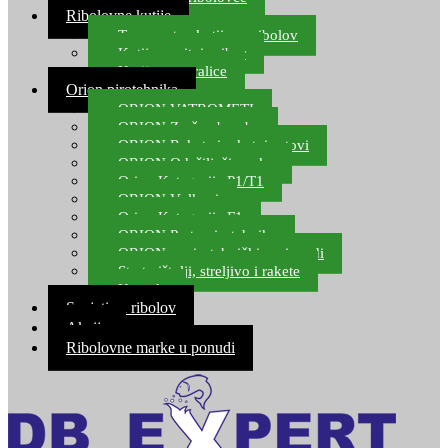
Ribolovne kutije
Transportne kutije za ribolov
Kutije za sitni pribor
Kutije za varalice
Orion pirotehnika
ORION VATROMETI
ORION Zračne bombe
ORION Rakete i raketni setovi
ORION Odašiljači zvuka
Orion Kategorija P1/T1
ORION Vulkani
Orion Kategorija F1
ORION Party pirotehnika
ORION nepirotehnički proizvodi
Start pištolji, streljivo i rakete
Kontakt
Savjeti za ribolov
Akcija
Ribolovne marke u ponudi