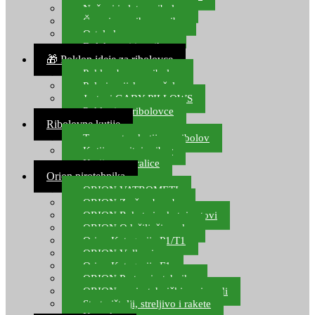
Noževi i alat za ribolov
Čamci za prihranu ribe
Ostala kamp oprema
Dalekozori i optika
🎁 Poklon ideje za ribolovce
Poklon bon za ribolov
Polarizacijske naočale
Jastuci GABY PILLOWS
Pokloni za ribolovce
Ribolovne kutije
Transportne kutije za ribolov
Kutije za sitni pribor
Kutije za varalice
Orion pirotehnika
ORION VATROMETI
ORION Zračne bombe
ORION Rakete i raketni setovi
ORION Odašiljači zvuka
Orion Kategorija P1/T1
ORION Vulkani
Orion Kategorija F1
ORION Party pirotehnika
ORION nepirotehnički proizvodi
Start pištolji, streljivo i rakete