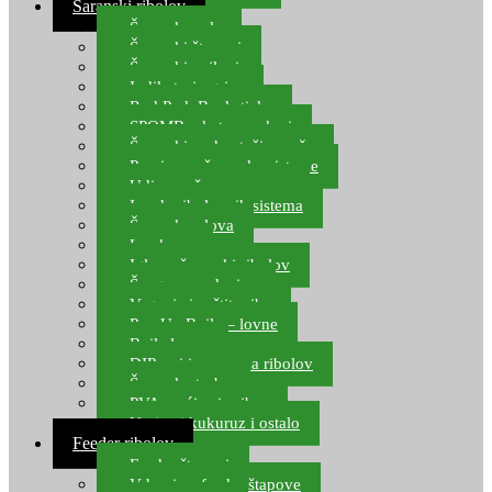
Šaranski ribolov
Šaranske role
Šaranski štapovi
Šaranski najloni
Indikatori ugriza
Rod Pod, Banksticks
SPOMB rakete, markeri
Šaranski podmetači, mreže
Pernice za šaranske sisteme
Udice za šarana, amura
Izrada ribolovnih sistema
Šaranska olova
Leadcore
Igle za šaranski ribolov
Špage, upredenice
Vaganje i zaštita ribe
Pop Up Boile – lovne
Boile lovne
DIP-ovi i arome za ribolov
Šaranske torbe
PVA vrećice i pribor
Umjetni kukuruz i ostalo
Feeder ribolov
Feeder štapovi
Vrhovi za feeder štapove