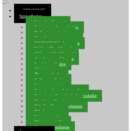
≡ IZBORNIK
Spin ribolov
Spinning štapovi
Spinning role za ribolov
Najloni za spinning
Upredenice za spinning
MADCAT Ribolov soma
Vobleri (Hard Lures)
Silikonci (Soft Lures)
Jig glave za silikonce
Leptiri za ribolov
Glavinjare
Žlice za ribolov
Sajlice za ribolov
Spinning setovi
Spinning kompleti varalica
Spinning udice, dvokuke, trokuke
Kopče, vrtilice i ringovi
Kliješta, škare za spinning
Ribolov pastrve
Spinning torbe
Mirisi za varalice
Plovci za predatore