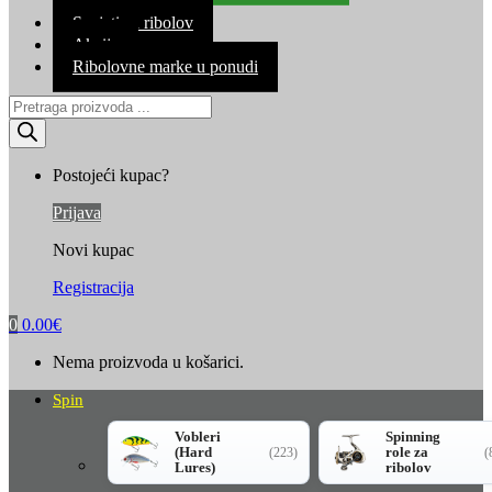
Kontakt
Savjeti za ribolov
Akcija
Ribolovne marke u ponudi
Products
search
Postojeći kupac?
Prijava
Novi kupac
Registracija
0
0.00
€
Nema proizvoda u košarici.
Spin
Vobleri
Spinning
(Hard
role za
(223)
(
Lures)
ribolov