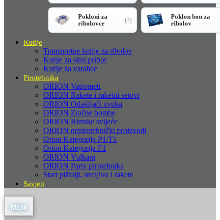
Pokloni za
Poklon bon za
(7)
ribolovce
ribolov
Kutije
Transportne kutije za ribolov
Kutije za sitni pribor
Kutije za varalice
Pirotehnika
ORION Vatrometi
ORION Rakete i raketni setovi
ORION Odašiljači zvuka
ORION Zračne bombe
ORION Rimske svijeće
ORION nepirotehnički proizvodi
Orion Kategorija P1/T1
Orion Kategorija F1
ORION Vulkani
ORION Party pirotehnika
Start pištolji, streljivo i rakete
Savjeti