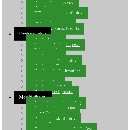
Pop Up Boile – lovne
Boile lovne
DIP-ovi i arome za ribolov
Šaranske torbe
PVA vrećice i pribor
Umjetni kukuruz i ostalo
Feeder ribolov
Feeder štapovi
Vrhovi za feeder štapove
Role za feeder
Feeder sistemi
Udice za feeder ribolov
Feeder hranilice
Kopče za feeder hranilice
Feeder najloni
Feeder stolice
Feeder arm držači
Feeder torbe i posude
Morski ribolov
Štapovi za morski ribolov
Štapovi za lignje i sipe
SURF štapovi
Role za morski ribolov
Parangali
Gotovi setovi za morski ribolov