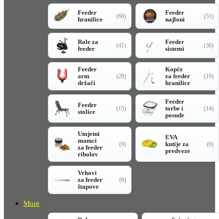
Feeder
Feeder
(60)
(51)
hranilice
najloni
Role za
Feeder
(41)
(30)
feeder
sistemi
Feeder
Kopče
arm
za feeder
(28)
(19)
držači
hranilice
Feeder
Feeder
torbe i
(15)
(14)
stolice
posude
Umjetni
EVA
mamci
kutije za
(9)
(6)
za feeder
predveze
ribolov
Vrhovi
za feeder
(6)
štapove
More