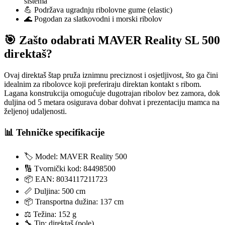
sistema
💪 Podržava ugradnju ribolovne gume (elastic)
🌊 Pogodan za slatkovodni i morski ribolov
🎯 Zašto odabrati MAVER Reality SL 500
direktaš?
Ovaj direktaš štap pruža iznimnu preciznost i osjetljivost, što ga čini
idealnim za ribolovce koji preferiraju direktan kontakt s ribom.
Lagana konstrukcija omogućuje dugotrajan ribolov bez zamora, dok
duljina od 5 metara osigurava dobar dohvat i prezentaciju mamca na
željenoj udaljenosti.
📊 Tehničke specifikacije
🏷️ Model: MAVER Reality 500
🔢 Tvornički kod: 84498500
📦 EAN: 8034117211723
📏 Duljina: 500 cm
📦 Transportna dužina: 137 cm
⚖️ Težina: 152 g
🔧 Tip: direktaš (pole)