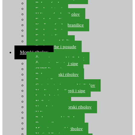
Role za feeder
Feeder sistemi
Udice za feeder ribolov
Feeder hranilice
Kopče za feeder hranilice
Feeder najloni
Feeder stolice
Feeder arm držači
Feeder torbe i posude
Morski ribolov
Štapovi za morski ribolov
Štapovi za lignje i sipe
SURF štapovi
Role za morski ribolov
Parangali
Gotovi setovi za morski ribolov
Varalice za lov lignji i sipe
Lov hobotnice
Najloni za more
Upredenice za morski ribolov
Udice za more
Perle za morski ribolov
Brum prihrana za more
Mamci za morski ribolov
Vertical Jigging