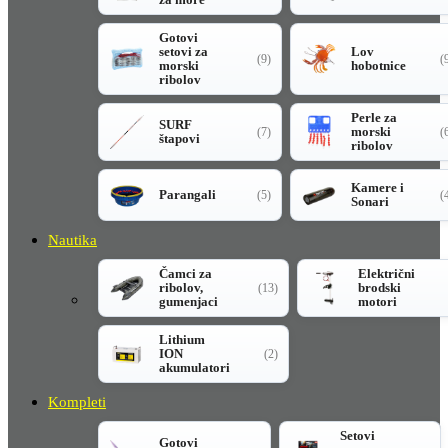
Gotovi
setovi za
Lov
(9)
(
morski
hobotnice
ribolov
Perle za
SURF
morski
(7)
(
štapovi
ribolov
Kamere i
Parangali
(5)
(
Sonari
Nautika
Čamci za
Električni
ribolov,
brodski
(13)
gumenjaci
motori
Lithium
ION
(2)
akumulatori
Kompleti
Setovi
Gotovi