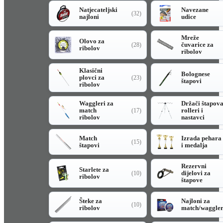
Natjecateljski
Navezane
(32)
najloni
udice
Mreže
Olovo za
čuvarice za
(28)
ribolov
ribolov
Klasični
Bolognese
plovci za
(23)
štapovi
ribolov
Waggleri za
Držači štapov
match
rolleri i
(17)
ribolov
nastavci
Match
Izrada pehara
(15)
štapovi
i medalja
Rezervni
Starlete za
dijelovi za
(10)
ribolov
štapove
Šteke za
Najloni za
(10)
ribolov
match/waggle