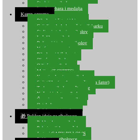
Starlete za ribolov
Izrada pehara i medalja
Kamp oprema
Ribolovni šatori i bivvy
Grijalice, kuhala za šator ili barku
Stolice i stolovi za ribolov
Ležaljke za ribolov
Ruksaci i torbe za ribolov
Vreće za spavanje
Ribolovni kišobrani
Obuća za ribolov
Odjeća za ribolov
Majice (T-SHIRTS)
Kape i rukavice za ribolov
Svijetiljke (naglavne, ručne, za šator)
Torbe za ribolovne štapove
Noževi i alat za ribolov
Čamci za prihranu ribe
Ostala kamp oprema
Dalekozori i optika
🎁 Poklon ideje za ribolovce
Poklon bon za ribolov
Polarizacijske naočale
Jastuci GABY PILLOWS
Pokloni za ribolovce