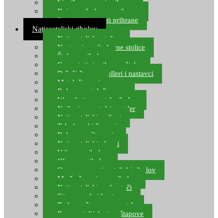
Ljepilo za crve i prihranu
Boje za ribolovnu prihranu
Provjereni recepti prihrane
Natjecateljski ribolov
Natjecateljske stolice
Nastavci za ribolovne stolice
Šteke za ribolov
Gume i sitni pribor za šteku
Držači štapova rolleri i nastavci
Match štapovi
Role za match štapove
Waggleri za match ribolov
Najloni za match/waggler
Natjecateljski najloni
Teleskopski štapovi
Bolognese štapovi
Natjecateljski plovci
Udice za ribolov
Olovo za ribolov
Oprema za natjecateljski ribolov
Mreže čuvarice za ribolov
Natjecateljski podmetači
Sito, posude i kante
Torbe za štapove – match
Rezervni dijelovi za štapove