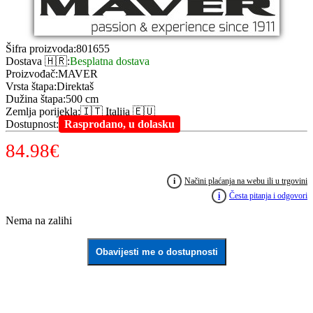
Šifra proizvoda
:
801655
Dostava 🇭🇷
:
Besplatna dostava
Proizvođač
:
MAVER
Vrsta štapa
:
Direktaš
Dužina štapa
:
500 cm
Zemlja porijekla
:
🇮🇹 Italija 🇪🇺
Dostupnost
:
Rasprodano, u dolasku
84.98
€
i
Načini plaćanja na webu ili u trgovini
i
Česta pitanja i odgovori
Nema na zalihi
Obavijesti me o dostupnosti