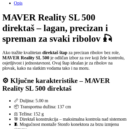
Opis
MAVER Reality SL 500
direktaš – lagan, precizan i
spreman za svaki ribolov 🎣
Ako tražite kvalitetan
direktaš štap
za precizan ribolov bez role,
MAVER Reality SL 500
je odličan izbor za sve koji žele kontrolu,
osjetljivost i jednostavnost. Ovaj štap idealan je za ribolov na
plovak, kako na slatkim vodama tako i na moru.
⚙️ Ključne karakteristike – MAVER
Reality SL 500 direktaš
📏 Duljina: 5.00 m
📦 Transportna dužina: 137 cm
⚖️ Težina: 152 g
🎯 Direktaš konstrukcija – maksimalna kontrola nad sistemom
🧵 Mogućnost montaže Stonfo konektora za brzu izmjenu