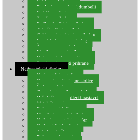
Pelete za ribolov
Feeder lovne pelete i dumbelli
Partikli za ribolov
Zemlja za ribolov
Praškasti aditivi za ribolov
Tekući aditivi za ribolov
Gel i sprej atraktori za ribolov
Lovni kukuruz za ribolov
Živi mamci za ribolov
Ljepilo za crve i prihranu
Boje za ribolovnu prihranu
Provjereni recepti prihrane
Natjecateljski ribolov
Natjecateljske stolice
Nastavci za ribolovne stolice
Šteke za ribolov
Gume i sitni pribor za šteku
Držači štapova rolleri i nastavci
Match štapovi
Role za match štapove
Waggleri za match ribolov
Najloni za match/waggler
Natjecateljski najloni
Teleskopski štapovi
Bolognese štapovi