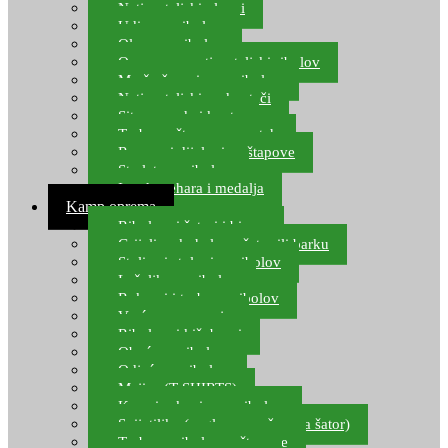
Natjecateljski plovci
Udice za ribolov
Olovo za ribolov
Oprema za natjecateljski ribolov
Mreže čuvarice za ribolov
Natjecateljski podmetači
Sito, posude i kante
Torbe za štapove – match
Rezervni dijelovi za štapove
Starlete za ribolov
Izrada pehara i medalja
Kamp oprema
Ribolovni šatori i bivvy
Grijalice, kuhala za šator ili barku
Stolice i stolovi za ribolov
Ležaljke za ribolov
Ruksaci i torbe za ribolov
Vreće za spavanje
Ribolovni kišobrani
Obuća za ribolov
Odjeća za ribolov
Majice (T-SHIRTS)
Kape i rukavice za ribolov
Svijetiljke (naglavne, ručne, za šator)
Torbe za ribolovne štapove