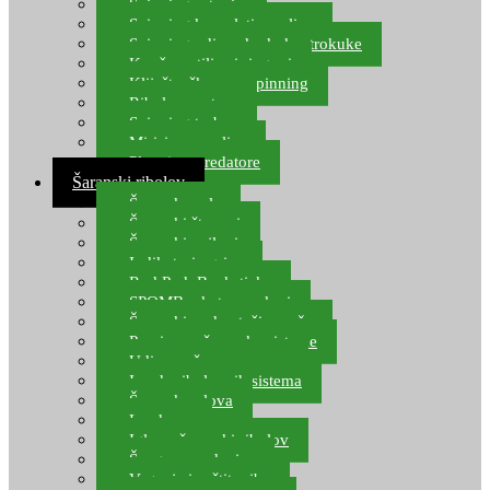
Spinning setovi
Spinning kompleti varalica
Spinning udice, dvokuke, trokuke
Kopče, vrtilice i ringovi
Kliješta, škare za spinning
Ribolov pastrve
Spinning torbe
Mirisi za varalice
Plovci za predatore
Šaranski ribolov
Šaranske role
Šaranski štapovi
Šaranski najloni
Indikatori ugriza
Rod Pod, Banksticks
SPOMB rakete, markeri
Šaranski podmetači, mreže
Pernice za šaranske sisteme
Udice za šarana, amura
Izrada ribolovnih sistema
Šaranska olova
Leadcore
Igle za šaranski ribolov
Špage, upredenice
Vaganje i zaštita ribe