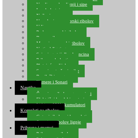
Varalice za lov lignji i sipe
Lov hobotnice
Najloni za more
Upredenice za morski ribolov
Udice za more
Perle za morski ribolov
Brum prihrana za more
Mamci za morski ribolov
Vertical Jigging
Spinning strijelke, brancina
Pribor za bolentino
Plutajuća odijela
Sonari za traženje ribe
Ronilački program
Kamere i Sonari
Nautika
Čamci za ribolov, gumenjaci
Električni brodski motori
Lithium ION akumulatori
Kompleti za ribolov
Gotovi ribolovni kompleti
Setovi za ribolov lignje
Prihrana i mamci
Prihrana za ribolov