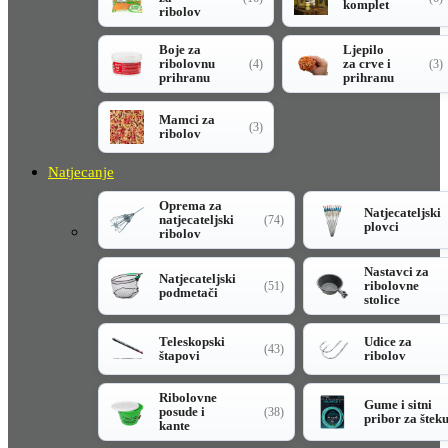
komplet
ribolov
Boje za
Ljepilo
ribolovnu
za crve i
(4)
(3)
prihranu
prihranu
Mamci za
(3)
ribolov
Natjecanje
Oprema za
Natjecateljski
natjecateljski
(74)
plovci
ribolov
Nastavci za
Natjecateljski
ribolovne
(51)
podmetači
stolice
Teleskopski
Udice za
(43)
štapovi
ribolov
Ribolovne
Gume i sitni
posude i
(38)
pribor za štek
kante