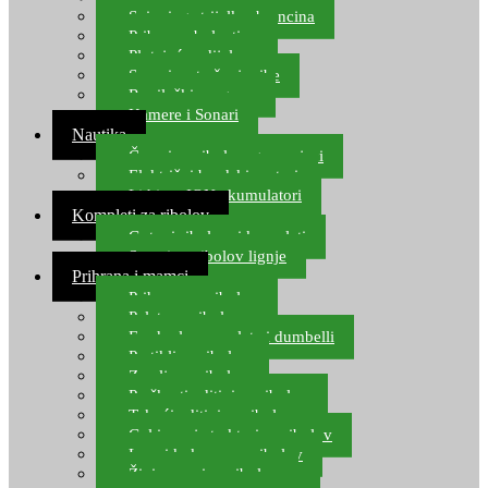
Spinning strijelke, brancina
Pribor za bolentino
Plutajuća odijela
Sonari za traženje ribe
Ronilački program
Kamere i Sonari
Nautika
Čamci za ribolov, gumenjaci
Električni brodski motori
Lithium ION akumulatori
Kompleti za ribolov
Gotovi ribolovni kompleti
Setovi za ribolov lignje
Prihrana i mamci
Prihrana za ribolov
Pelete za ribolov
Feeder lovne pelete i dumbelli
Partikli za ribolov
Zemlja za ribolov
Praškasti aditivi za ribolov
Tekući aditivi za ribolov
Gel i sprej atraktori za ribolov
Lovni kukuruz za ribolov
Živi mamci za ribolov