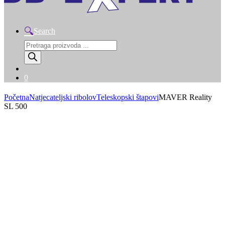
Search
Products
search
0
Početna
Natjecateljski ribolov
Teleskopski štapovi
MAVER Reality
SL 500