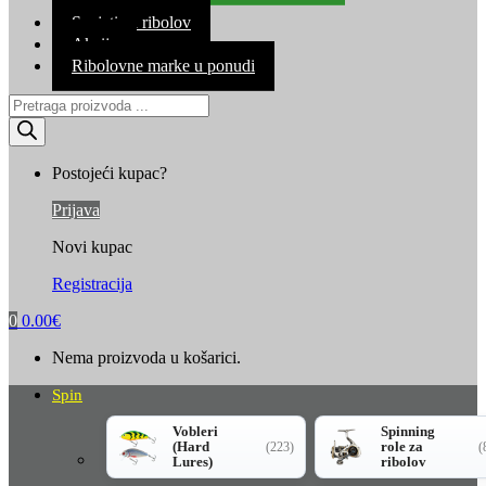
Kontakt
Savjeti za ribolov
Akcija
Ribolovne marke u ponudi
Products
search
Postojeći kupac?
Prijava
Novi kupac
Registracija
0
0.00
€
Nema proizvoda u košarici.
Spin
Vobleri
Spinning
(Hard
role za
(223)
(
Lures)
ribolov