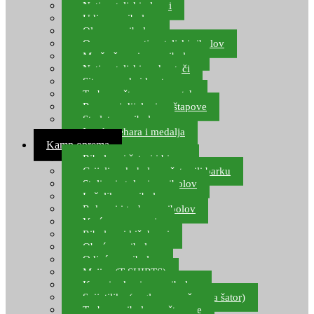
Natjecateljski plovci
Udice za ribolov
Olovo za ribolov
Oprema za natjecateljski ribolov
Mreže čuvarice za ribolov
Natjecateljski podmetači
Sito, posude i kante
Torbe za štapove – match
Rezervni dijelovi za štapove
Starlete za ribolov
Izrada pehara i medalja
Kamp oprema
Ribolovni šatori i bivvy
Grijalice, kuhala za šator ili barku
Stolice i stolovi za ribolov
Ležaljke za ribolov
Ruksaci i torbe za ribolov
Vreće za spavanje
Ribolovni kišobrani
Obuća za ribolov
Odjeća za ribolov
Majice (T-SHIRTS)
Kape i rukavice za ribolov
Svijetiljke (naglavne, ručne, za šator)
Torbe za ribolovne štapove