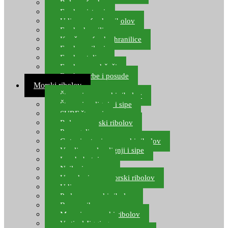
Role za feeder
Feeder sistemi
Udice za feeder ribolov
Feeder hranilice
Kopče za feeder hranilice
Feeder najloni
Feeder stolice
Feeder arm držači
Feeder torbe i posude
Morski ribolov
Štapovi za morski ribolov
Štapovi za lignje i sipe
SURF štapovi
Role za morski ribolov
Parangali
Gotovi setovi za morski ribolov
Varalice za lov lignji i sipe
Lov hobotnice
Najloni za more
Upredenice za morski ribolov
Udice za more
Perle za morski ribolov
Brum prihrana za more
Mamci za morski ribolov
Vertical Jigging