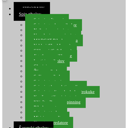
≡ IZBORNIK
Spin ribolov
Spinning štapovi
Spinning role za ribolov
Najloni za spinning
Upredenice za spinning
MADCAT Ribolov soma
Vobleri (Hard Lures)
Silikonci (Soft Lures)
Jig glave za silikonce
Leptiri za ribolov
Glavinjare
Žlice za ribolov
Sajlice za ribolov
Spinning setovi
Spinning kompleti varalica
Spinning udice, dvokuke, trokuke
Kopče, vrtilice i ringovi
Kliješta, škare za spinning
Ribolov pastrve
Spinning torbe
Mirisi za varalice
Plovci za predatore
Šaranski ribolov