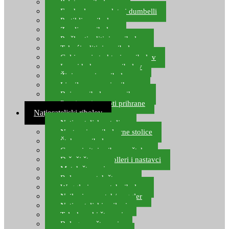
Pelete za ribolov
Feeder lovne pelete i dumbelli
Partikli za ribolov
Zemlja za ribolov
Praškasti aditivi za ribolov
Tekući aditivi za ribolov
Gel i sprej atraktori za ribolov
Lovni kukuruz za ribolov
Živi mamci za ribolov
Ljepilo za crve i prihranu
Boje za ribolovnu prihranu
Provjereni recepti prihrane
Natjecateljski ribolov
Natjecateljske stolice
Nastavci za ribolovne stolice
Šteke za ribolov
Gume i sitni pribor za šteku
Držači štapova rolleri i nastavci
Match štapovi
Role za match štapove
Waggleri za match ribolov
Najloni za match/waggler
Natjecateljski najloni
Teleskopski štapovi
Bolognese štapovi