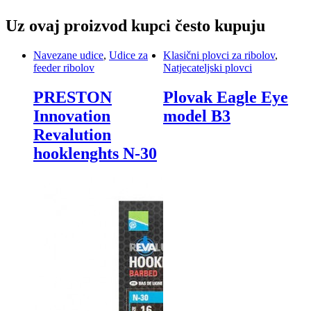
Uz ovaj proizvod kupci često kupuju
Navezane udice
,
Udice za
Klasični plovci za ribolov
,
feeder ribolov
Natjecateljski plovci
PRESTON
Plovak Eagle Eye
Innovation
model B3
Revalution
hooklenghts N-30