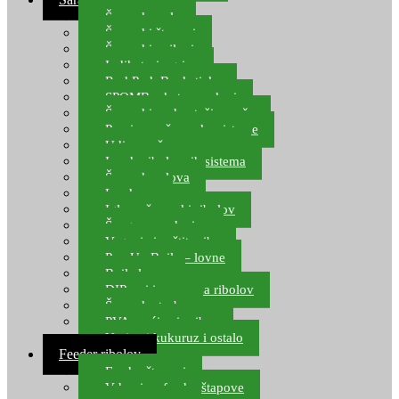
Šaranske role
Šaranski štapovi
Šaranski najloni
Indikatori ugriza
Rod Pod, Banksticks
SPOMB rakete, markeri
Šaranski podmetači, mreže
Pernice za šaranske sisteme
Udice za šarana, amura
Izrada ribolovnih sistema
Šaranska olova
Leadcore
Igle za šaranski ribolov
Špage, upredenice
Vaganje i zaštita ribe
Pop Up Boile – lovne
Boile lovne
DIP-ovi i arome za ribolov
Šaranske torbe
PVA vrećice i pribor
Umjetni kukuruz i ostalo
Feeder ribolov
Feeder štapovi
Vrhovi za feeder štapove