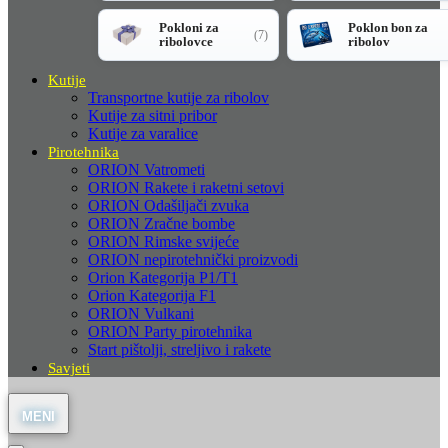
Pokloni za
Poklon bon za
(7)
ribolovce
ribolov
Kutije
Transportne kutije za ribolov
Kutije za sitni pribor
Kutije za varalice
Pirotehnika
ORION Vatrometi
ORION Rakete i raketni setovi
ORION Odašiljači zvuka
ORION Zračne bombe
ORION Rimske svijeće
ORION nepirotehnički proizvodi
Orion Kategorija P1/T1
Orion Kategorija F1
ORION Vulkani
ORION Party pirotehnika
Start pištolji, streljivo i rakete
Savjeti