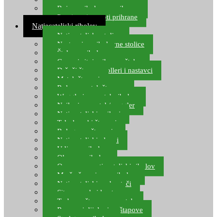
Boje za ribolovnu prihranu
Provjereni recepti prihrane
Natjecateljski ribolov
Natjecateljske stolice
Nastavci za ribolovne stolice
Šteke za ribolov
Gume i sitni pribor za šteku
Držači štapova rolleri i nastavci
Match štapovi
Role za match štapove
Waggleri za match ribolov
Najloni za match/waggler
Natjecateljski najloni
Teleskopski štapovi
Bolognese štapovi
Natjecateljski plovci
Udice za ribolov
Olovo za ribolov
Oprema za natjecateljski ribolov
Mreže čuvarice za ribolov
Natjecateljski podmetači
Sito, posude i kante
Torbe za štapove – match
Rezervni dijelovi za štapove