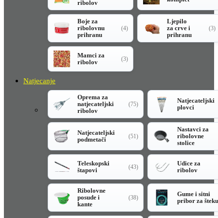
ribolov
Boje za
Ljepilo
ribolovnu
za crve i
(4)
(3)
prihranu
prihranu
Mamci za
(3)
ribolov
Natjecanje
Oprema za
Natjecateljski
natjecateljski
(75)
plovci
ribolov
Nastavci za
Natjecateljski
ribolovne
(51)
podmetači
stolice
Teleskopski
Udice za
(43)
štapovi
ribolov
Ribolovne
Gume i sitni
posude i
(38)
pribor za štek
kante