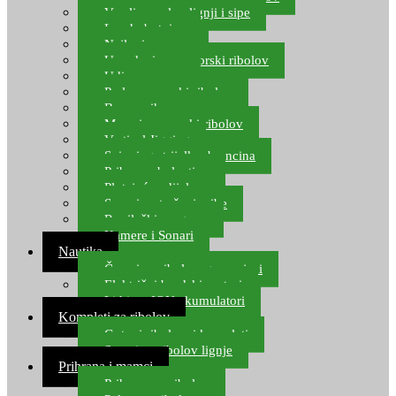
Varalice za lov lignji i sipe
Lov hobotnice
Najloni za more
Upredenice za morski ribolov
Udice za more
Perle za morski ribolov
Brum prihrana za more
Mamci za morski ribolov
Vertical Jigging
Spinning strijelke, brancina
Pribor za bolentino
Plutajuća odijela
Sonari za traženje ribe
Ronilački program
Kamere i Sonari
Nautika
Čamci za ribolov, gumenjaci
Električni brodski motori
Lithium ION akumulatori
Kompleti za ribolov
Gotovi ribolovni kompleti
Setovi za ribolov lignje
Prihrana i mamci
Prihrana za ribolov