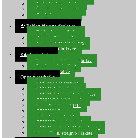
Noževi i alat za ribolov
Čamci za prihranu ribe
Ostala kamp oprema
Dalekozori i optika
🎁 Poklon ideje za ribolovce
Poklon bon za ribolov
Polarizacijske naočale
Jastuci GABY PILLOWS
Pokloni za ribolovce
Ribolovne kutije
Transportne kutije za ribolov
Kutije za sitni pribor
Kutije za varalice
Orion pirotehnika
ORION VATROMETI
ORION Zračne bombe
ORION Rakete i raketni setovi
ORION Odašiljači zvuka
Orion Kategorija P1/T1
ORION Vulkani
Orion Kategorija F1
ORION Party pirotehnika
ORION nepirotehnički proizvodi
Start pištolji, streljivo i rakete