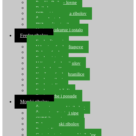
Pop Up Boile – lovne
Boile lovne
DIP-ovi i arome za ribolov
Šaranske torbe
PVA vrećice i pribor
Umjetni kukuruz i ostalo
Feeder ribolov
Feeder štapovi
Vrhovi za feeder štapove
Role za feeder
Feeder sistemi
Udice za feeder ribolov
Feeder hranilice
Kopče za feeder hranilice
Feeder najloni
Feeder stolice
Feeder arm držači
Feeder torbe i posude
Morski ribolov
Štapovi za morski ribolov
Štapovi za lignje i sipe
SURF štapovi
Role za morski ribolov
Parangali
Gotovi setovi za morski ribolov