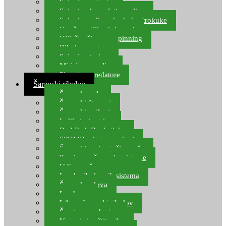
Spinning setovi
Spinning kompleti varalica
Spinning udice, dvokuke, trokuke
Kopče, vrtilice i ringovi
Kliješta, škare za spinning
Ribolov pastrve
Spinning torbe
Mirisi za varalice
Plovci za predatore
Šaranski ribolov
Šaranske role
Šaranski štapovi
Šaranski najloni
Indikatori ugriza
Rod Pod, Banksticks
SPOMB rakete, markeri
Šaranski podmetači, mreže
Pernice za šaranske sisteme
Udice za šarana, amura
Izrada ribolovnih sistema
Šaranska olova
Leadcore
Igle za šaranski ribolov
Špage, upredenice
Vaganje i zaštita ribe