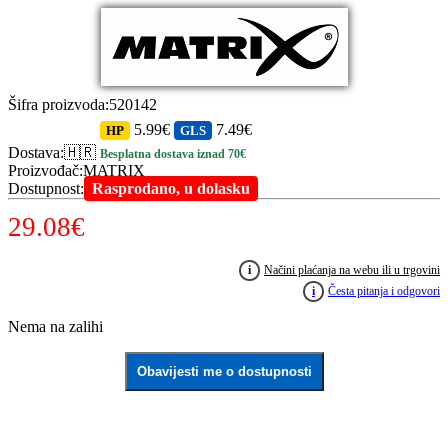
Šifra proizvoda
:
520142
5.99€
7.49€
HP
GLS
Dostava
:
🇭🇷
Besplatna dostava iznad 70€
Proizvođač
:
MATRIX
Dostupnost
:
Rasprodano, u dolasku
29.08
€
i
Načini plaćanja na webu ili u trgovini
i
Česta pitanja i odgovori
Nema na zalihi
Obavijesti me o dostupnosti