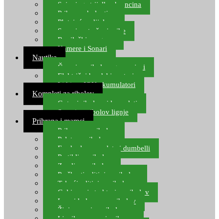
Spinning strijelke, brancina
Pribor za bolentino
Plutajuća odijela
Sonari za traženje ribe
Ronilački program
Kamere i Sonari
Nautika
Čamci za ribolov, gumenjaci
Električni brodski motori
Lithium ION akumulatori
Kompleti za ribolov
Gotovi ribolovni kompleti
Setovi za ribolov lignje
Prihrana i mamci
Prihrana za ribolov
Pelete za ribolov
Feeder lovne pelete i dumbelli
Partikli za ribolov
Zemlja za ribolov
Praškasti aditivi za ribolov
Tekući aditivi za ribolov
Gel i sprej atraktori za ribolov
Lovni kukuruz za ribolov
Živi mamci za ribolov
Ljepilo za crve i prihranu