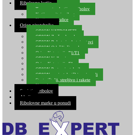
Ribolovne kutije
Transportne kutije za ribolov
Kutije za sitni pribor
Kutije za varalice
Orion pirotehnika
ORION VATROMETI
ORION Zračne bombe
ORION Rakete i raketni setovi
ORION Odašiljači zvuka
Orion Kategorija P1/T1
ORION Vulkani
Orion Kategorija F1
ORION Party pirotehnika
ORION nepirotehnički proizvodi
Start pištolji, streljivo i rakete
Kontakt
Savjeti za ribolov
Akcija
Ribolovne marke u ponudi