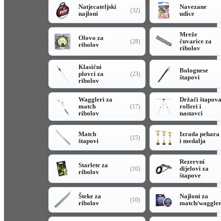
Natjecateljski
Navezane
(32)
najloni
udice
Mreže
Olovo za
čuvarice za
(28)
ribolov
ribolov
Klasični
Bolognese
plovci za
(23)
štapovi
ribolov
Waggleri za
Držači štapov
match
rolleri i
(17)
ribolov
nastavci
Match
Izrada pehara
(15)
štapovi
i medalja
Rezervni
Starlete za
dijelovi za
(10)
ribolov
štapove
Šteke za
Najloni za
(10)
ribolov
match/waggle