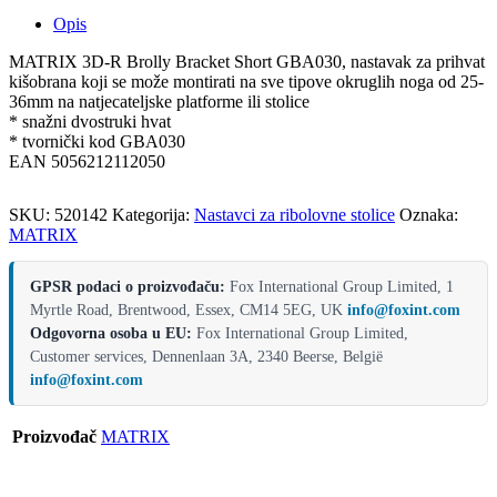
Opis
MATRIX 3D-R Brolly Bracket Short GBA030, nastavak za prihvat
kišobrana koji se može montirati na sve tipove okruglih noga od 25-
36mm na natjecateljske platforme ili stolice
* snažni dvostruki hvat
* tvornički kod GBA030
EAN 5056212112050
SKU:
520142
Kategorija:
Nastavci za ribolovne stolice
Oznaka:
MATRIX
GPSR podaci o proizvođaču:
Fox International Group Limited, 1
Myrtle Road, Brentwood, Essex, CM14 5EG, UK
info@foxint.com
Odgovorna osoba u EU:
Fox International Group Limited,
Customer services, Dennenlaan 3A, 2340 Beerse, België
info@foxint.com
Proizvođač
MATRIX