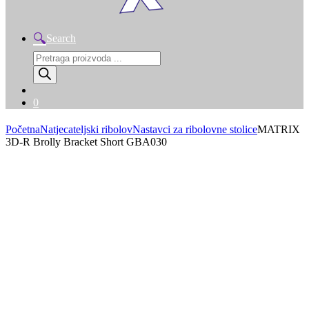
Search
Products
search
0
Početna
Natjecateljski ribolov
Nastavci za ribolovne stolice
MATRIX
3D-R Brolly Bracket Short GBA030