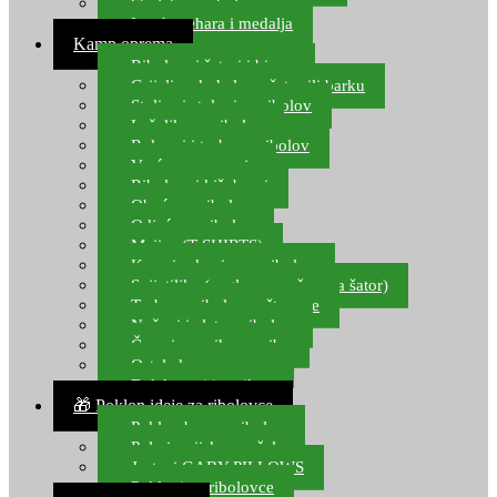
Starlete za ribolov
Izrada pehara i medalja
Kamp oprema
Ribolovni šatori i bivvy
Grijalice, kuhala za šator ili barku
Stolice i stolovi za ribolov
Ležaljke za ribolov
Ruksaci i torbe za ribolov
Vreće za spavanje
Ribolovni kišobrani
Obuća za ribolov
Odjeća za ribolov
Majice (T-SHIRTS)
Kape i rukavice za ribolov
Svijetiljke (naglavne, ručne, za šator)
Torbe za ribolovne štapove
Noževi i alat za ribolov
Čamci za prihranu ribe
Ostala kamp oprema
Dalekozori i optika
🎁 Poklon ideje za ribolovce
Poklon bon za ribolov
Polarizacijske naočale
Jastuci GABY PILLOWS
Pokloni za ribolovce