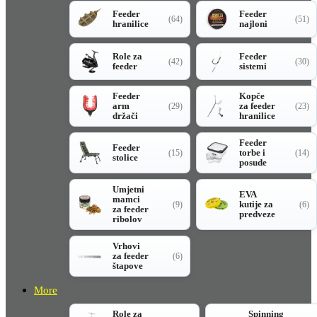
Feeder
Feeder
(64)
(51)
hranilice
najloni
Role za
Feeder
(42)
(30)
feeder
sistemi
Feeder
Kopče
arm
za feeder
(29)
(23)
držači
hranilice
Feeder
Feeder
torbe i
(15)
(14)
stolice
posude
Umjetni
EVA
mamci
kutije za
(9)
(6)
za feeder
predveze
ribolov
Vrhovi
za feeder
(6)
štapove
More
Role za
Spinning