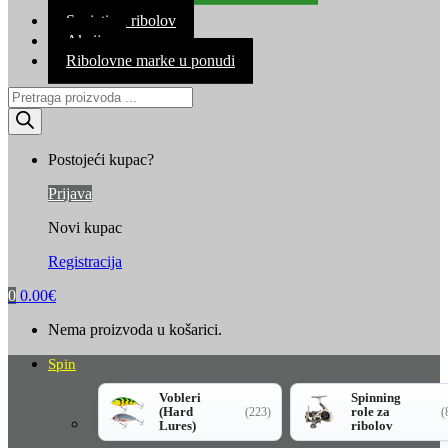
Kontakt
Savjeti za ribolov
Akcija
Ribolovne marke u ponudi
Products
search
Postojeći kupac?
Prijava
Novi kupac
Registracija
0
0.00
€
Nema proizvoda u košarici.
Spin
Vobleri
Spinning
(Hard
role za
(223)
(
Lures)
ribolov