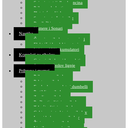
Spinning strijelke, brancina
Pribor za bolentino
Plutajuća odijela
Sonari za traženje ribe
Ronilački program
Kamere i Sonari
Nautika
Čamci za ribolov, gumenjaci
Električni brodski motori
Lithium ION akumulatori
Kompleti za ribolov
Gotovi ribolovni kompleti
Setovi za ribolov lignje
Prihrana i mamci
Prihrana za ribolov
Pelete za ribolov
Feeder lovne pelete i dumbelli
Partikli za ribolov
Zemlja za ribolov
Praškasti aditivi za ribolov
Tekući aditivi za ribolov
Gel i sprej atraktori za ribolov
Lovni kukuruz za ribolov
Živi mamci za ribolov
Ljepilo za crve i prihranu