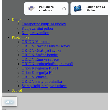
Pokloni za
Poklon bon za
(7)
ribolovce
ribolov
Kutije
Transportne kutije za ribolov
Kutije za sitni pribor
Kutije za varalice
Pirotehnika
ORION Vatrometi
ORION Rakete i raketni setovi
ORION Odašiljači zvuka
ORION Zračne bombe
ORION Rimske svijeće
ORION nepirotehnički proizvodi
Orion Kategorija P1/T1
Orion Kategorija F1
ORION Vulkani
ORION Party pirotehnika
Start pištolji, streljivo i rakete
Savjeti