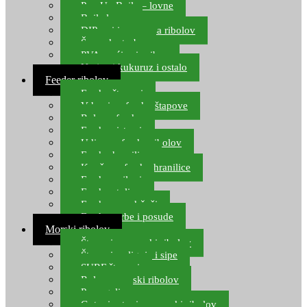
Pop Up Boile – lovne
Boile lovne
DIP-ovi i arome za ribolov
Šaranske torbe
PVA vrećice i pribor
Umjetni kukuruz i ostalo
Feeder ribolov
Feeder štapovi
Vrhovi za feeder štapove
Role za feeder
Feeder sistemi
Udice za feeder ribolov
Feeder hranilice
Kopče za feeder hranilice
Feeder najloni
Feeder stolice
Feeder arm držači
Feeder torbe i posude
Morski ribolov
Štapovi za morski ribolov
Štapovi za lignje i sipe
SURF štapovi
Role za morski ribolov
Parangali
Gotovi setovi za morski ribolov