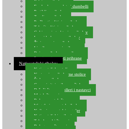
Pelete za ribolov
Feeder lovne pelete i dumbelli
Partikli za ribolov
Zemlja za ribolov
Praškasti aditivi za ribolov
Tekući aditivi za ribolov
Gel i sprej atraktori za ribolov
Lovni kukuruz za ribolov
Živi mamci za ribolov
Ljepilo za crve i prihranu
Boje za ribolovnu prihranu
Provjereni recepti prihrane
Natjecateljski ribolov
Natjecateljske stolice
Nastavci za ribolovne stolice
Šteke za ribolov
Gume i sitni pribor za šteku
Držači štapova rolleri i nastavci
Match štapovi
Role za match štapove
Waggleri za match ribolov
Najloni za match/waggler
Natjecateljski najloni
Teleskopski štapovi
Bolognese štapovi