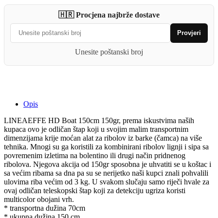
150gr
🇭🇷 Procjena najbrže dostave
quantity
Provjeri
Unesite poštanski broj
Opis
LINEAEFFE HD Boat 150cm 150gr, prema iskustvima naših
kupaca ovo je odličan štap koji u svojim malim transportnim
dimenzijama krije moćan alat za ribolov iz barke (čamca) na više
tehnika. Mnogi su ga koristili za kombinirani ribolov lignji i sipa sa
povremenim izletima na bolentino ili drugi način pridnenog
ribolova. Njegova akcija od 150gr sposobna je uhvatiti se u koštac i
sa većim ribama sa dna pa su se nerijetko naši kupci znali pohvalili
ulovima riba većim od 3 kg. U svakom slučaju samo riječi hvale za
ovaj odličan teleskopski štap koji za detekciju ugriza koristi
multicolor obojani vrh.
* transportna dužina 70cm
* ukupna dužina 150 cm