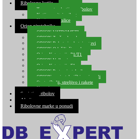
Ribolovne kutije
Transportne kutije za ribolov
Kutije za sitni pribor
Kutije za varalice
Orion pirotehnika
ORION VATROMETI
ORION Zračne bombe
ORION Rakete i raketni setovi
ORION Odašiljači zvuka
Orion Kategorija P1/T1
ORION Vulkani
Orion Kategorija F1
ORION Party pirotehnika
ORION nepirotehnički proizvodi
Start pištolji, streljivo i rakete
Kontakt
Savjeti za ribolov
Akcija
Ribolovne marke u ponudi