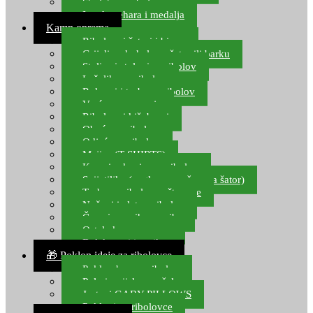
Starlete za ribolov
Izrada pehara i medalja
Kamp oprema
Ribolovni šatori i bivvy
Grijalice, kuhala za šator ili barku
Stolice i stolovi za ribolov
Ležaljke za ribolov
Ruksaci i torbe za ribolov
Vreće za spavanje
Ribolovni kišobrani
Obuća za ribolov
Odjeća za ribolov
Majice (T-SHIRTS)
Kape i rukavice za ribolov
Svijetiljke (naglavne, ručne, za šator)
Torbe za ribolovne štapove
Noževi i alat za ribolov
Čamci za prihranu ribe
Ostala kamp oprema
Dalekozori i optika
🎁 Poklon ideje za ribolovce
Poklon bon za ribolov
Polarizacijske naočale
Jastuci GABY PILLOWS
Pokloni za ribolovce