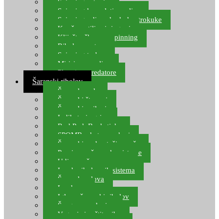
Spinning setovi
Spinning kompleti varalica
Spinning udice, dvokuke, trokuke
Kopče, vrtilice i ringovi
Kliješta, škare za spinning
Ribolov pastrve
Spinning torbe
Mirisi za varalice
Plovci za predatore
Šaranski ribolov
Šaranske role
Šaranski štapovi
Šaranski najloni
Indikatori ugriza
Rod Pod, Banksticks
SPOMB rakete, markeri
Šaranski podmetači, mreže
Pernice za šaranske sisteme
Udice za šarana, amura
Izrada ribolovnih sistema
Šaranska olova
Leadcore
Igle za šaranski ribolov
Špage, upredenice
Vaganje i zaštita ribe