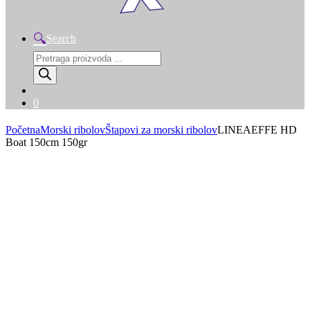
Search
Products
search
0
Početna
Morski ribolov
Štapovi za morski ribolov
LINEAEFFE HD
Boat 150cm 150gr