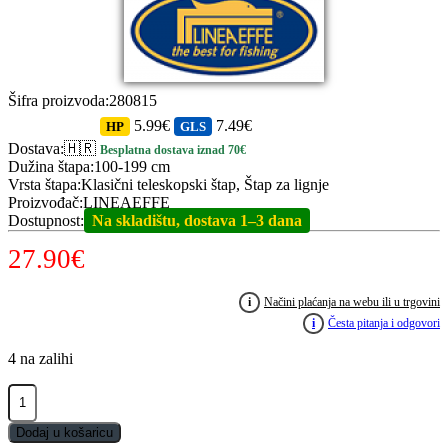
Šifra proizvoda
:
280815
5.99€
7.49€
HP
GLS
Dostava
:
🇭🇷
Besplatna dostava iznad 70€
Dužina štapa
:
100-199 cm
Vrsta štapa
:
Klasični teleskopski štap, Štap za lignje
Proizvođač
:
LINEAEFFE
Dostupnost
:
Na skladištu, dostava 1–3 dana
27.90
€
i
Načini plaćanja na webu ili u trgovini
i
Česta pitanja i odgovori
4 na zalihi
LINEAEFFE
HD
Boat
Dodaj u košaricu
150cm