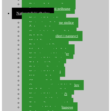
Boje za ribolovnu prihranu
Provjereni recepti prihrane
Natjecateljski ribolov
Natjecateljske stolice
Nastavci za ribolovne stolice
Šteke za ribolov
Gume i sitni pribor za šteku
Držači štapova rolleri i nastavci
Match štapovi
Role za match štapove
Waggleri za match ribolov
Najloni za match/waggler
Natjecateljski najloni
Teleskopski štapovi
Bolognese štapovi
Natjecateljski plovci
Udice za ribolov
Olovo za ribolov
Oprema za natjecateljski ribolov
Mreže čuvarice za ribolov
Natjecateljski podmetači
Sito, posude i kante
Torbe za štapove – match
Rezervni dijelovi za štapove