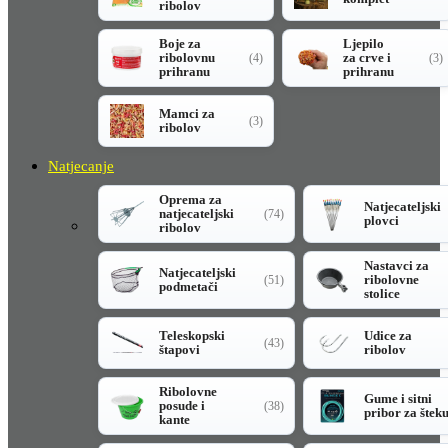
ribolov
Boje za
Ljepilo
ribolovnu
za crve i
(4)
(3)
prihranu
prihranu
Mamci za
(3)
ribolov
Natjecanje
Oprema za
Natjecateljski
natjecateljski
(74)
plovci
ribolov
Nastavci za
Natjecateljski
ribolovne
(51)
podmetači
stolice
Teleskopski
Udice za
(43)
štapovi
ribolov
Ribolovne
Gume i sitni
posude i
(38)
pribor za štek
kante