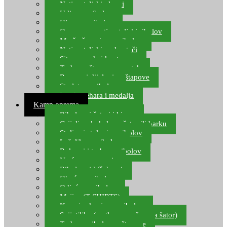
Natjecateljski plovci
Udice za ribolov
Olovo za ribolov
Oprema za natjecateljski ribolov
Mreže čuvarice za ribolov
Natjecateljski podmetači
Sito, posude i kante
Torbe za štapove – match
Rezervni dijelovi za štapove
Starlete za ribolov
Izrada pehara i medalja
Kamp oprema
Ribolovni šatori i bivvy
Grijalice, kuhala za šator ili barku
Stolice i stolovi za ribolov
Ležaljke za ribolov
Ruksaci i torbe za ribolov
Vreće za spavanje
Ribolovni kišobrani
Obuća za ribolov
Odjeća za ribolov
Majice (T-SHIRTS)
Kape i rukavice za ribolov
Svijetiljke (naglavne, ručne, za šator)
Torbe za ribolovne štapove