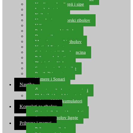
Varalice za lov lignji i sipe
Lov hobotnice
Najloni za more
Upredenice za morski ribolov
Udice za more
Perle za morski ribolov
Brum prihrana za more
Mamci za morski ribolov
Vertical Jigging
Spinning strijelke, brancina
Pribor za bolentino
Plutajuća odijela
Sonari za traženje ribe
Ronilački program
Kamere i Sonari
Nautika
Čamci za ribolov, gumenjaci
Električni brodski motori
Lithium ION akumulatori
Kompleti za ribolov
Gotovi ribolovni kompleti
Setovi za ribolov lignje
Prihrana i mamci
Prihrana za ribolov