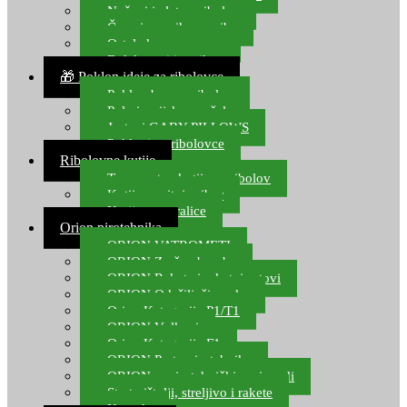
Noževi i alat za ribolov
Čamci za prihranu ribe
Ostala kamp oprema
Dalekozori i optika
🎁 Poklon ideje za ribolovce
Poklon bon za ribolov
Polarizacijske naočale
Jastuci GABY PILLOWS
Pokloni za ribolovce
Ribolovne kutije
Transportne kutije za ribolov
Kutije za sitni pribor
Kutije za varalice
Orion pirotehnika
ORION VATROMETI
ORION Zračne bombe
ORION Rakete i raketni setovi
ORION Odašiljači zvuka
Orion Kategorija P1/T1
ORION Vulkani
Orion Kategorija F1
ORION Party pirotehnika
ORION nepirotehnički proizvodi
Start pištolji, streljivo i rakete