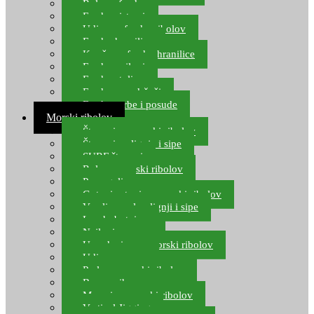
Role za feeder
Feeder sistemi
Udice za feeder ribolov
Feeder hranilice
Kopče za feeder hranilice
Feeder najloni
Feeder stolice
Feeder arm držači
Feeder torbe i posude
Morski ribolov
Štapovi za morski ribolov
Štapovi za lignje i sipe
SURF štapovi
Role za morski ribolov
Parangali
Gotovi setovi za morski ribolov
Varalice za lov lignji i sipe
Lov hobotnice
Najloni za more
Upredenice za morski ribolov
Udice za more
Perle za morski ribolov
Brum prihrana za more
Mamci za morski ribolov
Vertical Jigging