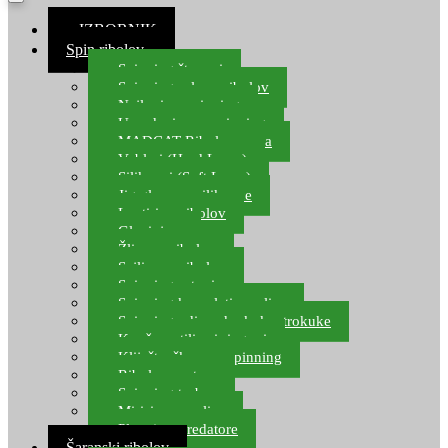
≡ IZBORNIK
Spin ribolov
Spinning štapovi
Spinning role za ribolov
Najloni za spinning
Upredenice za spinning
MADCAT Ribolov soma
Vobleri (Hard Lures)
Silikonci (Soft Lures)
Jig glave za silikonce
Leptiri za ribolov
Glavinjare
Žlice za ribolov
Sajlice za ribolov
Spinning setovi
Spinning kompleti varalica
Spinning udice, dvokuke, trokuke
Kopče, vrtilice i ringovi
Kliješta, škare za spinning
Ribolov pastrve
Spinning torbe
Mirisi za varalice
Plovci za predatore
Šaranski ribolov