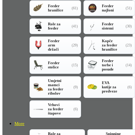
Feeder
Feeder
(61)
(51)
hranilice
najloni
Role za
Feeder
(41)
(30)
feeder
sistemi
Feeder
Kopče
arm
za feeder
(29)
(23)
držači
hranilice
Feeder
Feeder
torbe i
(15)
(14)
stolice
posude
Umjetni
EVA
mamci
kutije za
(9)
(6)
za feeder
predveze
ribolov
Vrhovi
za feeder
(6)
štapove
More
Role za
Spinning