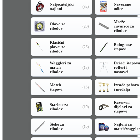
Natjecateljski
Navezane
(32)
najloni
udice
Mreže
Olovo za
čuvarice za
(28)
ribolov
ribolov
Klasični
Bolognese
plovci za
(23)
štapovi
ribolov
Waggleri za
Držači štapov
match
rolleri i
(17)
ribolov
nastavci
Match
Izrada pehara
(15)
štapovi
i medalja
Rezervni
Starlete za
dijelovi za
(10)
ribolov
štapove
Šteke za
Najloni za
(10)
ribolov
match/waggle