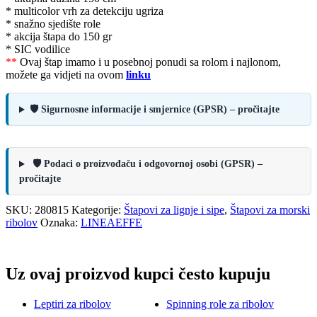
* multicolor vrh za detekciju ugriza
* snažno sjedište role
* akcija štapa do 150 gr
* SIC vodilice
**
Ovaj štap imamo i u posebnoj ponudi sa rolom i najlonom,
možete ga vidjeti na ovom
linku
🛡️ Sigurnosne informacije i smjernice (GPSR) – pročitajte
🛡️ Podaci o proizvođaču i odgovornoj osobi (GPSR) –
pročitajte
SKU:
280815
Kategorije:
Štapovi za lignje i sipe
,
Štapovi za morski
ribolov
Oznaka:
LINEAEFFE
Uz ovaj proizvod kupci često kupuju
Leptiri za ribolov
Spinning role za ribolov