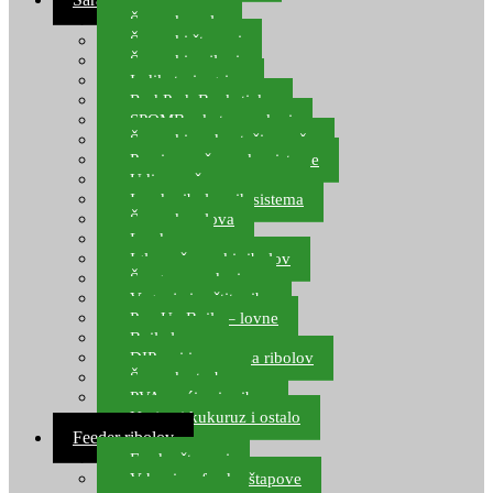
Šaranske role
Šaranski štapovi
Šaranski najloni
Indikatori ugriza
Rod Pod, Banksticks
SPOMB rakete, markeri
Šaranski podmetači, mreže
Pernice za šaranske sisteme
Udice za šarana, amura
Izrada ribolovnih sistema
Šaranska olova
Leadcore
Igle za šaranski ribolov
Špage, upredenice
Vaganje i zaštita ribe
Pop Up Boile – lovne
Boile lovne
DIP-ovi i arome za ribolov
Šaranske torbe
PVA vrećice i pribor
Umjetni kukuruz i ostalo
Feeder ribolov
Feeder štapovi
Vrhovi za feeder štapove