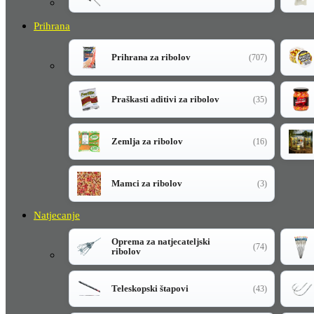
Prihrana
Prihrana za ribolov
(707)
Praškasti aditivi za ribolov
(35)
Zemlja za ribolov
(16)
Mamci za ribolov
(3)
Natjecanje
Oprema za natjecateljski
(74)
ribolov
Teleskopski štapovi
(43)