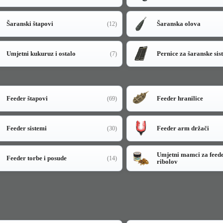
Šaranski štapovi
Šaranska olova
(12)
Umjetni kukuruz i ostalo
Pernice za šaranske sis
(7)
Feeder štapovi
Feeder hranilice
(69)
Feeder sistemi
Feeder arm držači
(30)
Umjetni mamci za feed
Feeder torbe i posude
(14)
ribolov