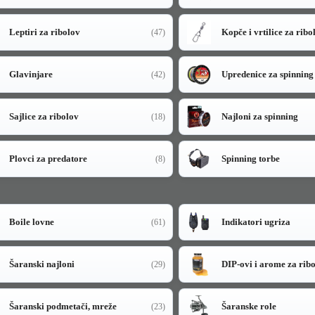
Leptiri za ribolov
Kopče i vrtilice za ribo
(47)
Glavinjare
Upredenice za spinning
(42)
Sajlice za ribolov
Najloni za spinning
(18)
Plovci za predatore
Spinning torbe
(8)
Boile lovne
Indikatori ugriza
(61)
Šaranski najloni
DIP-ovi i arome za rib
(29)
Šaranski podmetači, mreže
Šaranske role
(23)