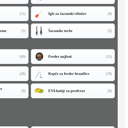
Igle za šaranski ribolov
(11)
(9)
teme
Šaranske torbe
(5)
(5)
Feeder najloni
(60)
(51)
Kopče za feeder hranilice
(28)
(19)
er
EVA kutije za predveze
(9)
(6)