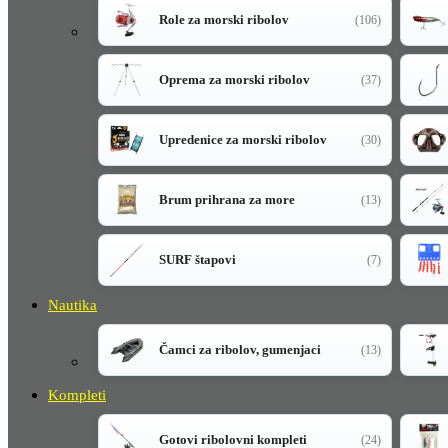
Role za morski ribolov
(106)
Oprema za morski ribolov
(37)
Upredenice za morski ribolov
(30)
Brum prihrana za more
(13)
SURF štapovi
(7)
Nautika
Čamci za ribolov, gumenjaci
(13)
Kompleti
Gotovi ribolovni kompleti
(24)