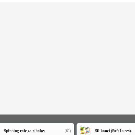
Spinning role za ribolov
Silikonci (Soft Lures)
(82)