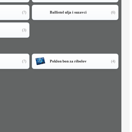
Ballistol ulja i suzavci
(7)
(6)
(3)
Poklon bon za ribolov
(7)
(4)