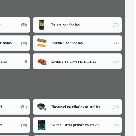
v
Pelete za ribolov
(59)
(39)
 ribolov
Partikli za ribolov
(30)
(24)
ranu
Ljepilo za crve i prihranu
(4)
(3)
či
Nastavci za ribolovne stolice
(51)
(44)
te
Gume i sitni pribor za šteku
(38)
(35)