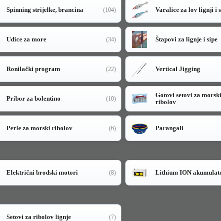
Spinning strijelke, brancina
Varalice za lov lignji i 
(104)
Udice za more
Štapovi za lignje i sipe
(34)
Ronilački program
Vertical Jigging
(22)
Gotovi setovi za morsk
Pribor za bolentino
(10)
ribolov
Perle za morski ribolov
Parangali
(6)
Električni brodski motori
Lithium ION akumulat
(8)
Setovi za ribolov lignje
(7)