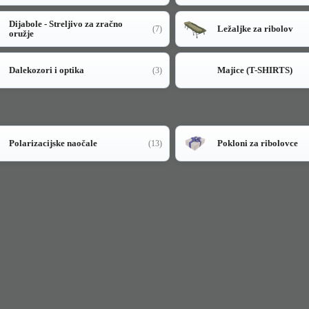
Dijabole - Streljivo za zračno
Ležaljke za ribolov
(7)
oružje
Dalekozori i optika
Majice (T-SHIRTS)
(3)
Polarizacijske naočale
Pokloni za ribolovce
(13)