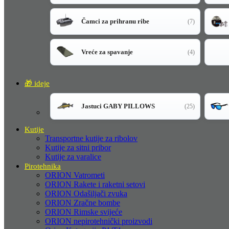
Čamci za prihranu ribe
(7)
Vreće za spavanje
(4)
🎁 ideje
Jastuci GABY PILLOWS
(25)
Kutije
Transportne kutije za ribolov
Kutije za sitni pribor
Kutije za varalice
Pirotehnika
ORION Vatrometi
ORION Rakete i raketni setovi
ORION Odašiljači zvuka
ORION Zračne bombe
ORION Rimske svijeće
ORION nepirotehnički proizvodi