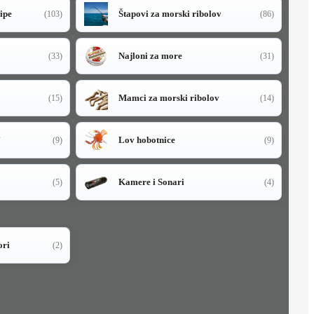
sipe
Štapovi za morski ribolov
(103)
(86)
Najloni za more
(33)
(31)
Mamci za morski ribolov
(15)
(14)
i
Lov hobotnice
(9)
(9)
Kamere i Sonari
(5)
(4)
ori
(2)