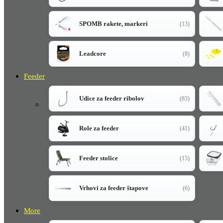
SPOMB rakete, markeri
(13)
Leadcore
(8)
Feeder
Udice za feeder ribolov
(83)
Role za feeder
(41)
Feeder stolice
(15)
Vrhovi za feeder štapove
(6)
More