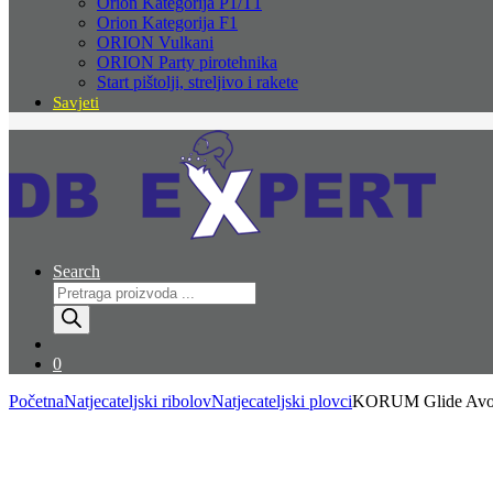
Orion Kategorija P1/T1
Orion Kategorija F1
ORION Vulkani
ORION Party pirotehnika
Start pištolji, streljivo i rakete
Savjeti
Search
Products
search
0
Početna
Natjecateljski ribolov
Natjecateljski plovci
KORUM Glide Avon