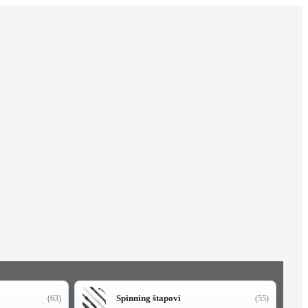
Spinning štapovi
(63)
(55)