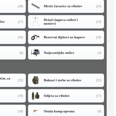
Mreže čuvarice za ribolov
(28)
(25)
Držači štapova rolleri i
olov
(17)
(15)
nastavci
Rezervni dijelovi za štapove
(10)
(10)
Natjecateljske stolice
(6)
(3)
učne, za
Ruksaci i torbe za ribolov
(33)
(32)
y
Odjeća za ribolov
(19)
(17)
Ostala kamp oprema
(10)
(8)