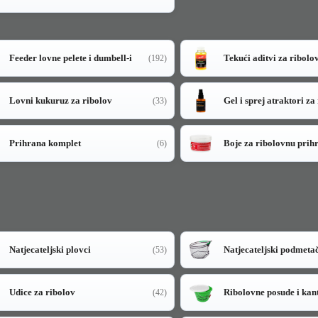
Feeder lovne pelete i dumbell-i
Tekući aditvi za ribolo
(192)
Lovni kukuruz za ribolov
Gel i sprej atraktori za
(33)
Prihrana komplet
Boje za ribolovnu prih
(6)
Natjecateljski plovci
Natjecateljski podmeta
(53)
Udice za ribolov
Ribolovne posude i kan
(42)