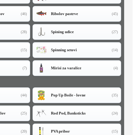
lov
Ribolov pastrve
(46)
(45)
Spining udice
(28)
(27)
Spinning setovi
(15)
(14)
Mirisi za varalice
(7)
(4)
Pop Up Boile - lovne
(44)
(35)
olov
Rod Pod, Banksticks
(25)
(24)
PVA pribor
(20)
(15)