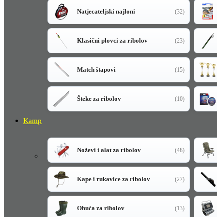
Natjecateljski najloni
(32)
Klasični plovci za ribolov
(23)
Match štapovi
(15)
Šteke za ribolov
(10)
Kamp
Noževi i alat za ribolov
(48)
Kape i rukavice za ribolov
(27)
Obuća za ribolov
(13)