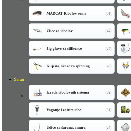
MADCAT Ribolov soma
(51)
Žlice za ribolov
(44)
Jig glave za silikonce
(24)
Kliješta, škare za spinning
(8)
Šaran
Izrada ribolovnih sistema
(62)
Vaganje i zaštita ribe
(31)
Udice za šarana, amura
(24)