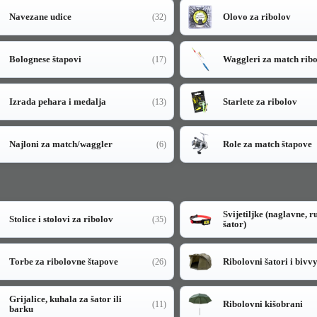
Navezane udice
Olovo za ribolov
(32)
Bolognese štapovi
Waggleri za match rib
(17)
Izrada pehara i medalja
Starlete za ribolov
(13)
Najloni za match/waggler
Role za match štapove
(6)
Svijetiljke (naglavne, r
Stolice i stolovi za ribolov
(35)
šator)
Torbe za ribolovne štapove
Ribolovni šatori i bivv
(26)
Grijalice, kuhala za šator ili
Ribolovni kišobrani
(11)
barku