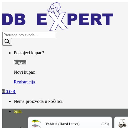
Skip
Skip
to
to
navigation
content
Products
search
Postojeći kupac?
Prijava
Novi kupac
Registracija
0
0.00
€
Nema proizvoda u košarici.
Spin
Vobleri (Hard Lures)
(223)