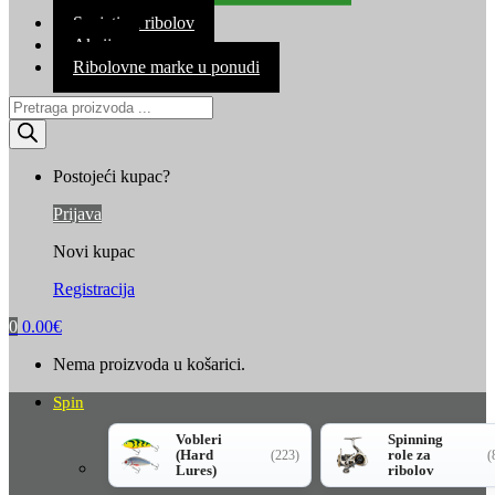
Kontakt
Savjeti za ribolov
Akcija
Ribolovne marke u ponudi
Products
search
Postojeći kupac?
Prijava
Novi kupac
Registracija
0
0.00
€
Nema proizvoda u košarici.
Spin
Vobleri
Spinning
(Hard
role za
(223)
(
Lures)
ribolov