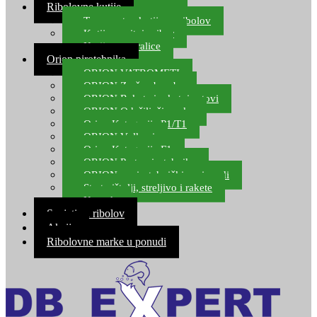
Ribolovne kutije
Transportne kutije za ribolov
Kutije za sitni pribor
Kutije za varalice
Orion pirotehnika
ORION VATROMETI
ORION Zračne bombe
ORION Rakete i raketni setovi
ORION Odašiljači zvuka
Orion Kategorija P1/T1
ORION Vulkani
Orion Kategorija F1
ORION Party pirotehnika
ORION nepirotehnički proizvodi
Start pištolji, streljivo i rakete
Kontakt
Savjeti za ribolov
Akcija
Ribolovne marke u ponudi