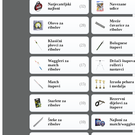
Natjecateljski
Navezane
(32)
najloni
udice
Mreže
Olovo za
čuvarice za
(28)
ribolov
ribolov
Klasični
Bolognese
plovci za
(23)
štapovi
ribolov
Waggleri za
Držači štapov
match
rolleri i
(17)
ribolov
nastavci
Match
Izrada pehara
(15)
štapovi
i medalja
Rezervni
Starlete za
dijelovi za
(10)
ribolov
štapove
Šteke za
Najloni za
(10)
ribolov
match/waggle