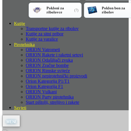
Pokloni za
Poklon bon za
(7)
ribolovce
ribolov
Kutije
Transportne kutije za ribolov
Kutije za sitni pribor
Kutije za varalice
Pirotehnika
ORION Vatrometi
ORION Rakete i raketni setovi
ORION Odašiljači zvuka
ORION Zračne bombe
ORION Rimske svijeće
ORION nepirotehnički proizvodi
Orion Kategorija P1/T1
Orion Kategorija F1
ORION Vulkani
ORION Party pirotehnika
Start pištolji, streljivo i rakete
Savjeti