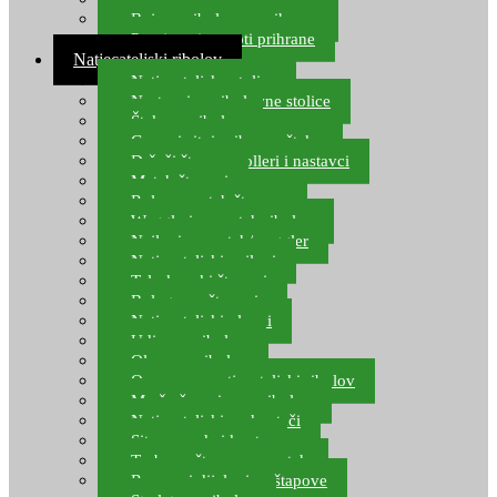
Boje za ribolovnu prihranu
Provjereni recepti prihrane
Natjecateljski ribolov
Natjecateljske stolice
Nastavci za ribolovne stolice
Šteke za ribolov
Gume i sitni pribor za šteku
Držači štapova rolleri i nastavci
Match štapovi
Role za match štapove
Waggleri za match ribolov
Najloni za match/waggler
Natjecateljski najloni
Teleskopski štapovi
Bolognese štapovi
Natjecateljski plovci
Udice za ribolov
Olovo za ribolov
Oprema za natjecateljski ribolov
Mreže čuvarice za ribolov
Natjecateljski podmetači
Sito, posude i kante
Torbe za štapove – match
Rezervni dijelovi za štapove