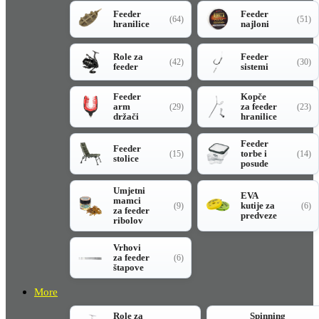
Feeder
Feeder
(64)
(51)
hranilice
najloni
Role za
Feeder
(42)
(30)
feeder
sistemi
Feeder
Kopče
arm
za feeder
(29)
(23)
držači
hranilice
Feeder
Feeder
torbe i
(15)
(14)
stolice
posude
Umjetni
EVA
mamci
kutije za
(9)
(6)
za feeder
predveze
ribolov
Vrhovi
za feeder
(6)
štapove
More
Role za
Spinning