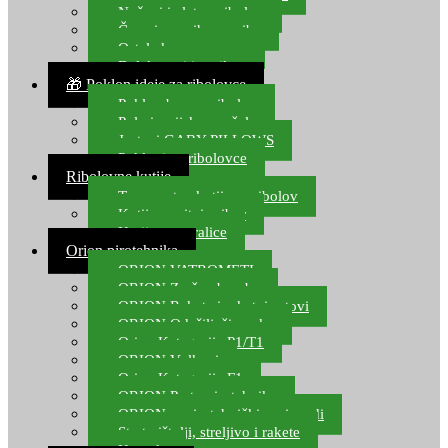
Noževi i alat za ribolov
Čamci za prihranu ribe
Ostala kamp oprema
Dalekozori i optika
🎁 Poklon ideje za ribolovce
Poklon bon za ribolov
Polarizacijske naočale
Jastuci GABY PILLOWS
Pokloni za ribolovce
Ribolovne kutije
Transportne kutije za ribolov
Kutije za sitni pribor
Kutije za varalice
Orion pirotehnika
ORION VATROMETI
ORION Zračne bombe
ORION Rakete i raketni setovi
ORION Odašiljači zvuka
Orion Kategorija P1/T1
ORION Vulkani
Orion Kategorija F1
ORION Party pirotehnika
ORION nepirotehnički proizvodi
Start pištolji, streljivo i rakete