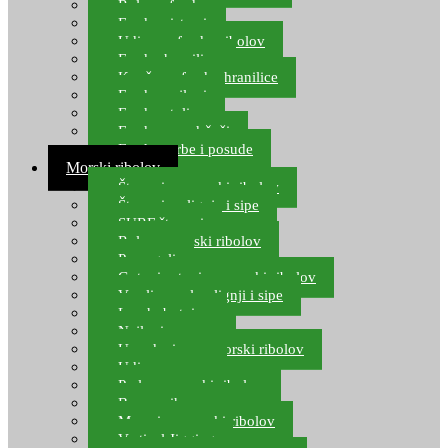
Role za feeder
Feeder sistemi
Udice za feeder ribolov
Feeder hranilice
Kopče za feeder hranilice
Feeder najloni
Feeder stolice
Feeder arm držači
Feeder torbe i posude
Morski ribolov
Štapovi za morski ribolov
Štapovi za lignje i sipe
SURF štapovi
Role za morski ribolov
Parangali
Gotovi setovi za morski ribolov
Varalice za lov lignji i sipe
Lov hobotnice
Najloni za more
Upredenice za morski ribolov
Udice za more
Perle za morski ribolov
Brum prihrana za more
Mamci za morski ribolov
Vertical Jigging