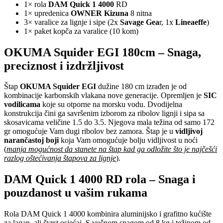
1× rola
DAM Quick 1 4000
RD
1× upredenica
OWNER Kizuna
8 nitna
3× varalice za lignje i sipe (2x
Savage Gea
r, 1x
Lineaeffe
)
1× paket kopča za varalice (10 kom)
OKUMA Squider EGI 180cm – Snaga,
preciznost i izdržljivost
Štap
OKUMA Squider EGI
dužine 180 cm izrađen je od
kombinacije karbonskih vlakana nove generacije. Opremljen je
SIC
vodilicama
koje su otporne na morsku vodu. Dvodijelna
konstrukcija čini ga savršenim izborom za ribolov lignji i sipa sa
skosavicama veličine 1.5 do 3.5. Njegova mala težina od samo 172
gr omogućuje Vam dugi ribolov bez zamora. Štap je u
vidljivoj
narančastoj boji
koja Vam omogućuje bolju vidljivost u noći
(
manja mogućnost da stanete na štap kad ga odložite što je najčešći
razlog oštećivanja štapova za lignje
).
DAM Quick 1 4000 RD rola – Snaga i
pouzdanost u vašim rukama
Rola DAM Quick 1 4000 kombinira aluminijsko i grafitno kućište
za lagan, ali čvrst osjećaj. S vučnom snagom od 8 kg i težinom od