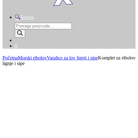
Search
Products
search
0
Početna
Morski ribolov
Varalice za lov lignji i sipe
Komplet za ribolov
lignje i sipe