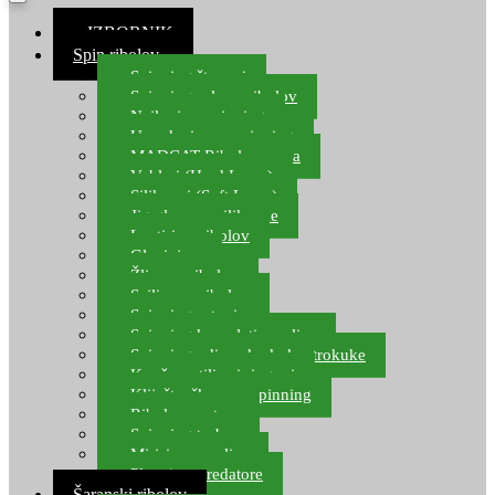
≡ IZBORNIK
Spin ribolov
Spinning štapovi
Spinning role za ribolov
Najloni za spinning
Upredenice za spinning
MADCAT Ribolov soma
Vobleri (Hard Lures)
Silikonci (Soft Lures)
Jig glave za silikonce
Leptiri za ribolov
Glavinjare
Žlice za ribolov
Sajlice za ribolov
Spinning setovi
Spinning kompleti varalica
Spinning udice, dvokuke, trokuke
Kopče, vrtilice i ringovi
Kliješta, škare za spinning
Ribolov pastrve
Spinning torbe
Mirisi za varalice
Plovci za predatore
Šaranski ribolov