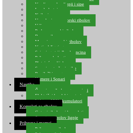
Varalice za lov lignji i sipe
Lov hobotnice
Najloni za more
Upredenice za morski ribolov
Udice za more
Perle za morski ribolov
Brum prihrana za more
Mamci za morski ribolov
Vertical Jigging
Spinning strijelke, brancina
Pribor za bolentino
Plutajuća odijela
Sonari za traženje ribe
Ronilački program
Kamere i Sonari
Nautika
Čamci za ribolov, gumenjaci
Električni brodski motori
Lithium ION akumulatori
Kompleti za ribolov
Gotovi ribolovni kompleti
Setovi za ribolov lignje
Prihrana i mamci
Prihrana za ribolov