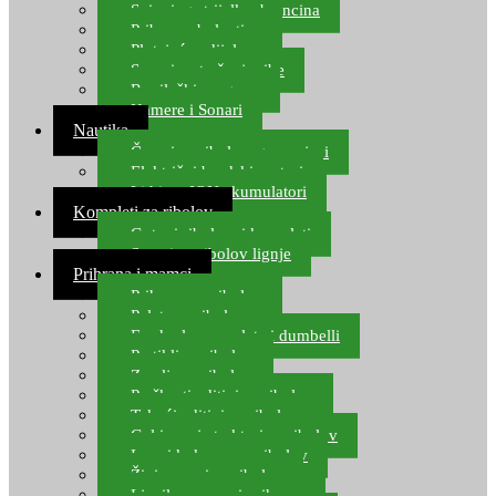
Spinning strijelke, brancina
Pribor za bolentino
Plutajuća odijela
Sonari za traženje ribe
Ronilački program
Kamere i Sonari
Nautika
Čamci za ribolov, gumenjaci
Električni brodski motori
Lithium ION akumulatori
Kompleti za ribolov
Gotovi ribolovni kompleti
Setovi za ribolov lignje
Prihrana i mamci
Prihrana za ribolov
Pelete za ribolov
Feeder lovne pelete i dumbelli
Partikli za ribolov
Zemlja za ribolov
Praškasti aditivi za ribolov
Tekući aditivi za ribolov
Gel i sprej atraktori za ribolov
Lovni kukuruz za ribolov
Živi mamci za ribolov
Ljepilo za crve i prihranu