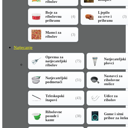
ribolov
Boje za
Ljepilo
ribolovnu
za crve i
(4)
(3)
prihranu
prihranu
Mamci za
(3)
ribolov
Natjecanje
Oprema za
Natjecateljski
natjecateljski
(75)
plovci
ribolov
Nastavci za
Natjecateljski
ribolovne
(51)
podmetači
stolice
Teleskopski
Udice za
(43)
štapovi
ribolov
Ribolovne
Gume i sitni
posude i
(38)
pribor za štek
kante