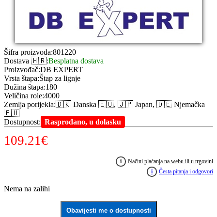
Šifra proizvoda
:
801220
Dostava 🇭🇷
:
Besplatna dostava
Proizvođač
:
DB EXPERT
Vrsta štapa
:
Štap za lignje
Dužina štapa
:
180
Veličina role
:
4000
Zemlja porijekla
:
🇩🇰 Danska 🇪🇺, 🇯🇵 Japan, 🇩🇪 Njemačka
🇪🇺
Dostupnost
:
Rasprodano, u dolasku
109.21
€
i
Načini plaćanja na webu ili u trgovini
i
Česta pitanja i odgovori
Nema na zalihi
Obavijesti me o dostupnosti