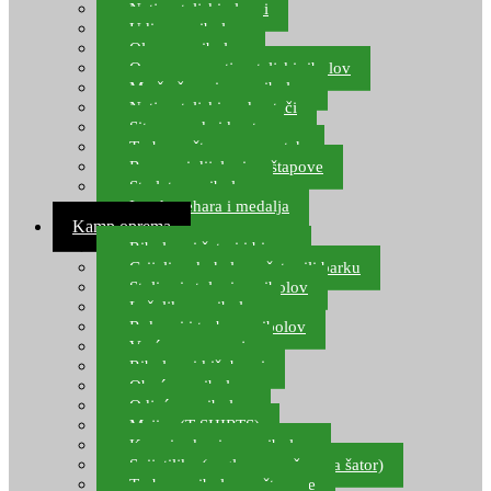
Natjecateljski plovci
Udice za ribolov
Olovo za ribolov
Oprema za natjecateljski ribolov
Mreže čuvarice za ribolov
Natjecateljski podmetači
Sito, posude i kante
Torbe za štapove – match
Rezervni dijelovi za štapove
Starlete za ribolov
Izrada pehara i medalja
Kamp oprema
Ribolovni šatori i bivvy
Grijalice, kuhala za šator ili barku
Stolice i stolovi za ribolov
Ležaljke za ribolov
Ruksaci i torbe za ribolov
Vreće za spavanje
Ribolovni kišobrani
Obuća za ribolov
Odjeća za ribolov
Majice (T-SHIRTS)
Kape i rukavice za ribolov
Svijetiljke (naglavne, ručne, za šator)
Torbe za ribolovne štapove