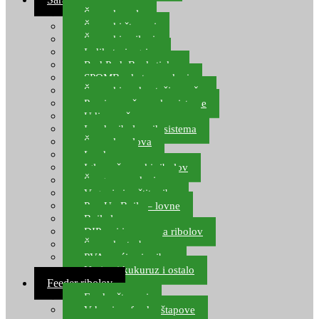
Šaranske role
Šaranski štapovi
Šaranski najloni
Indikatori ugriza
Rod Pod, Banksticks
SPOMB rakete, markeri
Šaranski podmetači, mreže
Pernice za šaranske sisteme
Udice za šarana, amura
Izrada ribolovnih sistema
Šaranska olova
Leadcore
Igle za šaranski ribolov
Špage, upredenice
Vaganje i zaštita ribe
Pop Up Boile – lovne
Boile lovne
DIP-ovi i arome za ribolov
Šaranske torbe
PVA vrećice i pribor
Umjetni kukuruz i ostalo
Feeder ribolov
Feeder štapovi
Vrhovi za feeder štapove