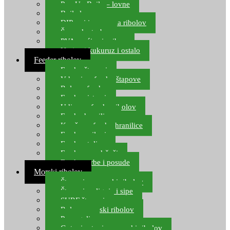
Pop Up Boile – lovne
Boile lovne
DIP-ovi i arome za ribolov
Šaranske torbe
PVA vrećice i pribor
Umjetni kukuruz i ostalo
Feeder ribolov
Feeder štapovi
Vrhovi za feeder štapove
Role za feeder
Feeder sistemi
Udice za feeder ribolov
Feeder hranilice
Kopče za feeder hranilice
Feeder najloni
Feeder stolice
Feeder arm držači
Feeder torbe i posude
Morski ribolov
Štapovi za morski ribolov
Štapovi za lignje i sipe
SURF štapovi
Role za morski ribolov
Parangali
Gotovi setovi za morski ribolov