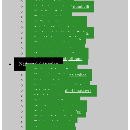
Pelete za ribolov
Feeder lovne pelete i dumbelli
Partikli za ribolov
Zemlja za ribolov
Praškasti aditivi za ribolov
Tekući aditivi za ribolov
Gel i sprej atraktori za ribolov
Lovni kukuruz za ribolov
Živi mamci za ribolov
Ljepilo za crve i prihranu
Boje za ribolovnu prihranu
Provjereni recepti prihrane
Natjecateljski ribolov
Natjecateljske stolice
Nastavci za ribolovne stolice
Šteke za ribolov
Gume i sitni pribor za šteku
Držači štapova rolleri i nastavci
Match štapovi
Role za match štapove
Waggleri za match ribolov
Najloni za match/waggler
Natjecateljski najloni
Teleskopski štapovi
Bolognese štapovi