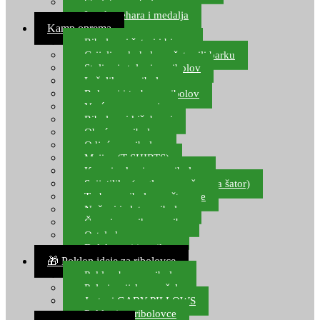
Starlete za ribolov
Izrada pehara i medalja
Kamp oprema
Ribolovni šatori i bivvy
Grijalice, kuhala za šator ili barku
Stolice i stolovi za ribolov
Ležaljke za ribolov
Ruksaci i torbe za ribolov
Vreće za spavanje
Ribolovni kišobrani
Obuća za ribolov
Odjeća za ribolov
Majice (T-SHIRTS)
Kape i rukavice za ribolov
Svijetiljke (naglavne, ručne, za šator)
Torbe za ribolovne štapove
Noževi i alat za ribolov
Čamci za prihranu ribe
Ostala kamp oprema
Dalekozori i optika
🎁 Poklon ideje za ribolovce
Poklon bon za ribolov
Polarizacijske naočale
Jastuci GABY PILLOWS
Pokloni za ribolovce