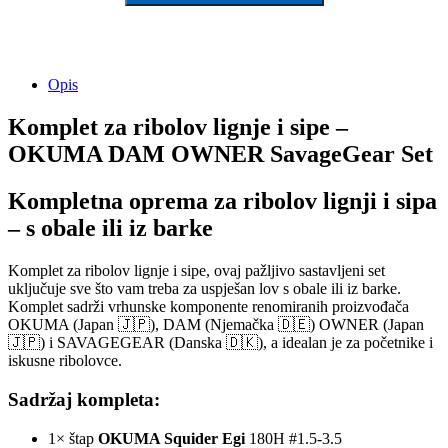
Opis
Komplet za ribolov lignje i sipe –
OKUMA DAM OWNER SavageGear Set
Kompletna oprema za ribolov lignji i sipa
– s obale ili iz barke
Komplet za ribolov lignje i sipe, ovaj pažljivo sastavljeni set
uključuje sve što vam treba za uspješan lov s obale ili iz barke.
Komplet sadrži vrhunske komponente renomiranih proizvođača
OKUMA (Japan 🇯🇵), DAM (Njemačka 🇩🇪) OWNER (Japan
🇯🇵) i SAVAGEGEAR (Danska 🇩🇰), a idealan je za početnike i
iskusne ribolovce.
Sadržaj kompleta:
1× štap
OKUMA Squider Egi
180H #1.5-3.5