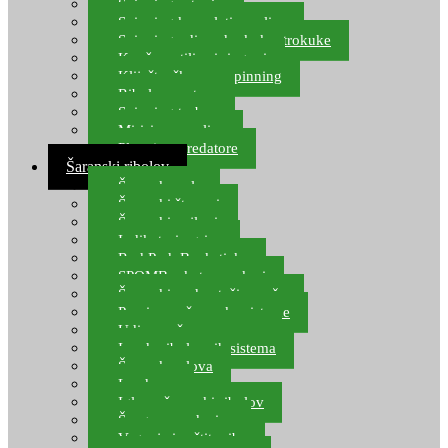
Spinning setovi
Spinning kompleti varalica
Spinning udice, dvokuke, trokuke
Kopče, vrtilice i ringovi
Kliješta, škare za spinning
Ribolov pastrve
Spinning torbe
Mirisi za varalice
Plovci za predatore
Šaranski ribolov
Šaranske role
Šaranski štapovi
Šaranski najloni
Indikatori ugriza
Rod Pod, Banksticks
SPOMB rakete, markeri
Šaranski podmetači, mreže
Pernice za šaranske sisteme
Udice za šarana, amura
Izrada ribolovnih sistema
Šaranska olova
Leadcore
Igle za šaranski ribolov
Špage, upredenice
Vaganje i zaštita ribe