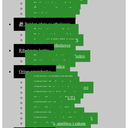
Noževi i alat za ribolov
Čamci za prihranu ribe
Ostala kamp oprema
Dalekozori i optika
🎁 Poklon ideje za ribolovce
Poklon bon za ribolov
Polarizacijske naočale
Jastuci GABY PILLOWS
Pokloni za ribolovce
Ribolovne kutije
Transportne kutije za ribolov
Kutije za sitni pribor
Kutije za varalice
Orion pirotehnika
ORION VATROMETI
ORION Zračne bombe
ORION Rakete i raketni setovi
ORION Odašiljači zvuka
Orion Kategorija P1/T1
ORION Vulkani
Orion Kategorija F1
ORION Party pirotehnika
ORION nepirotehnički proizvodi
Start pištolji, streljivo i rakete