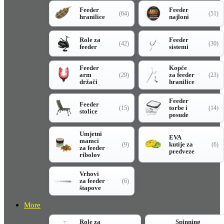
Feeder
Feeder
(64)
(51)
hranilice
najloni
Role za
Feeder
(42)
(30)
feeder
sistemi
Feeder
Kopče
arm
za feeder
(29)
(23)
držači
hranilice
Feeder
Feeder
torbe i
(15)
(14)
stolice
posude
Umjetni
EVA
mamci
kutije za
(9)
(6)
za feeder
predveze
ribolov
Vrhovi
za feeder
(6)
štapove
More
Role za
Spinning