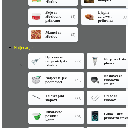
ribolov
Boje za
Ljepilo
ribolovnu
za crve i
(4)
(3)
prihranu
prihranu
Mamci za
(3)
ribolov
Natjecanje
Oprema za
Natjecateljski
natjecateljski
(75)
plovci
ribolov
Nastavci za
Natjecateljski
ribolovne
(51)
podmetači
stolice
Teleskopski
Udice za
(43)
štapovi
ribolov
Ribolovne
Gume i sitni
posude i
(38)
pribor za štek
kante