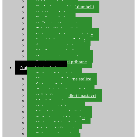
Pelete za ribolov
Feeder lovne pelete i dumbelli
Partikli za ribolov
Zemlja za ribolov
Praškasti aditivi za ribolov
Tekući aditivi za ribolov
Gel i sprej atraktori za ribolov
Lovni kukuruz za ribolov
Živi mamci za ribolov
Ljepilo za crve i prihranu
Boje za ribolovnu prihranu
Provjereni recepti prihrane
Natjecateljski ribolov
Natjecateljske stolice
Nastavci za ribolovne stolice
Šteke za ribolov
Gume i sitni pribor za šteku
Držači štapova rolleri i nastavci
Match štapovi
Role za match štapove
Waggleri za match ribolov
Najloni za match/waggler
Natjecateljski najloni
Teleskopski štapovi
Bolognese štapovi