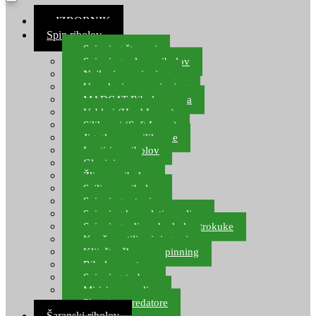
≡ IZBORNIK
Spin ribolov
Spinning štapovi
Spinning role za ribolov
Najloni za spinning
Upredenice za spinning
MADCAT Ribolov soma
Vobleri (Hard Lures)
Silikonci (Soft Lures)
Jig glave za silikonce
Leptiri za ribolov
Glavinjare
Žlice za ribolov
Sajlice za ribolov
Spinning setovi
Spinning kompleti varalica
Spinning udice, dvokuke, trokuke
Kopče, vrtilice i ringovi
Kliješta, škare za spinning
Ribolov pastrve
Spinning torbe
Mirisi za varalice
Plovci za predatore
Šaranski ribolov