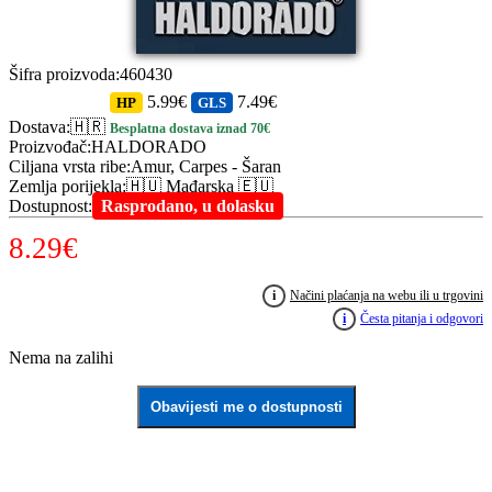
Šifra proizvoda
:
460430
5.99€
7.49€
HP
GLS
Dostava
:
🇭🇷
Besplatna dostava iznad 70€
Proizvođač
:
HALDORADO
Ciljana vrsta ribe
:
Amur, Carpes - Šaran
Zemlja porijekla
:
🇭🇺 Mađarska 🇪🇺
Dostupnost
:
Rasprodano, u dolasku
8.29
€
i
Načini plaćanja na webu ili u trgovini
i
Česta pitanja i odgovori
Nema na zalihi
Obavijesti me o dostupnosti