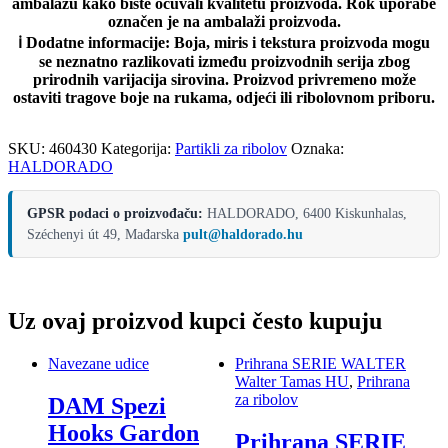
ambalažu kako biste očuvali kvalitetu proizvoda. Rok uporabe
označen je na ambalaži proizvoda.
ℹ️
Dodatne informacije:
Boja, miris i tekstura proizvoda mogu
se neznatno razlikovati između proizvodnih serija zbog
prirodnih varijacija sirovina. Proizvod privremeno može
ostaviti tragove boje na rukama, odjeći ili ribolovnom priboru.
SKU:
460430
Kategorija:
Partikli za ribolov
Oznaka:
HALDORADO
GPSR podaci o proizvođaču:
HALDORADO, 6400 Kiskunhalas,
Széchenyi út 49, Mađarska
pult@haldorado.hu
Uz ovaj proizvod kupci često kupuju
Navezane udice
Prihrana SERIE WALTER
Walter Tamas HU
,
Prihrana
za ribolov
DAM Spezi
Hooks Gardon
Prihrana SERIE