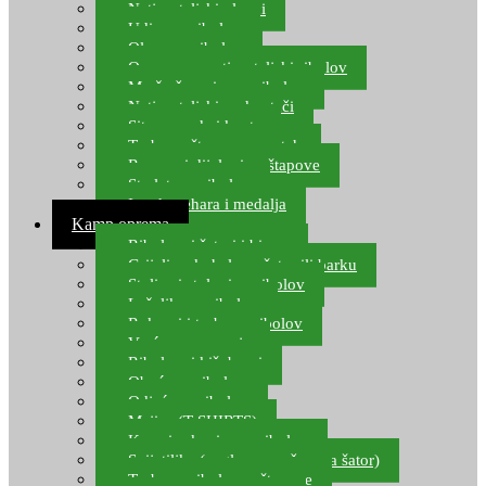
Natjecateljski plovci
Udice za ribolov
Olovo za ribolov
Oprema za natjecateljski ribolov
Mreže čuvarice za ribolov
Natjecateljski podmetači
Sito, posude i kante
Torbe za štapove – match
Rezervni dijelovi za štapove
Starlete za ribolov
Izrada pehara i medalja
Kamp oprema
Ribolovni šatori i bivvy
Grijalice, kuhala za šator ili barku
Stolice i stolovi za ribolov
Ležaljke za ribolov
Ruksaci i torbe za ribolov
Vreće za spavanje
Ribolovni kišobrani
Obuća za ribolov
Odjeća za ribolov
Majice (T-SHIRTS)
Kape i rukavice za ribolov
Svijetiljke (naglavne, ručne, za šator)
Torbe za ribolovne štapove