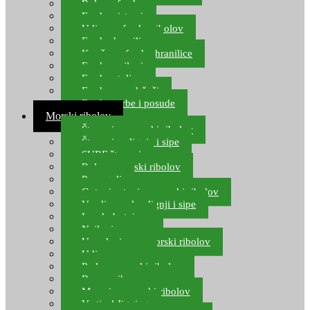
Role za feeder
Feeder sistemi
Udice za feeder ribolov
Feeder hranilice
Kopče za feeder hranilice
Feeder najloni
Feeder stolice
Feeder arm držači
Feeder torbe i posude
Morski ribolov
Štapovi za morski ribolov
Štapovi za lignje i sipe
SURF štapovi
Role za morski ribolov
Parangali
Gotovi setovi za morski ribolov
Varalice za lov lignji i sipe
Lov hobotnice
Najloni za more
Upredenice za morski ribolov
Udice za more
Perle za morski ribolov
Brum prihrana za more
Mamci za morski ribolov
Vertical Jigging