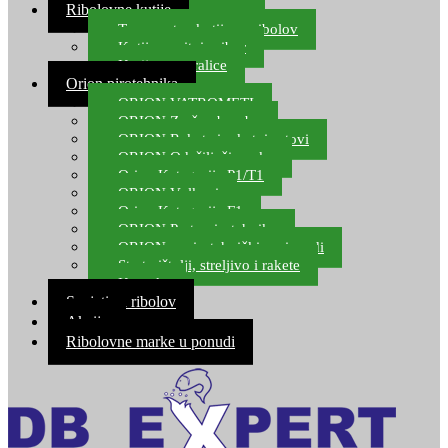
Ribolovne kutije
Transportne kutije za ribolov
Kutije za sitni pribor
Kutije za varalice
Orion pirotehnika
ORION VATROMETI
ORION Zračne bombe
ORION Rakete i raketni setovi
ORION Odašiljači zvuka
Orion Kategorija P1/T1
ORION Vulkani
Orion Kategorija F1
ORION Party pirotehnika
ORION nepirotehnički proizvodi
Start pištolji, streljivo i rakete
Kontakt
Savjeti za ribolov
Akcija
Ribolovne marke u ponudi