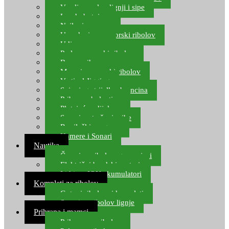
Varalice za lov lignji i sipe
Lov hobotnice
Najloni za more
Upredenice za morski ribolov
Udice za more
Perle za morski ribolov
Brum prihrana za more
Mamci za morski ribolov
Vertical Jigging
Spinning strijelke, brancina
Pribor za bolentino
Plutajuća odijela
Sonari za traženje ribe
Ronilački program
Kamere i Sonari
Nautika
Čamci za ribolov, gumenjaci
Električni brodski motori
Lithium ION akumulatori
Kompleti za ribolov
Gotovi ribolovni kompleti
Setovi za ribolov lignje
Prihrana i mamci
Prihrana za ribolov