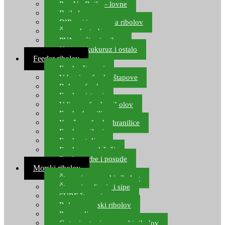
Pop Up Boile – lovne
Boile lovne
DIP-ovi i arome za ribolov
Šaranske torbe
PVA vrećice i pribor
Umjetni kukuruz i ostalo
Feeder ribolov
Feeder štapovi
Vrhovi za feeder štapove
Role za feeder
Feeder sistemi
Udice za feeder ribolov
Feeder hranilice
Kopče za feeder hranilice
Feeder najloni
Feeder stolice
Feeder arm držači
Feeder torbe i posude
Morski ribolov
Štapovi za morski ribolov
Štapovi za lignje i sipe
SURF štapovi
Role za morski ribolov
Parangali
Gotovi setovi za morski ribolov