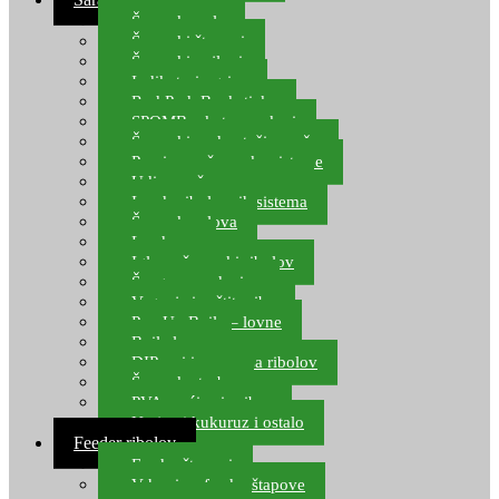
Šaranske role
Šaranski štapovi
Šaranski najloni
Indikatori ugriza
Rod Pod, Banksticks
SPOMB rakete, markeri
Šaranski podmetači, mreže
Pernice za šaranske sisteme
Udice za šarana, amura
Izrada ribolovnih sistema
Šaranska olova
Leadcore
Igle za šaranski ribolov
Špage, upredenice
Vaganje i zaštita ribe
Pop Up Boile – lovne
Boile lovne
DIP-ovi i arome za ribolov
Šaranske torbe
PVA vrećice i pribor
Umjetni kukuruz i ostalo
Feeder ribolov
Feeder štapovi
Vrhovi za feeder štapove