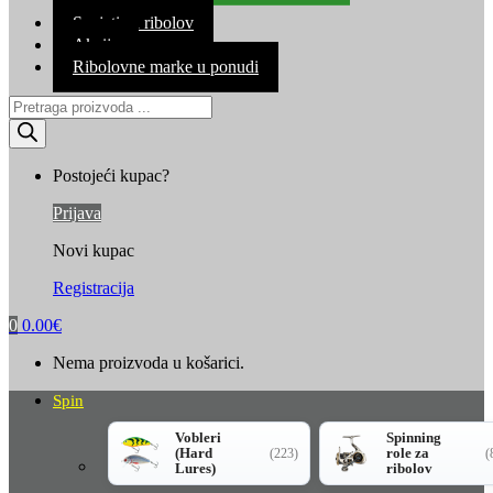
Kontakt
Savjeti za ribolov
Akcija
Ribolovne marke u ponudi
Products
search
Postojeći kupac?
Prijava
Novi kupac
Registracija
0
0.00
€
Nema proizvoda u košarici.
Spin
Vobleri
Spinning
(Hard
role za
(223)
(
Lures)
ribolov