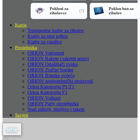
Pokloni za
Poklon bon za
(7)
ribolovce
ribolov
Kutije
Transportne kutije za ribolov
Kutije za sitni pribor
Kutije za varalice
Pirotehnika
ORION Vatrometi
ORION Rakete i raketni setovi
ORION Odašiljači zvuka
ORION Zračne bombe
ORION Rimske svijeće
ORION nepirotehnički proizvodi
Orion Kategorija P1/T1
Orion Kategorija F1
ORION Vulkani
ORION Party pirotehnika
Start pištolji, streljivo i rakete
Savjeti