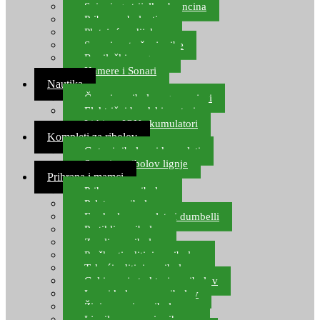
Spinning strijelke, brancina
Pribor za bolentino
Plutajuća odijela
Sonari za traženje ribe
Ronilački program
Kamere i Sonari
Nautika
Čamci za ribolov, gumenjaci
Električni brodski motori
Lithium ION akumulatori
Kompleti za ribolov
Gotovi ribolovni kompleti
Setovi za ribolov lignje
Prihrana i mamci
Prihrana za ribolov
Pelete za ribolov
Feeder lovne pelete i dumbelli
Partikli za ribolov
Zemlja za ribolov
Praškasti aditivi za ribolov
Tekući aditivi za ribolov
Gel i sprej atraktori za ribolov
Lovni kukuruz za ribolov
Živi mamci za ribolov
Ljepilo za crve i prihranu