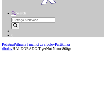
Search
Products
search
0
Početna
Prihrana i mamci za ribolov
Partikli za
ribolov
HALDORADO TigerNut Natur 800gr