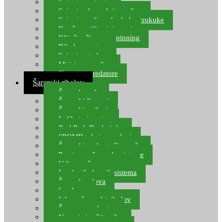
Spinning setovi
Spinning kompleti varalica
Spinning udice, dvokuke, trokuke
Kopče, vrtilice i ringovi
Kliješta, škare za spinning
Ribolov pastrve
Spinning torbe
Mirisi za varalice
Plovci za predatore
Šaranski ribolov
Šaranske role
Šaranski štapovi
Šaranski najloni
Indikatori ugriza
Rod Pod, Banksticks
SPOMB rakete, markeri
Šaranski podmetači, mreže
Pernice za šaranske sisteme
Udice za šarana, amura
Izrada ribolovnih sistema
Šaranska olova
Leadcore
Igle za šaranski ribolov
Špage, upredenice
Vaganje i zaštita ribe