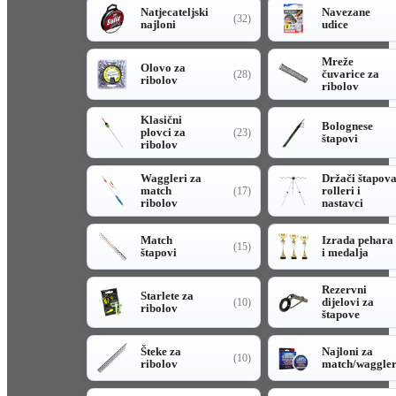
Natjecateljski
Navezane
(32)
najloni
udice
Mreže
Olovo za
čuvarice za
(28)
ribolov
ribolov
Klasični
Bolognese
plovci za
(23)
štapovi
ribolov
Waggleri za
Držači štapov
match
rolleri i
(17)
ribolov
nastavci
Match
Izrada pehara
(15)
štapovi
i medalja
Rezervni
Starlete za
dijelovi za
(10)
ribolov
štapove
Šteke za
Najloni za
(10)
ribolov
match/waggle