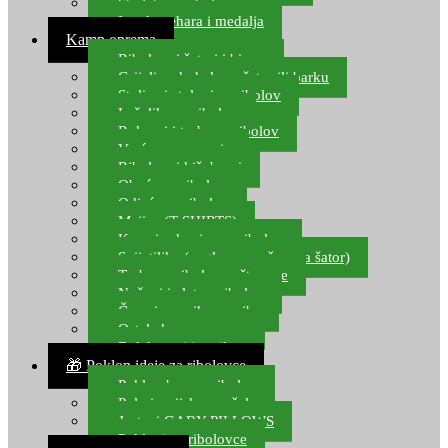
Starlete za ribolov
Izrada pehara i medalja
Kamp oprema
Ribolovni šatori i bivvy
Grijalice, kuhala za šator ili barku
Stolice i stolovi za ribolov
Ležaljke za ribolov
Ruksaci i torbe za ribolov
Vreće za spavanje
Ribolovni kišobrani
Obuća za ribolov
Odjeća za ribolov
Majice (T-SHIRTS)
Kape i rukavice za ribolov
Svijetiljke (naglavne, ručne, za šator)
Torbe za ribolovne štapove
Noževi i alat za ribolov
Čamci za prihranu ribe
Ostala kamp oprema
Dalekozori i optika
🎁 Poklon ideje za ribolovce
Poklon bon za ribolov
Polarizacijske naočale
Jastuci GABY PILLOWS
Pokloni za ribolovce