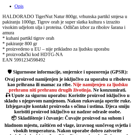
Opis
HALDORADO TigerNut Natur 800gr, vrhunska partikl smjesa u
pakiranju 1000gr, Tigrov orah je super slatka kultura s izrazito
visokim udjelom ulja i proteina. Odličan izbor za ribolov šarana i
amura
* kuhani partikl tigrov orah
* pakiranje 800 gr
* proizvedeno u EU – nije prikladno za ljudsku uporabu
* proizvođački kod HDTG-NA
EAN 5991234598492
🛡️
Sigurnosne informacije, smjernice i upozorenja (GPSR):
Ovaj proizvod namijenjen je isključivo za uporabu u ribolovu
kao prihrana ili mamac za ribe.
Nije namijenjen za ljudsku
prehranu niti prehranu drugih životinja.
Ne konzumirati.
🎣
Upute za sigurnu uporabu:
Koristite proizvod isključivo u
skladu s njegovom namjenom. Nakon rukovanja operite ruke.
Izbjegavajte kontakt proizvoda s očima i ustima. Djeca smiju
koristiti proizvod isključivo uz nadzor odrasle osobe.
📦
Skladištenje i čuvanje:
Čuvajte proizvod na suhom i
hladnom mjestu, zaštićen od vlage, izravnog sunčevog svjetla i
visokih temperatura. Nakon uporabe dobro zatvorite