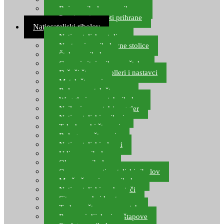
Boje za ribolovnu prihranu
Provjereni recepti prihrane
Natjecateljski ribolov
Natjecateljske stolice
Nastavci za ribolovne stolice
Šteke za ribolov
Gume i sitni pribor za šteku
Držači štapova rolleri i nastavci
Match štapovi
Role za match štapove
Waggleri za match ribolov
Najloni za match/waggler
Natjecateljski najloni
Teleskopski štapovi
Bolognese štapovi
Natjecateljski plovci
Udice za ribolov
Olovo za ribolov
Oprema za natjecateljski ribolov
Mreže čuvarice za ribolov
Natjecateljski podmetači
Sito, posude i kante
Torbe za štapove – match
Rezervni dijelovi za štapove