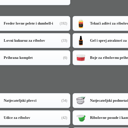
Feeder lovne pelete i dumbell-i
Tekući aditvi za ribolo
(192)
Lovni kukuruz za ribolov
Gel i sprej atraktori za
(33)
Prihrana komplet
Boje za ribolovnu prih
(6)
Natjecateljski plovci
Natjecateljski podmeta
(54)
Udice za ribolov
Ribolovne posude i kan
(42)