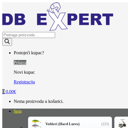
Skip
Skip
to
to
navigation
content
Products
search
Postojeći kupac?
Prijava
Novi kupac
Registracija
0
0.00
€
Nema proizvoda u košarici.
Spin
Vobleri (Hard Lures)
(223)