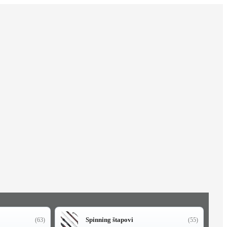
Spinning štapovi
(63)
(55)