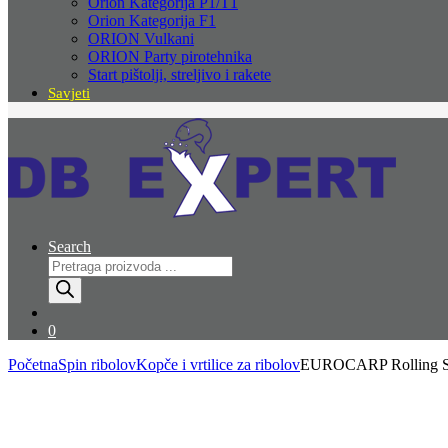
Orion Kategorija P1/T1
Orion Kategorija F1
ORION Vulkani
ORION Party pirotehnika
Start pištolji, streljivo i rakete
Savjeti
Search
Products
search
0
Početna
Spin ribolov
Kopče i vrtilice za ribolov
EUROCARP Rolling Sw