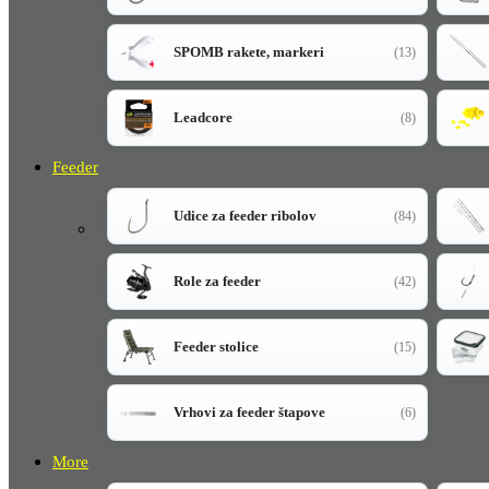
SPOMB rakete, markeri
(13)
Leadcore
(8)
Feeder
Udice za feeder ribolov
(84)
Role za feeder
(42)
Feeder stolice
(15)
Vrhovi za feeder štapove
(6)
More