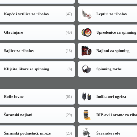
Kopče i vrtilice za ribolov
Leptiri za ribolov
(47)
Glavinjare
Upredenice za spinning
(43)
Sajlice za ribolov
Najloni za spinning
(18)
Kliješta, škare za spinning
Spinning torbe
(8)
Boile lovne
Indikatori ugriza
(61)
Šaranski najloni
DIP-ovi i arome za rib
(29)
Šaranski podmetači, mreže
Šaranske role
(23)