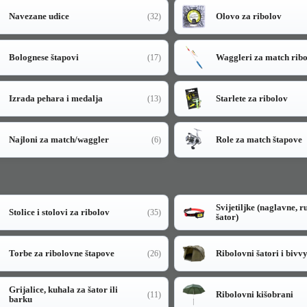
Navezane udice
Olovo za ribolov
(32)
Bolognese štapovi
Waggleri za match rib
(17)
Izrada pehara i medalja
Starlete za ribolov
(13)
Najloni za match/waggler
Role za match štapove
(6)
Svijetiljke (naglavne, r
Stolice i stolovi za ribolov
(35)
šator)
Torbe za ribolovne štapove
Ribolovni šatori i bivv
(26)
Grijalice, kuhala za šator ili
Ribolovni kišobrani
(11)
barku