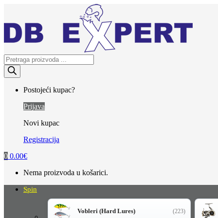
Skip
Skip
to
to
navigation
content
Products
search
Postojeći kupac?
Prijava
Novi kupac
Registracija
0
0.00
€
Nema proizvoda u košarici.
Spin
Vobleri (Hard Lures)
(223)