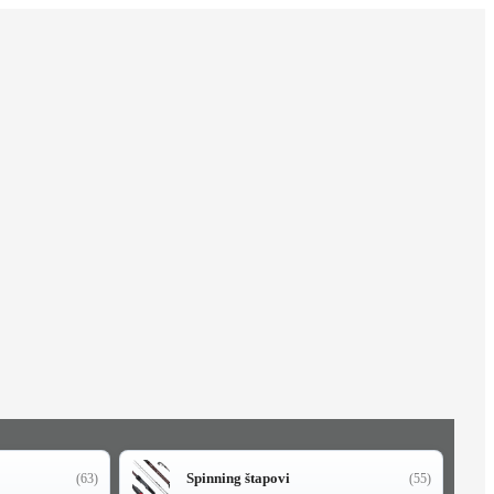
Spinning štapovi
(63)
(55)