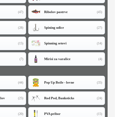
Ribolov pastrve
(47)
(45)
Spining udice
(28)
(27)
Spinning setovi
(15)
(14)
Mirisi za varalice
(7)
(4)
Pop Up Boile - lovne
(44)
(35)
olov
Rod Pod, Banksticks
(25)
(24)
PVA pribor
(20)
(15)