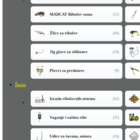
MADCAT Ribolov soma
(51)
Žlice za ribolov
(44)
Jig glave za silikonce
(24)
Plovci za predatore
(9)
Šaran
Izrada ribolovnih sistema
(62)
Vaganje i zaštita ribe
(31)
Udice za šarana, amura
(24)