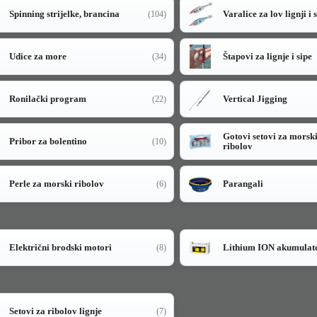
Spinning strijelke, brancina
Varalice za lov lignji i 
(104)
Udice za more
Štapovi za lignje i sipe
(34)
Ronilački program
Vertical Jigging
(22)
Gotovi setovi za morsk
Pribor za bolentino
(10)
ribolov
Perle za morski ribolov
Parangali
(6)
Električni brodski motori
Lithium ION akumulat
(8)
Setovi za ribolov lignje
(7)