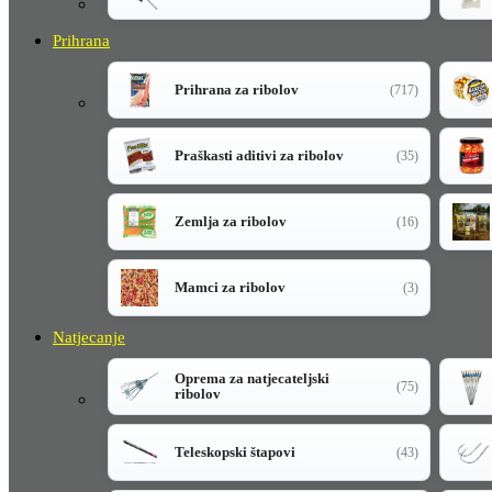
Prihrana
Prihrana za ribolov
(717)
Praškasti aditivi za ribolov
(35)
Zemlja za ribolov
(16)
Mamci za ribolov
(3)
Natjecanje
Oprema za natjecateljski
(75)
ribolov
Teleskopski štapovi
(43)