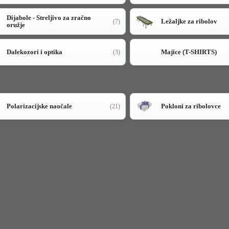
Dijabole - Streljivo za zračno
Ležaljke za ribolov
(7)
oružje
Dalekozori i optika
Majice (T-SHIRTS)
(3)
Polarizacijske naočale
Pokloni za ribolovce
(21)