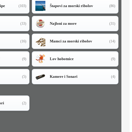
sipe
Štapovi za morski ribolov
(103)
(86)
Najloni za more
(33)
(31)
Mamci za morski ribolov
(16)
(14)
i
Lov hobotnice
(9)
(9)
Kamere i Sonari
(5)
(4)
ori
(2)