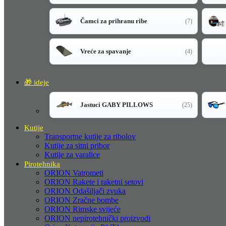
Čamci za prihranu ribe
(7)
Vreće za spavanje
(4)
🎁 ideje
Jastuci GABY PILLOWS
(25)
Kutije
Transportne kutije za ribolov
Kutije za sitni pribor
Kutije za varalice
Pirotehnika
ORION Vatrometi
ORION Rakete i raketni setovi
ORION Odašiljači zvuka
ORION Zračne bombe
ORION Rimske svijeće
ORION nepirotehnički proizvodi