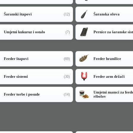
Šaranski štapovi
Šaranska olova
(12)
Umjetni kukuruz i ostalo
Pernice za šaranske sis
(7)
Feeder štapovi
Feeder hranilice
(69)
Feeder sistemi
Feeder arm držači
(30)
Umjetni mamci za feed
Feeder torbe i posude
(14)
ribolov