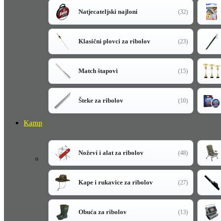
Natjecateljski najloni
(32)
Klasični plovci za ribolov
(23)
Match štapovi
(15)
Šteke za ribolov
(10)
Kamp
Noževi i alat za ribolov
(48)
Kape i rukavice za ribolov
(27)
Obuća za ribolov
(13)