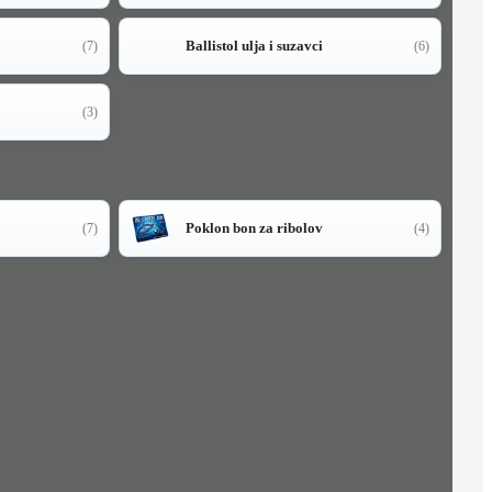
Ballistol ulja i suzavci
(7)
(6)
(3)
Poklon bon za ribolov
(7)
(4)