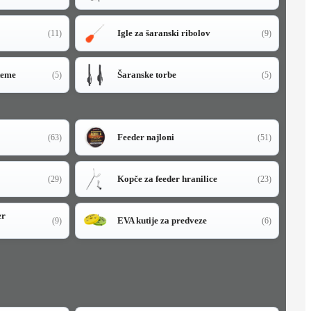
Igle za šaranski ribolov
(11)
(9)
teme
Šaranske torbe
(5)
(5)
Feeder najloni
(63)
(51)
Kopče za feeder hranilice
(29)
(23)
er
EVA kutije za predveze
(9)
(6)