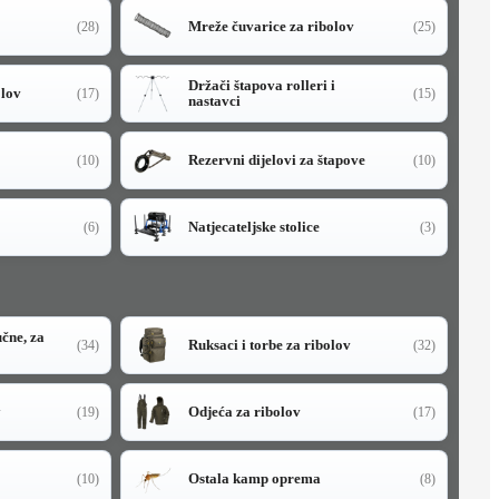
Mreže čuvarice za ribolov
(28)
(25)
Držači štapova rolleri i
olov
(17)
(15)
nastavci
Rezervni dijelovi za štapove
(10)
(10)
Natjecateljske stolice
(6)
(3)
učne, za
Ruksaci i torbe za ribolov
(34)
(32)
y
Odjeća za ribolov
(19)
(17)
Ostala kamp oprema
(10)
(8)