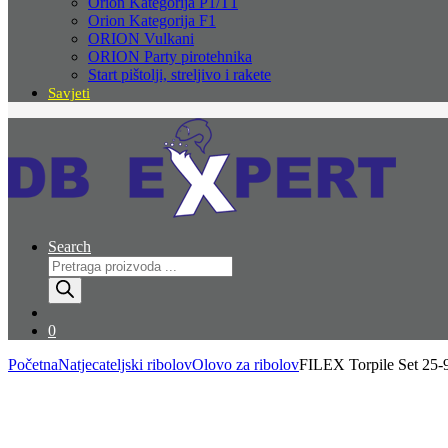
Orion Kategorija P1/T1
Orion Kategorija F1
ORION Vulkani
ORION Party pirotehnika
Start pištolji, streljivo i rakete
Savjeti
Search
Products
search
0
Početna
Natjecateljski ribolov
Olovo za ribolov
FILEX Torpile Set 25-