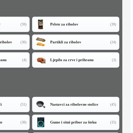
v
Pelete za ribolov
(59)
(39)
 ribolov
Partikli za ribolov
(30)
(24)
ranu
Ljepilo za crve i prihranu
(4)
(3)
či
Nastavci za ribolovne stolice
(51)
(45)
te
Gume i sitni pribor za šteku
(38)
(35)