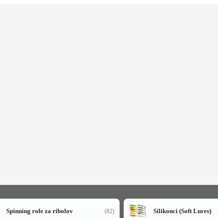
Spinning role za ribolov
Silikonci (Soft Lures)
(82)