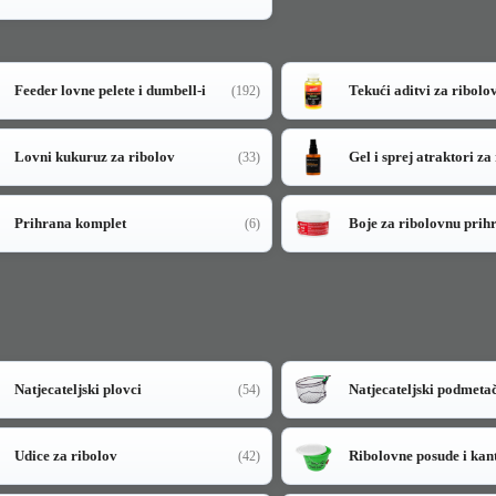
Feeder lovne pelete i dumbell-i
Tekući aditvi za ribolo
(192)
Lovni kukuruz za ribolov
Gel i sprej atraktori za
(33)
Prihrana komplet
Boje za ribolovnu prih
(6)
Natjecateljski plovci
Natjecateljski podmeta
(54)
Udice za ribolov
Ribolovne posude i kan
(42)