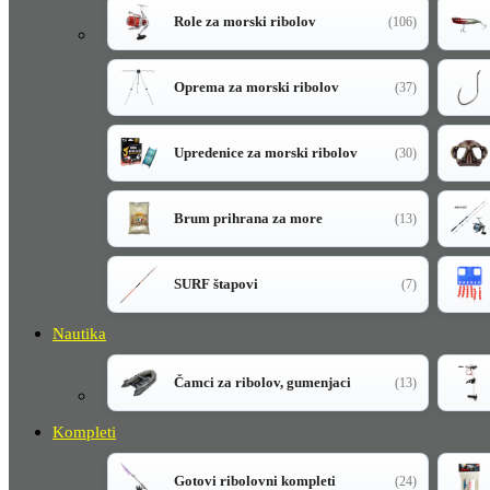
Role za morski ribolov
(106)
Oprema za morski ribolov
(37)
Upredenice za morski ribolov
(30)
Brum prihrana za more
(13)
SURF štapovi
(7)
Nautika
Čamci za ribolov, gumenjaci
(13)
Kompleti
Gotovi ribolovni kompleti
(24)