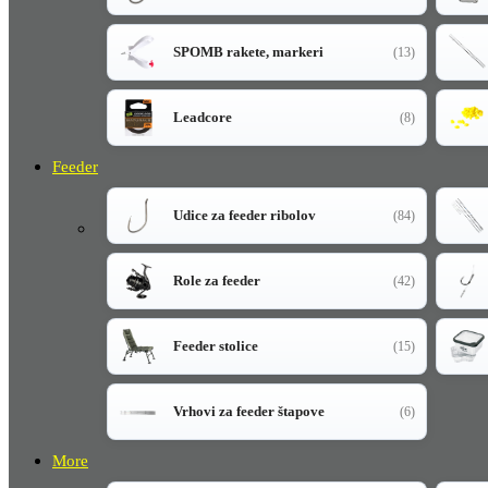
SPOMB rakete, markeri
(13)
Leadcore
(8)
Feeder
Udice za feeder ribolov
(84)
Role za feeder
(42)
Feeder stolice
(15)
Vrhovi za feeder štapove
(6)
More