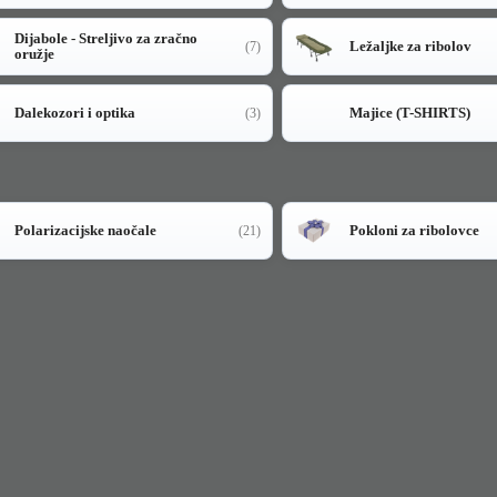
Dijabole - Streljivo za zračno
Ležaljke za ribolov
(7)
oružje
Dalekozori i optika
Majice (T-SHIRTS)
(3)
Polarizacijske naočale
Pokloni za ribolovce
(21)