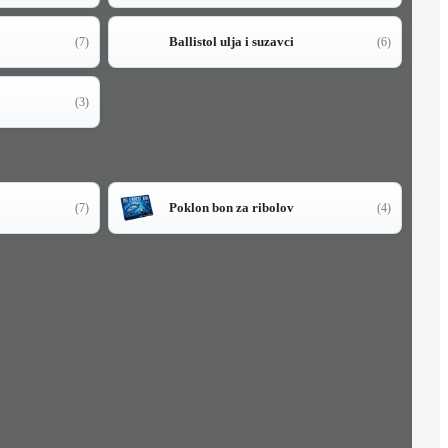
Ballistol ulja i suzavci
(7)
(6)
(3)
Poklon bon za ribolov
(7)
(4)