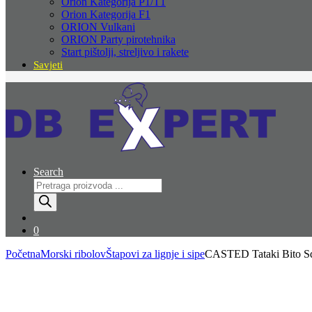
Orion Kategorija P1/T1
Orion Kategorija F1
ORION Vulkani
ORION Party pirotehnika
Start pištolji, streljivo i rakete
Savjeti
Search
Products
search
0
Početna
Morski ribolov
Štapovi za lignje i sipe
CASTED Tataki Bito S