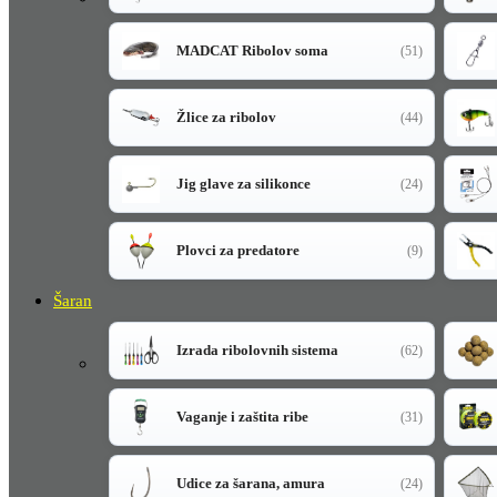
MADCAT Ribolov soma
(51)
Žlice za ribolov
(44)
Jig glave za silikonce
(24)
Plovci za predatore
(9)
Šaran
Izrada ribolovnih sistema
(62)
Vaganje i zaštita ribe
(31)
Udice za šarana, amura
(24)