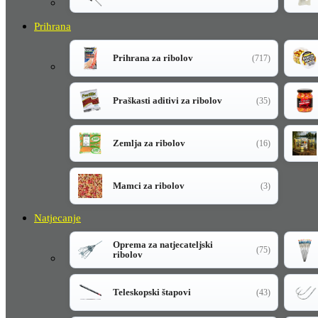
Prihrana
Prihrana za ribolov
(717)
Praškasti aditivi za ribolov
(35)
Zemlja za ribolov
(16)
Mamci za ribolov
(3)
Natjecanje
Oprema za natjecateljski
(75)
ribolov
Teleskopski štapovi
(43)