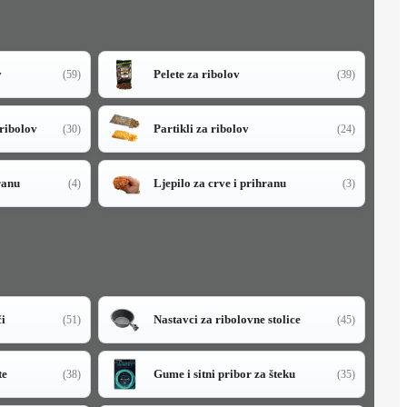
v
Pelete za ribolov
(59)
(39)
 ribolov
Partikli za ribolov
(30)
(24)
ranu
Ljepilo za crve i prihranu
(4)
(3)
či
Nastavci za ribolovne stolice
(51)
(45)
te
Gume i sitni pribor za šteku
(38)
(35)