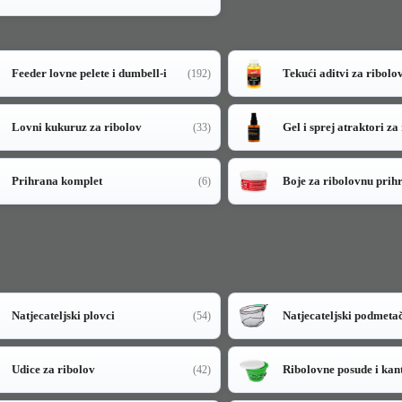
Feeder lovne pelete i dumbell-i
Tekući aditvi za ribolo
(192)
Lovni kukuruz za ribolov
Gel i sprej atraktori za
(33)
Prihrana komplet
Boje za ribolovnu prih
(6)
Natjecateljski plovci
Natjecateljski podmeta
(54)
Udice za ribolov
Ribolovne posude i kan
(42)