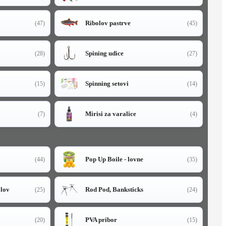
Ribolov pastrve
(47)
(45)
Spining udice
(28)
(27)
Spinning setovi
(15)
(14)
Mirisi za varalice
(7)
(4)
Pop Up Boile - lovne
(44)
(35)
olov
Rod Pod, Banksticks
(25)
(24)
PVA pribor
(20)
(15)