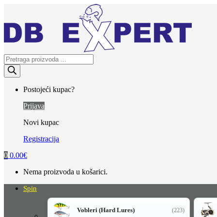
Skip
Skip
to
to
navigation
content
Products
search
Postojeći kupac?
Prijava
Novi kupac
Registracija
0
0.00
€
Nema proizvoda u košarici.
Spin
Vobleri (Hard Lures)
(223)