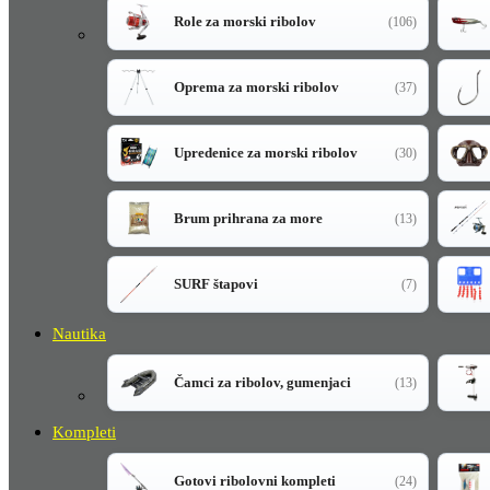
Role za morski ribolov
(106)
Oprema za morski ribolov
(37)
Upredenice za morski ribolov
(30)
Brum prihrana za more
(13)
SURF štapovi
(7)
Nautika
Čamci za ribolov, gumenjaci
(13)
Kompleti
Gotovi ribolovni kompleti
(24)