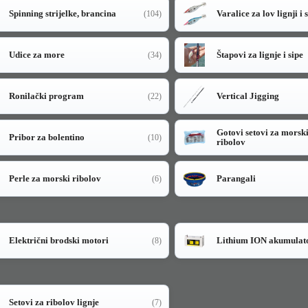
Spinning strijelke, brancina
Varalice za lov lignji i 
(104)
Udice za more
Štapovi za lignje i sipe
(34)
Ronilački program
Vertical Jigging
(22)
Gotovi setovi za morsk
Pribor za bolentino
(10)
ribolov
Perle za morski ribolov
Parangali
(6)
Električni brodski motori
Lithium ION akumulat
(8)
Setovi za ribolov lignje
(7)