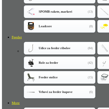
SPOMB rakete, markeri
(13)
Leadcore
(8)
Feeder
Udice za feeder ribolov
(84)
Role za feeder
(42)
Feeder stolice
(15)
Vrhovi za feeder štapove
(6)
More