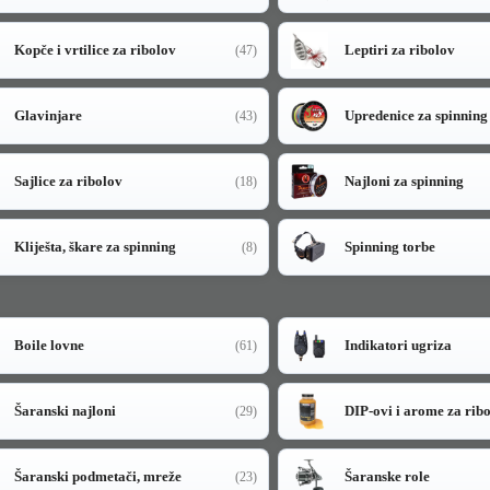
Kopče i vrtilice za ribolov
Leptiri za ribolov
(47)
Glavinjare
Upredenice za spinning
(43)
Sajlice za ribolov
Najloni za spinning
(18)
Kliješta, škare za spinning
Spinning torbe
(8)
Boile lovne
Indikatori ugriza
(61)
Šaranski najloni
DIP-ovi i arome za rib
(29)
Šaranski podmetači, mreže
Šaranske role
(23)