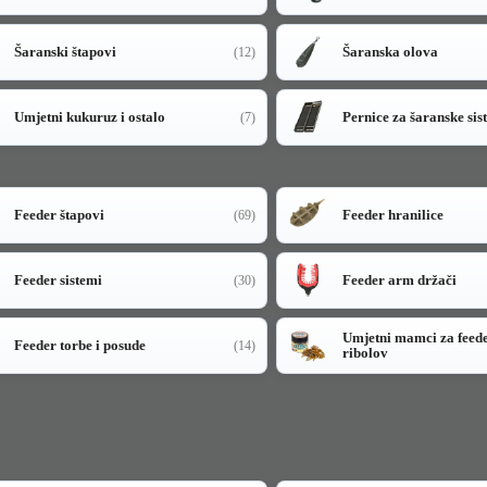
Šaranski štapovi
Šaranska olova
(12)
Umjetni kukuruz i ostalo
Pernice za šaranske sis
(7)
Feeder štapovi
Feeder hranilice
(69)
Feeder sistemi
Feeder arm držači
(30)
Umjetni mamci za feed
Feeder torbe i posude
(14)
ribolov