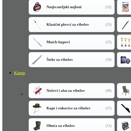
Natjecateljski najloni
(32)
Klasični plovci za ribolov
(23)
Match štapovi
(15)
Šteke za ribolov
(10)
Kamp
Noževi i alat za ribolov
(48)
Kape i rukavice za ribolov
(27)
Obuća za ribolov
(13)