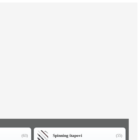
Spinning štapovi
(63)
(55)