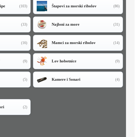
sipe
Štapovi za morski ribolov
(103)
(86)
Najloni za more
(33)
(31)
Mamci za morski ribolov
(16)
(14)
i
Lov hobotnice
(9)
(9)
Kamere i Sonari
(5)
(4)
ori
(2)