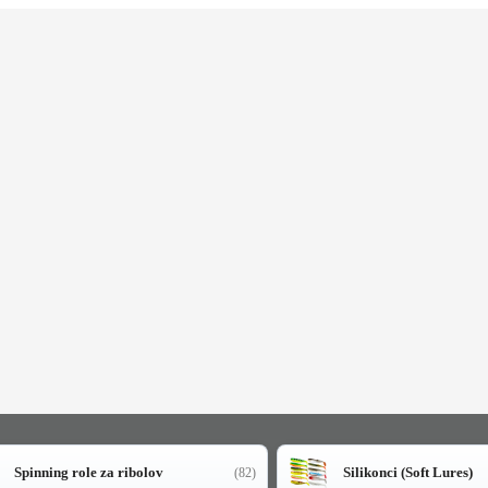
Spinning role za ribolov
Silikonci (Soft Lures)
(82)