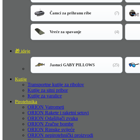
Čamci za prihranu ribe
(7)
Vreće za spavanje
(4)
🎁 ideje
Jastuci GABY PILLOWS
(25)
Kutije
Transportne kutije za ribolov
Kutije za sitni pribor
Kutije za varalice
Pirotehnika
ORION Vatrometi
ORION Rakete i raketni setovi
ORION Odašiljači zvuka
ORION Zračne bombe
ORION Rimske svijeće
ORION nepirotehnički proizvodi