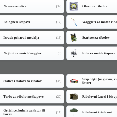
Navezane udice
Olovo za ribolov
(32)
Bolognese štapovi
Waggleri za match rib
(17)
Izrada pehara i medalja
Starlete za ribolov
(13)
Najloni za match/waggler
Role za match štapove
(6)
Svijetiljke (naglavne, r
Stolice i stolovi za ribolov
(35)
šator)
Torbe za ribolovne štapove
Ribolovni šatori i bivv
(26)
Grijalice, kuhala za šator ili
Ribolovni kišobrani
(11)
barku