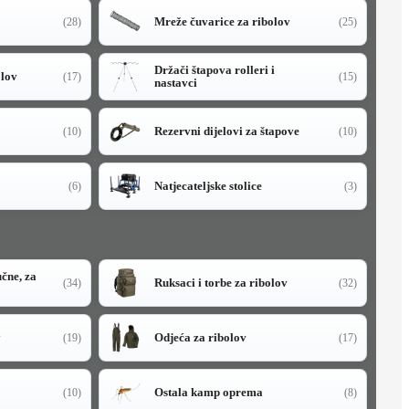
Mreže čuvarice za ribolov
(28)
(25)
Držači štapova rolleri i
olov
(17)
(15)
nastavci
Rezervni dijelovi za štapove
(10)
(10)
Natjecateljske stolice
(6)
(3)
učne, za
Ruksaci i torbe za ribolov
(34)
(32)
y
Odjeća za ribolov
(19)
(17)
Ostala kamp oprema
(10)
(8)