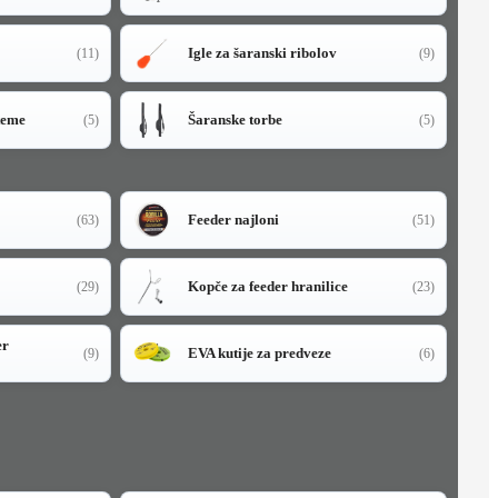
Igle za šaranski ribolov
(11)
(9)
teme
Šaranske torbe
(5)
(5)
Feeder najloni
(63)
(51)
Kopče za feeder hranilice
(29)
(23)
er
EVA kutije za predveze
(9)
(6)