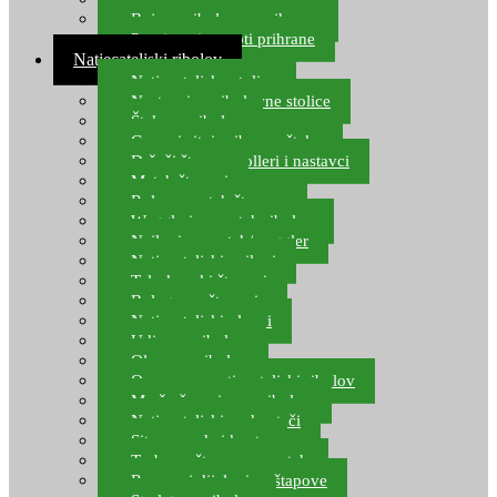
Boje za ribolovnu prihranu
Provjereni recepti prihrane
Natjecateljski ribolov
Natjecateljske stolice
Nastavci za ribolovne stolice
Šteke za ribolov
Gume i sitni pribor za šteku
Držači štapova rolleri i nastavci
Match štapovi
Role za match štapove
Waggleri za match ribolov
Najloni za match/waggler
Natjecateljski najloni
Teleskopski štapovi
Bolognese štapovi
Natjecateljski plovci
Udice za ribolov
Olovo za ribolov
Oprema za natjecateljski ribolov
Mreže čuvarice za ribolov
Natjecateljski podmetači
Sito, posude i kante
Torbe za štapove – match
Rezervni dijelovi za štapove