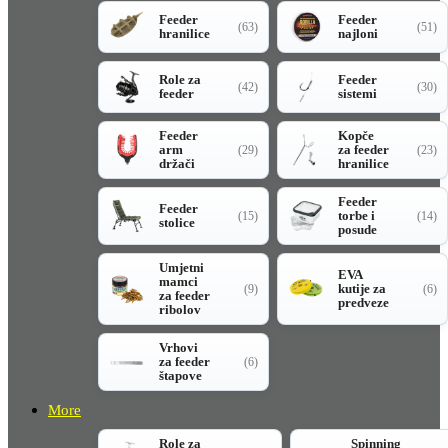
Feeder
Feeder
(63)
(51)
hranilice
najloni
Role za
Feeder
(42)
(30)
feeder
sistemi
Feeder
Kopče
arm
za feeder
(29)
(23)
držači
hranilice
Feeder
Feeder
torbe i
(15)
(14)
stolice
posude
Umjetni
EVA
mamci
kutije za
(9)
(6)
za feeder
predveze
ribolov
Vrhovi
za feeder
(6)
štapove
More
Role za
Spinning