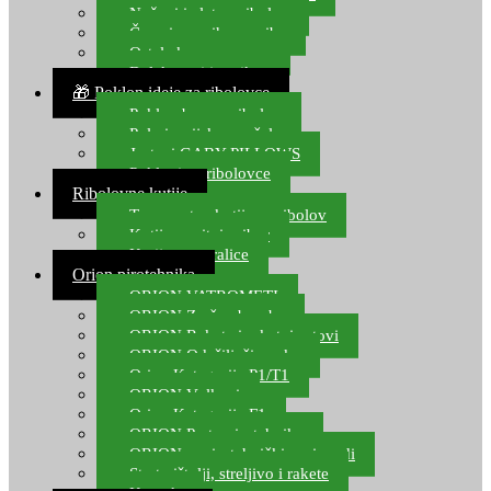
Noževi i alat za ribolov
Čamci za prihranu ribe
Ostala kamp oprema
Dalekozori i optika
🎁 Poklon ideje za ribolovce
Poklon bon za ribolov
Polarizacijske naočale
Jastuci GABY PILLOWS
Pokloni za ribolovce
Ribolovne kutije
Transportne kutije za ribolov
Kutije za sitni pribor
Kutije za varalice
Orion pirotehnika
ORION VATROMETI
ORION Zračne bombe
ORION Rakete i raketni setovi
ORION Odašiljači zvuka
Orion Kategorija P1/T1
ORION Vulkani
Orion Kategorija F1
ORION Party pirotehnika
ORION nepirotehnički proizvodi
Start pištolji, streljivo i rakete