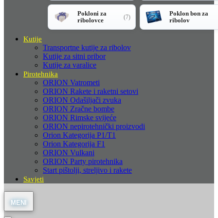
Pokloni za
Poklon bon za
(7)
ribolovce
ribolov
Kutije
Transportne kutije za ribolov
Kutije za sitni pribor
Kutije za varalice
Pirotehnika
ORION Vatrometi
ORION Rakete i raketni setovi
ORION Odašiljači zvuka
ORION Zračne bombe
ORION Rimske svijeće
ORION nepirotehnički proizvodi
Orion Kategorija P1/T1
Orion Kategorija F1
ORION Vulkani
ORION Party pirotehnika
Start pištolji, streljivo i rakete
Savjeti