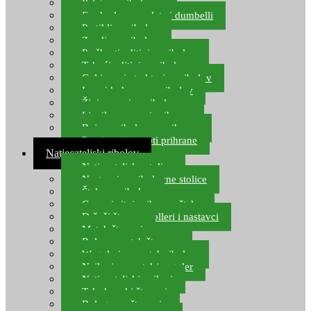
Pelete za ribolov
Feeder lovne pelete i dumbelli
Partikli za ribolov
Zemlja za ribolov
Praškasti aditivi za ribolov
Tekući aditivi za ribolov
Gel i sprej atraktori za ribolov
Lovni kukuruz za ribolov
Živi mamci za ribolov
Ljepilo za crve i prihranu
Boje za ribolovnu prihranu
Provjereni recepti prihrane
Natjecateljski ribolov
Natjecateljske stolice
Nastavci za ribolovne stolice
Šteke za ribolov
Gume i sitni pribor za šteku
Držači štapova rolleri i nastavci
Match štapovi
Role za match štapove
Waggleri za match ribolov
Najloni za match/waggler
Natjecateljski najloni
Teleskopski štapovi
Bolognese štapovi