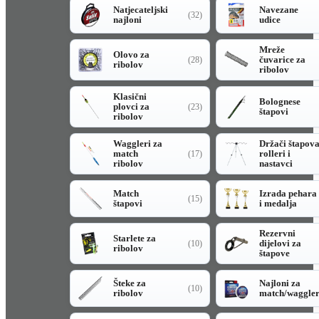
Natjecateljski
Navezane
(32)
najloni
udice
Mreže
Olovo za
čuvarice za
(28)
ribolov
ribolov
Klasični
Bolognese
plovci za
(23)
štapovi
ribolov
Waggleri za
Držači štapov
match
rolleri i
(17)
ribolov
nastavci
Match
Izrada pehara
(15)
štapovi
i medalja
Rezervni
Starlete za
dijelovi za
(10)
ribolov
štapove
Šteke za
Najloni za
(10)
ribolov
match/waggle