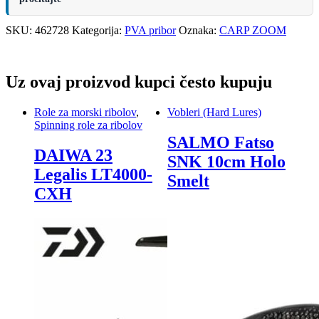
SKU:
462728
Kategorija:
PVA pribor
Oznaka:
CARP ZOOM
Uz ovaj proizvod kupci često kupuju
Role za morski ribolov
,
Vobleri (Hard Lures)
Spinning role za ribolov
SALMO Fatso
DAIWA 23
SNK 10cm Holo
Legalis LT4000-
Smelt
CXH