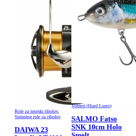
Vobleri (Hard Lures)
Role za morski ribolov
,
Spinning role za ribolov
SALMO Fatso
SNK 10cm Holo
DAIWA 23
Smelt