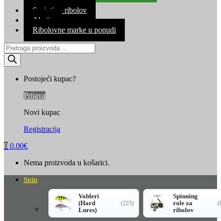
Kontakt
Savjeti za ribolov
Akcija
Ribolovne marke u ponudi
Products
search
Postojeći kupac?
Prijava
Novi kupac
Registracija
0
0.00
€
Nema proizvoda u košarici.
Spin
Vobleri
Spinning
(Hard
role za
(223)
(
Lures)
ribolov