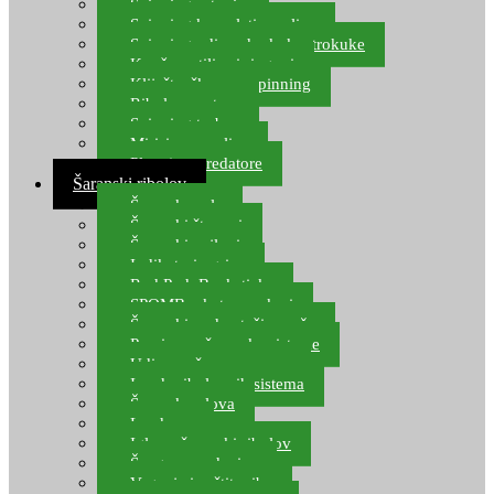
Spinning setovi
Spinning kompleti varalica
Spinning udice, dvokuke, trokuke
Kopče, vrtilice i ringovi
Kliješta, škare za spinning
Ribolov pastrve
Spinning torbe
Mirisi za varalice
Plovci za predatore
Šaranski ribolov
Šaranske role
Šaranski štapovi
Šaranski najloni
Indikatori ugriza
Rod Pod, Banksticks
SPOMB rakete, markeri
Šaranski podmetači, mreže
Pernice za šaranske sisteme
Udice za šarana, amura
Izrada ribolovnih sistema
Šaranska olova
Leadcore
Igle za šaranski ribolov
Špage, upredenice
Vaganje i zaštita ribe