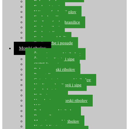
Role za feeder
Feeder sistemi
Udice za feeder ribolov
Feeder hranilice
Kopče za feeder hranilice
Feeder najloni
Feeder stolice
Feeder arm držači
Feeder torbe i posude
Morski ribolov
Štapovi za morski ribolov
Štapovi za lignje i sipe
SURF štapovi
Role za morski ribolov
Parangali
Gotovi setovi za morski ribolov
Varalice za lov lignji i sipe
Lov hobotnice
Najloni za more
Upredenice za morski ribolov
Udice za more
Perle za morski ribolov
Brum prihrana za more
Mamci za morski ribolov
Vertical Jigging