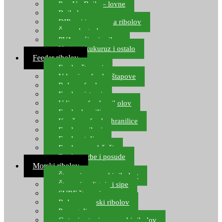
Pop Up Boile – lovne
Boile lovne
DIP-ovi i arome za ribolov
Šaranske torbe
PVA vrećice i pribor
Umjetni kukuruz i ostalo
Feeder ribolov
Feeder štapovi
Vrhovi za feeder štapove
Role za feeder
Feeder sistemi
Udice za feeder ribolov
Feeder hranilice
Kopče za feeder hranilice
Feeder najloni
Feeder stolice
Feeder arm držači
Feeder torbe i posude
Morski ribolov
Štapovi za morski ribolov
Štapovi za lignje i sipe
SURF štapovi
Role za morski ribolov
Parangali
Gotovi setovi za morski ribolov