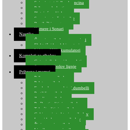
Spinning strijelke, brancina
Pribor za bolentino
Plutajuća odijela
Sonari za traženje ribe
Ronilački program
Kamere i Sonari
Nautika
Čamci za ribolov, gumenjaci
Električni brodski motori
Lithium ION akumulatori
Kompleti za ribolov
Gotovi ribolovni kompleti
Setovi za ribolov lignje
Prihrana i mamci
Prihrana za ribolov
Pelete za ribolov
Feeder lovne pelete i dumbelli
Partikli za ribolov
Zemlja za ribolov
Praškasti aditivi za ribolov
Tekući aditivi za ribolov
Gel i sprej atraktori za ribolov
Lovni kukuruz za ribolov
Živi mamci za ribolov
Ljepilo za crve i prihranu