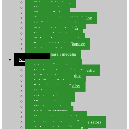
Natjecateljski plovci
Udice za ribolov
Olovo za ribolov
Oprema za natjecateljski ribolov
Mreže čuvarice za ribolov
Natjecateljski podmetači
Sito, posude i kante
Torbe za štapove – match
Rezervni dijelovi za štapove
Starlete za ribolov
Izrada pehara i medalja
Kamp oprema
Ribolovni šatori i bivvy
Grijalice, kuhala za šator ili barku
Stolice i stolovi za ribolov
Ležaljke za ribolov
Ruksaci i torbe za ribolov
Vreće za spavanje
Ribolovni kišobrani
Obuća za ribolov
Odjeća za ribolov
Majice (T-SHIRTS)
Kape i rukavice za ribolov
Svijetiljke (naglavne, ručne, za šator)
Torbe za ribolovne štapove