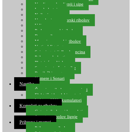
Varalice za lov lignji i sipe
Lov hobotnice
Najloni za more
Upredenice za morski ribolov
Udice za more
Perle za morski ribolov
Brum prihrana za more
Mamci za morski ribolov
Vertical Jigging
Spinning strijelke, brancina
Pribor za bolentino
Plutajuća odijela
Sonari za traženje ribe
Ronilački program
Kamere i Sonari
Nautika
Čamci za ribolov, gumenjaci
Električni brodski motori
Lithium ION akumulatori
Kompleti za ribolov
Gotovi ribolovni kompleti
Setovi za ribolov lignje
Prihrana i mamci
Prihrana za ribolov