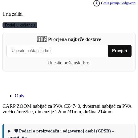
i
Česta pitanja i odgovori
1 na zalihi
CARP
Dodaj u košaricu
ZOOM
nabijač
🇭🇷 Procjena najbrže dostave
za
PVA
Provjeri
CZ4740
quantity
Unesite poštanski broj
Opis
CARP ZOOM nabijač za PVA CZ4740, dvostrani nabijač za PVA
vrećice/mrežice, dimenzije 22mm/31mm, dužina 214mm
🛡️ Podaci o proizvođaču i odgovornoj osobi (GPSR) –
pročitajte