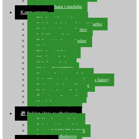
Starlete za ribolov
Izrada pehara i medalja
Kamp oprema
Ribolovni šatori i bivvy
Grijalice, kuhala za šator ili barku
Stolice i stolovi za ribolov
Ležaljke za ribolov
Ruksaci i torbe za ribolov
Vreće za spavanje
Ribolovni kišobrani
Obuća za ribolov
Odjeća za ribolov
Majice (T-SHIRTS)
Kape i rukavice za ribolov
Svijetiljke (naglavne, ručne, za šator)
Torbe za ribolovne štapove
Noževi i alat za ribolov
Čamci za prihranu ribe
Ostala kamp oprema
Dalekozori i optika
🎁 Poklon ideje za ribolovce
Poklon bon za ribolov
Polarizacijske naočale
Jastuci GABY PILLOWS
Pokloni za ribolovce