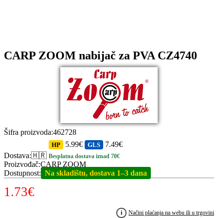
CARP ZOOM nabijač za PVA CZ4740
Šifra proizvoda
:
462728
5.99€
7.49€
HP
GLS
Dostava
:
🇭🇷
Besplatna dostava iznad 70€
Proizvođač
:
CARP ZOOM
Dostupnost
:
Na skladištu, dostava 1–3 dana
1.73
€
i
Načini plaćanja na webu ili u trgovini