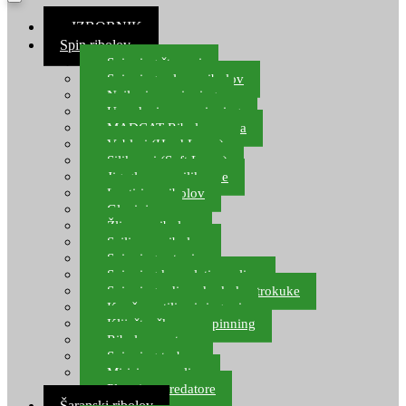
≡ IZBORNIK
Spin ribolov
Spinning štapovi
Spinning role za ribolov
Najloni za spinning
Upredenice za spinning
MADCAT Ribolov soma
Vobleri (Hard Lures)
Silikonci (Soft Lures)
Jig glave za silikonce
Leptiri za ribolov
Glavinjare
Žlice za ribolov
Sajlice za ribolov
Spinning setovi
Spinning kompleti varalica
Spinning udice, dvokuke, trokuke
Kopče, vrtilice i ringovi
Kliješta, škare za spinning
Ribolov pastrve
Spinning torbe
Mirisi za varalice
Plovci za predatore
Šaranski ribolov