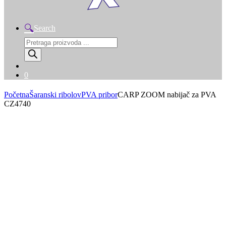
Search
Products
search
0
Početna
Šaranski ribolov
PVA pribor
CARP ZOOM nabijač za PVA
CZ4740