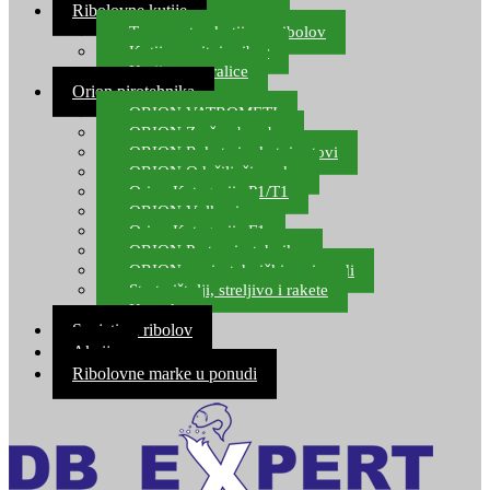
Ribolovne kutije
Transportne kutije za ribolov
Kutije za sitni pribor
Kutije za varalice
Orion pirotehnika
ORION VATROMETI
ORION Zračne bombe
ORION Rakete i raketni setovi
ORION Odašiljači zvuka
Orion Kategorija P1/T1
ORION Vulkani
Orion Kategorija F1
ORION Party pirotehnika
ORION nepirotehnički proizvodi
Start pištolji, streljivo i rakete
Kontakt
Savjeti za ribolov
Akcija
Ribolovne marke u ponudi