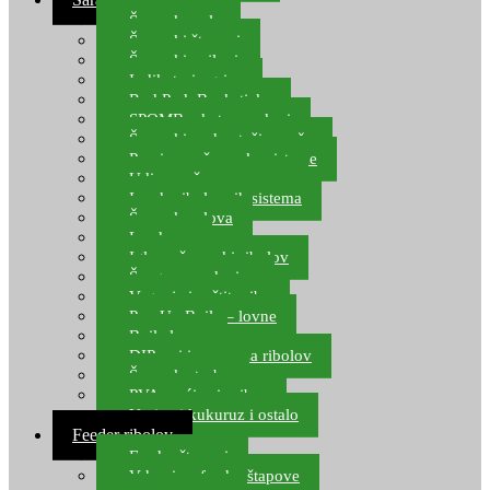
Šaranske role
Šaranski štapovi
Šaranski najloni
Indikatori ugriza
Rod Pod, Banksticks
SPOMB rakete, markeri
Šaranski podmetači, mreže
Pernice za šaranske sisteme
Udice za šarana, amura
Izrada ribolovnih sistema
Šaranska olova
Leadcore
Igle za šaranski ribolov
Špage, upredenice
Vaganje i zaštita ribe
Pop Up Boile – lovne
Boile lovne
DIP-ovi i arome za ribolov
Šaranske torbe
PVA vrećice i pribor
Umjetni kukuruz i ostalo
Feeder ribolov
Feeder štapovi
Vrhovi za feeder štapove