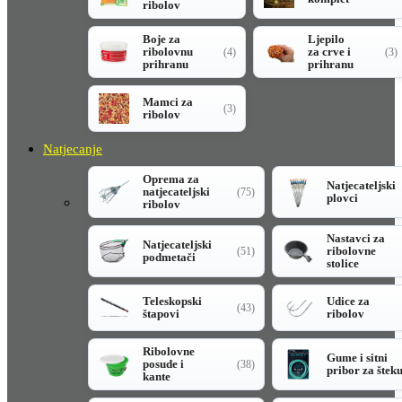
ribolov
Boje za
Ljepilo
ribolovnu
za crve i
(4)
(3)
prihranu
prihranu
Mamci za
(3)
ribolov
Natjecanje
Oprema za
Natjecateljski
natjecateljski
(75)
plovci
ribolov
Nastavci za
Natjecateljski
ribolovne
(51)
podmetači
stolice
Teleskopski
Udice za
(43)
štapovi
ribolov
Ribolovne
Gume i sitni
posude i
(38)
pribor za štek
kante