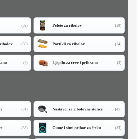
v
Pelete za ribolov
(59)
(39)
 ribolov
Partikli za ribolov
(30)
(24)
ranu
Ljepilo za crve i prihranu
(4)
(3)
či
Nastavci za ribolovne stolice
(51)
(45)
te
Gume i sitni pribor za šteku
(38)
(35)