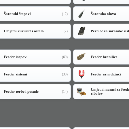
Šaranski štapovi
Šaranska olova
(12)
Umjetni kukuruz i ostalo
Pernice za šaranske sis
(7)
Feeder štapovi
Feeder hranilice
(69)
Feeder sistemi
Feeder arm držači
(30)
Umjetni mamci za feed
Feeder torbe i posude
(14)
ribolov