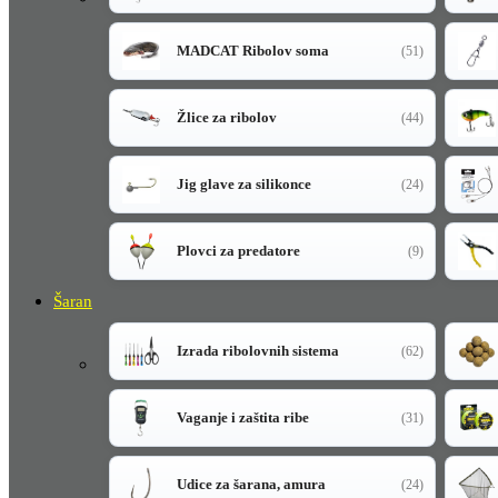
MADCAT Ribolov soma
(51)
Žlice za ribolov
(44)
Jig glave za silikonce
(24)
Plovci za predatore
(9)
Šaran
Izrada ribolovnih sistema
(62)
Vaganje i zaštita ribe
(31)
Udice za šarana, amura
(24)