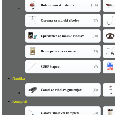
Role za morski ribolov
(106)
Oprema za morski ribolov
(37)
Upredenice za morski ribolov
(30)
Brum prihrana za more
(13)
SURF štapovi
(7)
Nautika
Čamci za ribolov, gumenjaci
(13)
Kompleti
Gotovi ribolovni kompleti
(24)