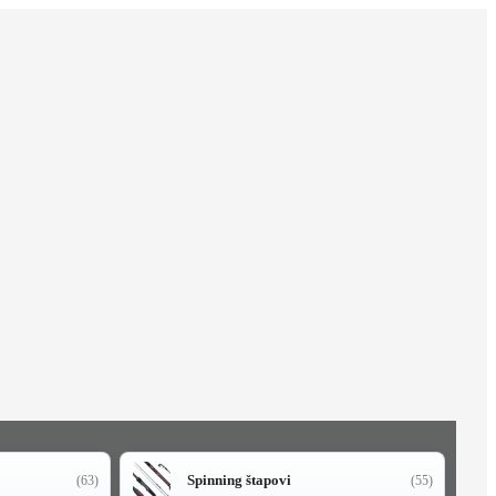
Spinning štapovi
(63)
(55)