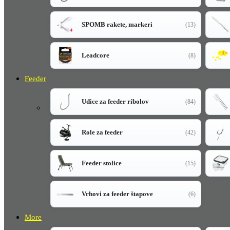
SPOMB rakete, markeri
(13)
Leadcore
(8)
Feeder
Udice za feeder ribolov
(84)
Role za feeder
(42)
Feeder stolice
(15)
Vrhovi za feeder štapove
(6)
More