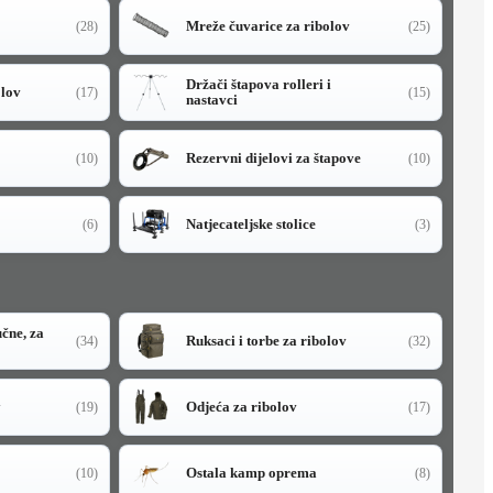
Mreže čuvarice za ribolov
(28)
(25)
Držači štapova rolleri i
olov
(17)
(15)
nastavci
Rezervni dijelovi za štapove
(10)
(10)
Natjecateljske stolice
(6)
(3)
učne, za
Ruksaci i torbe za ribolov
(34)
(32)
y
Odjeća za ribolov
(19)
(17)
Ostala kamp oprema
(10)
(8)