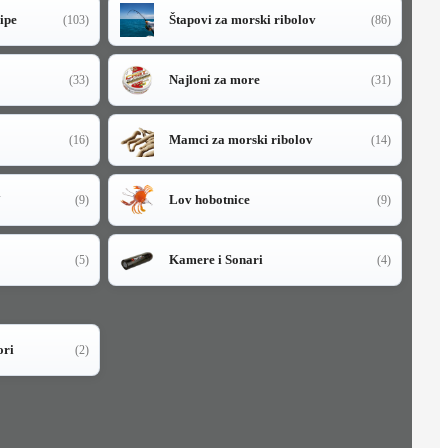
sipe
Štapovi za morski ribolov
(103)
(86)
Najloni za more
(33)
(31)
Mamci za morski ribolov
(16)
(14)
i
Lov hobotnice
(9)
(9)
Kamere i Sonari
(5)
(4)
ori
(2)