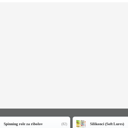
Spinning role za ribolov
Silikonci (Soft Lures)
(82)