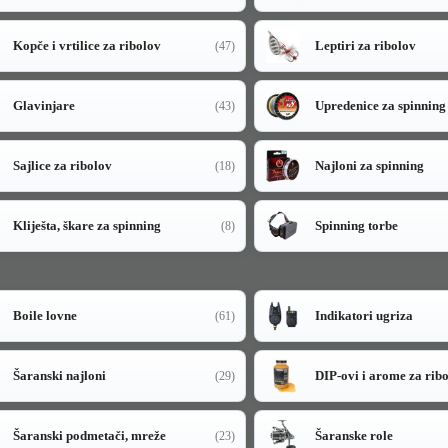
Kopče i vrtilice za ribolov
Leptiri za ribolov
(47)
Glavinjare
Upredenice za spinning
(43)
Sajlice za ribolov
Najloni za spinning
(18)
Kliješta, škare za spinning
Spinning torbe
(8)
Boile lovne
Indikatori ugriza
(61)
Šaranski najloni
DIP-ovi i arome za rib
(29)
Šaranski podmetači, mreže
Šaranske role
(23)