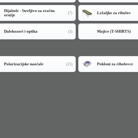
Dijabole - Streljivo za zračno
Ležaljke za ribolov
(7)
oružje
Dalekozori i optika
Majice (T-SHIRTS)
(3)
Polarizacijske naočale
Pokloni za ribolovce
(21)