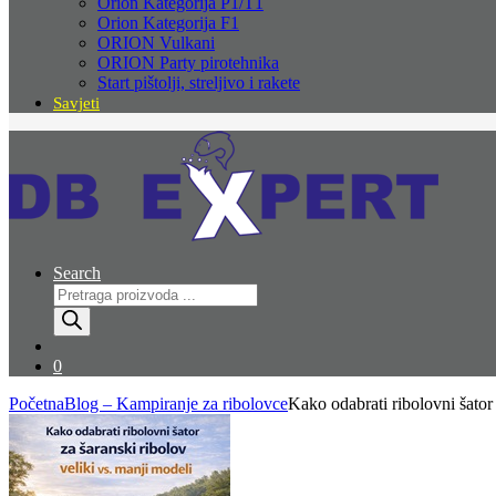
Orion Kategorija P1/T1
Orion Kategorija F1
ORION Vulkani
ORION Party pirotehnika
Start pištolji, streljivo i rakete
Savjeti
Search
Products
search
0
Početna
Blog – Kampiranje za ribolovce
Kako odabrati ribolovni šator