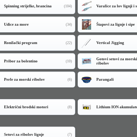
Spinning strijelke, brancina
Varalice za lov lignji i 
(104)
Udice za more
Štapovi za lignje i sipe
(34)
Ronilački program
Vertical Jigging
(22)
Gotovi setovi za morsk
Pribor za bolentino
(10)
ribolov
Perle za morski ribolov
Parangali
(6)
Električni brodski motori
Lithium ION akumulat
(8)
Setovi za ribolov lignje
(7)