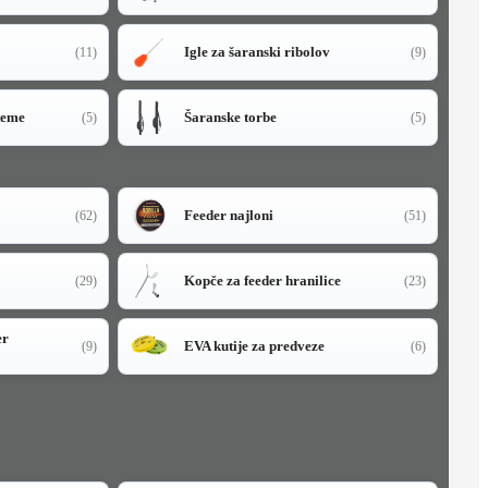
Igle za šaranski ribolov
(11)
(9)
teme
Šaranske torbe
(5)
(5)
Feeder najloni
(62)
(51)
Kopče za feeder hranilice
(29)
(23)
er
EVA kutije za predveze
(9)
(6)