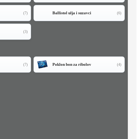
Ballistol ulja i suzavci
(7)
(6)
(3)
Poklon bon za ribolov
(7)
(4)