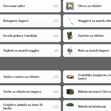
Navezane udice
Olovo za ribolov
(32)
Bolognese štapovi
Waggleri za match rib
(17)
Izrada pehara i medalja
Starlete za ribolov
(13)
Najloni za match/waggler
Role za match štapove
(6)
Svijetiljke (naglavne, r
Stolice i stolovi za ribolov
(35)
šator)
Torbe za ribolovne štapove
Ribolovni šatori i bivv
(26)
Grijalice, kuhala za šator ili
Ribolovni kišobrani
(11)
barku