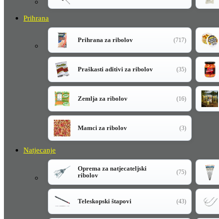
Prihrana
Prihrana za ribolov
(717)
Praškasti aditivi za ribolov
(35)
Zemlja za ribolov
(16)
Mamci za ribolov
(3)
Natjecanje
Oprema za natjecateljski
(75)
ribolov
Teleskopski štapovi
(43)