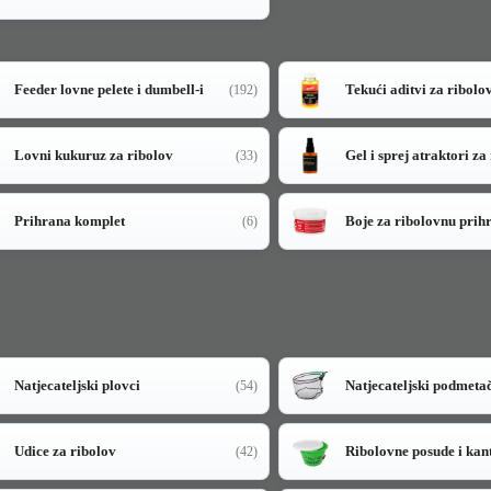
Feeder lovne pelete i dumbell-i
Tekući aditvi za ribolo
(192)
Lovni kukuruz za ribolov
Gel i sprej atraktori za
(33)
Prihrana komplet
Boje za ribolovnu prih
(6)
Natjecateljski plovci
Natjecateljski podmeta
(54)
Udice za ribolov
Ribolovne posude i kan
(42)