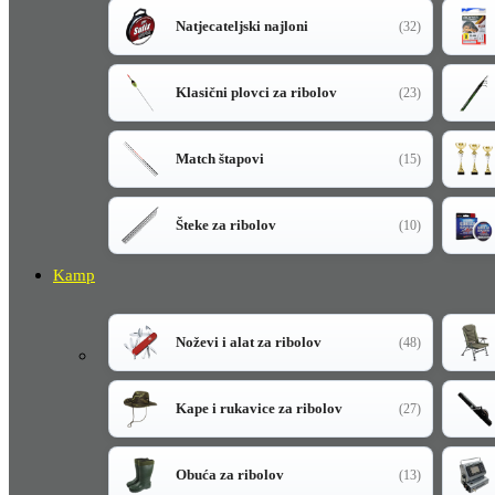
Natjecateljski najloni
(32)
Klasični plovci za ribolov
(23)
Match štapovi
(15)
Šteke za ribolov
(10)
Kamp
Noževi i alat za ribolov
(48)
Kape i rukavice za ribolov
(27)
Obuća za ribolov
(13)