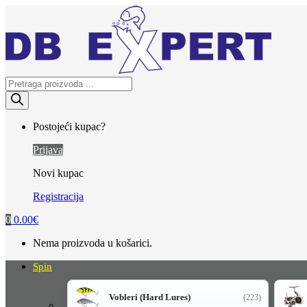
Skip
Skip
to
to
navigation
content
Products
search
Postojeći kupac?
Prijava
Novi kupac
Registracija
0
0.00
€
Nema proizvoda u košarici.
Spin
Vobleri (Hard Lures)
(223)