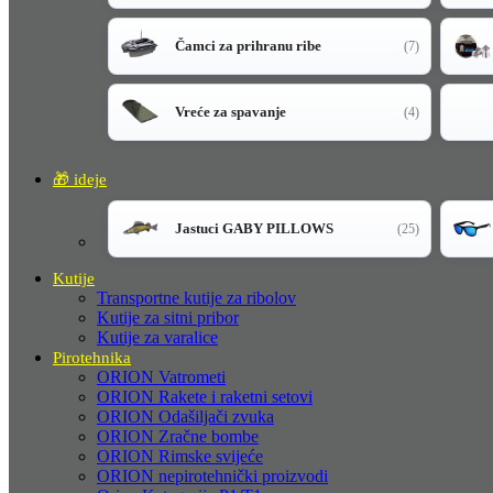
Čamci za prihranu ribe
(7)
Vreće za spavanje
(4)
🎁 ideje
Jastuci GABY PILLOWS
(25)
Kutije
Transportne kutije za ribolov
Kutije za sitni pribor
Kutije za varalice
Pirotehnika
ORION Vatrometi
ORION Rakete i raketni setovi
ORION Odašiljači zvuka
ORION Zračne bombe
ORION Rimske svijeće
ORION nepirotehnički proizvodi