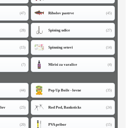
Ribolov pastrve
(47)
(45)
Spining udice
(28)
(27)
Spinning setovi
(15)
(14)
Mirisi za varalice
(7)
(4)
Pop Up Boile - lovne
(44)
(35)
olov
Rod Pod, Banksticks
(25)
(24)
PVA pribor
(20)
(15)