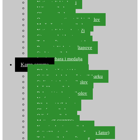
Natjecateljski plovci
Udice za ribolov
Olovo za ribolov
Oprema za natjecateljski ribolov
Mreže čuvarice za ribolov
Natjecateljski podmetači
Sito, posude i kante
Torbe za štapove – match
Rezervni dijelovi za štapove
Starlete za ribolov
Izrada pehara i medalja
Kamp oprema
Ribolovni šatori i bivvy
Grijalice, kuhala za šator ili barku
Stolice i stolovi za ribolov
Ležaljke za ribolov
Ruksaci i torbe za ribolov
Vreće za spavanje
Ribolovni kišobrani
Obuća za ribolov
Odjeća za ribolov
Majice (T-SHIRTS)
Kape i rukavice za ribolov
Svijetiljke (naglavne, ručne, za šator)
Torbe za ribolovne štapove