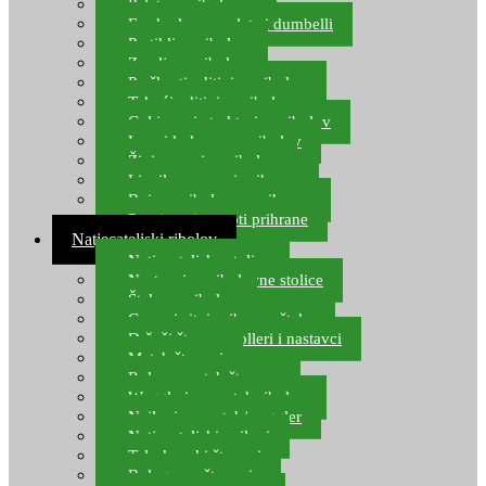
Pelete za ribolov
Feeder lovne pelete i dumbelli
Partikli za ribolov
Zemlja za ribolov
Praškasti aditivi za ribolov
Tekući aditivi za ribolov
Gel i sprej atraktori za ribolov
Lovni kukuruz za ribolov
Živi mamci za ribolov
Ljepilo za crve i prihranu
Boje za ribolovnu prihranu
Provjereni recepti prihrane
Natjecateljski ribolov
Natjecateljske stolice
Nastavci za ribolovne stolice
Šteke za ribolov
Gume i sitni pribor za šteku
Držači štapova rolleri i nastavci
Match štapovi
Role za match štapove
Waggleri za match ribolov
Najloni za match/waggler
Natjecateljski najloni
Teleskopski štapovi
Bolognese štapovi