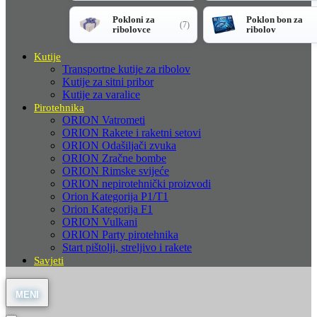
Pokloni za
Poklon bon za
(7)
ribolovce
ribolov
Kutije
Transportne kutije za ribolov
Kutije za sitni pribor
Kutije za varalice
Pirotehnika
ORION Vatrometi
ORION Rakete i raketni setovi
ORION Odašiljači zvuka
ORION Zračne bombe
ORION Rimske svijeće
ORION nepirotehnički proizvodi
Orion Kategorija P1/T1
Orion Kategorija F1
ORION Vulkani
ORION Party pirotehnika
Start pištolji, streljivo i rakete
Savjeti