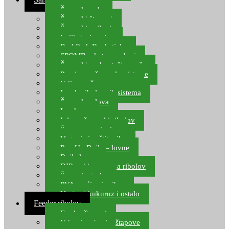
Šaranske role
Šaranski štapovi
Šaranski najloni
Indikatori ugriza
Rod Pod, Banksticks
SPOMB rakete, markeri
Šaranski podmetači, mreže
Pernice za šaranske sisteme
Udice za šarana, amura
Izrada ribolovnih sistema
Šaranska olova
Leadcore
Igle za šaranski ribolov
Špage, upredenice
Vaganje i zaštita ribe
Pop Up Boile – lovne
Boile lovne
DIP-ovi i arome za ribolov
Šaranske torbe
PVA vrećice i pribor
Umjetni kukuruz i ostalo
Feeder ribolov
Feeder štapovi
Vrhovi za feeder štapove