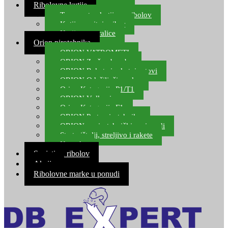
Ribolovne kutije
Transportne kutije za ribolov
Kutije za sitni pribor
Kutije za varalice
Orion pirotehnika
ORION VATROMETI
ORION Zračne bombe
ORION Rakete i raketni setovi
ORION Odašiljači zvuka
Orion Kategorija P1/T1
ORION Vulkani
Orion Kategorija F1
ORION Party pirotehnika
ORION nepirotehnički proizvodi
Start pištolji, streljivo i rakete
Kontakt
Savjeti za ribolov
Akcija
Ribolovne marke u ponudi