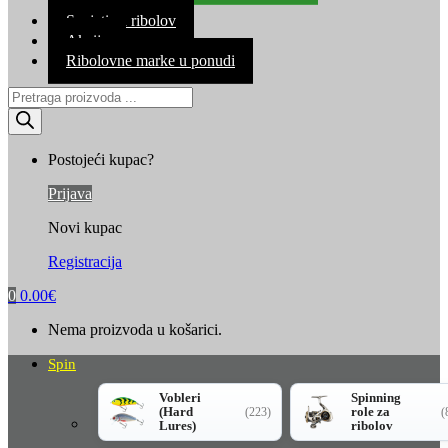
Kontakt
Savjeti za ribolov
Akcija
Ribolovne marke u ponudi
Products
search
Postojeći kupac?
Prijava
Novi kupac
Registracija
0
0.00
€
Nema proizvoda u košarici.
Spin
Vobleri
Spinning
(Hard
role za
(223)
(
Lures)
ribolov