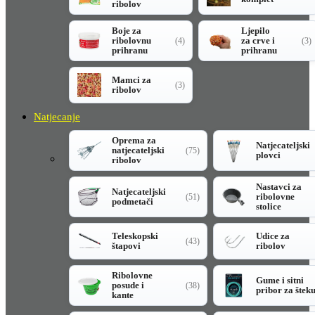
ribolov
Boje za
Ljepilo
ribolovnu
za crve i
(4)
(3)
prihranu
prihranu
Mamci za
(3)
ribolov
Natjecanje
Oprema za
Natjecateljski
natjecateljski
(75)
plovci
ribolov
Nastavci za
Natjecateljski
ribolovne
(51)
podmetači
stolice
Teleskopski
Udice za
(43)
štapovi
ribolov
Ribolovne
Gume i sitni
posude i
(38)
pribor za štek
kante