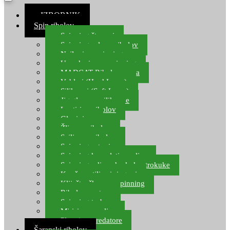
≡ IZBORNIK
Spin ribolov
Spinning štapovi
Spinning role za ribolov
Najloni za spinning
Upredenice za spinning
MADCAT Ribolov soma
Vobleri (Hard Lures)
Silikonci (Soft Lures)
Jig glave za silikonce
Leptiri za ribolov
Glavinjare
Žlice za ribolov
Sajlice za ribolov
Spinning setovi
Spinning kompleti varalica
Spinning udice, dvokuke, trokuke
Kopče, vrtilice i ringovi
Kliješta, škare za spinning
Ribolov pastrve
Spinning torbe
Mirisi za varalice
Plovci za predatore
Šaranski ribolov