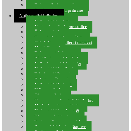
Boje za ribolovnu prihranu
Provjereni recepti prihrane
Natjecateljski ribolov
Natjecateljske stolice
Nastavci za ribolovne stolice
Šteke za ribolov
Gume i sitni pribor za šteku
Držači štapova rolleri i nastavci
Match štapovi
Role za match štapove
Waggleri za match ribolov
Najloni za match/waggler
Natjecateljski najloni
Teleskopski štapovi
Bolognese štapovi
Natjecateljski plovci
Udice za ribolov
Olovo za ribolov
Oprema za natjecateljski ribolov
Mreže čuvarice za ribolov
Natjecateljski podmetači
Sito, posude i kante
Torbe za štapove – match
Rezervni dijelovi za štapove