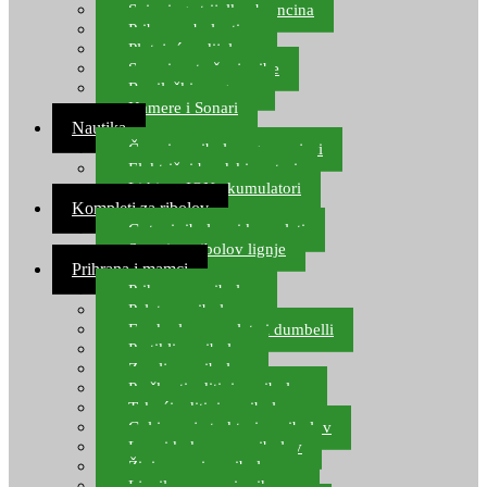
Spinning strijelke, brancina
Pribor za bolentino
Plutajuća odijela
Sonari za traženje ribe
Ronilački program
Kamere i Sonari
Nautika
Čamci za ribolov, gumenjaci
Električni brodski motori
Lithium ION akumulatori
Kompleti za ribolov
Gotovi ribolovni kompleti
Setovi za ribolov lignje
Prihrana i mamci
Prihrana za ribolov
Pelete za ribolov
Feeder lovne pelete i dumbelli
Partikli za ribolov
Zemlja za ribolov
Praškasti aditivi za ribolov
Tekući aditivi za ribolov
Gel i sprej atraktori za ribolov
Lovni kukuruz za ribolov
Živi mamci za ribolov
Ljepilo za crve i prihranu