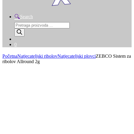
Search
Products
search
0
Početna
Natjecateljski ribolov
Natjecateljski plovci
ZEBCO Sistem za
ribolov Allround 2g