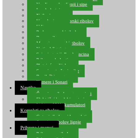
Varalice za lov lignji i sipe
Lov hobotnice
Najloni za more
Upredenice za morski ribolov
Udice za more
Perle za morski ribolov
Brum prihrana za more
Mamci za morski ribolov
Vertical Jigging
Spinning strijelke, brancina
Pribor za bolentino
Plutajuća odijela
Sonari za traženje ribe
Ronilački program
Kamere i Sonari
Nautika
Čamci za ribolov, gumenjaci
Električni brodski motori
Lithium ION akumulatori
Kompleti za ribolov
Gotovi ribolovni kompleti
Setovi za ribolov lignje
Prihrana i mamci
Prihrana za ribolov