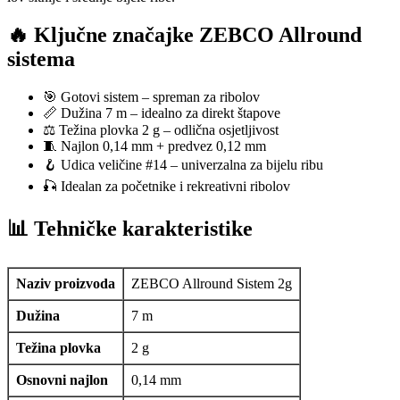
🔥 Ključne značajke ZEBCO Allround
sistema
🎯 Gotovi sistem – spreman za ribolov
📏 Dužina 7 m – idealno za direkt štapove
⚖️ Težina plovka 2 g – odlična osjetljivost
🧵 Najlon 0,14 mm + predvez 0,12 mm
🪝 Udica veličine #14 – univerzalna za bijelu ribu
🎣 Idealan za početnike i rekreativni ribolov
📊 Tehničke karakteristike
Naziv proizvoda
ZEBCO Allround Sistem 2g
Dužina
7 m
Težina plovka
2 g
Osnovni najlon
0,14 mm