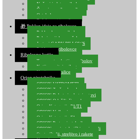
Noževi i alat za ribolov
Čamci za prihranu ribe
Ostala kamp oprema
Dalekozori i optika
🎁 Poklon ideje za ribolovce
Poklon bon za ribolov
Polarizacijske naočale
Jastuci GABY PILLOWS
Pokloni za ribolovce
Ribolovne kutije
Transportne kutije za ribolov
Kutije za sitni pribor
Kutije za varalice
Orion pirotehnika
ORION VATROMETI
ORION Zračne bombe
ORION Rakete i raketni setovi
ORION Odašiljači zvuka
Orion Kategorija P1/T1
ORION Vulkani
Orion Kategorija F1
ORION Party pirotehnika
ORION nepirotehnički proizvodi
Start pištolji, streljivo i rakete