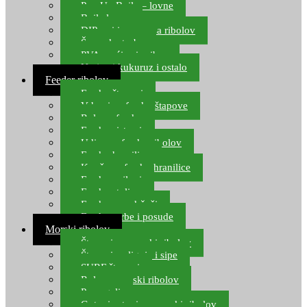
Pop Up Boile – lovne
Boile lovne
DIP-ovi i arome za ribolov
Šaranske torbe
PVA vrećice i pribor
Umjetni kukuruz i ostalo
Feeder ribolov
Feeder štapovi
Vrhovi za feeder štapove
Role za feeder
Feeder sistemi
Udice za feeder ribolov
Feeder hranilice
Kopče za feeder hranilice
Feeder najloni
Feeder stolice
Feeder arm držači
Feeder torbe i posude
Morski ribolov
Štapovi za morski ribolov
Štapovi za lignje i sipe
SURF štapovi
Role za morski ribolov
Parangali
Gotovi setovi za morski ribolov