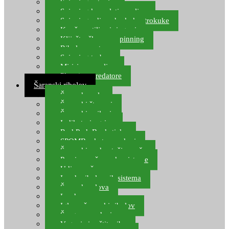
Spinning setovi
Spinning kompleti varalica
Spinning udice, dvokuke, trokuke
Kopče, vrtilice i ringovi
Kliješta, škare za spinning
Ribolov pastrve
Spinning torbe
Mirisi za varalice
Plovci za predatore
Šaranski ribolov
Šaranske role
Šaranski štapovi
Šaranski najloni
Indikatori ugriza
Rod Pod, Banksticks
SPOMB rakete, markeri
Šaranski podmetači, mreže
Pernice za šaranske sisteme
Udice za šarana, amura
Izrada ribolovnih sistema
Šaranska olova
Leadcore
Igle za šaranski ribolov
Špage, upredenice
Vaganje i zaštita ribe