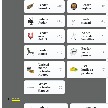
Feeder
Feeder
(63)
(51)
hranilice
najloni
Role za
Feeder
(42)
(30)
feeder
sistemi
Feeder
Kopče
arm
za feeder
(29)
(23)
držači
hranilice
Feeder
Feeder
torbe i
(15)
(14)
stolice
posude
Umjetni
EVA
mamci
kutije za
(9)
(6)
za feeder
predveze
ribolov
Vrhovi
za feeder
(6)
štapove
More
Role za
Spinning