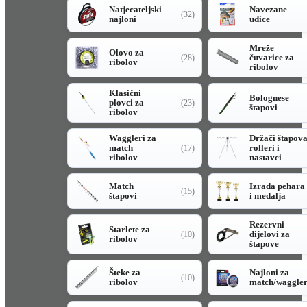
Natjecateljski
Navezane
(32)
najloni
udice
Mreže
Olovo za
čuvarice za
(28)
ribolov
ribolov
Klasični
Bolognese
plovci za
(23)
štapovi
ribolov
Waggleri za
Držači štapov
match
rolleri i
(17)
ribolov
nastavci
Match
Izrada pehara
(15)
štapovi
i medalja
Rezervni
Starlete za
dijelovi za
(10)
ribolov
štapove
Šteke za
Najloni za
(10)
ribolov
match/waggle