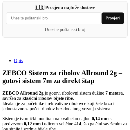
Allround
🇭🇷 Procjena najbrže dostave
2g
quantity
Provjeri
Unesite poštanski broj
Opis
ZEBCO Sistem za ribolov Allround 2g –
gotovi sistem 7m za direkt štap
ZEBCO Allround 2g
je gotovi ribolovni sistem dužine
7 metara
,
savršen za
klasični ribolov bijele ribe
.
Idealan je za početnike i rekreativne ribolovce koji žele brzo i
jednostavno započeti ribolov bez dodatnog vezanja sistema.
Sistem je tvornički montiran na kvalitetan najlon
0,14 mm
s
predvezom
0,12 mm
i udicom veličine
#14
, što ga čini savršenim za
lov sitnije i srednje bijele ribe.