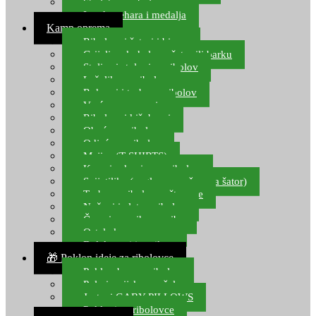
Starlete za ribolov
Izrada pehara i medalja
Kamp oprema
Ribolovni šatori i bivvy
Grijalice, kuhala za šator ili barku
Stolice i stolovi za ribolov
Ležaljke za ribolov
Ruksaci i torbe za ribolov
Vreće za spavanje
Ribolovni kišobrani
Obuća za ribolov
Odjeća za ribolov
Majice (T-SHIRTS)
Kape i rukavice za ribolov
Svijetiljke (naglavne, ručne, za šator)
Torbe za ribolovne štapove
Noževi i alat za ribolov
Čamci za prihranu ribe
Ostala kamp oprema
Dalekozori i optika
🎁 Poklon ideje za ribolovce
Poklon bon za ribolov
Polarizacijske naočale
Jastuci GABY PILLOWS
Pokloni za ribolovce