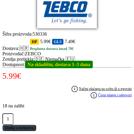
Šifra proizvoda
:
530336
5.99€
7.49€
HP
GLS
Dostava
:
🇭🇷
Besplatna dostava iznad 70€
Proizvođač
:
ZEBCO
Zemlja porijekla
:
🇩🇪 Njemačka 🇪🇺
Dostupnost
:
Na skladištu, dostava 1–3 dana
5.99
€
i
Načini plaćanja na webu ili u trgovini
i
Česta pitanja i odgovori
18 na zalihi
ZEBCO
Sistem
za
Dodaj u košaricu
ribolov