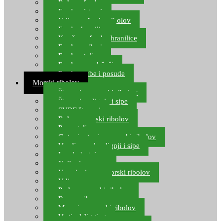
Role za feeder
Feeder sistemi
Udice za feeder ribolov
Feeder hranilice
Kopče za feeder hranilice
Feeder najloni
Feeder stolice
Feeder arm držači
Feeder torbe i posude
Morski ribolov
Štapovi za morski ribolov
Štapovi za lignje i sipe
SURF štapovi
Role za morski ribolov
Parangali
Gotovi setovi za morski ribolov
Varalice za lov lignji i sipe
Lov hobotnice
Najloni za more
Upredenice za morski ribolov
Udice za more
Perle za morski ribolov
Brum prihrana za more
Mamci za morski ribolov
Vertical Jigging