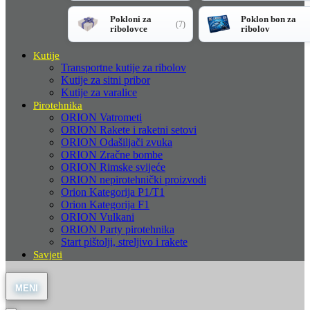
Pokloni za
Poklon bon za
(7)
ribolovce
ribolov
Kutije
Transportne kutije za ribolov
Kutije za sitni pribor
Kutije za varalice
Pirotehnika
ORION Vatrometi
ORION Rakete i raketni setovi
ORION Odašiljači zvuka
ORION Zračne bombe
ORION Rimske svijeće
ORION nepirotehnički proizvodi
Orion Kategorija P1/T1
Orion Kategorija F1
ORION Vulkani
ORION Party pirotehnika
Start pištolji, streljivo i rakete
Savjeti