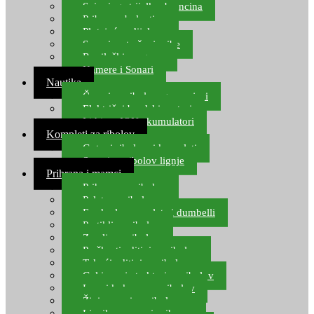
Spinning strijelke, brancina
Pribor za bolentino
Plutajuća odijela
Sonari za traženje ribe
Ronilački program
Kamere i Sonari
Nautika
Čamci za ribolov, gumenjaci
Električni brodski motori
Lithium ION akumulatori
Kompleti za ribolov
Gotovi ribolovni kompleti
Setovi za ribolov lignje
Prihrana i mamci
Prihrana za ribolov
Pelete za ribolov
Feeder lovne pelete i dumbelli
Partikli za ribolov
Zemlja za ribolov
Praškasti aditivi za ribolov
Tekući aditivi za ribolov
Gel i sprej atraktori za ribolov
Lovni kukuruz za ribolov
Živi mamci za ribolov
Ljepilo za crve i prihranu