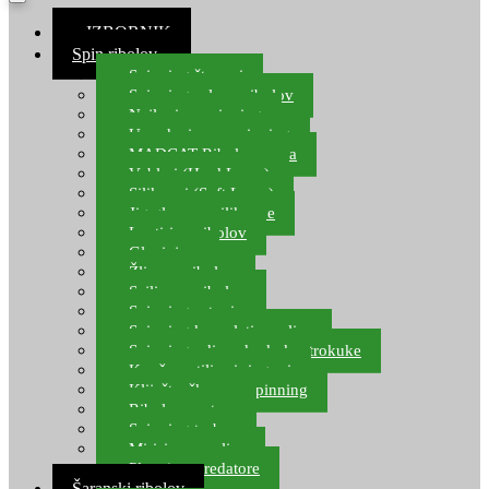
≡ IZBORNIK
Spin ribolov
Spinning štapovi
Spinning role za ribolov
Najloni za spinning
Upredenice za spinning
MADCAT Ribolov soma
Vobleri (Hard Lures)
Silikonci (Soft Lures)
Jig glave za silikonce
Leptiri za ribolov
Glavinjare
Žlice za ribolov
Sajlice za ribolov
Spinning setovi
Spinning kompleti varalica
Spinning udice, dvokuke, trokuke
Kopče, vrtilice i ringovi
Kliješta, škare za spinning
Ribolov pastrve
Spinning torbe
Mirisi za varalice
Plovci za predatore
Šaranski ribolov