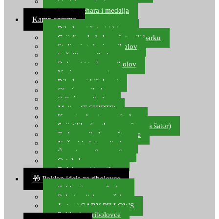
Starlete za ribolov
Izrada pehara i medalja
Kamp oprema
Ribolovni šatori i bivvy
Grijalice, kuhala za šator ili barku
Stolice i stolovi za ribolov
Ležaljke za ribolov
Ruksaci i torbe za ribolov
Vreće za spavanje
Ribolovni kišobrani
Obuća za ribolov
Odjeća za ribolov
Majice (T-SHIRTS)
Kape i rukavice za ribolov
Svijetiljke (naglavne, ručne, za šator)
Torbe za ribolovne štapove
Noževi i alat za ribolov
Čamci za prihranu ribe
Ostala kamp oprema
Dalekozori i optika
🎁 Poklon ideje za ribolovce
Poklon bon za ribolov
Polarizacijske naočale
Jastuci GABY PILLOWS
Pokloni za ribolovce