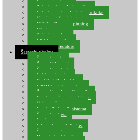
Spinning setovi
Spinning kompleti varalica
Spinning udice, dvokuke, trokuke
Kopče, vrtilice i ringovi
Kliješta, škare za spinning
Ribolov pastrve
Spinning torbe
Mirisi za varalice
Plovci za predatore
Šaranski ribolov
Šaranske role
Šaranski štapovi
Šaranski najloni
Indikatori ugriza
Rod Pod, Banksticks
SPOMB rakete, markeri
Šaranski podmetači, mreže
Pernice za šaranske sisteme
Udice za šarana, amura
Izrada ribolovnih sistema
Šaranska olova
Leadcore
Igle za šaranski ribolov
Špage, upredenice
Vaganje i zaštita ribe