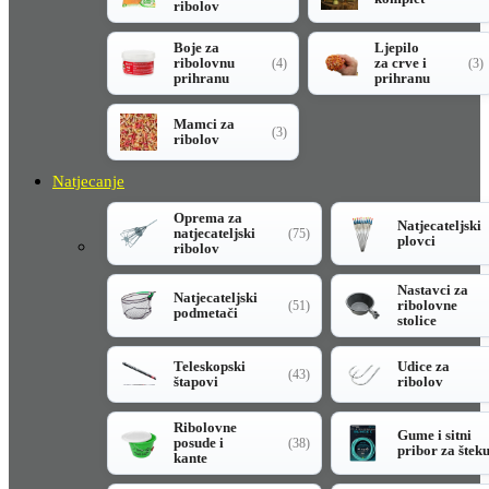
ribolov
Boje za
Ljepilo
ribolovnu
za crve i
(4)
(3)
prihranu
prihranu
Mamci za
(3)
ribolov
Natjecanje
Oprema za
Natjecateljski
natjecateljski
(75)
plovci
ribolov
Nastavci za
Natjecateljski
ribolovne
(51)
podmetači
stolice
Teleskopski
Udice za
(43)
štapovi
ribolov
Ribolovne
Gume i sitni
posude i
(38)
pribor za štek
kante