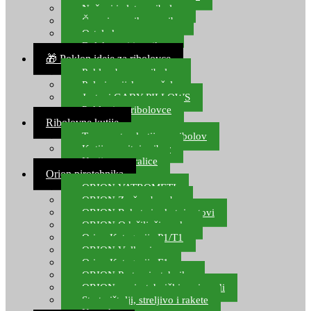
Noževi i alat za ribolov
Čamci za prihranu ribe
Ostala kamp oprema
Dalekozori i optika
🎁 Poklon ideje za ribolovce
Poklon bon za ribolov
Polarizacijske naočale
Jastuci GABY PILLOWS
Pokloni za ribolovce
Ribolovne kutije
Transportne kutije za ribolov
Kutije za sitni pribor
Kutije za varalice
Orion pirotehnika
ORION VATROMETI
ORION Zračne bombe
ORION Rakete i raketni setovi
ORION Odašiljači zvuka
Orion Kategorija P1/T1
ORION Vulkani
Orion Kategorija F1
ORION Party pirotehnika
ORION nepirotehnički proizvodi
Start pištolji, streljivo i rakete