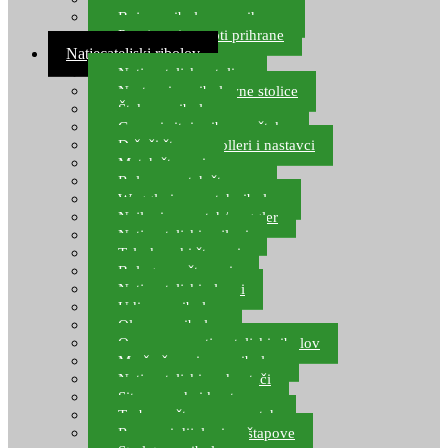
Boje za ribolovnu prihranu
Provjereni recepti prihrane
Natjecateljski ribolov
Natjecateljske stolice
Nastavci za ribolovne stolice
Šteke za ribolov
Gume i sitni pribor za šteku
Držači štapova rolleri i nastavci
Match štapovi
Role za match štapove
Waggleri za match ribolov
Najloni za match/waggler
Natjecateljski najloni
Teleskopski štapovi
Bolognese štapovi
Natjecateljski plovci
Udice za ribolov
Olovo za ribolov
Oprema za natjecateljski ribolov
Mreže čuvarice za ribolov
Natjecateljski podmetači
Sito, posude i kante
Torbe za štapove – match
Rezervni dijelovi za štapove