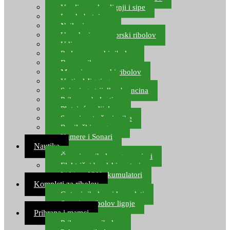
Varalice za lov lignji i sipe
Lov hobotnice
Najloni za more
Upredenice za morski ribolov
Udice za more
Perle za morski ribolov
Brum prihrana za more
Mamci za morski ribolov
Vertical Jigging
Spinning strijelke, brancina
Pribor za bolentino
Plutajuća odijela
Sonari za traženje ribe
Ronilački program
Kamere i Sonari
Nautika
Čamci za ribolov, gumenjaci
Električni brodski motori
Lithium ION akumulatori
Kompleti za ribolov
Gotovi ribolovni kompleti
Setovi za ribolov lignje
Prihrana i mamci
Prihrana za ribolov