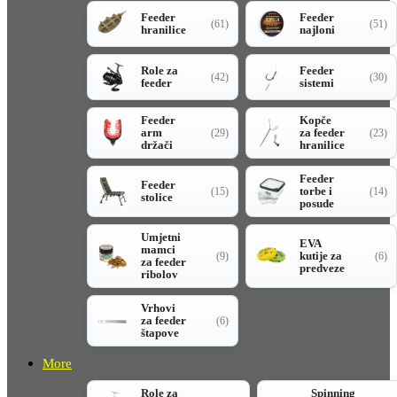
Feeder
Feeder
(61)
(51)
hranilice
najloni
Role za
Feeder
(42)
(30)
feeder
sistemi
Feeder
Kopče
arm
za feeder
(29)
(23)
držači
hranilice
Feeder
Feeder
torbe i
(15)
(14)
stolice
posude
Umjetni
EVA
mamci
kutije za
(9)
(6)
za feeder
predveze
ribolov
Vrhovi
za feeder
(6)
štapove
More
Role za
Spinning