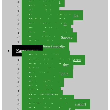
Natjecateljski plovci
Udice za ribolov
Olovo za ribolov
Oprema za natjecateljski ribolov
Mreže čuvarice za ribolov
Natjecateljski podmetači
Sito, posude i kante
Torbe za štapove – match
Rezervni dijelovi za štapove
Starlete za ribolov
Izrada pehara i medalja
Kamp oprema
Ribolovni šatori i bivvy
Grijalice, kuhala za šator ili barku
Stolice i stolovi za ribolov
Ležaljke za ribolov
Ruksaci i torbe za ribolov
Vreće za spavanje
Ribolovni kišobrani
Obuća za ribolov
Odjeća za ribolov
Majice (T-SHIRTS)
Kape i rukavice za ribolov
Svijetiljke (naglavne, ručne, za šator)
Torbe za ribolovne štapove