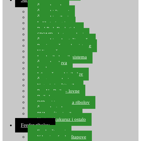
Šaranske role
Šaranski štapovi
Šaranski najloni
Indikatori ugriza
Rod Pod, Banksticks
SPOMB rakete, markeri
Šaranski podmetači, mreže
Pernice za šaranske sisteme
Udice za šarana, amura
Izrada ribolovnih sistema
Šaranska olova
Leadcore
Igle za šaranski ribolov
Špage, upredenice
Vaganje i zaštita ribe
Pop Up Boile – lovne
Boile lovne
DIP-ovi i arome za ribolov
Šaranske torbe
PVA vrećice i pribor
Umjetni kukuruz i ostalo
Feeder ribolov
Feeder štapovi
Vrhovi za feeder štapove