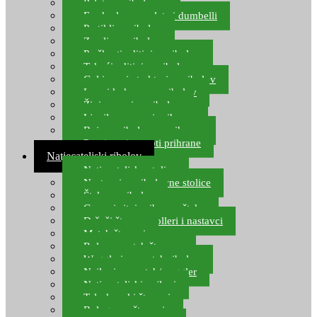
Pelete za ribolov
Feeder lovne pelete i dumbelli
Partikli za ribolov
Zemlja za ribolov
Praškasti aditivi za ribolov
Tekući aditivi za ribolov
Gel i sprej atraktori za ribolov
Lovni kukuruz za ribolov
Živi mamci za ribolov
Ljepilo za crve i prihranu
Boje za ribolovnu prihranu
Provjereni recepti prihrane
Natjecateljski ribolov
Natjecateljske stolice
Nastavci za ribolovne stolice
Šteke za ribolov
Gume i sitni pribor za šteku
Držači štapova rolleri i nastavci
Match štapovi
Role za match štapove
Waggleri za match ribolov
Najloni za match/waggler
Natjecateljski najloni
Teleskopski štapovi
Bolognese štapovi