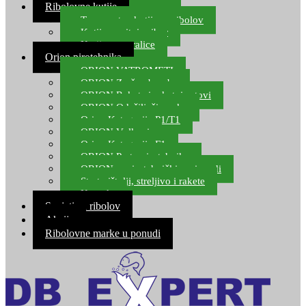
Ribolovne kutije
Transportne kutije za ribolov
Kutije za sitni pribor
Kutije za varalice
Orion pirotehnika
ORION VATROMETI
ORION Zračne bombe
ORION Rakete i raketni setovi
ORION Odašiljači zvuka
Orion Kategorija P1/T1
ORION Vulkani
Orion Kategorija F1
ORION Party pirotehnika
ORION nepirotehnički proizvodi
Start pištolji, streljivo i rakete
Kontakt
Savjeti za ribolov
Akcija
Ribolovne marke u ponudi