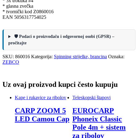
* 3x trokuka #4
* glasna zvečka
* tvornički kod Z0860016
EAN 5056317754025
🛡️ Podaci o proizvođaču i odgovornoj osobi (GPSR) –
pročitajte
SKU:
860016
Kategorija:
Spinning strijelke, brancina
Oznaka:
ZEBCO
Uz ovaj proizvod kupci često kupuju
Kape i rukavice za ribolov
Teleskopski štapovi
CARP ZOOM 5
EUROCARP
LED Camou Cap
Phoneix Classic
Pole 4m + sistem
za ribolov