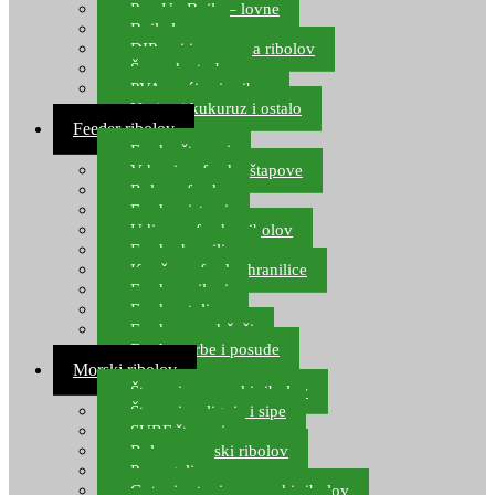
Pop Up Boile – lovne
Boile lovne
DIP-ovi i arome za ribolov
Šaranske torbe
PVA vrećice i pribor
Umjetni kukuruz i ostalo
Feeder ribolov
Feeder štapovi
Vrhovi za feeder štapove
Role za feeder
Feeder sistemi
Udice za feeder ribolov
Feeder hranilice
Kopče za feeder hranilice
Feeder najloni
Feeder stolice
Feeder arm držači
Feeder torbe i posude
Morski ribolov
Štapovi za morski ribolov
Štapovi za lignje i sipe
SURF štapovi
Role za morski ribolov
Parangali
Gotovi setovi za morski ribolov