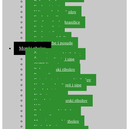
Role za feeder
Feeder sistemi
Udice za feeder ribolov
Feeder hranilice
Kopče za feeder hranilice
Feeder najloni
Feeder stolice
Feeder arm držači
Feeder torbe i posude
Morski ribolov
Štapovi za morski ribolov
Štapovi za lignje i sipe
SURF štapovi
Role za morski ribolov
Parangali
Gotovi setovi za morski ribolov
Varalice za lov lignji i sipe
Lov hobotnice
Najloni za more
Upredenice za morski ribolov
Udice za more
Perle za morski ribolov
Brum prihrana za more
Mamci za morski ribolov
Vertical Jigging