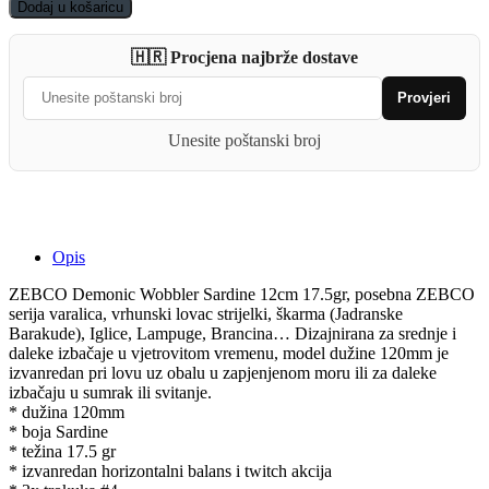
Wobbler
Dodaj u košaricu
Sardine
12cm
🇭🇷 Procjena najbrže dostave
17.5gr
quantity
Provjeri
Unesite poštanski broj
Opis
ZEBCO Demonic Wobbler Sardine 12cm 17.5gr, posebna ZEBCO
serija varalica, vrhunski lovac strijelki, škarma (Jadranske
Barakude), Iglice, Lampuge, Brancina… Dizajnirana za srednje i
daleke izbačaje u vjetrovitom vremenu, model dužine 120mm je
izvanredan pri lovu uz obalu u zapjenjenom moru ili za daleke
izbačaju u sumrak ili svitanje.
* dužina 120mm
* boja Sardine
* težina 17.5 gr
* izvanredan horizontalni balans i twitch akcija