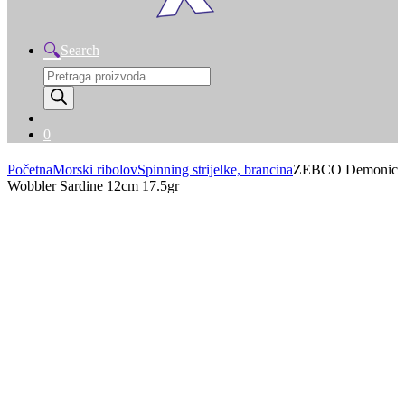
Search
Products
search
0
Početna
Morski ribolov
Spinning strijelke, brancina
ZEBCO Demonic
Wobbler Sardine 12cm 17.5gr