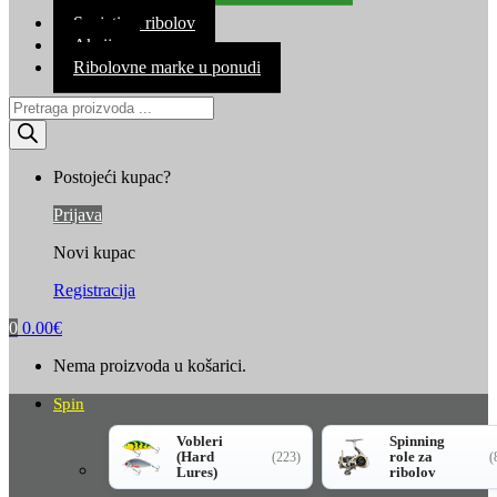
Kontakt
Savjeti za ribolov
Akcija
Ribolovne marke u ponudi
Products
search
Postojeći kupac?
Prijava
Novi kupac
Registracija
0
0.00
€
Nema proizvoda u košarici.
Spin
Vobleri
Spinning
(Hard
role za
(223)
(
Lures)
ribolov