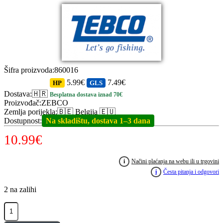
Šifra proizvoda
:
860016
5.99€
7.49€
HP
GLS
Dostava
:
🇭🇷
Besplatna dostava iznad 70€
Proizvođač
:
ZEBCO
Zemlja porijekla
:
🇧🇪 Belgija 🇪🇺
Dostupnost
:
Na skladištu, dostava 1–3 dana
10.99
€
i
Načini plaćanja na webu ili u trgovini
i
Česta pitanja i odgovori
2 na zalihi
ZEBCO
Demonic