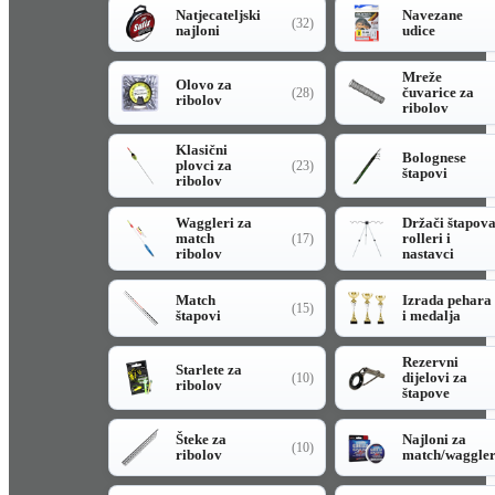
Natjecateljski
Navezane
(32)
najloni
udice
Mreže
Olovo za
čuvarice za
(28)
ribolov
ribolov
Klasični
Bolognese
plovci za
(23)
štapovi
ribolov
Waggleri za
Držači štapov
match
rolleri i
(17)
ribolov
nastavci
Match
Izrada pehara
(15)
štapovi
i medalja
Rezervni
Starlete za
dijelovi za
(10)
ribolov
štapove
Šteke za
Najloni za
(10)
ribolov
match/waggle