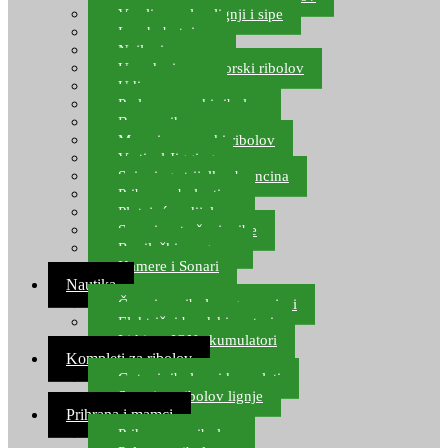
Varalice za lov lignji i sipe
Lov hobotnice
Najloni za more
Upredenice za morski ribolov
Udice za more
Perle za morski ribolov
Brum prihrana za more
Mamci za morski ribolov
Vertical Jigging
Spinning strijelke, brancina
Pribor za bolentino
Plutajuća odijela
Sonari za traženje ribe
Ronilački program
Kamere i Sonari
Nautika
Čamci za ribolov, gumenjaci
Električni brodski motori
Lithium ION akumulatori
Kompleti za ribolov
Gotovi ribolovni kompleti
Setovi za ribolov lignje
Prihrana i mamci
Prihrana za ribolov