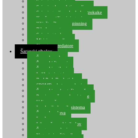
Spinning setovi
Spinning kompleti varalica
Spinning udice, dvokuke, trokuke
Kopče, vrtilice i ringovi
Kliješta, škare za spinning
Ribolov pastrve
Spinning torbe
Mirisi za varalice
Plovci za predatore
Šaranski ribolov
Šaranske role
Šaranski štapovi
Šaranski najloni
Indikatori ugriza
Rod Pod, Banksticks
SPOMB rakete, markeri
Šaranski podmetači, mreže
Pernice za šaranske sisteme
Udice za šarana, amura
Izrada ribolovnih sistema
Šaranska olova
Leadcore
Igle za šaranski ribolov
Špage, upredenice
Vaganje i zaštita ribe