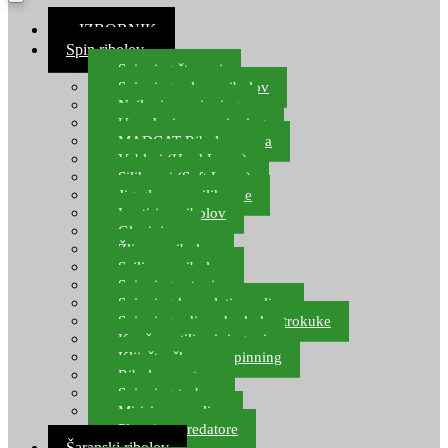
≡ IZBORNIK
Spin ribolov
Spinning štapovi
Spinning role za ribolov
Najloni za spinning
Upredenice za spinning
MADCAT Ribolov soma
Vobleri (Hard Lures)
Silikonci (Soft Lures)
Jig glave za silikonce
Leptiri za ribolov
Glavinjare
Žlice za ribolov
Sajlice za ribolov
Spinning setovi
Spinning kompleti varalica
Spinning udice, dvokuke, trokuke
Kopče, vrtilice i ringovi
Kliješta, škare za spinning
Ribolov pastrve
Spinning torbe
Mirisi za varalice
Plovci za predatore
Šaranski ribolov