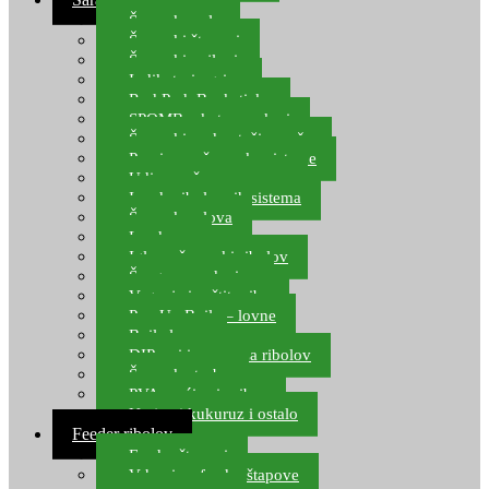
Šaranske role
Šaranski štapovi
Šaranski najloni
Indikatori ugriza
Rod Pod, Banksticks
SPOMB rakete, markeri
Šaranski podmetači, mreže
Pernice za šaranske sisteme
Udice za šarana, amura
Izrada ribolovnih sistema
Šaranska olova
Leadcore
Igle za šaranski ribolov
Špage, upredenice
Vaganje i zaštita ribe
Pop Up Boile – lovne
Boile lovne
DIP-ovi i arome za ribolov
Šaranske torbe
PVA vrećice i pribor
Umjetni kukuruz i ostalo
Feeder ribolov
Feeder štapovi
Vrhovi za feeder štapove