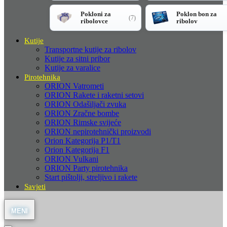
Pokloni za
Poklon bon za
(7)
ribolovce
ribolov
Kutije
Transportne kutije za ribolov
Kutije za sitni pribor
Kutije za varalice
Pirotehnika
ORION Vatrometi
ORION Rakete i raketni setovi
ORION Odašiljači zvuka
ORION Zračne bombe
ORION Rimske svijeće
ORION nepirotehnički proizvodi
Orion Kategorija P1/T1
Orion Kategorija F1
ORION Vulkani
ORION Party pirotehnika
Start pištolji, streljivo i rakete
Savjeti