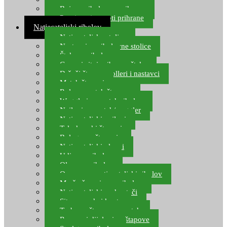
Boje za ribolovnu prihranu
Provjereni recepti prihrane
Natjecateljski ribolov
Natjecateljske stolice
Nastavci za ribolovne stolice
Šteke za ribolov
Gume i sitni pribor za šteku
Držači štapova rolleri i nastavci
Match štapovi
Role za match štapove
Waggleri za match ribolov
Najloni za match/waggler
Natjecateljski najloni
Teleskopski štapovi
Bolognese štapovi
Natjecateljski plovci
Udice za ribolov
Olovo za ribolov
Oprema za natjecateljski ribolov
Mreže čuvarice za ribolov
Natjecateljski podmetači
Sito, posude i kante
Torbe za štapove – match
Rezervni dijelovi za štapove