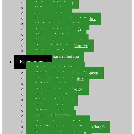
Natjecateljski plovci
Udice za ribolov
Olovo za ribolov
Oprema za natjecateljski ribolov
Mreže čuvarice za ribolov
Natjecateljski podmetači
Sito, posude i kante
Torbe za štapove – match
Rezervni dijelovi za štapove
Starlete za ribolov
Izrada pehara i medalja
Kamp oprema
Ribolovni šatori i bivvy
Grijalice, kuhala za šator ili barku
Stolice i stolovi za ribolov
Ležaljke za ribolov
Ruksaci i torbe za ribolov
Vreće za spavanje
Ribolovni kišobrani
Obuća za ribolov
Odjeća za ribolov
Majice (T-SHIRTS)
Kape i rukavice za ribolov
Svijetiljke (naglavne, ručne, za šator)
Torbe za ribolovne štapove