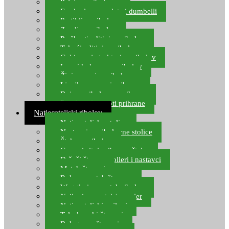
Pelete za ribolov
Feeder lovne pelete i dumbelli
Partikli za ribolov
Zemlja za ribolov
Praškasti aditivi za ribolov
Tekući aditivi za ribolov
Gel i sprej atraktori za ribolov
Lovni kukuruz za ribolov
Živi mamci za ribolov
Ljepilo za crve i prihranu
Boje za ribolovnu prihranu
Provjereni recepti prihrane
Natjecateljski ribolov
Natjecateljske stolice
Nastavci za ribolovne stolice
Šteke za ribolov
Gume i sitni pribor za šteku
Držači štapova rolleri i nastavci
Match štapovi
Role za match štapove
Waggleri za match ribolov
Najloni za match/waggler
Natjecateljski najloni
Teleskopski štapovi
Bolognese štapovi