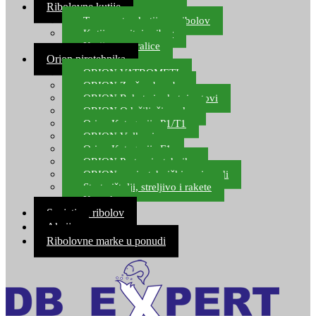
Ribolovne kutije
Transportne kutije za ribolov
Kutije za sitni pribor
Kutije za varalice
Orion pirotehnika
ORION VATROMETI
ORION Zračne bombe
ORION Rakete i raketni setovi
ORION Odašiljači zvuka
Orion Kategorija P1/T1
ORION Vulkani
Orion Kategorija F1
ORION Party pirotehnika
ORION nepirotehnički proizvodi
Start pištolji, streljivo i rakete
Kontakt
Savjeti za ribolov
Akcija
Ribolovne marke u ponudi