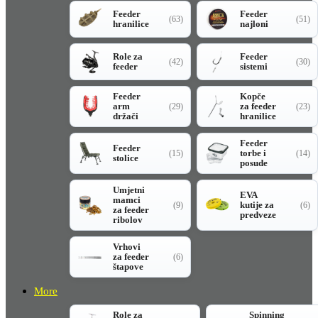
Feeder
Feeder
(63)
(51)
hranilice
najloni
Role za
Feeder
(42)
(30)
feeder
sistemi
Feeder
Kopče
arm
za feeder
(29)
(23)
držači
hranilice
Feeder
Feeder
torbe i
(15)
(14)
stolice
posude
Umjetni
EVA
mamci
kutije za
(9)
(6)
za feeder
predveze
ribolov
Vrhovi
za feeder
(6)
štapove
More
Role za
Spinning