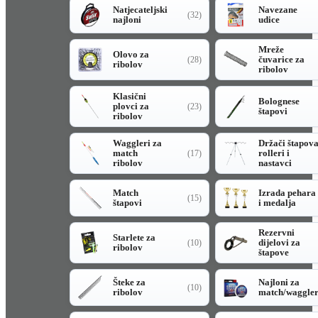
Natjecateljski
Navezane
(32)
najloni
udice
Mreže
Olovo za
čuvarice za
(28)
ribolov
ribolov
Klasični
Bolognese
plovci za
(23)
štapovi
ribolov
Waggleri za
Držači štapov
match
rolleri i
(17)
ribolov
nastavci
Match
Izrada pehara
(15)
štapovi
i medalja
Rezervni
Starlete za
dijelovi za
(10)
ribolov
štapove
Šteke za
Najloni za
(10)
ribolov
match/waggle