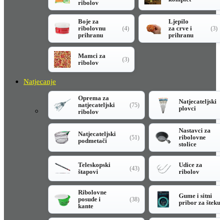
ribolov
Boje za
Ljepilo
ribolovnu
za crve i
(4)
(3)
prihranu
prihranu
Mamci za
(3)
ribolov
Natjecanje
Oprema za
Natjecateljski
natjecateljski
(75)
plovci
ribolov
Nastavci za
Natjecateljski
ribolovne
(51)
podmetači
stolice
Teleskopski
Udice za
(43)
štapovi
ribolov
Ribolovne
Gume i sitni
posude i
(38)
pribor za štek
kante