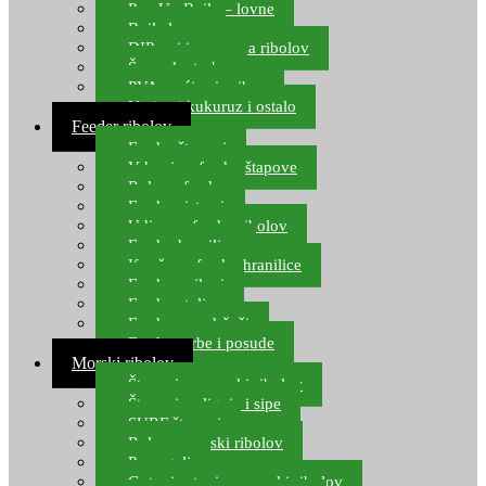
Pop Up Boile – lovne
Boile lovne
DIP-ovi i arome za ribolov
Šaranske torbe
PVA vrećice i pribor
Umjetni kukuruz i ostalo
Feeder ribolov
Feeder štapovi
Vrhovi za feeder štapove
Role za feeder
Feeder sistemi
Udice za feeder ribolov
Feeder hranilice
Kopče za feeder hranilice
Feeder najloni
Feeder stolice
Feeder arm držači
Feeder torbe i posude
Morski ribolov
Štapovi za morski ribolov
Štapovi za lignje i sipe
SURF štapovi
Role za morski ribolov
Parangali
Gotovi setovi za morski ribolov