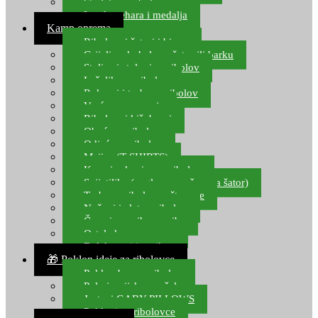
Starlete za ribolov
Izrada pehara i medalja
Kamp oprema
Ribolovni šatori i bivvy
Grijalice, kuhala za šator ili barku
Stolice i stolovi za ribolov
Ležaljke za ribolov
Ruksaci i torbe za ribolov
Vreće za spavanje
Ribolovni kišobrani
Obuća za ribolov
Odjeća za ribolov
Majice (T-SHIRTS)
Kape i rukavice za ribolov
Svijetiljke (naglavne, ručne, za šator)
Torbe za ribolovne štapove
Noževi i alat za ribolov
Čamci za prihranu ribe
Ostala kamp oprema
Dalekozori i optika
🎁 Poklon ideje za ribolovce
Poklon bon za ribolov
Polarizacijske naočale
Jastuci GABY PILLOWS
Pokloni za ribolovce