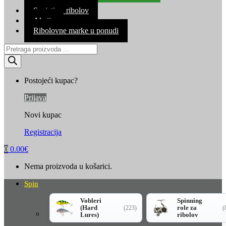
Kontakt
Savjeti za ribolov
Akcija
Ribolovne marke u ponudi
Products
search
Postojeći kupac?
Prijava
Novi kupac
Registracija
0
0.00
€
Nema proizvoda u košarici.
Spin
Vobleri
Spinning
(Hard
role za
(223)
(
Lures)
ribolov