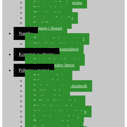
Spinning strijelke, brancina
Pribor za bolentino
Plutajuća odijela
Sonari za traženje ribe
Ronilački program
Kamere i Sonari
Nautika
Čamci za ribolov, gumenjaci
Električni brodski motori
Lithium ION akumulatori
Kompleti za ribolov
Gotovi ribolovni kompleti
Setovi za ribolov lignje
Prihrana i mamci
Prihrana za ribolov
Pelete za ribolov
Feeder lovne pelete i dumbelli
Partikli za ribolov
Zemlja za ribolov
Praškasti aditivi za ribolov
Tekući aditivi za ribolov
Gel i sprej atraktori za ribolov
Lovni kukuruz za ribolov
Živi mamci za ribolov
Ljepilo za crve i prihranu