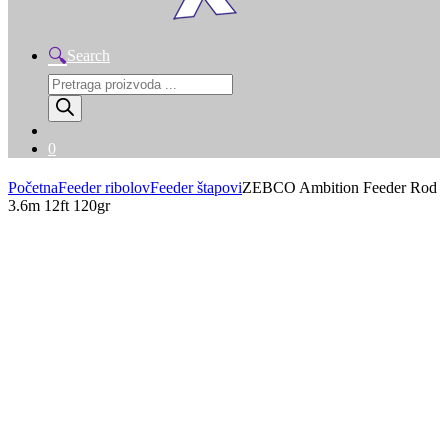
Search
Products
search
0
Početna
Feeder ribolov
Feeder štapovi
ZEBCO Ambition Feeder Rod
3.6m 12ft 120gr