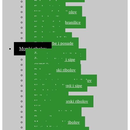
Role za feeder
Feeder sistemi
Udice za feeder ribolov
Feeder hranilice
Kopče za feeder hranilice
Feeder najloni
Feeder stolice
Feeder arm držači
Feeder torbe i posude
Morski ribolov
Štapovi za morski ribolov
Štapovi za lignje i sipe
SURF štapovi
Role za morski ribolov
Parangali
Gotovi setovi za morski ribolov
Varalice za lov lignji i sipe
Lov hobotnice
Najloni za more
Upredenice za morski ribolov
Udice za more
Perle za morski ribolov
Brum prihrana za more
Mamci za morski ribolov
Vertical Jigging