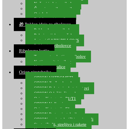
Noževi i alat za ribolov
Čamci za prihranu ribe
Ostala kamp oprema
Dalekozori i optika
🎁 Poklon ideje za ribolovce
Poklon bon za ribolov
Polarizacijske naočale
Jastuci GABY PILLOWS
Pokloni za ribolovce
Ribolovne kutije
Transportne kutije za ribolov
Kutije za sitni pribor
Kutije za varalice
Orion pirotehnika
ORION VATROMETI
ORION Zračne bombe
ORION Rakete i raketni setovi
ORION Odašiljači zvuka
Orion Kategorija P1/T1
ORION Vulkani
Orion Kategorija F1
ORION Party pirotehnika
ORION nepirotehnički proizvodi
Start pištolji, streljivo i rakete