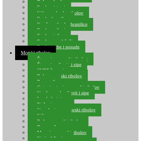
Role za feeder
Feeder sistemi
Udice za feeder ribolov
Feeder hranilice
Kopče za feeder hranilice
Feeder najloni
Feeder stolice
Feeder arm držači
Feeder torbe i posude
Morski ribolov
Štapovi za morski ribolov
Štapovi za lignje i sipe
SURF štapovi
Role za morski ribolov
Parangali
Gotovi setovi za morski ribolov
Varalice za lov lignji i sipe
Lov hobotnice
Najloni za more
Upredenice za morski ribolov
Udice za more
Perle za morski ribolov
Brum prihrana za more
Mamci za morski ribolov
Vertical Jigging