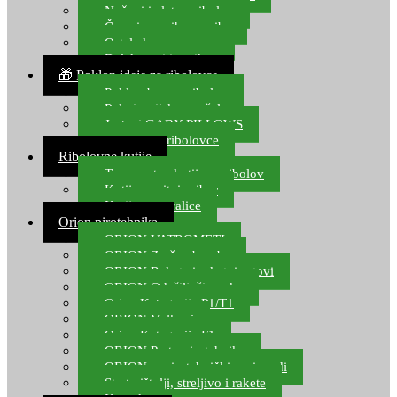
Noževi i alat za ribolov
Čamci za prihranu ribe
Ostala kamp oprema
Dalekozori i optika
🎁 Poklon ideje za ribolovce
Poklon bon za ribolov
Polarizacijske naočale
Jastuci GABY PILLOWS
Pokloni za ribolovce
Ribolovne kutije
Transportne kutije za ribolov
Kutije za sitni pribor
Kutije za varalice
Orion pirotehnika
ORION VATROMETI
ORION Zračne bombe
ORION Rakete i raketni setovi
ORION Odašiljači zvuka
Orion Kategorija P1/T1
ORION Vulkani
Orion Kategorija F1
ORION Party pirotehnika
ORION nepirotehnički proizvodi
Start pištolji, streljivo i rakete