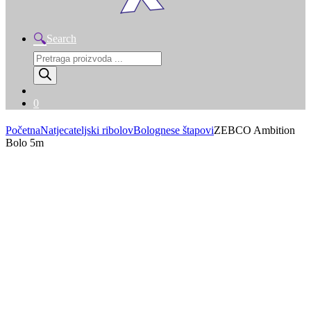
Search
Products
search
0
Početna
Natjecateljski ribolov
Bolognese štapovi
ZEBCO Ambition
Bolo 5m