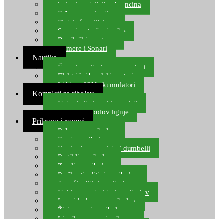
Spinning strijelke, brancina
Pribor za bolentino
Plutajuća odijela
Sonari za traženje ribe
Ronilački program
Kamere i Sonari
Nautika
Čamci za ribolov, gumenjaci
Električni brodski motori
Lithium ION akumulatori
Kompleti za ribolov
Gotovi ribolovni kompleti
Setovi za ribolov lignje
Prihrana i mamci
Prihrana za ribolov
Pelete za ribolov
Feeder lovne pelete i dumbelli
Partikli za ribolov
Zemlja za ribolov
Praškasti aditivi za ribolov
Tekući aditivi za ribolov
Gel i sprej atraktori za ribolov
Lovni kukuruz za ribolov
Živi mamci za ribolov
Ljepilo za crve i prihranu