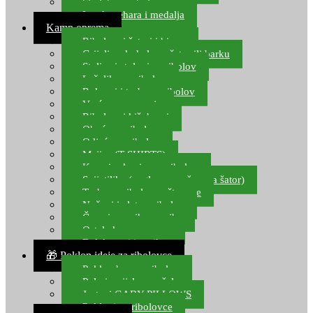
Starlete za ribolov
Izrada pehara i medalja
Kamp oprema
Ribolovni šatori i bivvy
Grijalice, kuhala za šator ili barku
Stolice i stolovi za ribolov
Ležaljke za ribolov
Ruksaci i torbe za ribolov
Vreće za spavanje
Ribolovni kišobrani
Obuća za ribolov
Odjeća za ribolov
Majice (T-SHIRTS)
Kape i rukavice za ribolov
Svijetiljke (naglavne, ručne, za šator)
Torbe za ribolovne štapove
Noževi i alat za ribolov
Čamci za prihranu ribe
Ostala kamp oprema
Dalekozori i optika
🎁 Poklon ideje za ribolovce
Poklon bon za ribolov
Polarizacijske naočale
Jastuci GABY PILLOWS
Pokloni za ribolovce