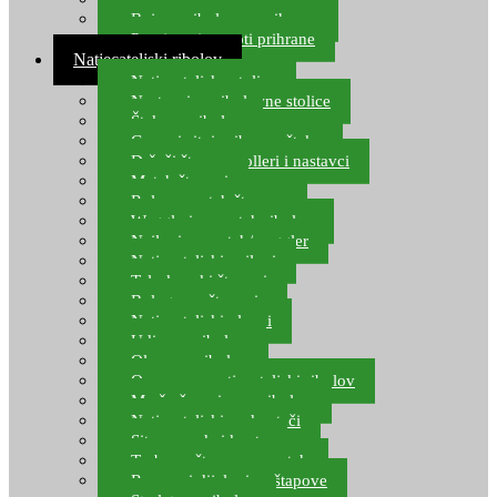
Boje za ribolovnu prihranu
Provjereni recepti prihrane
Natjecateljski ribolov
Natjecateljske stolice
Nastavci za ribolovne stolice
Šteke za ribolov
Gume i sitni pribor za šteku
Držači štapova rolleri i nastavci
Match štapovi
Role za match štapove
Waggleri za match ribolov
Najloni za match/waggler
Natjecateljski najloni
Teleskopski štapovi
Bolognese štapovi
Natjecateljski plovci
Udice za ribolov
Olovo za ribolov
Oprema za natjecateljski ribolov
Mreže čuvarice za ribolov
Natjecateljski podmetači
Sito, posude i kante
Torbe za štapove – match
Rezervni dijelovi za štapove