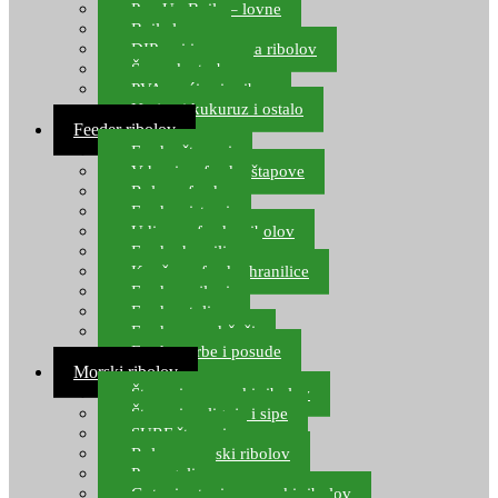
Pop Up Boile – lovne
Boile lovne
DIP-ovi i arome za ribolov
Šaranske torbe
PVA vrećice i pribor
Umjetni kukuruz i ostalo
Feeder ribolov
Feeder štapovi
Vrhovi za feeder štapove
Role za feeder
Feeder sistemi
Udice za feeder ribolov
Feeder hranilice
Kopče za feeder hranilice
Feeder najloni
Feeder stolice
Feeder arm držači
Feeder torbe i posude
Morski ribolov
Štapovi za morski ribolov
Štapovi za lignje i sipe
SURF štapovi
Role za morski ribolov
Parangali
Gotovi setovi za morski ribolov