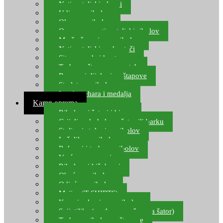
Natjecateljski plovci
Udice za ribolov
Olovo za ribolov
Oprema za natjecateljski ribolov
Mreže čuvarice za ribolov
Natjecateljski podmetači
Sito, posude i kante
Torbe za štapove – match
Rezervni dijelovi za štapove
Starlete za ribolov
Izrada pehara i medalja
Kamp oprema
Ribolovni šatori i bivvy
Grijalice, kuhala za šator ili barku
Stolice i stolovi za ribolov
Ležaljke za ribolov
Ruksaci i torbe za ribolov
Vreće za spavanje
Ribolovni kišobrani
Obuća za ribolov
Odjeća za ribolov
Majice (T-SHIRTS)
Kape i rukavice za ribolov
Svijetiljke (naglavne, ručne, za šator)
Torbe za ribolovne štapove