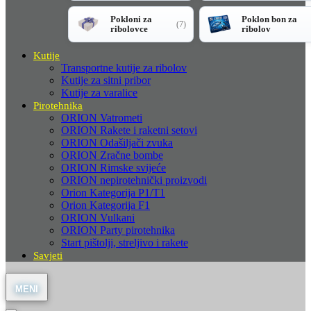
Pokloni za
Poklon bon za
(7)
ribolovce
ribolov
Kutije
Transportne kutije za ribolov
Kutije za sitni pribor
Kutije za varalice
Pirotehnika
ORION Vatrometi
ORION Rakete i raketni setovi
ORION Odašiljači zvuka
ORION Zračne bombe
ORION Rimske svijeće
ORION nepirotehnički proizvodi
Orion Kategorija P1/T1
Orion Kategorija F1
ORION Vulkani
ORION Party pirotehnika
Start pištolji, streljivo i rakete
Savjeti