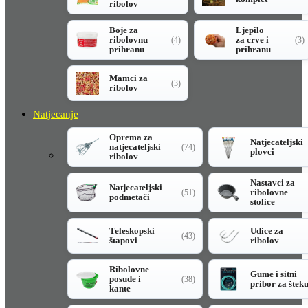
ribolov
Boje za
Ljepilo
ribolovnu
za crve i
(4)
(3)
prihranu
prihranu
Mamci za
(3)
ribolov
Natjecanje
Oprema za
Natjecateljski
natjecateljski
(74)
plovci
ribolov
Nastavci za
Natjecateljski
ribolovne
(51)
podmetači
stolice
Teleskopski
Udice za
(43)
štapovi
ribolov
Ribolovne
Gume i sitni
posude i
(38)
pribor za štek
kante