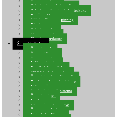
Spinning setovi
Spinning kompleti varalica
Spinning udice, dvokuke, trokuke
Kopče, vrtilice i ringovi
Kliješta, škare za spinning
Ribolov pastrve
Spinning torbe
Mirisi za varalice
Plovci za predatore
Šaranski ribolov
Šaranske role
Šaranski štapovi
Šaranski najloni
Indikatori ugriza
Rod Pod, Banksticks
SPOMB rakete, markeri
Šaranski podmetači, mreže
Pernice za šaranske sisteme
Udice za šarana, amura
Izrada ribolovnih sistema
Šaranska olova
Leadcore
Igle za šaranski ribolov
Špage, upredenice
Vaganje i zaštita ribe