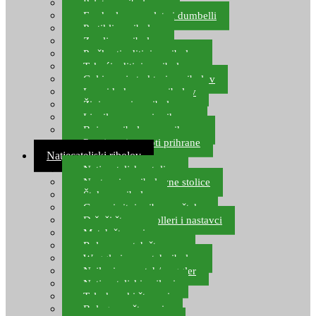
Pelete za ribolov
Feeder lovne pelete i dumbelli
Partikli za ribolov
Zemlja za ribolov
Praškasti aditivi za ribolov
Tekući aditivi za ribolov
Gel i sprej atraktori za ribolov
Lovni kukuruz za ribolov
Živi mamci za ribolov
Ljepilo za crve i prihranu
Boje za ribolovnu prihranu
Provjereni recepti prihrane
Natjecateljski ribolov
Natjecateljske stolice
Nastavci za ribolovne stolice
Šteke za ribolov
Gume i sitni pribor za šteku
Držači štapova rolleri i nastavci
Match štapovi
Role za match štapove
Waggleri za match ribolov
Najloni za match/waggler
Natjecateljski najloni
Teleskopski štapovi
Bolognese štapovi