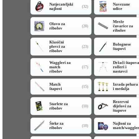
Natjecateljski
Navezane
(32)
najloni
udice
Mreže
Olovo za
čuvarice za
(28)
ribolov
ribolov
Klasični
Bolognese
plovci za
(23)
štapovi
ribolov
Waggleri za
Držači štapov
match
rolleri i
(17)
ribolov
nastavci
Match
Izrada pehara
(15)
štapovi
i medalja
Rezervni
Starlete za
dijelovi za
(10)
ribolov
štapove
Šteke za
Najloni za
(10)
ribolov
match/waggle