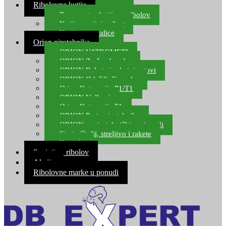
Ribolovne kutije
Transportne kutije za ribolov
Kutije za sitni pribor
Kutije za varalice
Orion pirotehnika
ORION VATROMETI
ORION Zračne bombe
ORION Rakete i raketni setovi
ORION Odašiljači zvuka
Orion Kategorija P1/T1
ORION Vulkani
Orion Kategorija F1
ORION Party pirotehnika
ORION nepirotehnički proizvodi
Start pištolji, streljivo i rakete
Kontakt
Savjeti za ribolov
Akcija
Ribolovne marke u ponudi