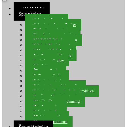
≡ IZBORNIK
Spin ribolov
Spinning štapovi
Spinning role za ribolov
Najloni za spinning
Upredenice za spinning
MADCAT Ribolov soma
Vobleri (Hard Lures)
Silikonci (Soft Lures)
Jig glave za silikonce
Leptiri za ribolov
Glavinjare
Žlice za ribolov
Sajlice za ribolov
Spinning setovi
Spinning kompleti varalica
Spinning udice, dvokuke, trokuke
Kopče, vrtilice i ringovi
Kliješta, škare za spinning
Ribolov pastrve
Spinning torbe
Mirisi za varalice
Plovci za predatore
Šaranski ribolov