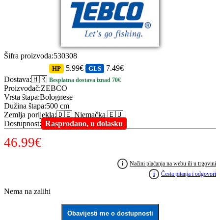
Šifra proizvoda
:
530308
5.99€
7.49€
HP
GLS
Dostava
:
🇭🇷
Besplatna dostava iznad 70€
Proizvođač
:
ZEBCO
Vrsta štapa
:
Bolognese
Dužina štapa
:
500 cm
Zemlja porijekla
:
🇩🇪 Njemačka 🇪🇺
Dostupnost
:
Rasprodano, u dolasku
46.99
€
i
Načini plaćanja na webu ili u trgovini
i
Česta pitanja i odgovori
Nema na zalihi
Obavijesti me o dostupnosti