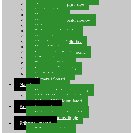
Varalice za lov lignji i sipe
Lov hobotnice
Najloni za more
Upredenice za morski ribolov
Udice za more
Perle za morski ribolov
Brum prihrana za more
Mamci za morski ribolov
Vertical Jigging
Spinning strijelke, brancina
Pribor za bolentino
Plutajuća odijela
Sonari za traženje ribe
Ronilački program
Kamere i Sonari
Nautika
Čamci za ribolov, gumenjaci
Električni brodski motori
Lithium ION akumulatori
Kompleti za ribolov
Gotovi ribolovni kompleti
Setovi za ribolov lignje
Prihrana i mamci
Prihrana za ribolov