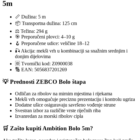
5m
📏 Dužina: 5 m
📦 Transportna dužina: 125 cm
⚖️ Težina: 294 g
🎯 Preporučeni plovci: 4–10 g
🪝 Preporučene udice: veličine 18–12
🎣 Akcija: mekši vrh u kombinaciji sa snažnim srednjim i
donjim dijelovima
🆔 Tvornički kod: Z0900038
🔢 EAN: 5056837201269
💡 Prednosti ZEBCO Bolo štapa
Odličan za ribolov na mirnim mjestima i rijekama
Mekši vrh omogućuje preciznu prezentaciju i kontrolu ugriza
Dodatne ušice osiguravaju savršeno vođenje strune
Svestran izbor za različite vrste riječnih riba
Izvanredan za morski ribolov cipla
🛒 Zašto kupiti Ambition Bolo 5m?