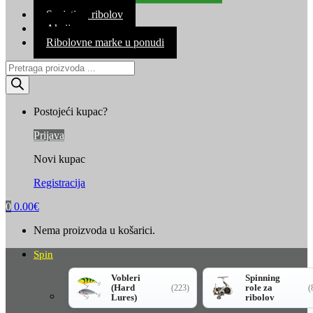
Kontakt
Savjeti za ribolov
Akcija
Ribolovne marke u ponudi
Products
search
Postojeći kupac?
Prijava
Novi kupac
Registracija
0
0.00
€
Nema proizvoda u košarici.
Spin
Vobleri
Spinning
(Hard
role za
(223)
(
Lures)
ribolov