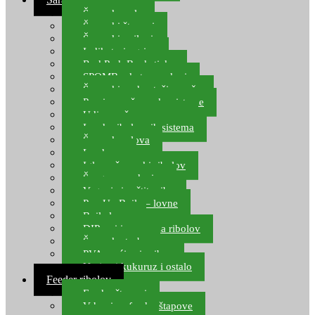
Šaranske role
Šaranski štapovi
Šaranski najloni
Indikatori ugriza
Rod Pod, Banksticks
SPOMB rakete, markeri
Šaranski podmetači, mreže
Pernice za šaranske sisteme
Udice za šarana, amura
Izrada ribolovnih sistema
Šaranska olova
Leadcore
Igle za šaranski ribolov
Špage, upredenice
Vaganje i zaštita ribe
Pop Up Boile – lovne
Boile lovne
DIP-ovi i arome za ribolov
Šaranske torbe
PVA vrećice i pribor
Umjetni kukuruz i ostalo
Feeder ribolov
Feeder štapovi
Vrhovi za feeder štapove