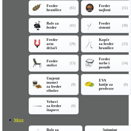
Feeder
Feeder
(61)
(51)
hranilice
najloni
Role za
Feeder
(41)
(30)
feeder
sistemi
Feeder
Kopče
arm
za feeder
(29)
(23)
držači
hranilice
Feeder
Feeder
torbe i
(15)
(14)
stolice
posude
Umjetni
EVA
mamci
kutije za
(9)
(6)
za feeder
predveze
ribolov
Vrhovi
za feeder
(6)
štapove
More
Role za
Spinning