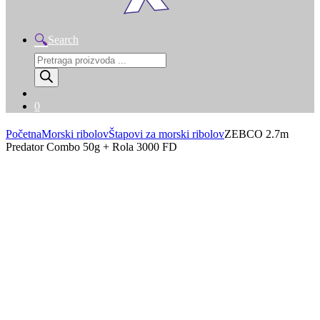
Search
Products
search
0
Početna
Morski ribolov
Štapovi za morski ribolov
ZEBCO 2.7m
Predator Combo 50g + Rola 3000 FD