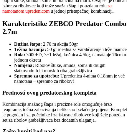
poput štuke, smuđa i soma ili brancina na moru. Ovaj set je odličan
izbor za ribolovce koji traže snažan štap i pouzdanu rolu
sa
namotanom upredenicom
u jednoj pristupačnoj kombinaciji.
Karakteristike ZEBCO Predator Combo
2.7m
Dužina štapa:
2,70 m akcija 50gr
Težina bacanja:
50 gr idealna za varaličarenje i teže mamce
Rola:
3000FD, 3+1 ležaj, kočnica 4.5kg, namatanje 76cm u
jednom okretu
Namjena:
Ribolov štuke, smuđa, soma ili drugih
slatkovodnih ili morskih riba grabežljivica
Spremno za upotrebu:
Upredenica 4-nitna 0.18mm je već
namotana – spremno za ribolov!
Prednosti ovog predatorskog kompleta
Kombinacija snažnog štapa i precizne role omogućuje brzo
reagiranje, točna zabacivanja i efikasno izvlačenje plijena. Komplet
je pogodan i za početnike i za iskusne ribolovce koji žele pouzdan
set za ribolov grabežljivaca bez dodatnih ulaganja.
Zašto kupiti kod nas?