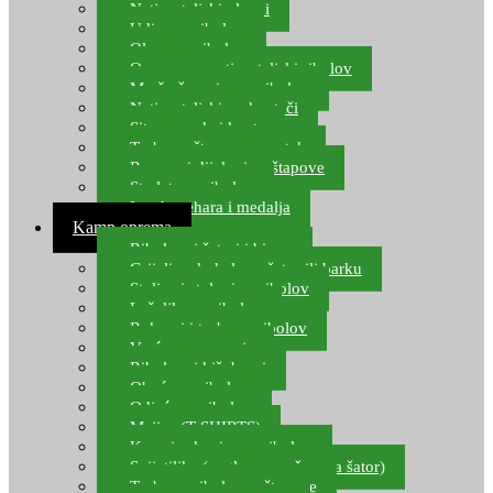
Natjecateljski plovci
Udice za ribolov
Olovo za ribolov
Oprema za natjecateljski ribolov
Mreže čuvarice za ribolov
Natjecateljski podmetači
Sito, posude i kante
Torbe za štapove – match
Rezervni dijelovi za štapove
Starlete za ribolov
Izrada pehara i medalja
Kamp oprema
Ribolovni šatori i bivvy
Grijalice, kuhala za šator ili barku
Stolice i stolovi za ribolov
Ležaljke za ribolov
Ruksaci i torbe za ribolov
Vreće za spavanje
Ribolovni kišobrani
Obuća za ribolov
Odjeća za ribolov
Majice (T-SHIRTS)
Kape i rukavice za ribolov
Svijetiljke (naglavne, ručne, za šator)
Torbe za ribolovne štapove