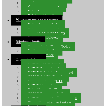
Noževi i alat za ribolov
Čamci za prihranu ribe
Ostala kamp oprema
Dalekozori i optika
🎁 Poklon ideje za ribolovce
Poklon bon za ribolov
Polarizacijske naočale
Jastuci GABY PILLOWS
Pokloni za ribolovce
Ribolovne kutije
Transportne kutije za ribolov
Kutije za sitni pribor
Kutije za varalice
Orion pirotehnika
ORION VATROMETI
ORION Zračne bombe
ORION Rakete i raketni setovi
ORION Odašiljači zvuka
Orion Kategorija P1/T1
ORION Vulkani
Orion Kategorija F1
ORION Party pirotehnika
ORION nepirotehnički proizvodi
Start pištolji, streljivo i rakete