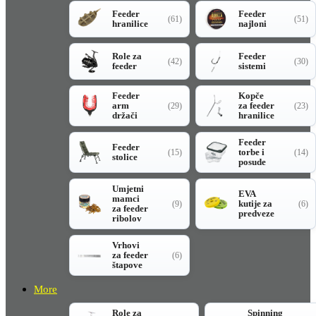
Feeder
Feeder
(61)
(51)
hranilice
najloni
Role za
Feeder
(42)
(30)
feeder
sistemi
Feeder
Kopče
arm
za feeder
(29)
(23)
držači
hranilice
Feeder
Feeder
torbe i
(15)
(14)
stolice
posude
Umjetni
EVA
mamci
kutije za
(9)
(6)
za feeder
predveze
ribolov
Vrhovi
za feeder
(6)
štapove
More
Role za
Spinning