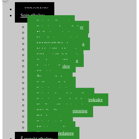
≡ IZBORNIK
Spin ribolov
Spinning štapovi
Spinning role za ribolov
Najloni za spinning
Upredenice za spinning
MADCAT Ribolov soma
Vobleri (Hard Lures)
Silikonci (Soft Lures)
Jig glave za silikonce
Leptiri za ribolov
Glavinjare
Žlice za ribolov
Sajlice za ribolov
Spinning setovi
Spinning kompleti varalica
Spinning udice, dvokuke, trokuke
Kopče, vrtilice i ringovi
Kliješta, škare za spinning
Ribolov pastrve
Spinning torbe
Mirisi za varalice
Plovci za predatore
Šaranski ribolov