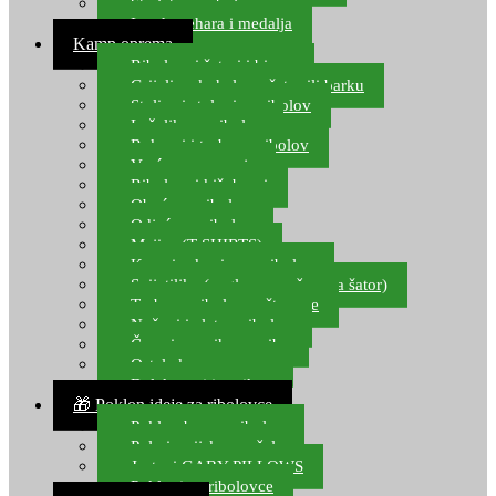
Starlete za ribolov
Izrada pehara i medalja
Kamp oprema
Ribolovni šatori i bivvy
Grijalice, kuhala za šator ili barku
Stolice i stolovi za ribolov
Ležaljke za ribolov
Ruksaci i torbe za ribolov
Vreće za spavanje
Ribolovni kišobrani
Obuća za ribolov
Odjeća za ribolov
Majice (T-SHIRTS)
Kape i rukavice za ribolov
Svijetiljke (naglavne, ručne, za šator)
Torbe za ribolovne štapove
Noževi i alat za ribolov
Čamci za prihranu ribe
Ostala kamp oprema
Dalekozori i optika
🎁 Poklon ideje za ribolovce
Poklon bon za ribolov
Polarizacijske naočale
Jastuci GABY PILLOWS
Pokloni za ribolovce