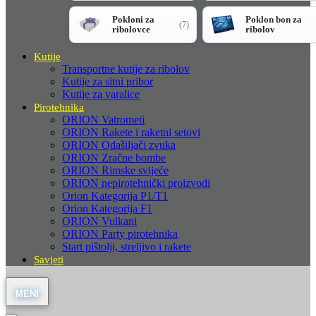
Pokloni za
Poklon bon za
(7)
ribolovce
ribolov
Kutije
Transportne kutije za ribolov
Kutije za sitni pribor
Kutije za varalice
Pirotehnika
ORION Vatrometi
ORION Rakete i raketni setovi
ORION Odašiljači zvuka
ORION Zračne bombe
ORION Rimske svijeće
ORION nepirotehnički proizvodi
Orion Kategorija P1/T1
Orion Kategorija F1
ORION Vulkani
ORION Party pirotehnika
Start pištolji, streljivo i rakete
Savjeti