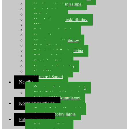
Varalice za lov lignji i sipe
Lov hobotnice
Najloni za more
Upredenice za morski ribolov
Udice za more
Perle za morski ribolov
Brum prihrana za more
Mamci za morski ribolov
Vertical Jigging
Spinning strijelke, brancina
Pribor za bolentino
Plutajuća odijela
Sonari za traženje ribe
Ronilački program
Kamere i Sonari
Nautika
Čamci za ribolov, gumenjaci
Električni brodski motori
Lithium ION akumulatori
Kompleti za ribolov
Gotovi ribolovni kompleti
Setovi za ribolov lignje
Prihrana i mamci
Prihrana za ribolov