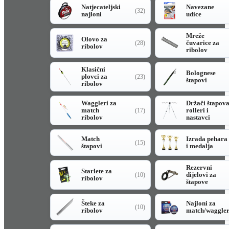
Natjecateljski
Navezane
(32)
najloni
udice
Mreže
Olovo za
čuvarice za
(28)
ribolov
ribolov
Klasični
Bolognese
plovci za
(23)
štapovi
ribolov
Waggleri za
Držači štapov
match
rolleri i
(17)
ribolov
nastavci
Match
Izrada pehara
(15)
štapovi
i medalja
Rezervni
Starlete za
dijelovi za
(10)
ribolov
štapove
Šteke za
Najloni za
(10)
ribolov
match/waggle