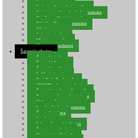
Spinning setovi
Spinning kompleti varalica
Spinning udice, dvokuke, trokuke
Kopče, vrtilice i ringovi
Kliješta, škare za spinning
Ribolov pastrve
Spinning torbe
Mirisi za varalice
Plovci za predatore
Šaranski ribolov
Šaranske role
Šaranski štapovi
Šaranski najloni
Indikatori ugriza
Rod Pod, Banksticks
SPOMB rakete, markeri
Šaranski podmetači, mreže
Pernice za šaranske sisteme
Udice za šarana, amura
Izrada ribolovnih sistema
Šaranska olova
Leadcore
Igle za šaranski ribolov
Špage, upredenice
Vaganje i zaštita ribe