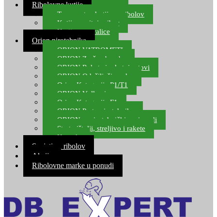
Ribolovne kutije
Transportne kutije za ribolov
Kutije za sitni pribor
Kutije za varalice
Orion pirotehnika
ORION VATROMETI
ORION Zračne bombe
ORION Rakete i raketni setovi
ORION Odašiljači zvuka
Orion Kategorija P1/T1
ORION Vulkani
Orion Kategorija F1
ORION Party pirotehnika
ORION nepirotehnički proizvodi
Start pištolji, streljivo i rakete
Kontakt
Savjeti za ribolov
Akcija
Ribolovne marke u ponudi