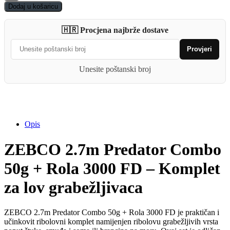
Predator
Dodaj u košaricu
Combo
50g
🇭🇷 Procjena najbrže dostave
+
Rola
Provjeri
3000
FD
quantity
Unesite poštanski broj
Opis
ZEBCO 2.7m Predator Combo
50g + Rola 3000 FD – Komplet
za lov grabežljivaca
ZEBCO 2.7m Predator Combo 50g + Rola 3000 FD je praktičan i
učinkovit ribolovni komplet namijenjen ribolovu grabežljivih vrsta