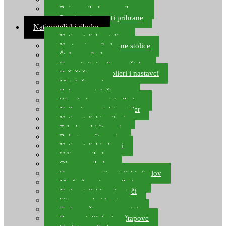
Boje za ribolovnu prihranu
Provjereni recepti prihrane
Natjecateljski ribolov
Natjecateljske stolice
Nastavci za ribolovne stolice
Šteke za ribolov
Gume i sitni pribor za šteku
Držači štapova rolleri i nastavci
Match štapovi
Role za match štapove
Waggleri za match ribolov
Najloni za match/waggler
Natjecateljski najloni
Teleskopski štapovi
Bolognese štapovi
Natjecateljski plovci
Udice za ribolov
Olovo za ribolov
Oprema za natjecateljski ribolov
Mreže čuvarice za ribolov
Natjecateljski podmetači
Sito, posude i kante
Torbe za štapove – match
Rezervni dijelovi za štapove