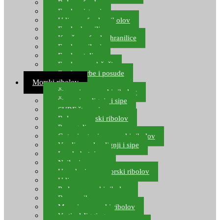
Role za feeder
Feeder sistemi
Udice za feeder ribolov
Feeder hranilice
Kopče za feeder hranilice
Feeder najloni
Feeder stolice
Feeder arm držači
Feeder torbe i posude
Morski ribolov
Štapovi za morski ribolov
Štapovi za lignje i sipe
SURF štapovi
Role za morski ribolov
Parangali
Gotovi setovi za morski ribolov
Varalice za lov lignji i sipe
Lov hobotnice
Najloni za more
Upredenice za morski ribolov
Udice za more
Perle za morski ribolov
Brum prihrana za more
Mamci za morski ribolov
Vertical Jigging