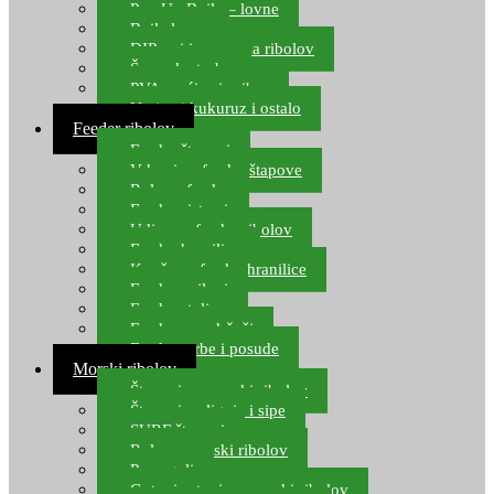
Pop Up Boile – lovne
Boile lovne
DIP-ovi i arome za ribolov
Šaranske torbe
PVA vrećice i pribor
Umjetni kukuruz i ostalo
Feeder ribolov
Feeder štapovi
Vrhovi za feeder štapove
Role za feeder
Feeder sistemi
Udice za feeder ribolov
Feeder hranilice
Kopče za feeder hranilice
Feeder najloni
Feeder stolice
Feeder arm držači
Feeder torbe i posude
Morski ribolov
Štapovi za morski ribolov
Štapovi za lignje i sipe
SURF štapovi
Role za morski ribolov
Parangali
Gotovi setovi za morski ribolov