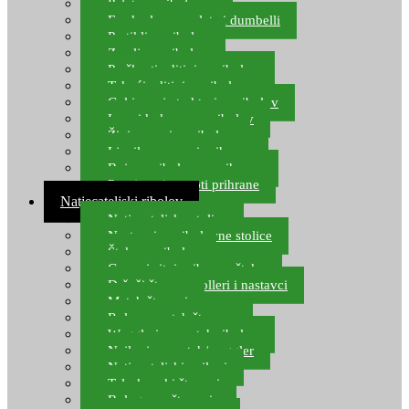
Pelete za ribolov
Feeder lovne pelete i dumbelli
Partikli za ribolov
Zemlja za ribolov
Praškasti aditivi za ribolov
Tekući aditivi za ribolov
Gel i sprej atraktori za ribolov
Lovni kukuruz za ribolov
Živi mamci za ribolov
Ljepilo za crve i prihranu
Boje za ribolovnu prihranu
Provjereni recepti prihrane
Natjecateljski ribolov
Natjecateljske stolice
Nastavci za ribolovne stolice
Šteke za ribolov
Gume i sitni pribor za šteku
Držači štapova rolleri i nastavci
Match štapovi
Role za match štapove
Waggleri za match ribolov
Najloni za match/waggler
Natjecateljski najloni
Teleskopski štapovi
Bolognese štapovi