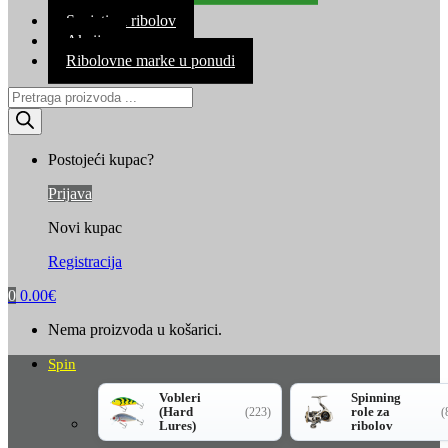
Kontakt
Savjeti za ribolov
Akcija
Ribolovne marke u ponudi
Products
search
Postojeći kupac?
Prijava
Novi kupac
Registracija
0
0.00
€
Nema proizvoda u košarici.
Spin
Vobleri
Spinning
(Hard
role za
(223)
(
Lures)
ribolov