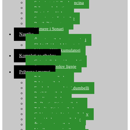
Spinning strijelke, brancina
Pribor za bolentino
Plutajuća odijela
Sonari za traženje ribe
Ronilački program
Kamere i Sonari
Nautika
Čamci za ribolov, gumenjaci
Električni brodski motori
Lithium ION akumulatori
Kompleti za ribolov
Gotovi ribolovni kompleti
Setovi za ribolov lignje
Prihrana i mamci
Prihrana za ribolov
Pelete za ribolov
Feeder lovne pelete i dumbelli
Partikli za ribolov
Zemlja za ribolov
Praškasti aditivi za ribolov
Tekući aditivi za ribolov
Gel i sprej atraktori za ribolov
Lovni kukuruz za ribolov
Živi mamci za ribolov
Ljepilo za crve i prihranu