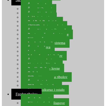
Šaranske role
Šaranski štapovi
Šaranski najloni
Indikatori ugriza
Rod Pod, Banksticks
SPOMB rakete, markeri
Šaranski podmetači, mreže
Pernice za šaranske sisteme
Udice za šarana, amura
Izrada ribolovnih sistema
Šaranska olova
Leadcore
Igle za šaranski ribolov
Špage, upredenice
Vaganje i zaštita ribe
Pop Up Boile – lovne
Boile lovne
DIP-ovi i arome za ribolov
Šaranske torbe
PVA vrećice i pribor
Umjetni kukuruz i ostalo
Feeder ribolov
Feeder štapovi
Vrhovi za feeder štapove