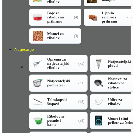
ribolov
Boje za
Ljepilo
ribolovnu
za crve i
(4)
(3)
prihranu
prihranu
Mamci za
(3)
ribolov
Natjecanje
Oprema za
Natjecateljski
natjecateljski
(75)
plovci
ribolov
Nastavci za
Natjecateljski
ribolovne
(51)
podmetači
stolice
Teleskopski
Udice za
(43)
štapovi
ribolov
Ribolovne
Gume i sitni
posude i
(38)
pribor za štek
kante