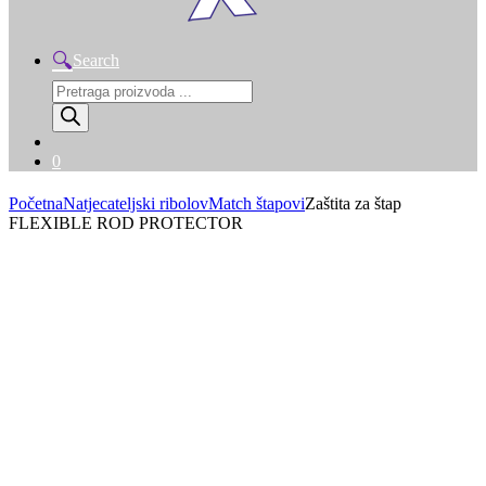
Search
Products
search
0
Početna
Natjecateljski ribolov
Match štapovi
Zaštita za štap
FLEXIBLE ROD PROTECTOR