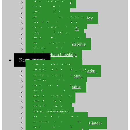
Natjecateljski plovci
Udice za ribolov
Olovo za ribolov
Oprema za natjecateljski ribolov
Mreže čuvarice za ribolov
Natjecateljski podmetači
Sito, posude i kante
Torbe za štapove – match
Rezervni dijelovi za štapove
Starlete za ribolov
Izrada pehara i medalja
Kamp oprema
Ribolovni šatori i bivvy
Grijalice, kuhala za šator ili barku
Stolice i stolovi za ribolov
Ležaljke za ribolov
Ruksaci i torbe za ribolov
Vreće za spavanje
Ribolovni kišobrani
Obuća za ribolov
Odjeća za ribolov
Majice (T-SHIRTS)
Kape i rukavice za ribolov
Svijetiljke (naglavne, ručne, za šator)
Torbe za ribolovne štapove