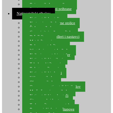
Boje za ribolovnu prihranu
Provjereni recepti prihrane
Natjecateljski ribolov
Natjecateljske stolice
Nastavci za ribolovne stolice
Šteke za ribolov
Gume i sitni pribor za šteku
Držači štapova rolleri i nastavci
Match štapovi
Role za match štapove
Waggleri za match ribolov
Najloni za match/waggler
Natjecateljski najloni
Teleskopski štapovi
Bolognese štapovi
Natjecateljski plovci
Udice za ribolov
Olovo za ribolov
Oprema za natjecateljski ribolov
Mreže čuvarice za ribolov
Natjecateljski podmetači
Sito, posude i kante
Torbe za štapove – match
Rezervni dijelovi za štapove