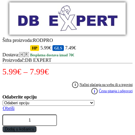
Šifra proizvoda
:
RODPRO
5.99€
7.49€
HP
GLS
Dostava
:
🇭🇷
Besplatna dostava iznad 70€
Proizvođač
:
DB EXPERT
Raspon
5.99
€
–
7.99
€
cijena:
i
Načini plaćanja na webu ili u trgovini
od
i
Česta pitanja i odgovori
5.99€
Obriši
do
Zaštita
7.99€
za
štap
Dodaj u košaricu
FLEXIBLE