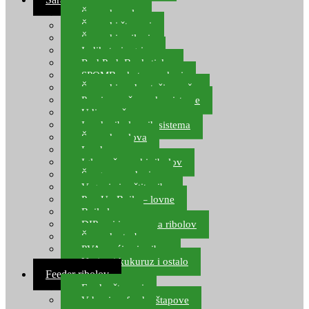
Šaranske role
Šaranski štapovi
Šaranski najloni
Indikatori ugriza
Rod Pod, Banksticks
SPOMB rakete, markeri
Šaranski podmetači, mreže
Pernice za šaranske sisteme
Udice za šarana, amura
Izrada ribolovnih sistema
Šaranska olova
Leadcore
Igle za šaranski ribolov
Špage, upredenice
Vaganje i zaštita ribe
Pop Up Boile – lovne
Boile lovne
DIP-ovi i arome za ribolov
Šaranske torbe
PVA vrećice i pribor
Umjetni kukuruz i ostalo
Feeder ribolov
Feeder štapovi
Vrhovi za feeder štapove