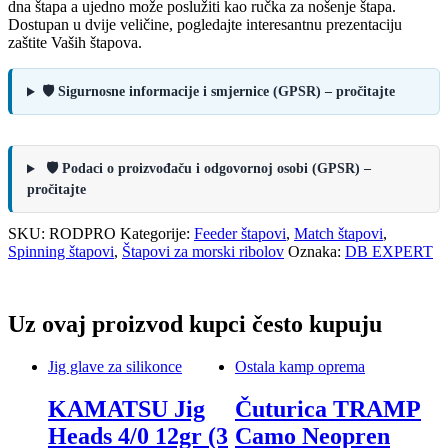
dna štapa a ujedno može poslužiti kao ručka za nošenje štapa.
Dostupan u dvije veličine, pogledajte interesantnu prezentaciju
zaštite Vaših štapova.
🛡️ Sigurnosne informacije i smjernice (GPSR) – pročitajte
🛡️ Podaci o proizvođaču i odgovornoj osobi (GPSR) –
pročitajte
SKU:
RODPRO
Kategorije:
Feeder štapovi
,
Match štapovi
,
Spinning štapovi
,
Štapovi za morski ribolov
Oznaka:
DB EXPERT
Uz ovaj proizvod kupci često kupuju
Jig glave za silikonce
Ostala kamp oprema
KAMATSU Jig
Čuturica TRAMP
Heads 4/0 12gr (3
Camo Neopren