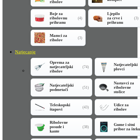
ribolov
Boje za
Ljepilo
ribolovnu
za crve i
(4)
(3)
prihranu
prihranu
Mamci za
(3)
ribolov
Natjecanje
Oprema za
Natjecateljski
natjecateljski
(74)
plovci
ribolov
Nastavci za
Natjecateljski
ribolovne
(51)
podmetači
stolice
Teleskopski
Udice za
(43)
štapovi
ribolov
Ribolovne
Gume i sitni
posude i
(38)
pribor za štek
kante