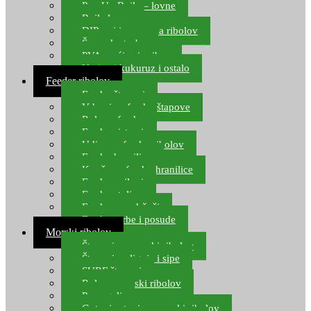
Pop Up Boile – lovne
Boile lovne
DIP-ovi i arome za ribolov
Šaranske torbe
PVA vrećice i pribor
Umjetni kukuruz i ostalo
Feeder ribolov
Feeder štapovi
Vrhovi za feeder štapove
Role za feeder
Feeder sistemi
Udice za feeder ribolov
Feeder hranilice
Kopče za feeder hranilice
Feeder najloni
Feeder stolice
Feeder arm držači
Feeder torbe i posude
Morski ribolov
Štapovi za morski ribolov
Štapovi za lignje i sipe
SURF štapovi
Role za morski ribolov
Parangali
Gotovi setovi za morski ribolov