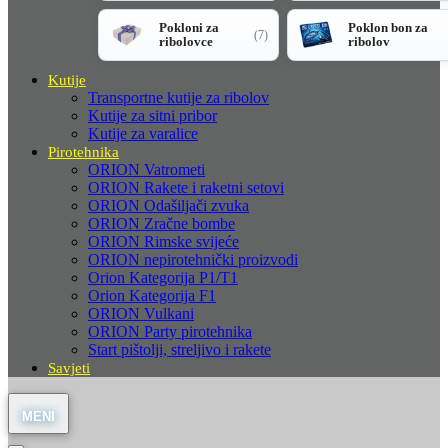
Pokloni za
Poklon bon za
(7)
ribolovce
ribolov
Kutije
Transportne kutije za ribolov
Kutije za sitni pribor
Kutije za varalice
Pirotehnika
ORION Vatrometi
ORION Rakete i raketni setovi
ORION Odašiljači zvuka
ORION Zračne bombe
ORION Rimske svijeće
ORION nepirotehnički proizvodi
Orion Kategorija P1/T1
Orion Kategorija F1
ORION Vulkani
ORION Party pirotehnika
Start pištolji, streljivo i rakete
Savjeti