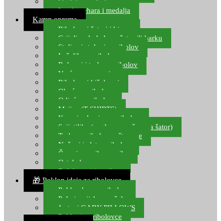
Starlete za ribolov
Izrada pehara i medalja
Kamp oprema
Ribolovni šatori i bivvy
Grijalice, kuhala za šator ili barku
Stolice i stolovi za ribolov
Ležaljke za ribolov
Ruksaci i torbe za ribolov
Vreće za spavanje
Ribolovni kišobrani
Obuća za ribolov
Odjeća za ribolov
Majice (T-SHIRTS)
Kape i rukavice za ribolov
Svijetiljke (naglavne, ručne, za šator)
Torbe za ribolovne štapove
Noževi i alat za ribolov
Čamci za prihranu ribe
Ostala kamp oprema
Dalekozori i optika
🎁 Poklon ideje za ribolovce
Poklon bon za ribolov
Polarizacijske naočale
Jastuci GABY PILLOWS
Pokloni za ribolovce