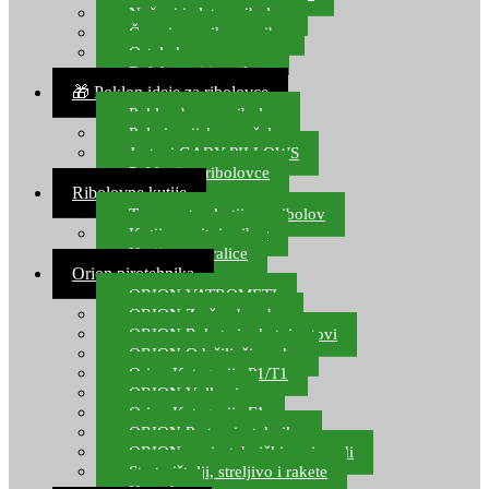
Noževi i alat za ribolov
Čamci za prihranu ribe
Ostala kamp oprema
Dalekozori i optika
🎁 Poklon ideje za ribolovce
Poklon bon za ribolov
Polarizacijske naočale
Jastuci GABY PILLOWS
Pokloni za ribolovce
Ribolovne kutije
Transportne kutije za ribolov
Kutije za sitni pribor
Kutije za varalice
Orion pirotehnika
ORION VATROMETI
ORION Zračne bombe
ORION Rakete i raketni setovi
ORION Odašiljači zvuka
Orion Kategorija P1/T1
ORION Vulkani
Orion Kategorija F1
ORION Party pirotehnika
ORION nepirotehnički proizvodi
Start pištolji, streljivo i rakete