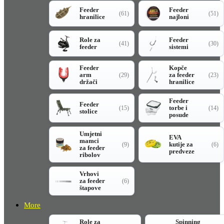
Feeder
Feeder
(61)
(51)
hranilice
najloni
Role za
Feeder
(41)
(30)
feeder
sistemi
Feeder
Kopče
arm
za feeder
(29)
(23)
držači
hranilice
Feeder
Feeder
torbe i
(15)
(14)
stolice
posude
Umjetni
EVA
mamci
kutije za
(9)
(6)
za feeder
predveze
ribolov
Vrhovi
za feeder
(6)
štapove
More
Role za
Spinning