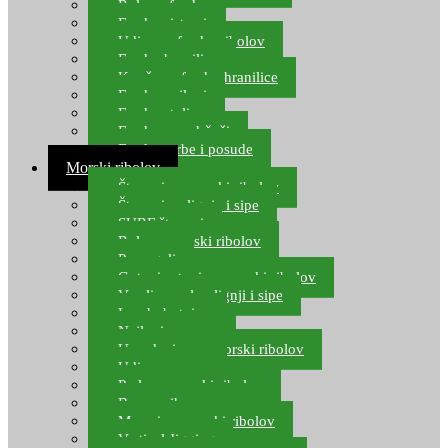
Role za feeder
Feeder sistemi
Udice za feeder ribolov
Feeder hranilice
Kopče za feeder hranilice
Feeder najloni
Feeder stolice
Feeder arm držači
Feeder torbe i posude
Morski ribolov
Štapovi za morski ribolov
Štapovi za lignje i sipe
SURF štapovi
Role za morski ribolov
Parangali
Gotovi setovi za morski ribolov
Varalice za lov lignji i sipe
Lov hobotnice
Najloni za more
Upredenice za morski ribolov
Udice za more
Perle za morski ribolov
Brum prihrana za more
Mamci za morski ribolov
Vertical Jigging