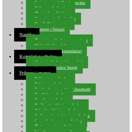
Spinning strijelke, brancina
Pribor za bolentino
Plutajuća odijela
Sonari za traženje ribe
Ronilački program
Kamere i Sonari
Nautika
Čamci za ribolov, gumenjaci
Električni brodski motori
Lithium ION akumulatori
Kompleti za ribolov
Gotovi ribolovni kompleti
Setovi za ribolov lignje
Prihrana i mamci
Prihrana za ribolov
Pelete za ribolov
Feeder lovne pelete i dumbelli
Partikli za ribolov
Zemlja za ribolov
Praškasti aditivi za ribolov
Tekući aditivi za ribolov
Gel i sprej atraktori za ribolov
Lovni kukuruz za ribolov
Živi mamci za ribolov
Ljepilo za crve i prihranu