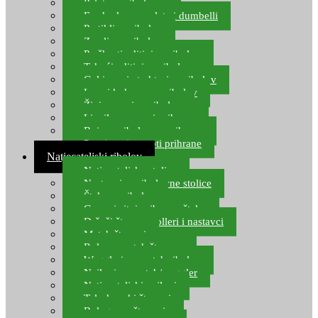
Pelete za ribolov
Feeder lovne pelete i dumbelli
Partikli za ribolov
Zemlja za ribolov
Praškasti aditivi za ribolov
Tekući aditivi za ribolov
Gel i sprej atraktori za ribolov
Lovni kukuruz za ribolov
Živi mamci za ribolov
Ljepilo za crve i prihranu
Boje za ribolovnu prihranu
Provjereni recepti prihrane
Natjecateljski ribolov
Natjecateljske stolice
Nastavci za ribolovne stolice
Šteke za ribolov
Gume i sitni pribor za šteku
Držači štapova rolleri i nastavci
Match štapovi
Role za match štapove
Waggleri za match ribolov
Najloni za match/waggler
Natjecateljski najloni
Teleskopski štapovi
Bolognese štapovi