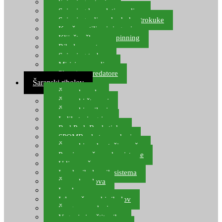
Spinning setovi
Spinning kompleti varalica
Spinning udice, dvokuke, trokuke
Kopče, vrtilice i ringovi
Kliješta, škare za spinning
Ribolov pastrve
Spinning torbe
Mirisi za varalice
Plovci za predatore
Šaranski ribolov
Šaranske role
Šaranski štapovi
Šaranski najloni
Indikatori ugriza
Rod Pod, Banksticks
SPOMB rakete, markeri
Šaranski podmetači, mreže
Pernice za šaranske sisteme
Udice za šarana, amura
Izrada ribolovnih sistema
Šaranska olova
Leadcore
Igle za šaranski ribolov
Špage, upredenice
Vaganje i zaštita ribe