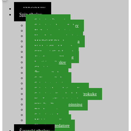
≡ IZBORNIK
Spin ribolov
Spinning štapovi
Spinning role za ribolov
Najloni za spinning
Upredenice za spinning
MADCAT Ribolov soma
Vobleri (Hard Lures)
Silikonci (Soft Lures)
Jig glave za silikonce
Leptiri za ribolov
Glavinjare
Žlice za ribolov
Sajlice za ribolov
Spinning setovi
Spinning kompleti varalica
Spinning udice, dvokuke, trokuke
Kopče, vrtilice i ringovi
Kliješta, škare za spinning
Ribolov pastrve
Spinning torbe
Mirisi za varalice
Plovci za predatore
Šaranski ribolov