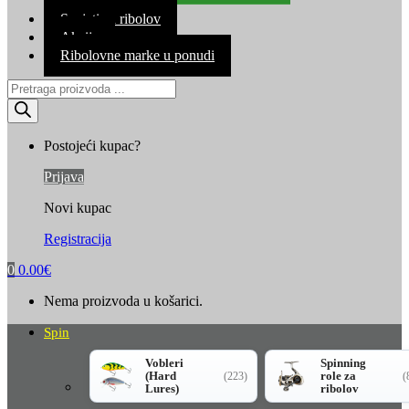
Kontakt
Savjeti za ribolov
Akcija
Ribolovne marke u ponudi
Products
search
Postojeći kupac?
Prijava
Novi kupac
Registracija
0
0.00
€
Nema proizvoda u košarici.
Spin
Vobleri
Spinning
(Hard
role za
(223)
(
Lures)
ribolov