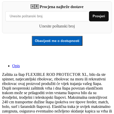
ROD
🇭🇷 Procjena najbrže dostave
PROTECTOR
quantity
Provjeri
Unesite poštanski broj
Obavijesti me o dostupnosti
Opis
Zaštita za štap FLEXIBLE ROD PROTECTOR XL, bilo da ste
spinner, natjecateljski ribolovac, ribolovac na moru ili rekreativni
ribolovac ovaj proizvod produžiti će vijek trajanja vašeg štapa.
Dupli neoprenski zaštitnik vrha i dna štapa povezan elastičnom
trakom može se prilagoditi svim vrstama štapova bilo da su
dvodjelni, trodjelni i teleskopski štapovi. Maksimalna rastezljivost
240 cm transportne dužine štapa (pokriva sve tipove feeder, match,
bolo, surf i šaranskih štapova). Elastična traka je uvijek maksimalno
zategnuta, osigurava eventualno neželjeno skidanje kapica sa vrha ili