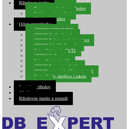
Ribolovne kutije
Transportne kutije za ribolov
Kutije za sitni pribor
Kutije za varalice
Orion pirotehnika
ORION VATROMETI
ORION Zračne bombe
ORION Rakete i raketni setovi
ORION Odašiljači zvuka
Orion Kategorija P1/T1
ORION Vulkani
Orion Kategorija F1
ORION Party pirotehnika
ORION nepirotehnički proizvodi
Start pištolji, streljivo i rakete
Kontakt
Savjeti za ribolov
Akcija
Ribolovne marke u ponudi