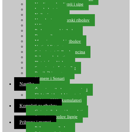
Varalice za lov lignji i sipe
Lov hobotnice
Najloni za more
Upredenice za morski ribolov
Udice za more
Perle za morski ribolov
Brum prihrana za more
Mamci za morski ribolov
Vertical Jigging
Spinning strijelke, brancina
Pribor za bolentino
Plutajuća odijela
Sonari za traženje ribe
Ronilački program
Kamere i Sonari
Nautika
Čamci za ribolov, gumenjaci
Električni brodski motori
Lithium ION akumulatori
Kompleti za ribolov
Gotovi ribolovni kompleti
Setovi za ribolov lignje
Prihrana i mamci
Prihrana za ribolov