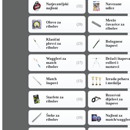
Natjecateljski
Navezane
(32)
najloni
udice
Mreže
Olovo za
čuvarice za
(28)
ribolov
ribolov
Klasični
Bolognese
plovci za
(23)
štapovi
ribolov
Waggleri za
Držači štapov
match
rolleri i
(17)
ribolov
nastavci
Match
Izrada pehara
(15)
štapovi
i medalja
Rezervni
Starlete za
dijelovi za
(10)
ribolov
štapove
Šteke za
Najloni za
(10)
ribolov
match/waggle