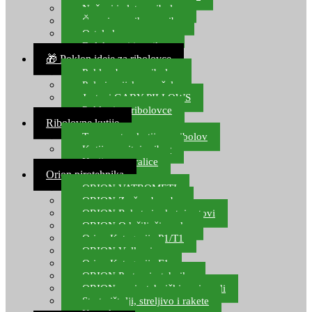
Noževi i alat za ribolov
Čamci za prihranu ribe
Ostala kamp oprema
Dalekozori i optika
🎁 Poklon ideje za ribolovce
Poklon bon za ribolov
Polarizacijske naočale
Jastuci GABY PILLOWS
Pokloni za ribolovce
Ribolovne kutije
Transportne kutije za ribolov
Kutije za sitni pribor
Kutije za varalice
Orion pirotehnika
ORION VATROMETI
ORION Zračne bombe
ORION Rakete i raketni setovi
ORION Odašiljači zvuka
Orion Kategorija P1/T1
ORION Vulkani
Orion Kategorija F1
ORION Party pirotehnika
ORION nepirotehnički proizvodi
Start pištolji, streljivo i rakete