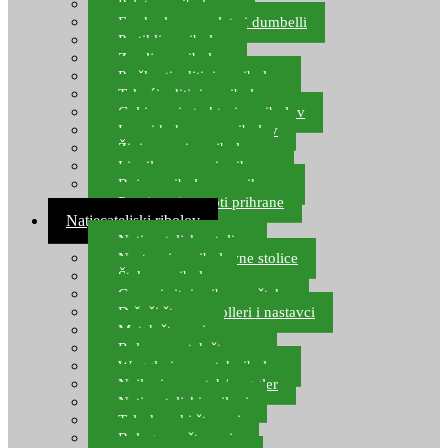
Pelete za ribolov
Feeder lovne pelete i dumbelli
Partikli za ribolov
Zemlja za ribolov
Praškasti aditivi za ribolov
Tekući aditivi za ribolov
Gel i sprej atraktori za ribolov
Lovni kukuruz za ribolov
Živi mamci za ribolov
Ljepilo za crve i prihranu
Boje za ribolovnu prihranu
Provjereni recepti prihrane
Natjecateljski ribolov
Natjecateljske stolice
Nastavci za ribolovne stolice
Šteke za ribolov
Gume i sitni pribor za šteku
Držači štapova rolleri i nastavci
Match štapovi
Role za match štapove
Waggleri za match ribolov
Najloni za match/waggler
Natjecateljski najloni
Teleskopski štapovi
Bolognese štapovi