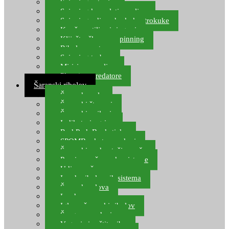
Spinning setovi
Spinning kompleti varalica
Spinning udice, dvokuke, trokuke
Kopče, vrtilice i ringovi
Kliješta, škare za spinning
Ribolov pastrve
Spinning torbe
Mirisi za varalice
Plovci za predatore
Šaranski ribolov
Šaranske role
Šaranski štapovi
Šaranski najloni
Indikatori ugriza
Rod Pod, Banksticks
SPOMB rakete, markeri
Šaranski podmetači, mreže
Pernice za šaranske sisteme
Udice za šarana, amura
Izrada ribolovnih sistema
Šaranska olova
Leadcore
Igle za šaranski ribolov
Špage, upredenice
Vaganje i zaštita ribe