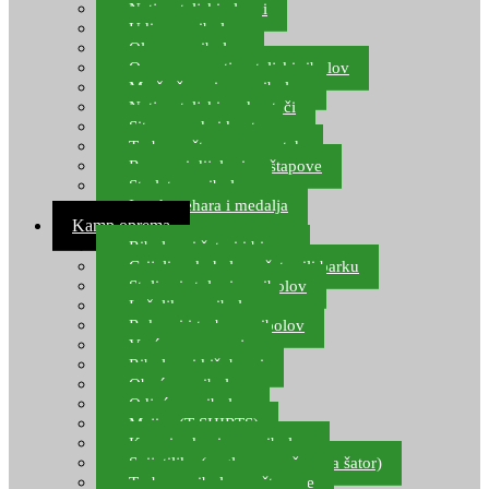
Natjecateljski plovci
Udice za ribolov
Olovo za ribolov
Oprema za natjecateljski ribolov
Mreže čuvarice za ribolov
Natjecateljski podmetači
Sito, posude i kante
Torbe za štapove – match
Rezervni dijelovi za štapove
Starlete za ribolov
Izrada pehara i medalja
Kamp oprema
Ribolovni šatori i bivvy
Grijalice, kuhala za šator ili barku
Stolice i stolovi za ribolov
Ležaljke za ribolov
Ruksaci i torbe za ribolov
Vreće za spavanje
Ribolovni kišobrani
Obuća za ribolov
Odjeća za ribolov
Majice (T-SHIRTS)
Kape i rukavice za ribolov
Svijetiljke (naglavne, ručne, za šator)
Torbe za ribolovne štapove