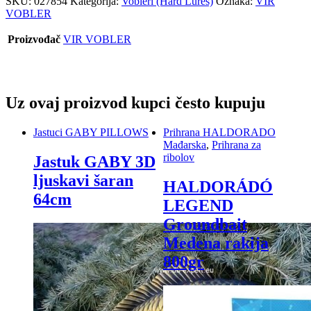
SKU:
027854
Kategorija:
Vobleri (Hard Lures)
Oznaka:
VIR
VOBLER
Proizvođač
VIR VOBLER
Uz ovaj proizvod kupci često kupuju
Jastuci GABY PILLOWS
Prihrana HALDORADO
Mađarska
,
Prihrana za
ribolov
Jastuk GABY 3D
ljuskavi šaran
HALDORÁDÓ
64cm
LEGEND
Groundbait
Medena rakija
800gr