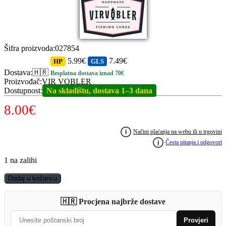
Šifra proizvoda
:
027854
5.99€
7.49€
HP
GLS
Dostava
:
🇭🇷
Besplatna dostava iznad 70€
Proizvođač
:
VIR VOBLER
Dostupnost
:
Na skladištu, dostava 1–3 dana
8.00
€
i
Načini plaćanja na webu ili u trgovini
i
Česta pitanja i odgovori
1 na zalihi
VIR
Dodaj u košaricu
VOBLER
Shelle
🇭🇷 Procjena najbrže dostave
11
Green
Provjeri
quantity