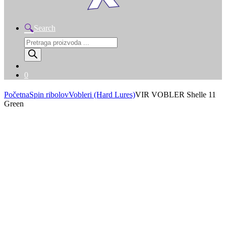
Search
Products
search
0
Početna
Spin ribolov
Vobleri (Hard Lures)
VIR VOBLER Shelle 11
Green