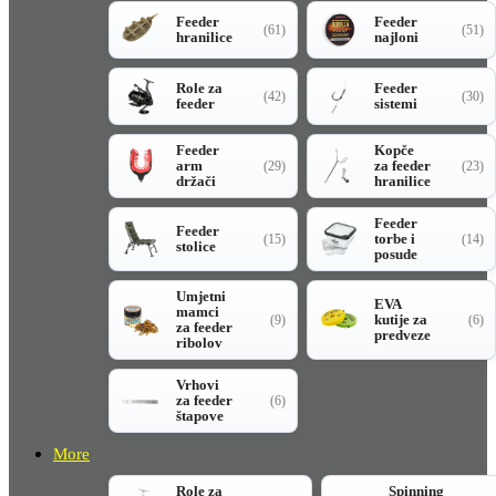
Feeder
Feeder
(61)
(51)
hranilice
najloni
Role za
Feeder
(42)
(30)
feeder
sistemi
Feeder
Kopče
arm
za feeder
(29)
(23)
držači
hranilice
Feeder
Feeder
torbe i
(15)
(14)
stolice
posude
Umjetni
EVA
mamci
kutije za
(9)
(6)
za feeder
predveze
ribolov
Vrhovi
za feeder
(6)
štapove
More
Role za
Spinning