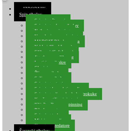
≡ IZBORNIK
Spin ribolov
Spinning štapovi
Spinning role za ribolov
Najloni za spinning
Upredenice za spinning
MADCAT Ribolov soma
Vobleri (Hard Lures)
Silikonci (Soft Lures)
Jig glave za silikonce
Leptiri za ribolov
Glavinjare
Žlice za ribolov
Sajlice za ribolov
Spinning setovi
Spinning kompleti varalica
Spinning udice, dvokuke, trokuke
Kopče, vrtilice i ringovi
Kliješta, škare za spinning
Ribolov pastrve
Spinning torbe
Mirisi za varalice
Plovci za predatore
Šaranski ribolov