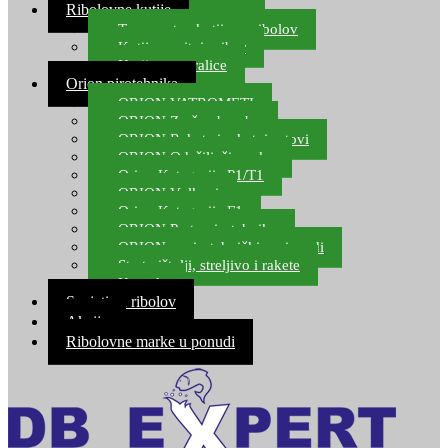
Ribolovne kutije
Transportne kutije za ribolov
Kutije za sitni pribor
Kutije za varalice
Orion pirotehnika
ORION VATROMETI
ORION Zračne bombe
ORION Rakete i raketni setovi
ORION Odašiljači zvuka
Orion Kategorija P1/T1
ORION Vulkani
Orion Kategorija F1
ORION Party pirotehnika
ORION nepirotehnički proizvodi
Start pištolji, streljivo i rakete
Kontakt
Savjeti za ribolov
Akcija
Ribolovne marke u ponudi