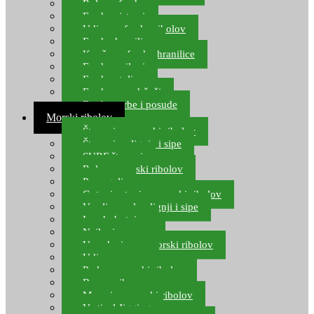
Role za feeder
Feeder sistemi
Udice za feeder ribolov
Feeder hranilice
Kopče za feeder hranilice
Feeder najloni
Feeder stolice
Feeder arm držači
Feeder torbe i posude
Morski ribolov
Štapovi za morski ribolov
Štapovi za lignje i sipe
SURF štapovi
Role za morski ribolov
Parangali
Gotovi setovi za morski ribolov
Varalice za lov lignji i sipe
Lov hobotnice
Najloni za more
Upredenice za morski ribolov
Udice za more
Perle za morski ribolov
Brum prihrana za more
Mamci za morski ribolov
Vertical Jigging