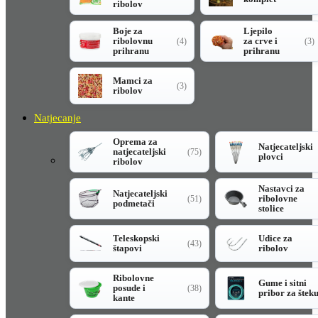
ribolov
Boje za
Ljepilo
ribolovnu
za crve i
(4)
(3)
prihranu
prihranu
Mamci za
(3)
ribolov
Natjecanje
Oprema za
Natjecateljski
natjecateljski
(75)
plovci
ribolov
Nastavci za
Natjecateljski
ribolovne
(51)
podmetači
stolice
Teleskopski
Udice za
(43)
štapovi
ribolov
Ribolovne
Gume i sitni
posude i
(38)
pribor za štek
kante