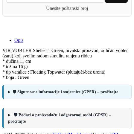
Unesite poštanski broj
Opis
VIR VOBLER Shelle 11 Green, hrvatski proizvod, odličan vobler
(zara) koji svojim radom simulira ranjenu ribicu
* dužina 11 cm
* težina 16 gr
* tip varalice : Floating Topwater (plutajući-bez urona)
* boja : Green
🛡️ Sigurnosne informacije i smjernice (GPSR) – pročitajte
🛡️ Podaci o proizvođaču i odgovornoj osobi (GPSR) –
pročitajte