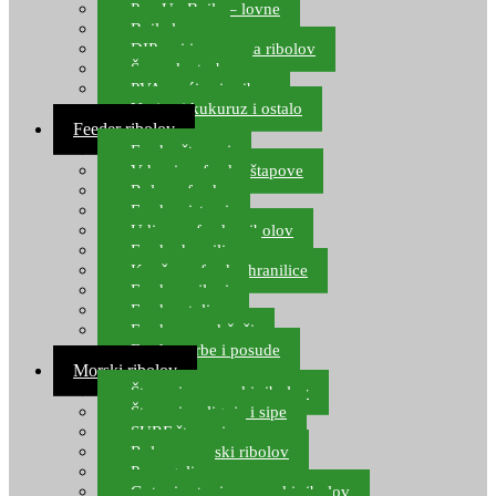
Pop Up Boile – lovne
Boile lovne
DIP-ovi i arome za ribolov
Šaranske torbe
PVA vrećice i pribor
Umjetni kukuruz i ostalo
Feeder ribolov
Feeder štapovi
Vrhovi za feeder štapove
Role za feeder
Feeder sistemi
Udice za feeder ribolov
Feeder hranilice
Kopče za feeder hranilice
Feeder najloni
Feeder stolice
Feeder arm držači
Feeder torbe i posude
Morski ribolov
Štapovi za morski ribolov
Štapovi za lignje i sipe
SURF štapovi
Role za morski ribolov
Parangali
Gotovi setovi za morski ribolov