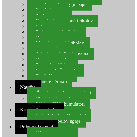
Varalice za lov lignji i sipe
Lov hobotnice
Najloni za more
Upredenice za morski ribolov
Udice za more
Perle za morski ribolov
Brum prihrana za more
Mamci za morski ribolov
Vertical Jigging
Spinning strijelke, brancina
Pribor za bolentino
Plutajuća odijela
Sonari za traženje ribe
Ronilački program
Kamere i Sonari
Nautika
Čamci za ribolov, gumenjaci
Električni brodski motori
Lithium ION akumulatori
Kompleti za ribolov
Gotovi ribolovni kompleti
Setovi za ribolov lignje
Prihrana i mamci
Prihrana za ribolov