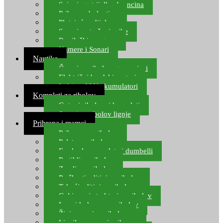
Spinning strijelke, brancina
Pribor za bolentino
Plutajuća odijela
Sonari za traženje ribe
Ronilački program
Kamere i Sonari
Nautika
Čamci za ribolov, gumenjaci
Električni brodski motori
Lithium ION akumulatori
Kompleti za ribolov
Gotovi ribolovni kompleti
Setovi za ribolov lignje
Prihrana i mamci
Prihrana za ribolov
Pelete za ribolov
Feeder lovne pelete i dumbelli
Partikli za ribolov
Zemlja za ribolov
Praškasti aditivi za ribolov
Tekući aditivi za ribolov
Gel i sprej atraktori za ribolov
Lovni kukuruz za ribolov
Živi mamci za ribolov
Ljepilo za crve i prihranu