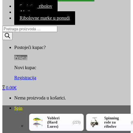
Kontakt
Savjeti za ribolov
Akcija
Ribolovne marke u ponudi
Products
search
Postojeći kupac?
Prijava
Novi kupac
Registracija
0
0.00
€
Nema proizvoda u košarici.
Spin
Vobleri
Spinning
(Hard
role za
(223)
(
Lures)
ribolov