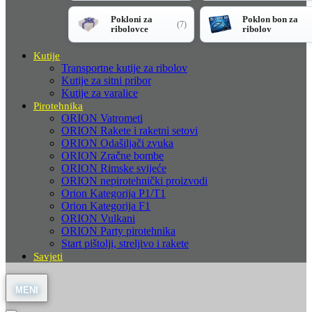
Pokloni za
Poklon bon za
(7)
ribolovce
ribolov
Kutije
Transportne kutije za ribolov
Kutije za sitni pribor
Kutije za varalice
Pirotehnika
ORION Vatrometi
ORION Rakete i raketni setovi
ORION Odašiljači zvuka
ORION Zračne bombe
ORION Rimske svijeće
ORION nepirotehnički proizvodi
Orion Kategorija P1/T1
Orion Kategorija F1
ORION Vulkani
ORION Party pirotehnika
Start pištolji, streljivo i rakete
Savjeti