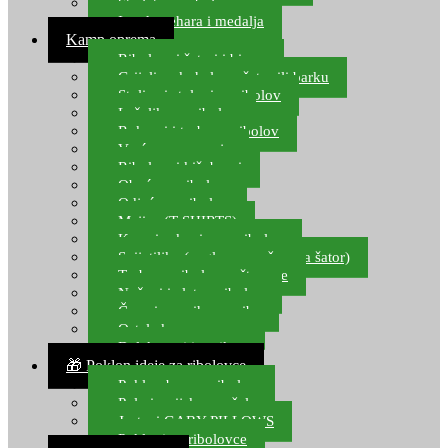
Starlete za ribolov
Izrada pehara i medalja
Kamp oprema
Ribolovni šatori i bivvy
Grijalice, kuhala za šator ili barku
Stolice i stolovi za ribolov
Ležaljke za ribolov
Ruksaci i torbe za ribolov
Vreće za spavanje
Ribolovni kišobrani
Obuća za ribolov
Odjeća za ribolov
Majice (T-SHIRTS)
Kape i rukavice za ribolov
Svijetiljke (naglavne, ručne, za šator)
Torbe za ribolovne štapove
Noževi i alat za ribolov
Čamci za prihranu ribe
Ostala kamp oprema
Dalekozori i optika
🎁 Poklon ideje za ribolovce
Poklon bon za ribolov
Polarizacijske naočale
Jastuci GABY PILLOWS
Pokloni za ribolovce