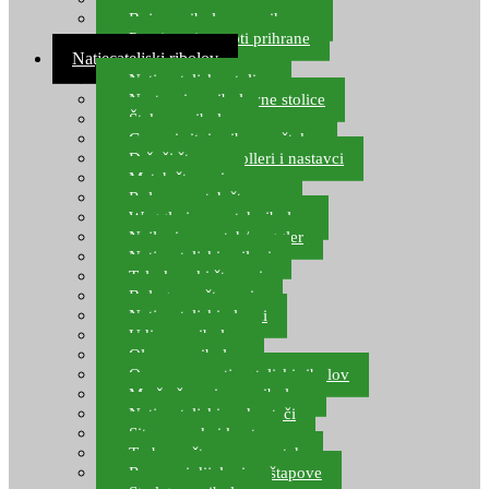
Boje za ribolovnu prihranu
Provjereni recepti prihrane
Natjecateljski ribolov
Natjecateljske stolice
Nastavci za ribolovne stolice
Šteke za ribolov
Gume i sitni pribor za šteku
Držači štapova rolleri i nastavci
Match štapovi
Role za match štapove
Waggleri za match ribolov
Najloni za match/waggler
Natjecateljski najloni
Teleskopski štapovi
Bolognese štapovi
Natjecateljski plovci
Udice za ribolov
Olovo za ribolov
Oprema za natjecateljski ribolov
Mreže čuvarice za ribolov
Natjecateljski podmetači
Sito, posude i kante
Torbe za štapove – match
Rezervni dijelovi za štapove