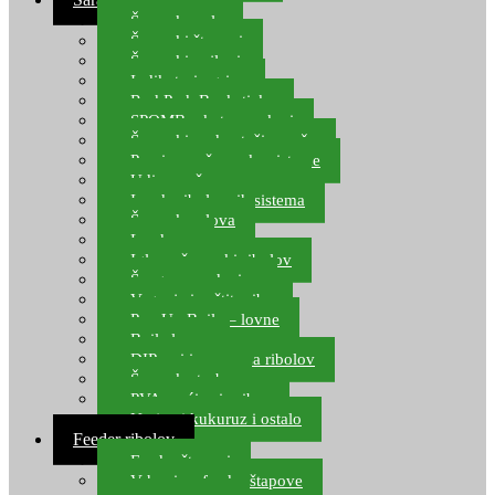
Šaranske role
Šaranski štapovi
Šaranski najloni
Indikatori ugriza
Rod Pod, Banksticks
SPOMB rakete, markeri
Šaranski podmetači, mreže
Pernice za šaranske sisteme
Udice za šarana, amura
Izrada ribolovnih sistema
Šaranska olova
Leadcore
Igle za šaranski ribolov
Špage, upredenice
Vaganje i zaštita ribe
Pop Up Boile – lovne
Boile lovne
DIP-ovi i arome za ribolov
Šaranske torbe
PVA vrećice i pribor
Umjetni kukuruz i ostalo
Feeder ribolov
Feeder štapovi
Vrhovi za feeder štapove