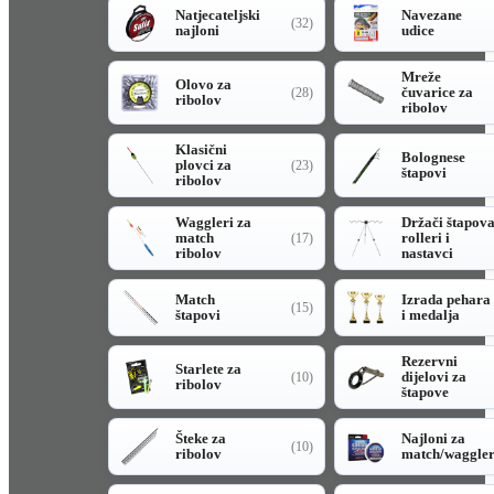
Natjecateljski
Navezane
(32)
najloni
udice
Mreže
Olovo za
čuvarice za
(28)
ribolov
ribolov
Klasični
Bolognese
plovci za
(23)
štapovi
ribolov
Waggleri za
Držači štapov
match
rolleri i
(17)
ribolov
nastavci
Match
Izrada pehara
(15)
štapovi
i medalja
Rezervni
Starlete za
dijelovi za
(10)
ribolov
štapove
Šteke za
Najloni za
(10)
ribolov
match/waggle