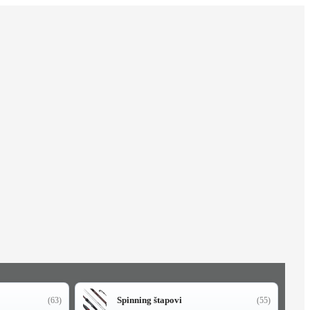
Spinning štapovi
(63)
(55)