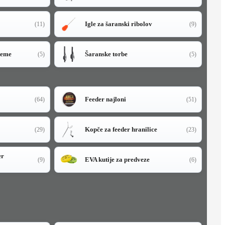
Igle za šaranski ribolov
(11)
(9)
teme
Šaranske torbe
(5)
(5)
Feeder najloni
(64)
(51)
Kopče za feeder hranilice
(29)
(23)
er
EVA kutije za predveze
(9)
(6)