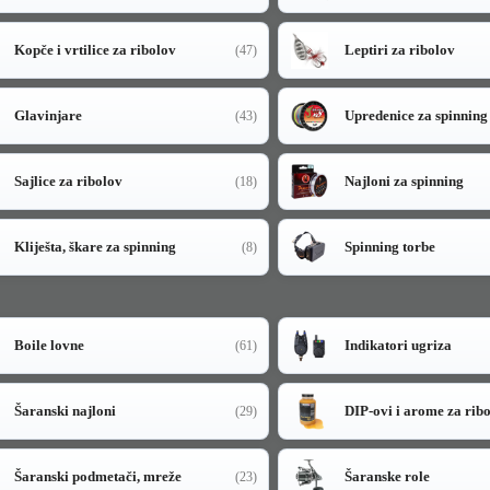
Kopče i vrtilice za ribolov
Leptiri za ribolov
(47)
Glavinjare
Upredenice za spinning
(43)
Sajlice za ribolov
Najloni za spinning
(18)
Kliješta, škare za spinning
Spinning torbe
(8)
Boile lovne
Indikatori ugriza
(61)
Šaranski najloni
DIP-ovi i arome za rib
(29)
Šaranski podmetači, mreže
Šaranske role
(23)