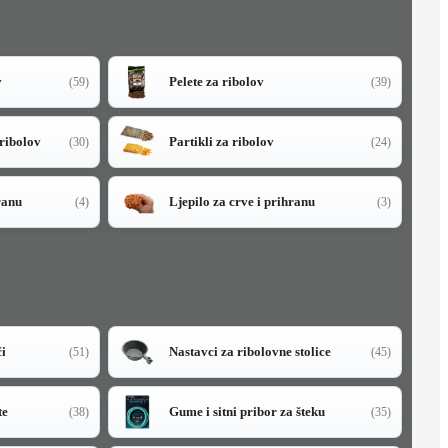
v
Pelete za ribolov
(59)
(39)
 ribolov
Partikli za ribolov
(30)
(24)
ranu
Ljepilo za crve i prihranu
(4)
(3)
či
Nastavci za ribolovne stolice
(51)
(45)
te
Gume i sitni pribor za šteku
(38)
(35)