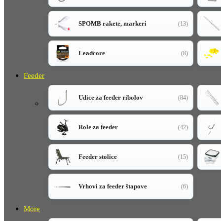
SPOMB rakete, markeri
(13)
Leadcore
(8)
Feeder
Udice za feeder ribolov
(84)
Role za feeder
(42)
Feeder stolice
(15)
Vrhovi za feeder štapove
(6)
More