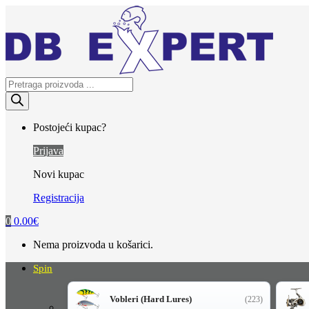
Skip
Skip
to
to
navigation
content
Products
search
Postojeći kupac?
Prijava
Novi kupac
Registracija
0
0.00
€
Nema proizvoda u košarici.
Spin
Vobleri (Hard Lures)
(223)