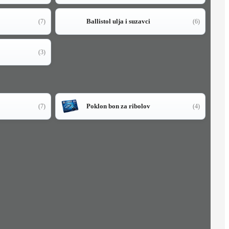
Ballistol ulja i suzavci
(7)
(6)
(3)
Poklon bon za ribolov
(7)
(4)