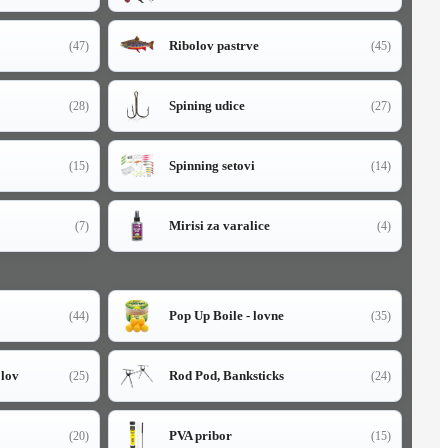
Ribolov pastrve
(47)
(45)
Spining udice
(28)
(27)
Spinning setovi
(15)
(14)
Mirisi za varalice
(7)
(4)
Pop Up Boile - lovne
(44)
(35)
olov
Rod Pod, Banksticks
(25)
(24)
PVA pribor
(20)
(15)