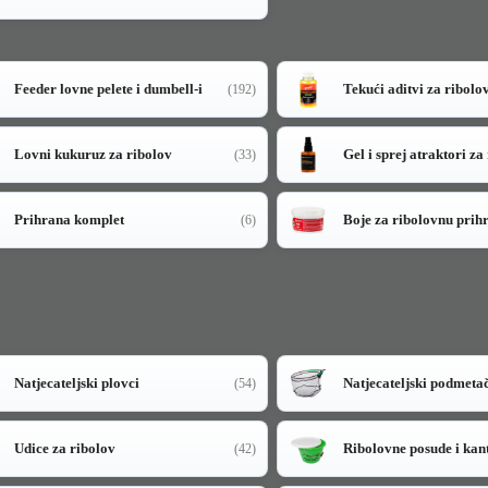
Feeder lovne pelete i dumbell-i
Tekući aditvi za ribolo
(192)
Lovni kukuruz za ribolov
Gel i sprej atraktori za
(33)
Prihrana komplet
Boje za ribolovnu prih
(6)
Natjecateljski plovci
Natjecateljski podmeta
(54)
Udice za ribolov
Ribolovne posude i kan
(42)