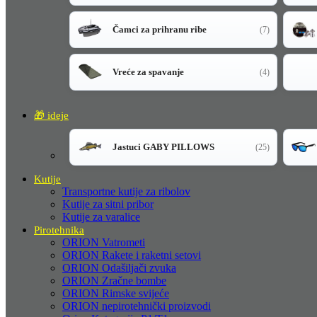
Čamci za prihranu ribe
(7)
Vreće za spavanje
(4)
🎁 ideje
Jastuci GABY PILLOWS
(25)
Kutije
Transportne kutije za ribolov
Kutije za sitni pribor
Kutije za varalice
Pirotehnika
ORION Vatrometi
ORION Rakete i raketni setovi
ORION Odašiljači zvuka
ORION Zračne bombe
ORION Rimske svijeće
ORION nepirotehnički proizvodi