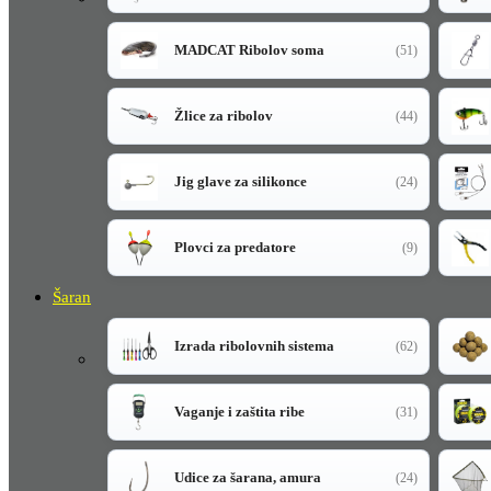
MADCAT Ribolov soma
(51)
Žlice za ribolov
(44)
Jig glave za silikonce
(24)
Plovci za predatore
(9)
Šaran
Izrada ribolovnih sistema
(62)
Vaganje i zaštita ribe
(31)
Udice za šarana, amura
(24)