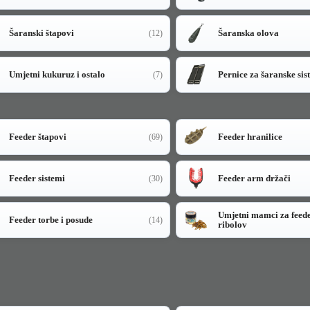
Šaranski štapovi
Šaranska olova
(12)
Umjetni kukuruz i ostalo
Pernice za šaranske sis
(7)
Feeder štapovi
Feeder hranilice
(69)
Feeder sistemi
Feeder arm držači
(30)
Umjetni mamci za feed
Feeder torbe i posude
(14)
ribolov