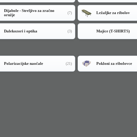
Dijabole - Streljivo za zračno
Ležaljke za ribolov
(7)
oružje
Dalekozori i optika
Majice (T-SHIRTS)
(3)
Polarizacijske naočale
Pokloni za ribolovce
(21)