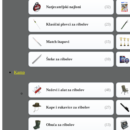
Natjecateljski najloni
(32)
Klasični plovci za ribolov
(23)
Match štapovi
(15)
Šteke za ribolov
(10)
Kamp
Noževi i alat za ribolov
(48)
Kape i rukavice za ribolov
(27)
Obuća za ribolov
(13)