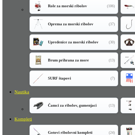
Role za morski ribolov
(106)
Oprema za morski ribolov
(37)
Upredenice za morski ribolov
(30)
Brum prihrana za more
(13)
SURF štapovi
(7)
Nautika
Čamci za ribolov, gumenjaci
(13)
Kompleti
Gotovi ribolovni kompleti
(24)