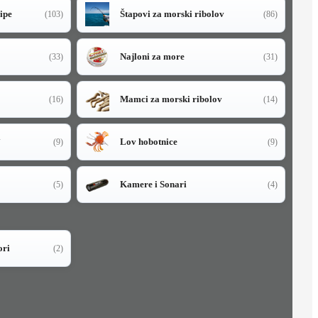
sipe
Štapovi za morski ribolov
(103)
(86)
Najloni za more
(33)
(31)
Mamci za morski ribolov
(16)
(14)
i
Lov hobotnice
(9)
(9)
Kamere i Sonari
(5)
(4)
ori
(2)