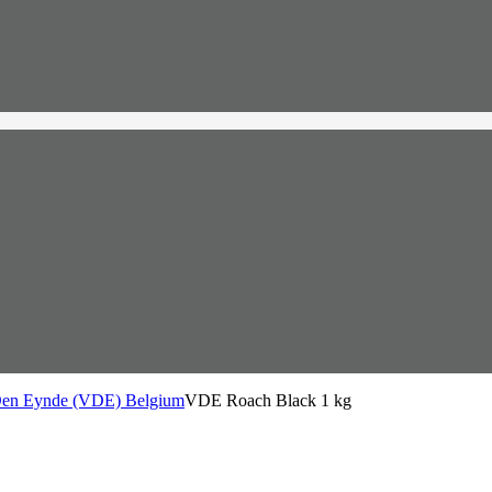
Den Eynde (VDE) Belgium
VDE Roach Black 1 kg