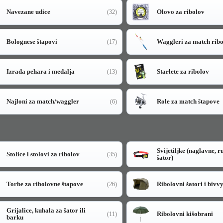
Navezane udice
Olovo za ribolov
(32)
Bolognese štapovi
Waggleri za match rib
(17)
Izrada pehara i medalja
Starlete za ribolov
(13)
Najloni za match/waggler
Role za match štapove
(6)
Svijetiljke (naglavne, r
Stolice i stolovi za ribolov
(35)
šator)
Torbe za ribolovne štapove
Ribolovni šatori i bivv
(26)
Grijalice, kuhala za šator ili
Ribolovni kišobrani
(11)
barku