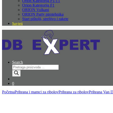
Orion Kategorija P1/T1
Orion Kategorija F1
ORION Vulkani
ORION Party pirotehnika
Start pištolji, streljivo i rakete
Savjeti
Search
Products
search
0
Početna
Prihrana i mamci za ribolov
Prihrana za ribolov
Prihrana Van 