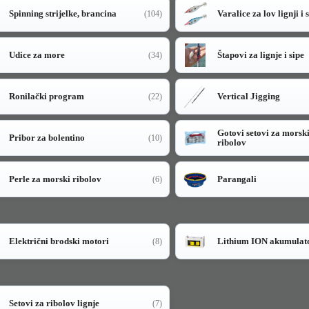
Spinning strijelke, brancina
Varalice za lov lignji i 
(104)
Udice za more
Štapovi za lignje i sipe
(34)
Ronilački program
Vertical Jigging
(22)
Gotovi setovi za morsk
Pribor za bolentino
(10)
ribolov
Perle za morski ribolov
Parangali
(6)
Električni brodski motori
Lithium ION akumulat
(8)
Setovi za ribolov lignje
(7)