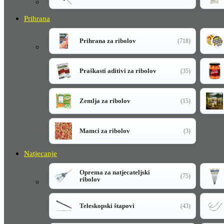
Prihrana
Prihrana za ribolov
(718)
Praškasti aditivi za ribolov
(35)
Zemlja za ribolov
(15)
Mamci za ribolov
(3)
Natjecanje
Oprema za natjecateljski
(75)
ribolov
Teleskopski štapovi
(43)