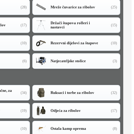
Mreže čuvarice za ribolov
(28)
(25)
Držači štapova rolleri i
olov
(17)
(15)
nastavci
Rezervni dijelovi za štapove
(10)
(10)
Natjecateljske stolice
(6)
(3)
učne, za
Ruksaci i torbe za ribolov
(34)
(32)
y
Odjeća za ribolov
(19)
(17)
Ostala kamp oprema
(10)
(8)