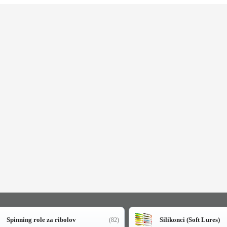
Spinning role za ribolov
Silikonci (Soft Lures)
(82)