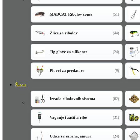
MADCAT Ribolov soma
(51)
Žlice za ribolov
(44)
Jig glave za silikonce
(24)
Plovci za predatore
(9)
Šaran
Izrada ribolovnih sistema
(62)
Vaganje i zaštita ribe
(31)
Udice za šarana, amura
(24)