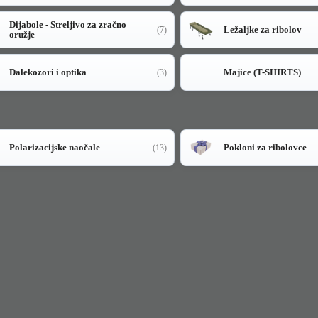
Dijabole - Streljivo za zračno
Ležaljke za ribolov
(7)
oružje
Dalekozori i optika
Majice (T-SHIRTS)
(3)
Polarizacijske naočale
Pokloni za ribolovce
(13)