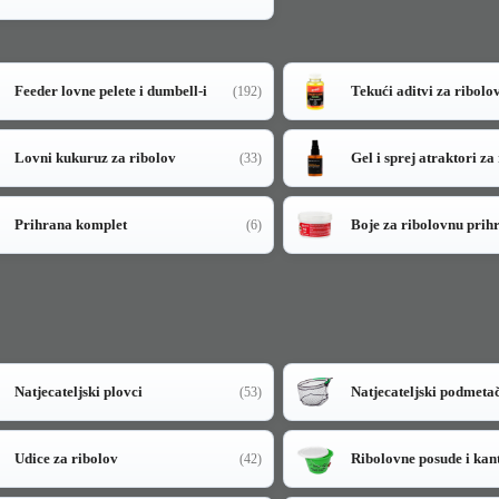
Feeder lovne pelete i dumbell-i
Tekući aditvi za ribolo
(192)
Lovni kukuruz za ribolov
Gel i sprej atraktori za
(33)
Prihrana komplet
Boje za ribolovnu prih
(6)
Natjecateljski plovci
Natjecateljski podmeta
(53)
Udice za ribolov
Ribolovne posude i kan
(42)