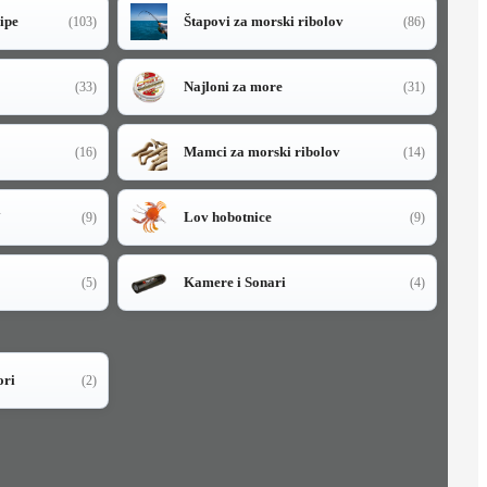
sipe
Štapovi za morski ribolov
(103)
(86)
Najloni za more
(33)
(31)
Mamci za morski ribolov
(16)
(14)
i
Lov hobotnice
(9)
(9)
Kamere i Sonari
(5)
(4)
ori
(2)