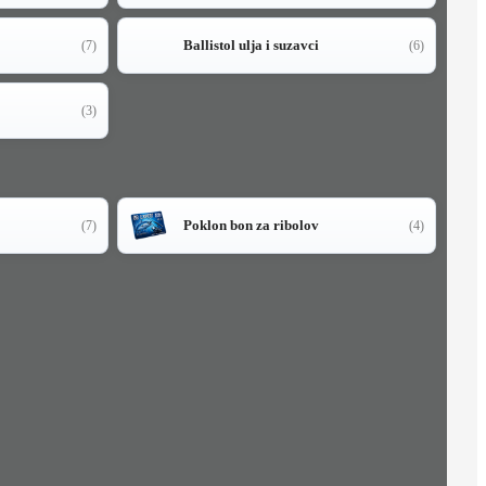
Ballistol ulja i suzavci
(7)
(6)
(3)
Poklon bon za ribolov
(7)
(4)