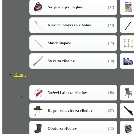
Natjecateljski najloni
(32)
Klasični plovci za ribolov
(23)
Match štapovi
(15)
Šteke za ribolov
(10)
Kamp
Noževi i alat za ribolov
(48)
Kape i rukavice za ribolov
(27)
Obuća za ribolov
(13)