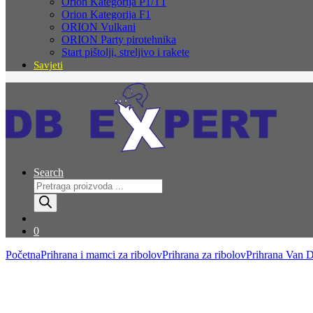
Orion Kategorija P1/T1
Orion Kategorija F1
ORION Vulkani
ORION Party pirotehnika
Start pištolji, streljivo i rakete
Savjeti
Search
Products
search
0
Početna
Prihrana i mamci za ribolov
Prihrana za ribolov
Prihrana Van 