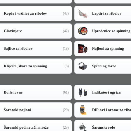
Kopče i vrtilice za ribolov
Leptiri za ribolov
(47)
Glavinjare
Upredenice za spinning
(42)
Sajlice za ribolov
Najloni za spinning
(18)
Kliješta, škare za spinning
Spinning torbe
(8)
Boile lovne
Indikatori ugriza
(61)
Šaranski najloni
DIP-ovi i arome za rib
(29)
Šaranski podmetači, mreže
Šaranske role
(23)