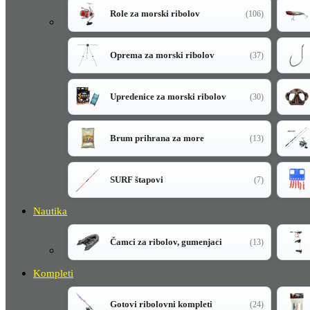
Role za morski ribolov
(106)
Oprema za morski ribolov
(37)
Upredenice za morski ribolov
(30)
Brum prihrana za more
(13)
SURF štapovi
(7)
Nautika
Čamci za ribolov, gumenjaci
(13)
Kompleti
Gotovi ribolovni kompleti
(24)