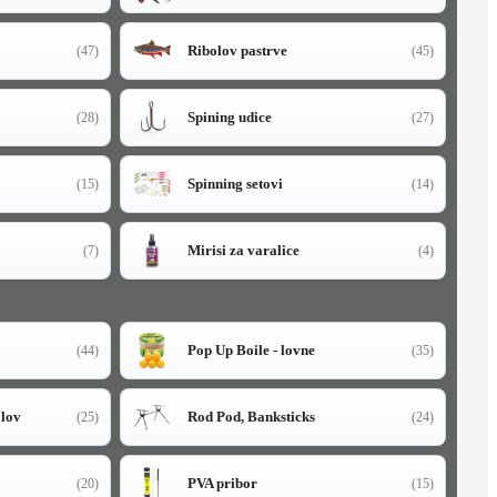
Ribolov pastrve
(47)
(45)
Spining udice
(28)
(27)
Spinning setovi
(15)
(14)
Mirisi za varalice
(7)
(4)
Pop Up Boile - lovne
(44)
(35)
olov
Rod Pod, Banksticks
(25)
(24)
PVA pribor
(20)
(15)