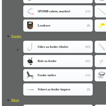
SPOMB rakete, markeri
(13)
Leadcore
(8)
Feeder
Udice za feeder ribolov
(83)
Role za feeder
(41)
Feeder stolice
(15)
Vrhovi za feeder štapove
(6)
More