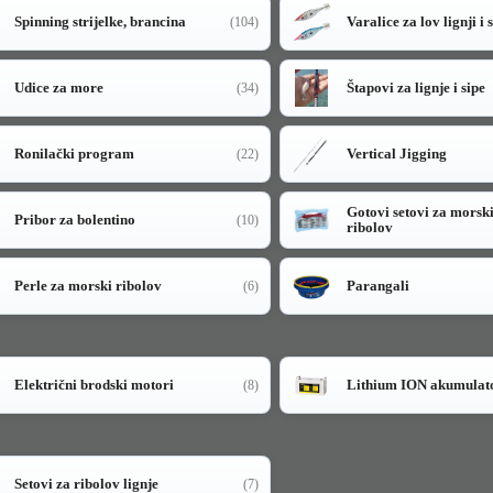
Spinning strijelke, brancina
Varalice za lov lignji i 
(104)
Udice za more
Štapovi za lignje i sipe
(34)
Ronilački program
Vertical Jigging
(22)
Gotovi setovi za morsk
Pribor za bolentino
(10)
ribolov
Perle za morski ribolov
Parangali
(6)
Električni brodski motori
Lithium ION akumulat
(8)
Setovi za ribolov lignje
(7)