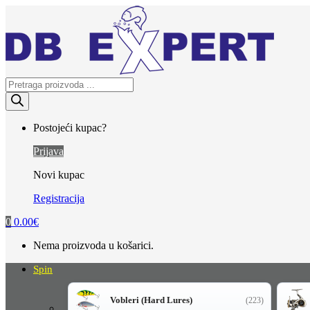
Skip
Skip
to
to
navigation
content
Products
search
Postojeći kupac?
Prijava
Novi kupac
Registracija
0
0.00
€
Nema proizvoda u košarici.
Spin
Vobleri (Hard Lures)
(223)