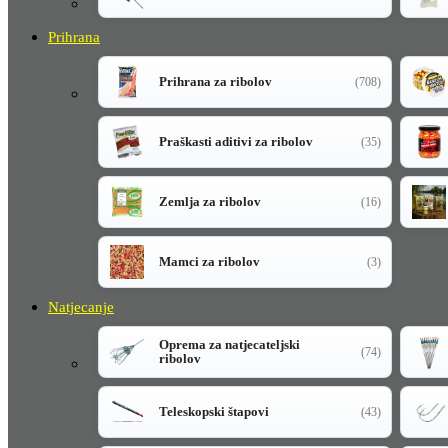
Prihrana
Prihrana za ribolov
(708)
Praškasti aditivi za ribolov
(35)
Zemlja za ribolov
(16)
Mamci za ribolov
(3)
Natjecanje
Oprema za natjecateljski
(74)
ribolov
Teleskopski štapovi
(43)