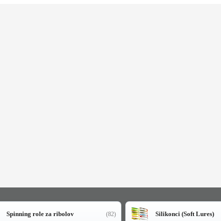
Spinning role za ribolov
Silikonci (Soft Lures)
(82)