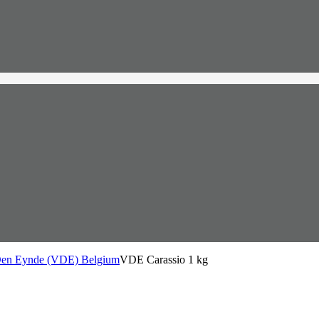
Den Eynde (VDE) Belgium
VDE Carassio 1 kg