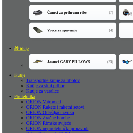
Čamci za prihranu ribe
(7)
Vreće za spavanje
(4)
🎁 ideje
Jastuci GABY PILLOWS
(25)
Kutije
Transportne kutije za ribolov
Kutije za sitni pribor
Kutije za varalice
Pirotehnika
ORION Vatrometi
ORION Rakete i raketni setovi
ORION Odašiljači zvuka
ORION Zračne bombe
ORION Rimske svijeće
ORION nepirotehnički proizvodi