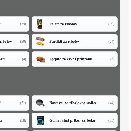
v
Pelete za ribolov
(59)
(39)
 ribolov
Partikli za ribolov
(30)
(24)
ranu
Ljepilo za crve i prihranu
(4)
(3)
či
Nastavci za ribolovne stolice
(51)
(44)
te
Gume i sitni pribor za šteku
(38)
(35)