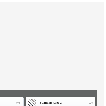
Spinning štapovi
(63)
(55)