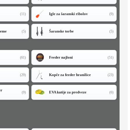
Igle za šaranski ribolov
(11)
(9)
teme
Šaranske torbe
(5)
(5)
Feeder najloni
(61)
(51)
Kopče za feeder hranilice
(29)
(23)
er
EVA kutije za predveze
(9)
(6)