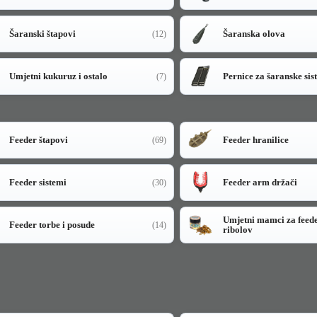
Šaranski štapovi
Šaranska olova
(12)
Umjetni kukuruz i ostalo
Pernice za šaranske sis
(7)
Feeder štapovi
Feeder hranilice
(69)
Feeder sistemi
Feeder arm držači
(30)
Umjetni mamci za feed
Feeder torbe i posude
(14)
ribolov