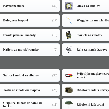
Navezane udice
Olovo za ribolov
(32)
Bolognese štapovi
Waggleri za match rib
(17)
Izrada pehara i medalja
Starlete za ribolov
(13)
Najloni za match/waggler
Role za match štapove
(6)
Svijetiljke (naglavne, r
Stolice i stolovi za ribolov
(35)
šator)
Torbe za ribolovne štapove
Ribolovni šatori i bivv
(26)
Grijalice, kuhala za šator ili
Ribolovni kišobrani
(11)
barku