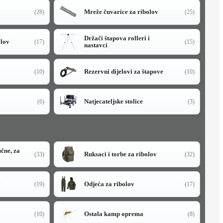
Mreže čuvarice za ribolov
(28)
(25)
Držači štapova rolleri i
olov
(17)
(15)
nastavci
Rezervni dijelovi za štapove
(10)
(10)
Natjecateljske stolice
(6)
(3)
učne, za
Ruksaci i torbe za ribolov
(33)
(32)
y
Odjeća za ribolov
(19)
(17)
Ostala kamp oprema
(10)
(8)