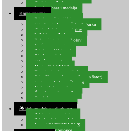
Starlete za ribolov
Izrada pehara i medalja
Kamp oprema
Ribolovni šatori i bivvy
Grijalice, kuhala za šator ili barku
Stolice i stolovi za ribolov
Ležaljke za ribolov
Ruksaci i torbe za ribolov
Vreće za spavanje
Ribolovni kišobrani
Obuća za ribolov
Odjeća za ribolov
Majice (T-SHIRTS)
Kape i rukavice za ribolov
Svijetiljke (naglavne, ručne, za šator)
Torbe za ribolovne štapove
Noževi i alat za ribolov
Čamci za prihranu ribe
Ostala kamp oprema
Dalekozori i optika
🎁 Poklon ideje za ribolovce
Poklon bon za ribolov
Polarizacijske naočale
Jastuci GABY PILLOWS
Pokloni za ribolovce