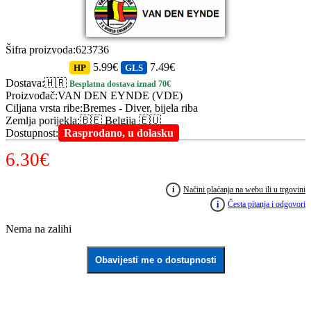
Šifra proizvoda
:
623736
5.99€
7.49€
HP
GLS
Dostava
:
🇭🇷
Besplatna dostava iznad 70€
Proizvođač
:
VAN DEN EYNDE (VDE)
Ciljana vrsta ribe
:
Bremes - Diver, bijela riba
Zemlja porijekla
:
🇧🇪 Belgija 🇪🇺
Dostupnost
:
Rasprodano, u dolasku
6.30
€
i
Načini plaćanja na webu ili u trgovini
i
Česta pitanja i odgovori
Nema na zalihi
Obavijesti me o dostupnosti