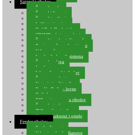
Šaranski ribolov
Šaranske role
Šaranski štapovi
Šaranski najloni
Indikatori ugriza
Rod Pod, Banksticks
SPOMB rakete, markeri
Šaranski podmetači, mreže
Pernice za šaranske sisteme
Udice za šarana, amura
Izrada ribolovnih sistema
Šaranska olova
Leadcore
Igle za šaranski ribolov
Špage, upredenice
Vaganje i zaštita ribe
Pop Up Boile – lovne
Boile lovne
DIP-ovi i arome za ribolov
Šaranske torbe
PVA vrećice i pribor
Umjetni kukuruz i ostalo
Feeder ribolov
Feeder štapovi
Vrhovi za feeder štapove