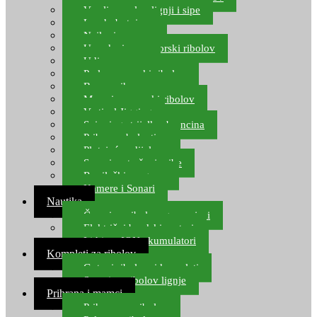
Varalice za lov lignji i sipe
Lov hobotnice
Najloni za more
Upredenice za morski ribolov
Udice za more
Perle za morski ribolov
Brum prihrana za more
Mamci za morski ribolov
Vertical Jigging
Spinning strijelke, brancina
Pribor za bolentino
Plutajuća odijela
Sonari za traženje ribe
Ronilački program
Kamere i Sonari
Nautika
Čamci za ribolov, gumenjaci
Električni brodski motori
Lithium ION akumulatori
Kompleti za ribolov
Gotovi ribolovni kompleti
Setovi za ribolov lignje
Prihrana i mamci
Prihrana za ribolov