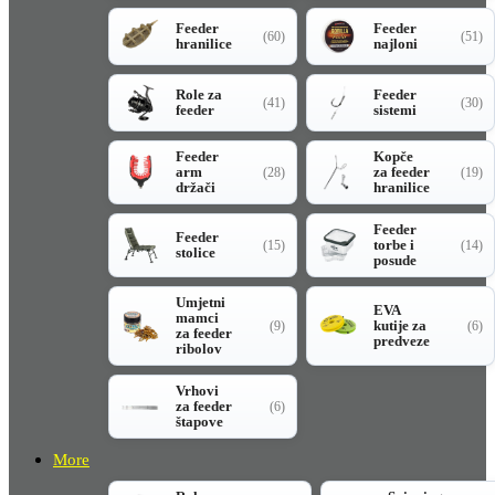
Feeder
Feeder
(60)
(51)
hranilice
najloni
Role za
Feeder
(41)
(30)
feeder
sistemi
Feeder
Kopče
arm
za feeder
(28)
(19)
držači
hranilice
Feeder
Feeder
torbe i
(15)
(14)
stolice
posude
Umjetni
EVA
mamci
kutije za
(9)
(6)
za feeder
predveze
ribolov
Vrhovi
za feeder
(6)
štapove
More