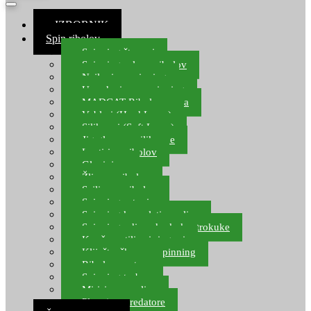
≡ IZBORNIK
Spin ribolov
Spinning štapovi
Spinning role za ribolov
Najloni za spinning
Upredenice za spinning
MADCAT Ribolov soma
Vobleri (Hard Lures)
Silikonci (Soft Lures)
Jig glave za silikonce
Leptiri za ribolov
Glavinjare
Žlice za ribolov
Sajlice za ribolov
Spinning setovi
Spinning kompleti varalica
Spinning udice, dvokuke, trokuke
Kopče, vrtilice i ringovi
Kliješta, škare za spinning
Ribolov pastrve
Spinning torbe
Mirisi za varalice
Plovci za predatore