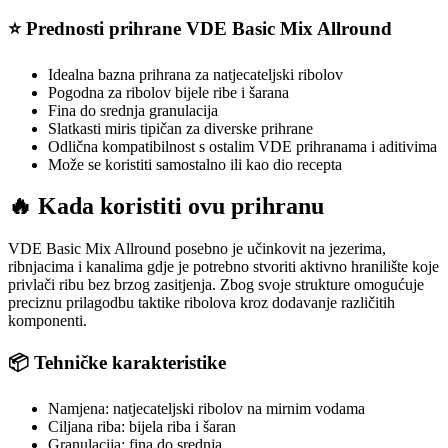
⭐ Prednosti prihrane VDE Basic Mix Allround
Idealna bazna prihrana za natjecateljski ribolov
Pogodna za ribolov bijele ribe i šarana
Fina do srednja granulacija
Slatkasti miris tipičan za diverske prihrane
Odlična kompatibilnost s ostalim VDE prihranama i aditivima
Može se koristiti samostalno ili kao dio recepta
🔥 Kada koristiti ovu prihranu
VDE Basic Mix Allround posebno je učinkovit na jezerima,
ribnjacima i kanalima gdje je potrebno stvoriti aktivno hranilište koje
privlači ribu bez brzog zasitjenja. Zbog svoje strukture omogućuje
preciznu prilagodbu taktike ribolova kroz dodavanje različitih
komponenti.
📦 Tehničke karakteristike
Namjena: natjecateljski ribolov na mirnim vodama
Ciljana riba: bijela riba i šaran
Granulacija: fina do srednja