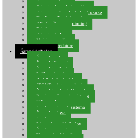
Spinning setovi
Spinning kompleti varalica
Spinning udice, dvokuke, trokuke
Kopče, vrtilice i ringovi
Kliješta, škare za spinning
Ribolov pastrve
Spinning torbe
Mirisi za varalice
Plovci za predatore
Šaranski ribolov
Šaranske role
Šaranski štapovi
Šaranski najloni
Indikatori ugriza
Rod Pod, Banksticks
SPOMB rakete, markeri
Šaranski podmetači, mreže
Pernice za šaranske sisteme
Udice za šarana, amura
Izrada ribolovnih sistema
Šaranska olova
Leadcore
Igle za šaranski ribolov
Špage, upredenice
Vaganje i zaštita ribe