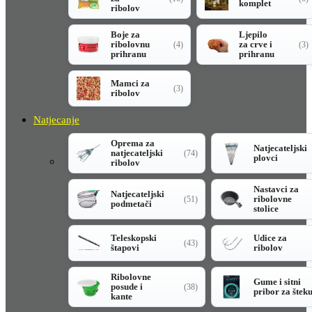
komplet
ribolov
Boje za
Ljepilo
ribolovnu
za crve i
(4)
(3)
prihranu
prihranu
Mamci za
(3)
ribolov
Natjecanje
Oprema za
Natjecateljski
natjecateljski
(74)
plovci
ribolov
Nastavci za
Natjecateljski
ribolovne
(51)
podmetači
stolice
Teleskopski
Udice za
(43)
štapovi
ribolov
Ribolovne
Gume i sitni
posude i
(38)
pribor za štek
kante