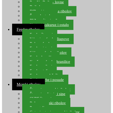
Pop Up Boile – lovne
Boile lovne
DIP-ovi i arome za ribolov
Šaranske torbe
PVA vrećice i pribor
Umjetni kukuruz i ostalo
Feeder ribolov
Feeder štapovi
Vrhovi za feeder štapove
Role za feeder
Feeder sistemi
Udice za feeder ribolov
Feeder hranilice
Kopče za feeder hranilice
Feeder najloni
Feeder stolice
Feeder arm držači
Feeder torbe i posude
Morski ribolov
Štapovi za morski ribolov
Štapovi za lignje i sipe
SURF štapovi
Role za morski ribolov
Parangali
Gotovi setovi za morski ribolov