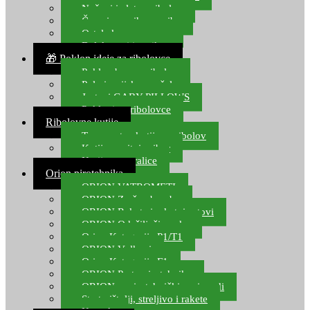
Noževi i alat za ribolov
Čamci za prihranu ribe
Ostala kamp oprema
Dalekozori i optika
🎁 Poklon ideje za ribolovce
Poklon bon za ribolov
Polarizacijske naočale
Jastuci GABY PILLOWS
Pokloni za ribolovce
Ribolovne kutije
Transportne kutije za ribolov
Kutije za sitni pribor
Kutije za varalice
Orion pirotehnika
ORION VATROMETI
ORION Zračne bombe
ORION Rakete i raketni setovi
ORION Odašiljači zvuka
Orion Kategorija P1/T1
ORION Vulkani
Orion Kategorija F1
ORION Party pirotehnika
ORION nepirotehnički proizvodi
Start pištolji, streljivo i rakete