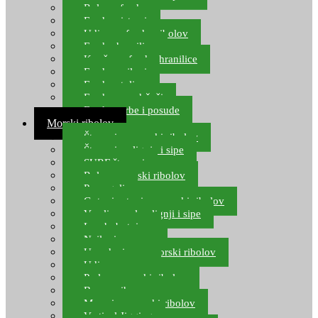
Role za feeder
Feeder sistemi
Udice za feeder ribolov
Feeder hranilice
Kopče za feeder hranilice
Feeder najloni
Feeder stolice
Feeder arm držači
Feeder torbe i posude
Morski ribolov
Štapovi za morski ribolov
Štapovi za lignje i sipe
SURF štapovi
Role za morski ribolov
Parangali
Gotovi setovi za morski ribolov
Varalice za lov lignji i sipe
Lov hobotnice
Najloni za more
Upredenice za morski ribolov
Udice za more
Perle za morski ribolov
Brum prihrana za more
Mamci za morski ribolov
Vertical Jigging