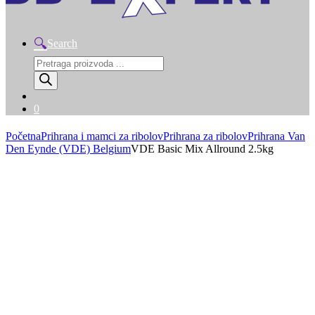
Search
Products
search
0
Početna
Prihrana i mamci za ribolov
Prihrana za ribolov
Prihrana Van
Den Eynde (VDE) Belgium
VDE Basic Mix Allround 2.5kg