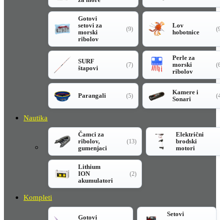
Gotovi
setovi za
Lov
(9)
(
morski
hobotnice
ribolov
Perle za
SURF
morski
(7)
(
štapovi
ribolov
Kamere i
Parangali
(5)
(
Sonari
Nautika
Čamci za
Električni
ribolov,
brodski
(13)
gumenjaci
motori
Lithium
ION
(2)
akumulatori
Kompleti
Setovi
Gotovi