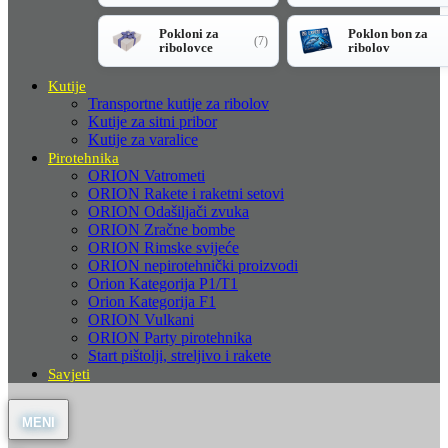
Pokloni za
Poklon bon za
(7)
ribolovce
ribolov
Kutije
Transportne kutije za ribolov
Kutije za sitni pribor
Kutije za varalice
Pirotehnika
ORION Vatrometi
ORION Rakete i raketni setovi
ORION Odašiljači zvuka
ORION Zračne bombe
ORION Rimske svijeće
ORION nepirotehnički proizvodi
Orion Kategorija P1/T1
Orion Kategorija F1
ORION Vulkani
ORION Party pirotehnika
Start pištolji, streljivo i rakete
Savjeti