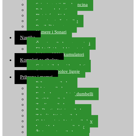
Spinning strijelke, brancina
Pribor za bolentino
Plutajuća odijela
Sonari za traženje ribe
Ronilački program
Kamere i Sonari
Nautika
Čamci za ribolov, gumenjaci
Električni brodski motori
Lithium ION akumulatori
Kompleti za ribolov
Gotovi ribolovni kompleti
Setovi za ribolov lignje
Prihrana i mamci
Prihrana za ribolov
Pelete za ribolov
Feeder lovne pelete i dumbelli
Partikli za ribolov
Zemlja za ribolov
Praškasti aditivi za ribolov
Tekući aditivi za ribolov
Gel i sprej atraktori za ribolov
Lovni kukuruz za ribolov
Živi mamci za ribolov