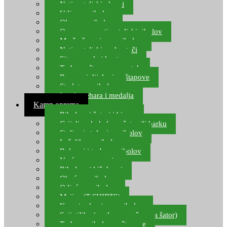
Natjecateljski plovci
Udice za ribolov
Olovo za ribolov
Oprema za natjecateljski ribolov
Mreže čuvarice za ribolov
Natjecateljski podmetači
Sito, posude i kante
Torbe za štapove – match
Rezervni dijelovi za štapove
Starlete za ribolov
Izrada pehara i medalja
Kamp oprema
Ribolovni šatori i bivvy
Grijalice, kuhala za šator ili barku
Stolice i stolovi za ribolov
Ležaljke za ribolov
Ruksaci i torbe za ribolov
Vreće za spavanje
Ribolovni kišobrani
Obuća za ribolov
Odjeća za ribolov
Majice (T-SHIRTS)
Kape i rukavice za ribolov
Svijetiljke (naglavne, ručne, za šator)
Torbe za ribolovne štapove