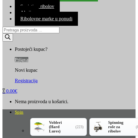
Kontakt
Savjeti za ribolov
Akcija
Ribolovne marke u ponudi
Products
search
Postojeći kupac?
Prijava
Novi kupac
Registracija
0
0.00
€
Nema proizvoda u košarici.
Spin
Vobleri
Spinning
(Hard
role za
(223)
(
Lures)
ribolov