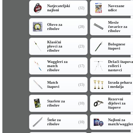
Natjecateljski
Navezane
(32)
najloni
udice
Mreže
Olovo za
čuvarice za
(28)
ribolov
ribolov
Klasični
Bolognese
plovci za
(23)
štapovi
ribolov
Waggleri za
Držači štapov
match
rolleri i
(17)
ribolov
nastavci
Match
Izrada pehara
(15)
štapovi
i medalja
Rezervni
Starlete za
dijelovi za
(10)
ribolov
štapove
Šteke za
Najloni za
(10)
ribolov
match/waggle