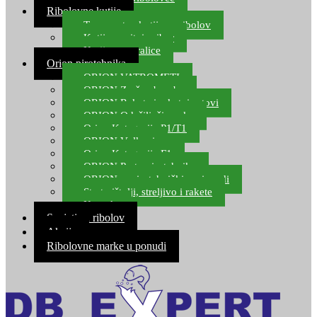
Ribolovne kutije
Transportne kutije za ribolov
Kutije za sitni pribor
Kutije za varalice
Orion pirotehnika
ORION VATROMETI
ORION Zračne bombe
ORION Rakete i raketni setovi
ORION Odašiljači zvuka
Orion Kategorija P1/T1
ORION Vulkani
Orion Kategorija F1
ORION Party pirotehnika
ORION nepirotehnički proizvodi
Start pištolji, streljivo i rakete
Kontakt
Savjeti za ribolov
Akcija
Ribolovne marke u ponudi