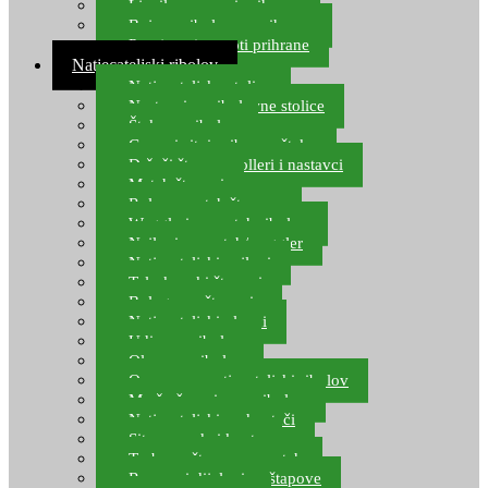
Ljepilo za crve i prihranu
Boje za ribolovnu prihranu
Provjereni recepti prihrane
Natjecateljski ribolov
Natjecateljske stolice
Nastavci za ribolovne stolice
Šteke za ribolov
Gume i sitni pribor za šteku
Držači štapova rolleri i nastavci
Match štapovi
Role za match štapove
Waggleri za match ribolov
Najloni za match/waggler
Natjecateljski najloni
Teleskopski štapovi
Bolognese štapovi
Natjecateljski plovci
Udice za ribolov
Olovo za ribolov
Oprema za natjecateljski ribolov
Mreže čuvarice za ribolov
Natjecateljski podmetači
Sito, posude i kante
Torbe za štapove – match
Rezervni dijelovi za štapove