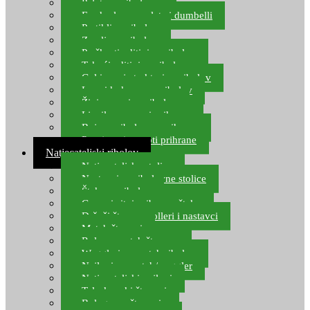
Pelete za ribolov
Feeder lovne pelete i dumbelli
Partikli za ribolov
Zemlja za ribolov
Praškasti aditivi za ribolov
Tekući aditivi za ribolov
Gel i sprej atraktori za ribolov
Lovni kukuruz za ribolov
Živi mamci za ribolov
Ljepilo za crve i prihranu
Boje za ribolovnu prihranu
Provjereni recepti prihrane
Natjecateljski ribolov
Natjecateljske stolice
Nastavci za ribolovne stolice
Šteke za ribolov
Gume i sitni pribor za šteku
Držači štapova rolleri i nastavci
Match štapovi
Role za match štapove
Waggleri za match ribolov
Najloni za match/waggler
Natjecateljski najloni
Teleskopski štapovi
Bolognese štapovi