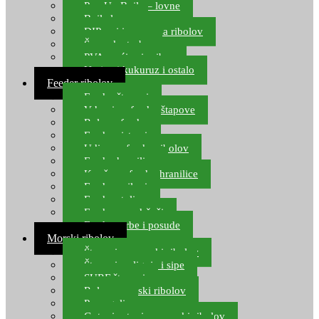
Pop Up Boile – lovne
Boile lovne
DIP-ovi i arome za ribolov
Šaranske torbe
PVA vrećice i pribor
Umjetni kukuruz i ostalo
Feeder ribolov
Feeder štapovi
Vrhovi za feeder štapove
Role za feeder
Feeder sistemi
Udice za feeder ribolov
Feeder hranilice
Kopče za feeder hranilice
Feeder najloni
Feeder stolice
Feeder arm držači
Feeder torbe i posude
Morski ribolov
Štapovi za morski ribolov
Štapovi za lignje i sipe
SURF štapovi
Role za morski ribolov
Parangali
Gotovi setovi za morski ribolov