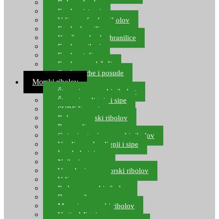
Role za feeder
Feeder sistemi
Udice za feeder ribolov
Feeder hranilice
Kopče za feeder hranilice
Feeder najloni
Feeder stolice
Feeder arm držači
Feeder torbe i posude
Morski ribolov
Štapovi za morski ribolov
Štapovi za lignje i sipe
SURF štapovi
Role za morski ribolov
Parangali
Gotovi setovi za morski ribolov
Varalice za lov lignji i sipe
Lov hobotnice
Najloni za more
Upredenice za morski ribolov
Udice za more
Perle za morski ribolov
Brum prihrana za more
Mamci za morski ribolov
Vertical Jigging