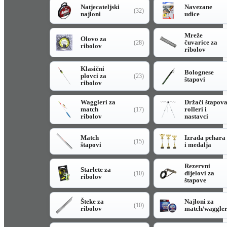
Natjecateljski
Navezane
(32)
najloni
udice
Mreže
Olovo za
čuvarice za
(28)
ribolov
ribolov
Klasični
Bolognese
plovci za
(23)
štapovi
ribolov
Waggleri za
Držači štapov
match
rolleri i
(17)
ribolov
nastavci
Match
Izrada pehara
(15)
štapovi
i medalja
Rezervni
Starlete za
dijelovi za
(10)
ribolov
štapove
Šteke za
Najloni za
(10)
ribolov
match/waggle