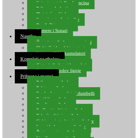
Spinning strijelke, brancina
Pribor za bolentino
Plutajuća odijela
Sonari za traženje ribe
Ronilački program
Kamere i Sonari
Nautika
Čamci za ribolov, gumenjaci
Električni brodski motori
Lithium ION akumulatori
Kompleti za ribolov
Gotovi ribolovni kompleti
Setovi za ribolov lignje
Prihrana i mamci
Prihrana za ribolov
Pelete za ribolov
Feeder lovne pelete i dumbelli
Partikli za ribolov
Zemlja za ribolov
Praškasti aditivi za ribolov
Tekući aditivi za ribolov
Gel i sprej atraktori za ribolov
Lovni kukuruz za ribolov
Živi mamci za ribolov
Ljepilo za crve i prihranu