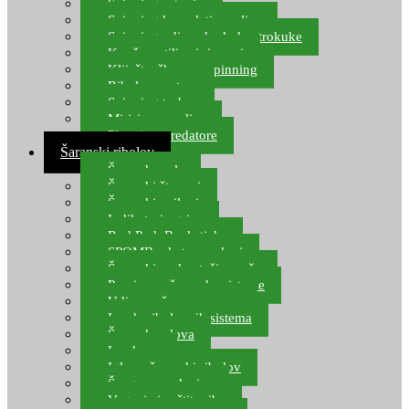
Spinning setovi
Spinning kompleti varalica
Spinning udice, dvokuke, trokuke
Kopče, vrtilice i ringovi
Kliješta, škare za spinning
Ribolov pastrve
Spinning torbe
Mirisi za varalice
Plovci za predatore
Šaranski ribolov
Šaranske role
Šaranski štapovi
Šaranski najloni
Indikatori ugriza
Rod Pod, Banksticks
SPOMB rakete, markeri
Šaranski podmetači, mreže
Pernice za šaranske sisteme
Udice za šarana, amura
Izrada ribolovnih sistema
Šaranska olova
Leadcore
Igle za šaranski ribolov
Špage, upredenice
Vaganje i zaštita ribe