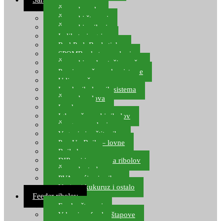
Šaranske role
Šaranski štapovi
Šaranski najloni
Indikatori ugriza
Rod Pod, Banksticks
SPOMB rakete, markeri
Šaranski podmetači, mreže
Pernice za šaranske sisteme
Udice za šarana, amura
Izrada ribolovnih sistema
Šaranska olova
Leadcore
Igle za šaranski ribolov
Špage, upredenice
Vaganje i zaštita ribe
Pop Up Boile – lovne
Boile lovne
DIP-ovi i arome za ribolov
Šaranske torbe
PVA vrećice i pribor
Umjetni kukuruz i ostalo
Feeder ribolov
Feeder štapovi
Vrhovi za feeder štapove