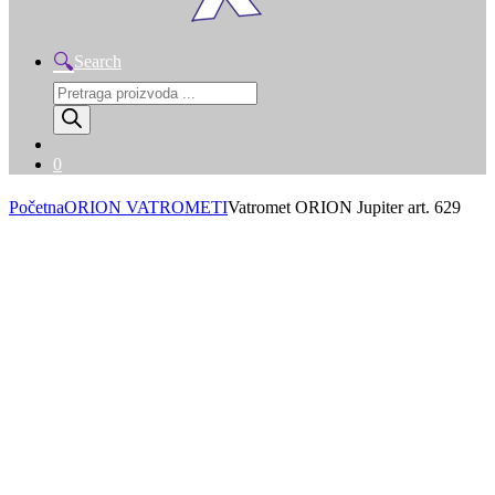
Search
Products
search
0
Početna
ORION VATROMETI
Vatromet ORION Jupiter art. 629