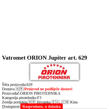
Vatromet ORION Jupiter art. 629
Šifra proizvoda
:
629
Dostava 🇭🇷
:
Proizvod ne podliježe dostavi
Proizvođač
:
ORION PIROTEHNIKA
Kategorija pirotehnike
:
F3
Zemlja porijekla
:
🇭🇷 Hrvatska 🇪🇺, 🇨🇳 Kina
Dostupnost
:
Rasprodano, u dolasku