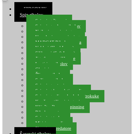
≡ IZBORNIK
Spin ribolov
Spinning štapovi
Spinning role za ribolov
Najloni za spinning
Upredenice za spinning
MADCAT Ribolov soma
Vobleri (Hard Lures)
Silikonci (Soft Lures)
Jig glave za silikonce
Leptiri za ribolov
Glavinjare
Žlice za ribolov
Sajlice za ribolov
Spinning setovi
Spinning kompleti varalica
Spinning udice, dvokuke, trokuke
Kopče, vrtilice i ringovi
Kliješta, škare za spinning
Ribolov pastrve
Spinning torbe
Mirisi za varalice
Plovci za predatore
Šaranski ribolov