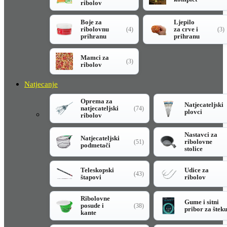
ribolov
Boje za
Ljepilo
ribolovnu
za crve i
(4)
(3)
prihranu
prihranu
Mamci za
(3)
ribolov
Natjecanje
Oprema za
Natjecateljski
natjecateljski
(74)
plovci
ribolov
Nastavci za
Natjecateljski
ribolovne
(51)
podmetači
stolice
Teleskopski
Udice za
(43)
štapovi
ribolov
Ribolovne
Gume i sitni
posude i
(38)
pribor za štek
kante