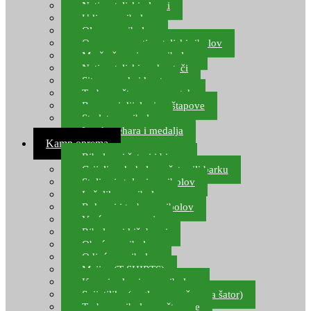
Natjecateljski plovci
Udice za ribolov
Olovo za ribolov
Oprema za natjecateljski ribolov
Mreže čuvarice za ribolov
Natjecateljski podmetači
Sito, posude i kante
Torbe za štapove – match
Rezervni dijelovi za štapove
Starlete za ribolov
Izrada pehara i medalja
Kamp oprema
Ribolovni šatori i bivvy
Grijalice, kuhala za šator ili barku
Stolice i stolovi za ribolov
Ležaljke za ribolov
Ruksaci i torbe za ribolov
Vreće za spavanje
Ribolovni kišobrani
Obuća za ribolov
Odjeća za ribolov
Majice (T-SHIRTS)
Kape i rukavice za ribolov
Svijetiljke (naglavne, ručne, za šator)
Torbe za ribolovne štapove