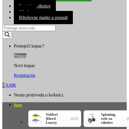
Kontakt
Savjeti za ribolov
Akcija
Ribolovne marke u ponudi
Products
search
Postojeći kupac?
Prijava
Novi kupac
Registracija
0
0.00
€
Nema proizvoda u košarici.
Spin
Vobleri
Spinning
(Hard
role za
(223)
(
Lures)
ribolov