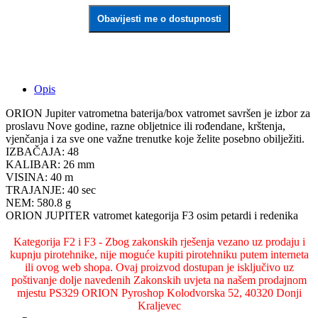
Obavijesti me o dostupnosti
Opis
ORION Jupiter vatrometna baterija/box vatromet savršen je izbor za
proslavu Nove godine, razne obljetnice ili rođendane, krštenja,
vjenčanja i za sve one važne trenutke koje želite posebno obilježiti.
IZBAČAJA: 48
KALIBAR: 26 mm
VISINA: 40 m
TRAJANJE: 40 sec
NEM: 580.8 g
ORION JUPITER vatromet kategorija F3 osim petardi i redenika
Kategorija F2 i F3 - Zbog zakonskih rješenja vezano uz prodaju i
kupnju pirotehnike, nije moguće kupiti pirotehniku putem interneta
ili ovog web shopa. Ovaj proizvod dostupan je isključivo uz
poštivanje dolje navedenih Zakonskih uvjeta na našem prodajnom
mjestu PS329 ORION Pyroshop Kolodvorska 52, 40320 Donji
Kraljevec