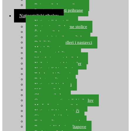
Boje za ribolovnu prihranu
Provjereni recepti prihrane
Natjecateljski ribolov
Natjecateljske stolice
Nastavci za ribolovne stolice
Šteke za ribolov
Gume i sitni pribor za šteku
Držači štapova rolleri i nastavci
Match štapovi
Role za match štapove
Waggleri za match ribolov
Najloni za match/waggler
Natjecateljski najloni
Teleskopski štapovi
Bolognese štapovi
Natjecateljski plovci
Udice za ribolov
Olovo za ribolov
Oprema za natjecateljski ribolov
Mreže čuvarice za ribolov
Natjecateljski podmetači
Sito, posude i kante
Torbe za štapove – match
Rezervni dijelovi za štapove