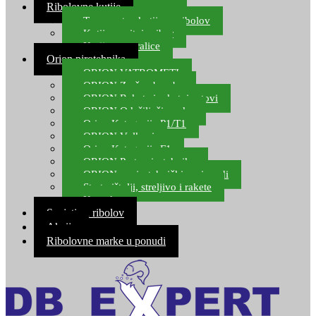
Ribolovne kutije
Transportne kutije za ribolov
Kutije za sitni pribor
Kutije za varalice
Orion pirotehnika
ORION VATROMETI
ORION Zračne bombe
ORION Rakete i raketni setovi
ORION Odašiljači zvuka
Orion Kategorija P1/T1
ORION Vulkani
Orion Kategorija F1
ORION Party pirotehnika
ORION nepirotehnički proizvodi
Start pištolji, streljivo i rakete
Kontakt
Savjeti za ribolov
Akcija
Ribolovne marke u ponudi