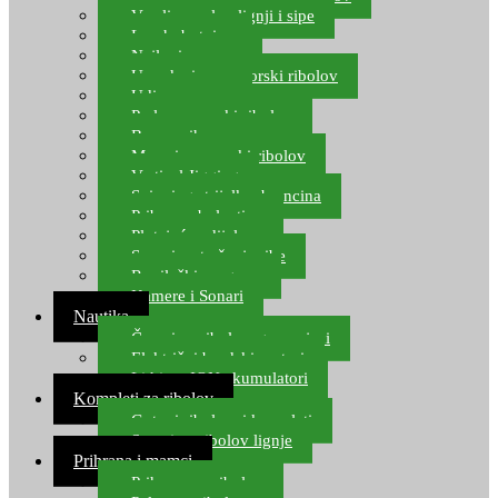
Varalice za lov lignji i sipe
Lov hobotnice
Najloni za more
Upredenice za morski ribolov
Udice za more
Perle za morski ribolov
Brum prihrana za more
Mamci za morski ribolov
Vertical Jigging
Spinning strijelke, brancina
Pribor za bolentino
Plutajuća odijela
Sonari za traženje ribe
Ronilački program
Kamere i Sonari
Nautika
Čamci za ribolov, gumenjaci
Električni brodski motori
Lithium ION akumulatori
Kompleti za ribolov
Gotovi ribolovni kompleti
Setovi za ribolov lignje
Prihrana i mamci
Prihrana za ribolov