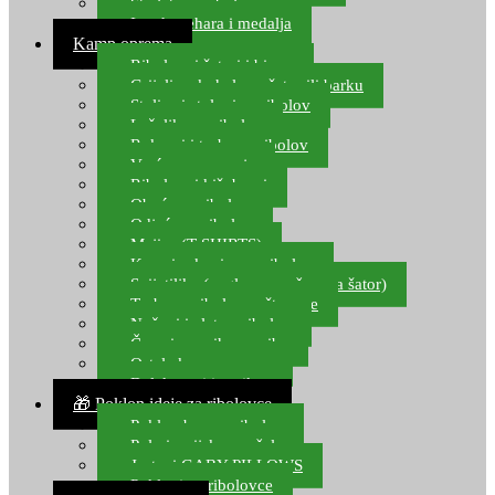
Starlete za ribolov
Izrada pehara i medalja
Kamp oprema
Ribolovni šatori i bivvy
Grijalice, kuhala za šator ili barku
Stolice i stolovi za ribolov
Ležaljke za ribolov
Ruksaci i torbe za ribolov
Vreće za spavanje
Ribolovni kišobrani
Obuća za ribolov
Odjeća za ribolov
Majice (T-SHIRTS)
Kape i rukavice za ribolov
Svijetiljke (naglavne, ručne, za šator)
Torbe za ribolovne štapove
Noževi i alat za ribolov
Čamci za prihranu ribe
Ostala kamp oprema
Dalekozori i optika
🎁 Poklon ideje za ribolovce
Poklon bon za ribolov
Polarizacijske naočale
Jastuci GABY PILLOWS
Pokloni za ribolovce