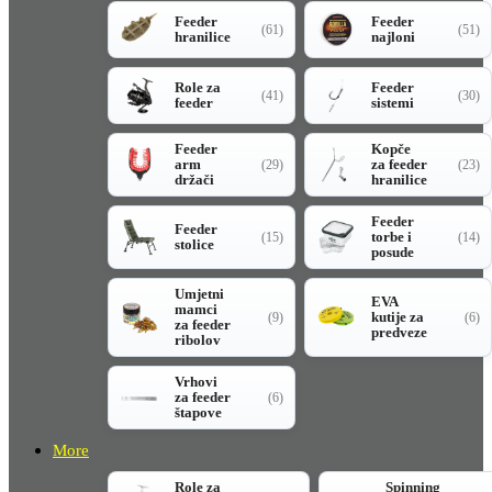
Feeder
Feeder
(61)
(51)
hranilice
najloni
Role za
Feeder
(41)
(30)
feeder
sistemi
Feeder
Kopče
arm
za feeder
(29)
(23)
držači
hranilice
Feeder
Feeder
torbe i
(15)
(14)
stolice
posude
Umjetni
EVA
mamci
kutije za
(9)
(6)
za feeder
predveze
ribolov
Vrhovi
za feeder
(6)
štapove
More
Role za
Spinning