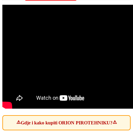
⚠️
⚠️
Gdje i kako kupiti ORION PIROTEHNIKU?