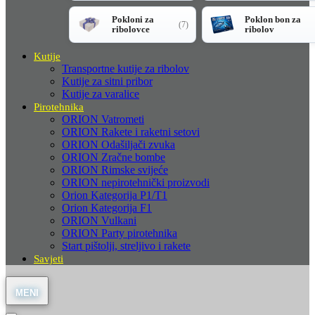
Pokloni za
Poklon bon za
(7)
ribolovce
ribolov
Kutije
Transportne kutije za ribolov
Kutije za sitni pribor
Kutije za varalice
Pirotehnika
ORION Vatrometi
ORION Rakete i raketni setovi
ORION Odašiljači zvuka
ORION Zračne bombe
ORION Rimske svijeće
ORION nepirotehnički proizvodi
Orion Kategorija P1/T1
Orion Kategorija F1
ORION Vulkani
ORION Party pirotehnika
Start pištolji, streljivo i rakete
Savjeti