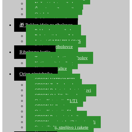
Noževi i alat za ribolov
Čamci za prihranu ribe
Ostala kamp oprema
Dalekozori i optika
🎁 Poklon ideje za ribolovce
Poklon bon za ribolov
Polarizacijske naočale
Jastuci GABY PILLOWS
Pokloni za ribolovce
Ribolovne kutije
Transportne kutije za ribolov
Kutije za sitni pribor
Kutije za varalice
Orion pirotehnika
ORION VATROMETI
ORION Zračne bombe
ORION Rakete i raketni setovi
ORION Odašiljači zvuka
Orion Kategorija P1/T1
ORION Vulkani
Orion Kategorija F1
ORION Party pirotehnika
ORION nepirotehnički proizvodi
Start pištolji, streljivo i rakete