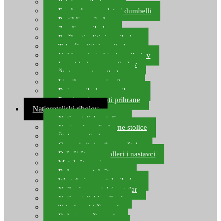
Pelete za ribolov
Feeder lovne pelete i dumbelli
Partikli za ribolov
Zemlja za ribolov
Praškasti aditivi za ribolov
Tekući aditivi za ribolov
Gel i sprej atraktori za ribolov
Lovni kukuruz za ribolov
Živi mamci za ribolov
Ljepilo za crve i prihranu
Boje za ribolovnu prihranu
Provjereni recepti prihrane
Natjecateljski ribolov
Natjecateljske stolice
Nastavci za ribolovne stolice
Šteke za ribolov
Gume i sitni pribor za šteku
Držači štapova rolleri i nastavci
Match štapovi
Role za match štapove
Waggleri za match ribolov
Najloni za match/waggler
Natjecateljski najloni
Teleskopski štapovi
Bolognese štapovi