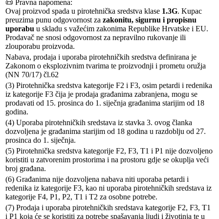
📜 Pravna napomena:
Ovaj proizvod spada u pirotehnička sredstva klase
1.3G
. Kupac
preuzima punu odgovornost za
zakonitu, sigurnu i propisnu
uporabu
u skladu s važećim zakonima Republike Hrvatske i EU.
Prodavač ne snosi odgovornost za nepravilno rukovanje ili
zlouporabu proizvoda.
Nabava, prodaja i uporaba pirotehničkih sredstva definirana je
Zakonom o eksplozivnim tvarima te proizvodnji i prometu oružja
(NN 70/17) čl.62
(3) Pirotehnička sredstva kategorije F2 i F3, osim petardi i redenika
iz kategorije F3 čija je prodaja građanima zabranjena, mogu se
prodavati od 15. prosinca do 1. siječnja građanima starijim od 18
godina.
(4) Uporaba pirotehničkih sredstava iz stavka 3. ovog članka
dozvoljena je građanima starijim od 18 godina u razdoblju od 27.
prosinca do 1. siječnja.
(5) Pirotehnička sredstva kategorije F2, F3, T1 i P1 nije dozvoljeno
koristiti u zatvorenim prostorima i na prostoru gdje se okuplja veći
broj građana.
(6) Građanima nije dozvoljena nabava niti uporaba petardi i
redenika iz kategorije F3, kao ni uporaba pirotehničkih sredstava iz
kategorije F4, P1, P2, T1 i T2 za osobne potrebe.
(7) Prodaja i uporaba pirotehničkih sredstava kategorije F2, F3, T1
i P1 koja će se koristiti za potrebe spašavanja ljudi i životinja te u