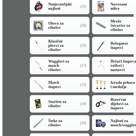
Natjecateljski
Navezane
(32)
najloni
udice
Mreže
Olovo za
čuvarice za
(28)
ribolov
ribolov
Klasični
Bolognese
plovci za
(23)
štapovi
ribolov
Waggleri za
Držači štapov
match
rolleri i
(17)
ribolov
nastavci
Match
Izrada pehara
(15)
štapovi
i medalja
Rezervni
Starlete za
dijelovi za
(10)
ribolov
štapove
Šteke za
Najloni za
(10)
ribolov
match/waggle