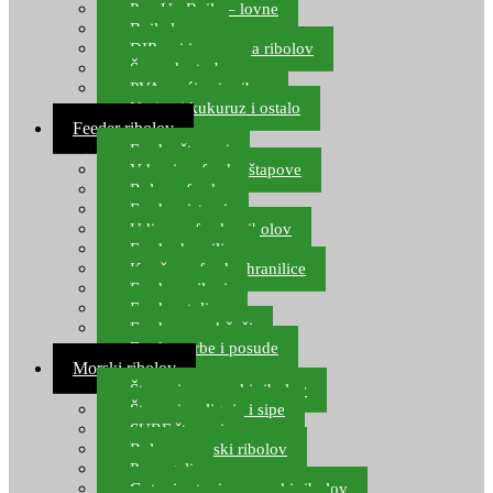
Pop Up Boile – lovne
Boile lovne
DIP-ovi i arome za ribolov
Šaranske torbe
PVA vrećice i pribor
Umjetni kukuruz i ostalo
Feeder ribolov
Feeder štapovi
Vrhovi za feeder štapove
Role za feeder
Feeder sistemi
Udice za feeder ribolov
Feeder hranilice
Kopče za feeder hranilice
Feeder najloni
Feeder stolice
Feeder arm držači
Feeder torbe i posude
Morski ribolov
Štapovi za morski ribolov
Štapovi za lignje i sipe
SURF štapovi
Role za morski ribolov
Parangali
Gotovi setovi za morski ribolov