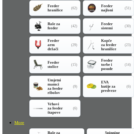
Feeder
Feeder
(62)
(51)
hranilice
najloni
Role za
Feeder
(42)
(30)
feeder
sistemi
Feeder
Kopče
arm
za feeder
(29)
(23)
držači
hranilice
Feeder
Feeder
torbe i
(15)
(14)
stolice
posude
Umjetni
EVA
mamci
kutije za
(9)
(6)
za feeder
predveze
ribolov
Vrhovi
za feeder
(6)
štapove
More
Role za
Spinning