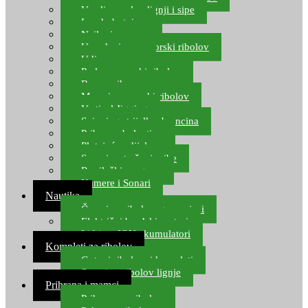
Varalice za lov lignji i sipe
Lov hobotnice
Najloni za more
Upredenice za morski ribolov
Udice za more
Perle za morski ribolov
Brum prihrana za more
Mamci za morski ribolov
Vertical Jigging
Spinning strijelke, brancina
Pribor za bolentino
Plutajuća odijela
Sonari za traženje ribe
Ronilački program
Kamere i Sonari
Nautika
Čamci za ribolov, gumenjaci
Električni brodski motori
Lithium ION akumulatori
Kompleti za ribolov
Gotovi ribolovni kompleti
Setovi za ribolov lignje
Prihrana i mamci
Prihrana za ribolov