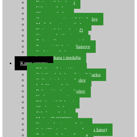
Natjecateljski plovci
Udice za ribolov
Olovo za ribolov
Oprema za natjecateljski ribolov
Mreže čuvarice za ribolov
Natjecateljski podmetači
Sito, posude i kante
Torbe za štapove – match
Rezervni dijelovi za štapove
Starlete za ribolov
Izrada pehara i medalja
Kamp oprema
Ribolovni šatori i bivvy
Grijalice, kuhala za šator ili barku
Stolice i stolovi za ribolov
Ležaljke za ribolov
Ruksaci i torbe za ribolov
Vreće za spavanje
Ribolovni kišobrani
Obuća za ribolov
Odjeća za ribolov
Majice (T-SHIRTS)
Kape i rukavice za ribolov
Svijetiljke (naglavne, ručne, za šator)
Torbe za ribolovne štapove