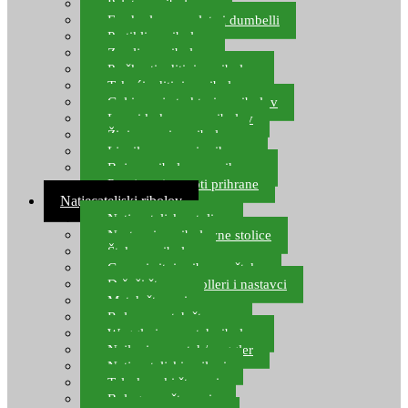
Pelete za ribolov
Feeder lovne pelete i dumbelli
Partikli za ribolov
Zemlja za ribolov
Praškasti aditivi za ribolov
Tekući aditivi za ribolov
Gel i sprej atraktori za ribolov
Lovni kukuruz za ribolov
Živi mamci za ribolov
Ljepilo za crve i prihranu
Boje za ribolovnu prihranu
Provjereni recepti prihrane
Natjecateljski ribolov
Natjecateljske stolice
Nastavci za ribolovne stolice
Šteke za ribolov
Gume i sitni pribor za šteku
Držači štapova rolleri i nastavci
Match štapovi
Role za match štapove
Waggleri za match ribolov
Najloni za match/waggler
Natjecateljski najloni
Teleskopski štapovi
Bolognese štapovi