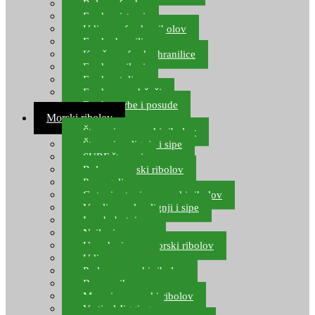
Role za feeder
Feeder sistemi
Udice za feeder ribolov
Feeder hranilice
Kopče za feeder hranilice
Feeder najloni
Feeder stolice
Feeder arm držači
Feeder torbe i posude
Morski ribolov
Štapovi za morski ribolov
Štapovi za lignje i sipe
SURF štapovi
Role za morski ribolov
Parangali
Gotovi setovi za morski ribolov
Varalice za lov lignji i sipe
Lov hobotnice
Najloni za more
Upredenice za morski ribolov
Udice za more
Perle za morski ribolov
Brum prihrana za more
Mamci za morski ribolov
Vertical Jigging