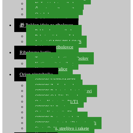
Noževi i alat za ribolov
Čamci za prihranu ribe
Ostala kamp oprema
Dalekozori i optika
🎁 Poklon ideje za ribolovce
Poklon bon za ribolov
Polarizacijske naočale
Jastuci GABY PILLOWS
Pokloni za ribolovce
Ribolovne kutije
Transportne kutije za ribolov
Kutije za sitni pribor
Kutije za varalice
Orion pirotehnika
ORION VATROMETI
ORION Zračne bombe
ORION Rakete i raketni setovi
ORION Odašiljači zvuka
Orion Kategorija P1/T1
ORION Vulkani
Orion Kategorija F1
ORION Party pirotehnika
ORION nepirotehnički proizvodi
Start pištolji, streljivo i rakete