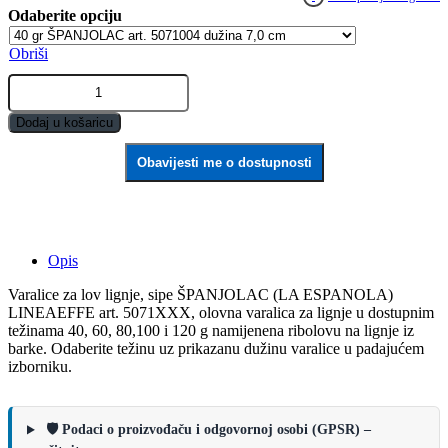
2.61€
Obriši
do
Varalice
3.32€
za
lov
Dodaj u košaricu
lignje,
sipe
Obavijesti me o dostupnosti
LINEAEFFE
art.
5071XXX
ŠPANJOLAC
quantity
Opis
Varalice za lov lignje, sipe ŠPANJOLAC (LA ESPANOLA)
LINEAEFFE art. 5071XXX, olovna varalica za lignje u dostupnim
težinama 40, 60, 80,100 i 120 g namijenena ribolovu na lignje iz
barke. Odaberite težinu uz prikazanu dužinu varalice u padajućem
izborniku.
🛡️ Podaci o proizvođaču i odgovornoj osobi (GPSR) –