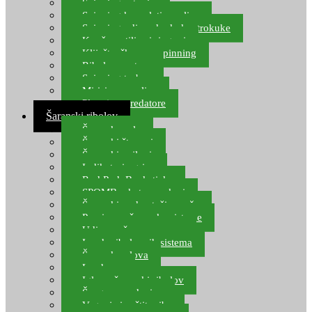
Spinning setovi
Spinning kompleti varalica
Spinning udice, dvokuke, trokuke
Kopče, vrtilice i ringovi
Kliješta, škare za spinning
Ribolov pastrve
Spinning torbe
Mirisi za varalice
Plovci za predatore
Šaranski ribolov
Šaranske role
Šaranski štapovi
Šaranski najloni
Indikatori ugriza
Rod Pod, Banksticks
SPOMB rakete, markeri
Šaranski podmetači, mreže
Pernice za šaranske sisteme
Udice za šarana, amura
Izrada ribolovnih sistema
Šaranska olova
Leadcore
Igle za šaranski ribolov
Špage, upredenice
Vaganje i zaštita ribe