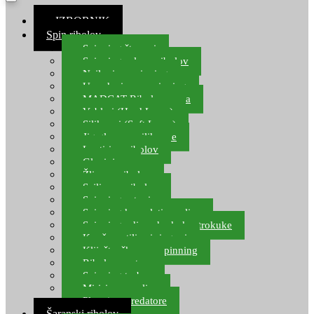
≡ IZBORNIK
Spin ribolov
Spinning štapovi
Spinning role za ribolov
Najloni za spinning
Upredenice za spinning
MADCAT Ribolov soma
Vobleri (Hard Lures)
Silikonci (Soft Lures)
Jig glave za silikonce
Leptiri za ribolov
Glavinjare
Žlice za ribolov
Sajlice za ribolov
Spinning setovi
Spinning kompleti varalica
Spinning udice, dvokuke, trokuke
Kopče, vrtilice i ringovi
Kliješta, škare za spinning
Ribolov pastrve
Spinning torbe
Mirisi za varalice
Plovci za predatore
Šaranski ribolov