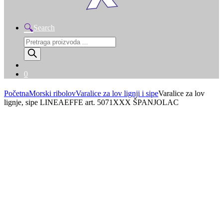
Search
Products
search
0
Početna
Morski ribolov
Varalice za lov lignji i sipe
Varalice za lov
lignje, sipe LINEAEFFE art. 5071XXX ŠPANJOLAC