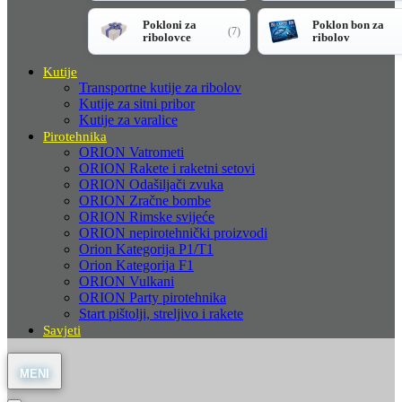
Pokloni za
Poklon bon za
(7)
ribolovce
ribolov
Kutije
Transportne kutije za ribolov
Kutije za sitni pribor
Kutije za varalice
Pirotehnika
ORION Vatrometi
ORION Rakete i raketni setovi
ORION Odašiljači zvuka
ORION Zračne bombe
ORION Rimske svijeće
ORION nepirotehnički proizvodi
Orion Kategorija P1/T1
Orion Kategorija F1
ORION Vulkani
ORION Party pirotehnika
Start pištolji, streljivo i rakete
Savjeti