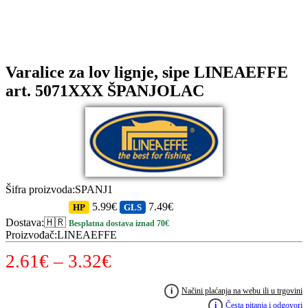
Varalice za lov lignje, sipe LINEAEFFE
art. 5071XXX ŠPANJOLAC
Šifra proizvoda
:
SPANJ1
5.99€
7.49€
HP
GLS
Dostava
:
🇭🇷
Besplatna dostava iznad 70€
Proizvođač
:
LINEAEFFE
Raspon
2.61
€
–
3.32
€
cijena:
i
Načini plaćanja na webu ili u trgovini
od
i
Česta pitanja i odgovori