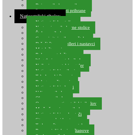
Boje za ribolovnu prihranu
Provjereni recepti prihrane
Natjecateljski ribolov
Natjecateljske stolice
Nastavci za ribolovne stolice
Šteke za ribolov
Gume i sitni pribor za šteku
Držači štapova rolleri i nastavci
Match štapovi
Role za match štapove
Waggleri za match ribolov
Najloni za match/waggler
Natjecateljski najloni
Teleskopski štapovi
Bolognese štapovi
Natjecateljski plovci
Udice za ribolov
Olovo za ribolov
Oprema za natjecateljski ribolov
Mreže čuvarice za ribolov
Natjecateljski podmetači
Sito, posude i kante
Torbe za štapove – match
Rezervni dijelovi za štapove