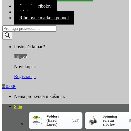
Kontakt
Savjeti za ribolov
Akcija
Ribolovne marke u ponudi
Products
search
Postojeći kupac?
Prijava
Novi kupac
Registracija
0
0.00
€
Nema proizvoda u košarici.
Spin
Vobleri
Spinning
(Hard
role za
(223)
(
Lures)
ribolov