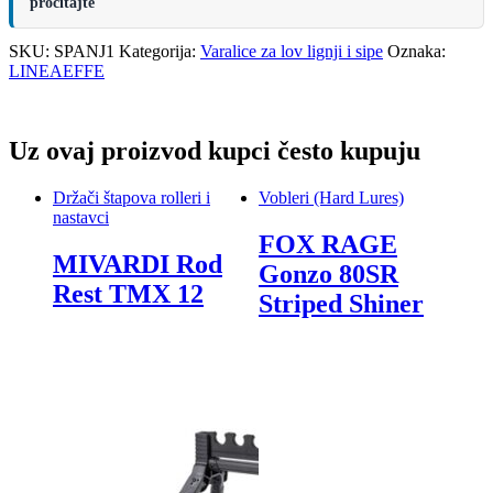
pročitajte
SKU:
SPANJ1
Kategorija:
Varalice za lov lignji i sipe
Oznaka:
LINEAEFFE
Uz ovaj proizvod kupci često kupuju
Držači štapova rolleri i
Vobleri (Hard Lures)
nastavci
FOX RAGE
MIVARDI Rod
Gonzo 80SR
Rest TMX 12
Striped Shiner