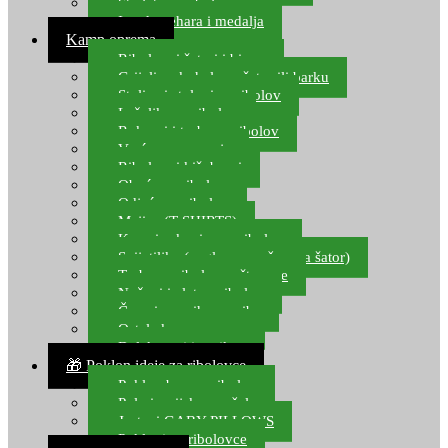
Starlete za ribolov
Izrada pehara i medalja
Kamp oprema
Ribolovni šatori i bivvy
Grijalice, kuhala za šator ili barku
Stolice i stolovi za ribolov
Ležaljke za ribolov
Ruksaci i torbe za ribolov
Vreće za spavanje
Ribolovni kišobrani
Obuća za ribolov
Odjeća za ribolov
Majice (T-SHIRTS)
Kape i rukavice za ribolov
Svijetiljke (naglavne, ručne, za šator)
Torbe za ribolovne štapove
Noževi i alat za ribolov
Čamci za prihranu ribe
Ostala kamp oprema
Dalekozori i optika
🎁 Poklon ideje za ribolovce
Poklon bon za ribolov
Polarizacijske naočale
Jastuci GABY PILLOWS
Pokloni za ribolovce