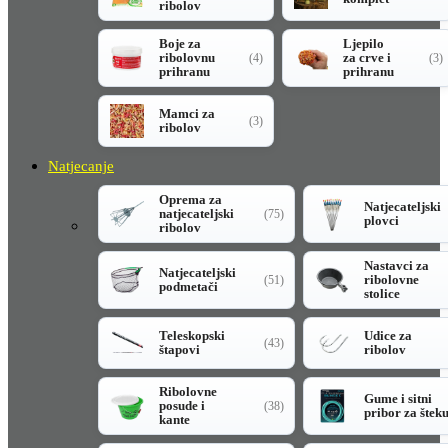
ribolov
Boje za
Ljepilo
ribolovnu
za crve i
(4)
(3)
prihranu
prihranu
Mamci za
(3)
ribolov
Natjecanje
Oprema za
Natjecateljski
natjecateljski
(75)
plovci
ribolov
Nastavci za
Natjecateljski
ribolovne
(51)
podmetači
stolice
Teleskopski
Udice za
(43)
štapovi
ribolov
Ribolovne
Gume i sitni
posude i
(38)
pribor za štek
kante