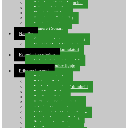
Spinning strijelke, brancina
Pribor za bolentino
Plutajuća odijela
Sonari za traženje ribe
Ronilački program
Kamere i Sonari
Nautika
Čamci za ribolov, gumenjaci
Električni brodski motori
Lithium ION akumulatori
Kompleti za ribolov
Gotovi ribolovni kompleti
Setovi za ribolov lignje
Prihrana i mamci
Prihrana za ribolov
Pelete za ribolov
Feeder lovne pelete i dumbelli
Partikli za ribolov
Zemlja za ribolov
Praškasti aditivi za ribolov
Tekući aditivi za ribolov
Gel i sprej atraktori za ribolov
Lovni kukuruz za ribolov
Živi mamci za ribolov
Ljepilo za crve i prihranu