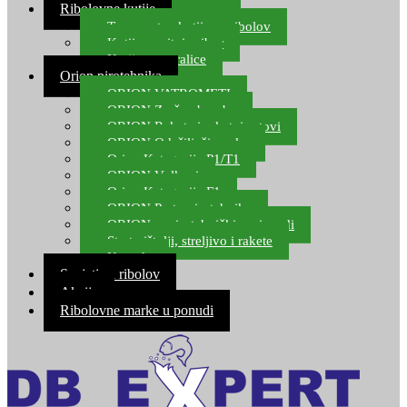
Ribolovne kutije
Transportne kutije za ribolov
Kutije za sitni pribor
Kutije za varalice
Orion pirotehnika
ORION VATROMETI
ORION Zračne bombe
ORION Rakete i raketni setovi
ORION Odašiljači zvuka
Orion Kategorija P1/T1
ORION Vulkani
Orion Kategorija F1
ORION Party pirotehnika
ORION nepirotehnički proizvodi
Start pištolji, streljivo i rakete
Kontakt
Savjeti za ribolov
Akcija
Ribolovne marke u ponudi