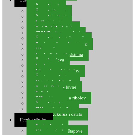
Šaranske role
Šaranski štapovi
Šaranski najloni
Indikatori ugriza
Rod Pod, Banksticks
SPOMB rakete, markeri
Šaranski podmetači, mreže
Pernice za šaranske sisteme
Udice za šarana, amura
Izrada ribolovnih sistema
Šaranska olova
Leadcore
Igle za šaranski ribolov
Špage, upredenice
Vaganje i zaštita ribe
Pop Up Boile – lovne
Boile lovne
DIP-ovi i arome za ribolov
Šaranske torbe
PVA vrećice i pribor
Umjetni kukuruz i ostalo
Feeder ribolov
Feeder štapovi
Vrhovi za feeder štapove