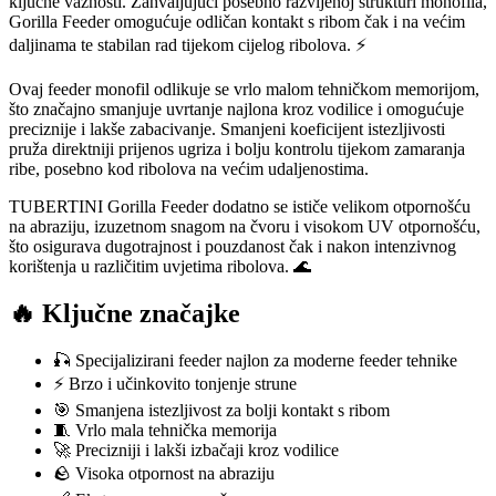
ključne važnosti. Zahvaljujući posebno razvijenoj strukturi monofila,
Gorilla Feeder omogućuje odličan kontakt s ribom čak i na većim
daljinama te stabilan rad tijekom cijelog ribolova. ⚡
Ovaj feeder monofil odlikuje se vrlo malom tehničkom memorijom,
što značajno smanjuje uvrtanje najlona kroz vodilice i omogućuje
preciznije i lakše zabacivanje. Smanjeni koeficijent istezljivosti
pruža direktniji prijenos ugriza i bolju kontrolu tijekom zamaranja
ribe, posebno kod ribolova na većim udaljenostima.
TUBERTINI Gorilla Feeder dodatno se ističe velikom otpornošću
na abraziju, izuzetnom snagom na čvoru i visokom UV otpornošću,
što osigurava dugotrajnost i pouzdanost čak i nakon intenzivnog
korištenja u različitim uvjetima ribolova. 🌊
🔥 Ključne značajke
🎣 Specijalizirani feeder najlon za moderne feeder tehnike
⚡ Brzo i učinkovito tonjenje strune
🎯 Smanjena istezljivost za bolji kontakt s ribom
🧵 Vrlo mala tehnička memorija
🚀 Precizniji i lakši izbačaji kroz vodilice
🪨 Visoka otpornost na abraziju