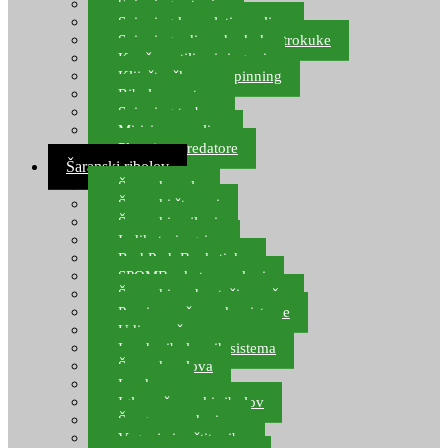
Spinning setovi
Spinning kompleti varalica
Spinning udice, dvokuke, trokuke
Kopče, vrtilice i ringovi
Kliješta, škare za spinning
Ribolov pastrve
Spinning torbe
Mirisi za varalice
Plovci za predatore
Šaranski ribolov
Šaranske role
Šaranski štapovi
Šaranski najloni
Indikatori ugriza
Rod Pod, Banksticks
SPOMB rakete, markeri
Šaranski podmetači, mreže
Pernice za šaranske sisteme
Udice za šarana, amura
Izrada ribolovnih sistema
Šaranska olova
Leadcore
Igle za šaranski ribolov
Špage, upredenice
Vaganje i zaštita ribe