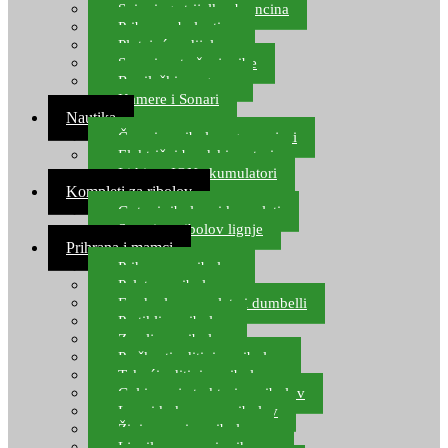
Spinning strijelke, brancina
Pribor za bolentino
Plutajuća odijela
Sonari za traženje ribe
Ronilački program
Kamere i Sonari
Nautika
Čamci za ribolov, gumenjaci
Električni brodski motori
Lithium ION akumulatori
Kompleti za ribolov
Gotovi ribolovni kompleti
Setovi za ribolov lignje
Prihrana i mamci
Prihrana za ribolov
Pelete za ribolov
Feeder lovne pelete i dumbelli
Partikli za ribolov
Zemlja za ribolov
Praškasti aditivi za ribolov
Tekući aditivi za ribolov
Gel i sprej atraktori za ribolov
Lovni kukuruz za ribolov
Živi mamci za ribolov
Ljepilo za crve i prihranu