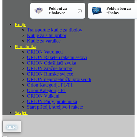
Pokloni za
Poklon bon za
(7)
ribolovce
ribolov
Kutije
Transportne kutije za ribolov
Kutije za sitni pribor
Kutije za varalice
Pirotehnika
ORION Vatrometi
ORION Rakete i raketni setovi
ORION Odašiljači zvuka
ORION Zračne bombe
ORION Rimske svijeće
ORION nepirotehnički proizvodi
Orion Kategorija P1/T1
Orion Kategorija F1
ORION Vulkani
ORION Party pirotehnika
Start pištolji, streljivo i rakete
Savjeti