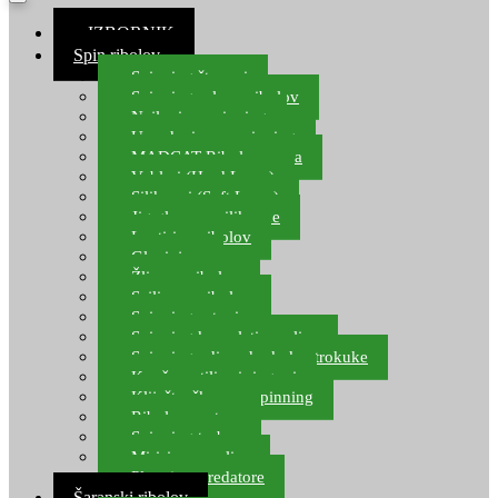
≡ IZBORNIK
Spin ribolov
Spinning štapovi
Spinning role za ribolov
Najloni za spinning
Upredenice za spinning
MADCAT Ribolov soma
Vobleri (Hard Lures)
Silikonci (Soft Lures)
Jig glave za silikonce
Leptiri za ribolov
Glavinjare
Žlice za ribolov
Sajlice za ribolov
Spinning setovi
Spinning kompleti varalica
Spinning udice, dvokuke, trokuke
Kopče, vrtilice i ringovi
Kliješta, škare za spinning
Ribolov pastrve
Spinning torbe
Mirisi za varalice
Plovci za predatore
Šaranski ribolov