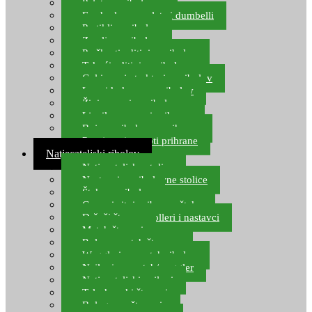
Pelete za ribolov
Feeder lovne pelete i dumbelli
Partikli za ribolov
Zemlja za ribolov
Praškasti aditivi za ribolov
Tekući aditivi za ribolov
Gel i sprej atraktori za ribolov
Lovni kukuruz za ribolov
Živi mamci za ribolov
Ljepilo za crve i prihranu
Boje za ribolovnu prihranu
Provjereni recepti prihrane
Natjecateljski ribolov
Natjecateljske stolice
Nastavci za ribolovne stolice
Šteke za ribolov
Gume i sitni pribor za šteku
Držači štapova rolleri i nastavci
Match štapovi
Role za match štapove
Waggleri za match ribolov
Najloni za match/waggler
Natjecateljski najloni
Teleskopski štapovi
Bolognese štapovi