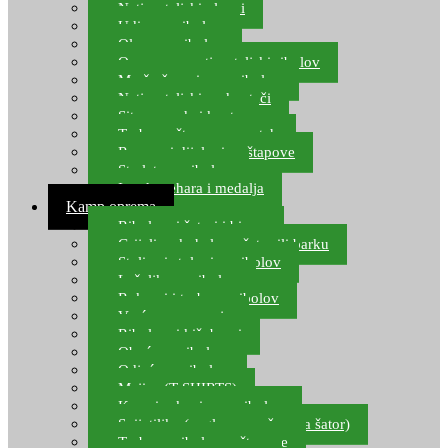
Natjecateljski plovci
Udice za ribolov
Olovo za ribolov
Oprema za natjecateljski ribolov
Mreže čuvarice za ribolov
Natjecateljski podmetači
Sito, posude i kante
Torbe za štapove – match
Rezervni dijelovi za štapove
Starlete za ribolov
Izrada pehara i medalja
Kamp oprema
Ribolovni šatori i bivvy
Grijalice, kuhala za šator ili barku
Stolice i stolovi za ribolov
Ležaljke za ribolov
Ruksaci i torbe za ribolov
Vreće za spavanje
Ribolovni kišobrani
Obuća za ribolov
Odjeća za ribolov
Majice (T-SHIRTS)
Kape i rukavice za ribolov
Svijetiljke (naglavne, ručne, za šator)
Torbe za ribolovne štapove