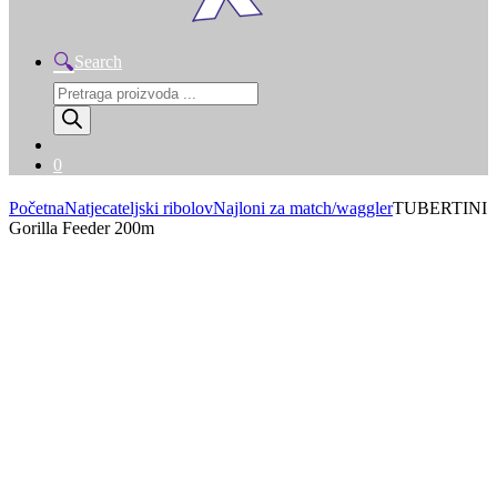
Search
Products
search
0
Početna
Natjecateljski ribolov
Najloni za match/waggler
TUBERTINI
Gorilla Feeder 200m