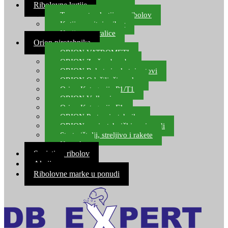
Ribolovne kutije
Transportne kutije za ribolov
Kutije za sitni pribor
Kutije za varalice
Orion pirotehnika
ORION VATROMETI
ORION Zračne bombe
ORION Rakete i raketni setovi
ORION Odašiljači zvuka
Orion Kategorija P1/T1
ORION Vulkani
Orion Kategorija F1
ORION Party pirotehnika
ORION nepirotehnički proizvodi
Start pištolji, streljivo i rakete
Kontakt
Savjeti za ribolov
Akcija
Ribolovne marke u ponudi