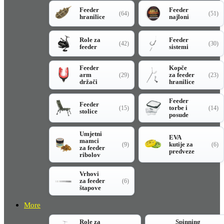
Feeder
Feeder
(64)
(51)
hranilice
najloni
Role za
Feeder
(42)
(30)
feeder
sistemi
Feeder
Kopče
arm
za feeder
(29)
(23)
držači
hranilice
Feeder
Feeder
torbe i
(15)
(14)
stolice
posude
Umjetni
EVA
mamci
kutije za
(9)
(6)
za feeder
predveze
ribolov
Vrhovi
za feeder
(6)
štapove
More
Role za
Spinning