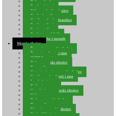
Role za feeder
Feeder sistemi
Udice za feeder ribolov
Feeder hranilice
Kopče za feeder hranilice
Feeder najloni
Feeder stolice
Feeder arm držači
Feeder torbe i posude
Morski ribolov
Štapovi za morski ribolov
Štapovi za lignje i sipe
SURF štapovi
Role za morski ribolov
Parangali
Gotovi setovi za morski ribolov
Varalice za lov lignji i sipe
Lov hobotnice
Najloni za more
Upredenice za morski ribolov
Udice za more
Perle za morski ribolov
Brum prihrana za more
Mamci za morski ribolov
Vertical Jigging