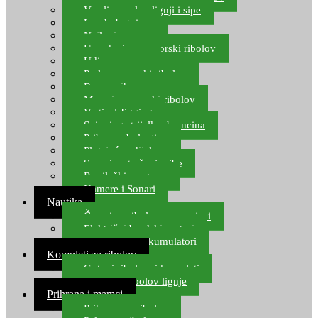
Varalice za lov lignji i sipe
Lov hobotnice
Najloni za more
Upredenice za morski ribolov
Udice za more
Perle za morski ribolov
Brum prihrana za more
Mamci za morski ribolov
Vertical Jigging
Spinning strijelke, brancina
Pribor za bolentino
Plutajuća odijela
Sonari za traženje ribe
Ronilački program
Kamere i Sonari
Nautika
Čamci za ribolov, gumenjaci
Električni brodski motori
Lithium ION akumulatori
Kompleti za ribolov
Gotovi ribolovni kompleti
Setovi za ribolov lignje
Prihrana i mamci
Prihrana za ribolov