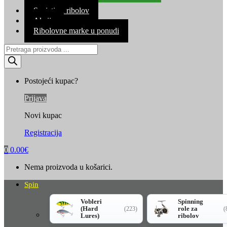
Kontakt
Savjeti za ribolov
Akcija
Ribolovne marke u ponudi
Products
search
Postojeći kupac?
Prijava
Novi kupac
Registracija
0
0.00
€
Nema proizvoda u košarici.
Spin
Vobleri
Spinning
(Hard
role za
(223)
(
Lures)
ribolov