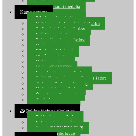
Starlete za ribolov
Izrada pehara i medalja
Kamp oprema
Ribolovni šatori i bivvy
Grijalice, kuhala za šator ili barku
Stolice i stolovi za ribolov
Ležaljke za ribolov
Ruksaci i torbe za ribolov
Vreće za spavanje
Ribolovni kišobrani
Obuća za ribolov
Odjeća za ribolov
Majice (T-SHIRTS)
Kape i rukavice za ribolov
Svijetiljke (naglavne, ručne, za šator)
Torbe za ribolovne štapove
Noževi i alat za ribolov
Čamci za prihranu ribe
Ostala kamp oprema
Dalekozori i optika
🎁 Poklon ideje za ribolovce
Poklon bon za ribolov
Polarizacijske naočale
Jastuci GABY PILLOWS
Pokloni za ribolovce