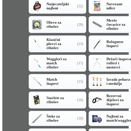
Natjecateljski
Navezane
(32)
najloni
udice
Mreže
Olovo za
čuvarice za
(28)
ribolov
ribolov
Klasični
Bolognese
plovci za
(23)
štapovi
ribolov
Waggleri za
Držači štapov
match
rolleri i
(17)
ribolov
nastavci
Match
Izrada pehara
(15)
štapovi
i medalja
Rezervni
Starlete za
dijelovi za
(10)
ribolov
štapove
Šteke za
Najloni za
(10)
ribolov
match/waggle