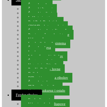
Šaranske role
Šaranski štapovi
Šaranski najloni
Indikatori ugriza
Rod Pod, Banksticks
SPOMB rakete, markeri
Šaranski podmetači, mreže
Pernice za šaranske sisteme
Udice za šarana, amura
Izrada ribolovnih sistema
Šaranska olova
Leadcore
Igle za šaranski ribolov
Špage, upredenice
Vaganje i zaštita ribe
Pop Up Boile – lovne
Boile lovne
DIP-ovi i arome za ribolov
Šaranske torbe
PVA vrećice i pribor
Umjetni kukuruz i ostalo
Feeder ribolov
Feeder štapovi
Vrhovi za feeder štapove