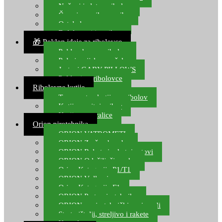
Noževi i alat za ribolov
Čamci za prihranu ribe
Ostala kamp oprema
Dalekozori i optika
🎁 Poklon ideje za ribolovce
Poklon bon za ribolov
Polarizacijske naočale
Jastuci GABY PILLOWS
Pokloni za ribolovce
Ribolovne kutije
Transportne kutije za ribolov
Kutije za sitni pribor
Kutije za varalice
Orion pirotehnika
ORION VATROMETI
ORION Zračne bombe
ORION Rakete i raketni setovi
ORION Odašiljači zvuka
Orion Kategorija P1/T1
ORION Vulkani
Orion Kategorija F1
ORION Party pirotehnika
ORION nepirotehnički proizvodi
Start pištolji, streljivo i rakete