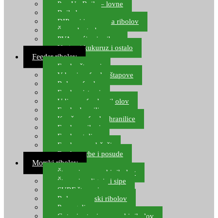
Pop Up Boile – lovne
Boile lovne
DIP-ovi i arome za ribolov
Šaranske torbe
PVA vrećice i pribor
Umjetni kukuruz i ostalo
Feeder ribolov
Feeder štapovi
Vrhovi za feeder štapove
Role za feeder
Feeder sistemi
Udice za feeder ribolov
Feeder hranilice
Kopče za feeder hranilice
Feeder najloni
Feeder stolice
Feeder arm držači
Feeder torbe i posude
Morski ribolov
Štapovi za morski ribolov
Štapovi za lignje i sipe
SURF štapovi
Role za morski ribolov
Parangali
Gotovi setovi za morski ribolov