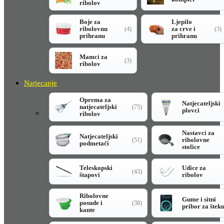
ribolov
Boje za
Ljepilo
ribolovnu
za crve i
(4)
(3)
prihranu
prihranu
Mamci za
(3)
ribolov
Natjecanje
Oprema za
Natjecateljski
natjecateljski
(75)
plovci
ribolov
Nastavci za
Natjecateljski
ribolovne
(51)
podmetači
stolice
Teleskopski
Udice za
(43)
štapovi
ribolov
Ribolovne
Gume i sitni
posude i
(38)
pribor za štek
kante