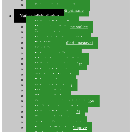
Boje za ribolovnu prihranu
Provjereni recepti prihrane
Natjecateljski ribolov
Natjecateljske stolice
Nastavci za ribolovne stolice
Šteke za ribolov
Gume i sitni pribor za šteku
Držači štapova rolleri i nastavci
Match štapovi
Role za match štapove
Waggleri za match ribolov
Najloni za match/waggler
Natjecateljski najloni
Teleskopski štapovi
Bolognese štapovi
Natjecateljski plovci
Udice za ribolov
Olovo za ribolov
Oprema za natjecateljski ribolov
Mreže čuvarice za ribolov
Natjecateljski podmetači
Sito, posude i kante
Torbe za štapove – match
Rezervni dijelovi za štapove