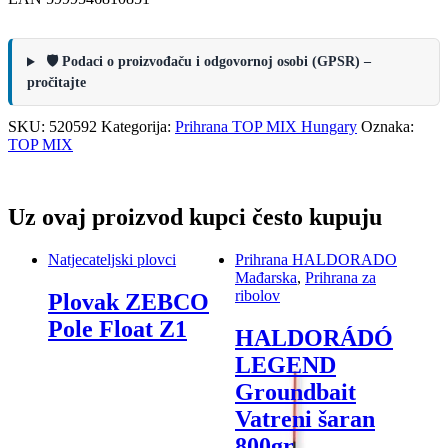
🛡️ Podaci o proizvođaču i odgovornoj osobi (GPSR) –
pročitajte
SKU:
520592
Kategorija:
Prihrana TOP MIX Hungary
Oznaka:
TOP MIX
Uz ovaj proizvod kupci često kupuju
Natjecateljski plovci
Prihrana HALDORADO
Mađarska
,
Prihrana za
ribolov
Plovak ZEBCO
Pole Float Z1
HALDORÁDÓ
LEGEND
Groundbait
Vatreni šaran
800gr