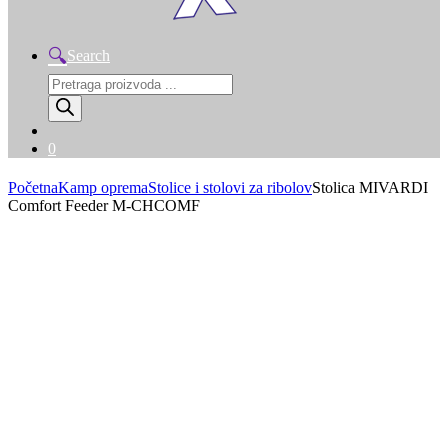
Search
Products
search
0
Početna
Kamp oprema
Stolice i stolovi za ribolov
Stolica MIVARDI
Comfort Feeder M-CHCOMF