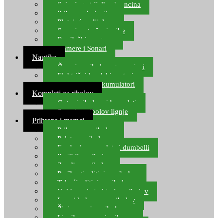
Spinning strijelke, brancina
Pribor za bolentino
Plutajuća odijela
Sonari za traženje ribe
Ronilački program
Kamere i Sonari
Nautika
Čamci za ribolov, gumenjaci
Električni brodski motori
Lithium ION akumulatori
Kompleti za ribolov
Gotovi ribolovni kompleti
Setovi za ribolov lignje
Prihrana i mamci
Prihrana za ribolov
Pelete za ribolov
Feeder lovne pelete i dumbelli
Partikli za ribolov
Zemlja za ribolov
Praškasti aditivi za ribolov
Tekući aditivi za ribolov
Gel i sprej atraktori za ribolov
Lovni kukuruz za ribolov
Živi mamci za ribolov
Ljepilo za crve i prihranu