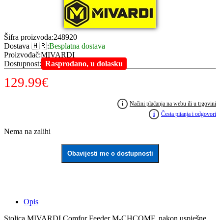
Šifra proizvoda
:
248920
Dostava 🇭🇷
:
Besplatna dostava
Proizvođač
:
MIVARDI
Dostupnost
:
Rasprodano, u dolasku
129.99
€
i
Načini plaćanja na webu ili u trgovini
i
Česta pitanja i odgovori
Nema na zalihi
Obavijesti me o dostupnosti
Opis
Stolica MIVARDI Comfor Feeder M-CHCOMF, nakon uspješne