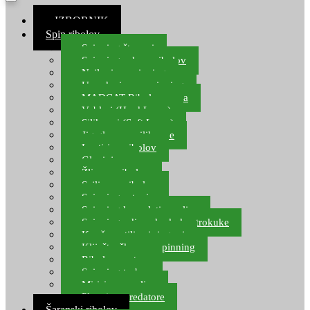
≡ IZBORNIK
Spin ribolov
Spinning štapovi
Spinning role za ribolov
Najloni za spinning
Upredenice za spinning
MADCAT Ribolov soma
Vobleri (Hard Lures)
Silikonci (Soft Lures)
Jig glave za silikonce
Leptiri za ribolov
Glavinjare
Žlice za ribolov
Sajlice za ribolov
Spinning setovi
Spinning kompleti varalica
Spinning udice, dvokuke, trokuke
Kopče, vrtilice i ringovi
Kliješta, škare za spinning
Ribolov pastrve
Spinning torbe
Mirisi za varalice
Plovci za predatore
Šaranski ribolov