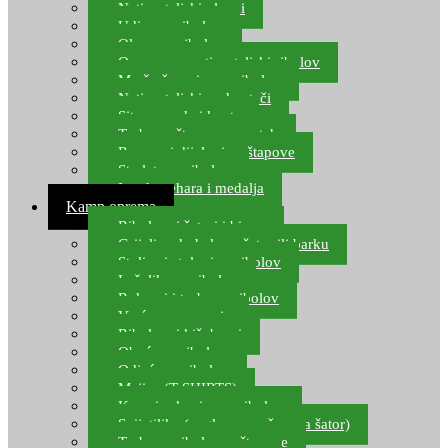
Natjecateljski plovci
Udice za ribolov
Olovo za ribolov
Oprema za natjecateljski ribolov
Mreže čuvarice za ribolov
Natjecateljski podmetači
Sito, posude i kante
Torbe za štapove – match
Rezervni dijelovi za štapove
Starlete za ribolov
Izrada pehara i medalja
Kamp oprema
Ribolovni šatori i bivvy
Grijalice, kuhala za šator ili barku
Stolice i stolovi za ribolov
Ležaljke za ribolov
Ruksaci i torbe za ribolov
Vreće za spavanje
Ribolovni kišobrani
Obuća za ribolov
Odjeća za ribolov
Majice (T-SHIRTS)
Kape i rukavice za ribolov
Svijetiljke (naglavne, ručne, za šator)
Torbe za ribolovne štapove