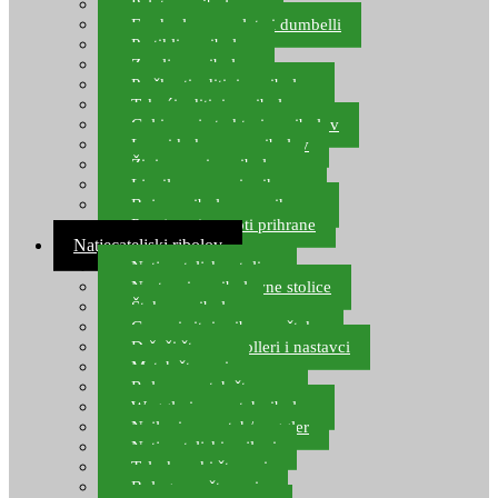
Pelete za ribolov
Feeder lovne pelete i dumbelli
Partikli za ribolov
Zemlja za ribolov
Praškasti aditivi za ribolov
Tekući aditivi za ribolov
Gel i sprej atraktori za ribolov
Lovni kukuruz za ribolov
Živi mamci za ribolov
Ljepilo za crve i prihranu
Boje za ribolovnu prihranu
Provjereni recepti prihrane
Natjecateljski ribolov
Natjecateljske stolice
Nastavci za ribolovne stolice
Šteke za ribolov
Gume i sitni pribor za šteku
Držači štapova rolleri i nastavci
Match štapovi
Role za match štapove
Waggleri za match ribolov
Najloni za match/waggler
Natjecateljski najloni
Teleskopski štapovi
Bolognese štapovi