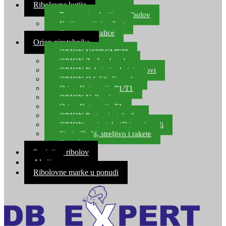
Ribolovne kutije
Transportne kutije za ribolov
Kutije za sitni pribor
Kutije za varalice
Orion pirotehnika
ORION VATROMETI
ORION Zračne bombe
ORION Rakete i raketni setovi
ORION Odašiljači zvuka
Orion Kategorija P1/T1
ORION Vulkani
Orion Kategorija F1
ORION Party pirotehnika
ORION nepirotehnički proizvodi
Start pištolji, streljivo i rakete
Kontakt
Savjeti za ribolov
Akcija
Ribolovne marke u ponudi