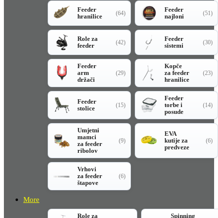
Feeder
Feeder
(64)
(51)
hranilice
najloni
Role za
Feeder
(42)
(30)
feeder
sistemi
Feeder
Kopče
arm
za feeder
(29)
(23)
držači
hranilice
Feeder
Feeder
torbe i
(15)
(14)
stolice
posude
Umjetni
EVA
mamci
kutije za
(9)
(6)
za feeder
predveze
ribolov
Vrhovi
za feeder
(6)
štapove
More
Role za
Spinning