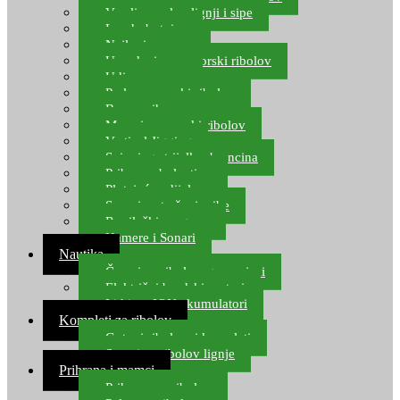
Varalice za lov lignji i sipe
Lov hobotnice
Najloni za more
Upredenice za morski ribolov
Udice za more
Perle za morski ribolov
Brum prihrana za more
Mamci za morski ribolov
Vertical Jigging
Spinning strijelke, brancina
Pribor za bolentino
Plutajuća odijela
Sonari za traženje ribe
Ronilački program
Kamere i Sonari
Nautika
Čamci za ribolov, gumenjaci
Električni brodski motori
Lithium ION akumulatori
Kompleti za ribolov
Gotovi ribolovni kompleti
Setovi za ribolov lignje
Prihrana i mamci
Prihrana za ribolov