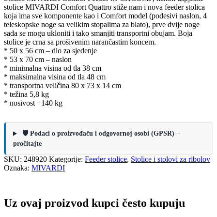
stolice MIVARDI Comfort Quattro stiže nam i nova feeder stolica
koja ima sve komponente kao i Comfort model (podesivi naslon, 4
teleskopske noge sa velikim stopalima za blato), prve dvije noge
sada se mogu ukloniti i tako smanjiti transportni obujam. Boja
stolice je crna sa prošivenim narančastim koncem.
* 50 x 56 cm – dio za sjedenje
* 53 x 70 cm – naslon
* minimalna visina od tla 38 cm
* maksimalna visina od tla 48 cm
* transportna veličina 80 x 73 x 14 cm
* težina 5,8 kg
* nosivost +140 kg
🛡️ Podaci o proizvođaču i odgovornoj osobi (GPSR) –
pročitajte
SKU:
248920
Kategorije:
Feeder stolice
,
Stolice i stolovi za ribolov
Oznaka:
MIVARDI
Uz ovaj proizvod kupci često kupuju