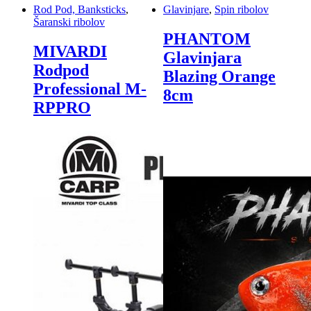
Rod Pod, Banksticks
,
Glavinjare
,
Spin ribolov
Šaranski ribolov
PHANTOM
MIVARDI
Glavinjara
Rodpod
Blazing Orange
Professional M-
8cm
RPPRO