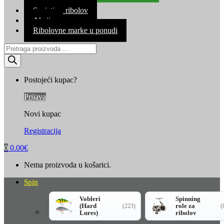
Kontakt
Savjeti za ribolov
Akcija
Ribolovne marke u ponudi
Products
search
Postojeći kupac?
Prijava
Novi kupac
Registracija
0
0.00
€
Nema proizvoda u košarici.
Spin
Vobleri
Spinning
(Hard
role za
(223)
(
Lures)
ribolov