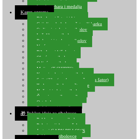
Starlete za ribolov
Izrada pehara i medalja
Kamp oprema
Ribolovni šatori i bivvy
Grijalice, kuhala za šator ili barku
Stolice i stolovi za ribolov
Ležaljke za ribolov
Ruksaci i torbe za ribolov
Vreće za spavanje
Ribolovni kišobrani
Obuća za ribolov
Odjeća za ribolov
Majice (T-SHIRTS)
Kape i rukavice za ribolov
Svijetiljke (naglavne, ručne, za šator)
Torbe za ribolovne štapove
Noževi i alat za ribolov
Čamci za prihranu ribe
Ostala kamp oprema
Dalekozori i optika
🎁 Poklon ideje za ribolovce
Poklon bon za ribolov
Polarizacijske naočale
Jastuci GABY PILLOWS
Pokloni za ribolovce