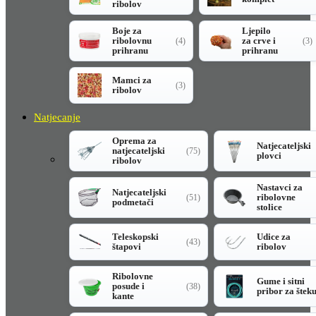
ribolov
Boje za
Ljepilo
ribolovnu
za crve i
(4)
(3)
prihranu
prihranu
Mamci za
(3)
ribolov
Natjecanje
Oprema za
Natjecateljski
natjecateljski
(75)
plovci
ribolov
Nastavci za
Natjecateljski
ribolovne
(51)
podmetači
stolice
Teleskopski
Udice za
(43)
štapovi
ribolov
Ribolovne
Gume i sitni
posude i
(38)
pribor za štek
kante