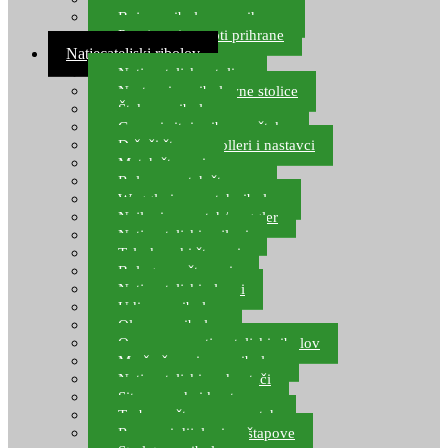
Boje za ribolovnu prihranu
Provjereni recepti prihrane
Natjecateljski ribolov
Natjecateljske stolice
Nastavci za ribolovne stolice
Šteke za ribolov
Gume i sitni pribor za šteku
Držači štapova rolleri i nastavci
Match štapovi
Role za match štapove
Waggleri za match ribolov
Najloni za match/waggler
Natjecateljski najloni
Teleskopski štapovi
Bolognese štapovi
Natjecateljski plovci
Udice za ribolov
Olovo za ribolov
Oprema za natjecateljski ribolov
Mreže čuvarice za ribolov
Natjecateljski podmetači
Sito, posude i kante
Torbe za štapove – match
Rezervni dijelovi za štapove