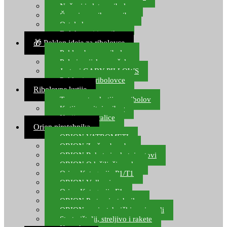
Noževi i alat za ribolov
Čamci za prihranu ribe
Ostala kamp oprema
Dalekozori i optika
🎁 Poklon ideje za ribolovce
Poklon bon za ribolov
Polarizacijske naočale
Jastuci GABY PILLOWS
Pokloni za ribolovce
Ribolovne kutije
Transportne kutije za ribolov
Kutije za sitni pribor
Kutije za varalice
Orion pirotehnika
ORION VATROMETI
ORION Zračne bombe
ORION Rakete i raketni setovi
ORION Odašiljači zvuka
Orion Kategorija P1/T1
ORION Vulkani
Orion Kategorija F1
ORION Party pirotehnika
ORION nepirotehnički proizvodi
Start pištolji, streljivo i rakete