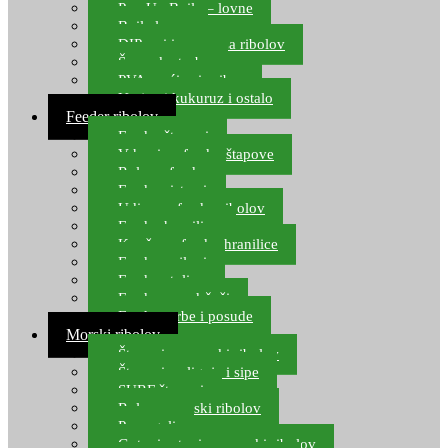
Pop Up Boile – lovne
Boile lovne
DIP-ovi i arome za ribolov
Šaranske torbe
PVA vrećice i pribor
Umjetni kukuruz i ostalo
Feeder ribolov
Feeder štapovi
Vrhovi za feeder štapove
Role za feeder
Feeder sistemi
Udice za feeder ribolov
Feeder hranilice
Kopče za feeder hranilice
Feeder najloni
Feeder stolice
Feeder arm držači
Feeder torbe i posude
Morski ribolov
Štapovi za morski ribolov
Štapovi za lignje i sipe
SURF štapovi
Role za morski ribolov
Parangali
Gotovi setovi za morski ribolov