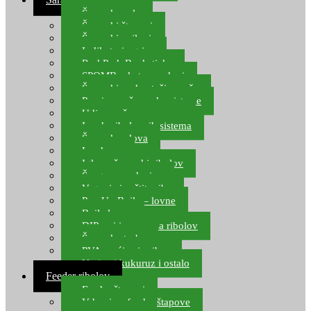
Šaranske role
Šaranski štapovi
Šaranski najloni
Indikatori ugriza
Rod Pod, Banksticks
SPOMB rakete, markeri
Šaranski podmetači, mreže
Pernice za šaranske sisteme
Udice za šarana, amura
Izrada ribolovnih sistema
Šaranska olova
Leadcore
Igle za šaranski ribolov
Špage, upredenice
Vaganje i zaštita ribe
Pop Up Boile – lovne
Boile lovne
DIP-ovi i arome za ribolov
Šaranske torbe
PVA vrećice i pribor
Umjetni kukuruz i ostalo
Feeder ribolov
Feeder štapovi
Vrhovi za feeder štapove