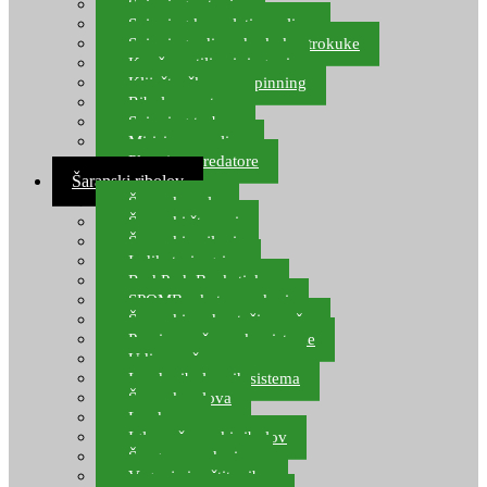
Spinning setovi
Spinning kompleti varalica
Spinning udice, dvokuke, trokuke
Kopče, vrtilice i ringovi
Kliješta, škare za spinning
Ribolov pastrve
Spinning torbe
Mirisi za varalice
Plovci za predatore
Šaranski ribolov
Šaranske role
Šaranski štapovi
Šaranski najloni
Indikatori ugriza
Rod Pod, Banksticks
SPOMB rakete, markeri
Šaranski podmetači, mreže
Pernice za šaranske sisteme
Udice za šarana, amura
Izrada ribolovnih sistema
Šaranska olova
Leadcore
Igle za šaranski ribolov
Špage, upredenice
Vaganje i zaštita ribe