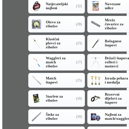
Natjecateljski
Navezane
(32)
najloni
udice
Mreže
Olovo za
čuvarice za
(28)
ribolov
ribolov
Klasični
Bolognese
plovci za
(23)
štapovi
ribolov
Waggleri za
Držači štapov
match
rolleri i
(17)
ribolov
nastavci
Match
Izrada pehara
(15)
štapovi
i medalja
Rezervni
Starlete za
dijelovi za
(10)
ribolov
štapove
Šteke za
Najloni za
(10)
ribolov
match/waggle