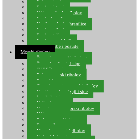
Role za feeder
Feeder sistemi
Udice za feeder ribolov
Feeder hranilice
Kopče za feeder hranilice
Feeder najloni
Feeder stolice
Feeder arm držači
Feeder torbe i posude
Morski ribolov
Štapovi za morski ribolov
Štapovi za lignje i sipe
SURF štapovi
Role za morski ribolov
Parangali
Gotovi setovi za morski ribolov
Varalice za lov lignji i sipe
Lov hobotnice
Najloni za more
Upredenice za morski ribolov
Udice za more
Perle za morski ribolov
Brum prihrana za more
Mamci za morski ribolov
Vertical Jigging