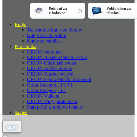
Pokloni za
Poklon bon za
(7)
ribolovce
ribolov
Kutije
Transportne kutije za ribolov
Kutije za sitni pribor
Kutije za varalice
Pirotehnika
ORION Vatrometi
ORION Rakete i raketni setovi
ORION Odašiljači zvuka
ORION Zračne bombe
ORION Rimske svijeće
ORION nepirotehnički proizvodi
Orion Kategorija P1/T1
Orion Kategorija F1
ORION Vulkani
ORION Party pirotehnika
Start pištolji, streljivo i rakete
Savjeti