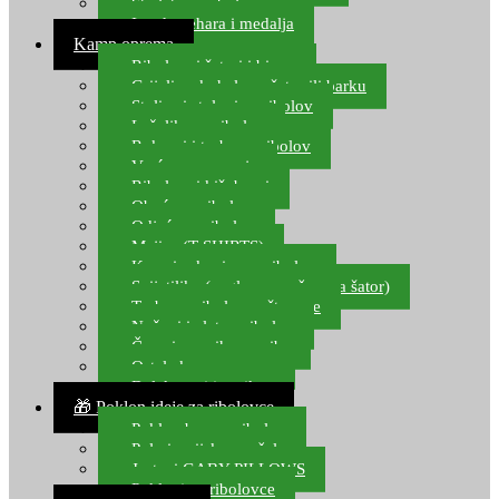
Starlete za ribolov
Izrada pehara i medalja
Kamp oprema
Ribolovni šatori i bivvy
Grijalice, kuhala za šator ili barku
Stolice i stolovi za ribolov
Ležaljke za ribolov
Ruksaci i torbe za ribolov
Vreće za spavanje
Ribolovni kišobrani
Obuća za ribolov
Odjeća za ribolov
Majice (T-SHIRTS)
Kape i rukavice za ribolov
Svijetiljke (naglavne, ručne, za šator)
Torbe za ribolovne štapove
Noževi i alat za ribolov
Čamci za prihranu ribe
Ostala kamp oprema
Dalekozori i optika
🎁 Poklon ideje za ribolovce
Poklon bon za ribolov
Polarizacijske naočale
Jastuci GABY PILLOWS
Pokloni za ribolovce