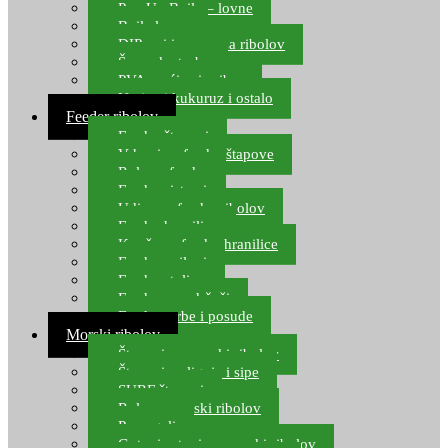
Pop Up Boile – lovne
Boile lovne
DIP-ovi i arome za ribolov
Šaranske torbe
PVA vrećice i pribor
Umjetni kukuruz i ostalo
Feeder ribolov
Feeder štapovi
Vrhovi za feeder štapove
Role za feeder
Feeder sistemi
Udice za feeder ribolov
Feeder hranilice
Kopče za feeder hranilice
Feeder najloni
Feeder stolice
Feeder arm držači
Feeder torbe i posude
Morski ribolov
Štapovi za morski ribolov
Štapovi za lignje i sipe
SURF štapovi
Role za morski ribolov
Parangali
Gotovi setovi za morski ribolov