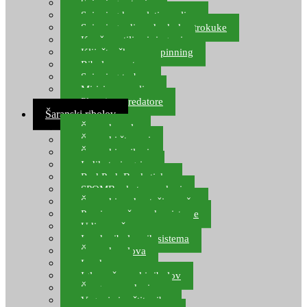
Spinning setovi
Spinning kompleti varalica
Spinning udice, dvokuke, trokuke
Kopče, vrtilice i ringovi
Kliješta, škare za spinning
Ribolov pastrve
Spinning torbe
Mirisi za varalice
Plovci za predatore
Šaranski ribolov
Šaranske role
Šaranski štapovi
Šaranski najloni
Indikatori ugriza
Rod Pod, Banksticks
SPOMB rakete, markeri
Šaranski podmetači, mreže
Pernice za šaranske sisteme
Udice za šarana, amura
Izrada ribolovnih sistema
Šaranska olova
Leadcore
Igle za šaranski ribolov
Špage, upredenice
Vaganje i zaštita ribe