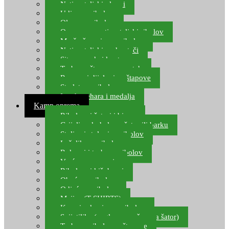
Natjecateljski plovci
Udice za ribolov
Olovo za ribolov
Oprema za natjecateljski ribolov
Mreže čuvarice za ribolov
Natjecateljski podmetači
Sito, posude i kante
Torbe za štapove – match
Rezervni dijelovi za štapove
Starlete za ribolov
Izrada pehara i medalja
Kamp oprema
Ribolovni šatori i bivvy
Grijalice, kuhala za šator ili barku
Stolice i stolovi za ribolov
Ležaljke za ribolov
Ruksaci i torbe za ribolov
Vreće za spavanje
Ribolovni kišobrani
Obuća za ribolov
Odjeća za ribolov
Majice (T-SHIRTS)
Kape i rukavice za ribolov
Svijetiljke (naglavne, ručne, za šator)
Torbe za ribolovne štapove