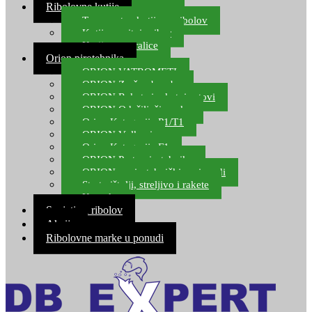
Ribolovne kutije
Transportne kutije za ribolov
Kutije za sitni pribor
Kutije za varalice
Orion pirotehnika
ORION VATROMETI
ORION Zračne bombe
ORION Rakete i raketni setovi
ORION Odašiljači zvuka
Orion Kategorija P1/T1
ORION Vulkani
Orion Kategorija F1
ORION Party pirotehnika
ORION nepirotehnički proizvodi
Start pištolji, streljivo i rakete
Kontakt
Savjeti za ribolov
Akcija
Ribolovne marke u ponudi