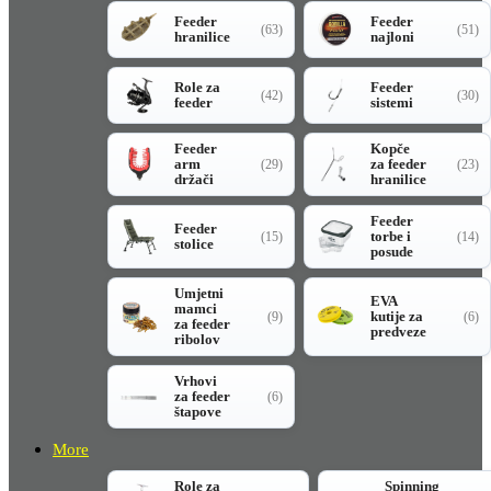
Feeder
Feeder
(63)
(51)
hranilice
najloni
Role za
Feeder
(42)
(30)
feeder
sistemi
Feeder
Kopče
arm
za feeder
(29)
(23)
držači
hranilice
Feeder
Feeder
torbe i
(15)
(14)
stolice
posude
Umjetni
EVA
mamci
kutije za
(9)
(6)
za feeder
predveze
ribolov
Vrhovi
za feeder
(6)
štapove
More
Role za
Spinning