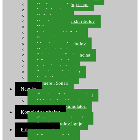
Varalice za lov lignji i sipe
Lov hobotnice
Najloni za more
Upredenice za morski ribolov
Udice za more
Perle za morski ribolov
Brum prihrana za more
Mamci za morski ribolov
Vertical Jigging
Spinning strijelke, brancina
Pribor za bolentino
Plutajuća odijela
Sonari za traženje ribe
Ronilački program
Kamere i Sonari
Nautika
Čamci za ribolov, gumenjaci
Električni brodski motori
Lithium ION akumulatori
Kompleti za ribolov
Gotovi ribolovni kompleti
Setovi za ribolov lignje
Prihrana i mamci
Prihrana za ribolov