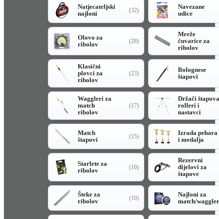
Natjecateljski
Navezane
(32)
najloni
udice
Mreže
Olovo za
čuvarice za
(28)
ribolov
ribolov
Klasični
Bolognese
plovci za
(23)
štapovi
ribolov
Waggleri za
Držači štapov
match
rolleri i
(17)
ribolov
nastavci
Match
Izrada pehara
(15)
štapovi
i medalja
Rezervni
Starlete za
dijelovi za
(10)
ribolov
štapove
Šteke za
Najloni za
(10)
ribolov
match/waggle