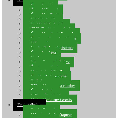
Šaranske role
Šaranski štapovi
Šaranski najloni
Indikatori ugriza
Rod Pod, Banksticks
SPOMB rakete, markeri
Šaranski podmetači, mreže
Pernice za šaranske sisteme
Udice za šarana, amura
Izrada ribolovnih sistema
Šaranska olova
Leadcore
Igle za šaranski ribolov
Špage, upredenice
Vaganje i zaštita ribe
Pop Up Boile – lovne
Boile lovne
DIP-ovi i arome za ribolov
Šaranske torbe
PVA vrećice i pribor
Umjetni kukuruz i ostalo
Feeder ribolov
Feeder štapovi
Vrhovi za feeder štapove