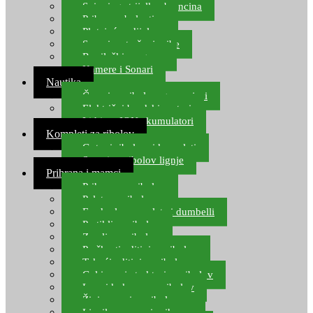
Spinning strijelke, brancina
Pribor za bolentino
Plutajuća odijela
Sonari za traženje ribe
Ronilački program
Kamere i Sonari
Nautika
Čamci za ribolov, gumenjaci
Električni brodski motori
Lithium ION akumulatori
Kompleti za ribolov
Gotovi ribolovni kompleti
Setovi za ribolov lignje
Prihrana i mamci
Prihrana za ribolov
Pelete za ribolov
Feeder lovne pelete i dumbelli
Partikli za ribolov
Zemlja za ribolov
Praškasti aditivi za ribolov
Tekući aditivi za ribolov
Gel i sprej atraktori za ribolov
Lovni kukuruz za ribolov
Živi mamci za ribolov
Ljepilo za crve i prihranu