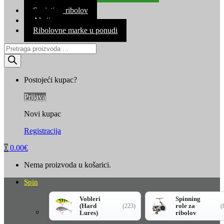
Kontakt
Savjeti za ribolov
Akcija
Ribolovne marke u ponudi
Products
search
Postojeći kupac?
Prijava
Novi kupac
Registracija
0
0.00
€
Nema proizvoda u košarici.
Spin
Vobleri
Spinning
(Hard
role za
(223)
(
Lures)
ribolov