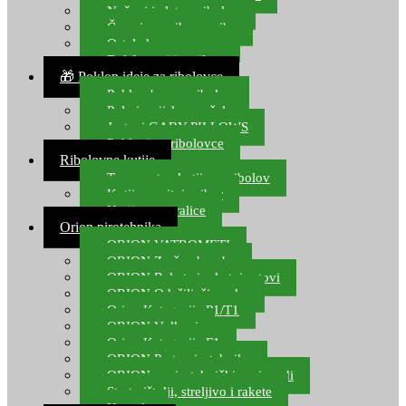
Noževi i alat za ribolov
Čamci za prihranu ribe
Ostala kamp oprema
Dalekozori i optika
🎁 Poklon ideje za ribolovce
Poklon bon za ribolov
Polarizacijske naočale
Jastuci GABY PILLOWS
Pokloni za ribolovce
Ribolovne kutije
Transportne kutije za ribolov
Kutije za sitni pribor
Kutije za varalice
Orion pirotehnika
ORION VATROMETI
ORION Zračne bombe
ORION Rakete i raketni setovi
ORION Odašiljači zvuka
Orion Kategorija P1/T1
ORION Vulkani
Orion Kategorija F1
ORION Party pirotehnika
ORION nepirotehnički proizvodi
Start pištolji, streljivo i rakete