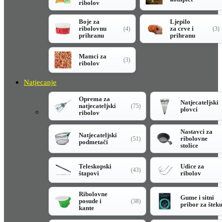
ribolov
Boje za
Ljepilo
ribolovnu
za crve i
(4)
(3)
prihranu
prihranu
Mamci za
(3)
ribolov
Natjecanje
Oprema za
Natjecateljski
natjecateljski
(75)
plovci
ribolov
Nastavci za
Natjecateljski
ribolovne
(51)
podmetači
stolice
Teleskopski
Udice za
(43)
štapovi
ribolov
Ribolovne
Gume i sitni
posude i
(38)
pribor za štek
kante