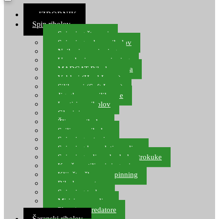
≡ IZBORNIK
Spin ribolov
Spinning štapovi
Spinning role za ribolov
Najloni za spinning
Upredenice za spinning
MADCAT Ribolov soma
Vobleri (Hard Lures)
Silikonci (Soft Lures)
Jig glave za silikonce
Leptiri za ribolov
Glavinjare
Žlice za ribolov
Sajlice za ribolov
Spinning setovi
Spinning kompleti varalica
Spinning udice, dvokuke, trokuke
Kopče, vrtilice i ringovi
Kliješta, škare za spinning
Ribolov pastrve
Spinning torbe
Mirisi za varalice
Plovci za predatore
Šaranski ribolov