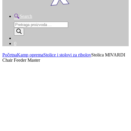
Search
Products
search
0
Početna
Kamp oprema
Stolice i stolovi za ribolov
Stolica MIVARDI
Chair Feeder Master