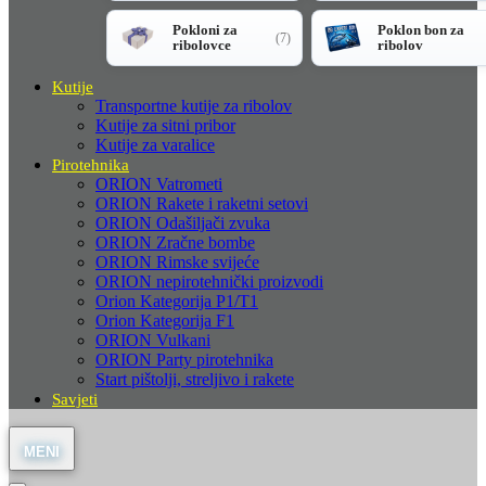
Pokloni za
Poklon bon za
(7)
ribolovce
ribolov
Kutije
Transportne kutije za ribolov
Kutije za sitni pribor
Kutije za varalice
Pirotehnika
ORION Vatrometi
ORION Rakete i raketni setovi
ORION Odašiljači zvuka
ORION Zračne bombe
ORION Rimske svijeće
ORION nepirotehnički proizvodi
Orion Kategorija P1/T1
Orion Kategorija F1
ORION Vulkani
ORION Party pirotehnika
Start pištolji, streljivo i rakete
Savjeti