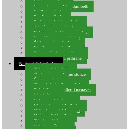
Pelete za ribolov
Feeder lovne pelete i dumbelli
Partikli za ribolov
Zemlja za ribolov
Praškasti aditivi za ribolov
Tekući aditivi za ribolov
Gel i sprej atraktori za ribolov
Lovni kukuruz za ribolov
Živi mamci za ribolov
Ljepilo za crve i prihranu
Boje za ribolovnu prihranu
Provjereni recepti prihrane
Natjecateljski ribolov
Natjecateljske stolice
Nastavci za ribolovne stolice
Šteke za ribolov
Gume i sitni pribor za šteku
Držači štapova rolleri i nastavci
Match štapovi
Role za match štapove
Waggleri za match ribolov
Najloni za match/waggler
Natjecateljski najloni
Teleskopski štapovi
Bolognese štapovi