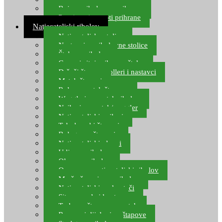
Boje za ribolovnu prihranu
Provjereni recepti prihrane
Natjecateljski ribolov
Natjecateljske stolice
Nastavci za ribolovne stolice
Šteke za ribolov
Gume i sitni pribor za šteku
Držači štapova rolleri i nastavci
Match štapovi
Role za match štapove
Waggleri za match ribolov
Najloni za match/waggler
Natjecateljski najloni
Teleskopski štapovi
Bolognese štapovi
Natjecateljski plovci
Udice za ribolov
Olovo za ribolov
Oprema za natjecateljski ribolov
Mreže čuvarice za ribolov
Natjecateljski podmetači
Sito, posude i kante
Torbe za štapove – match
Rezervni dijelovi za štapove