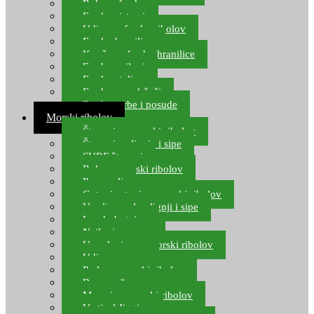
Role za feeder
Feeder sistemi
Udice za feeder ribolov
Feeder hranilice
Kopče za feeder hranilice
Feeder najloni
Feeder stolice
Feeder arm držači
Feeder torbe i posude
Morski ribolov
Štapovi za morski ribolov
Štapovi za lignje i sipe
SURF štapovi
Role za morski ribolov
Parangali
Gotovi setovi za morski ribolov
Varalice za lov lignji i sipe
Lov hobotnice
Najloni za more
Upredenice za morski ribolov
Udice za more
Perle za morski ribolov
Brum prihrana za more
Mamci za morski ribolov
Vertical Jigging