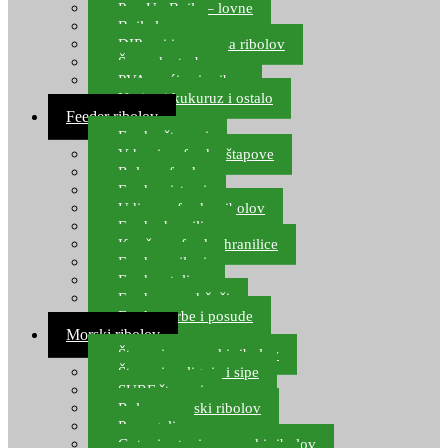
Pop Up Boile – lovne
Boile lovne
DIP-ovi i arome za ribolov
Šaranske torbe
PVA vrećice i pribor
Umjetni kukuruz i ostalo
Feeder ribolov
Feeder štapovi
Vrhovi za feeder štapove
Role za feeder
Feeder sistemi
Udice za feeder ribolov
Feeder hranilice
Kopče za feeder hranilice
Feeder najloni
Feeder stolice
Feeder arm držači
Feeder torbe i posude
Morski ribolov
Štapovi za morski ribolov
Štapovi za lignje i sipe
SURF štapovi
Role za morski ribolov
Parangali
Gotovi setovi za morski ribolov