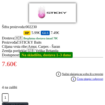
Šifra proizvoda
:
002230
5.99€
7.49€
HP
GLS
Dostava
:
🇭🇷
Besplatna dostava iznad 70€
Proizvođač
:
STICKY Baits
Ciljana vrsta ribe
:
Amur, Carpes - Šaran
Zemlja porijekla
:
🇬🇧 Velika Britanija
Dostupnost
:
Na skladištu, dostava 1–3 dana
7.60
€
i
Načini plaćanja na webu ili u trgovini
i
Česta pitanja i odgovori
4 na zalihi
STICKY
Peach
&
Dodaj u košaricu