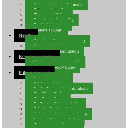
Spinning strijelke, brancina
Pribor za bolentino
Plutajuća odijela
Sonari za traženje ribe
Ronilački program
Kamere i Sonari
Nautika
Čamci za ribolov, gumenjaci
Električni brodski motori
Lithium ION akumulatori
Kompleti za ribolov
Gotovi ribolovni kompleti
Setovi za ribolov lignje
Prihrana i mamci
Prihrana za ribolov
Pelete za ribolov
Feeder lovne pelete i dumbelli
Partikli za ribolov
Zemlja za ribolov
Praškasti aditivi za ribolov
Tekući aditivi za ribolov
Gel i sprej atraktori za ribolov
Lovni kukuruz za ribolov
Živi mamci za ribolov