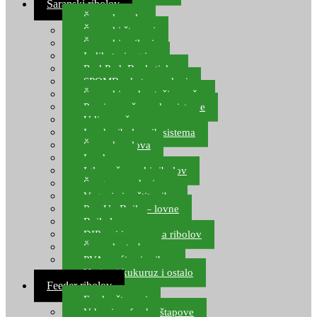
Šaranski ribolov
Šaranske role
Šaranski štapovi
Šaranski najloni
Indikatori ugriza
Rod Pod, Banksticks
SPOMB rakete, markeri
Šaranski podmetači, mreže
Pernice za šaranske sisteme
Udice za šarana, amura
Izrada ribolovnih sistema
Šaranska olova
Leadcore
Igle za šaranski ribolov
Špage, upredenice
Vaganje i zaštita ribe
Pop Up Boile – lovne
Boile lovne
DIP-ovi i arome za ribolov
Šaranske torbe
PVA vrećice i pribor
Umjetni kukuruz i ostalo
Feeder ribolov
Feeder štapovi
Vrhovi za feeder štapove