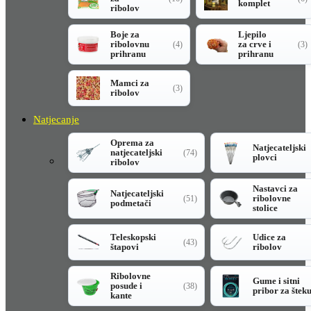
komplet
ribolov
Boje za
Ljepilo
ribolovnu
za crve i
(4)
(3)
prihranu
prihranu
Mamci za
(3)
ribolov
Natjecanje
Oprema za
Natjecateljski
natjecateljski
(74)
plovci
ribolov
Nastavci za
Natjecateljski
ribolovne
(51)
podmetači
stolice
Teleskopski
Udice za
(43)
štapovi
ribolov
Ribolovne
Gume i sitni
posude i
(38)
pribor za štek
kante