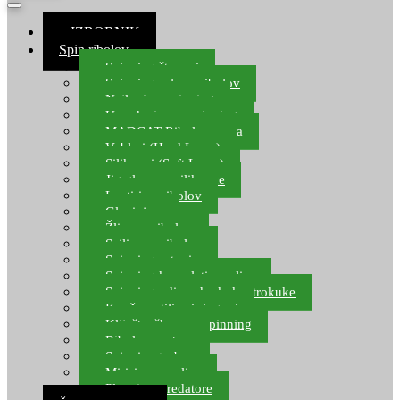
≡ IZBORNIK
Spin ribolov
Spinning štapovi
Spinning role za ribolov
Najloni za spinning
Upredenice za spinning
MADCAT Ribolov soma
Vobleri (Hard Lures)
Silikonci (Soft Lures)
Jig glave za silikonce
Leptiri za ribolov
Glavinjare
Žlice za ribolov
Sajlice za ribolov
Spinning setovi
Spinning kompleti varalica
Spinning udice, dvokuke, trokuke
Kopče, vrtilice i ringovi
Kliješta, škare za spinning
Ribolov pastrve
Spinning torbe
Mirisi za varalice
Plovci za predatore