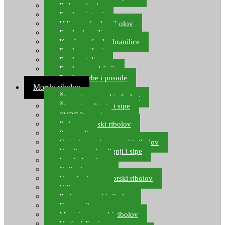
Role za feeder
Feeder sistemi
Udice za feeder ribolov
Feeder hranilice
Kopče za feeder hranilice
Feeder najloni
Feeder stolice
Feeder arm držači
Feeder torbe i posude
Morski ribolov
Štapovi za morski ribolov
Štapovi za lignje i sipe
SURF štapovi
Role za morski ribolov
Parangali
Gotovi setovi za morski ribolov
Varalice za lov lignji i sipe
Lov hobotnice
Najloni za more
Upredenice za morski ribolov
Udice za more
Perle za morski ribolov
Brum prihrana za more
Mamci za morski ribolov
Vertical Jigging