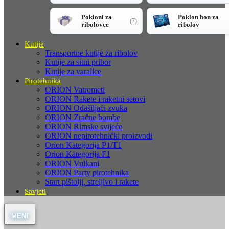
Pokloni za
Poklon bon za
(7)
ribolovce
ribolov
Kutije
Transportne kutije za ribolov
Kutije za sitni pribor
Kutije za varalice
Pirotehnika
ORION Vatrometi
ORION Rakete i raketni setovi
ORION Odašiljači zvuka
ORION Zračne bombe
ORION Rimske svijeće
ORION nepirotehnički proizvodi
Orion Kategorija P1/T1
Orion Kategorija F1
ORION Vulkani
ORION Party pirotehnika
Start pištolji, streljivo i rakete
Savjeti