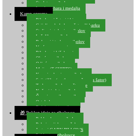
Starlete za ribolov
Izrada pehara i medalja
Kamp oprema
Ribolovni šatori i bivvy
Grijalice, kuhala za šator ili barku
Stolice i stolovi za ribolov
Ležaljke za ribolov
Ruksaci i torbe za ribolov
Vreće za spavanje
Ribolovni kišobrani
Obuća za ribolov
Odjeća za ribolov
Majice (T-SHIRTS)
Kape i rukavice za ribolov
Svijetiljke (naglavne, ručne, za šator)
Torbe za ribolovne štapove
Noževi i alat za ribolov
Čamci za prihranu ribe
Ostala kamp oprema
Dalekozori i optika
🎁 Poklon ideje za ribolovce
Poklon bon za ribolov
Polarizacijske naočale
Jastuci GABY PILLOWS
Pokloni za ribolovce