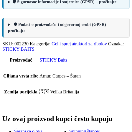
🛡️ Sigurnosne informacije i smjernice (GPSR) – pročitajte
🛡️ Podaci o proizvođaču i odgovornoj osobi (GPSR) –
pročitajte
SKU:
002230
Kategorija:
Gel i sprej atraktori za ribolov
Oznaka:
STICKY BAITS
Proizvođač
STICKY Baits
Ciljana vrsta ribe
Amur, Carpes – Šaran
Zemlja porijekla
🇬🇧 Velika Britanija
Uz ovaj proizvod kupci često kupuju
Šaranska olova
Spinning štapovi