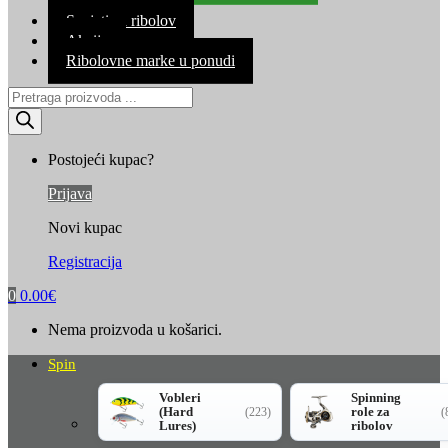
Kontakt
Savjeti za ribolov
Akcija
Ribolovne marke u ponudi
Products
search
Postojeći kupac?
Prijava
Novi kupac
Registracija
0
0.00
€
Nema proizvoda u košarici.
Spin
Vobleri
Spinning
(Hard
role za
(223)
(
Lures)
ribolov