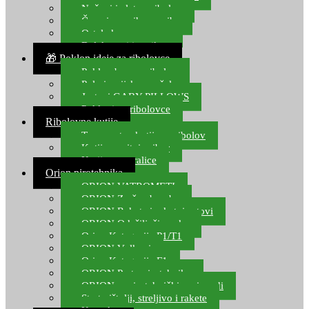
Noževi i alat za ribolov
Čamci za prihranu ribe
Ostala kamp oprema
Dalekozori i optika
🎁 Poklon ideje za ribolovce
Poklon bon za ribolov
Polarizacijske naočale
Jastuci GABY PILLOWS
Pokloni za ribolovce
Ribolovne kutije
Transportne kutije za ribolov
Kutije za sitni pribor
Kutije za varalice
Orion pirotehnika
ORION VATROMETI
ORION Zračne bombe
ORION Rakete i raketni setovi
ORION Odašiljači zvuka
Orion Kategorija P1/T1
ORION Vulkani
Orion Kategorija F1
ORION Party pirotehnika
ORION nepirotehnički proizvodi
Start pištolji, streljivo i rakete