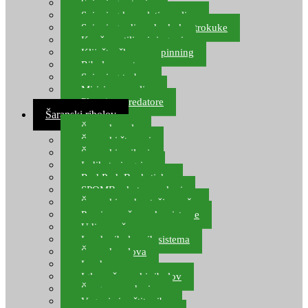
Spinning setovi
Spinning kompleti varalica
Spinning udice, dvokuke, trokuke
Kopče, vrtilice i ringovi
Kliješta, škare za spinning
Ribolov pastrve
Spinning torbe
Mirisi za varalice
Plovci za predatore
Šaranski ribolov
Šaranske role
Šaranski štapovi
Šaranski najloni
Indikatori ugriza
Rod Pod, Banksticks
SPOMB rakete, markeri
Šaranski podmetači, mreže
Pernice za šaranske sisteme
Udice za šarana, amura
Izrada ribolovnih sistema
Šaranska olova
Leadcore
Igle za šaranski ribolov
Špage, upredenice
Vaganje i zaštita ribe