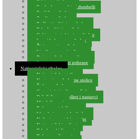
Pelete za ribolov
Feeder lovne pelete i dumbelli
Partikli za ribolov
Zemlja za ribolov
Praškasti aditivi za ribolov
Tekući aditivi za ribolov
Gel i sprej atraktori za ribolov
Lovni kukuruz za ribolov
Živi mamci za ribolov
Ljepilo za crve i prihranu
Boje za ribolovnu prihranu
Provjereni recepti prihrane
Natjecateljski ribolov
Natjecateljske stolice
Nastavci za ribolovne stolice
Šteke za ribolov
Gume i sitni pribor za šteku
Držači štapova rolleri i nastavci
Match štapovi
Role za match štapove
Waggleri za match ribolov
Najloni za match/waggler
Natjecateljski najloni
Teleskopski štapovi
Bolognese štapovi