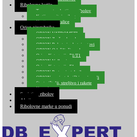
Ribolovne kutije
Transportne kutije za ribolov
Kutije za sitni pribor
Kutije za varalice
Orion pirotehnika
ORION VATROMETI
ORION Zračne bombe
ORION Rakete i raketni setovi
ORION Odašiljači zvuka
Orion Kategorija P1/T1
ORION Vulkani
Orion Kategorija F1
ORION Party pirotehnika
ORION nepirotehnički proizvodi
Start pištolji, streljivo i rakete
Kontakt
Savjeti za ribolov
Akcija
Ribolovne marke u ponudi