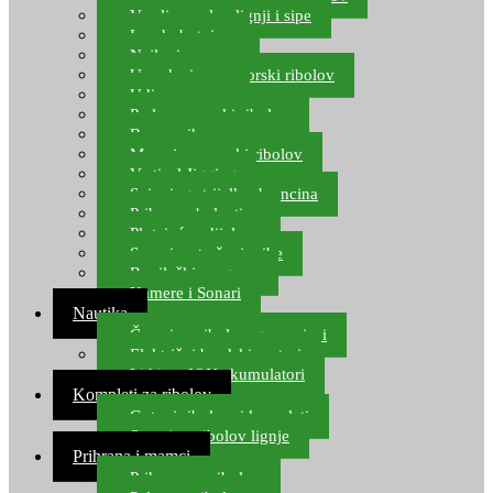
Varalice za lov lignji i sipe
Lov hobotnice
Najloni za more
Upredenice za morski ribolov
Udice za more
Perle za morski ribolov
Brum prihrana za more
Mamci za morski ribolov
Vertical Jigging
Spinning strijelke, brancina
Pribor za bolentino
Plutajuća odijela
Sonari za traženje ribe
Ronilački program
Kamere i Sonari
Nautika
Čamci za ribolov, gumenjaci
Električni brodski motori
Lithium ION akumulatori
Kompleti za ribolov
Gotovi ribolovni kompleti
Setovi za ribolov lignje
Prihrana i mamci
Prihrana za ribolov