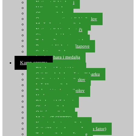
Natjecateljski plovci
Udice za ribolov
Olovo za ribolov
Oprema za natjecateljski ribolov
Mreže čuvarice za ribolov
Natjecateljski podmetači
Sito, posude i kante
Torbe za štapove – match
Rezervni dijelovi za štapove
Starlete za ribolov
Izrada pehara i medalja
Kamp oprema
Ribolovni šatori i bivvy
Grijalice, kuhala za šator ili barku
Stolice i stolovi za ribolov
Ležaljke za ribolov
Ruksaci i torbe za ribolov
Vreće za spavanje
Ribolovni kišobrani
Obuća za ribolov
Odjeća za ribolov
Majice (T-SHIRTS)
Kape i rukavice za ribolov
Svijetiljke (naglavne, ručne, za šator)
Torbe za ribolovne štapove