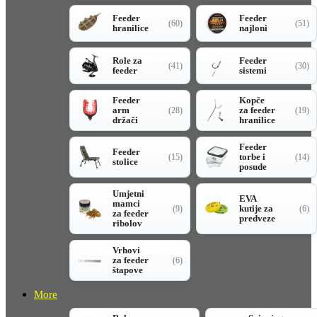
Feeder
Feeder
(60)
(51)
hranilice
najloni
Role za
Feeder
(41)
(30)
feeder
sistemi
Feeder
Kopče
arm
za feeder
(28)
(19)
držači
hranilice
Feeder
Feeder
torbe i
(15)
(14)
stolice
posude
Umjetni
EVA
mamci
kutije za
(9)
(6)
za feeder
predveze
ribolov
Vrhovi
za feeder
(6)
štapove
More