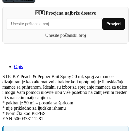
Pepper
Bait
🇭🇷 Procjena najbrže dostave
Spray
50
Provjeri
ml
quantity
Unesite poštanski broj
Opis
STICKY Peach & Pepper Bait Spray 50 ml, sprej za mamce
dizajniran je kao alternativni atraktor koji upotpunjuje ili usklađuje
mamce sa prihranom. Idealni su izbor za sprejanje mamaca za udicu
i mogu Vam pomoći ulovite ribu više posebno na zahtjevnim feeder
ili šaranskim natjecanjima.
* pakiranje 50 ml – posuda sa špricom
* nije prikladno za ljudsku ishranu
* tvornički kod PEPBS
EAN 5060333111281