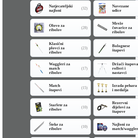
Natjecateljski
Navezane
(32)
najloni
udice
Mreže
Olovo za
čuvarice za
(28)
ribolov
ribolov
Klasični
Bolognese
plovci za
(23)
štapovi
ribolov
Waggleri za
Držači štapov
match
rolleri i
(17)
ribolov
nastavci
Match
Izrada pehara
(15)
štapovi
i medalja
Rezervni
Starlete za
dijelovi za
(10)
ribolov
štapove
Šteke za
Najloni za
(10)
ribolov
match/waggle