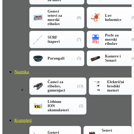
Gotovi
setovi za
Lov
(9)
(
morski
hobotnice
ribolov
Perle za
SURF
morski
(7)
(
štapovi
ribolov
Kamere i
Parangali
(5)
(
Sonari
Nautika
Čamci za
Električni
ribolov,
brodski
(13)
gumenjaci
motori
Lithium
ION
(2)
akumulatori
Kompleti
Setovi
Gotovi