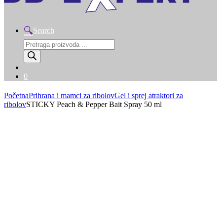
Search
Products
search
0
Početna
Prihrana i mamci za ribolov
Gel i sprej atraktori za
ribolov
STICKY Peach & Pepper Bait Spray 50 ml