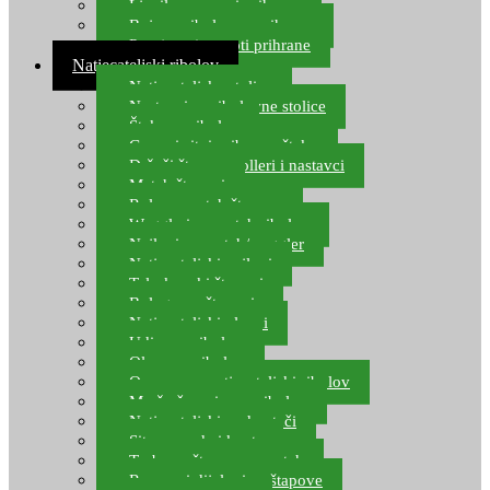
Ljepilo za crve i prihranu
Boje za ribolovnu prihranu
Provjereni recepti prihrane
Natjecateljski ribolov
Natjecateljske stolice
Nastavci za ribolovne stolice
Šteke za ribolov
Gume i sitni pribor za šteku
Držači štapova rolleri i nastavci
Match štapovi
Role za match štapove
Waggleri za match ribolov
Najloni za match/waggler
Natjecateljski najloni
Teleskopski štapovi
Bolognese štapovi
Natjecateljski plovci
Udice za ribolov
Olovo za ribolov
Oprema za natjecateljski ribolov
Mreže čuvarice za ribolov
Natjecateljski podmetači
Sito, posude i kante
Torbe za štapove – match
Rezervni dijelovi za štapove