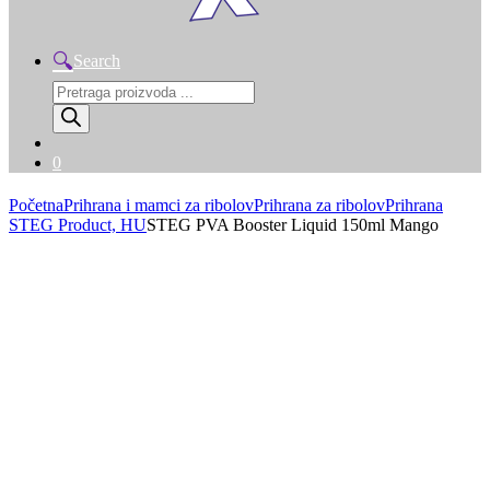
Search
Products
search
0
Početna
Prihrana i mamci za ribolov
Prihrana za ribolov
Prihrana
STEG Product, HU
STEG PVA Booster Liquid 150ml Mango