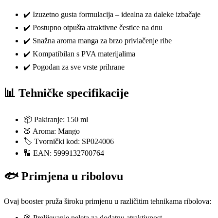
✔️ Izuzetno gusta formulacija – idealna za daleke izbačaje
✔️ Postupno otpušta atraktivne čestice na dnu
✔️ Snažna aroma manga za brzo privlačenje ribe
✔️ Kompatibilan s PVA materijalima
✔️ Pogodan za sve vrste prihrane
📊 Tehničke specifikacije
📦 Pakiranje: 150 ml
🍑 Aroma: Mango
🏷️ Tvornički kod: SP024006
🔢 EAN: 5999132700764
🐟 Primjena u ribolovu
Ovaj booster pruža široku primjenu u različitim tehnikama ribolova:
🎯 Prelijevanje peleta za dodatnu atraktivnost