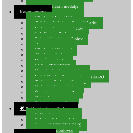
Starlete za ribolov
Izrada pehara i medalja
Kamp oprema
Ribolovni šatori i bivvy
Grijalice, kuhala za šator ili barku
Stolice i stolovi za ribolov
Ležaljke za ribolov
Ruksaci i torbe za ribolov
Vreće za spavanje
Ribolovni kišobrani
Obuća za ribolov
Odjeća za ribolov
Majice (T-SHIRTS)
Kape i rukavice za ribolov
Svijetiljke (naglavne, ručne, za šator)
Torbe za ribolovne štapove
Noževi i alat za ribolov
Čamci za prihranu ribe
Ostala kamp oprema
Dalekozori i optika
🎁 Poklon ideje za ribolovce
Poklon bon za ribolov
Polarizacijske naočale
Jastuci GABY PILLOWS
Pokloni za ribolovce