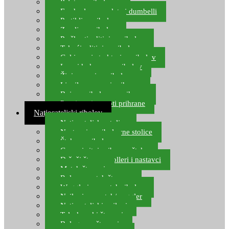
Pelete za ribolov
Feeder lovne pelete i dumbelli
Partikli za ribolov
Zemlja za ribolov
Praškasti aditivi za ribolov
Tekući aditivi za ribolov
Gel i sprej atraktori za ribolov
Lovni kukuruz za ribolov
Živi mamci za ribolov
Ljepilo za crve i prihranu
Boje za ribolovnu prihranu
Provjereni recepti prihrane
Natjecateljski ribolov
Natjecateljske stolice
Nastavci za ribolovne stolice
Šteke za ribolov
Gume i sitni pribor za šteku
Držači štapova rolleri i nastavci
Match štapovi
Role za match štapove
Waggleri za match ribolov
Najloni za match/waggler
Natjecateljski najloni
Teleskopski štapovi
Bolognese štapovi