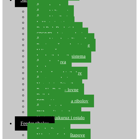
Šaranske role
Šaranski štapovi
Šaranski najloni
Indikatori ugriza
Rod Pod, Banksticks
SPOMB rakete, markeri
Šaranski podmetači, mreže
Pernice za šaranske sisteme
Udice za šarana, amura
Izrada ribolovnih sistema
Šaranska olova
Leadcore
Igle za šaranski ribolov
Špage, upredenice
Vaganje i zaštita ribe
Pop Up Boile – lovne
Boile lovne
DIP-ovi i arome za ribolov
Šaranske torbe
PVA vrećice i pribor
Umjetni kukuruz i ostalo
Feeder ribolov
Feeder štapovi
Vrhovi za feeder štapove