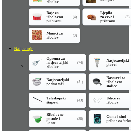
ribolov
Boje za
Ljepilo
ribolovnu
za crve i
(4)
(3)
prihranu
prihranu
Mamci za
(3)
ribolov
Natjecanje
Oprema za
Natjecateljski
natjecateljski
(74)
plovci
ribolov
Nastavci za
Natjecateljski
ribolovne
(51)
podmetači
stolice
Teleskopski
Udice za
(43)
štapovi
ribolov
Ribolovne
Gume i sitni
posude i
(38)
pribor za štek
kante