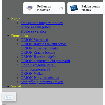
Pokloni za
Poklon bon za
(7)
ribolovce
ribolov
Kutije
Transportne kutije za ribolov
Kutije za sitni pribor
Kutije za varalice
Pirotehnika
ORION Vatrometi
ORION Rakete i raketni setovi
ORION Odašiljači zvuka
ORION Zračne bombe
ORION Rimske svijeće
ORION nepirotehnički proizvodi
Orion Kategorija P1/T1
Orion Kategorija F1
ORION Vulkani
ORION Party pirotehnika
Start pištolji, streljivo i rakete
Savjeti