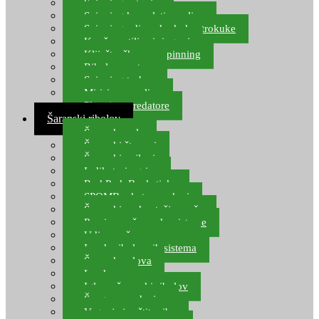
Spinning setovi
Spinning kompleti varalica
Spinning udice, dvokuke, trokuke
Kopče, vrtilice i ringovi
Kliješta, škare za spinning
Ribolov pastrve
Spinning torbe
Mirisi za varalice
Plovci za predatore
Šaranski ribolov
Šaranske role
Šaranski štapovi
Šaranski najloni
Indikatori ugriza
Rod Pod, Banksticks
SPOMB rakete, markeri
Šaranski podmetači, mreže
Pernice za šaranske sisteme
Udice za šarana, amura
Izrada ribolovnih sistema
Šaranska olova
Leadcore
Igle za šaranski ribolov
Špage, upredenice
Vaganje i zaštita ribe