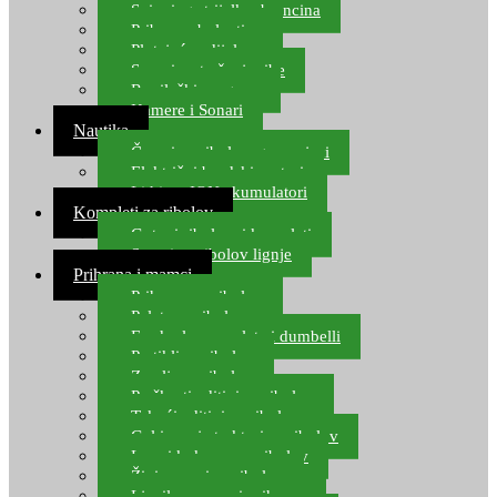
Spinning strijelke, brancina
Pribor za bolentino
Plutajuća odijela
Sonari za traženje ribe
Ronilački program
Kamere i Sonari
Nautika
Čamci za ribolov, gumenjaci
Električni brodski motori
Lithium ION akumulatori
Kompleti za ribolov
Gotovi ribolovni kompleti
Setovi za ribolov lignje
Prihrana i mamci
Prihrana za ribolov
Pelete za ribolov
Feeder lovne pelete i dumbelli
Partikli za ribolov
Zemlja za ribolov
Praškasti aditivi za ribolov
Tekući aditivi za ribolov
Gel i sprej atraktori za ribolov
Lovni kukuruz za ribolov
Živi mamci za ribolov
Ljepilo za crve i prihranu