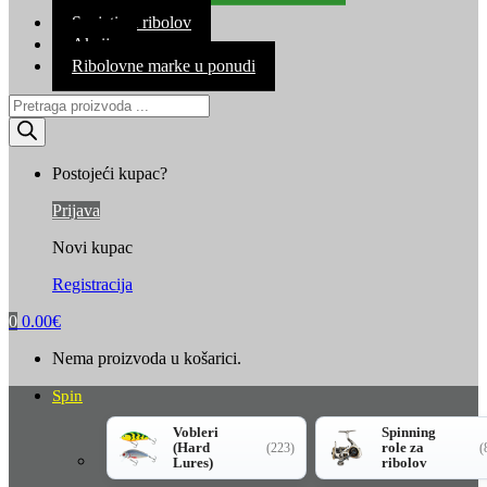
Kontakt
Savjeti za ribolov
Akcija
Ribolovne marke u ponudi
Products
search
Postojeći kupac?
Prijava
Novi kupac
Registracija
0
0.00
€
Nema proizvoda u košarici.
Spin
Vobleri
Spinning
(Hard
role za
(223)
(
Lures)
ribolov