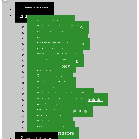
≡ IZBORNIK
Spin ribolov
Spinning štapovi
Spinning role za ribolov
Najloni za spinning
Upredenice za spinning
MADCAT Ribolov soma
Vobleri (Hard Lures)
Silikonci (Soft Lures)
Jig glave za silikonce
Leptiri za ribolov
Glavinjare
Žlice za ribolov
Sajlice za ribolov
Spinning setovi
Spinning kompleti varalica
Spinning udice, dvokuke, trokuke
Kopče, vrtilice i ringovi
Kliješta, škare za spinning
Ribolov pastrve
Spinning torbe
Mirisi za varalice
Plovci za predatore
Šaranski ribolov