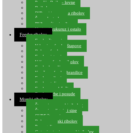
Pop Up Boile – lovne
Boile lovne
DIP-ovi i arome za ribolov
Šaranske torbe
PVA vrećice i pribor
Umjetni kukuruz i ostalo
Feeder ribolov
Feeder štapovi
Vrhovi za feeder štapove
Role za feeder
Feeder sistemi
Udice za feeder ribolov
Feeder hranilice
Kopče za feeder hranilice
Feeder najloni
Feeder stolice
Feeder arm držači
Feeder torbe i posude
Morski ribolov
Štapovi za morski ribolov
Štapovi za lignje i sipe
SURF štapovi
Role za morski ribolov
Parangali
Gotovi setovi za morski ribolov