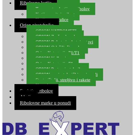
Ribolovne kutije
Transportne kutije za ribolov
Kutije za sitni pribor
Kutije za varalice
Orion pirotehnika
ORION VATROMETI
ORION Zračne bombe
ORION Rakete i raketni setovi
ORION Odašiljači zvuka
Orion Kategorija P1/T1
ORION Vulkani
Orion Kategorija F1
ORION Party pirotehnika
ORION nepirotehnički proizvodi
Start pištolji, streljivo i rakete
Kontakt
Savjeti za ribolov
Akcija
Ribolovne marke u ponudi