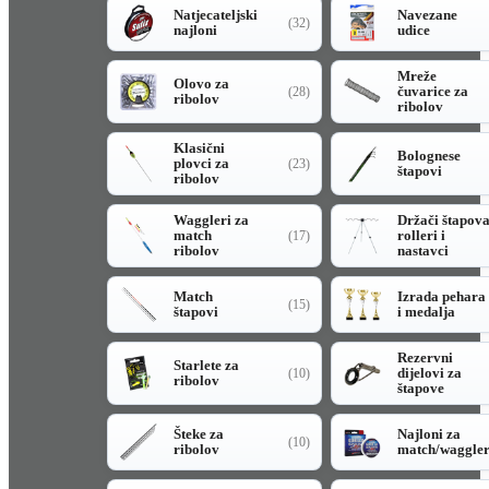
Natjecateljski
Navezane
(32)
najloni
udice
Mreže
Olovo za
čuvarice za
(28)
ribolov
ribolov
Klasični
Bolognese
plovci za
(23)
štapovi
ribolov
Waggleri za
Držači štapov
match
rolleri i
(17)
ribolov
nastavci
Match
Izrada pehara
(15)
štapovi
i medalja
Rezervni
Starlete za
dijelovi za
(10)
ribolov
štapove
Šteke za
Najloni za
(10)
ribolov
match/waggle