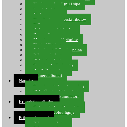
Varalice za lov lignji i sipe
Lov hobotnice
Najloni za more
Upredenice za morski ribolov
Udice za more
Perle za morski ribolov
Brum prihrana za more
Mamci za morski ribolov
Vertical Jigging
Spinning strijelke, brancina
Pribor za bolentino
Plutajuća odijela
Sonari za traženje ribe
Ronilački program
Kamere i Sonari
Nautika
Čamci za ribolov, gumenjaci
Električni brodski motori
Lithium ION akumulatori
Kompleti za ribolov
Gotovi ribolovni kompleti
Setovi za ribolov lignje
Prihrana i mamci
Prihrana za ribolov