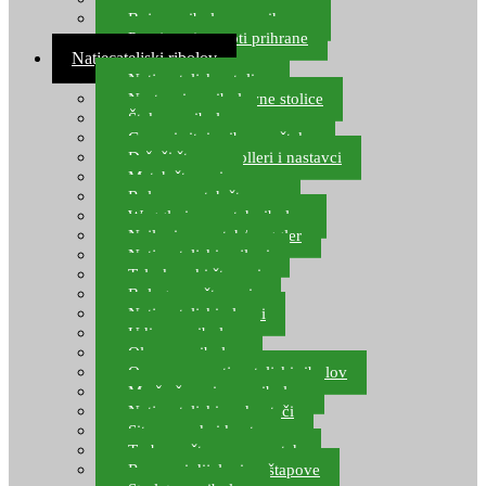
Boje za ribolovnu prihranu
Provjereni recepti prihrane
Natjecateljski ribolov
Natjecateljske stolice
Nastavci za ribolovne stolice
Šteke za ribolov
Gume i sitni pribor za šteku
Držači štapova rolleri i nastavci
Match štapovi
Role za match štapove
Waggleri za match ribolov
Najloni za match/waggler
Natjecateljski najloni
Teleskopski štapovi
Bolognese štapovi
Natjecateljski plovci
Udice za ribolov
Olovo za ribolov
Oprema za natjecateljski ribolov
Mreže čuvarice za ribolov
Natjecateljski podmetači
Sito, posude i kante
Torbe za štapove – match
Rezervni dijelovi za štapove