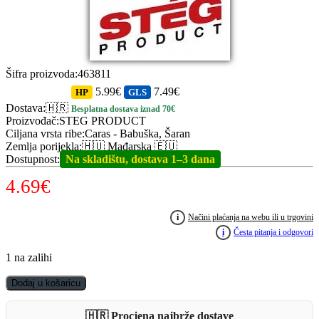
Šifra proizvoda
:
463811
5.99€
7.49€
HP
GLS
Dostava
:
🇭🇷
Besplatna dostava iznad 70€
Proizvođač
:
STEG PRODUCT
Ciljana vrsta ribe
:
Caras - Babuška, Šaran
Zemlja porijekla
:
🇭🇺 Mađarska 🇪🇺
Dostupnost
:
Na skladištu, dostava 1–3 dana
4.69
€
i
Načini plaćanja na webu ili u trgovini
i
Česta pitanja i odgovori
1 na zalihi
STEG
Dodaj u košaricu
PVA
Booster
🇭🇷 Procjena najbrže dostave