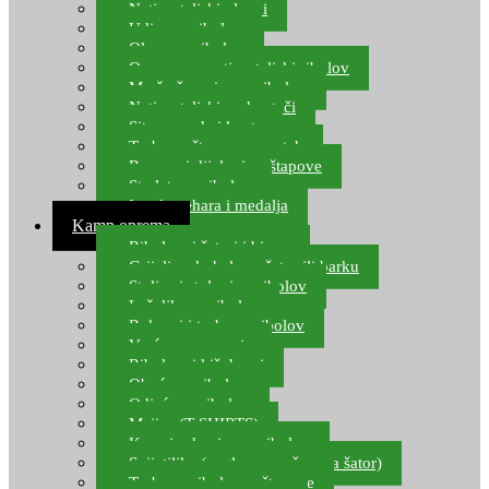
Natjecateljski plovci
Udice za ribolov
Olovo za ribolov
Oprema za natjecateljski ribolov
Mreže čuvarice za ribolov
Natjecateljski podmetači
Sito, posude i kante
Torbe za štapove – match
Rezervni dijelovi za štapove
Starlete za ribolov
Izrada pehara i medalja
Kamp oprema
Ribolovni šatori i bivvy
Grijalice, kuhala za šator ili barku
Stolice i stolovi za ribolov
Ležaljke za ribolov
Ruksaci i torbe za ribolov
Vreće za spavanje
Ribolovni kišobrani
Obuća za ribolov
Odjeća za ribolov
Majice (T-SHIRTS)
Kape i rukavice za ribolov
Svijetiljke (naglavne, ručne, za šator)
Torbe za ribolovne štapove