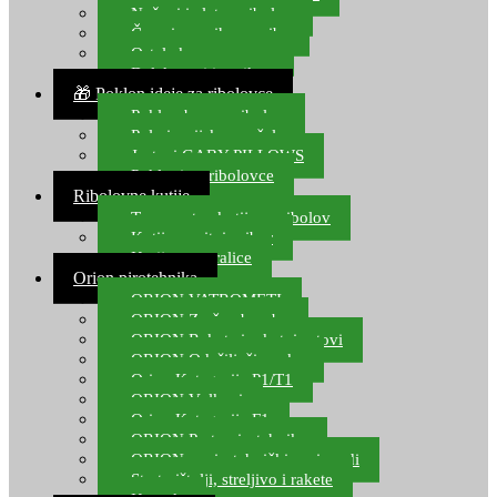
Noževi i alat za ribolov
Čamci za prihranu ribe
Ostala kamp oprema
Dalekozori i optika
🎁 Poklon ideje za ribolovce
Poklon bon za ribolov
Polarizacijske naočale
Jastuci GABY PILLOWS
Pokloni za ribolovce
Ribolovne kutije
Transportne kutije za ribolov
Kutije za sitni pribor
Kutije za varalice
Orion pirotehnika
ORION VATROMETI
ORION Zračne bombe
ORION Rakete i raketni setovi
ORION Odašiljači zvuka
Orion Kategorija P1/T1
ORION Vulkani
Orion Kategorija F1
ORION Party pirotehnika
ORION nepirotehnički proizvodi
Start pištolji, streljivo i rakete