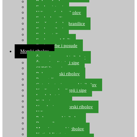
Role za feeder
Feeder sistemi
Udice za feeder ribolov
Feeder hranilice
Kopče za feeder hranilice
Feeder najloni
Feeder stolice
Feeder arm držači
Feeder torbe i posude
Morski ribolov
Štapovi za morski ribolov
Štapovi za lignje i sipe
SURF štapovi
Role za morski ribolov
Parangali
Gotovi setovi za morski ribolov
Varalice za lov lignji i sipe
Lov hobotnice
Najloni za more
Upredenice za morski ribolov
Udice za more
Perle za morski ribolov
Brum prihrana za more
Mamci za morski ribolov
Vertical Jigging