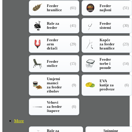
Feeder
Feeder
(61)
(51)
hranilice
najloni
Role za
Feeder
(41)
(30)
feeder
sistemi
Feeder
Kopče
arm
za feeder
(29)
(23)
držači
hranilice
Feeder
Feeder
torbe i
(15)
(14)
stolice
posude
Umjetni
EVA
mamci
kutije za
(9)
(6)
za feeder
predveze
ribolov
Vrhovi
za feeder
(6)
štapove
More
Role za
Spinning