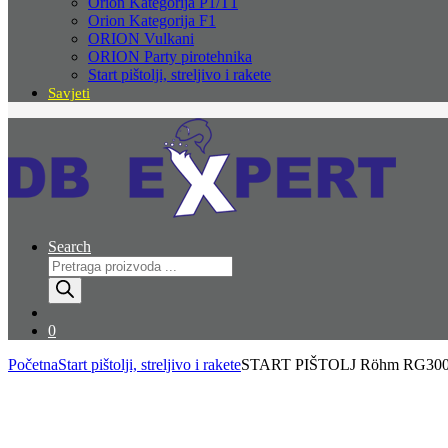
Orion Kategorija P1/T1
Orion Kategorija F1
ORION Vulkani
ORION Party pirotehnika
Start pištolji, streljivo i rakete
Savjeti
Search
Products
search
0
Početna
Start pištolji, streljivo i rakete
START PIŠTOLJ Röhm RG300 –