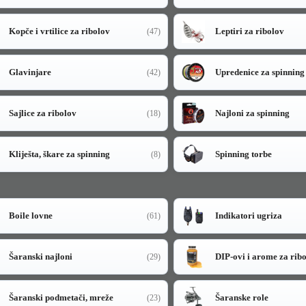
Kopče i vrtilice za ribolov
Leptiri za ribolov
(47)
Glavinjare
Upredenice za spinning
(42)
Sajlice za ribolov
Najloni za spinning
(18)
Kliješta, škare za spinning
Spinning torbe
(8)
Boile lovne
Indikatori ugriza
(61)
Šaranski najloni
DIP-ovi i arome za rib
(29)
Šaranski podmetači, mreže
Šaranske role
(23)