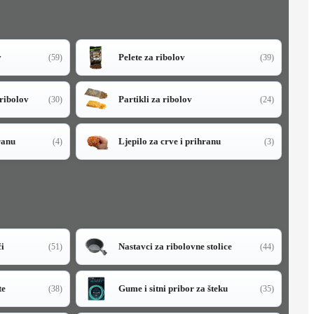
v
Pelete za ribolov
(59)
(39)
 ribolov
Partikli za ribolov
(30)
(24)
ranu
Ljepilo za crve i prihranu
(4)
(3)
či
Nastavci za ribolovne stolice
(51)
(44)
te
Gume i sitni pribor za šteku
(38)
(35)