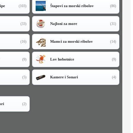
sipe
Štapovi za morski ribolov
(103)
(86)
Najloni za more
(33)
(31)
Mamci za morski ribolov
(16)
(14)
i
Lov hobotnice
(9)
(9)
Kamere i Sonari
(5)
(4)
ori
(2)