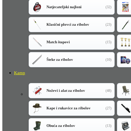
Natjecateljski najloni
(32)
Klasični plovci za ribolov
(23)
Match štapovi
(15)
Šteke za ribolov
(10)
Kamp
Noževi i alat za ribolov
(48)
Kape i rukavice za ribolov
(27)
Obuća za ribolov
(13)