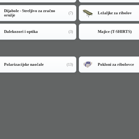
Dijabole - Streljivo za zračno
Ležaljke za ribolov
(7)
oružje
Dalekozori i optika
Majice (T-SHIRTS)
(3)
Polarizacijske naočale
Pokloni za ribolovce
(13)