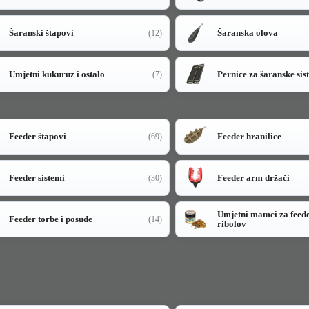
Šaranski štapovi
Šaranska olova
(12)
Umjetni kukuruz i ostalo
Pernice za šaranske sis
(7)
Feeder štapovi
Feeder hranilice
(69)
Feeder sistemi
Feeder arm držači
(30)
Umjetni mamci za feed
Feeder torbe i posude
(14)
ribolov