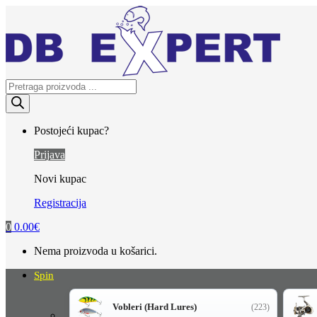
Skip
Skip
to
to
navigation
content
Products
search
Postojeći kupac?
Prijava
Novi kupac
Registracija
0
0.00
€
Nema proizvoda u košarici.
Spin
Vobleri (Hard Lures)
(223)