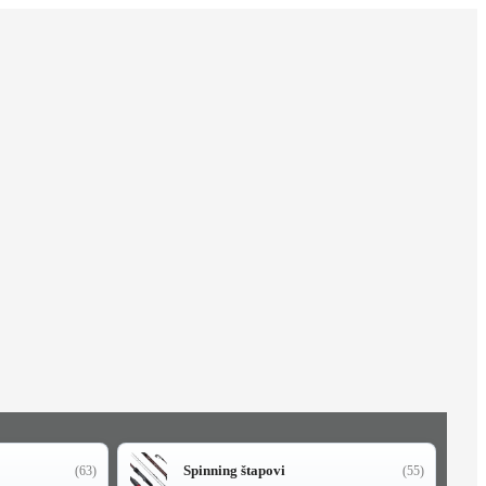
Spinning štapovi
(63)
(55)