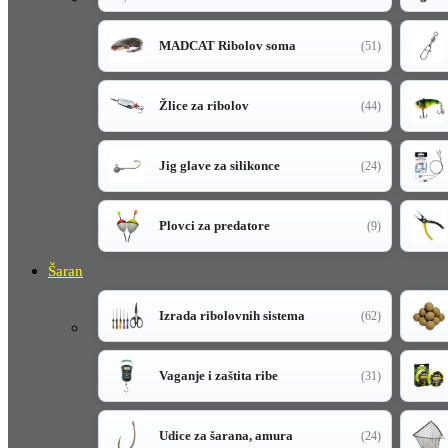
MADCAT Ribolov soma
(51)
Žlice za ribolov
(44)
Jig glave za silikonce
(24)
Plovci za predatore
(9)
Šaran
Izrada ribolovnih sistema
(62)
Vaganje i zaštita ribe
(31)
Udice za šarana, amura
(24)