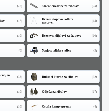
Mreže čuvarice za ribolov
(28)
(25)
Držači štapova rolleri i
olov
(17)
(15)
nastavci
Rezervni dijelovi za štapove
(10)
(10)
Natjecateljske stolice
(6)
(3)
učne, za
Ruksaci i torbe za ribolov
(33)
(32)
y
Odjeća za ribolov
(19)
(17)
Ostala kamp oprema
(10)
(8)