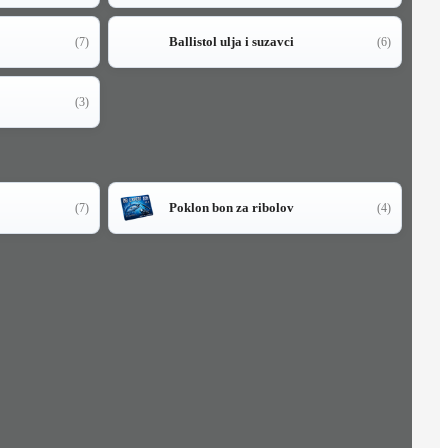
Ballistol ulja i suzavci
(7)
(6)
(3)
Poklon bon za ribolov
(7)
(4)