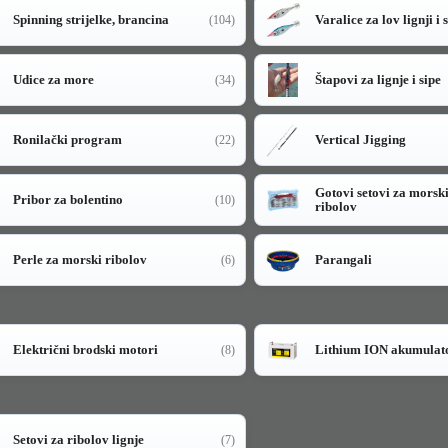
Spinning strijelke, brancina
Varalice za lov lignji i 
(104)
Udice za more
Štapovi za lignje i sipe
(34)
Ronilački program
Vertical Jigging
(22)
Gotovi setovi za morsk
Pribor za bolentino
(10)
ribolov
Perle za morski ribolov
Parangali
(6)
Električni brodski motori
Lithium ION akumulat
(8)
Setovi za ribolov lignje
(7)