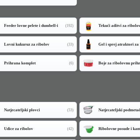
Feeder lovne pelete i dumbell-i
Tekući aditvi za ribolo
(192)
Lovni kukuruz za ribolov
Gel i sprej atraktori za
(33)
Prihrana komplet
Boje za ribolovnu prih
(6)
Natjecateljski plovci
Natjecateljski podmeta
(53)
Udice za ribolov
Ribolovne posude i kan
(42)