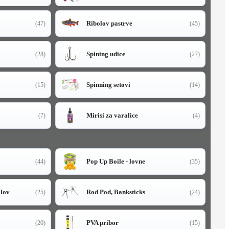
Ribolov pastrve
(47)
(45)
Spining udice
(28)
(27)
Spinning setovi
(15)
(14)
Mirisi za varalice
(7)
(4)
Pop Up Boile - lovne
(44)
(35)
olov
Rod Pod, Banksticks
(25)
(24)
PVA pribor
(20)
(15)