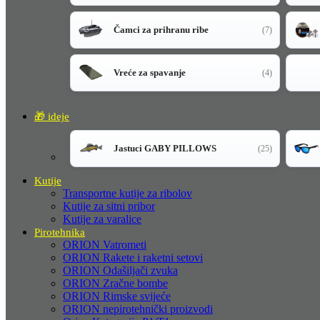
Čamci za prihranu ribe
(7)
Vreće za spavanje
(4)
🎁 ideje
Jastuci GABY PILLOWS
(25)
Kutije
Transportne kutije za ribolov
Kutije za sitni pribor
Kutije za varalice
Pirotehnika
ORION Vatrometi
ORION Rakete i raketni setovi
ORION Odašiljači zvuka
ORION Zračne bombe
ORION Rimske svijeće
ORION nepirotehnički proizvodi