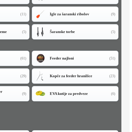
Igle za šaranski ribolov
(11)
(9)
teme
Šaranske torbe
(5)
(5)
Feeder najloni
(61)
(51)
Kopče za feeder hranilice
(29)
(23)
er
EVA kutije za predveze
(9)
(6)