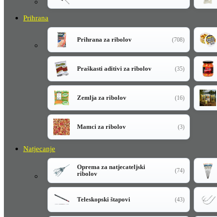
Prihrana
Prihrana za ribolov
(708)
Praškasti aditivi za ribolov
(35)
Zemlja za ribolov
(16)
Mamci za ribolov
(3)
Natjecanje
Oprema za natjecateljski
(74)
ribolov
Teleskopski štapovi
(43)