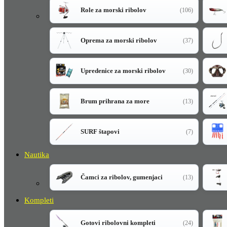
Role za morski ribolov
(106)
Oprema za morski ribolov
(37)
Upredenice za morski ribolov
(30)
Brum prihrana za more
(13)
SURF štapovi
(7)
Nautika
Čamci za ribolov, gumenjaci
(13)
Kompleti
Gotovi ribolovni kompleti
(24)