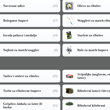
Navezane udice
Olovo za ribolov
(32)
Bolognese štapovi
Waggleri za match rib
(17)
Izrada pehara i medalja
Starlete za ribolov
(13)
Najloni za match/waggler
Role za match štapove
(6)
Svijetiljke (naglavne, r
Stolice i stolovi za ribolov
(35)
šator)
Torbe za ribolovne štapove
Ribolovni šatori i bivv
(26)
Grijalice, kuhala za šator ili
Ribolovni kišobrani
(11)
barku