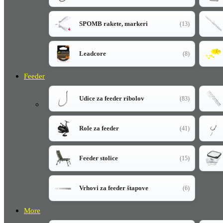
SPOMB rakete, markeri
(13)
Leadcore
(8)
Feeder
Udice za feeder ribolov
(83)
Role za feeder
(41)
Feeder stolice
(15)
Vrhovi za feeder štapove
(6)
More