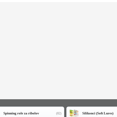
Spinning role za ribolov
Silikonci (Soft Lures)
(82)