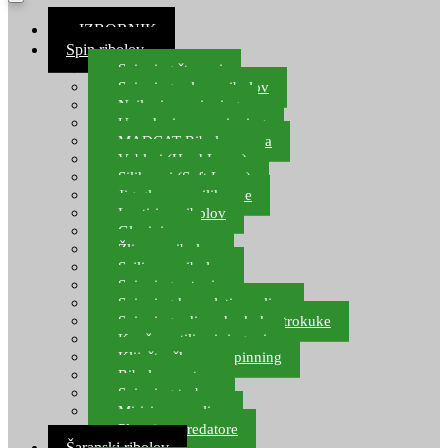
≡ IZBORNIK
Spin ribolov
Spinning štapovi
Spinning role za ribolov
Najloni za spinning
Upredenice za spinning
MADCAT Ribolov soma
Vobleri (Hard Lures)
Silikonci (Soft Lures)
Jig glave za silikonce
Leptiri za ribolov
Glavinjare
Žlice za ribolov
Sajlice za ribolov
Spinning setovi
Spinning kompleti varalica
Spinning udice, dvokuke, trokuke
Kopče, vrtilice i ringovi
Kliješta, škare za spinning
Ribolov pastrve
Spinning torbe
Mirisi za varalice
Plovci za predatore
Šaranski ribolov