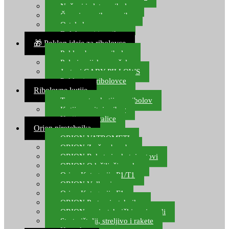
Noževi i alat za ribolov
Čamci za prihranu ribe
Ostala kamp oprema
Dalekozori i optika
🎁 Poklon ideje za ribolovce
Poklon bon za ribolov
Polarizacijske naočale
Jastuci GABY PILLOWS
Pokloni za ribolovce
Ribolovne kutije
Transportne kutije za ribolov
Kutije za sitni pribor
Kutije za varalice
Orion pirotehnika
ORION VATROMETI
ORION Zračne bombe
ORION Rakete i raketni setovi
ORION Odašiljači zvuka
Orion Kategorija P1/T1
ORION Vulkani
Orion Kategorija F1
ORION Party pirotehnika
ORION nepirotehnički proizvodi
Start pištolji, streljivo i rakete