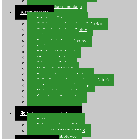
Starlete za ribolov
Izrada pehara i medalja
Kamp oprema
Ribolovni šatori i bivvy
Grijalice, kuhala za šator ili barku
Stolice i stolovi za ribolov
Ležaljke za ribolov
Ruksaci i torbe za ribolov
Vreće za spavanje
Ribolovni kišobrani
Obuća za ribolov
Odjeća za ribolov
Majice (T-SHIRTS)
Kape i rukavice za ribolov
Svijetiljke (naglavne, ručne, za šator)
Torbe za ribolovne štapove
Noževi i alat za ribolov
Čamci za prihranu ribe
Ostala kamp oprema
Dalekozori i optika
🎁 Poklon ideje za ribolovce
Poklon bon za ribolov
Polarizacijske naočale
Jastuci GABY PILLOWS
Pokloni za ribolovce