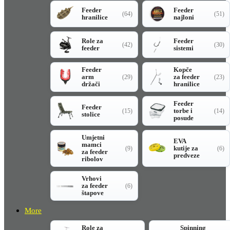
Feeder
Feeder
(64)
(51)
hranilice
najloni
Role za
Feeder
(42)
(30)
feeder
sistemi
Feeder
Kopče
arm
za feeder
(29)
(23)
držači
hranilice
Feeder
Feeder
torbe i
(15)
(14)
stolice
posude
Umjetni
EVA
mamci
kutije za
(9)
(6)
za feeder
predveze
ribolov
Vrhovi
za feeder
(6)
štapove
More
Role za
Spinning