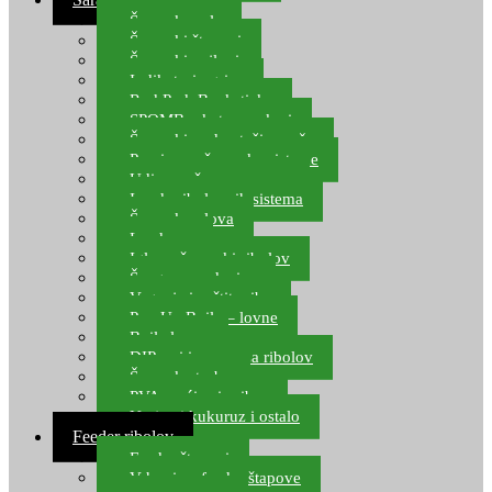
Šaranske role
Šaranski štapovi
Šaranski najloni
Indikatori ugriza
Rod Pod, Banksticks
SPOMB rakete, markeri
Šaranski podmetači, mreže
Pernice za šaranske sisteme
Udice za šarana, amura
Izrada ribolovnih sistema
Šaranska olova
Leadcore
Igle za šaranski ribolov
Špage, upredenice
Vaganje i zaštita ribe
Pop Up Boile – lovne
Boile lovne
DIP-ovi i arome za ribolov
Šaranske torbe
PVA vrećice i pribor
Umjetni kukuruz i ostalo
Feeder ribolov
Feeder štapovi
Vrhovi za feeder štapove