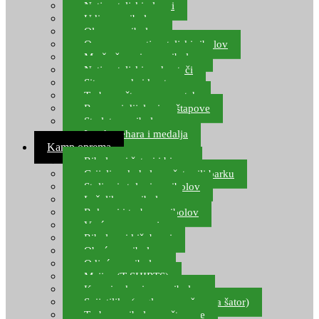
Natjecateljski plovci
Udice za ribolov
Olovo za ribolov
Oprema za natjecateljski ribolov
Mreže čuvarice za ribolov
Natjecateljski podmetači
Sito, posude i kante
Torbe za štapove – match
Rezervni dijelovi za štapove
Starlete za ribolov
Izrada pehara i medalja
Kamp oprema
Ribolovni šatori i bivvy
Grijalice, kuhala za šator ili barku
Stolice i stolovi za ribolov
Ležaljke za ribolov
Ruksaci i torbe za ribolov
Vreće za spavanje
Ribolovni kišobrani
Obuća za ribolov
Odjeća za ribolov
Majice (T-SHIRTS)
Kape i rukavice za ribolov
Svijetiljke (naglavne, ručne, za šator)
Torbe za ribolovne štapove