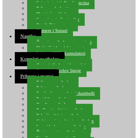
Spinning strijelke, brancina
Pribor za bolentino
Plutajuća odijela
Sonari za traženje ribe
Ronilački program
Kamere i Sonari
Nautika
Čamci za ribolov, gumenjaci
Električni brodski motori
Lithium ION akumulatori
Kompleti za ribolov
Gotovi ribolovni kompleti
Setovi za ribolov lignje
Prihrana i mamci
Prihrana za ribolov
Pelete za ribolov
Feeder lovne pelete i dumbelli
Partikli za ribolov
Zemlja za ribolov
Praškasti aditivi za ribolov
Tekući aditivi za ribolov
Gel i sprej atraktori za ribolov
Lovni kukuruz za ribolov
Živi mamci za ribolov
Ljepilo za crve i prihranu