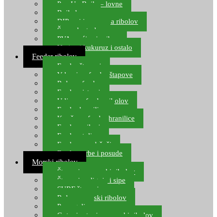
Pop Up Boile – lovne
Boile lovne
DIP-ovi i arome za ribolov
Šaranske torbe
PVA vrećice i pribor
Umjetni kukuruz i ostalo
Feeder ribolov
Feeder štapovi
Vrhovi za feeder štapove
Role za feeder
Feeder sistemi
Udice za feeder ribolov
Feeder hranilice
Kopče za feeder hranilice
Feeder najloni
Feeder stolice
Feeder arm držači
Feeder torbe i posude
Morski ribolov
Štapovi za morski ribolov
Štapovi za lignje i sipe
SURF štapovi
Role za morski ribolov
Parangali
Gotovi setovi za morski ribolov