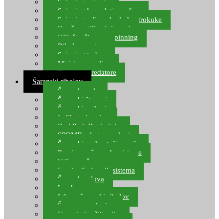
Spinning setovi
Spinning kompleti varalica
Spinning udice, dvokuke, trokuke
Kopče, vrtilice i ringovi
Kliješta, škare za spinning
Ribolov pastrve
Spinning torbe
Mirisi za varalice
Plovci za predatore
Šaranski ribolov
Šaranske role
Šaranski štapovi
Šaranski najloni
Indikatori ugriza
Rod Pod, Banksticks
SPOMB rakete, markeri
Šaranski podmetači, mreže
Pernice za šaranske sisteme
Udice za šarana, amura
Izrada ribolovnih sistema
Šaranska olova
Leadcore
Igle za šaranski ribolov
Špage, upredenice
Vaganje i zaštita ribe