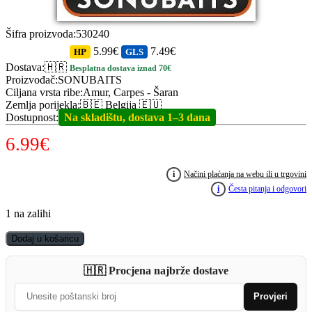
Šifra proizvoda
:
530240
5.99€
7.49€
HP
GLS
Dostava
:
🇭🇷
Besplatna dostava iznad 70€
Proizvođač
:
SONUBAITS
Ciljana vrsta ribe
:
Amur, Carpes - Šaran
Zemlja porijekla
:
🇧🇪 Belgija 🇪🇺
Dostupnost
:
Na skladištu, dostava 1–3 dana
6.99
€
i
Načini plaćanja na webu ili u trgovini
i
Česta pitanja i odgovori
1 na zalihi
SONUBAITS
Dodaj u košaricu
Band'Um
Sinker
🇭🇷 Procjena najbrže dostave
10mm
-
Provjeri
Power
Scopex