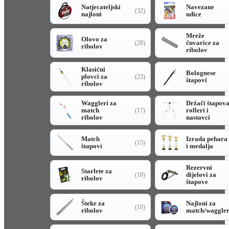
Natjecateljski
Navezane
(32)
najloni
udice
Mreže
Olovo za
čuvarice za
(28)
ribolov
ribolov
Klasični
Bolognese
plovci za
(23)
štapovi
ribolov
Waggleri za
Držači štapov
match
rolleri i
(17)
ribolov
nastavci
Match
Izrada pehara
(15)
štapovi
i medalja
Rezervni
Starlete za
dijelovi za
(10)
ribolov
štapove
Šteke za
Najloni za
(10)
ribolov
match/waggle