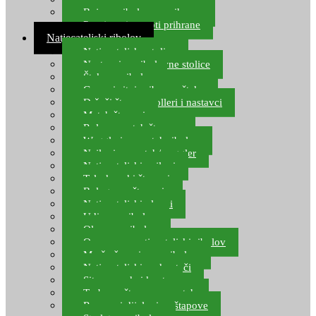
Boje za ribolovnu prihranu
Provjereni recepti prihrane
Natjecateljski ribolov
Natjecateljske stolice
Nastavci za ribolovne stolice
Šteke za ribolov
Gume i sitni pribor za šteku
Držači štapova rolleri i nastavci
Match štapovi
Role za match štapove
Waggleri za match ribolov
Najloni za match/waggler
Natjecateljski najloni
Teleskopski štapovi
Bolognese štapovi
Natjecateljski plovci
Udice za ribolov
Olovo za ribolov
Oprema za natjecateljski ribolov
Mreže čuvarice za ribolov
Natjecateljski podmetači
Sito, posude i kante
Torbe za štapove – match
Rezervni dijelovi za štapove