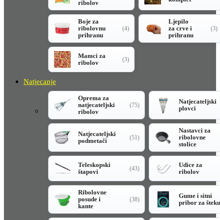
ribolov
Boje za
Ljepilo
ribolovnu
za crve i
(4)
(3)
prihranu
prihranu
Mamci za
(3)
ribolov
Natjecanje
Oprema za
Natjecateljski
natjecateljski
(75)
plovci
ribolov
Nastavci za
Natjecateljski
ribolovne
(51)
podmetači
stolice
Teleskopski
Udice za
(43)
štapovi
ribolov
Ribolovne
Gume i sitni
posude i
(38)
pribor za štek
kante