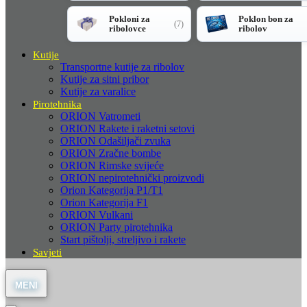
Pokloni za
Poklon bon za
(7)
ribolovce
ribolov
Kutije
Transportne kutije za ribolov
Kutije za sitni pribor
Kutije za varalice
Pirotehnika
ORION Vatrometi
ORION Rakete i raketni setovi
ORION Odašiljači zvuka
ORION Zračne bombe
ORION Rimske svijeće
ORION nepirotehnički proizvodi
Orion Kategorija P1/T1
Orion Kategorija F1
ORION Vulkani
ORION Party pirotehnika
Start pištolji, streljivo i rakete
Savjeti