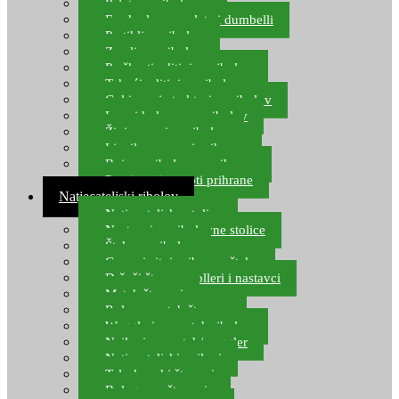
Pelete za ribolov
Feeder lovne pelete i dumbelli
Partikli za ribolov
Zemlja za ribolov
Praškasti aditivi za ribolov
Tekući aditivi za ribolov
Gel i sprej atraktori za ribolov
Lovni kukuruz za ribolov
Živi mamci za ribolov
Ljepilo za crve i prihranu
Boje za ribolovnu prihranu
Provjereni recepti prihrane
Natjecateljski ribolov
Natjecateljske stolice
Nastavci za ribolovne stolice
Šteke za ribolov
Gume i sitni pribor za šteku
Držači štapova rolleri i nastavci
Match štapovi
Role za match štapove
Waggleri za match ribolov
Najloni za match/waggler
Natjecateljski najloni
Teleskopski štapovi
Bolognese štapovi