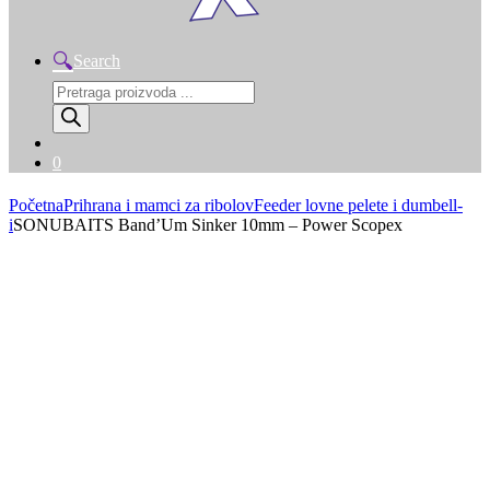
Search
Products
search
0
Početna
Prihrana i mamci za ribolov
Feeder lovne pelete i dumbell-
i
SONUBAITS Band’Um Sinker 10mm – Power Scopex