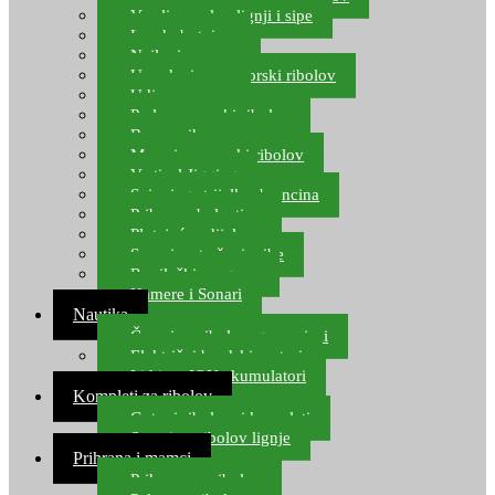
Varalice za lov lignji i sipe
Lov hobotnice
Najloni za more
Upredenice za morski ribolov
Udice za more
Perle za morski ribolov
Brum prihrana za more
Mamci za morski ribolov
Vertical Jigging
Spinning strijelke, brancina
Pribor za bolentino
Plutajuća odijela
Sonari za traženje ribe
Ronilački program
Kamere i Sonari
Nautika
Čamci za ribolov, gumenjaci
Električni brodski motori
Lithium ION akumulatori
Kompleti za ribolov
Gotovi ribolovni kompleti
Setovi za ribolov lignje
Prihrana i mamci
Prihrana za ribolov