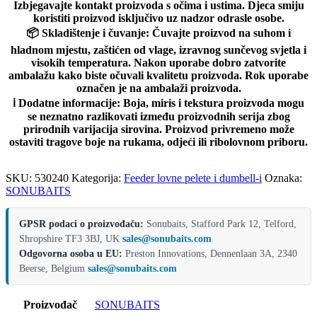
Izbjegavajte kontakt proizvoda s očima i ustima. Djeca smiju
koristiti proizvod isključivo uz nadzor odrasle osobe.
📦
Skladištenje i čuvanje:
Čuvajte proizvod na suhom i
hladnom mjestu, zaštićen od vlage, izravnog sunčevog svjetla i
visokih temperatura. Nakon uporabe dobro zatvorite
ambalažu kako biste očuvali kvalitetu proizvoda. Rok uporabe
označen je na ambalaži proizvoda.
ℹ️
Dodatne informacije:
Boja, miris i tekstura proizvoda mogu
se neznatno razlikovati između proizvodnih serija zbog
prirodnih varijacija sirovina. Proizvod privremeno može
ostaviti tragove boje na rukama, odjeći ili ribolovnom priboru.
SKU:
530240
Kategorija:
Feeder lovne pelete i dumbell-i
Oznaka:
SONUBAITS
GPSR podaci o proizvođaču:
Sonubaits, Stafford Park 12, Telford,
Shropshire TF3 3BJ, UK
sales@sonubaits.com
Odgovorna osoba u EU:
Preston Innovations, Dennenlaan 3A, 2340
Beerse, Belgium
sales@sonubaits.com
Proizvođač
SONUBAITS