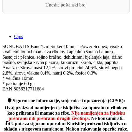
Unesite poštanski broj
quantity
Opis
SONUBAITS Band’Um Sinker 10mm – Power Scopex, visoko
kvalitetni tonući mamci za ribolov kapitalnih šarana i amura.
Sastojci : pšenica, sojino brašno, dehidrirani bjelanjak jaja, rižino
brašno, svinjska krvna plazma, kukuruzni škrob, cikla, paprika
Analiza : Sirova mast 12,2%, sirovi proteini 24,6%, sirovi pepeo
2,8%, sirova vlakna 0,4%, natrij 0,2%, fosfor 0,3%
* veličina 10mm
* pakiranje 60 gr
EAN 5056317711684
🛡️
Sigurnosne informacije, smjernice i upozorenja (GPSR):
Ovaj proizvod namijenjen je isključivo za uporabu u ribolovu
kao prihrana ili mamac za ribe.
Nije namijenjen za ljudsku
prehranu niti prehranu drugih životinja.
Ne konzumirati.
🎣
Upute za sigurnu uporabu:
Koristite proizvod isključivo u
skladu s njegovom namjenom. Nakon rukovanja operite ruke.