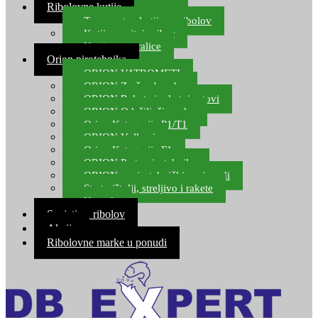
Ribolovne kutije
Transportne kutije za ribolov
Kutije za sitni pribor
Kutije za varalice
Orion pirotehnika
ORION VATROMETI
ORION Zračne bombe
ORION Rakete i raketni setovi
ORION Odašiljači zvuka
Orion Kategorija P1/T1
ORION Vulkani
Orion Kategorija F1
ORION Party pirotehnika
ORION nepirotehnički proizvodi
Start pištolji, streljivo i rakete
Kontakt
Savjeti za ribolov
Akcija
Ribolovne marke u ponudi