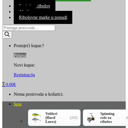
Kontakt
Savjeti za ribolov
Akcija
Ribolovne marke u ponudi
Products
search
Postojeći kupac?
Prijava
Novi kupac
Registracija
0
0.00
€
Nema proizvoda u košarici.
Spin
Vobleri
Spinning
(Hard
role za
(223)
(
Lures)
ribolov