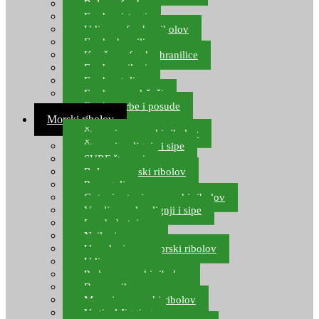
Role za feeder
Feeder sistemi
Udice za feeder ribolov
Feeder hranilice
Kopče za feeder hranilice
Feeder najloni
Feeder stolice
Feeder arm držači
Feeder torbe i posude
Morski ribolov
Štapovi za morski ribolov
Štapovi za lignje i sipe
SURF štapovi
Role za morski ribolov
Parangali
Gotovi setovi za morski ribolov
Varalice za lov lignji i sipe
Lov hobotnice
Najloni za more
Upredenice za morski ribolov
Udice za more
Perle za morski ribolov
Brum prihrana za more
Mamci za morski ribolov
Vertical Jigging