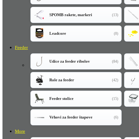
SPOMB rakete, markeri
(13)
Leadcore
(8)
Feeder
Udice za feeder ribolov
(84)
Role za feeder
(42)
Feeder stolice
(15)
Vrhovi za feeder štapove
(6)
More