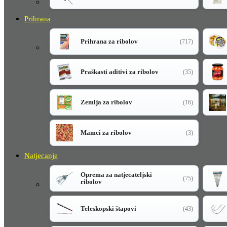
Prihrana
Prihrana za ribolov
(717)
Praškasti aditivi za ribolov
(35)
Zemlja za ribolov
(16)
Mamci za ribolov
(3)
Natjecanje
Oprema za natjecateljski
(75)
ribolov
Teleskopski štapovi
(43)