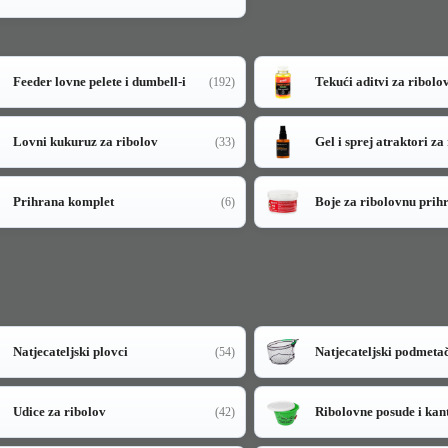
Feeder lovne pelete i dumbell-i
Tekući aditvi za ribolo
(192)
Lovni kukuruz za ribolov
Gel i sprej atraktori za
(33)
Prihrana komplet
Boje za ribolovnu prih
(6)
Natjecateljski plovci
Natjecateljski podmeta
(54)
Udice za ribolov
Ribolovne posude i kan
(42)