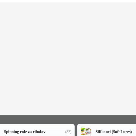
Spinning role za ribolov
Silikonci (Soft Lures)
(82)