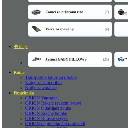
Čamci za prihranu ribe
(7)
Vreće za spavanje
(4)
🎁 ideje
Jastuci GABY PILLOWS
(25)
Kutije
Transportne kutije za ribolov
Kutije za sitni pribor
Kutije za varalice
Pirotehnika
ORION Vatrometi
ORION Rakete i raketni setovi
ORION Odašiljači zvuka
ORION Zračne bombe
ORION Rimske svijeće
ORION nepirotehnički proizvodi