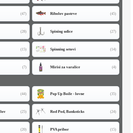
Ribolov pastrve
(47)
(45)
Spining udice
(28)
(27)
Spinning setovi
(15)
(14)
Mirisi za varalice
(7)
(4)
Pop Up Boile - lovne
(44)
(35)
olov
Rod Pod, Banksticks
(25)
(24)
PVA pribor
(20)
(15)