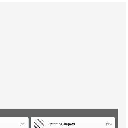
Spinning štapovi
(63)
(55)