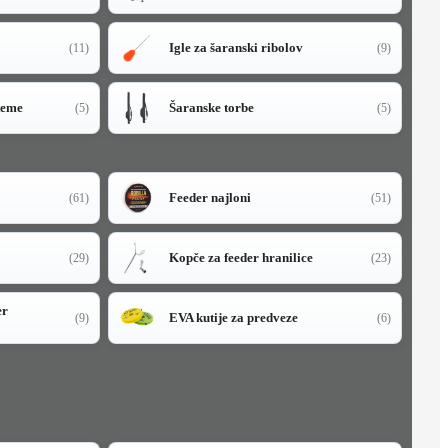
Igle za šaranski ribolov
(11)
(9)
teme
Šaranske torbe
(5)
(5)
Feeder najloni
(61)
(51)
Kopče za feeder hranilice
(29)
(23)
er
EVA kutije za predveze
(9)
(6)