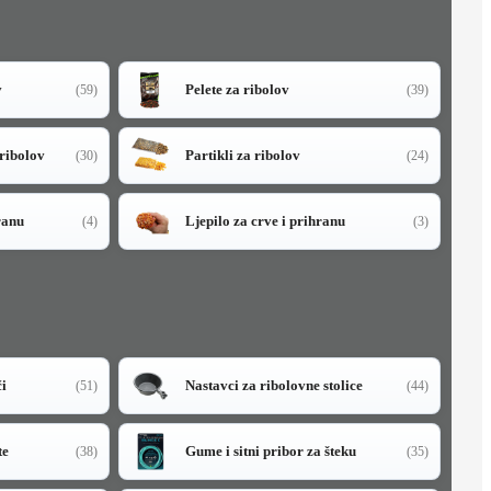
v
Pelete za ribolov
(59)
(39)
 ribolov
Partikli za ribolov
(30)
(24)
ranu
Ljepilo za crve i prihranu
(4)
(3)
či
Nastavci za ribolovne stolice
(51)
(44)
te
Gume i sitni pribor za šteku
(38)
(35)