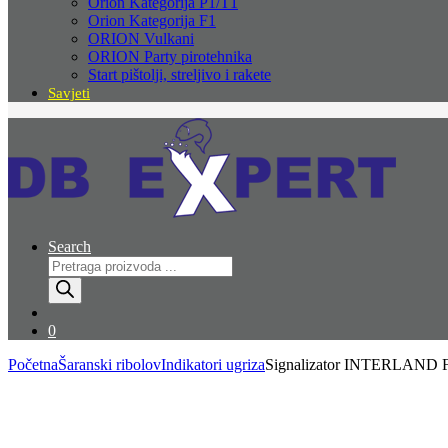
Orion Kategorija P1/T1
Orion Kategorija F1
ORION Vulkani
ORION Party pirotehnika
Start pištolji, streljivo i rakete
Savjeti
Search
Products
search
0
Početna
Šaranski ribolov
Indikatori ugriza
Signalizator INTERLAND 