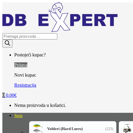
Skip
Skip
to
to
navigation
content
Products
search
Postojeći kupac?
Prijava
Novi kupac
Registracija
0
0.00
€
Nema proizvoda u košarici.
Spin
Vobleri (Hard Lures)
(223)