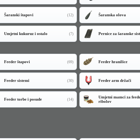
Šaranski štapovi
Šaranska olova
(12)
Umjetni kukuruz i ostalo
Pernice za šaranske sis
(7)
Feeder štapovi
Feeder hranilice
(69)
Feeder sistemi
Feeder arm držači
(30)
Umjetni mamci za feed
Feeder torbe i posude
(14)
ribolov