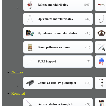
Role za morski ribolov
(106)
Oprema za morski ribolov
(37)
Upredenice za morski ribolov
(30)
Brum prihrana za more
(13)
SURF štapovi
(7)
Nautika
Čamci za ribolov, gumenjaci
(13)
Kompleti
Gotovi ribolovni kompleti
(24)