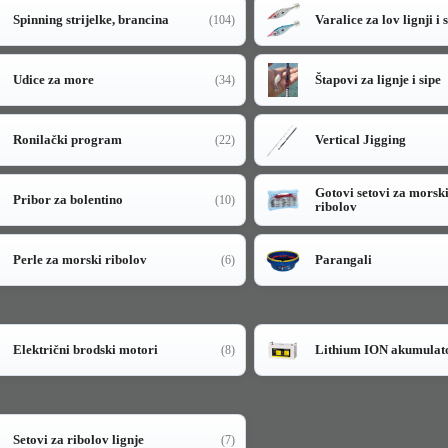
Spinning strijelke, brancina
Varalice za lov lignji i 
(104)
Udice za more
Štapovi za lignje i sipe
(34)
Ronilački program
Vertical Jigging
(22)
Gotovi setovi za morsk
Pribor za bolentino
(10)
ribolov
Perle za morski ribolov
Parangali
(6)
Električni brodski motori
Lithium ION akumulat
(8)
Setovi za ribolov lignje
(7)