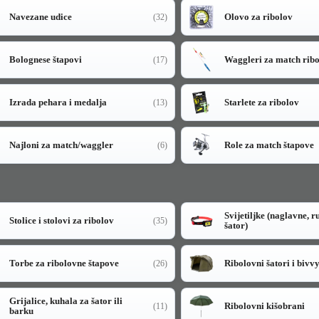
Navezane udice
Olovo za ribolov
(32)
Bolognese štapovi
Waggleri za match rib
(17)
Izrada pehara i medalja
Starlete za ribolov
(13)
Najloni za match/waggler
Role za match štapove
(6)
Svijetiljke (naglavne, r
Stolice i stolovi za ribolov
(35)
šator)
Torbe za ribolovne štapove
Ribolovni šatori i bivv
(26)
Grijalice, kuhala za šator ili
Ribolovni kišobrani
(11)
barku