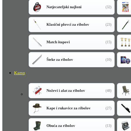
Natjecateljski najloni
(32)
Klasični plovci za ribolov
(23)
Match štapovi
(15)
Šteke za ribolov
(10)
Kamp
Noževi i alat za ribolov
(48)
Kape i rukavice za ribolov
(27)
Obuća za ribolov
(13)