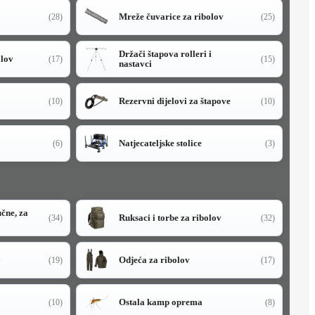
Mreže čuvarice za ribolov
(28)
(25)
Držači štapova rolleri i
olov
(17)
(15)
nastavci
Rezervni dijelovi za štapove
(10)
(10)
Natjecateljske stolice
(6)
(3)
učne, za
Ruksaci i torbe za ribolov
(34)
(32)
y
Odjeća za ribolov
(19)
(17)
Ostala kamp oprema
(10)
(8)