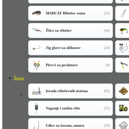
MADCAT Ribolov soma
(51)
Žlice za ribolov
(44)
Jig glave za silikonce
(24)
Plovci za predatore
(9)
Šaran
Izrada ribolovnih sistema
(62)
Vaganje i zaštita ribe
(31)
Udice za šarana, amura
(24)