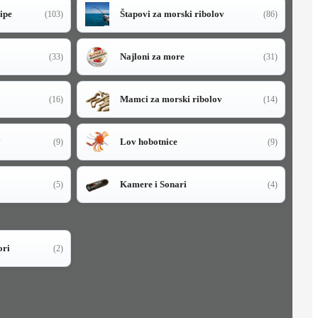
sipe
Štapovi za morski ribolov
(103)
(86)
Najloni za more
(33)
(31)
Mamci za morski ribolov
(16)
(14)
i
Lov hobotnice
(9)
(9)
Kamere i Sonari
(5)
(4)
ori
(2)