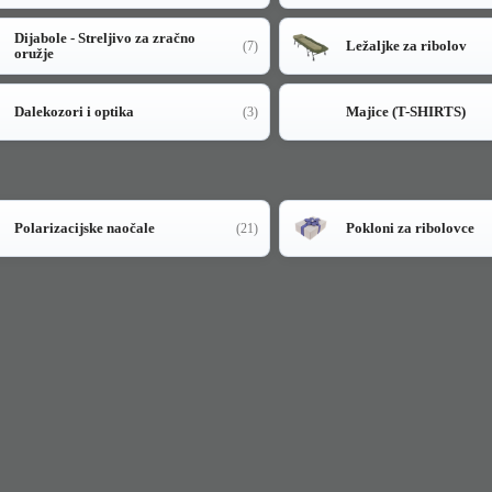
Dijabole - Streljivo za zračno
Ležaljke za ribolov
(7)
oružje
Dalekozori i optika
Majice (T-SHIRTS)
(3)
Polarizacijske naočale
Pokloni za ribolovce
(21)