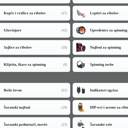
Kopče i vrtilice za ribolov
Leptiri za ribolov
(47)
Glavinjare
Upredenice za spinning
(42)
Sajlice za ribolov
Najloni za spinning
(18)
Kliješta, škare za spinning
Spinning torbe
(8)
Boile lovne
Indikatori ugriza
(61)
Šaranski najloni
DIP-ovi i arome za rib
(29)
Šaranski podmetači, mreže
Šaranske role
(23)