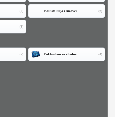
Ballistol ulja i suzavci
(7)
(6)
(3)
Poklon bon za ribolov
(7)
(4)