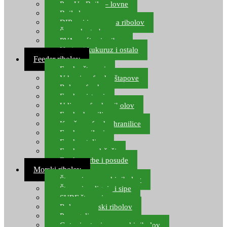
Pop Up Boile – lovne
Boile lovne
DIP-ovi i arome za ribolov
Šaranske torbe
PVA vrećice i pribor
Umjetni kukuruz i ostalo
Feeder ribolov
Feeder štapovi
Vrhovi za feeder štapove
Role za feeder
Feeder sistemi
Udice za feeder ribolov
Feeder hranilice
Kopče za feeder hranilice
Feeder najloni
Feeder stolice
Feeder arm držači
Feeder torbe i posude
Morski ribolov
Štapovi za morski ribolov
Štapovi za lignje i sipe
SURF štapovi
Role za morski ribolov
Parangali
Gotovi setovi za morski ribolov