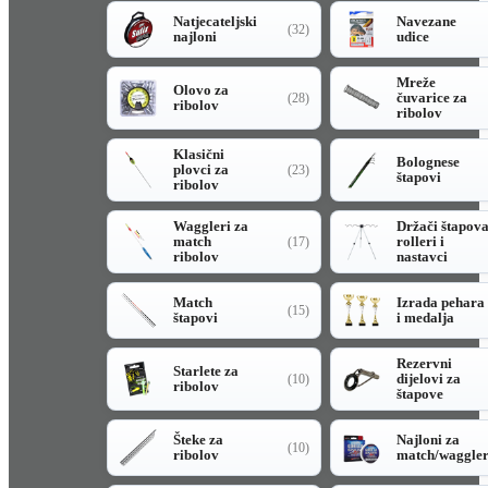
Natjecateljski
Navezane
(32)
najloni
udice
Mreže
Olovo za
čuvarice za
(28)
ribolov
ribolov
Klasični
Bolognese
plovci za
(23)
štapovi
ribolov
Waggleri za
Držači štapov
match
rolleri i
(17)
ribolov
nastavci
Match
Izrada pehara
(15)
štapovi
i medalja
Rezervni
Starlete za
dijelovi za
(10)
ribolov
štapove
Šteke za
Najloni za
(10)
ribolov
match/waggle