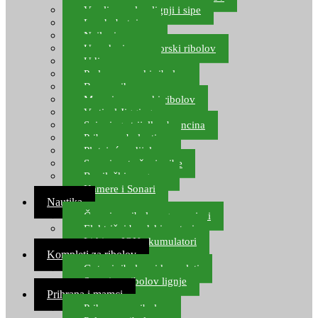
Varalice za lov lignji i sipe
Lov hobotnice
Najloni za more
Upredenice za morski ribolov
Udice za more
Perle za morski ribolov
Brum prihrana za more
Mamci za morski ribolov
Vertical Jigging
Spinning strijelke, brancina
Pribor za bolentino
Plutajuća odijela
Sonari za traženje ribe
Ronilački program
Kamere i Sonari
Nautika
Čamci za ribolov, gumenjaci
Električni brodski motori
Lithium ION akumulatori
Kompleti za ribolov
Gotovi ribolovni kompleti
Setovi za ribolov lignje
Prihrana i mamci
Prihrana za ribolov