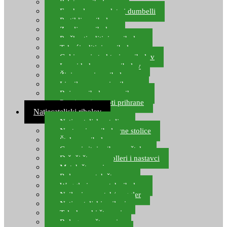
Pelete za ribolov
Feeder lovne pelete i dumbelli
Partikli za ribolov
Zemlja za ribolov
Praškasti aditivi za ribolov
Tekući aditivi za ribolov
Gel i sprej atraktori za ribolov
Lovni kukuruz za ribolov
Živi mamci za ribolov
Ljepilo za crve i prihranu
Boje za ribolovnu prihranu
Provjereni recepti prihrane
Natjecateljski ribolov
Natjecateljske stolice
Nastavci za ribolovne stolice
Šteke za ribolov
Gume i sitni pribor za šteku
Držači štapova rolleri i nastavci
Match štapovi
Role za match štapove
Waggleri za match ribolov
Najloni za match/waggler
Natjecateljski najloni
Teleskopski štapovi
Bolognese štapovi