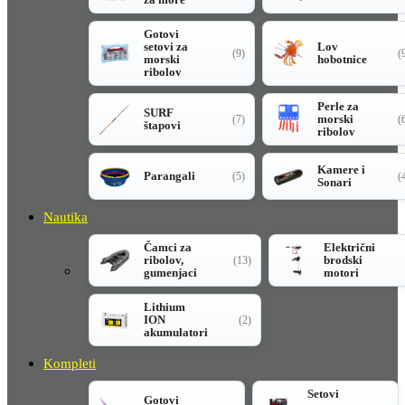
Gotovi
setovi za
Lov
(9)
(
morski
hobotnice
ribolov
Perle za
SURF
morski
(7)
(
štapovi
ribolov
Kamere i
Parangali
(5)
(
Sonari
Nautika
Čamci za
Električni
ribolov,
brodski
(13)
gumenjaci
motori
Lithium
ION
(2)
akumulatori
Kompleti
Setovi
Gotovi