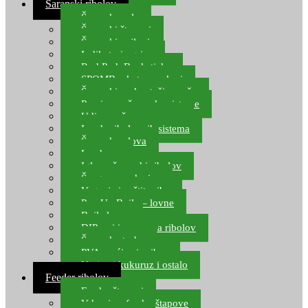
Šaranski ribolov
Šaranske role
Šaranski štapovi
Šaranski najloni
Indikatori ugriza
Rod Pod, Banksticks
SPOMB rakete, markeri
Šaranski podmetači, mreže
Pernice za šaranske sisteme
Udice za šarana, amura
Izrada ribolovnih sistema
Šaranska olova
Leadcore
Igle za šaranski ribolov
Špage, upredenice
Vaganje i zaštita ribe
Pop Up Boile – lovne
Boile lovne
DIP-ovi i arome za ribolov
Šaranske torbe
PVA vrećice i pribor
Umjetni kukuruz i ostalo
Feeder ribolov
Feeder štapovi
Vrhovi za feeder štapove