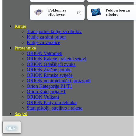
Pokloni za
Poklon bon za
(7)
ribolovce
ribolov
Kutije
Transportne kutije za ribolov
Kutije za sitni pribor
Kutije za varalice
Pirotehnika
ORION Vatrometi
ORION Rakete i raketni setovi
ORION Odašiljači zvuka
ORION Zračne bombe
ORION Rimske svijeće
ORION nepirotehnički proizvodi
Orion Kategorija P1/T1
Orion Kategorija F1
ORION Vulkani
ORION Party pirotehnika
Start pištolji, streljivo i rakete
Savjeti