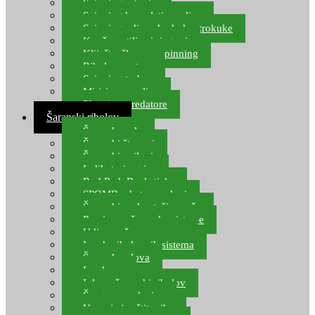
Spinning setovi
Spinning kompleti varalica
Spinning udice, dvokuke, trokuke
Kopče, vrtilice i ringovi
Kliješta, škare za spinning
Ribolov pastrve
Spinning torbe
Mirisi za varalice
Plovci za predatore
Šaranski ribolov
Šaranske role
Šaranski štapovi
Šaranski najloni
Indikatori ugriza
Rod Pod, Banksticks
SPOMB rakete, markeri
Šaranski podmetači, mreže
Pernice za šaranske sisteme
Udice za šarana, amura
Izrada ribolovnih sistema
Šaranska olova
Leadcore
Igle za šaranski ribolov
Špage, upredenice
Vaganje i zaštita ribe