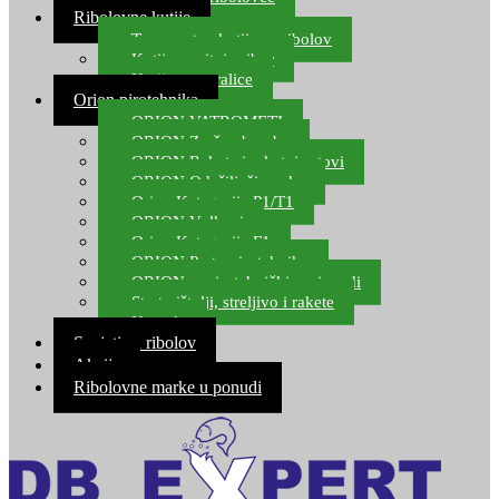
Ribolovne kutije
Transportne kutije za ribolov
Kutije za sitni pribor
Kutije za varalice
Orion pirotehnika
ORION VATROMETI
ORION Zračne bombe
ORION Rakete i raketni setovi
ORION Odašiljači zvuka
Orion Kategorija P1/T1
ORION Vulkani
Orion Kategorija F1
ORION Party pirotehnika
ORION nepirotehnički proizvodi
Start pištolji, streljivo i rakete
Kontakt
Savjeti za ribolov
Akcija
Ribolovne marke u ponudi