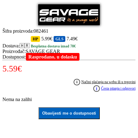
Šifra proizvoda
:
082461
5.99€
7.49€
HP
GLS
Dostava
:
🇭🇷
Besplatna dostava iznad 70€
Proizvođač
:
SAVAGE GEAR
Dostupnost
:
Rasprodano, u dolasku
5.59
€
i
Načini plaćanja na webu ili u trgovini
i
Česta pitanja i odgovori
Nema na zalihi
Obavijesti me o dostupnosti