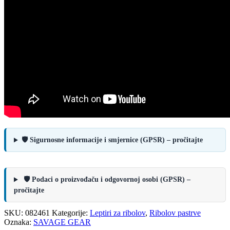
🛡️ Sigurnosne informacije i smjernice (GPSR) – pročitajte
🛡️ Podaci o proizvođaču i odgovornoj osobi (GPSR) –
pročitajte
SKU:
082461
Kategorije:
Leptiri za ribolov
,
Ribolov pastrve
Oznaka:
SAVAGE GEAR