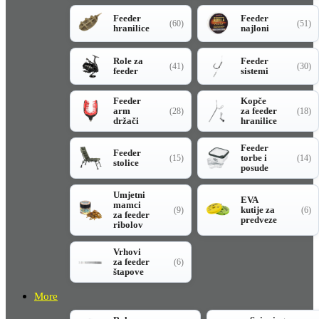
Feeder
Feeder
(60)
(51)
hranilice
najloni
Role za
Feeder
(41)
(30)
feeder
sistemi
Feeder
Kopče
arm
za feeder
(28)
(18)
držači
hranilice
Feeder
Feeder
torbe i
(15)
(14)
stolice
posude
Umjetni
EVA
mamci
kutije za
(9)
(6)
za feeder
predveze
ribolov
Vrhovi
za feeder
(6)
štapove
More