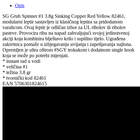
Opis
SG Grub Spinner #1 3.8g Sinking Copper Red Yellow 82461,
modularni leptir sastavljen iz klasičnog leptira sa pridodanom
varalicom. Ovaj leptir je odličan izbor za UL ribolov ili ribolov
pastrve. Provocira ribu na napad zahvaljujući svojoj jedinstvenoj
akciji koja kombinira blještavo krilo i suptilno tijelo. Ugrađena
zakretnica pomaže u izbjegavanju uvijanja i zapetljavanja najlona.
Opremljen je ultra oštrom #SGY trokukom i dodatnom single hook
koja se može po potrebi mijenjati.
* instant rad u vodi
* veličina #1
* težina 3.8 gr
* tvornički kod 82461
EAN 5706301824615