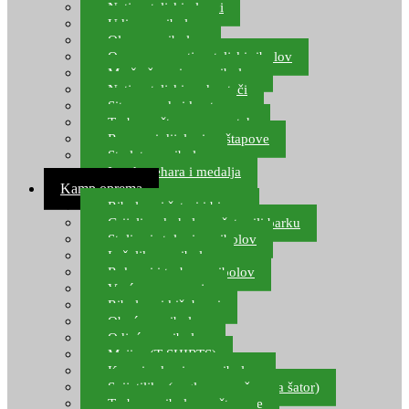
Natjecateljski plovci
Udice za ribolov
Olovo za ribolov
Oprema za natjecateljski ribolov
Mreže čuvarice za ribolov
Natjecateljski podmetači
Sito, posude i kante
Torbe za štapove – match
Rezervni dijelovi za štapove
Starlete za ribolov
Izrada pehara i medalja
Kamp oprema
Ribolovni šatori i bivvy
Grijalice, kuhala za šator ili barku
Stolice i stolovi za ribolov
Ležaljke za ribolov
Ruksaci i torbe za ribolov
Vreće za spavanje
Ribolovni kišobrani
Obuća za ribolov
Odjeća za ribolov
Majice (T-SHIRTS)
Kape i rukavice za ribolov
Svijetiljke (naglavne, ručne, za šator)
Torbe za ribolovne štapove