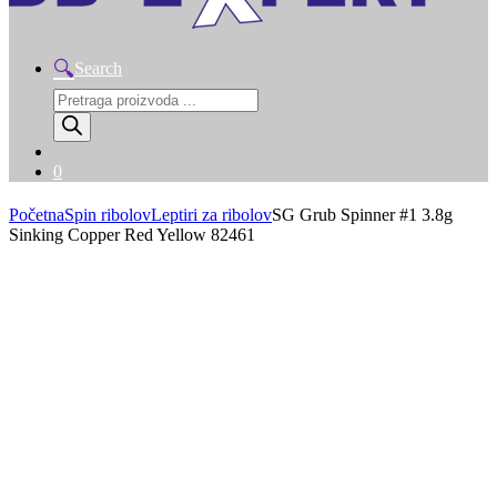
Search
Products
search
0
Početna
Spin ribolov
Leptiri za ribolov
SG Grub Spinner #1 3.8g
Sinking Copper Red Yellow 82461