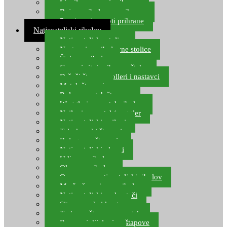
Ljepilo za crve i prihranu
Boje za ribolovnu prihranu
Provjereni recepti prihrane
Natjecateljski ribolov
Natjecateljske stolice
Nastavci za ribolovne stolice
Šteke za ribolov
Gume i sitni pribor za šteku
Držači štapova rolleri i nastavci
Match štapovi
Role za match štapove
Waggleri za match ribolov
Najloni za match/waggler
Natjecateljski najloni
Teleskopski štapovi
Bolognese štapovi
Natjecateljski plovci
Udice za ribolov
Olovo za ribolov
Oprema za natjecateljski ribolov
Mreže čuvarice za ribolov
Natjecateljski podmetači
Sito, posude i kante
Torbe za štapove – match
Rezervni dijelovi za štapove