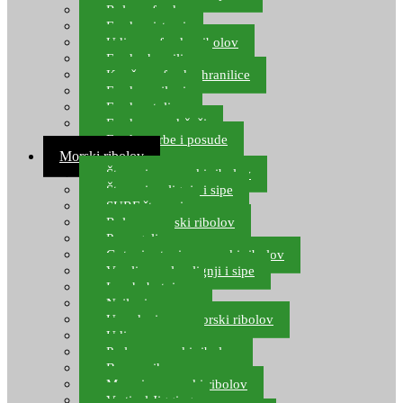
Role za feeder
Feeder sistemi
Udice za feeder ribolov
Feeder hranilice
Kopče za feeder hranilice
Feeder najloni
Feeder stolice
Feeder arm držači
Feeder torbe i posude
Morski ribolov
Štapovi za morski ribolov
Štapovi za lignje i sipe
SURF štapovi
Role za morski ribolov
Parangali
Gotovi setovi za morski ribolov
Varalice za lov lignji i sipe
Lov hobotnice
Najloni za more
Upredenice za morski ribolov
Udice za more
Perle za morski ribolov
Brum prihrana za more
Mamci za morski ribolov
Vertical Jigging