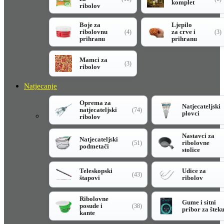
komplet
ribolov
Boje za
Ljepilo
ribolovnu
za crve i
(4)
(3)
prihranu
prihranu
Mamci za
(3)
ribolov
Natjecanje
Oprema za
Natjecateljski
natjecateljski
(74)
plovci
ribolov
Nastavci za
Natjecateljski
ribolovne
(51)
podmetači
stolice
Teleskopski
Udice za
(43)
štapovi
ribolov
Ribolovne
Gume i sitni
posude i
(38)
pribor za štek
kante