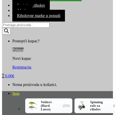
Kontakt
Savjeti za ribolov
Akcija
Ribolovne marke u ponudi
Products
search
Postojeći kupac?
Prijava
Novi kupac
Registracija
0
0.00
€
Nema proizvoda u košarici.
Spin
Vobleri
Spinning
(Hard
role za
(223)
(
Lures)
ribolov