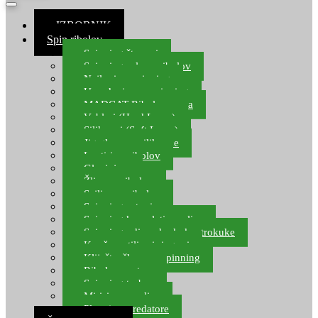
≡ IZBORNIK
Spin ribolov
Spinning štapovi
Spinning role za ribolov
Najloni za spinning
Upredenice za spinning
MADCAT Ribolov soma
Vobleri (Hard Lures)
Silikonci (Soft Lures)
Jig glave za silikonce
Leptiri za ribolov
Glavinjare
Žlice za ribolov
Sajlice za ribolov
Spinning setovi
Spinning kompleti varalica
Spinning udice, dvokuke, trokuke
Kopče, vrtilice i ringovi
Kliješta, škare za spinning
Ribolov pastrve
Spinning torbe
Mirisi za varalice
Plovci za predatore