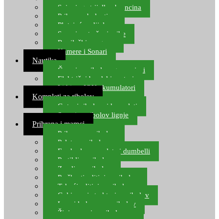
Spinning strijelke, brancina
Pribor za bolentino
Plutajuća odijela
Sonari za traženje ribe
Ronilački program
Kamere i Sonari
Nautika
Čamci za ribolov, gumenjaci
Električni brodski motori
Lithium ION akumulatori
Kompleti za ribolov
Gotovi ribolovni kompleti
Setovi za ribolov lignje
Prihrana i mamci
Prihrana za ribolov
Pelete za ribolov
Feeder lovne pelete i dumbelli
Partikli za ribolov
Zemlja za ribolov
Praškasti aditivi za ribolov
Tekući aditivi za ribolov
Gel i sprej atraktori za ribolov
Lovni kukuruz za ribolov
Živi mamci za ribolov