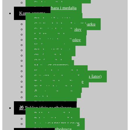
Starlete za ribolov
Izrada pehara i medalja
Kamp oprema
Ribolovni šatori i bivvy
Grijalice, kuhala za šator ili barku
Stolice i stolovi za ribolov
Ležaljke za ribolov
Ruksaci i torbe za ribolov
Vreće za spavanje
Ribolovni kišobrani
Obuća za ribolov
Odjeća za ribolov
Majice (T-SHIRTS)
Kape i rukavice za ribolov
Svijetiljke (naglavne, ručne, za šator)
Torbe za ribolovne štapove
Noževi i alat za ribolov
Čamci za prihranu ribe
Ostala kamp oprema
Dalekozori i optika
🎁 Poklon ideje za ribolovce
Poklon bon za ribolov
Polarizacijske naočale
Jastuci GABY PILLOWS
Pokloni za ribolovce