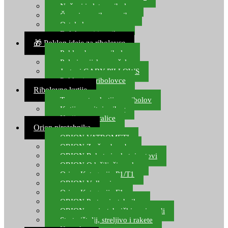
Noževi i alat za ribolov
Čamci za prihranu ribe
Ostala kamp oprema
Dalekozori i optika
🎁 Poklon ideje za ribolovce
Poklon bon za ribolov
Polarizacijske naočale
Jastuci GABY PILLOWS
Pokloni za ribolovce
Ribolovne kutije
Transportne kutije za ribolov
Kutije za sitni pribor
Kutije za varalice
Orion pirotehnika
ORION VATROMETI
ORION Zračne bombe
ORION Rakete i raketni setovi
ORION Odašiljači zvuka
Orion Kategorija P1/T1
ORION Vulkani
Orion Kategorija F1
ORION Party pirotehnika
ORION nepirotehnički proizvodi
Start pištolji, streljivo i rakete