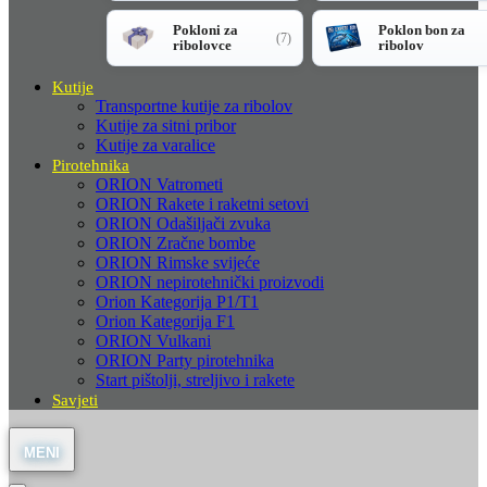
Pokloni za
Poklon bon za
(7)
ribolovce
ribolov
Kutije
Transportne kutije za ribolov
Kutije za sitni pribor
Kutije za varalice
Pirotehnika
ORION Vatrometi
ORION Rakete i raketni setovi
ORION Odašiljači zvuka
ORION Zračne bombe
ORION Rimske svijeće
ORION nepirotehnički proizvodi
Orion Kategorija P1/T1
Orion Kategorija F1
ORION Vulkani
ORION Party pirotehnika
Start pištolji, streljivo i rakete
Savjeti