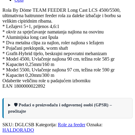
Rola By Döme TEAM FEEDER Long Cast LCS 4500/5500,
ultimativna baitrunner feeder rola za daleke izbačaje i borbu sa
velikim cipiridnim ribama.
* Ležajevi 5+1, prijenos 4,6:1
* okvir za sprječavanje namatanja najlona na osovinu
* Aluminijska long cast špula
* Dva metalna clipa za najlon, roler najlona s ležajem
* Pojačani preklopnik, worm shaft
* Grafit-Hybrid tijelo, beskrajni nepovratni mehanizam
* Model 4500, Uvlačenje najlona 90 cm, težina role 585 gr
* Kapacitet 0,25mm/160 m
* Model 5500, Uvlačenje najlona 97 cm, težina role 590 gr
* Kapacitet 0,20mm/300 m
Odaberite veličinu role u padajućem izborniku
EAN 1800000022892
🛡️ Podaci o proizvođaču i odgovornoj osobi (GPSR) –
pročitajte
SKU:
DGLCSB
Kategorija:
Role za feeder
Oznaka:
HALDORADO