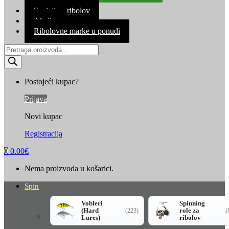
Kontakt
Savjeti za ribolov
Akcija
Ribolovne marke u ponudi
Products
search
Postojeći kupac?
Prijava
Novi kupac
Registracija
0
0.00
€
Nema proizvoda u košarici.
Spin
Vobleri
Spinning
(Hard
role za
(223)
(
Lures)
ribolov