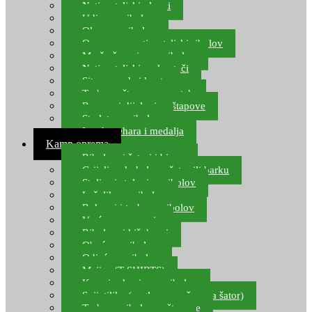
Natjecateljski plovci
Udice za ribolov
Olovo za ribolov
Oprema za natjecateljski ribolov
Mreže čuvarice za ribolov
Natjecateljski podmetači
Sito, posude i kante
Torbe za štapove – match
Rezervni dijelovi za štapove
Starlete za ribolov
Izrada pehara i medalja
Kamp oprema
Ribolovni šatori i bivvy
Grijalice, kuhala za šator ili barku
Stolice i stolovi za ribolov
Ležaljke za ribolov
Ruksaci i torbe za ribolov
Vreće za spavanje
Ribolovni kišobrani
Obuća za ribolov
Odjeća za ribolov
Majice (T-SHIRTS)
Kape i rukavice za ribolov
Svijetiljke (naglavne, ručne, za šator)
Torbe za ribolovne štapove