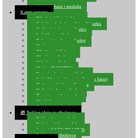
Starlete za ribolov
Izrada pehara i medalja
Kamp oprema
Ribolovni šatori i bivvy
Grijalice, kuhala za šator ili barku
Stolice i stolovi za ribolov
Ležaljke za ribolov
Ruksaci i torbe za ribolov
Vreće za spavanje
Ribolovni kišobrani
Obuća za ribolov
Odjeća za ribolov
Majice (T-SHIRTS)
Kape i rukavice za ribolov
Svijetiljke (naglavne, ručne, za šator)
Torbe za ribolovne štapove
Noževi i alat za ribolov
Čamci za prihranu ribe
Ostala kamp oprema
Dalekozori i optika
🎁 Poklon ideje za ribolovce
Poklon bon za ribolov
Polarizacijske naočale
Jastuci GABY PILLOWS
Pokloni za ribolovce