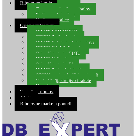
Ribolovne kutije
Transportne kutije za ribolov
Kutije za sitni pribor
Kutije za varalice
Orion pirotehnika
ORION VATROMETI
ORION Zračne bombe
ORION Rakete i raketni setovi
ORION Odašiljači zvuka
Orion Kategorija P1/T1
ORION Vulkani
Orion Kategorija F1
ORION Party pirotehnika
ORION nepirotehnički proizvodi
Start pištolji, streljivo i rakete
Kontakt
Savjeti za ribolov
Akcija
Ribolovne marke u ponudi