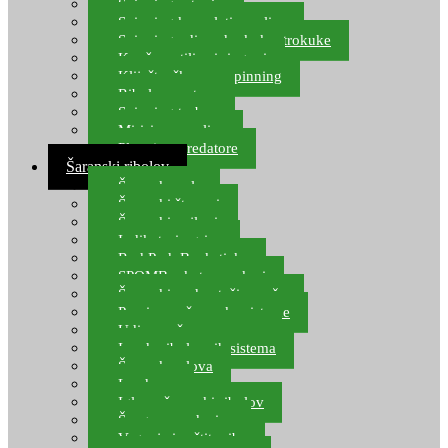
Spinning setovi
Spinning kompleti varalica
Spinning udice, dvokuke, trokuke
Kopče, vrtilice i ringovi
Kliješta, škare za spinning
Ribolov pastrve
Spinning torbe
Mirisi za varalice
Plovci za predatore
Šaranski ribolov
Šaranske role
Šaranski štapovi
Šaranski najloni
Indikatori ugriza
Rod Pod, Banksticks
SPOMB rakete, markeri
Šaranski podmetači, mreže
Pernice za šaranske sisteme
Udice za šarana, amura
Izrada ribolovnih sistema
Šaranska olova
Leadcore
Igle za šaranski ribolov
Špage, upredenice
Vaganje i zaštita ribe