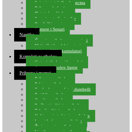
Spinning strijelke, brancina
Pribor za bolentino
Plutajuća odijela
Sonari za traženje ribe
Ronilački program
Kamere i Sonari
Nautika
Čamci za ribolov, gumenjaci
Električni brodski motori
Lithium ION akumulatori
Kompleti za ribolov
Gotovi ribolovni kompleti
Setovi za ribolov lignje
Prihrana i mamci
Prihrana za ribolov
Pelete za ribolov
Feeder lovne pelete i dumbelli
Partikli za ribolov
Zemlja za ribolov
Praškasti aditivi za ribolov
Tekući aditivi za ribolov
Gel i sprej atraktori za ribolov
Lovni kukuruz za ribolov
Živi mamci za ribolov
Ljepilo za crve i prihranu