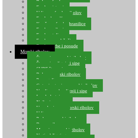
Role za feeder
Feeder sistemi
Udice za feeder ribolov
Feeder hranilice
Kopče za feeder hranilice
Feeder najloni
Feeder stolice
Feeder arm držači
Feeder torbe i posude
Morski ribolov
Štapovi za morski ribolov
Štapovi za lignje i sipe
SURF štapovi
Role za morski ribolov
Parangali
Gotovi setovi za morski ribolov
Varalice za lov lignji i sipe
Lov hobotnice
Najloni za more
Upredenice za morski ribolov
Udice za more
Perle za morski ribolov
Brum prihrana za more
Mamci za morski ribolov
Vertical Jigging