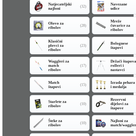
Natjecateljski
Navezane
(32)
najloni
udice
Mreže
Olovo za
čuvarice za
(28)
ribolov
ribolov
Klasični
Bolognese
plovci za
(23)
štapovi
ribolov
Waggleri za
Držači štapov
match
rolleri i
(17)
ribolov
nastavci
Match
Izrada pehara
(15)
štapovi
i medalja
Rezervni
Starlete za
dijelovi za
(10)
ribolov
štapove
Šteke za
Najloni za
(10)
ribolov
match/waggle