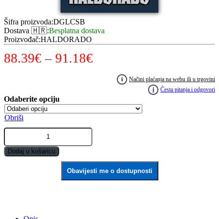
Šifra proizvoda
:
DGLCSB
Dostava 🇭🇷
:
Besplatna dostava
Proizvođač
:
HALDORADO
Raspon
88.39
€
–
91.18
€
cijena:
i
Načini plaćanja na webu ili u trgovini
od
i
Česta pitanja i odgovori
88.39€
Obriši
do
By
91.18€
Döme
TEAM
Dodaj u košaricu
FEEDER
Long
Obavijesti me o dostupnosti
Cast
LCS
quantity
Opis