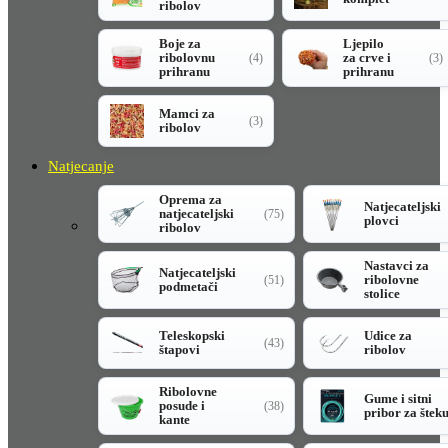
ribolov
Boje za
Ljepilo
ribolovnu
za crve i
(4)
(3)
prihranu
prihranu
Mamci za
(3)
ribolov
Natjecanje
Oprema za
Natjecateljski
natjecateljski
(75)
plovci
ribolov
Nastavci za
Natjecateljski
ribolovne
(51)
podmetači
stolice
Teleskopski
Udice za
(43)
štapovi
ribolov
Ribolovne
Gume i sitni
posude i
(38)
pribor za štek
kante