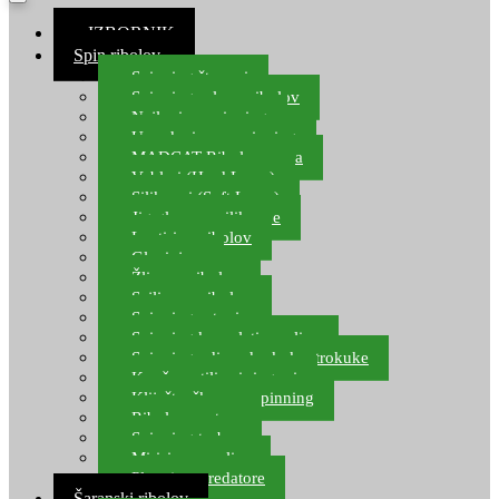
≡ IZBORNIK
Spin ribolov
Spinning štapovi
Spinning role za ribolov
Najloni za spinning
Upredenice za spinning
MADCAT Ribolov soma
Vobleri (Hard Lures)
Silikonci (Soft Lures)
Jig glave za silikonce
Leptiri za ribolov
Glavinjare
Žlice za ribolov
Sajlice za ribolov
Spinning setovi
Spinning kompleti varalica
Spinning udice, dvokuke, trokuke
Kopče, vrtilice i ringovi
Kliješta, škare za spinning
Ribolov pastrve
Spinning torbe
Mirisi za varalice
Plovci za predatore
Šaranski ribolov