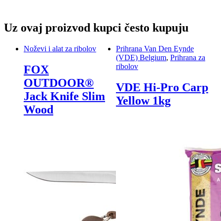
Uz ovaj proizvod kupci često kupuju
Noževi i alat za ribolov
Prihrana Van Den Eynde
(VDE) Belgium
,
Prihrana za
ribolov
FOX
OUTDOOR®
VDE Hi-Pro Carp
Jack Knife Slim
Yellow 1kg
Wood