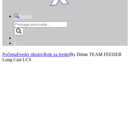
Search
Products
search
0
Početna
Feeder ribolov
Role za feeder
By Döme TEAM FEEDER
Long Cast LCS