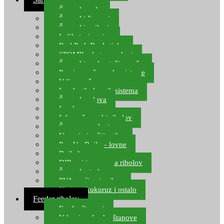
Šaranske role
Šaranski štapovi
Šaranski najloni
Indikatori ugriza
Rod Pod, Banksticks
SPOMB rakete, markeri
Šaranski podmetači, mreže
Pernice za šaranske sisteme
Udice za šarana, amura
Izrada ribolovnih sistema
Šaranska olova
Leadcore
Igle za šaranski ribolov
Špage, upredenice
Vaganje i zaštita ribe
Pop Up Boile – lovne
Boile lovne
DIP-ovi i arome za ribolov
Šaranske torbe
PVA vrećice i pribor
Umjetni kukuruz i ostalo
Feeder ribolov
Feeder štapovi
Vrhovi za feeder štapove