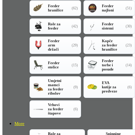
Feeder
Feeder
(62)
(51)
hranilice
najloni
Role za
Feeder
(42)
(30)
feeder
sistemi
Feeder
Kopče
arm
za feeder
(29)
(23)
držači
hranilice
Feeder
Feeder
torbe i
(15)
(14)
stolice
posude
Umjetni
EVA
mamci
kutije za
(9)
(6)
za feeder
predveze
ribolov
Vrhovi
za feeder
(6)
štapove
More
Role za
Spinning