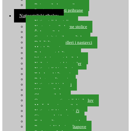
Boje za ribolovnu prihranu
Provjereni recepti prihrane
Natjecateljski ribolov
Natjecateljske stolice
Nastavci za ribolovne stolice
Šteke za ribolov
Gume i sitni pribor za šteku
Držači štapova rolleri i nastavci
Match štapovi
Role za match štapove
Waggleri za match ribolov
Najloni za match/waggler
Natjecateljski najloni
Teleskopski štapovi
Bolognese štapovi
Natjecateljski plovci
Udice za ribolov
Olovo za ribolov
Oprema za natjecateljski ribolov
Mreže čuvarice za ribolov
Natjecateljski podmetači
Sito, posude i kante
Torbe za štapove – match
Rezervni dijelovi za štapove