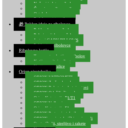
Noževi i alat za ribolov
Čamci za prihranu ribe
Ostala kamp oprema
Dalekozori i optika
🎁 Poklon ideje za ribolovce
Poklon bon za ribolov
Polarizacijske naočale
Jastuci GABY PILLOWS
Pokloni za ribolovce
Ribolovne kutije
Transportne kutije za ribolov
Kutije za sitni pribor
Kutije za varalice
Orion pirotehnika
ORION VATROMETI
ORION Zračne bombe
ORION Rakete i raketni setovi
ORION Odašiljači zvuka
Orion Kategorija P1/T1
ORION Vulkani
Orion Kategorija F1
ORION Party pirotehnika
ORION nepirotehnički proizvodi
Start pištolji, streljivo i rakete