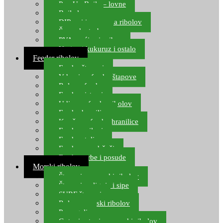
Pop Up Boile – lovne
Boile lovne
DIP-ovi i arome za ribolov
Šaranske torbe
PVA vrećice i pribor
Umjetni kukuruz i ostalo
Feeder ribolov
Feeder štapovi
Vrhovi za feeder štapove
Role za feeder
Feeder sistemi
Udice za feeder ribolov
Feeder hranilice
Kopče za feeder hranilice
Feeder najloni
Feeder stolice
Feeder arm držači
Feeder torbe i posude
Morski ribolov
Štapovi za morski ribolov
Štapovi za lignje i sipe
SURF štapovi
Role za morski ribolov
Parangali
Gotovi setovi za morski ribolov