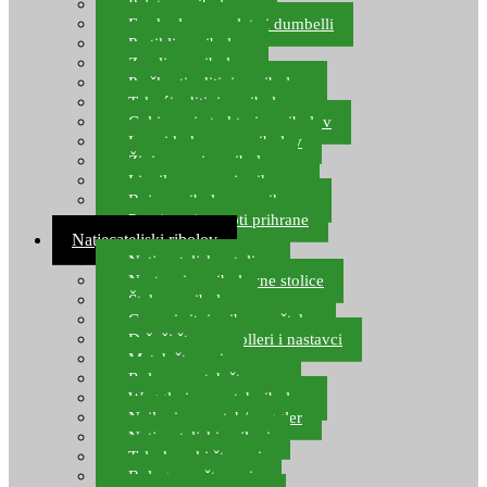
Pelete za ribolov
Feeder lovne pelete i dumbelli
Partikli za ribolov
Zemlja za ribolov
Praškasti aditivi za ribolov
Tekući aditivi za ribolov
Gel i sprej atraktori za ribolov
Lovni kukuruz za ribolov
Živi mamci za ribolov
Ljepilo za crve i prihranu
Boje za ribolovnu prihranu
Provjereni recepti prihrane
Natjecateljski ribolov
Natjecateljske stolice
Nastavci za ribolovne stolice
Šteke za ribolov
Gume i sitni pribor za šteku
Držači štapova rolleri i nastavci
Match štapovi
Role za match štapove
Waggleri za match ribolov
Najloni za match/waggler
Natjecateljski najloni
Teleskopski štapovi
Bolognese štapovi