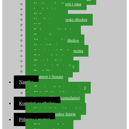
Varalice za lov lignji i sipe
Lov hobotnice
Najloni za more
Upredenice za morski ribolov
Udice za more
Perle za morski ribolov
Brum prihrana za more
Mamci za morski ribolov
Vertical Jigging
Spinning strijelke, brancina
Pribor za bolentino
Plutajuća odijela
Sonari za traženje ribe
Ronilački program
Kamere i Sonari
Nautika
Čamci za ribolov, gumenjaci
Električni brodski motori
Lithium ION akumulatori
Kompleti za ribolov
Gotovi ribolovni kompleti
Setovi za ribolov lignje
Prihrana i mamci
Prihrana za ribolov