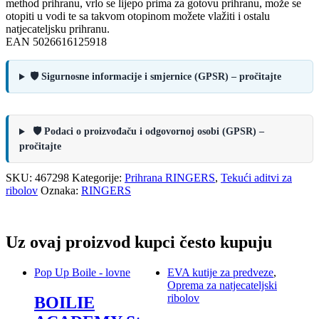
method prihranu, vrlo se lijepo prima za gotovu prihranu, može se
otopiti u vodi te sa takvom otopinom možete vlažiti i ostalu
natjecateljsku prihranu.
EAN 5026616125918
🛡️ Sigurnosne informacije i smjernice (GPSR) – pročitajte
🛡️ Podaci o proizvođaču i odgovornoj osobi (GPSR) –
pročitajte
SKU:
467298
Kategorije:
Prihrana RINGERS
,
Tekući aditvi za
ribolov
Oznaka:
RINGERS
Uz ovaj proizvod kupci često kupuju
Pop Up Boile - lovne
EVA kutije za predveze
,
Oprema za natjecateljski
ribolov
BOILIE