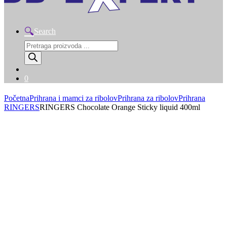
Search
Products
search
0
Početna
Prihrana i mamci za ribolov
Prihrana za ribolov
Prihrana
RINGERS
RINGERS Chocolate Orange Sticky liquid 400ml