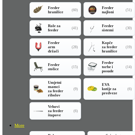
Feeder
Feeder
(60)
(51)
hranilice
najloni
Role za
Feeder
(41)
(30)
feeder
sistemi
Feeder
Kopče
arm
za feeder
(28)
(19)
držači
hranilice
Feeder
Feeder
torbe i
(15)
(14)
stolice
posude
Umjetni
EVA
mamci
kutije za
(9)
(6)
za feeder
predveze
ribolov
Vrhovi
za feeder
(6)
štapove
More