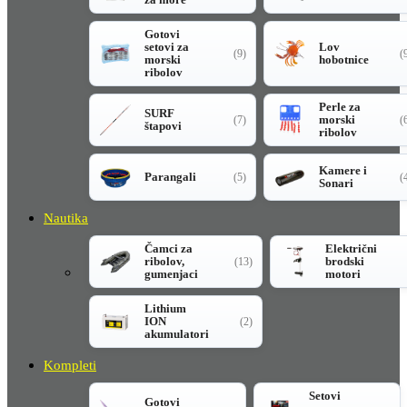
Gotovi
setovi za
Lov
(9)
(
morski
hobotnice
ribolov
Perle za
SURF
morski
(7)
(
štapovi
ribolov
Kamere i
Parangali
(5)
(
Sonari
Nautika
Čamci za
Električni
ribolov,
brodski
(13)
gumenjaci
motori
Lithium
ION
(2)
akumulatori
Kompleti
Setovi
Gotovi