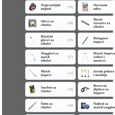
Natjecateljski
Navezane
(32)
najloni
udice
Mreže
Olovo za
čuvarice za
(28)
ribolov
ribolov
Klasični
Bolognese
plovci za
(23)
štapovi
ribolov
Waggleri za
Držači štapov
match
rolleri i
(17)
ribolov
nastavci
Match
Izrada pehara
(15)
štapovi
i medalja
Rezervni
Starlete za
dijelovi za
(10)
ribolov
štapove
Šteke za
Najloni za
(10)
ribolov
match/waggle