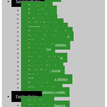
Šaranski ribolov
Šaranske role
Šaranski štapovi
Šaranski najloni
Indikatori ugriza
Rod Pod, Banksticks
SPOMB rakete, markeri
Šaranski podmetači, mreže
Pernice za šaranske sisteme
Udice za šarana, amura
Izrada ribolovnih sistema
Šaranska olova
Leadcore
Igle za šaranski ribolov
Špage, upredenice
Vaganje i zaštita ribe
Pop Up Boile – lovne
Boile lovne
DIP-ovi i arome za ribolov
Šaranske torbe
PVA vrećice i pribor
Umjetni kukuruz i ostalo
Feeder ribolov
Feeder štapovi
Vrhovi za feeder štapove