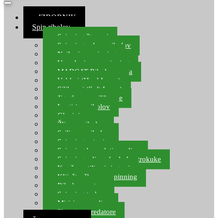
≡ IZBORNIK
Spin ribolov
Spinning štapovi
Spinning role za ribolov
Najloni za spinning
Upredenice za spinning
MADCAT Ribolov soma
Vobleri (Hard Lures)
Silikonci (Soft Lures)
Jig glave za silikonce
Leptiri za ribolov
Glavinjare
Žlice za ribolov
Sajlice za ribolov
Spinning setovi
Spinning kompleti varalica
Spinning udice, dvokuke, trokuke
Kopče, vrtilice i ringovi
Kliješta, škare za spinning
Ribolov pastrve
Spinning torbe
Mirisi za varalice
Plovci za predatore