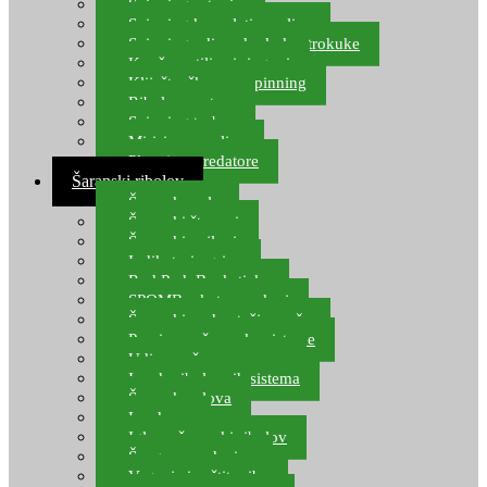
Spinning setovi
Spinning kompleti varalica
Spinning udice, dvokuke, trokuke
Kopče, vrtilice i ringovi
Kliješta, škare za spinning
Ribolov pastrve
Spinning torbe
Mirisi za varalice
Plovci za predatore
Šaranski ribolov
Šaranske role
Šaranski štapovi
Šaranski najloni
Indikatori ugriza
Rod Pod, Banksticks
SPOMB rakete, markeri
Šaranski podmetači, mreže
Pernice za šaranske sisteme
Udice za šarana, amura
Izrada ribolovnih sistema
Šaranska olova
Leadcore
Igle za šaranski ribolov
Špage, upredenice
Vaganje i zaštita ribe