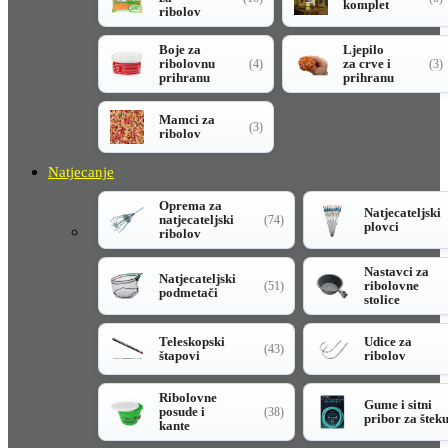
komplet
ribolov
Boje za
Ljepilo
ribolovnu
za crve i
(4)
(3)
prihranu
prihranu
Mamci za
(3)
ribolov
Natjecanje
Oprema za
Natjecateljski
natjecateljski
(74)
plovci
ribolov
Nastavci za
Natjecateljski
ribolovne
(51)
podmetači
stolice
Teleskopski
Udice za
(43)
štapovi
ribolov
Ribolovne
Gume i sitni
posude i
(38)
pribor za štek
kante