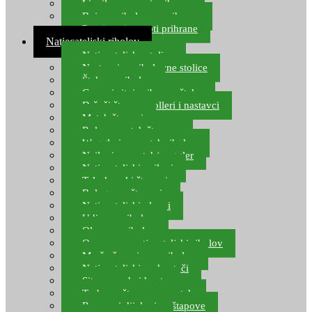
Ljepilo za crve i prihranu
Boje za ribolovnu prihranu
Provjereni recepti prihrane
Natjecateljski ribolov
Natjecateljske stolice
Nastavci za ribolovne stolice
Šteke za ribolov
Gume i sitni pribor za šteku
Držači štapova rolleri i nastavci
Match štapovi
Role za match štapove
Waggleri za match ribolov
Najloni za match/waggler
Natjecateljski najloni
Teleskopski štapovi
Bolognese štapovi
Natjecateljski plovci
Udice za ribolov
Olovo za ribolov
Oprema za natjecateljski ribolov
Mreže čuvarice za ribolov
Natjecateljski podmetači
Sito, posude i kante
Torbe za štapove – match
Rezervni dijelovi za štapove