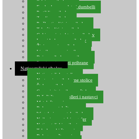
Pelete za ribolov
Feeder lovne pelete i dumbelli
Partikli za ribolov
Zemlja za ribolov
Praškasti aditivi za ribolov
Tekući aditivi za ribolov
Gel i sprej atraktori za ribolov
Lovni kukuruz za ribolov
Živi mamci za ribolov
Ljepilo za crve i prihranu
Boje za ribolovnu prihranu
Provjereni recepti prihrane
Natjecateljski ribolov
Natjecateljske stolice
Nastavci za ribolovne stolice
Šteke za ribolov
Gume i sitni pribor za šteku
Držači štapova rolleri i nastavci
Match štapovi
Role za match štapove
Waggleri za match ribolov
Najloni za match/waggler
Natjecateljski najloni
Teleskopski štapovi
Bolognese štapovi