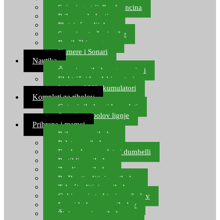
Spinning strijelke, brancina
Pribor za bolentino
Plutajuća odijela
Sonari za traženje ribe
Ronilački program
Kamere i Sonari
Nautika
Čamci za ribolov, gumenjaci
Električni brodski motori
Lithium ION akumulatori
Kompleti za ribolov
Gotovi ribolovni kompleti
Setovi za ribolov lignje
Prihrana i mamci
Prihrana za ribolov
Pelete za ribolov
Feeder lovne pelete i dumbelli
Partikli za ribolov
Zemlja za ribolov
Praškasti aditivi za ribolov
Tekući aditivi za ribolov
Gel i sprej atraktori za ribolov
Lovni kukuruz za ribolov
Živi mamci za ribolov