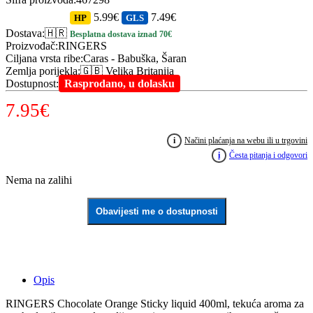
5.99€
7.49€
HP
GLS
Dostava
:
🇭🇷
Besplatna dostava iznad 70€
Proizvođač
:
RINGERS
Ciljana vrsta ribe
:
Caras - Babuška, Šaran
Zemlja porijekla
:
🇬🇧 Velika Britanija
Dostupnost
:
Rasprodano, u dolasku
7.95
€
i
Načini plaćanja na webu ili u trgovini
i
Česta pitanja i odgovori
Nema na zalihi
Obavijesti me o dostupnosti
Opis
RINGERS Chocolate Orange Sticky liquid 400ml, tekuća aroma za