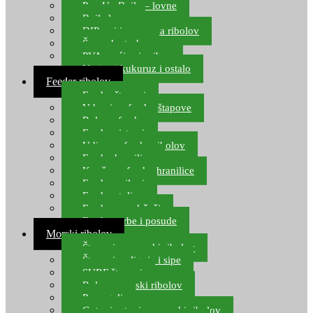
Pop Up Boile – lovne
Boile lovne
DIP-ovi i arome za ribolov
Šaranske torbe
PVA vrećice i pribor
Umjetni kukuruz i ostalo
Feeder ribolov
Feeder štapovi
Vrhovi za feeder štapove
Role za feeder
Feeder sistemi
Udice za feeder ribolov
Feeder hranilice
Kopče za feeder hranilice
Feeder najloni
Feeder stolice
Feeder arm držači
Feeder torbe i posude
Morski ribolov
Štapovi za morski ribolov
Štapovi za lignje i sipe
SURF štapovi
Role za morski ribolov
Parangali
Gotovi setovi za morski ribolov