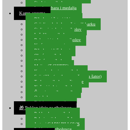
Starlete za ribolov
Izrada pehara i medalja
Kamp oprema
Ribolovni šatori i bivvy
Grijalice, kuhala za šator ili barku
Stolice i stolovi za ribolov
Ležaljke za ribolov
Ruksaci i torbe za ribolov
Vreće za spavanje
Ribolovni kišobrani
Obuća za ribolov
Odjeća za ribolov
Majice (T-SHIRTS)
Kape i rukavice za ribolov
Svijetiljke (naglavne, ručne, za šator)
Torbe za ribolovne štapove
Noževi i alat za ribolov
Čamci za prihranu ribe
Ostala kamp oprema
Dalekozori i optika
🎁 Poklon ideje za ribolovce
Poklon bon za ribolov
Polarizacijske naočale
Jastuci GABY PILLOWS
Pokloni za ribolovce