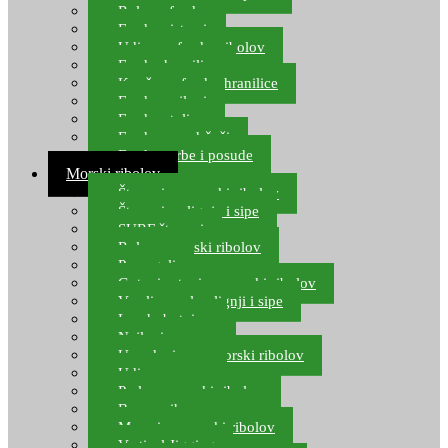
Role za feeder
Feeder sistemi
Udice za feeder ribolov
Feeder hranilice
Kopče za feeder hranilice
Feeder najloni
Feeder stolice
Feeder arm držači
Feeder torbe i posude
Morski ribolov
Štapovi za morski ribolov
Štapovi za lignje i sipe
SURF štapovi
Role za morski ribolov
Parangali
Gotovi setovi za morski ribolov
Varalice za lov lignji i sipe
Lov hobotnice
Najloni za more
Upredenice za morski ribolov
Udice za more
Perle za morski ribolov
Brum prihrana za more
Mamci za morski ribolov
Vertical Jigging