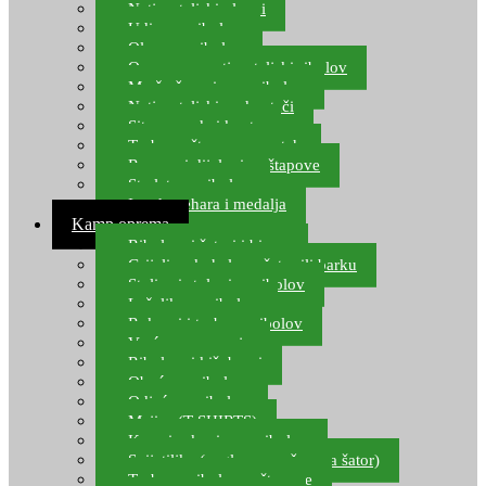
Natjecateljski plovci
Udice za ribolov
Olovo za ribolov
Oprema za natjecateljski ribolov
Mreže čuvarice za ribolov
Natjecateljski podmetači
Sito, posude i kante
Torbe za štapove – match
Rezervni dijelovi za štapove
Starlete za ribolov
Izrada pehara i medalja
Kamp oprema
Ribolovni šatori i bivvy
Grijalice, kuhala za šator ili barku
Stolice i stolovi za ribolov
Ležaljke za ribolov
Ruksaci i torbe za ribolov
Vreće za spavanje
Ribolovni kišobrani
Obuća za ribolov
Odjeća za ribolov
Majice (T-SHIRTS)
Kape i rukavice za ribolov
Svijetiljke (naglavne, ručne, za šator)
Torbe za ribolovne štapove