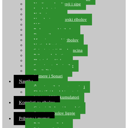
Varalice za lov lignji i sipe
Lov hobotnice
Najloni za more
Upredenice za morski ribolov
Udice za more
Perle za morski ribolov
Brum prihrana za more
Mamci za morski ribolov
Vertical Jigging
Spinning strijelke, brancina
Pribor za bolentino
Plutajuća odijela
Sonari za traženje ribe
Ronilački program
Kamere i Sonari
Nautika
Čamci za ribolov, gumenjaci
Električni brodski motori
Lithium ION akumulatori
Kompleti za ribolov
Gotovi ribolovni kompleti
Setovi za ribolov lignje
Prihrana i mamci
Prihrana za ribolov