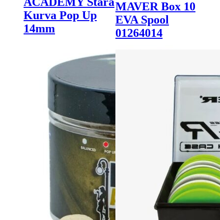
ACADEMY Stara
MAVER Box 10
Kurva Pop Up
EVA Spool
14mm
01264014