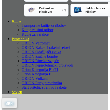
Pokloni za
Poklon bon za
(7)
ribolovce
ribolov
Kutije
Transportne kutije za ribolov
Kutije za sitni pribor
Kutije za varalice
Pirotehnika
ORION Vatrometi
ORION Rakete i raketni setovi
ORION Odašiljači zvuka
ORION Zračne bombe
ORION Rimske svijeće
ORION nepirotehnički proizvodi
Orion Kategorija P1/T1
Orion Kategorija F1
ORION Vulkani
ORION Party pirotehnika
Start pištolji, streljivo i rakete
Savjeti