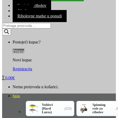
Kontakt
Savjeti za ribolov
Akcija
Ribolovne marke u ponudi
Products
search
Postojeći kupac?
Prijava
Novi kupac
Registracija
0
0.00
€
Nema proizvoda u košarici.
Spin
Vobleri
Spinning
(Hard
role za
(223)
(
Lures)
ribolov