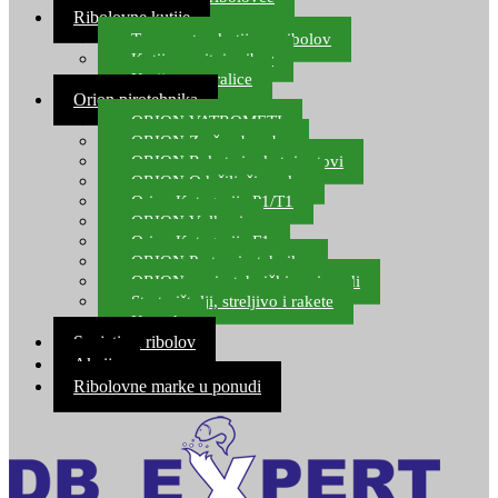
Ribolovne kutije
Transportne kutije za ribolov
Kutije za sitni pribor
Kutije za varalice
Orion pirotehnika
ORION VATROMETI
ORION Zračne bombe
ORION Rakete i raketni setovi
ORION Odašiljači zvuka
Orion Kategorija P1/T1
ORION Vulkani
Orion Kategorija F1
ORION Party pirotehnika
ORION nepirotehnički proizvodi
Start pištolji, streljivo i rakete
Kontakt
Savjeti za ribolov
Akcija
Ribolovne marke u ponudi