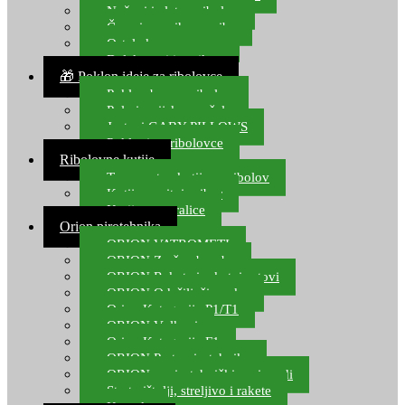
Noževi i alat za ribolov
Čamci za prihranu ribe
Ostala kamp oprema
Dalekozori i optika
🎁 Poklon ideje za ribolovce
Poklon bon za ribolov
Polarizacijske naočale
Jastuci GABY PILLOWS
Pokloni za ribolovce
Ribolovne kutije
Transportne kutije za ribolov
Kutije za sitni pribor
Kutije za varalice
Orion pirotehnika
ORION VATROMETI
ORION Zračne bombe
ORION Rakete i raketni setovi
ORION Odašiljači zvuka
Orion Kategorija P1/T1
ORION Vulkani
Orion Kategorija F1
ORION Party pirotehnika
ORION nepirotehnički proizvodi
Start pištolji, streljivo i rakete