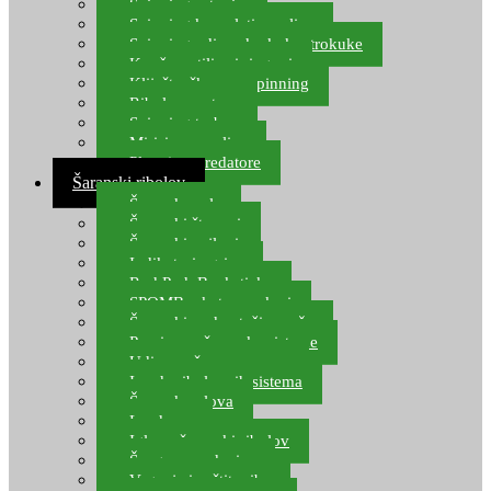
Spinning setovi
Spinning kompleti varalica
Spinning udice, dvokuke, trokuke
Kopče, vrtilice i ringovi
Kliješta, škare za spinning
Ribolov pastrve
Spinning torbe
Mirisi za varalice
Plovci za predatore
Šaranski ribolov
Šaranske role
Šaranski štapovi
Šaranski najloni
Indikatori ugriza
Rod Pod, Banksticks
SPOMB rakete, markeri
Šaranski podmetači, mreže
Pernice za šaranske sisteme
Udice za šarana, amura
Izrada ribolovnih sistema
Šaranska olova
Leadcore
Igle za šaranski ribolov
Špage, upredenice
Vaganje i zaštita ribe