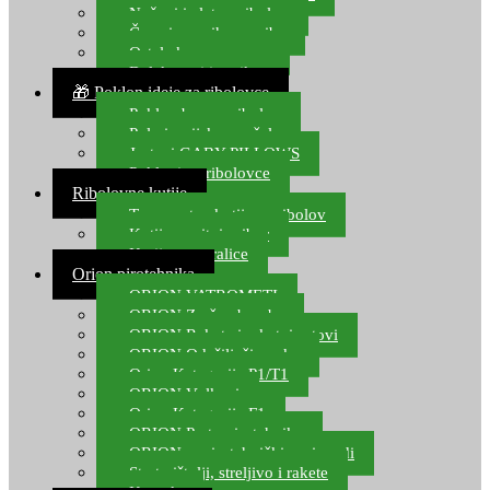
Noževi i alat za ribolov
Čamci za prihranu ribe
Ostala kamp oprema
Dalekozori i optika
🎁 Poklon ideje za ribolovce
Poklon bon za ribolov
Polarizacijske naočale
Jastuci GABY PILLOWS
Pokloni za ribolovce
Ribolovne kutije
Transportne kutije za ribolov
Kutije za sitni pribor
Kutije za varalice
Orion pirotehnika
ORION VATROMETI
ORION Zračne bombe
ORION Rakete i raketni setovi
ORION Odašiljači zvuka
Orion Kategorija P1/T1
ORION Vulkani
Orion Kategorija F1
ORION Party pirotehnika
ORION nepirotehnički proizvodi
Start pištolji, streljivo i rakete