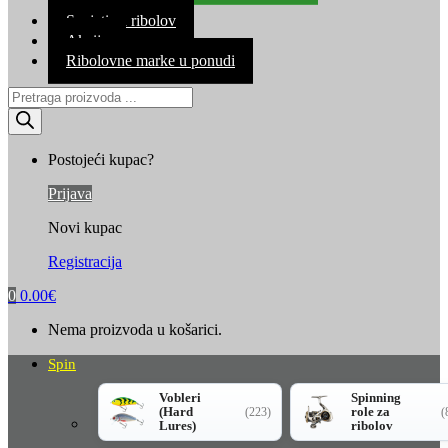
Kontakt
Savjeti za ribolov
Akcija
Ribolovne marke u ponudi
Products
search
Postojeći kupac?
Prijava
Novi kupac
Registracija
0
0.00
€
Nema proizvoda u košarici.
Spin
Vobleri
Spinning
(Hard
role za
(223)
(
Lures)
ribolov