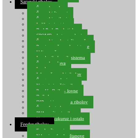
Šaranski ribolov
Šaranske role
Šaranski štapovi
Šaranski najloni
Indikatori ugriza
Rod Pod, Banksticks
SPOMB rakete, markeri
Šaranski podmetači, mreže
Pernice za šaranske sisteme
Udice za šarana, amura
Izrada ribolovnih sistema
Šaranska olova
Leadcore
Igle za šaranski ribolov
Špage, upredenice
Vaganje i zaštita ribe
Pop Up Boile – lovne
Boile lovne
DIP-ovi i arome za ribolov
Šaranske torbe
PVA vrećice i pribor
Umjetni kukuruz i ostalo
Feeder ribolov
Feeder štapovi
Vrhovi za feeder štapove