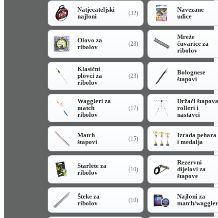
Natjecateljski
Navezane
(32)
najloni
udice
Mreže
Olovo za
čuvarice za
(28)
ribolov
ribolov
Klasični
Bolognese
plovci za
(23)
štapovi
ribolov
Waggleri za
Držači štapov
match
rolleri i
(17)
ribolov
nastavci
Match
Izrada pehara
(15)
štapovi
i medalja
Rezervni
Starlete za
dijelovi za
(10)
ribolov
štapove
Šteke za
Najloni za
(10)
ribolov
match/waggle