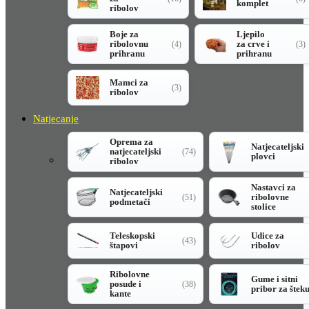
komplet
ribolov
Boje za
Ljepilo
ribolovnu
za crve i
(4)
(3)
prihranu
prihranu
Mamci za
(3)
ribolov
Natjecanje
Oprema za
Natjecateljski
natjecateljski
(74)
plovci
ribolov
Nastavci za
Natjecateljski
ribolovne
(51)
podmetači
stolice
Teleskopski
Udice za
(43)
štapovi
ribolov
Ribolovne
Gume i sitni
posude i
(38)
pribor za štek
kante