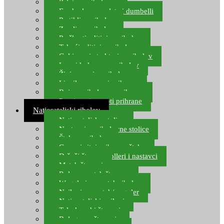
Pelete za ribolov
Feeder lovne pelete i dumbelli
Partikli za ribolov
Zemlja za ribolov
Praškasti aditivi za ribolov
Tekući aditivi za ribolov
Gel i sprej atraktori za ribolov
Lovni kukuruz za ribolov
Živi mamci za ribolov
Ljepilo za crve i prihranu
Boje za ribolovnu prihranu
Provjereni recepti prihrane
Natjecateljski ribolov
Natjecateljske stolice
Nastavci za ribolovne stolice
Šteke za ribolov
Gume i sitni pribor za šteku
Držači štapova rolleri i nastavci
Match štapovi
Role za match štapove
Waggleri za match ribolov
Najloni za match/waggler
Natjecateljski najloni
Teleskopski štapovi
Bolognese štapovi