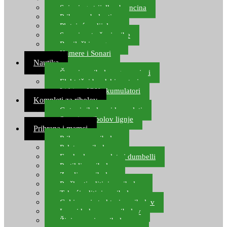
Spinning strijelke, brancina
Pribor za bolentino
Plutajuća odijela
Sonari za traženje ribe
Ronilački program
Kamere i Sonari
Nautika
Čamci za ribolov, gumenjaci
Električni brodski motori
Lithium ION akumulatori
Kompleti za ribolov
Gotovi ribolovni kompleti
Setovi za ribolov lignje
Prihrana i mamci
Prihrana za ribolov
Pelete za ribolov
Feeder lovne pelete i dumbelli
Partikli za ribolov
Zemlja za ribolov
Praškasti aditivi za ribolov
Tekući aditivi za ribolov
Gel i sprej atraktori za ribolov
Lovni kukuruz za ribolov
Živi mamci za ribolov