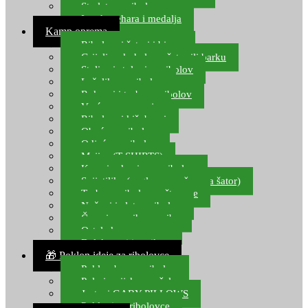
Starlete za ribolov
Izrada pehara i medalja
Kamp oprema
Ribolovni šatori i bivvy
Grijalice, kuhala za šator ili barku
Stolice i stolovi za ribolov
Ležaljke za ribolov
Ruksaci i torbe za ribolov
Vreće za spavanje
Ribolovni kišobrani
Obuća za ribolov
Odjeća za ribolov
Majice (T-SHIRTS)
Kape i rukavice za ribolov
Svijetiljke (naglavne, ručne, za šator)
Torbe za ribolovne štapove
Noževi i alat za ribolov
Čamci za prihranu ribe
Ostala kamp oprema
Dalekozori i optika
🎁 Poklon ideje za ribolovce
Poklon bon za ribolov
Polarizacijske naočale
Jastuci GABY PILLOWS
Pokloni za ribolovce