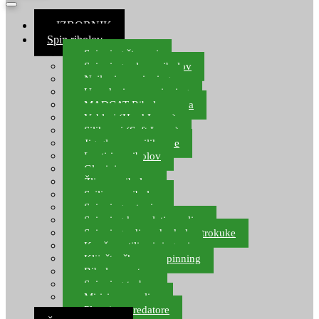
≡ IZBORNIK
Spin ribolov
Spinning štapovi
Spinning role za ribolov
Najloni za spinning
Upredenice za spinning
MADCAT Ribolov soma
Vobleri (Hard Lures)
Silikonci (Soft Lures)
Jig glave za silikonce
Leptiri za ribolov
Glavinjare
Žlice za ribolov
Sajlice za ribolov
Spinning setovi
Spinning kompleti varalica
Spinning udice, dvokuke, trokuke
Kopče, vrtilice i ringovi
Kliješta, škare za spinning
Ribolov pastrve
Spinning torbe
Mirisi za varalice
Plovci za predatore