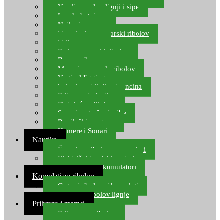
Varalice za lov lignji i sipe
Lov hobotnice
Najloni za more
Upredenice za morski ribolov
Udice za more
Perle za morski ribolov
Brum prihrana za more
Mamci za morski ribolov
Vertical Jigging
Spinning strijelke, brancina
Pribor za bolentino
Plutajuća odijela
Sonari za traženje ribe
Ronilački program
Kamere i Sonari
Nautika
Čamci za ribolov, gumenjaci
Električni brodski motori
Lithium ION akumulatori
Kompleti za ribolov
Gotovi ribolovni kompleti
Setovi za ribolov lignje
Prihrana i mamci
Prihrana za ribolov