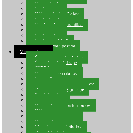
Role za feeder
Feeder sistemi
Udice za feeder ribolov
Feeder hranilice
Kopče za feeder hranilice
Feeder najloni
Feeder stolice
Feeder arm držači
Feeder torbe i posude
Morski ribolov
Štapovi za morski ribolov
Štapovi za lignje i sipe
SURF štapovi
Role za morski ribolov
Parangali
Gotovi setovi za morski ribolov
Varalice za lov lignji i sipe
Lov hobotnice
Najloni za more
Upredenice za morski ribolov
Udice za more
Perle za morski ribolov
Brum prihrana za more
Mamci za morski ribolov
Vertical Jigging