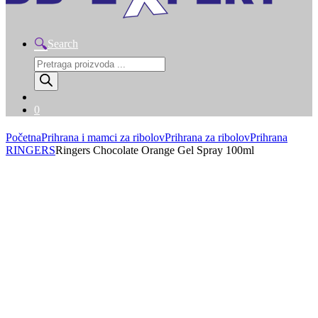
Search
Products
search
0
Početna
Prihrana i mamci za ribolov
Prihrana za ribolov
Prihrana
RINGERS
Ringers Chocolate Orange Gel Spray 100ml