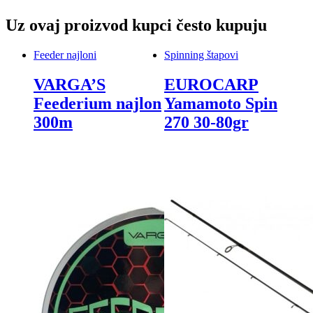
Uz ovaj proizvod kupci često kupuju
Feeder najloni
Spinning štapovi
VARGA’S
EUROCARP
Feederium najlon
Yamamoto Spin
300m
270 30-80gr