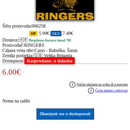
Šifra proizvoda
:
006258
5.99€
7.49€
HP
GLS
Dostava
:
🇭🇷
Besplatna dostava iznad 70€
Proizvođač
:
RINGERS
Ciljana vrsta ribe
:
Caras - Babuška, Šaran
Zemlja porijekla
:
🇬🇧 Velika Britanija
Dostupnost
:
Rasprodano, u dolasku
6.00
€
i
Načini plaćanja na webu ili u trgovini
i
Česta pitanja i odgovori
Nema na zalihi
Obavijesti me o dostupnosti