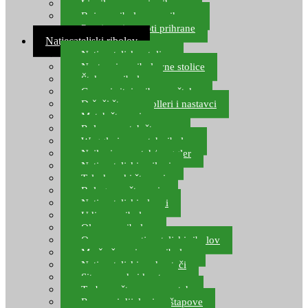
Ljepilo za crve i prihranu
Boje za ribolovnu prihranu
Provjereni recepti prihrane
Natjecateljski ribolov
Natjecateljske stolice
Nastavci za ribolovne stolice
Šteke za ribolov
Gume i sitni pribor za šteku
Držači štapova rolleri i nastavci
Match štapovi
Role za match štapove
Waggleri za match ribolov
Najloni za match/waggler
Natjecateljski najloni
Teleskopski štapovi
Bolognese štapovi
Natjecateljski plovci
Udice za ribolov
Olovo za ribolov
Oprema za natjecateljski ribolov
Mreže čuvarice za ribolov
Natjecateljski podmetači
Sito, posude i kante
Torbe za štapove – match
Rezervni dijelovi za štapove