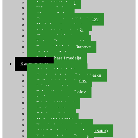
Natjecateljski plovci
Udice za ribolov
Olovo za ribolov
Oprema za natjecateljski ribolov
Mreže čuvarice za ribolov
Natjecateljski podmetači
Sito, posude i kante
Torbe za štapove – match
Rezervni dijelovi za štapove
Starlete za ribolov
Izrada pehara i medalja
Kamp oprema
Ribolovni šatori i bivvy
Grijalice, kuhala za šator ili barku
Stolice i stolovi za ribolov
Ležaljke za ribolov
Ruksaci i torbe za ribolov
Vreće za spavanje
Ribolovni kišobrani
Obuća za ribolov
Odjeća za ribolov
Majice (T-SHIRTS)
Kape i rukavice za ribolov
Svijetiljke (naglavne, ručne, za šator)
Torbe za ribolovne štapove