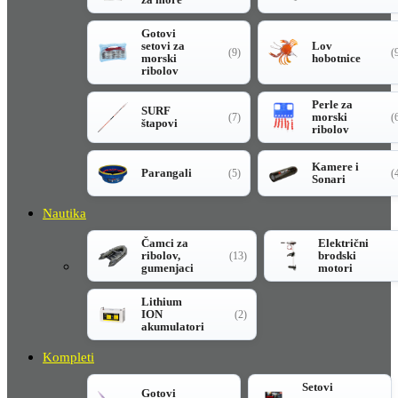
Gotovi
setovi za
Lov
(9)
(
morski
hobotnice
ribolov
Perle za
SURF
morski
(7)
(
štapovi
ribolov
Kamere i
Parangali
(5)
(
Sonari
Nautika
Čamci za
Električni
ribolov,
brodski
(13)
gumenjaci
motori
Lithium
ION
(2)
akumulatori
Kompleti
Setovi
Gotovi