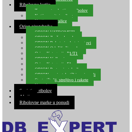
Ribolovne kutije
Transportne kutije za ribolov
Kutije za sitni pribor
Kutije za varalice
Orion pirotehnika
ORION VATROMETI
ORION Zračne bombe
ORION Rakete i raketni setovi
ORION Odašiljači zvuka
Orion Kategorija P1/T1
ORION Vulkani
Orion Kategorija F1
ORION Party pirotehnika
ORION nepirotehnički proizvodi
Start pištolji, streljivo i rakete
Kontakt
Savjeti za ribolov
Akcija
Ribolovne marke u ponudi