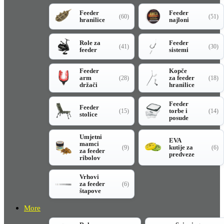
Feeder
Feeder
(60)
(51)
hranilice
najloni
Role za
Feeder
(41)
(30)
feeder
sistemi
Feeder
Kopče
arm
za feeder
(28)
(18)
držači
hranilice
Feeder
Feeder
torbe i
(15)
(14)
stolice
posude
Umjetni
EVA
mamci
kutije za
(9)
(6)
za feeder
predveze
ribolov
Vrhovi
za feeder
(6)
štapove
More