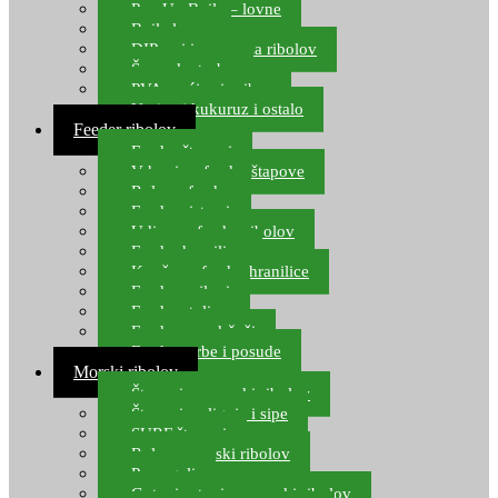
Pop Up Boile – lovne
Boile lovne
DIP-ovi i arome za ribolov
Šaranske torbe
PVA vrećice i pribor
Umjetni kukuruz i ostalo
Feeder ribolov
Feeder štapovi
Vrhovi za feeder štapove
Role za feeder
Feeder sistemi
Udice za feeder ribolov
Feeder hranilice
Kopče za feeder hranilice
Feeder najloni
Feeder stolice
Feeder arm držači
Feeder torbe i posude
Morski ribolov
Štapovi za morski ribolov
Štapovi za lignje i sipe
SURF štapovi
Role za morski ribolov
Parangali
Gotovi setovi za morski ribolov