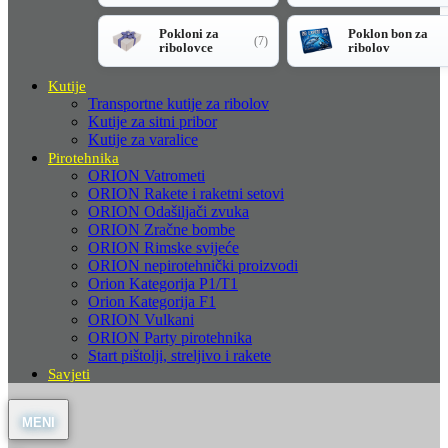
Pokloni za
Poklon bon za
(7)
ribolovce
ribolov
Kutije
Transportne kutije za ribolov
Kutije za sitni pribor
Kutije za varalice
Pirotehnika
ORION Vatrometi
ORION Rakete i raketni setovi
ORION Odašiljači zvuka
ORION Zračne bombe
ORION Rimske svijeće
ORION nepirotehnički proizvodi
Orion Kategorija P1/T1
Orion Kategorija F1
ORION Vulkani
ORION Party pirotehnika
Start pištolji, streljivo i rakete
Savjeti