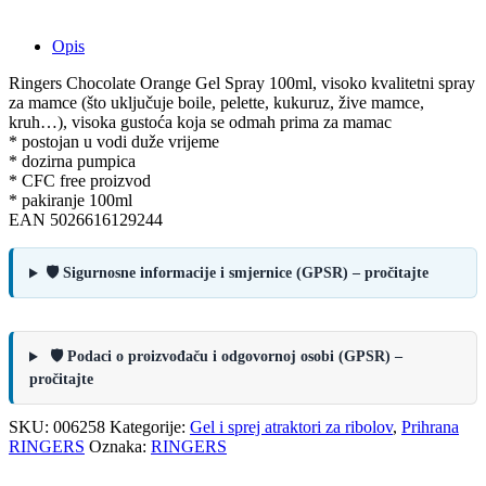
Opis
Ringers Chocolate Orange Gel Spray 100ml, visoko kvalitetni spray
za mamce (što uključuje boile, pelette, kukuruz, žive mamce,
kruh…), visoka gustoća koja se odmah prima za mamac
* postojan u vodi duže vrijeme
* dozirna pumpica
* CFC free proizvod
* pakiranje 100ml
EAN 5026616129244
🛡️ Sigurnosne informacije i smjernice (GPSR) – pročitajte
🛡️ Podaci o proizvođaču i odgovornoj osobi (GPSR) –
pročitajte
SKU:
006258
Kategorije:
Gel i sprej atraktori za ribolov
,
Prihrana
RINGERS
Oznaka:
RINGERS