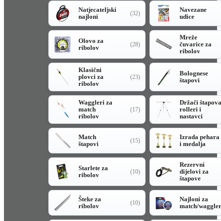
Natjecateljski
Navezane
(32)
najloni
udice
Mreže
Olovo za
čuvarice za
(28)
ribolov
ribolov
Klasični
Bolognese
plovci za
(23)
štapovi
ribolov
Waggleri za
Držači štapov
match
rolleri i
(17)
ribolov
nastavci
Match
Izrada pehara
(15)
štapovi
i medalja
Rezervni
Starlete za
dijelovi za
(10)
ribolov
štapove
Šteke za
Najloni za
(10)
ribolov
match/waggle