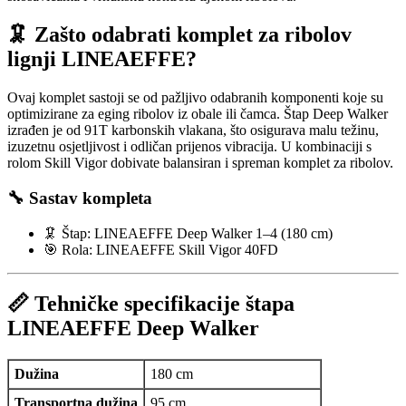
🦑 Zašto odabrati komplet za ribolov
lignji LINEAEFFE?
Ovaj komplet sastoji se od pažljivo odabranih komponenti koje su
optimizirane za eging ribolov iz obale ili čamca. Štap Deep Walker
izrađen je od 91T karbonskih vlakana, što osigurava malu težinu,
izuzetnu osjetljivost i odličan prijenos vibracija. U kombinaciji s
rolom Skill Vigor dobivate balansiran i spreman komplet za ribolov.
🔧 Sastav kompleta
🦑 Štap: LINEAEFFE Deep Walker 1–4 (180 cm)
🎯 Rola: LINEAEFFE Skill Vigor 40FD
📏 Tehničke specifikacije štapa
LINEAEFFE Deep Walker
Dužina
180 cm
Transportna dužina
95 cm