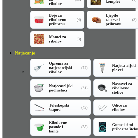
komplet
ribolov
Boje za
Ljepilo
ribolovnu
za crve i
(4)
(3)
prihranu
prihranu
Mamci za
(3)
ribolov
Natjecanje
Oprema za
Natjecateljski
natjecateljski
(74)
plovci
ribolov
Nastavci za
Natjecateljski
ribolovne
(51)
podmetači
stolice
Teleskopski
Udice za
(43)
štapovi
ribolov
Ribolovne
Gume i sitni
posude i
(38)
pribor za štek
kante