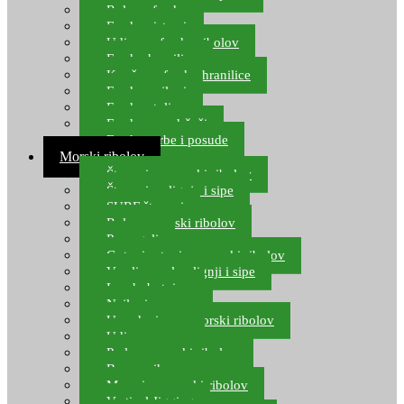
Role za feeder
Feeder sistemi
Udice za feeder ribolov
Feeder hranilice
Kopče za feeder hranilice
Feeder najloni
Feeder stolice
Feeder arm držači
Feeder torbe i posude
Morski ribolov
Štapovi za morski ribolov
Štapovi za lignje i sipe
SURF štapovi
Role za morski ribolov
Parangali
Gotovi setovi za morski ribolov
Varalice za lov lignji i sipe
Lov hobotnice
Najloni za more
Upredenice za morski ribolov
Udice za more
Perle za morski ribolov
Brum prihrana za more
Mamci za morski ribolov
Vertical Jigging