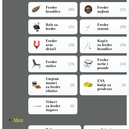
Feeder
Feeder
(60)
(51)
hranilice
najloni
Role za
Feeder
(41)
(30)
feeder
sistemi
Feeder
Kopče
arm
za feeder
(28)
(19)
držači
hranilice
Feeder
Feeder
torbe i
(15)
(14)
stolice
posude
Umjetni
EVA
mamci
kutije za
(9)
(6)
za feeder
predveze
ribolov
Vrhovi
za feeder
(6)
štapove
More