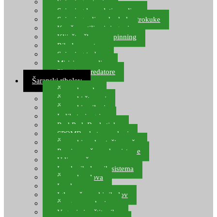
Spinning setovi
Spinning kompleti varalica
Spinning udice, dvokuke, trokuke
Kopče, vrtilice i ringovi
Kliješta, škare za spinning
Ribolov pastrve
Spinning torbe
Mirisi za varalice
Plovci za predatore
Šaranski ribolov
Šaranske role
Šaranski štapovi
Šaranski najloni
Indikatori ugriza
Rod Pod, Banksticks
SPOMB rakete, markeri
Šaranski podmetači, mreže
Pernice za šaranske sisteme
Udice za šarana, amura
Izrada ribolovnih sistema
Šaranska olova
Leadcore
Igle za šaranski ribolov
Špage, upredenice
Vaganje i zaštita ribe