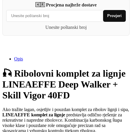
za
🇭🇷 Procjena najbrže dostave
lignje
LINEAEFFE
Provjeri
quantity
Unesite poštanski broj
Opis
🎣 Ribolovni komplet za lignje
LINEAEFFE Deep Walker +
Skill Vigor 40FD
Ako tražite lagan, osjetljiv i pouzdan komplet za ribolov lignji i sipa,
LINEAEFFE komplet za lignje
predstavlja odlično rješenje za
rekreativne i napredne ribolovce. Kombinacija karbonskog štapa
visoke klase i pouzdane role omogućuje precizan rad sa
skosavicama i vrhunsku kontrolu tijekom ribolova.