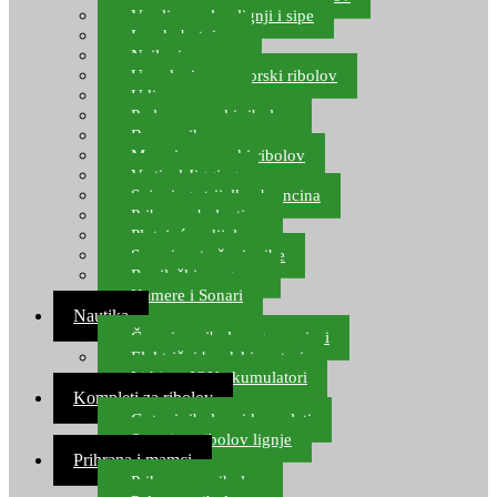
Varalice za lov lignji i sipe
Lov hobotnice
Najloni za more
Upredenice za morski ribolov
Udice za more
Perle za morski ribolov
Brum prihrana za more
Mamci za morski ribolov
Vertical Jigging
Spinning strijelke, brancina
Pribor za bolentino
Plutajuća odijela
Sonari za traženje ribe
Ronilački program
Kamere i Sonari
Nautika
Čamci za ribolov, gumenjaci
Električni brodski motori
Lithium ION akumulatori
Kompleti za ribolov
Gotovi ribolovni kompleti
Setovi za ribolov lignje
Prihrana i mamci
Prihrana za ribolov