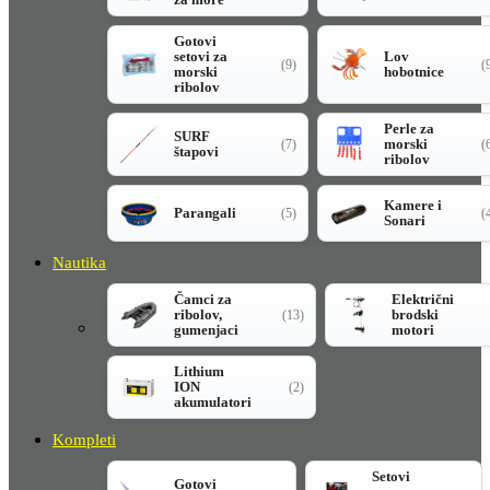
Gotovi
setovi za
Lov
(9)
(
morski
hobotnice
ribolov
Perle za
SURF
morski
(7)
(
štapovi
ribolov
Kamere i
Parangali
(5)
(
Sonari
Nautika
Čamci za
Električni
ribolov,
brodski
(13)
gumenjaci
motori
Lithium
ION
(2)
akumulatori
Kompleti
Setovi
Gotovi