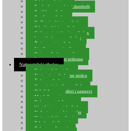
Pelete za ribolov
Feeder lovne pelete i dumbelli
Partikli za ribolov
Zemlja za ribolov
Praškasti aditivi za ribolov
Tekući aditivi za ribolov
Gel i sprej atraktori za ribolov
Lovni kukuruz za ribolov
Živi mamci za ribolov
Ljepilo za crve i prihranu
Boje za ribolovnu prihranu
Provjereni recepti prihrane
Natjecateljski ribolov
Natjecateljske stolice
Nastavci za ribolovne stolice
Šteke za ribolov
Gume i sitni pribor za šteku
Držači štapova rolleri i nastavci
Match štapovi
Role za match štapove
Waggleri za match ribolov
Najloni za match/waggler
Natjecateljski najloni
Teleskopski štapovi
Bolognese štapovi