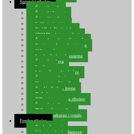
Šaranski ribolov
Šaranske role
Šaranski štapovi
Šaranski najloni
Indikatori ugriza
Rod Pod, Banksticks
SPOMB rakete, markeri
Šaranski podmetači, mreže
Pernice za šaranske sisteme
Udice za šarana, amura
Izrada ribolovnih sistema
Šaranska olova
Leadcore
Igle za šaranski ribolov
Špage, upredenice
Vaganje i zaštita ribe
Pop Up Boile – lovne
Boile lovne
DIP-ovi i arome za ribolov
Šaranske torbe
PVA vrećice i pribor
Umjetni kukuruz i ostalo
Feeder ribolov
Feeder štapovi
Vrhovi za feeder štapove