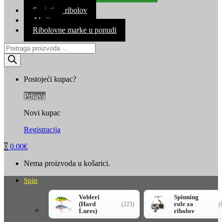
Kontakt
Savjeti za ribolov
Akcija
Ribolovne marke u ponudi
Products
search
Postojeći kupac?
Prijava
Novi kupac
Registracija
0
0.00
€
Nema proizvoda u košarici.
Spin
Vobleri
Spinning
(Hard
role za
(223)
(
Lures)
ribolov