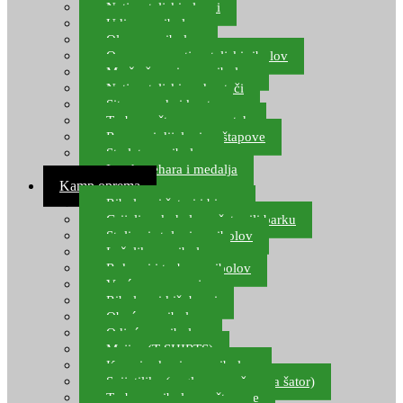
Natjecateljski plovci
Udice za ribolov
Olovo za ribolov
Oprema za natjecateljski ribolov
Mreže čuvarice za ribolov
Natjecateljski podmetači
Sito, posude i kante
Torbe za štapove – match
Rezervni dijelovi za štapove
Starlete za ribolov
Izrada pehara i medalja
Kamp oprema
Ribolovni šatori i bivvy
Grijalice, kuhala za šator ili barku
Stolice i stolovi za ribolov
Ležaljke za ribolov
Ruksaci i torbe za ribolov
Vreće za spavanje
Ribolovni kišobrani
Obuća za ribolov
Odjeća za ribolov
Majice (T-SHIRTS)
Kape i rukavice za ribolov
Svijetiljke (naglavne, ručne, za šator)
Torbe za ribolovne štapove