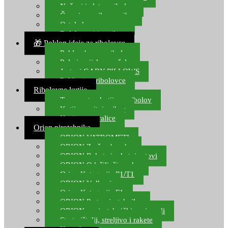
Noževi i alat za ribolov
Čamci za prihranu ribe
Ostala kamp oprema
Dalekozori i optika
🎁 Poklon ideje za ribolovce
Poklon bon za ribolov
Polarizacijske naočale
Jastuci GABY PILLOWS
Pokloni za ribolovce
Ribolovne kutije
Transportne kutije za ribolov
Kutije za sitni pribor
Kutije za varalice
Orion pirotehnika
ORION VATROMETI
ORION Zračne bombe
ORION Rakete i raketni setovi
ORION Odašiljači zvuka
Orion Kategorija P1/T1
ORION Vulkani
Orion Kategorija F1
ORION Party pirotehnika
ORION nepirotehnički proizvodi
Start pištolji, streljivo i rakete