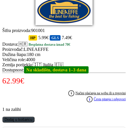
Šifra proizvoda
:
901001
5.99€
7.49€
HP
GLS
Dostava
:
🇭🇷
Besplatna dostava iznad 70€
Proizvođač
:
LINEAEFFE
Dužina štapa
:
180 cm
Veličina role
:
4000
Zemlja porijekla
:
🇮🇹 Italija 🇪🇺
Dostupnost
:
Na skladištu, dostava 1–3 dana
62.99
€
i
Načini plaćanja na webu ili u trgovini
i
Česta pitanja i odgovori
1 na zalihi
Ribolovni
Dodaj u košaricu
komplet