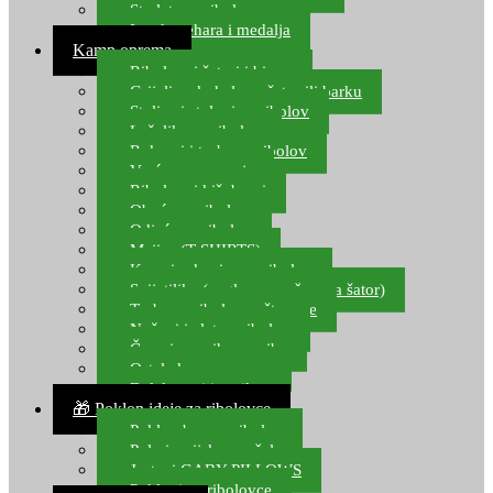
Starlete za ribolov
Izrada pehara i medalja
Kamp oprema
Ribolovni šatori i bivvy
Grijalice, kuhala za šator ili barku
Stolice i stolovi za ribolov
Ležaljke za ribolov
Ruksaci i torbe za ribolov
Vreće za spavanje
Ribolovni kišobrani
Obuća za ribolov
Odjeća za ribolov
Majice (T-SHIRTS)
Kape i rukavice za ribolov
Svijetiljke (naglavne, ručne, za šator)
Torbe za ribolovne štapove
Noževi i alat za ribolov
Čamci za prihranu ribe
Ostala kamp oprema
Dalekozori i optika
🎁 Poklon ideje za ribolovce
Poklon bon za ribolov
Polarizacijske naočale
Jastuci GABY PILLOWS
Pokloni za ribolovce