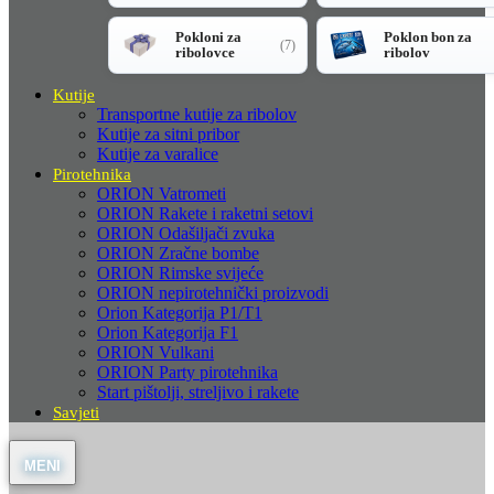
Pokloni za
Poklon bon za
(7)
ribolovce
ribolov
Kutije
Transportne kutije za ribolov
Kutije za sitni pribor
Kutije za varalice
Pirotehnika
ORION Vatrometi
ORION Rakete i raketni setovi
ORION Odašiljači zvuka
ORION Zračne bombe
ORION Rimske svijeće
ORION nepirotehnički proizvodi
Orion Kategorija P1/T1
Orion Kategorija F1
ORION Vulkani
ORION Party pirotehnika
Start pištolji, streljivo i rakete
Savjeti