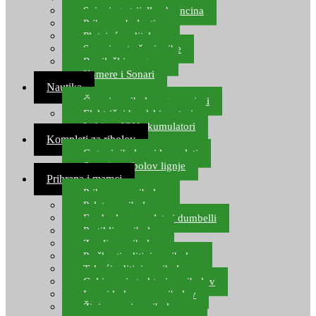
Spinning strijelke, brancina
Pribor za bolentino
Plutajuća odijela
Sonari za traženje ribe
Ronilački program
Kamere i Sonari
Nautika
Čamci za ribolov, gumenjaci
Električni brodski motori
Lithium ION akumulatori
Kompleti za ribolov
Gotovi ribolovni kompleti
Setovi za ribolov lignje
Prihrana i mamci
Prihrana za ribolov
Pelete za ribolov
Feeder lovne pelete i dumbelli
Partikli za ribolov
Zemlja za ribolov
Praškasti aditivi za ribolov
Tekući aditivi za ribolov
Gel i sprej atraktori za ribolov
Lovni kukuruz za ribolov
Živi mamci za ribolov