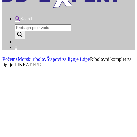
Search
Products
search
0
Početna
Morski ribolov
Štapovi za lignje i sipe
Ribolovni komplet za
lignje LINEAEFFE