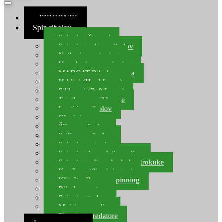
≡ IZBORNIK
Spin ribolov
Spinning štapovi
Spinning role za ribolov
Najloni za spinning
Upredenice za spinning
MADCAT Ribolov soma
Vobleri (Hard Lures)
Silikonci (Soft Lures)
Jig glave za silikonce
Leptiri za ribolov
Glavinjare
Žlice za ribolov
Sajlice za ribolov
Spinning setovi
Spinning kompleti varalica
Spinning udice, dvokuke, trokuke
Kopče, vrtilice i ringovi
Kliješta, škare za spinning
Ribolov pastrve
Spinning torbe
Mirisi za varalice
Plovci za predatore