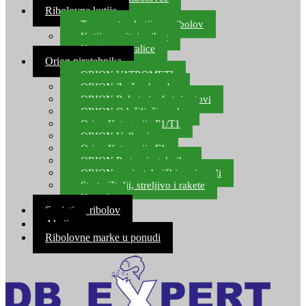
Ribolovne kutije
Transportne kutije za ribolov
Kutije za sitni pribor
Kutije za varalice
Orion pirotehnika
ORION VATROMETI
ORION Zračne bombe
ORION Rakete i raketni setovi
ORION Odašiljači zvuka
Orion Kategorija P1/T1
ORION Vulkani
Orion Kategorija F1
ORION Party pirotehnika
ORION nepirotehnički proizvodi
Start pištolji, streljivo i rakete
Kontakt
Savjeti za ribolov
Akcija
Ribolovne marke u ponudi