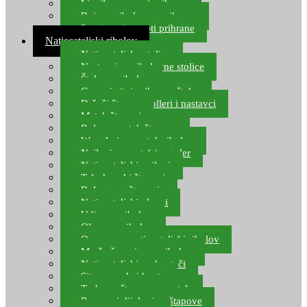
Ljepilo za crve i prihranu
Boje za ribolovnu prihranu
Provjereni recepti prihrane
Natjecateljski ribolov
Natjecateljske stolice
Nastavci za ribolovne stolice
Šteke za ribolov
Gume i sitni pribor za šteku
Držači štapova rolleri i nastavci
Match štapovi
Role za match štapove
Waggleri za match ribolov
Najloni za match/waggler
Natjecateljski najloni
Teleskopski štapovi
Bolognese štapovi
Natjecateljski plovci
Udice za ribolov
Olovo za ribolov
Oprema za natjecateljski ribolov
Mreže čuvarice za ribolov
Natjecateljski podmetači
Sito, posude i kante
Torbe za štapove – match
Rezervni dijelovi za štapove