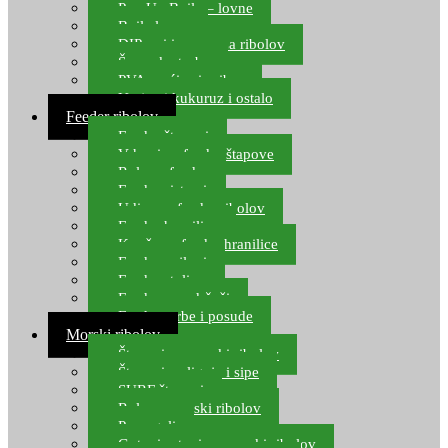
Pop Up Boile – lovne
Boile lovne
DIP-ovi i arome za ribolov
Šaranske torbe
PVA vrećice i pribor
Umjetni kukuruz i ostalo
Feeder ribolov
Feeder štapovi
Vrhovi za feeder štapove
Role za feeder
Feeder sistemi
Udice za feeder ribolov
Feeder hranilice
Kopče za feeder hranilice
Feeder najloni
Feeder stolice
Feeder arm držači
Feeder torbe i posude
Morski ribolov
Štapovi za morski ribolov
Štapovi za lignje i sipe
SURF štapovi
Role za morski ribolov
Parangali
Gotovi setovi za morski ribolov