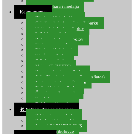
Starlete za ribolov
Izrada pehara i medalja
Kamp oprema
Ribolovni šatori i bivvy
Grijalice, kuhala za šator ili barku
Stolice i stolovi za ribolov
Ležaljke za ribolov
Ruksaci i torbe za ribolov
Vreće za spavanje
Ribolovni kišobrani
Obuća za ribolov
Odjeća za ribolov
Majice (T-SHIRTS)
Kape i rukavice za ribolov
Svijetiljke (naglavne, ručne, za šator)
Torbe za ribolovne štapove
Noževi i alat za ribolov
Čamci za prihranu ribe
Ostala kamp oprema
Dalekozori i optika
🎁 Poklon ideje za ribolovce
Poklon bon za ribolov
Polarizacijske naočale
Jastuci GABY PILLOWS
Pokloni za ribolovce