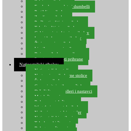
Pelete za ribolov
Feeder lovne pelete i dumbelli
Partikli za ribolov
Zemlja za ribolov
Praškasti aditivi za ribolov
Tekući aditivi za ribolov
Gel i sprej atraktori za ribolov
Lovni kukuruz za ribolov
Živi mamci za ribolov
Ljepilo za crve i prihranu
Boje za ribolovnu prihranu
Provjereni recepti prihrane
Natjecateljski ribolov
Natjecateljske stolice
Nastavci za ribolovne stolice
Šteke za ribolov
Gume i sitni pribor za šteku
Držači štapova rolleri i nastavci
Match štapovi
Role za match štapove
Waggleri za match ribolov
Najloni za match/waggler
Natjecateljski najloni
Teleskopski štapovi
Bolognese štapovi