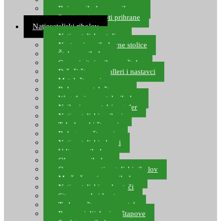
Boje za ribolovnu prihranu
Provjereni recepti prihrane
Natjecateljski ribolov
Natjecateljske stolice
Nastavci za ribolovne stolice
Šteke za ribolov
Gume i sitni pribor za šteku
Držači štapova rolleri i nastavci
Match štapovi
Role za match štapove
Waggleri za match ribolov
Najloni za match/waggler
Natjecateljski najloni
Teleskopski štapovi
Bolognese štapovi
Natjecateljski plovci
Udice za ribolov
Olovo za ribolov
Oprema za natjecateljski ribolov
Mreže čuvarice za ribolov
Natjecateljski podmetači
Sito, posude i kante
Torbe za štapove – match
Rezervni dijelovi za štapove