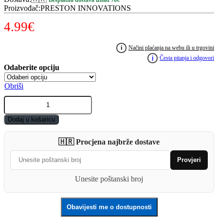
Besplatna dostava iznad 70€
Proizvođač
:
PRESTON INNOVATIONS
4.99
€
i
Načini plaćanja na webu ili u trgovini
i
Česta pitanja i odgovori
Obriši
PRESTON
Innovation
Revalution
Dodaj u košaricu
hooklenghts
N-
🇭🇷 Procjena najbrže dostave
30
quantity
Provjeri
Unesite poštanski broj
Obavijesti me o dostupnosti