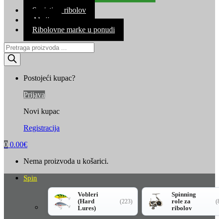
Kontakt
Savjeti za ribolov
Akcija
Ribolovne marke u ponudi
Products
search
Postojeći kupac?
Prijava
Novi kupac
Registracija
0
0.00
€
Nema proizvoda u košarici.
Spin
Vobleri
Spinning
(Hard
role za
(223)
(
Lures)
ribolov