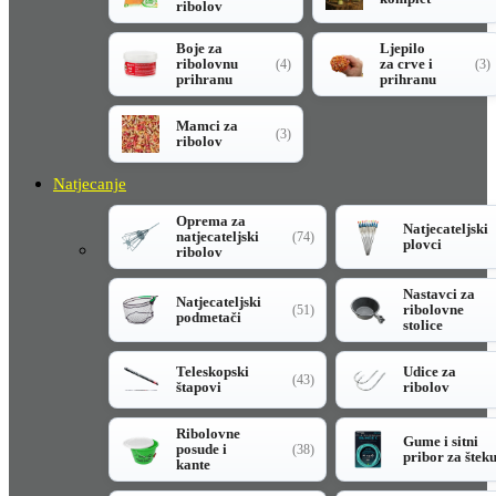
ribolov
Boje za
Ljepilo
ribolovnu
za crve i
(4)
(3)
prihranu
prihranu
Mamci za
(3)
ribolov
Natjecanje
Oprema za
Natjecateljski
natjecateljski
(74)
plovci
ribolov
Nastavci za
Natjecateljski
ribolovne
(51)
podmetači
stolice
Teleskopski
Udice za
(43)
štapovi
ribolov
Ribolovne
Gume i sitni
posude i
(38)
pribor za štek
kante