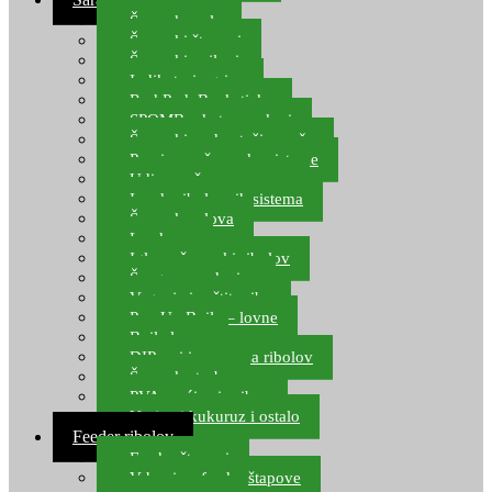
Šaranske role
Šaranski štapovi
Šaranski najloni
Indikatori ugriza
Rod Pod, Banksticks
SPOMB rakete, markeri
Šaranski podmetači, mreže
Pernice za šaranske sisteme
Udice za šarana, amura
Izrada ribolovnih sistema
Šaranska olova
Leadcore
Igle za šaranski ribolov
Špage, upredenice
Vaganje i zaštita ribe
Pop Up Boile – lovne
Boile lovne
DIP-ovi i arome za ribolov
Šaranske torbe
PVA vrećice i pribor
Umjetni kukuruz i ostalo
Feeder ribolov
Feeder štapovi
Vrhovi za feeder štapove