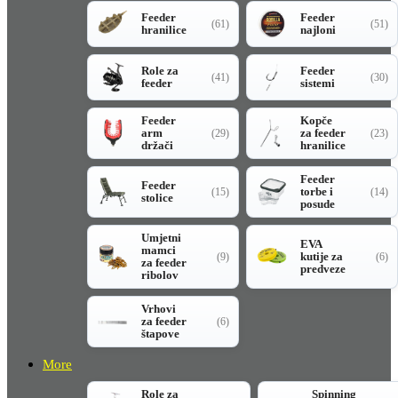
Feeder
Feeder
(61)
(51)
hranilice
najloni
Role za
Feeder
(41)
(30)
feeder
sistemi
Feeder
Kopče
arm
za feeder
(29)
(23)
držači
hranilice
Feeder
Feeder
torbe i
(15)
(14)
stolice
posude
Umjetni
EVA
mamci
kutije za
(9)
(6)
za feeder
predveze
ribolov
Vrhovi
za feeder
(6)
štapove
More
Role za
Spinning