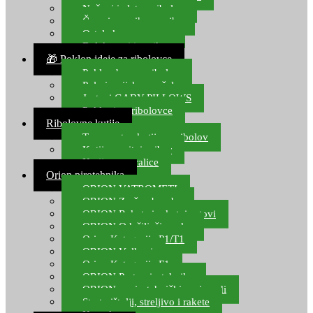
Noževi i alat za ribolov
Čamci za prihranu ribe
Ostala kamp oprema
Dalekozori i optika
🎁 Poklon ideje za ribolovce
Poklon bon za ribolov
Polarizacijske naočale
Jastuci GABY PILLOWS
Pokloni za ribolovce
Ribolovne kutije
Transportne kutije za ribolov
Kutije za sitni pribor
Kutije za varalice
Orion pirotehnika
ORION VATROMETI
ORION Zračne bombe
ORION Rakete i raketni setovi
ORION Odašiljači zvuka
Orion Kategorija P1/T1
ORION Vulkani
Orion Kategorija F1
ORION Party pirotehnika
ORION nepirotehnički proizvodi
Start pištolji, streljivo i rakete