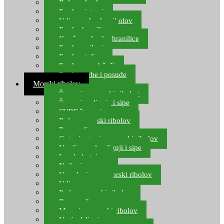
Role za feeder
Feeder sistemi
Udice za feeder ribolov
Feeder hranilice
Kopče za feeder hranilice
Feeder najloni
Feeder stolice
Feeder arm držači
Feeder torbe i posude
Morski ribolov
Štapovi za morski ribolov
Štapovi za lignje i sipe
SURF štapovi
Role za morski ribolov
Parangali
Gotovi setovi za morski ribolov
Varalice za lov lignji i sipe
Lov hobotnice
Najloni za more
Upredenice za morski ribolov
Udice za more
Perle za morski ribolov
Brum prihrana za more
Mamci za morski ribolov
Vertical Jigging