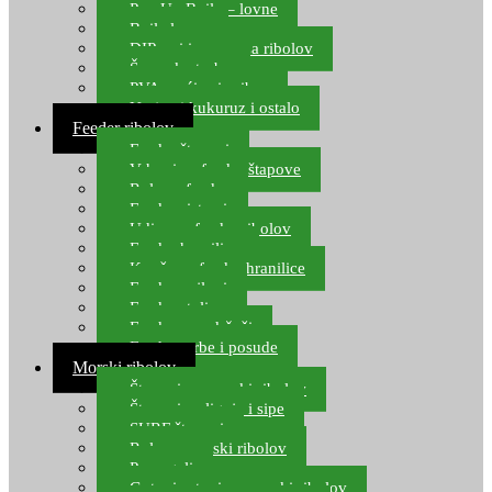
Pop Up Boile – lovne
Boile lovne
DIP-ovi i arome za ribolov
Šaranske torbe
PVA vrećice i pribor
Umjetni kukuruz i ostalo
Feeder ribolov
Feeder štapovi
Vrhovi za feeder štapove
Role za feeder
Feeder sistemi
Udice za feeder ribolov
Feeder hranilice
Kopče za feeder hranilice
Feeder najloni
Feeder stolice
Feeder arm držači
Feeder torbe i posude
Morski ribolov
Štapovi za morski ribolov
Štapovi za lignje i sipe
SURF štapovi
Role za morski ribolov
Parangali
Gotovi setovi za morski ribolov