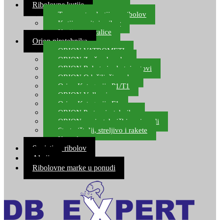
Ribolovne kutije
Transportne kutije za ribolov
Kutije za sitni pribor
Kutije za varalice
Orion pirotehnika
ORION VATROMETI
ORION Zračne bombe
ORION Rakete i raketni setovi
ORION Odašiljači zvuka
Orion Kategorija P1/T1
ORION Vulkani
Orion Kategorija F1
ORION Party pirotehnika
ORION nepirotehnički proizvodi
Start pištolji, streljivo i rakete
Kontakt
Savjeti za ribolov
Akcija
Ribolovne marke u ponudi