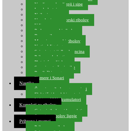
Varalice za lov lignji i sipe
Lov hobotnice
Najloni za more
Upredenice za morski ribolov
Udice za more
Perle za morski ribolov
Brum prihrana za more
Mamci za morski ribolov
Vertical Jigging
Spinning strijelke, brancina
Pribor za bolentino
Plutajuća odijela
Sonari za traženje ribe
Ronilački program
Kamere i Sonari
Nautika
Čamci za ribolov, gumenjaci
Električni brodski motori
Lithium ION akumulatori
Kompleti za ribolov
Gotovi ribolovni kompleti
Setovi za ribolov lignje
Prihrana i mamci
Prihrana za ribolov