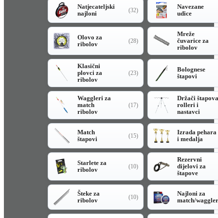
Natjecateljski
Navezane
(32)
najloni
udice
Mreže
Olovo za
čuvarice za
(28)
ribolov
ribolov
Klasični
Bolognese
plovci za
(23)
štapovi
ribolov
Waggleri za
Držači štapov
match
rolleri i
(17)
ribolov
nastavci
Match
Izrada pehara
(15)
štapovi
i medalja
Rezervni
Starlete za
dijelovi za
(10)
ribolov
štapove
Šteke za
Najloni za
(10)
ribolov
match/waggle