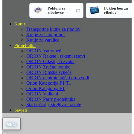
Pokloni za
Poklon bon za
(7)
ribolovce
ribolov
Kutije
Transportne kutije za ribolov
Kutije za sitni pribor
Kutije za varalice
Pirotehnika
ORION Vatrometi
ORION Rakete i raketni setovi
ORION Odašiljači zvuka
ORION Zračne bombe
ORION Rimske svijeće
ORION nepirotehnički proizvodi
Orion Kategorija P1/T1
Orion Kategorija F1
ORION Vulkani
ORION Party pirotehnika
Start pištolji, streljivo i rakete
Savjeti