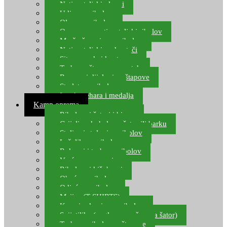
Natjecateljski plovci
Udice za ribolov
Olovo za ribolov
Oprema za natjecateljski ribolov
Mreže čuvarice za ribolov
Natjecateljski podmetači
Sito, posude i kante
Torbe za štapove – match
Rezervni dijelovi za štapove
Starlete za ribolov
Izrada pehara i medalja
Kamp oprema
Ribolovni šatori i bivvy
Grijalice, kuhala za šator ili barku
Stolice i stolovi za ribolov
Ležaljke za ribolov
Ruksaci i torbe za ribolov
Vreće za spavanje
Ribolovni kišobrani
Obuća za ribolov
Odjeća za ribolov
Majice (T-SHIRTS)
Kape i rukavice za ribolov
Svijetiljke (naglavne, ručne, za šator)
Torbe za ribolovne štapove