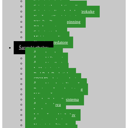
Spinning setovi
Spinning kompleti varalica
Spinning udice, dvokuke, trokuke
Kopče, vrtilice i ringovi
Kliješta, škare za spinning
Ribolov pastrve
Spinning torbe
Mirisi za varalice
Plovci za predatore
Šaranski ribolov
Šaranske role
Šaranski štapovi
Šaranski najloni
Indikatori ugriza
Rod Pod, Banksticks
SPOMB rakete, markeri
Šaranski podmetači, mreže
Pernice za šaranske sisteme
Udice za šarana, amura
Izrada ribolovnih sistema
Šaranska olova
Leadcore
Igle za šaranski ribolov
Špage, upredenice
Vaganje i zaštita ribe