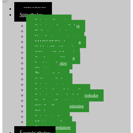
≡ IZBORNIK
Spin ribolov
Spinning štapovi
Spinning role za ribolov
Najloni za spinning
Upredenice za spinning
MADCAT Ribolov soma
Vobleri (Hard Lures)
Silikonci (Soft Lures)
Jig glave za silikonce
Leptiri za ribolov
Glavinjare
Žlice za ribolov
Sajlice za ribolov
Spinning setovi
Spinning kompleti varalica
Spinning udice, dvokuke, trokuke
Kopče, vrtilice i ringovi
Kliješta, škare za spinning
Ribolov pastrve
Spinning torbe
Mirisi za varalice
Plovci za predatore
Šaranski ribolov