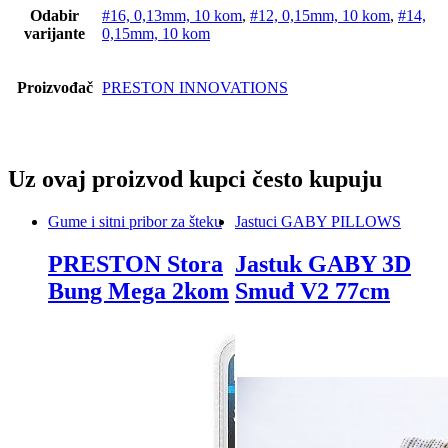
Odabir
#16, 0,13mm, 10 kom
,
#12, 0,15mm, 10 kom
,
#14,
varijante
0,15mm, 10 kom
Proizvođač
PRESTON INNOVATIONS
Uz ovaj proizvod kupci često kupuju
Gume i sitni pribor za šteku
Jastuci GABY PILLOWS
PRESTON Stora
Jastuk GABY 3D
Bung Mega 2kom
Smuđ V2 77cm