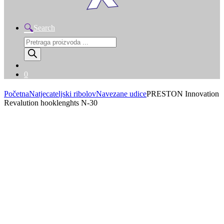
Search
Products
search
0
Početna
Natjecateljski ribolov
Navezane udice
PRESTON Innovation
Revalution hooklenghts N-30