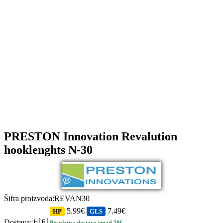
PRESTON Innovation Revalution
hooklenghts N-30
Šifra proizvoda
:
REVAN30
5.99€
7.49€
HP
GLS
Dostava
:
🇭🇷