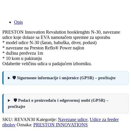
Opis
PRESTON Innovation Revalution hooklenghts N-30, navezane
udice koje dolaze sa EVA namotačem spremne za uporabu
* model udice N-30 (šaran, babuška, diver, podust)
* navezane na Preston Reflo® Power najlon
* dužina predveza 1m
* 10 kom u pakiranju
Odaberite veličinu udica u padajućem izborniku.
🛡️ Sigurnosne informacije i smjernice (GPSR) – pročitajte
🛡️ Podaci o proizvođaču i odgovornoj osobi (GPSR) –
pročitajte
SKU:
REVAN30
Kategorije:
Navezane udice
,
Udice za feeder
ribolov
Oznaka:
PRESTON INNOVATIONS