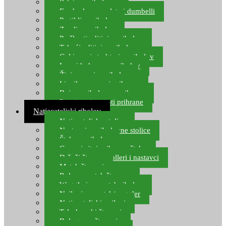
Pelete za ribolov
Feeder lovne pelete i dumbelli
Partikli za ribolov
Zemlja za ribolov
Praškasti aditivi za ribolov
Tekući aditivi za ribolov
Gel i sprej atraktori za ribolov
Lovni kukuruz za ribolov
Živi mamci za ribolov
Ljepilo za crve i prihranu
Boje za ribolovnu prihranu
Provjereni recepti prihrane
Natjecateljski ribolov
Natjecateljske stolice
Nastavci za ribolovne stolice
Šteke za ribolov
Gume i sitni pribor za šteku
Držači štapova rolleri i nastavci
Match štapovi
Role za match štapove
Waggleri za match ribolov
Najloni za match/waggler
Natjecateljski najloni
Teleskopski štapovi
Bolognese štapovi