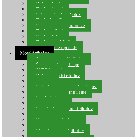
Role za feeder
Feeder sistemi
Udice za feeder ribolov
Feeder hranilice
Kopče za feeder hranilice
Feeder najloni
Feeder stolice
Feeder arm držači
Feeder torbe i posude
Morski ribolov
Štapovi za morski ribolov
Štapovi za lignje i sipe
SURF štapovi
Role za morski ribolov
Parangali
Gotovi setovi za morski ribolov
Varalice za lov lignji i sipe
Lov hobotnice
Najloni za more
Upredenice za morski ribolov
Udice za more
Perle za morski ribolov
Brum prihrana za more
Mamci za morski ribolov
Vertical Jigging