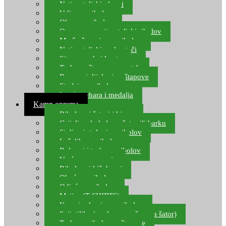
Natjecateljski plovci
Udice za ribolov
Olovo za ribolov
Oprema za natjecateljski ribolov
Mreže čuvarice za ribolov
Natjecateljski podmetači
Sito, posude i kante
Torbe za štapove – match
Rezervni dijelovi za štapove
Starlete za ribolov
Izrada pehara i medalja
Kamp oprema
Ribolovni šatori i bivvy
Grijalice, kuhala za šator ili barku
Stolice i stolovi za ribolov
Ležaljke za ribolov
Ruksaci i torbe za ribolov
Vreće za spavanje
Ribolovni kišobrani
Obuća za ribolov
Odjeća za ribolov
Majice (T-SHIRTS)
Kape i rukavice za ribolov
Svijetiljke (naglavne, ručne, za šator)
Torbe za ribolovne štapove