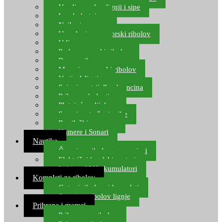
Varalice za lov lignji i sipe
Lov hobotnice
Najloni za more
Upredenice za morski ribolov
Udice za more
Perle za morski ribolov
Brum prihrana za more
Mamci za morski ribolov
Vertical Jigging
Spinning strijelke, brancina
Pribor za bolentino
Plutajuća odijela
Sonari za traženje ribe
Ronilački program
Kamere i Sonari
Nautika
Čamci za ribolov, gumenjaci
Električni brodski motori
Lithium ION akumulatori
Kompleti za ribolov
Gotovi ribolovni kompleti
Setovi za ribolov lignje
Prihrana i mamci
Prihrana za ribolov