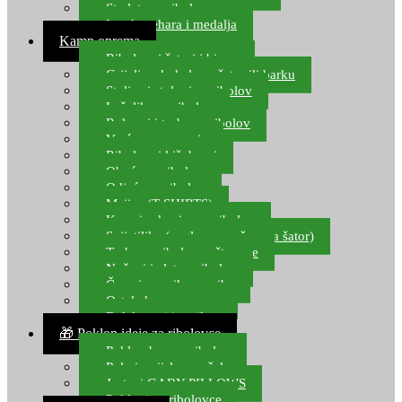
Starlete za ribolov
Izrada pehara i medalja
Kamp oprema
Ribolovni šatori i bivvy
Grijalice, kuhala za šator ili barku
Stolice i stolovi za ribolov
Ležaljke za ribolov
Ruksaci i torbe za ribolov
Vreće za spavanje
Ribolovni kišobrani
Obuća za ribolov
Odjeća za ribolov
Majice (T-SHIRTS)
Kape i rukavice za ribolov
Svijetiljke (naglavne, ručne, za šator)
Torbe za ribolovne štapove
Noževi i alat za ribolov
Čamci za prihranu ribe
Ostala kamp oprema
Dalekozori i optika
🎁 Poklon ideje za ribolovce
Poklon bon za ribolov
Polarizacijske naočale
Jastuci GABY PILLOWS
Pokloni za ribolovce