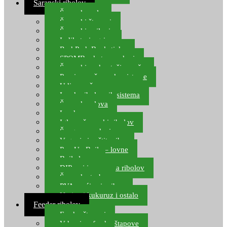
Šaranski ribolov
Šaranske role
Šaranski štapovi
Šaranski najloni
Indikatori ugriza
Rod Pod, Banksticks
SPOMB rakete, markeri
Šaranski podmetači, mreže
Pernice za šaranske sisteme
Udice za šarana, amura
Izrada ribolovnih sistema
Šaranska olova
Leadcore
Igle za šaranski ribolov
Špage, upredenice
Vaganje i zaštita ribe
Pop Up Boile – lovne
Boile lovne
DIP-ovi i arome za ribolov
Šaranske torbe
PVA vrećice i pribor
Umjetni kukuruz i ostalo
Feeder ribolov
Feeder štapovi
Vrhovi za feeder štapove