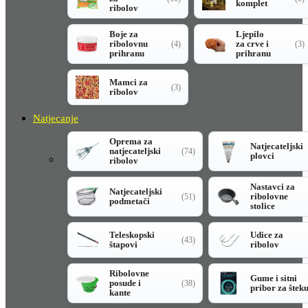
komplet
ribolov
Boje za
Ljepilo
ribolovnu
za crve i
(4)
(3)
prihranu
prihranu
Mamci za
(3)
ribolov
Natjecanje
Oprema za
Natjecateljski
natjecateljski
(74)
plovci
ribolov
Nastavci za
Natjecateljski
ribolovne
(51)
podmetači
stolice
Teleskopski
Udice za
(43)
štapovi
ribolov
Ribolovne
Gume i sitni
posude i
(38)
pribor za štek
kante