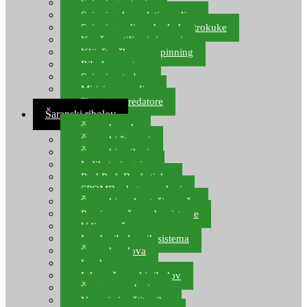
Spinning setovi
Spinning kompleti varalica
Spinning udice, dvokuke, trokuke
Kopče, vrtilice i ringovi
Kliješta, škare za spinning
Ribolov pastrve
Spinning torbe
Mirisi za varalice
Plovci za predatore
Šaranski ribolov
Šaranske role
Šaranski štapovi
Šaranski najloni
Indikatori ugriza
Rod Pod, Banksticks
SPOMB rakete, markeri
Šaranski podmetači, mreže
Pernice za šaranske sisteme
Udice za šarana, amura
Izrada ribolovnih sistema
Šaranska olova
Leadcore
Igle za šaranski ribolov
Špage, upredenice
Vaganje i zaštita ribe