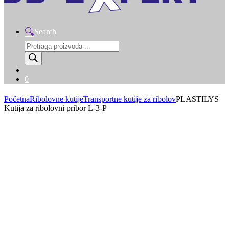
Search
Products
search
0
Početna
Ribolovne kutije
Transportne kutije za ribolov
PLASTILYS
Kutija za ribolovni pribor L-3-P