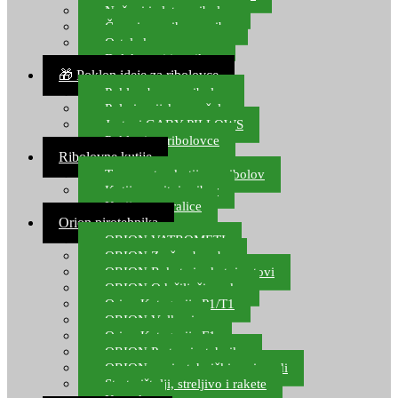
Noževi i alat za ribolov
Čamci za prihranu ribe
Ostala kamp oprema
Dalekozori i optika
🎁 Poklon ideje za ribolovce
Poklon bon za ribolov
Polarizacijske naočale
Jastuci GABY PILLOWS
Pokloni za ribolovce
Ribolovne kutije
Transportne kutije za ribolov
Kutije za sitni pribor
Kutije za varalice
Orion pirotehnika
ORION VATROMETI
ORION Zračne bombe
ORION Rakete i raketni setovi
ORION Odašiljači zvuka
Orion Kategorija P1/T1
ORION Vulkani
Orion Kategorija F1
ORION Party pirotehnika
ORION nepirotehnički proizvodi
Start pištolji, streljivo i rakete