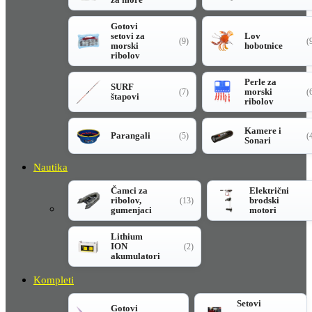
Gotovi
setovi za
Lov
(9)
(
morski
hobotnice
ribolov
Perle za
SURF
morski
(7)
(
štapovi
ribolov
Kamere i
Parangali
(5)
(
Sonari
Nautika
Čamci za
Električni
ribolov,
brodski
(13)
gumenjaci
motori
Lithium
ION
(2)
akumulatori
Kompleti
Setovi
Gotovi