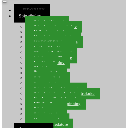
≡ IZBORNIK
Spin ribolov
Spinning štapovi
Spinning role za ribolov
Najloni za spinning
Upredenice za spinning
MADCAT Ribolov soma
Vobleri (Hard Lures)
Silikonci (Soft Lures)
Jig glave za silikonce
Leptiri za ribolov
Glavinjare
Žlice za ribolov
Sajlice za ribolov
Spinning setovi
Spinning kompleti varalica
Spinning udice, dvokuke, trokuke
Kopče, vrtilice i ringovi
Kliješta, škare za spinning
Ribolov pastrve
Spinning torbe
Mirisi za varalice
Plovci za predatore