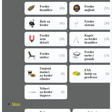
Feeder
Feeder
(60)
(51)
hranilice
najloni
Role za
Feeder
(41)
(30)
feeder
sistemi
Feeder
Kopče
arm
za feeder
(28)
(19)
držači
hranilice
Feeder
Feeder
torbe i
(15)
(14)
stolice
posude
Umjetni
EVA
mamci
kutije za
(9)
(6)
za feeder
predveze
ribolov
Vrhovi
za feeder
(6)
štapove
More