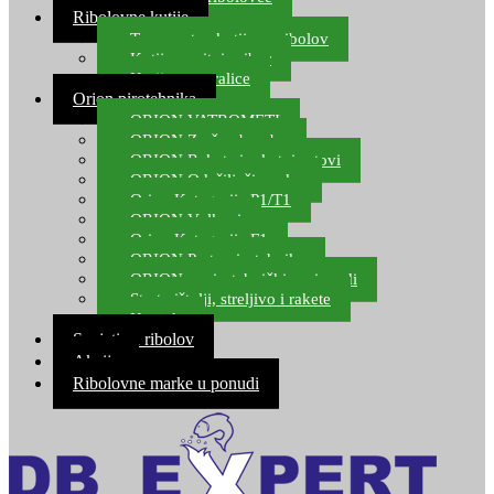
Ribolovne kutije
Transportne kutije za ribolov
Kutije za sitni pribor
Kutije za varalice
Orion pirotehnika
ORION VATROMETI
ORION Zračne bombe
ORION Rakete i raketni setovi
ORION Odašiljači zvuka
Orion Kategorija P1/T1
ORION Vulkani
Orion Kategorija F1
ORION Party pirotehnika
ORION nepirotehnički proizvodi
Start pištolji, streljivo i rakete
Kontakt
Savjeti za ribolov
Akcija
Ribolovne marke u ponudi