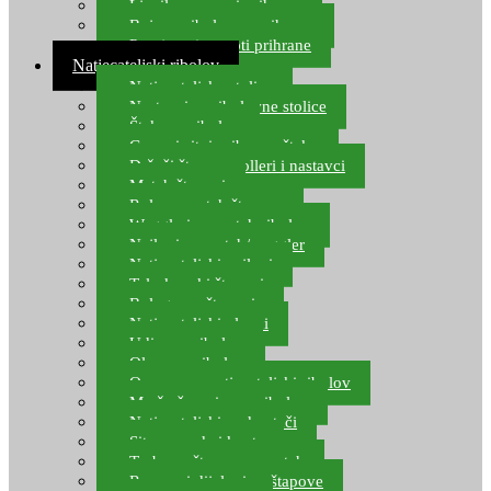
Ljepilo za crve i prihranu
Boje za ribolovnu prihranu
Provjereni recepti prihrane
Natjecateljski ribolov
Natjecateljske stolice
Nastavci za ribolovne stolice
Šteke za ribolov
Gume i sitni pribor za šteku
Držači štapova rolleri i nastavci
Match štapovi
Role za match štapove
Waggleri za match ribolov
Najloni za match/waggler
Natjecateljski najloni
Teleskopski štapovi
Bolognese štapovi
Natjecateljski plovci
Udice za ribolov
Olovo za ribolov
Oprema za natjecateljski ribolov
Mreže čuvarice za ribolov
Natjecateljski podmetači
Sito, posude i kante
Torbe za štapove – match
Rezervni dijelovi za štapove