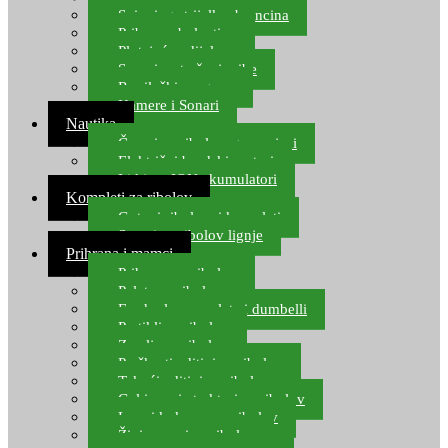
Spinning strijelke, brancina
Pribor za bolentino
Plutajuća odijela
Sonari za traženje ribe
Ronilački program
Kamere i Sonari
Nautika
Čamci za ribolov, gumenjaci
Električni brodski motori
Lithium ION akumulatori
Kompleti za ribolov
Gotovi ribolovni kompleti
Setovi za ribolov lignje
Prihrana i mamci
Prihrana za ribolov
Pelete za ribolov
Feeder lovne pelete i dumbelli
Partikli za ribolov
Zemlja za ribolov
Praškasti aditivi za ribolov
Tekući aditivi za ribolov
Gel i sprej atraktori za ribolov
Lovni kukuruz za ribolov
Živi mamci za ribolov