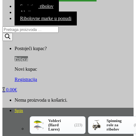
Kontakt
Savjeti za ribolov
Akcija
Ribolovne marke u ponudi
Products
search
Postojeći kupac?
Prijava
Novi kupac
Registracija
0
0.00
€
Nema proizvoda u košarici.
Spin
Vobleri
Spinning
(Hard
role za
(223)
(
Lures)
ribolov