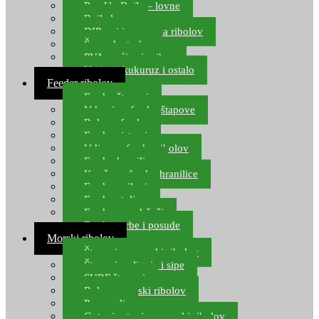
Pop Up Boile – lovne
Boile lovne
DIP-ovi i arome za ribolov
Šaranske torbe
PVA vrećice i pribor
Umjetni kukuruz i ostalo
Feeder ribolov
Feeder štapovi
Vrhovi za feeder štapove
Role za feeder
Feeder sistemi
Udice za feeder ribolov
Feeder hranilice
Kopče za feeder hranilice
Feeder najloni
Feeder stolice
Feeder arm držači
Feeder torbe i posude
Morski ribolov
Štapovi za morski ribolov
Štapovi za lignje i sipe
SURF štapovi
Role za morski ribolov
Parangali
Gotovi setovi za morski ribolov