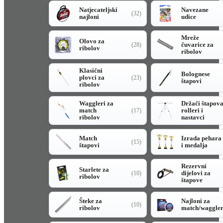
Natjecateljski
Navezane
(32)
najloni
udice
Mreže
Olovo za
čuvarice za
(28)
ribolov
ribolov
Klasični
Bolognese
plovci za
(23)
štapovi
ribolov
Waggleri za
Držači štapov
match
rolleri i
(17)
ribolov
nastavci
Match
Izrada pehara
(15)
štapovi
i medalja
Rezervni
Starlete za
dijelovi za
(10)
ribolov
štapove
Šteke za
Najloni za
(10)
ribolov
match/waggle