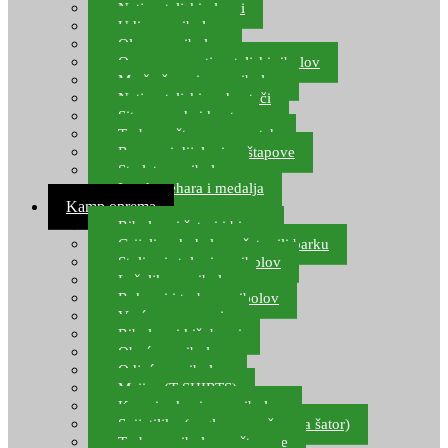
Natjecateljski plovci
Udice za ribolov
Olovo za ribolov
Oprema za natjecateljski ribolov
Mreže čuvarice za ribolov
Natjecateljski podmetači
Sito, posude i kante
Torbe za štapove – match
Rezervni dijelovi za štapove
Starlete za ribolov
Izrada pehara i medalja
Kamp oprema
Ribolovni šatori i bivvy
Grijalice, kuhala za šator ili barku
Stolice i stolovi za ribolov
Ležaljke za ribolov
Ruksaci i torbe za ribolov
Vreće za spavanje
Ribolovni kišobrani
Obuća za ribolov
Odjeća za ribolov
Majice (T-SHIRTS)
Kape i rukavice za ribolov
Svijetiljke (naglavne, ručne, za šator)
Torbe za ribolovne štapove