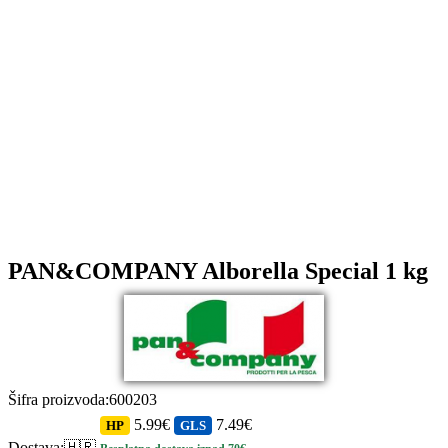
PAN&COMPANY Alborella Special 1 kg
Šifra proizvoda
:
600203
5.99€
7.49€
HP
GLS
Dostava
:
🇭🇷