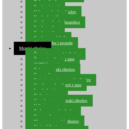
Role za feeder
Feeder sistemi
Udice za feeder ribolov
Feeder hranilice
Kopče za feeder hranilice
Feeder najloni
Feeder stolice
Feeder arm držači
Feeder torbe i posude
Morski ribolov
Štapovi za morski ribolov
Štapovi za lignje i sipe
SURF štapovi
Role za morski ribolov
Parangali
Gotovi setovi za morski ribolov
Varalice za lov lignji i sipe
Lov hobotnice
Najloni za more
Upredenice za morski ribolov
Udice za more
Perle za morski ribolov
Brum prihrana za more
Mamci za morski ribolov
Vertical Jigging