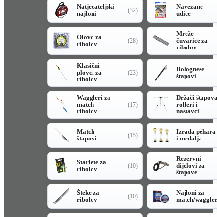
Natjecateljski
Navezane
(32)
najloni
udice
Mreže
Olovo za
čuvarice za
(28)
ribolov
ribolov
Klasični
Bolognese
plovci za
(23)
štapovi
ribolov
Waggleri za
Držači štapov
match
rolleri i
(17)
ribolov
nastavci
Match
Izrada pehara
(15)
štapovi
i medalja
Rezervni
Starlete za
dijelovi za
(10)
ribolov
štapove
Šteke za
Najloni za
(10)
ribolov
match/waggle