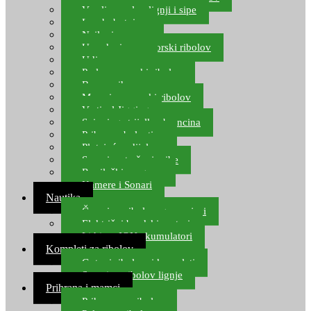
Varalice za lov lignji i sipe
Lov hobotnice
Najloni za more
Upredenice za morski ribolov
Udice za more
Perle za morski ribolov
Brum prihrana za more
Mamci za morski ribolov
Vertical Jigging
Spinning strijelke, brancina
Pribor za bolentino
Plutajuća odijela
Sonari za traženje ribe
Ronilački program
Kamere i Sonari
Nautika
Čamci za ribolov, gumenjaci
Električni brodski motori
Lithium ION akumulatori
Kompleti za ribolov
Gotovi ribolovni kompleti
Setovi za ribolov lignje
Prihrana i mamci
Prihrana za ribolov