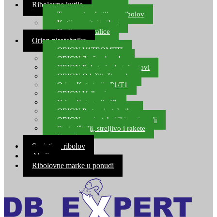
Ribolovne kutije
Transportne kutije za ribolov
Kutije za sitni pribor
Kutije za varalice
Orion pirotehnika
ORION VATROMETI
ORION Zračne bombe
ORION Rakete i raketni setovi
ORION Odašiljači zvuka
Orion Kategorija P1/T1
ORION Vulkani
Orion Kategorija F1
ORION Party pirotehnika
ORION nepirotehnički proizvodi
Start pištolji, streljivo i rakete
Kontakt
Savjeti za ribolov
Akcija
Ribolovne marke u ponudi