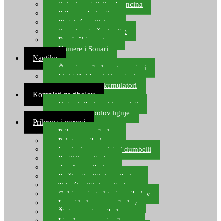
Spinning strijelke, brancina
Pribor za bolentino
Plutajuća odijela
Sonari za traženje ribe
Ronilački program
Kamere i Sonari
Nautika
Čamci za ribolov, gumenjaci
Električni brodski motori
Lithium ION akumulatori
Kompleti za ribolov
Gotovi ribolovni kompleti
Setovi za ribolov lignje
Prihrana i mamci
Prihrana za ribolov
Pelete za ribolov
Feeder lovne pelete i dumbelli
Partikli za ribolov
Zemlja za ribolov
Praškasti aditivi za ribolov
Tekući aditivi za ribolov
Gel i sprej atraktori za ribolov
Lovni kukuruz za ribolov
Živi mamci za ribolov
Ljepilo za crve i prihranu