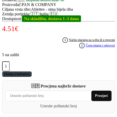
Besplatna dostava iznad 70€
Proizvođač
:
PAN & COMPANY
Ciljana vrsta ribe
:
Ablettes - sitna bijela riba
Zemlja porijekla
:
🇮🇹 Italija 🇪🇺
Dostupnost
:
Na skladištu, dostava 1–3 dana
4.51
€
i
Načini plaćanja na webu ili u trgovini
i
Česta pitanja i odgovori
5 na zalihi
PAN&COMPANY
Alborella
Special
Dodaj u košaricu
1
kg
🇭🇷 Procjena najbrže dostave
quantity
Provjeri
Unesite poštanski broj