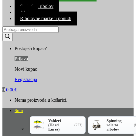
Kontakt
Savjeti za ribolov
Akcija
Ribolovne marke u ponudi
Products
search
Postojeći kupac?
Prijava
Novi kupac
Registracija
0
0.00
€
Nema proizvoda u košarici.
Spin
Vobleri
Spinning
(Hard
role za
(223)
(
Lures)
ribolov