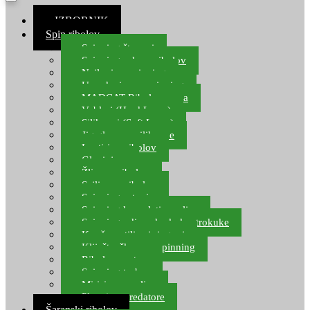
≡ IZBORNIK
Spin ribolov
Spinning štapovi
Spinning role za ribolov
Najloni za spinning
Upredenice za spinning
MADCAT Ribolov soma
Vobleri (Hard Lures)
Silikonci (Soft Lures)
Jig glave za silikonce
Leptiri za ribolov
Glavinjare
Žlice za ribolov
Sajlice za ribolov
Spinning setovi
Spinning kompleti varalica
Spinning udice, dvokuke, trokuke
Kopče, vrtilice i ringovi
Kliješta, škare za spinning
Ribolov pastrve
Spinning torbe
Mirisi za varalice
Plovci za predatore
Šaranski ribolov