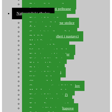
Boje za ribolovnu prihranu
Provjereni recepti prihrane
Natjecateljski ribolov
Natjecateljske stolice
Nastavci za ribolovne stolice
Šteke za ribolov
Gume i sitni pribor za šteku
Držači štapova rolleri i nastavci
Match štapovi
Role za match štapove
Waggleri za match ribolov
Najloni za match/waggler
Natjecateljski najloni
Teleskopski štapovi
Bolognese štapovi
Natjecateljski plovci
Udice za ribolov
Olovo za ribolov
Oprema za natjecateljski ribolov
Mreže čuvarice za ribolov
Natjecateljski podmetači
Sito, posude i kante
Torbe za štapove – match
Rezervni dijelovi za štapove