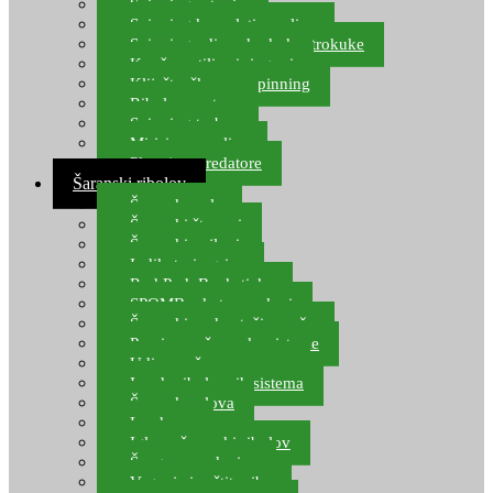
Spinning setovi
Spinning kompleti varalica
Spinning udice, dvokuke, trokuke
Kopče, vrtilice i ringovi
Kliješta, škare za spinning
Ribolov pastrve
Spinning torbe
Mirisi za varalice
Plovci za predatore
Šaranski ribolov
Šaranske role
Šaranski štapovi
Šaranski najloni
Indikatori ugriza
Rod Pod, Banksticks
SPOMB rakete, markeri
Šaranski podmetači, mreže
Pernice za šaranske sisteme
Udice za šarana, amura
Izrada ribolovnih sistema
Šaranska olova
Leadcore
Igle za šaranski ribolov
Špage, upredenice
Vaganje i zaštita ribe