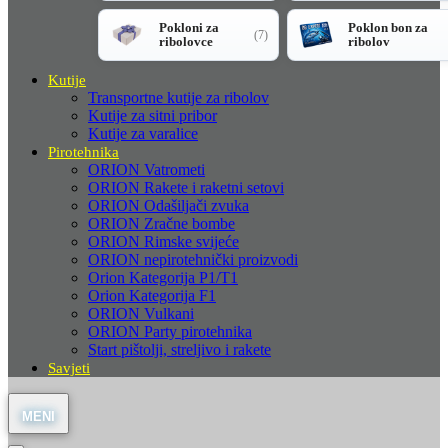
Pokloni za
Poklon bon za
(7)
ribolovce
ribolov
Kutije
Transportne kutije za ribolov
Kutije za sitni pribor
Kutije za varalice
Pirotehnika
ORION Vatrometi
ORION Rakete i raketni setovi
ORION Odašiljači zvuka
ORION Zračne bombe
ORION Rimske svijeće
ORION nepirotehnički proizvodi
Orion Kategorija P1/T1
Orion Kategorija F1
ORION Vulkani
ORION Party pirotehnika
Start pištolji, streljivo i rakete
Savjeti