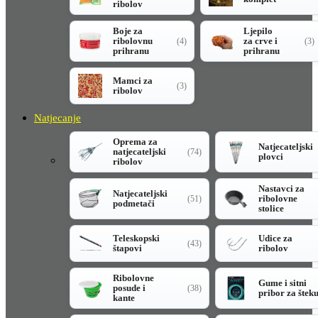
ribolov
Boje za
Ljepilo
ribolovnu
za crve i
(4)
(3)
prihranu
prihranu
Mamci za
(3)
ribolov
Natjecanje
Oprema za
Natjecateljski
natjecateljski
(74)
plovci
ribolov
Nastavci za
Natjecateljski
ribolovne
(51)
podmetači
stolice
Teleskopski
Udice za
(43)
štapovi
ribolov
Ribolovne
Gume i sitni
posude i
(38)
pribor za štek
kante