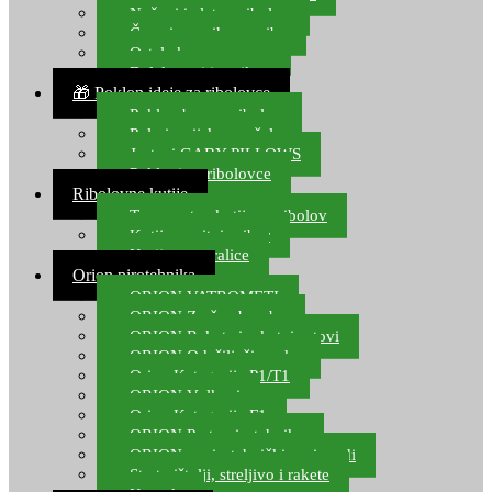
Noževi i alat za ribolov
Čamci za prihranu ribe
Ostala kamp oprema
Dalekozori i optika
🎁 Poklon ideje za ribolovce
Poklon bon za ribolov
Polarizacijske naočale
Jastuci GABY PILLOWS
Pokloni za ribolovce
Ribolovne kutije
Transportne kutije za ribolov
Kutije za sitni pribor
Kutije za varalice
Orion pirotehnika
ORION VATROMETI
ORION Zračne bombe
ORION Rakete i raketni setovi
ORION Odašiljači zvuka
Orion Kategorija P1/T1
ORION Vulkani
Orion Kategorija F1
ORION Party pirotehnika
ORION nepirotehnički proizvodi
Start pištolji, streljivo i rakete