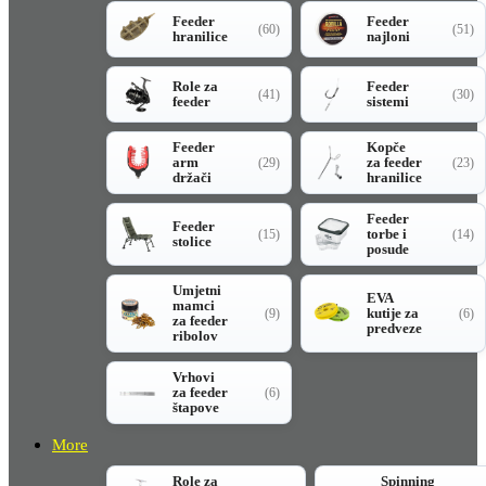
Feeder
Feeder
(60)
(51)
hranilice
najloni
Role za
Feeder
(41)
(30)
feeder
sistemi
Feeder
Kopče
arm
za feeder
(29)
(23)
držači
hranilice
Feeder
Feeder
torbe i
(15)
(14)
stolice
posude
Umjetni
EVA
mamci
kutije za
(9)
(6)
za feeder
predveze
ribolov
Vrhovi
za feeder
(6)
štapove
More
Role za
Spinning