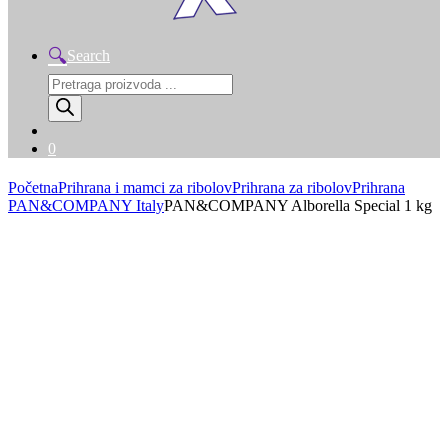
Search
Products
search
0
Početna
Prihrana i mamci za ribolov
Prihrana za ribolov
Prihrana
PAN&COMPANY Italy
PAN&COMPANY Alborella Special 1 kg