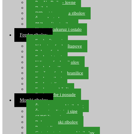
Pop Up Boile – lovne
Boile lovne
DIP-ovi i arome za ribolov
Šaranske torbe
PVA vrećice i pribor
Umjetni kukuruz i ostalo
Feeder ribolov
Feeder štapovi
Vrhovi za feeder štapove
Role za feeder
Feeder sistemi
Udice za feeder ribolov
Feeder hranilice
Kopče za feeder hranilice
Feeder najloni
Feeder stolice
Feeder arm držači
Feeder torbe i posude
Morski ribolov
Štapovi za morski ribolov
Štapovi za lignje i sipe
SURF štapovi
Role za morski ribolov
Parangali
Gotovi setovi za morski ribolov