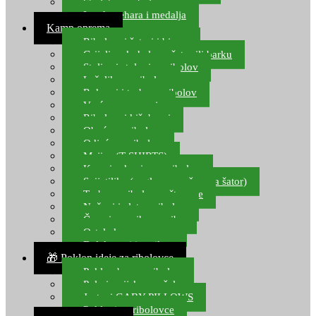
Starlete za ribolov
Izrada pehara i medalja
Kamp oprema
Ribolovni šatori i bivvy
Grijalice, kuhala za šator ili barku
Stolice i stolovi za ribolov
Ležaljke za ribolov
Ruksaci i torbe za ribolov
Vreće za spavanje
Ribolovni kišobrani
Obuća za ribolov
Odjeća za ribolov
Majice (T-SHIRTS)
Kape i rukavice za ribolov
Svijetiljke (naglavne, ručne, za šator)
Torbe za ribolovne štapove
Noževi i alat za ribolov
Čamci za prihranu ribe
Ostala kamp oprema
Dalekozori i optika
🎁 Poklon ideje za ribolovce
Poklon bon za ribolov
Polarizacijske naočale
Jastuci GABY PILLOWS
Pokloni za ribolovce