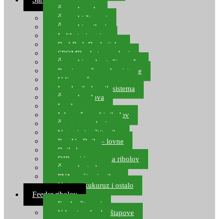
Šaranske role
Šaranski štapovi
Šaranski najloni
Indikatori ugriza
Rod Pod, Banksticks
SPOMB rakete, markeri
Šaranski podmetači, mreže
Pernice za šaranske sisteme
Udice za šarana, amura
Izrada ribolovnih sistema
Šaranska olova
Leadcore
Igle za šaranski ribolov
Špage, upredenice
Vaganje i zaštita ribe
Pop Up Boile – lovne
Boile lovne
DIP-ovi i arome za ribolov
Šaranske torbe
PVA vrećice i pribor
Umjetni kukuruz i ostalo
Feeder ribolov
Feeder štapovi
Vrhovi za feeder štapove