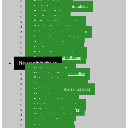
Pelete za ribolov
Feeder lovne pelete i dumbelli
Partikli za ribolov
Zemlja za ribolov
Praškasti aditivi za ribolov
Tekući aditivi za ribolov
Gel i sprej atraktori za ribolov
Lovni kukuruz za ribolov
Živi mamci za ribolov
Ljepilo za crve i prihranu
Boje za ribolovnu prihranu
Provjereni recepti prihrane
Natjecateljski ribolov
Natjecateljske stolice
Nastavci za ribolovne stolice
Šteke za ribolov
Gume i sitni pribor za šteku
Držači štapova rolleri i nastavci
Match štapovi
Role za match štapove
Waggleri za match ribolov
Najloni za match/waggler
Natjecateljski najloni
Teleskopski štapovi
Bolognese štapovi