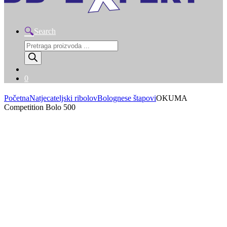
Search
Products
search
0
Početna
Natjecateljski ribolov
Bolognese štapovi
OKUMA
Competition Bolo 500