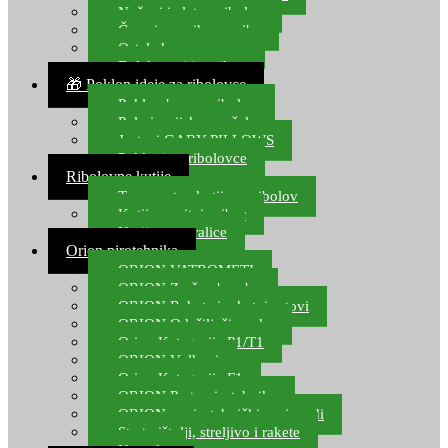
Noževi i alat za ribolov
Čamci za prihranu ribe
Ostala kamp oprema
Dalekozori i optika
🎁 Poklon ideje za ribolovce
Poklon bon za ribolov
Polarizacijske naočale
Jastuci GABY PILLOWS
Pokloni za ribolovce
Ribolovne kutije
Transportne kutije za ribolov
Kutije za sitni pribor
Kutije za varalice
Orion pirotehnika
ORION VATROMETI
ORION Zračne bombe
ORION Rakete i raketni setovi
ORION Odašiljači zvuka
Orion Kategorija P1/T1
ORION Vulkani
Orion Kategorija F1
ORION Party pirotehnika
ORION nepirotehnički proizvodi
Start pištolji, streljivo i rakete