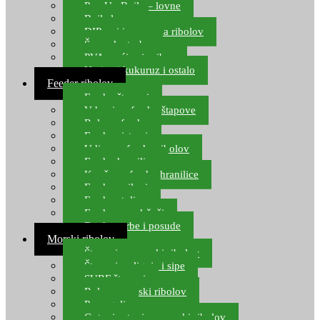
Pop Up Boile – lovne
Boile lovne
DIP-ovi i arome za ribolov
Šaranske torbe
PVA vrećice i pribor
Umjetni kukuruz i ostalo
Feeder ribolov
Feeder štapovi
Vrhovi za feeder štapove
Role za feeder
Feeder sistemi
Udice za feeder ribolov
Feeder hranilice
Kopče za feeder hranilice
Feeder najloni
Feeder stolice
Feeder arm držači
Feeder torbe i posude
Morski ribolov
Štapovi za morski ribolov
Štapovi za lignje i sipe
SURF štapovi
Role za morski ribolov
Parangali
Gotovi setovi za morski ribolov