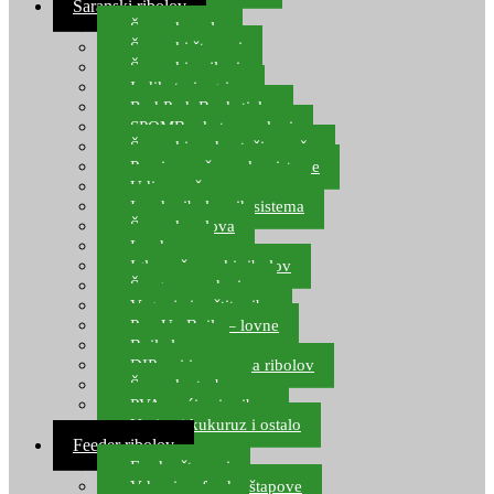
Šaranski ribolov
Šaranske role
Šaranski štapovi
Šaranski najloni
Indikatori ugriza
Rod Pod, Banksticks
SPOMB rakete, markeri
Šaranski podmetači, mreže
Pernice za šaranske sisteme
Udice za šarana, amura
Izrada ribolovnih sistema
Šaranska olova
Leadcore
Igle za šaranski ribolov
Špage, upredenice
Vaganje i zaštita ribe
Pop Up Boile – lovne
Boile lovne
DIP-ovi i arome za ribolov
Šaranske torbe
PVA vrećice i pribor
Umjetni kukuruz i ostalo
Feeder ribolov
Feeder štapovi
Vrhovi za feeder štapove