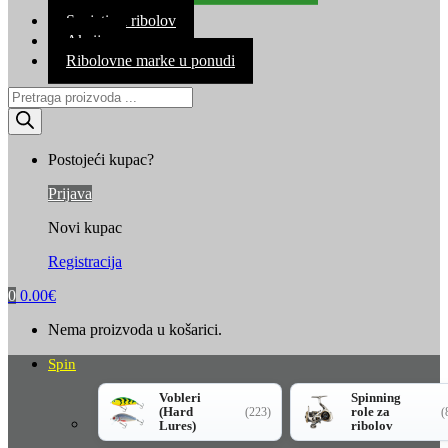
Kontakt
Savjeti za ribolov
Akcija
Ribolovne marke u ponudi
Products
search
Postojeći kupac?
Prijava
Novi kupac
Registracija
0
0.00
€
Nema proizvoda u košarici.
Spin
Vobleri
Spinning
(Hard
role za
(223)
(
Lures)
ribolov