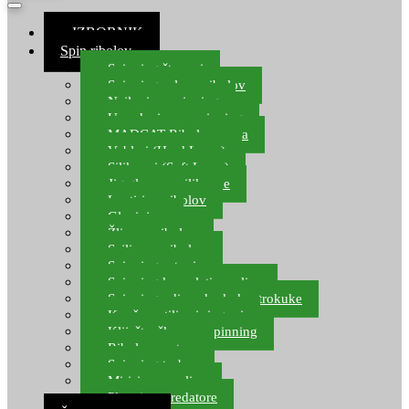
≡ IZBORNIK
Spin ribolov
Spinning štapovi
Spinning role za ribolov
Najloni za spinning
Upredenice za spinning
MADCAT Ribolov soma
Vobleri (Hard Lures)
Silikonci (Soft Lures)
Jig glave za silikonce
Leptiri za ribolov
Glavinjare
Žlice za ribolov
Sajlice za ribolov
Spinning setovi
Spinning kompleti varalica
Spinning udice, dvokuke, trokuke
Kopče, vrtilice i ringovi
Kliješta, škare za spinning
Ribolov pastrve
Spinning torbe
Mirisi za varalice
Plovci za predatore