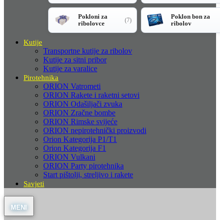
Pokloni za
Poklon bon za
(7)
ribolovce
ribolov
Kutije
Transportne kutije za ribolov
Kutije za sitni pribor
Kutije za varalice
Pirotehnika
ORION Vatrometi
ORION Rakete i raketni setovi
ORION Odašiljači zvuka
ORION Zračne bombe
ORION Rimske svijeće
ORION nepirotehnički proizvodi
Orion Kategorija P1/T1
Orion Kategorija F1
ORION Vulkani
ORION Party pirotehnika
Start pištolji, streljivo i rakete
Savjeti