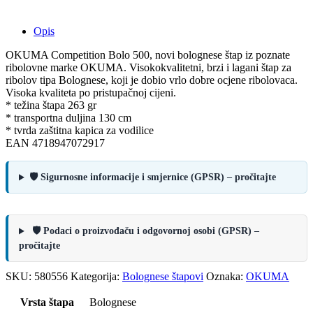
Opis
OKUMA Competition Bolo 500, novi bolognese štap iz poznate
ribolovne marke OKUMA. Visokokvalitetni, brzi i lagani štap za
ribolov tipa Bolognese, koji je dobio vrlo dobre ocjene ribolovaca.
Visoka kvaliteta po pristupačnoj cijeni.
* težina štapa 263 gr
* transportna duljina 130 cm
* tvrda zaštitna kapica za vodilice
EAN 4718947072917
🛡️ Sigurnosne informacije i smjernice (GPSR) – pročitajte
🛡️ Podaci o proizvođaču i odgovornoj osobi (GPSR) –
pročitajte
SKU:
580556
Kategorija:
Bolognese štapovi
Oznaka:
OKUMA
Vrsta štapa
Bolognese