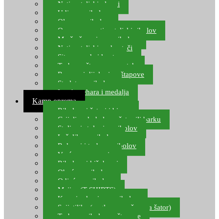
Natjecateljski plovci
Udice za ribolov
Olovo za ribolov
Oprema za natjecateljski ribolov
Mreže čuvarice za ribolov
Natjecateljski podmetači
Sito, posude i kante
Torbe za štapove – match
Rezervni dijelovi za štapove
Starlete za ribolov
Izrada pehara i medalja
Kamp oprema
Ribolovni šatori i bivvy
Grijalice, kuhala za šator ili barku
Stolice i stolovi za ribolov
Ležaljke za ribolov
Ruksaci i torbe za ribolov
Vreće za spavanje
Ribolovni kišobrani
Obuća za ribolov
Odjeća za ribolov
Majice (T-SHIRTS)
Kape i rukavice za ribolov
Svijetiljke (naglavne, ručne, za šator)
Torbe za ribolovne štapove