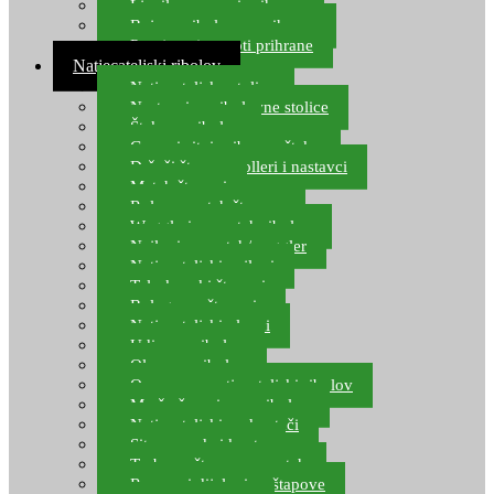
Ljepilo za crve i prihranu
Boje za ribolovnu prihranu
Provjereni recepti prihrane
Natjecateljski ribolov
Natjecateljske stolice
Nastavci za ribolovne stolice
Šteke za ribolov
Gume i sitni pribor za šteku
Držači štapova rolleri i nastavci
Match štapovi
Role za match štapove
Waggleri za match ribolov
Najloni za match/waggler
Natjecateljski najloni
Teleskopski štapovi
Bolognese štapovi
Natjecateljski plovci
Udice za ribolov
Olovo za ribolov
Oprema za natjecateljski ribolov
Mreže čuvarice za ribolov
Natjecateljski podmetači
Sito, posude i kante
Torbe za štapove – match
Rezervni dijelovi za štapove