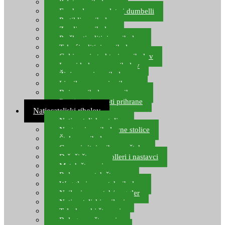
Pelete za ribolov
Feeder lovne pelete i dumbelli
Partikli za ribolov
Zemlja za ribolov
Praškasti aditivi za ribolov
Tekući aditivi za ribolov
Gel i sprej atraktori za ribolov
Lovni kukuruz za ribolov
Živi mamci za ribolov
Ljepilo za crve i prihranu
Boje za ribolovnu prihranu
Provjereni recepti prihrane
Natjecateljski ribolov
Natjecateljske stolice
Nastavci za ribolovne stolice
Šteke za ribolov
Gume i sitni pribor za šteku
Držači štapova rolleri i nastavci
Match štapovi
Role za match štapove
Waggleri za match ribolov
Najloni za match/waggler
Natjecateljski najloni
Teleskopski štapovi
Bolognese štapovi