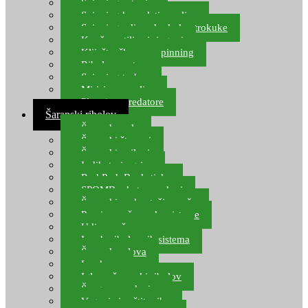
Spinning setovi
Spinning kompleti varalica
Spinning udice, dvokuke, trokuke
Kopče, vrtilice i ringovi
Kliješta, škare za spinning
Ribolov pastrve
Spinning torbe
Mirisi za varalice
Plovci za predatore
Šaranski ribolov
Šaranske role
Šaranski štapovi
Šaranski najloni
Indikatori ugriza
Rod Pod, Banksticks
SPOMB rakete, markeri
Šaranski podmetači, mreže
Pernice za šaranske sisteme
Udice za šarana, amura
Izrada ribolovnih sistema
Šaranska olova
Leadcore
Igle za šaranski ribolov
Špage, upredenice
Vaganje i zaštita ribe