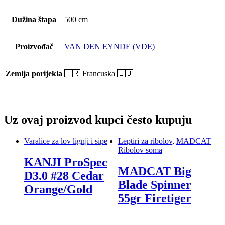
Dužina štapa
500 cm
Proizvođač
VAN DEN EYNDE (VDE)
Zemlja porijekla
🇫🇷 Francuska 🇪🇺
Uz ovaj proizvod kupci često kupuju
Varalice za lov lignji i sipe
Leptiri za ribolov
,
MADCAT
Ribolov soma
KANJI ProSpec
MADCAT Big
D3.0 #28 Cedar
Blade Spinner
Orange/Gold
55gr Firetiger