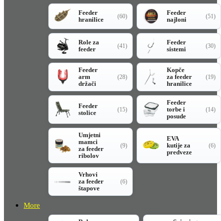
Feeder
Feeder
(60)
(51)
hranilice
najloni
Role za
Feeder
(41)
(30)
feeder
sistemi
Feeder
Kopče
arm
za feeder
(28)
(19)
držači
hranilice
Feeder
Feeder
torbe i
(15)
(14)
stolice
posude
Umjetni
EVA
mamci
kutije za
(9)
(6)
za feeder
predveze
ribolov
Vrhovi
za feeder
(6)
štapove
More