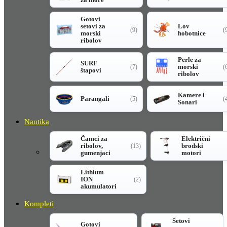
Gotovi
setovi za
Lov
(9)
(
morski
hobotnice
ribolov
Perle za
SURF
morski
(7)
(
štapovi
ribolov
Kamere i
Parangali
(5)
(
Sonari
Nautika
Čamci za
Električni
ribolov,
brodski
(13)
gumenjaci
motori
Lithium
ION
(2)
akumulatori
Kompleti
Setovi
Gotovi