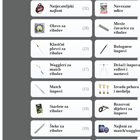
Natjecateljski
Navezane
(32)
najloni
udice
Mreže
Olovo za
čuvarice za
(28)
ribolov
ribolov
Klasični
Bolognese
plovci za
(23)
štapovi
ribolov
Waggleri za
Držači štapov
match
rolleri i
(17)
ribolov
nastavci
Match
Izrada pehara
(15)
štapovi
i medalja
Rezervni
Starlete za
dijelovi za
(10)
ribolov
štapove
Šteke za
Najloni za
(10)
ribolov
match/waggle