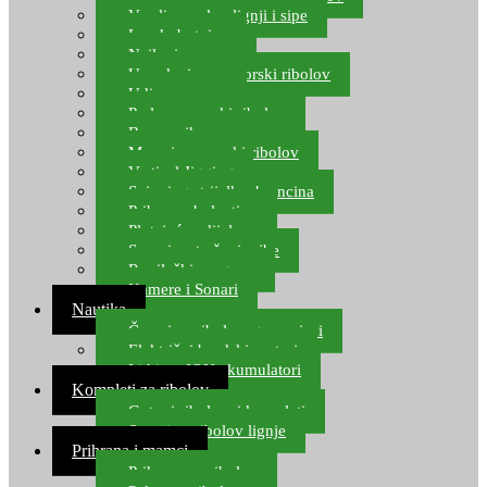
Varalice za lov lignji i sipe
Lov hobotnice
Najloni za more
Upredenice za morski ribolov
Udice za more
Perle za morski ribolov
Brum prihrana za more
Mamci za morski ribolov
Vertical Jigging
Spinning strijelke, brancina
Pribor za bolentino
Plutajuća odijela
Sonari za traženje ribe
Ronilački program
Kamere i Sonari
Nautika
Čamci za ribolov, gumenjaci
Električni brodski motori
Lithium ION akumulatori
Kompleti za ribolov
Gotovi ribolovni kompleti
Setovi za ribolov lignje
Prihrana i mamci
Prihrana za ribolov