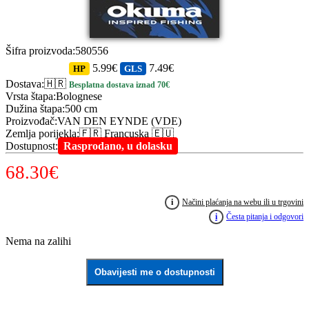
Šifra proizvoda
:
580556
5.99€
7.49€
HP
GLS
Dostava
:
🇭🇷
Besplatna dostava iznad 70€
Vrsta štapa
:
Bolognese
Dužina štapa
:
500 cm
Proizvođač
:
VAN DEN EYNDE (VDE)
Zemlja porijekla
:
🇫🇷 Francuska 🇪🇺
Dostupnost
:
Rasprodano, u dolasku
68.30
€
i
Načini plaćanja na webu ili u trgovini
i
Česta pitanja i odgovori
Nema na zalihi
Obavijesti me o dostupnosti