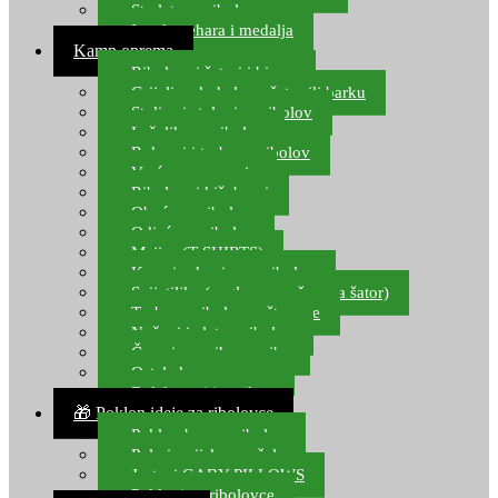
Starlete za ribolov
Izrada pehara i medalja
Kamp oprema
Ribolovni šatori i bivvy
Grijalice, kuhala za šator ili barku
Stolice i stolovi za ribolov
Ležaljke za ribolov
Ruksaci i torbe za ribolov
Vreće za spavanje
Ribolovni kišobrani
Obuća za ribolov
Odjeća za ribolov
Majice (T-SHIRTS)
Kape i rukavice za ribolov
Svijetiljke (naglavne, ručne, za šator)
Torbe za ribolovne štapove
Noževi i alat za ribolov
Čamci za prihranu ribe
Ostala kamp oprema
Dalekozori i optika
🎁 Poklon ideje za ribolovce
Poklon bon za ribolov
Polarizacijske naočale
Jastuci GABY PILLOWS
Pokloni za ribolovce