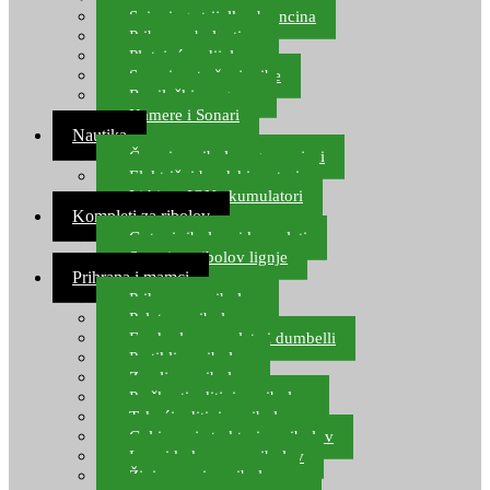
Spinning strijelke, brancina
Pribor za bolentino
Plutajuća odijela
Sonari za traženje ribe
Ronilački program
Kamere i Sonari
Nautika
Čamci za ribolov, gumenjaci
Električni brodski motori
Lithium ION akumulatori
Kompleti za ribolov
Gotovi ribolovni kompleti
Setovi za ribolov lignje
Prihrana i mamci
Prihrana za ribolov
Pelete za ribolov
Feeder lovne pelete i dumbelli
Partikli za ribolov
Zemlja za ribolov
Praškasti aditivi za ribolov
Tekući aditivi za ribolov
Gel i sprej atraktori za ribolov
Lovni kukuruz za ribolov
Živi mamci za ribolov