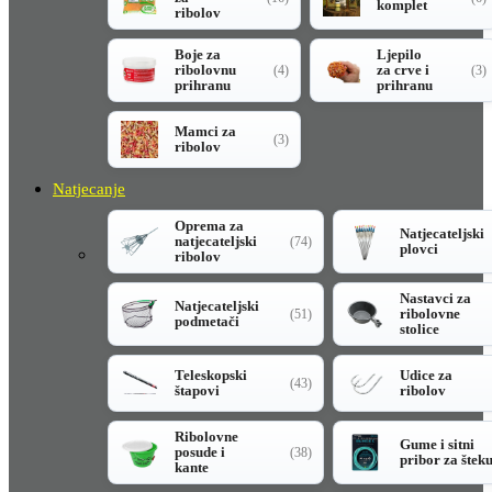
komplet
ribolov
Boje za
Ljepilo
ribolovnu
za crve i
(4)
(3)
prihranu
prihranu
Mamci za
(3)
ribolov
Natjecanje
Oprema za
Natjecateljski
natjecateljski
(74)
plovci
ribolov
Nastavci za
Natjecateljski
ribolovne
(51)
podmetači
stolice
Teleskopski
Udice za
(43)
štapovi
ribolov
Ribolovne
Gume i sitni
posude i
(38)
pribor za štek
kante