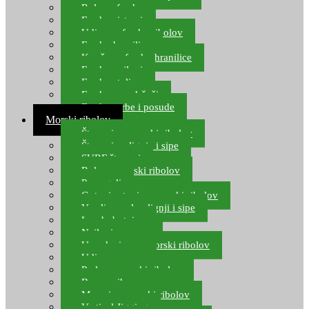
Role za feeder
Feeder sistemi
Udice za feeder ribolov
Feeder hranilice
Kopče za feeder hranilice
Feeder najloni
Feeder stolice
Feeder arm držači
Feeder torbe i posude
Morski ribolov
Štapovi za morski ribolov
Štapovi za lignje i sipe
SURF štapovi
Role za morski ribolov
Parangali
Gotovi setovi za morski ribolov
Varalice za lov lignji i sipe
Lov hobotnice
Najloni za more
Upredenice za morski ribolov
Udice za more
Perle za morski ribolov
Brum prihrana za more
Mamci za morski ribolov
Vertical Jigging