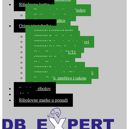
Ribolovne kutije
Transportne kutije za ribolov
Kutije za sitni pribor
Kutije za varalice
Orion pirotehnika
ORION VATROMETI
ORION Zračne bombe
ORION Rakete i raketni setovi
ORION Odašiljači zvuka
Orion Kategorija P1/T1
ORION Vulkani
Orion Kategorija F1
ORION Party pirotehnika
ORION nepirotehnički proizvodi
Start pištolji, streljivo i rakete
Kontakt
Savjeti za ribolov
Akcija
Ribolovne marke u ponudi