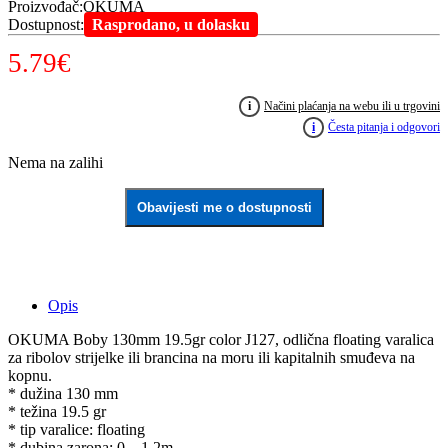
Proizvođač
:
OKUMA
Dostupnost
:
Rasprodano, u dolasku
5.79
€
i
Načini plaćanja na webu ili u trgovini
i
Česta pitanja i odgovori
Nema na zalihi
Obavijesti me o dostupnosti
Opis
OKUMA Boby 130mm 19.5gr color J127, odlična floating varalica
za ribolov strijelke ili brancina na moru ili kapitalnih smuđeva na
kopnu.
* dužina 130 mm
* težina 19.5 gr
* tip varalice: floating
* dubina zarona: 0 – 1.2m