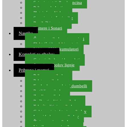
Spinning strijelke, brancina
Pribor za bolentino
Plutajuća odijela
Sonari za traženje ribe
Ronilački program
Kamere i Sonari
Nautika
Čamci za ribolov, gumenjaci
Električni brodski motori
Lithium ION akumulatori
Kompleti za ribolov
Gotovi ribolovni kompleti
Setovi za ribolov lignje
Prihrana i mamci
Prihrana za ribolov
Pelete za ribolov
Feeder lovne pelete i dumbelli
Partikli za ribolov
Zemlja za ribolov
Praškasti aditivi za ribolov
Tekući aditivi za ribolov
Gel i sprej atraktori za ribolov
Lovni kukuruz za ribolov
Živi mamci za ribolov
Ljepilo za crve i prihranu