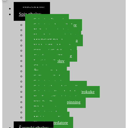
≡ IZBORNIK
Spin ribolov
Spinning štapovi
Spinning role za ribolov
Najloni za spinning
Upredenice za spinning
MADCAT Ribolov soma
Vobleri (Hard Lures)
Silikonci (Soft Lures)
Jig glave za silikonce
Leptiri za ribolov
Glavinjare
Žlice za ribolov
Sajlice za ribolov
Spinning setovi
Spinning kompleti varalica
Spinning udice, dvokuke, trokuke
Kopče, vrtilice i ringovi
Kliješta, škare za spinning
Ribolov pastrve
Spinning torbe
Mirisi za varalice
Plovci za predatore
Šaranski ribolov