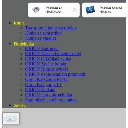
Pokloni za
Poklon bon za
(7)
ribolovce
ribolov
Kutije
Transportne kutije za ribolov
Kutije za sitni pribor
Kutije za varalice
Pirotehnika
ORION Vatrometi
ORION Rakete i raketni setovi
ORION Odašiljači zvuka
ORION Zračne bombe
ORION Rimske svijeće
ORION nepirotehnički proizvodi
Orion Kategorija P1/T1
Orion Kategorija F1
ORION Vulkani
ORION Party pirotehnika
Start pištolji, streljivo i rakete
Savjeti