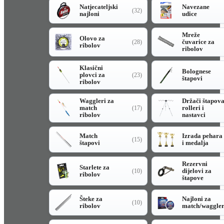
Natjecateljski
Navezane
(32)
najloni
udice
Mreže
Olovo za
čuvarice za
(28)
ribolov
ribolov
Klasični
Bolognese
plovci za
(23)
štapovi
ribolov
Waggleri za
Držači štapov
match
rolleri i
(17)
ribolov
nastavci
Match
Izrada pehara
(15)
štapovi
i medalja
Rezervni
Starlete za
dijelovi za
(10)
ribolov
štapove
Šteke za
Najloni za
(10)
ribolov
match/waggle