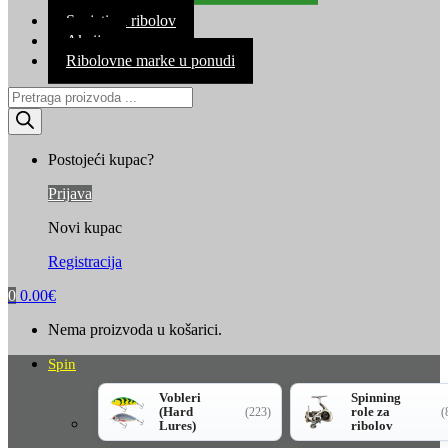
Kontakt
Savjeti za ribolov
Akcija
Ribolovne marke u ponudi
Products
search
Postojeći kupac?
Prijava
Novi kupac
Registracija
0
0.00
€
Nema proizvoda u košarici.
Spin
Vobleri
Spinning
(Hard
role za
(223)
(
Lures)
ribolov