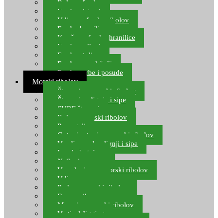
Role za feeder
Feeder sistemi
Udice za feeder ribolov
Feeder hranilice
Kopče za feeder hranilice
Feeder najloni
Feeder stolice
Feeder arm držači
Feeder torbe i posude
Morski ribolov
Štapovi za morski ribolov
Štapovi za lignje i sipe
SURF štapovi
Role za morski ribolov
Parangali
Gotovi setovi za morski ribolov
Varalice za lov lignji i sipe
Lov hobotnice
Najloni za more
Upredenice za morski ribolov
Udice za more
Perle za morski ribolov
Brum prihrana za more
Mamci za morski ribolov
Vertical Jigging