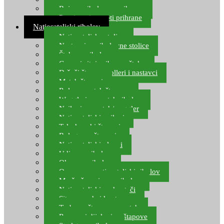
Boje za ribolovnu prihranu
Provjereni recepti prihrane
Natjecateljski ribolov
Natjecateljske stolice
Nastavci za ribolovne stolice
Šteke za ribolov
Gume i sitni pribor za šteku
Držači štapova rolleri i nastavci
Match štapovi
Role za match štapove
Waggleri za match ribolov
Najloni za match/waggler
Natjecateljski najloni
Teleskopski štapovi
Bolognese štapovi
Natjecateljski plovci
Udice za ribolov
Olovo za ribolov
Oprema za natjecateljski ribolov
Mreže čuvarice za ribolov
Natjecateljski podmetači
Sito, posude i kante
Torbe za štapove – match
Rezervni dijelovi za štapove