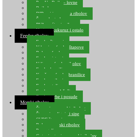
Pop Up Boile – lovne
Boile lovne
DIP-ovi i arome za ribolov
Šaranske torbe
PVA vrećice i pribor
Umjetni kukuruz i ostalo
Feeder ribolov
Feeder štapovi
Vrhovi za feeder štapove
Role za feeder
Feeder sistemi
Udice za feeder ribolov
Feeder hranilice
Kopče za feeder hranilice
Feeder najloni
Feeder stolice
Feeder arm držači
Feeder torbe i posude
Morski ribolov
Štapovi za morski ribolov
Štapovi za lignje i sipe
SURF štapovi
Role za morski ribolov
Parangali
Gotovi setovi za morski ribolov