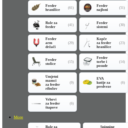
Feeder
Feeder
(61)
(51)
hranilice
najloni
Role za
Feeder
(41)
(30)
feeder
sistemi
Feeder
Kopče
arm
za feeder
(29)
(23)
držači
hranilice
Feeder
Feeder
torbe i
(15)
(14)
stolice
posude
Umjetni
EVA
mamci
kutije za
(9)
(6)
za feeder
predveze
ribolov
Vrhovi
za feeder
(6)
štapove
More
Role za
Spinning