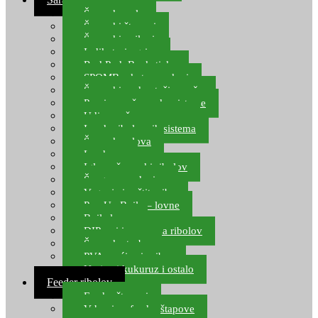
Šaranske role
Šaranski štapovi
Šaranski najloni
Indikatori ugriza
Rod Pod, Banksticks
SPOMB rakete, markeri
Šaranski podmetači, mreže
Pernice za šaranske sisteme
Udice za šarana, amura
Izrada ribolovnih sistema
Šaranska olova
Leadcore
Igle za šaranski ribolov
Špage, upredenice
Vaganje i zaštita ribe
Pop Up Boile – lovne
Boile lovne
DIP-ovi i arome za ribolov
Šaranske torbe
PVA vrećice i pribor
Umjetni kukuruz i ostalo
Feeder ribolov
Feeder štapovi
Vrhovi za feeder štapove