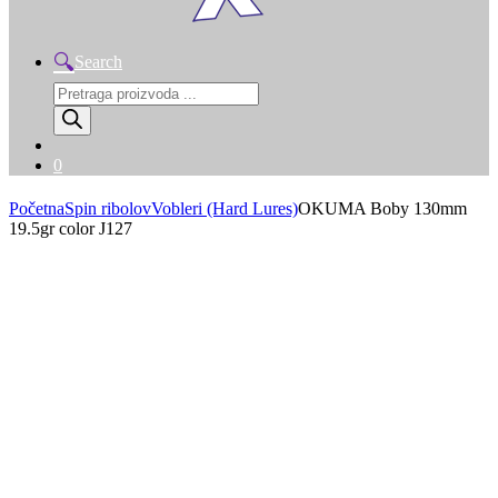
Search
Products
search
0
Početna
Spin ribolov
Vobleri (Hard Lures)
OKUMA Boby 130mm
19.5gr color J127