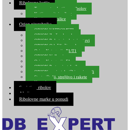
Ribolovne kutije
Transportne kutije za ribolov
Kutije za sitni pribor
Kutije za varalice
Orion pirotehnika
ORION VATROMETI
ORION Zračne bombe
ORION Rakete i raketni setovi
ORION Odašiljači zvuka
Orion Kategorija P1/T1
ORION Vulkani
Orion Kategorija F1
ORION Party pirotehnika
ORION nepirotehnički proizvodi
Start pištolji, streljivo i rakete
Kontakt
Savjeti za ribolov
Akcija
Ribolovne marke u ponudi