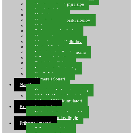
Varalice za lov lignji i sipe
Lov hobotnice
Najloni za more
Upredenice za morski ribolov
Udice za more
Perle za morski ribolov
Brum prihrana za more
Mamci za morski ribolov
Vertical Jigging
Spinning strijelke, brancina
Pribor za bolentino
Plutajuća odijela
Sonari za traženje ribe
Ronilački program
Kamere i Sonari
Nautika
Čamci za ribolov, gumenjaci
Električni brodski motori
Lithium ION akumulatori
Kompleti za ribolov
Gotovi ribolovni kompleti
Setovi za ribolov lignje
Prihrana i mamci
Prihrana za ribolov