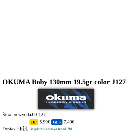
OKUMA Boby 130mm 19.5gr color J127
Šifra proizvoda
:
09J127
5.99€
7.49€
HP
GLS
Dostava
:
🇭🇷
Besplatna dostava iznad 70€