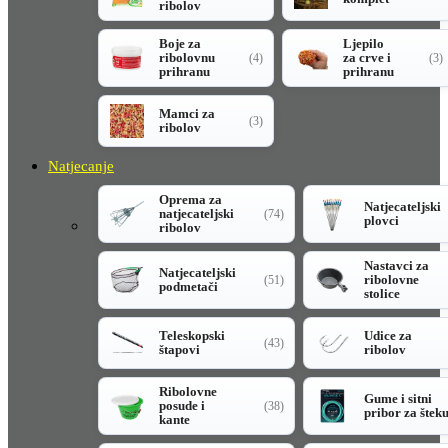
ribolov
Boje za
Ljepilo
ribolovnu
za crve i
(4)
(3)
prihranu
prihranu
Mamci za
(3)
ribolov
Natjecanje
Oprema za
Natjecateljski
natjecateljski
(74)
plovci
ribolov
Nastavci za
Natjecateljski
ribolovne
(51)
podmetači
stolice
Teleskopski
Udice za
(43)
štapovi
ribolov
Ribolovne
Gume i sitni
posude i
(38)
pribor za štek
kante