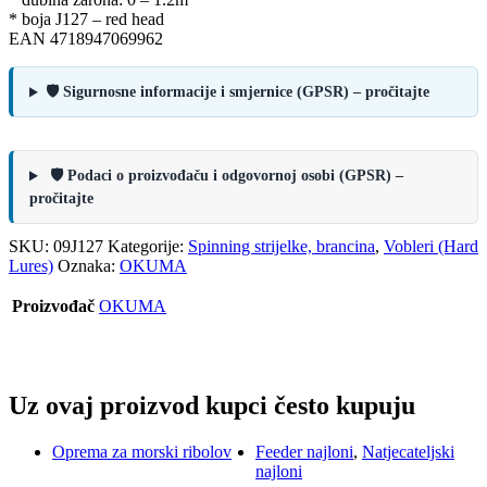
* boja J127 – red head
EAN 4718947069962
🛡️ Sigurnosne informacije i smjernice (GPSR) – pročitajte
🛡️ Podaci o proizvođaču i odgovornoj osobi (GPSR) –
pročitajte
SKU:
09J127
Kategorije:
Spinning strijelke, brancina
,
Vobleri (Hard
Lures)
Oznaka:
OKUMA
Proizvođač
OKUMA
Uz ovaj proizvod kupci često kupuju
Oprema za morski ribolov
Feeder najloni
,
Natjecateljski
najloni