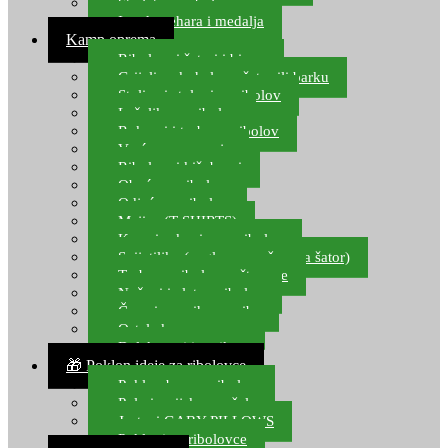
Starlete za ribolov
Izrada pehara i medalja
Kamp oprema
Ribolovni šatori i bivvy
Grijalice, kuhala za šator ili barku
Stolice i stolovi za ribolov
Ležaljke za ribolov
Ruksaci i torbe za ribolov
Vreće za spavanje
Ribolovni kišobrani
Obuća za ribolov
Odjeća za ribolov
Majice (T-SHIRTS)
Kape i rukavice za ribolov
Svijetiljke (naglavne, ručne, za šator)
Torbe za ribolovne štapove
Noževi i alat za ribolov
Čamci za prihranu ribe
Ostala kamp oprema
Dalekozori i optika
🎁 Poklon ideje za ribolovce
Poklon bon za ribolov
Polarizacijske naočale
Jastuci GABY PILLOWS
Pokloni za ribolovce