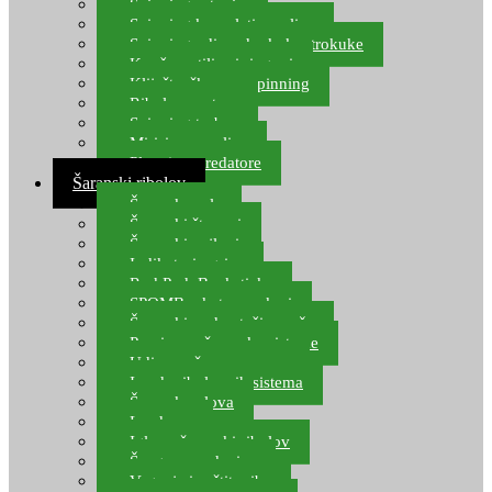
Spinning setovi
Spinning kompleti varalica
Spinning udice, dvokuke, trokuke
Kopče, vrtilice i ringovi
Kliješta, škare za spinning
Ribolov pastrve
Spinning torbe
Mirisi za varalice
Plovci za predatore
Šaranski ribolov
Šaranske role
Šaranski štapovi
Šaranski najloni
Indikatori ugriza
Rod Pod, Banksticks
SPOMB rakete, markeri
Šaranski podmetači, mreže
Pernice za šaranske sisteme
Udice za šarana, amura
Izrada ribolovnih sistema
Šaranska olova
Leadcore
Igle za šaranski ribolov
Špage, upredenice
Vaganje i zaštita ribe