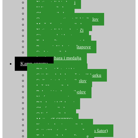
Natjecateljski plovci
Udice za ribolov
Olovo za ribolov
Oprema za natjecateljski ribolov
Mreže čuvarice za ribolov
Natjecateljski podmetači
Sito, posude i kante
Torbe za štapove – match
Rezervni dijelovi za štapove
Starlete za ribolov
Izrada pehara i medalja
Kamp oprema
Ribolovni šatori i bivvy
Grijalice, kuhala za šator ili barku
Stolice i stolovi za ribolov
Ležaljke za ribolov
Ruksaci i torbe za ribolov
Vreće za spavanje
Ribolovni kišobrani
Obuća za ribolov
Odjeća za ribolov
Majice (T-SHIRTS)
Kape i rukavice za ribolov
Svijetiljke (naglavne, ručne, za šator)
Torbe za ribolovne štapove