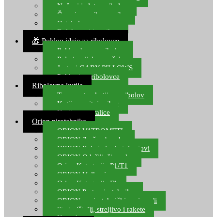
Noževi i alat za ribolov
Čamci za prihranu ribe
Ostala kamp oprema
Dalekozori i optika
🎁 Poklon ideje za ribolovce
Poklon bon za ribolov
Polarizacijske naočale
Jastuci GABY PILLOWS
Pokloni za ribolovce
Ribolovne kutije
Transportne kutije za ribolov
Kutije za sitni pribor
Kutije za varalice
Orion pirotehnika
ORION VATROMETI
ORION Zračne bombe
ORION Rakete i raketni setovi
ORION Odašiljači zvuka
Orion Kategorija P1/T1
ORION Vulkani
Orion Kategorija F1
ORION Party pirotehnika
ORION nepirotehnički proizvodi
Start pištolji, streljivo i rakete