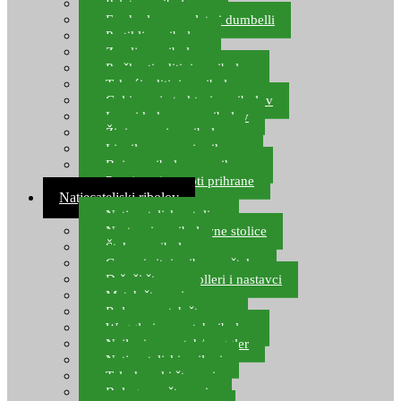
Pelete za ribolov
Feeder lovne pelete i dumbelli
Partikli za ribolov
Zemlja za ribolov
Praškasti aditivi za ribolov
Tekući aditivi za ribolov
Gel i sprej atraktori za ribolov
Lovni kukuruz za ribolov
Živi mamci za ribolov
Ljepilo za crve i prihranu
Boje za ribolovnu prihranu
Provjereni recepti prihrane
Natjecateljski ribolov
Natjecateljske stolice
Nastavci za ribolovne stolice
Šteke za ribolov
Gume i sitni pribor za šteku
Držači štapova rolleri i nastavci
Match štapovi
Role za match štapove
Waggleri za match ribolov
Najloni za match/waggler
Natjecateljski najloni
Teleskopski štapovi
Bolognese štapovi