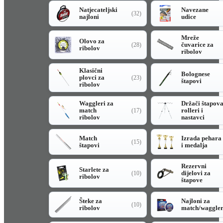
Natjecateljski
Navezane
(32)
najloni
udice
Mreže
Olovo za
čuvarice za
(28)
ribolov
ribolov
Klasični
Bolognese
plovci za
(23)
štapovi
ribolov
Waggleri za
Držači štapov
match
rolleri i
(17)
ribolov
nastavci
Match
Izrada pehara
(15)
štapovi
i medalja
Rezervni
Starlete za
dijelovi za
(10)
ribolov
štapove
Šteke za
Najloni za
(10)
ribolov
match/waggle