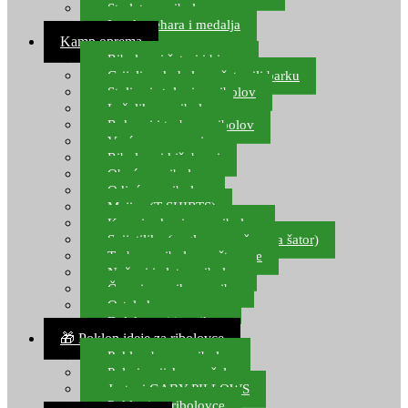
Starlete za ribolov
Izrada pehara i medalja
Kamp oprema
Ribolovni šatori i bivvy
Grijalice, kuhala za šator ili barku
Stolice i stolovi za ribolov
Ležaljke za ribolov
Ruksaci i torbe za ribolov
Vreće za spavanje
Ribolovni kišobrani
Obuća za ribolov
Odjeća za ribolov
Majice (T-SHIRTS)
Kape i rukavice za ribolov
Svijetiljke (naglavne, ručne, za šator)
Torbe za ribolovne štapove
Noževi i alat za ribolov
Čamci za prihranu ribe
Ostala kamp oprema
Dalekozori i optika
🎁 Poklon ideje za ribolovce
Poklon bon za ribolov
Polarizacijske naočale
Jastuci GABY PILLOWS
Pokloni za ribolovce