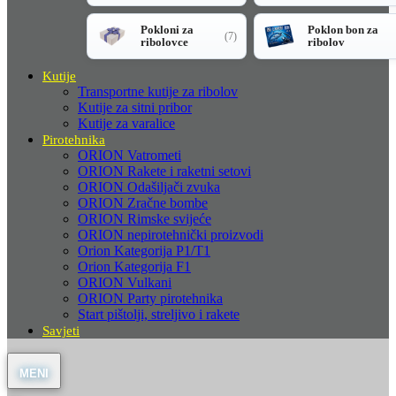
Pokloni za
Poklon bon za
(7)
ribolovce
ribolov
Kutije
Transportne kutije za ribolov
Kutije za sitni pribor
Kutije za varalice
Pirotehnika
ORION Vatrometi
ORION Rakete i raketni setovi
ORION Odašiljači zvuka
ORION Zračne bombe
ORION Rimske svijeće
ORION nepirotehnički proizvodi
Orion Kategorija P1/T1
Orion Kategorija F1
ORION Vulkani
ORION Party pirotehnika
Start pištolji, streljivo i rakete
Savjeti