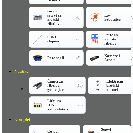
Gotovi
setovi za
Lov
(9)
(
morski
hobotnice
ribolov
Perle za
SURF
morski
(7)
(
štapovi
ribolov
Kamere i
Parangali
(5)
(
Sonari
Nautika
Čamci za
Električni
ribolov,
brodski
(13)
gumenjaci
motori
Lithium
ION
(2)
akumulatori
Kompleti
Setovi
Gotovi