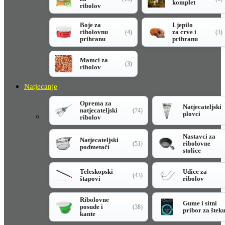
komplet
ribolov
Boje za
Ljepilo
ribolovnu
za crve i
(4)
(3)
prihranu
prihranu
Mamci za
(3)
ribolov
Natjecanje
Oprema za
Natjecateljski
natjecateljski
(74)
plovci
ribolov
Nastavci za
Natjecateljski
ribolovne
(51)
podmetači
stolice
Teleskopski
Udice za
(43)
štapovi
ribolov
Ribolovne
Gume i sitni
posude i
(38)
pribor za štek
kante