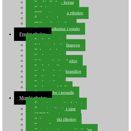
Pop Up Boile – lovne
Boile lovne
DIP-ovi i arome za ribolov
Šaranske torbe
PVA vrećice i pribor
Umjetni kukuruz i ostalo
Feeder ribolov
Feeder štapovi
Vrhovi za feeder štapove
Role za feeder
Feeder sistemi
Udice za feeder ribolov
Feeder hranilice
Kopče za feeder hranilice
Feeder najloni
Feeder stolice
Feeder arm držači
Feeder torbe i posude
Morski ribolov
Štapovi za morski ribolov
Štapovi za lignje i sipe
SURF štapovi
Role za morski ribolov
Parangali
Gotovi setovi za morski ribolov