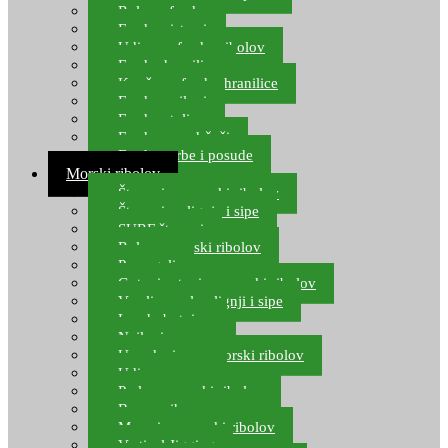
Role za feeder
Feeder sistemi
Udice za feeder ribolov
Feeder hranilice
Kopče za feeder hranilice
Feeder najloni
Feeder stolice
Feeder arm držači
Feeder torbe i posude
Morski ribolov
Štapovi za morski ribolov
Štapovi za lignje i sipe
SURF štapovi
Role za morski ribolov
Parangali
Gotovi setovi za morski ribolov
Varalice za lov lignji i sipe
Lov hobotnice
Najloni za more
Upredenice za morski ribolov
Udice za more
Perle za morski ribolov
Brum prihrana za more
Mamci za morski ribolov
Vertical Jigging