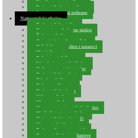
Ljepilo za crve i prihranu
Boje za ribolovnu prihranu
Provjereni recepti prihrane
Natjecateljski ribolov
Natjecateljske stolice
Nastavci za ribolovne stolice
Šteke za ribolov
Gume i sitni pribor za šteku
Držači štapova rolleri i nastavci
Match štapovi
Role za match štapove
Waggleri za match ribolov
Najloni za match/waggler
Natjecateljski najloni
Teleskopski štapovi
Bolognese štapovi
Natjecateljski plovci
Udice za ribolov
Olovo za ribolov
Oprema za natjecateljski ribolov
Mreže čuvarice za ribolov
Natjecateljski podmetači
Sito, posude i kante
Torbe za štapove – match
Rezervni dijelovi za štapove