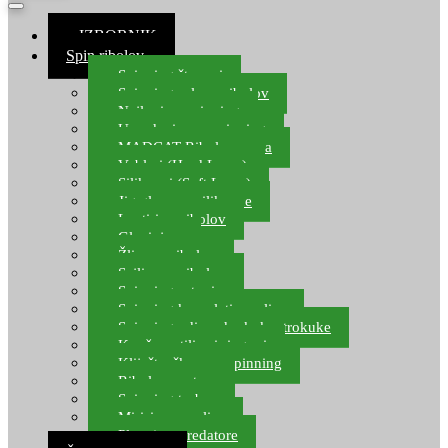
≡ IZBORNIK
Spin ribolov
Spinning štapovi
Spinning role za ribolov
Najloni za spinning
Upredenice za spinning
MADCAT Ribolov soma
Vobleri (Hard Lures)
Silikonci (Soft Lures)
Jig glave za silikonce
Leptiri za ribolov
Glavinjare
Žlice za ribolov
Sajlice za ribolov
Spinning setovi
Spinning kompleti varalica
Spinning udice, dvokuke, trokuke
Kopče, vrtilice i ringovi
Kliješta, škare za spinning
Ribolov pastrve
Spinning torbe
Mirisi za varalice
Plovci za predatore