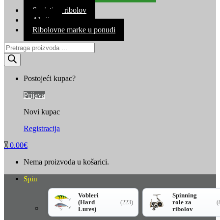
Kontakt
Savjeti za ribolov
Akcija
Ribolovne marke u ponudi
Products
search
Postojeći kupac?
Prijava
Novi kupac
Registracija
0
0.00
€
Nema proizvoda u košarici.
Spin
Vobleri
Spinning
(Hard
role za
(223)
(
Lures)
ribolov