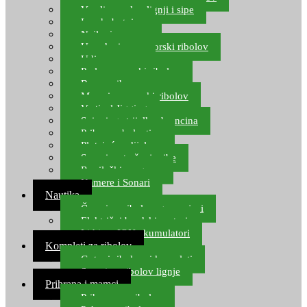
Varalice za lov lignji i sipe
Lov hobotnice
Najloni za more
Upredenice za morski ribolov
Udice za more
Perle za morski ribolov
Brum prihrana za more
Mamci za morski ribolov
Vertical Jigging
Spinning strijelke, brancina
Pribor za bolentino
Plutajuća odijela
Sonari za traženje ribe
Ronilački program
Kamere i Sonari
Nautika
Čamci za ribolov, gumenjaci
Električni brodski motori
Lithium ION akumulatori
Kompleti za ribolov
Gotovi ribolovni kompleti
Setovi za ribolov lignje
Prihrana i mamci
Prihrana za ribolov