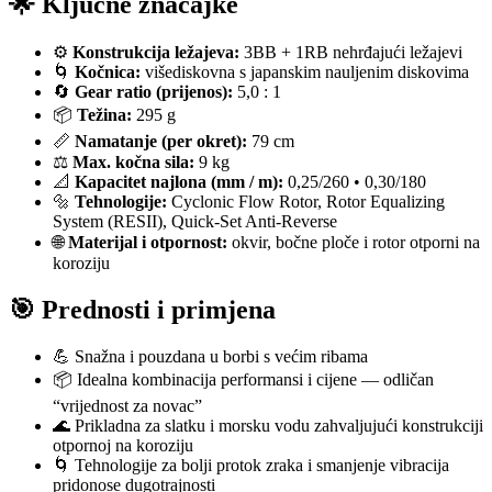
🌟 Ključne značajke
⚙️
Konstrukcija ležajeva:
3BB + 1RB nehrđajući ležajevi
🌀
Kočnica:
višediskovna s japanskim nauljenim diskovima
🔄
Gear ratio (prijenos):
5,0 : 1
📦
Težina:
295 g
📏
Namatanje (per okret):
79 cm
⚖️
Max. kočna sila:
9 kg
📐
Kapacitet najlona (mm / m):
0,25/260 • 0,30/180
🔩
Tehnologije:
Cyclonic Flow Rotor, Rotor Equalizing
System (RESII), Quick-Set Anti-Reverse
🌐
Materijal i otpornost:
okvir, bočne ploče i rotor otporni na
koroziju
🎯 Prednosti i primjena
💪 Snažna i pouzdana u borbi s većim ribama
📦 Idealna kombinacija performansi i cijene — odličan
“vrijednost za novac”
🌊 Prikladna za slatku i morsku vodu zahvaljujući konstrukciji
otpornoj na koroziju
🌀 Tehnologije za bolji protok zraka i smanjenje vibracija
pridonose dugotrajnosti