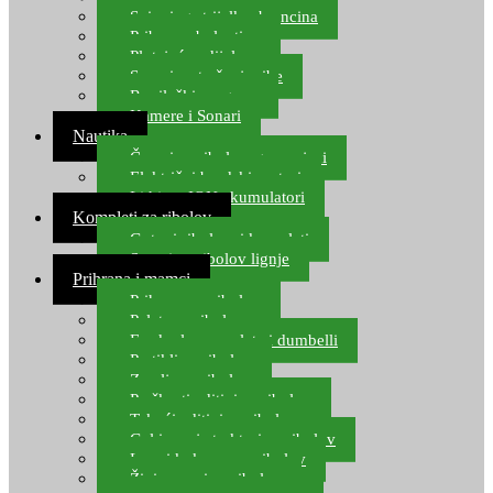
Spinning strijelke, brancina
Pribor za bolentino
Plutajuća odijela
Sonari za traženje ribe
Ronilački program
Kamere i Sonari
Nautika
Čamci za ribolov, gumenjaci
Električni brodski motori
Lithium ION akumulatori
Kompleti za ribolov
Gotovi ribolovni kompleti
Setovi za ribolov lignje
Prihrana i mamci
Prihrana za ribolov
Pelete za ribolov
Feeder lovne pelete i dumbelli
Partikli za ribolov
Zemlja za ribolov
Praškasti aditivi za ribolov
Tekući aditivi za ribolov
Gel i sprej atraktori za ribolov
Lovni kukuruz za ribolov
Živi mamci za ribolov