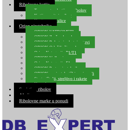
Ribolovne kutije
Transportne kutije za ribolov
Kutije za sitni pribor
Kutije za varalice
Orion pirotehnika
ORION VATROMETI
ORION Zračne bombe
ORION Rakete i raketni setovi
ORION Odašiljači zvuka
Orion Kategorija P1/T1
ORION Vulkani
Orion Kategorija F1
ORION Party pirotehnika
ORION nepirotehnički proizvodi
Start pištolji, streljivo i rakete
Kontakt
Savjeti za ribolov
Akcija
Ribolovne marke u ponudi