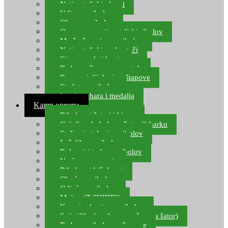
Natjecateljski plovci
Udice za ribolov
Olovo za ribolov
Oprema za natjecateljski ribolov
Mreže čuvarice za ribolov
Natjecateljski podmetači
Sito, posude i kante
Torbe za štapove – match
Rezervni dijelovi za štapove
Starlete za ribolov
Izrada pehara i medalja
Kamp oprema
Ribolovni šatori i bivvy
Grijalice, kuhala za šator ili barku
Stolice i stolovi za ribolov
Ležaljke za ribolov
Ruksaci i torbe za ribolov
Vreće za spavanje
Ribolovni kišobrani
Obuća za ribolov
Odjeća za ribolov
Majice (T-SHIRTS)
Kape i rukavice za ribolov
Svijetiljke (naglavne, ručne, za šator)
Torbe za ribolovne štapove