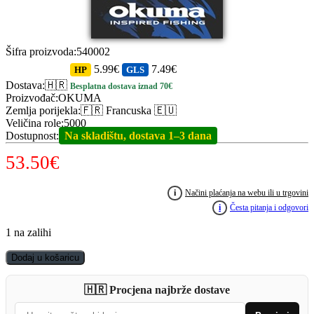
Šifra proizvoda
:
540002
5.99€
7.49€
HP
GLS
Dostava
:
🇭🇷
Besplatna dostava iznad 70€
Proizvođač
:
OKUMA
Zemlja porijekla
:
🇫🇷 Francuska 🇪🇺
Veličina role
:
5000
Dostupnost
:
Na skladištu, dostava 1–3 dana
53.50
€
i
Načini plaćanja na webu ili u trgovini
i
Česta pitanja i odgovori
1 na zalihi
OKUMA
Dodaj u košaricu
Acuador
ACU-
🇭🇷 Procjena najbrže dostave
5000A
quantity