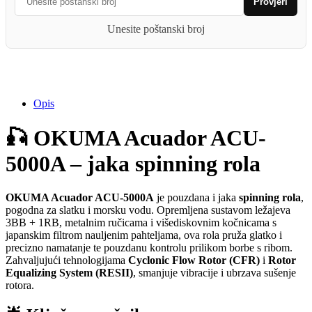
Provjeri
Unesite poštanski broj
Opis
🎣 OKUMA Acuador ACU-
5000A – jaka spinning rola
OKUMA Acuador ACU-5000A
je pouzdana i jaka
spinning rola
,
pogodna za slatku i morsku vodu. Opremljena sustavom ležajeva
3BB + 1RB, metalnim ručicama i višediskovnim kočnicama s
japanskim filtrom nauljenim pahteljama, ova rola pruža glatko i
precizno namatanje te pouzdanu kontrolu prilikom borbe s ribom.
Zahvaljujući tehnologijama
Cyclonic Flow Rotor (CFR)
i
Rotor
Equalizing System (RESII)
, smanjuje vibracije i ubrzava sušenje
rotora.