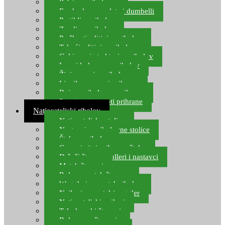
Pelete za ribolov
Feeder lovne pelete i dumbelli
Partikli za ribolov
Zemlja za ribolov
Praškasti aditivi za ribolov
Tekući aditivi za ribolov
Gel i sprej atraktori za ribolov
Lovni kukuruz za ribolov
Živi mamci za ribolov
Ljepilo za crve i prihranu
Boje za ribolovnu prihranu
Provjereni recepti prihrane
Natjecateljski ribolov
Natjecateljske stolice
Nastavci za ribolovne stolice
Šteke za ribolov
Gume i sitni pribor za šteku
Držači štapova rolleri i nastavci
Match štapovi
Role za match štapove
Waggleri za match ribolov
Najloni za match/waggler
Natjecateljski najloni
Teleskopski štapovi
Bolognese štapovi