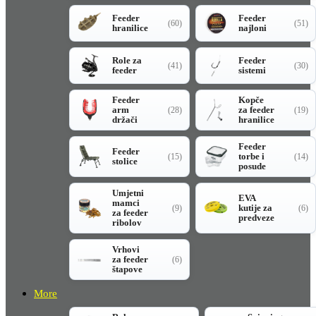
Feeder
Feeder
(60)
(51)
hranilice
najloni
Role za
Feeder
(41)
(30)
feeder
sistemi
Feeder
Kopče
arm
za feeder
(28)
(19)
držači
hranilice
Feeder
Feeder
torbe i
(15)
(14)
stolice
posude
Umjetni
EVA
mamci
kutije za
(9)
(6)
za feeder
predveze
ribolov
Vrhovi
za feeder
(6)
štapove
More