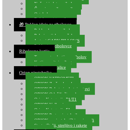
Noževi i alat za ribolov
Čamci za prihranu ribe
Ostala kamp oprema
Dalekozori i optika
🎁 Poklon ideje za ribolovce
Poklon bon za ribolov
Polarizacijske naočale
Jastuci GABY PILLOWS
Pokloni za ribolovce
Ribolovne kutije
Transportne kutije za ribolov
Kutije za sitni pribor
Kutije za varalice
Orion pirotehnika
ORION VATROMETI
ORION Zračne bombe
ORION Rakete i raketni setovi
ORION Odašiljači zvuka
Orion Kategorija P1/T1
ORION Vulkani
Orion Kategorija F1
ORION Party pirotehnika
ORION nepirotehnički proizvodi
Start pištolji, streljivo i rakete