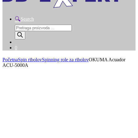
Search
Products
search
0
Početna
Spin ribolov
Spinning role za ribolov
OKUMA Acuador
ACU-5000A