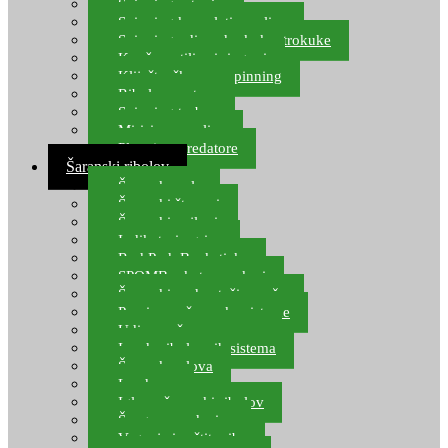
Spinning setovi
Spinning kompleti varalica
Spinning udice, dvokuke, trokuke
Kopče, vrtilice i ringovi
Kliješta, škare za spinning
Ribolov pastrve
Spinning torbe
Mirisi za varalice
Plovci za predatore
Šaranski ribolov
Šaranske role
Šaranski štapovi
Šaranski najloni
Indikatori ugriza
Rod Pod, Banksticks
SPOMB rakete, markeri
Šaranski podmetači, mreže
Pernice za šaranske sisteme
Udice za šarana, amura
Izrada ribolovnih sistema
Šaranska olova
Leadcore
Igle za šaranski ribolov
Špage, upredenice
Vaganje i zaštita ribe