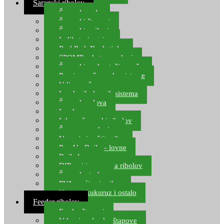
Šaranski ribolov
Šaranske role
Šaranski štapovi
Šaranski najloni
Indikatori ugriza
Rod Pod, Banksticks
SPOMB rakete, markeri
Šaranski podmetači, mreže
Pernice za šaranske sisteme
Udice za šarana, amura
Izrada ribolovnih sistema
Šaranska olova
Leadcore
Igle za šaranski ribolov
Špage, upredenice
Vaganje i zaštita ribe
Pop Up Boile – lovne
Boile lovne
DIP-ovi i arome za ribolov
Šaranske torbe
PVA vrećice i pribor
Umjetni kukuruz i ostalo
Feeder ribolov
Feeder štapovi
Vrhovi za feeder štapove