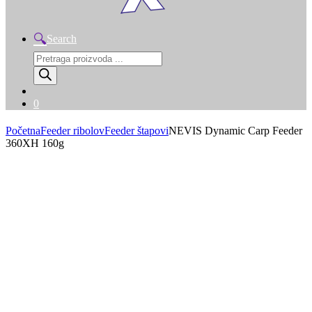
Search
Products
search
0
Početna
Feeder ribolov
Feeder štapovi
NEVIS Dynamic Carp Feeder
360XH 160g