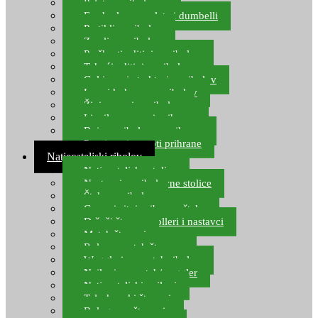
Pelete za ribolov
Feeder lovne pelete i dumbelli
Partikli za ribolov
Zemlja za ribolov
Praškasti aditivi za ribolov
Tekući aditivi za ribolov
Gel i sprej atraktori za ribolov
Lovni kukuruz za ribolov
Živi mamci za ribolov
Ljepilo za crve i prihranu
Boje za ribolovnu prihranu
Provjereni recepti prihrane
Natjecateljski ribolov
Natjecateljske stolice
Nastavci za ribolovne stolice
Šteke za ribolov
Gume i sitni pribor za šteku
Držači štapova rolleri i nastavci
Match štapovi
Role za match štapove
Waggleri za match ribolov
Najloni za match/waggler
Natjecateljski najloni
Teleskopski štapovi
Bolognese štapovi