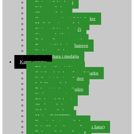
Natjecateljski plovci
Udice za ribolov
Olovo za ribolov
Oprema za natjecateljski ribolov
Mreže čuvarice za ribolov
Natjecateljski podmetači
Sito, posude i kante
Torbe za štapove – match
Rezervni dijelovi za štapove
Starlete za ribolov
Izrada pehara i medalja
Kamp oprema
Ribolovni šatori i bivvy
Grijalice, kuhala za šator ili barku
Stolice i stolovi za ribolov
Ležaljke za ribolov
Ruksaci i torbe za ribolov
Vreće za spavanje
Ribolovni kišobrani
Obuća za ribolov
Odjeća za ribolov
Majice (T-SHIRTS)
Kape i rukavice za ribolov
Svijetiljke (naglavne, ručne, za šator)
Torbe za ribolovne štapove