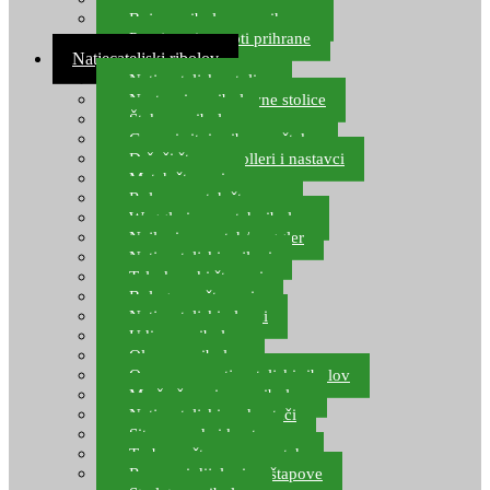
Boje za ribolovnu prihranu
Provjereni recepti prihrane
Natjecateljski ribolov
Natjecateljske stolice
Nastavci za ribolovne stolice
Šteke za ribolov
Gume i sitni pribor za šteku
Držači štapova rolleri i nastavci
Match štapovi
Role za match štapove
Waggleri za match ribolov
Najloni za match/waggler
Natjecateljski najloni
Teleskopski štapovi
Bolognese štapovi
Natjecateljski plovci
Udice za ribolov
Olovo za ribolov
Oprema za natjecateljski ribolov
Mreže čuvarice za ribolov
Natjecateljski podmetači
Sito, posude i kante
Torbe za štapove – match
Rezervni dijelovi za štapove