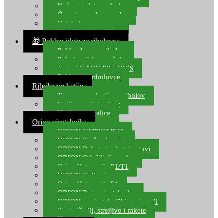
Noževi i alat za ribolov
Čamci za prihranu ribe
Ostala kamp oprema
Dalekozori i optika
🎁 Poklon ideje za ribolovce
Poklon bon za ribolov
Polarizacijske naočale
Jastuci GABY PILLOWS
Pokloni za ribolovce
Ribolovne kutije
Transportne kutije za ribolov
Kutije za sitni pribor
Kutije za varalice
Orion pirotehnika
ORION VATROMETI
ORION Zračne bombe
ORION Rakete i raketni setovi
ORION Odašiljači zvuka
Orion Kategorija P1/T1
ORION Vulkani
Orion Kategorija F1
ORION Party pirotehnika
ORION nepirotehnički proizvodi
Start pištolji, streljivo i rakete