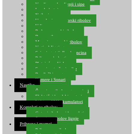
Varalice za lov lignji i sipe
Lov hobotnice
Najloni za more
Upredenice za morski ribolov
Udice za more
Perle za morski ribolov
Brum prihrana za more
Mamci za morski ribolov
Vertical Jigging
Spinning strijelke, brancina
Pribor za bolentino
Plutajuća odijela
Sonari za traženje ribe
Ronilački program
Kamere i Sonari
Nautika
Čamci za ribolov, gumenjaci
Električni brodski motori
Lithium ION akumulatori
Kompleti za ribolov
Gotovi ribolovni kompleti
Setovi za ribolov lignje
Prihrana i mamci
Prihrana za ribolov