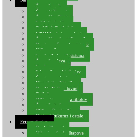
Šaranske role
Šaranski štapovi
Šaranski najloni
Indikatori ugriza
Rod Pod, Banksticks
SPOMB rakete, markeri
Šaranski podmetači, mreže
Pernice za šaranske sisteme
Udice za šarana, amura
Izrada ribolovnih sistema
Šaranska olova
Leadcore
Igle za šaranski ribolov
Špage, upredenice
Vaganje i zaštita ribe
Pop Up Boile – lovne
Boile lovne
DIP-ovi i arome za ribolov
Šaranske torbe
PVA vrećice i pribor
Umjetni kukuruz i ostalo
Feeder ribolov
Feeder štapovi
Vrhovi za feeder štapove