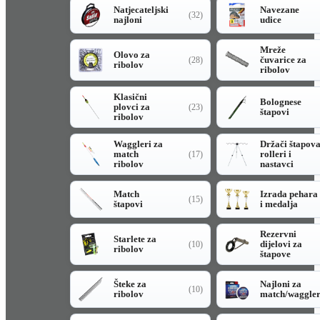
Natjecateljski
Navezane
(32)
najloni
udice
Mreže
Olovo za
čuvarice za
(28)
ribolov
ribolov
Klasični
Bolognese
plovci za
(23)
štapovi
ribolov
Waggleri za
Držači štapov
match
rolleri i
(17)
ribolov
nastavci
Match
Izrada pehara
(15)
štapovi
i medalja
Rezervni
Starlete za
dijelovi za
(10)
ribolov
štapove
Šteke za
Najloni za
(10)
ribolov
match/waggle