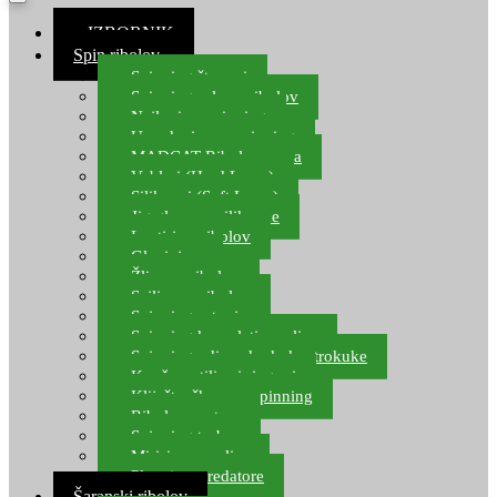
≡ IZBORNIK
Spin ribolov
Spinning štapovi
Spinning role za ribolov
Najloni za spinning
Upredenice za spinning
MADCAT Ribolov soma
Vobleri (Hard Lures)
Silikonci (Soft Lures)
Jig glave za silikonce
Leptiri za ribolov
Glavinjare
Žlice za ribolov
Sajlice za ribolov
Spinning setovi
Spinning kompleti varalica
Spinning udice, dvokuke, trokuke
Kopče, vrtilice i ringovi
Kliješta, škare za spinning
Ribolov pastrve
Spinning torbe
Mirisi za varalice
Plovci za predatore
Šaranski ribolov