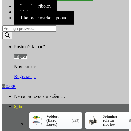
Kontakt
Savjeti za ribolov
Akcija
Ribolovne marke u ponudi
Products
search
Postojeći kupac?
Prijava
Novi kupac
Registracija
0
0.00
€
Nema proizvoda u košarici.
Spin
Vobleri
Spinning
(Hard
role za
(223)
(
Lures)
ribolov