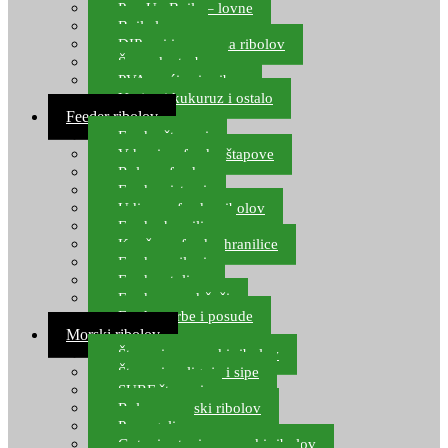
Pop Up Boile – lovne
Boile lovne
DIP-ovi i arome za ribolov
Šaranske torbe
PVA vrećice i pribor
Umjetni kukuruz i ostalo
Feeder ribolov
Feeder štapovi
Vrhovi za feeder štapove
Role za feeder
Feeder sistemi
Udice za feeder ribolov
Feeder hranilice
Kopče za feeder hranilice
Feeder najloni
Feeder stolice
Feeder arm držači
Feeder torbe i posude
Morski ribolov
Štapovi za morski ribolov
Štapovi za lignje i sipe
SURF štapovi
Role za morski ribolov
Parangali
Gotovi setovi za morski ribolov