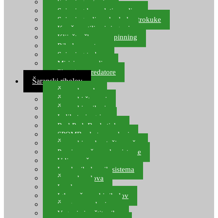
Spinning setovi
Spinning kompleti varalica
Spinning udice, dvokuke, trokuke
Kopče, vrtilice i ringovi
Kliješta, škare za spinning
Ribolov pastrve
Spinning torbe
Mirisi za varalice
Plovci za predatore
Šaranski ribolov
Šaranske role
Šaranski štapovi
Šaranski najloni
Indikatori ugriza
Rod Pod, Banksticks
SPOMB rakete, markeri
Šaranski podmetači, mreže
Pernice za šaranske sisteme
Udice za šarana, amura
Izrada ribolovnih sistema
Šaranska olova
Leadcore
Igle za šaranski ribolov
Špage, upredenice
Vaganje i zaštita ribe