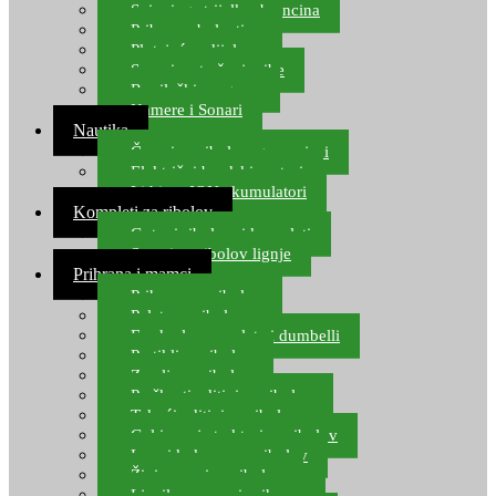
Spinning strijelke, brancina
Pribor za bolentino
Plutajuća odijela
Sonari za traženje ribe
Ronilački program
Kamere i Sonari
Nautika
Čamci za ribolov, gumenjaci
Električni brodski motori
Lithium ION akumulatori
Kompleti za ribolov
Gotovi ribolovni kompleti
Setovi za ribolov lignje
Prihrana i mamci
Prihrana za ribolov
Pelete za ribolov
Feeder lovne pelete i dumbelli
Partikli za ribolov
Zemlja za ribolov
Praškasti aditivi za ribolov
Tekući aditivi za ribolov
Gel i sprej atraktori za ribolov
Lovni kukuruz za ribolov
Živi mamci za ribolov
Ljepilo za crve i prihranu