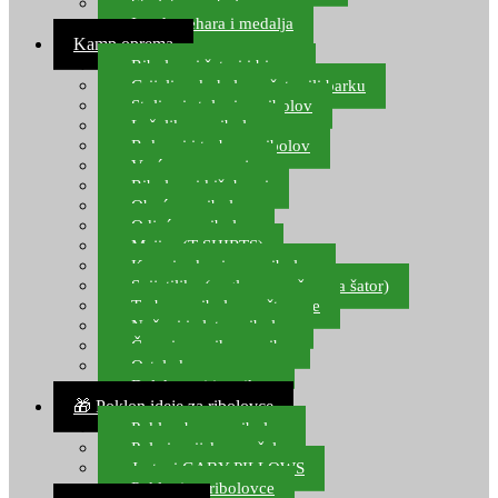
Starlete za ribolov
Izrada pehara i medalja
Kamp oprema
Ribolovni šatori i bivvy
Grijalice, kuhala za šator ili barku
Stolice i stolovi za ribolov
Ležaljke za ribolov
Ruksaci i torbe za ribolov
Vreće za spavanje
Ribolovni kišobrani
Obuća za ribolov
Odjeća za ribolov
Majice (T-SHIRTS)
Kape i rukavice za ribolov
Svijetiljke (naglavne, ručne, za šator)
Torbe za ribolovne štapove
Noževi i alat za ribolov
Čamci za prihranu ribe
Ostala kamp oprema
Dalekozori i optika
🎁 Poklon ideje za ribolovce
Poklon bon za ribolov
Polarizacijske naočale
Jastuci GABY PILLOWS
Pokloni za ribolovce