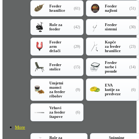
Feeder
Feeder
(61)
(51)
hranilice
najloni
Role za
Feeder
(42)
(30)
feeder
sistemi
Feeder
Kopče
arm
za feeder
(29)
(23)
držači
hranilice
Feeder
Feeder
torbe i
(15)
(14)
stolice
posude
Umjetni
EVA
mamci
kutije za
(9)
(6)
za feeder
predveze
ribolov
Vrhovi
za feeder
(6)
štapove
More
Role za
Spinning