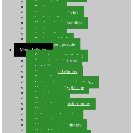
Role za feeder
Feeder sistemi
Udice za feeder ribolov
Feeder hranilice
Kopče za feeder hranilice
Feeder najloni
Feeder stolice
Feeder arm držači
Feeder torbe i posude
Morski ribolov
Štapovi za morski ribolov
Štapovi za lignje i sipe
SURF štapovi
Role za morski ribolov
Parangali
Gotovi setovi za morski ribolov
Varalice za lov lignji i sipe
Lov hobotnice
Najloni za more
Upredenice za morski ribolov
Udice za more
Perle za morski ribolov
Brum prihrana za more
Mamci za morski ribolov
Vertical Jigging