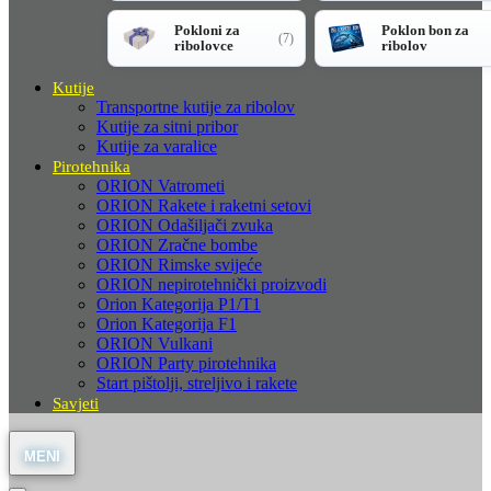
Pokloni za
Poklon bon za
(7)
ribolovce
ribolov
Kutije
Transportne kutije za ribolov
Kutije za sitni pribor
Kutije za varalice
Pirotehnika
ORION Vatrometi
ORION Rakete i raketni setovi
ORION Odašiljači zvuka
ORION Zračne bombe
ORION Rimske svijeće
ORION nepirotehnički proizvodi
Orion Kategorija P1/T1
Orion Kategorija F1
ORION Vulkani
ORION Party pirotehnika
Start pištolji, streljivo i rakete
Savjeti