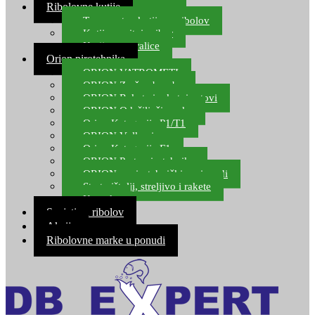
Ribolovne kutije
Transportne kutije za ribolov
Kutije za sitni pribor
Kutije za varalice
Orion pirotehnika
ORION VATROMETI
ORION Zračne bombe
ORION Rakete i raketni setovi
ORION Odašiljači zvuka
Orion Kategorija P1/T1
ORION Vulkani
Orion Kategorija F1
ORION Party pirotehnika
ORION nepirotehnički proizvodi
Start pištolji, streljivo i rakete
Kontakt
Savjeti za ribolov
Akcija
Ribolovne marke u ponudi