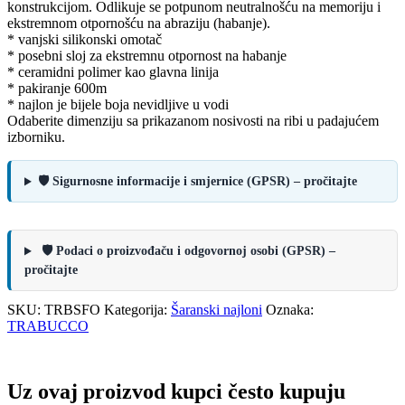
konstrukcijom. Odlikuje se potpunom neutralnošću na memoriju i
ekstremnom otpornošću na abraziju (habanje).
* vanjski silikonski omotač
* posebni sloj za ekstremnu otpornost na habanje
* ceramidni polimer kao glavna linija
* pakiranje 600m
* najlon je bijele boja nevidljive u vodi
Odaberite dimenziju sa prikazanom nosivosti na ribi u padajućem
izborniku.
🛡️ Sigurnosne informacije i smjernice (GPSR) – pročitajte
🛡️ Podaci o proizvođaču i odgovornoj osobi (GPSR) –
pročitajte
SKU:
TRBSFO
Kategorija:
Šaranski najloni
Oznaka:
TRABUCCO
Uz ovaj proizvod kupci često kupuju