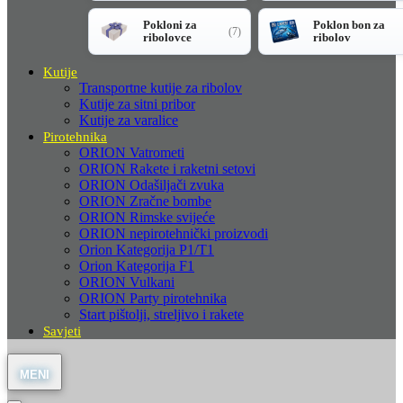
Pokloni za
Poklon bon za
(7)
ribolovce
ribolov
Kutije
Transportne kutije za ribolov
Kutije za sitni pribor
Kutije za varalice
Pirotehnika
ORION Vatrometi
ORION Rakete i raketni setovi
ORION Odašiljači zvuka
ORION Zračne bombe
ORION Rimske svijeće
ORION nepirotehnički proizvodi
Orion Kategorija P1/T1
Orion Kategorija F1
ORION Vulkani
ORION Party pirotehnika
Start pištolji, streljivo i rakete
Savjeti