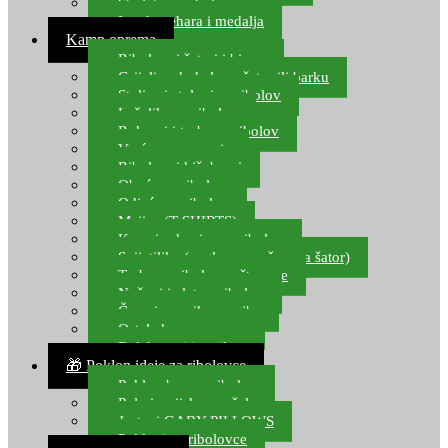
Starlete za ribolov
Izrada pehara i medalja
Kamp oprema
Ribolovni šatori i bivvy
Grijalice, kuhala za šator ili barku
Stolice i stolovi za ribolov
Ležaljke za ribolov
Ruksaci i torbe za ribolov
Vreće za spavanje
Ribolovni kišobrani
Obuća za ribolov
Odjeća za ribolov
Majice (T-SHIRTS)
Kape i rukavice za ribolov
Svijetiljke (naglavne, ručne, za šator)
Torbe za ribolovne štapove
Noževi i alat za ribolov
Čamci za prihranu ribe
Ostala kamp oprema
Dalekozori i optika
🎁 Poklon ideje za ribolovce
Poklon bon za ribolov
Polarizacijske naočale
Jastuci GABY PILLOWS
Pokloni za ribolovce