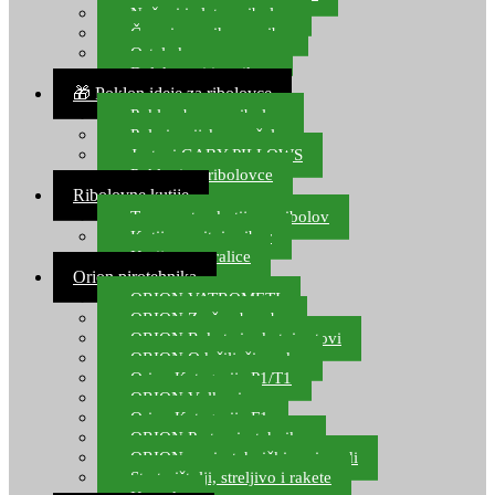
Noževi i alat za ribolov
Čamci za prihranu ribe
Ostala kamp oprema
Dalekozori i optika
🎁 Poklon ideje za ribolovce
Poklon bon za ribolov
Polarizacijske naočale
Jastuci GABY PILLOWS
Pokloni za ribolovce
Ribolovne kutije
Transportne kutije za ribolov
Kutije za sitni pribor
Kutije za varalice
Orion pirotehnika
ORION VATROMETI
ORION Zračne bombe
ORION Rakete i raketni setovi
ORION Odašiljači zvuka
Orion Kategorija P1/T1
ORION Vulkani
Orion Kategorija F1
ORION Party pirotehnika
ORION nepirotehnički proizvodi
Start pištolji, streljivo i rakete