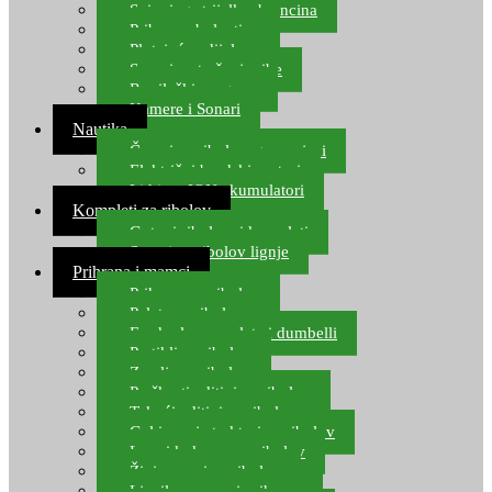
Spinning strijelke, brancina
Pribor za bolentino
Plutajuća odijela
Sonari za traženje ribe
Ronilački program
Kamere i Sonari
Nautika
Čamci za ribolov, gumenjaci
Električni brodski motori
Lithium ION akumulatori
Kompleti za ribolov
Gotovi ribolovni kompleti
Setovi za ribolov lignje
Prihrana i mamci
Prihrana za ribolov
Pelete za ribolov
Feeder lovne pelete i dumbelli
Partikli za ribolov
Zemlja za ribolov
Praškasti aditivi za ribolov
Tekući aditivi za ribolov
Gel i sprej atraktori za ribolov
Lovni kukuruz za ribolov
Živi mamci za ribolov
Ljepilo za crve i prihranu