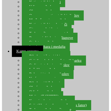
Natjecateljski plovci
Udice za ribolov
Olovo za ribolov
Oprema za natjecateljski ribolov
Mreže čuvarice za ribolov
Natjecateljski podmetači
Sito, posude i kante
Torbe za štapove – match
Rezervni dijelovi za štapove
Starlete za ribolov
Izrada pehara i medalja
Kamp oprema
Ribolovni šatori i bivvy
Grijalice, kuhala za šator ili barku
Stolice i stolovi za ribolov
Ležaljke za ribolov
Ruksaci i torbe za ribolov
Vreće za spavanje
Ribolovni kišobrani
Obuća za ribolov
Odjeća za ribolov
Majice (T-SHIRTS)
Kape i rukavice za ribolov
Svijetiljke (naglavne, ručne, za šator)
Torbe za ribolovne štapove