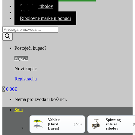
Kontakt
Savjeti za ribolov
Akcija
Ribolovne marke u ponudi
Products
search
Postojeći kupac?
Prijava
Novi kupac
Registracija
0
0.00
€
Nema proizvoda u košarici.
Spin
Vobleri
Spinning
(Hard
role za
(223)
(
Lures)
ribolov