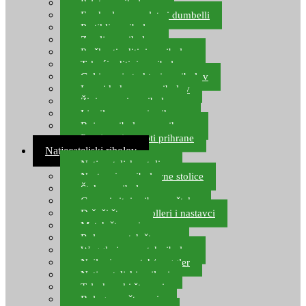
Pelete za ribolov
Feeder lovne pelete i dumbelli
Partikli za ribolov
Zemlja za ribolov
Praškasti aditivi za ribolov
Tekući aditivi za ribolov
Gel i sprej atraktori za ribolov
Lovni kukuruz za ribolov
Živi mamci za ribolov
Ljepilo za crve i prihranu
Boje za ribolovnu prihranu
Provjereni recepti prihrane
Natjecateljski ribolov
Natjecateljske stolice
Nastavci za ribolovne stolice
Šteke za ribolov
Gume i sitni pribor za šteku
Držači štapova rolleri i nastavci
Match štapovi
Role za match štapove
Waggleri za match ribolov
Najloni za match/waggler
Natjecateljski najloni
Teleskopski štapovi
Bolognese štapovi