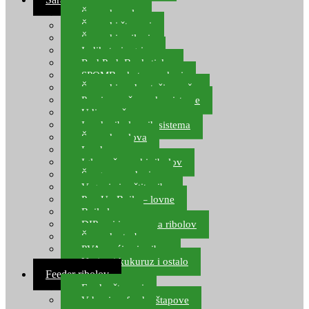
Šaranske role
Šaranski štapovi
Šaranski najloni
Indikatori ugriza
Rod Pod, Banksticks
SPOMB rakete, markeri
Šaranski podmetači, mreže
Pernice za šaranske sisteme
Udice za šarana, amura
Izrada ribolovnih sistema
Šaranska olova
Leadcore
Igle za šaranski ribolov
Špage, upredenice
Vaganje i zaštita ribe
Pop Up Boile – lovne
Boile lovne
DIP-ovi i arome za ribolov
Šaranske torbe
PVA vrećice i pribor
Umjetni kukuruz i ostalo
Feeder ribolov
Feeder štapovi
Vrhovi za feeder štapove