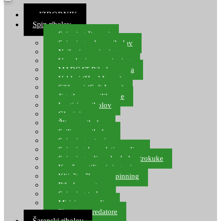
≡ IZBORNIK
Spin ribolov
Spinning štapovi
Spinning role za ribolov
Najloni za spinning
Upredenice za spinning
MADCAT Ribolov soma
Vobleri (Hard Lures)
Silikonci (Soft Lures)
Jig glave za silikonce
Leptiri za ribolov
Glavinjare
Žlice za ribolov
Sajlice za ribolov
Spinning setovi
Spinning kompleti varalica
Spinning udice, dvokuke, trokuke
Kopče, vrtilice i ringovi
Kliješta, škare za spinning
Ribolov pastrve
Spinning torbe
Mirisi za varalice
Plovci za predatore
Šaranski ribolov