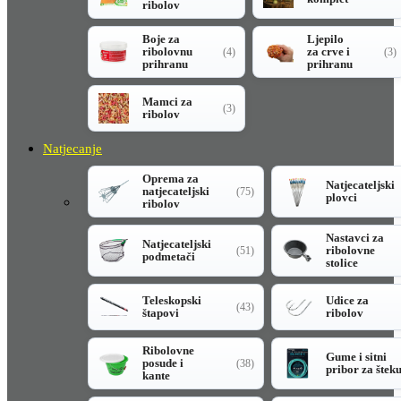
ribolov
Boje za
Ljepilo
ribolovnu
za crve i
(4)
(3)
prihranu
prihranu
Mamci za
(3)
ribolov
Natjecanje
Oprema za
Natjecateljski
natjecateljski
(75)
plovci
ribolov
Nastavci za
Natjecateljski
ribolovne
(51)
podmetači
stolice
Teleskopski
Udice za
(43)
štapovi
ribolov
Ribolovne
Gume i sitni
posude i
(38)
pribor za štek
kante