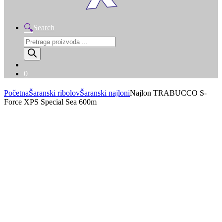
Search
Products
search
0
Početna
Šaranski ribolov
Šaranski najloni
Najlon TRABUCCO S-
Force XPS Special Sea 600m