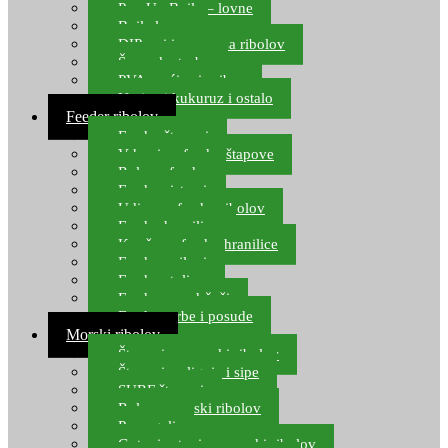
Pop Up Boile – lovne
Boile lovne
DIP-ovi i arome za ribolov
Šaranske torbe
PVA vrećice i pribor
Umjetni kukuruz i ostalo
Feeder ribolov
Feeder štapovi
Vrhovi za feeder štapove
Role za feeder
Feeder sistemi
Udice za feeder ribolov
Feeder hranilice
Kopče za feeder hranilice
Feeder najloni
Feeder stolice
Feeder arm držači
Feeder torbe i posude
Morski ribolov
Štapovi za morski ribolov
Štapovi za lignje i sipe
SURF štapovi
Role za morski ribolov
Parangali
Gotovi setovi za morski ribolov