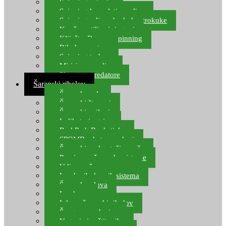
Spinning setovi
Spinning kompleti varalica
Spinning udice, dvokuke, trokuke
Kopče, vrtilice i ringovi
Kliješta, škare za spinning
Ribolov pastrve
Spinning torbe
Mirisi za varalice
Plovci za predatore
Šaranski ribolov
Šaranske role
Šaranski štapovi
Šaranski najloni
Indikatori ugriza
Rod Pod, Banksticks
SPOMB rakete, markeri
Šaranski podmetači, mreže
Pernice za šaranske sisteme
Udice za šarana, amura
Izrada ribolovnih sistema
Šaranska olova
Leadcore
Igle za šaranski ribolov
Špage, upredenice
Vaganje i zaštita ribe