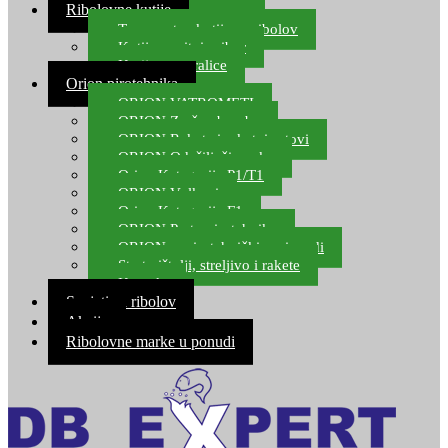
Ribolovne kutije
Transportne kutije za ribolov
Kutije za sitni pribor
Kutije za varalice
Orion pirotehnika
ORION VATROMETI
ORION Zračne bombe
ORION Rakete i raketni setovi
ORION Odašiljači zvuka
Orion Kategorija P1/T1
ORION Vulkani
Orion Kategorija F1
ORION Party pirotehnika
ORION nepirotehnički proizvodi
Start pištolji, streljivo i rakete
Kontakt
Savjeti za ribolov
Akcija
Ribolovne marke u ponudi