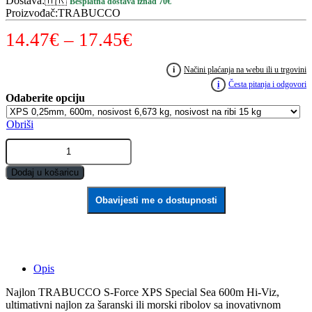
Dostava
:
🇭🇷
Besplatna dostava iznad 70€
Proizvođač
:
TRABUCCO
Raspon
14.47
€
–
17.45
€
cijena:
i
Načini plaćanja na webu ili u trgovini
od
i
Česta pitanja i odgovori
14.47€
Obriši
do
Najlon
17.45€
TRABUCCO
S-
Dodaj u košaricu
Force
XPS
Obavijesti me o dostupnosti
Special
Sea
600m
quantity
Opis
Najlon TRABUCCO S-Force XPS Special Sea 600m Hi-Viz,
ultimativni najlon za šaranski ili morski ribolov sa inovativnom