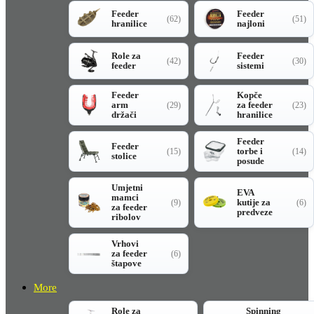
Feeder
Feeder
(62)
(51)
hranilice
najloni
Role za
Feeder
(42)
(30)
feeder
sistemi
Feeder
Kopče
arm
za feeder
(29)
(23)
držači
hranilice
Feeder
Feeder
torbe i
(15)
(14)
stolice
posude
Umjetni
EVA
mamci
kutije za
(9)
(6)
za feeder
predveze
ribolov
Vrhovi
za feeder
(6)
štapove
More
Role za
Spinning