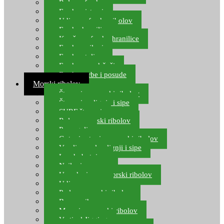
Role za feeder
Feeder sistemi
Udice za feeder ribolov
Feeder hranilice
Kopče za feeder hranilice
Feeder najloni
Feeder stolice
Feeder arm držači
Feeder torbe i posude
Morski ribolov
Štapovi za morski ribolov
Štapovi za lignje i sipe
SURF štapovi
Role za morski ribolov
Parangali
Gotovi setovi za morski ribolov
Varalice za lov lignji i sipe
Lov hobotnice
Najloni za more
Upredenice za morski ribolov
Udice za more
Perle za morski ribolov
Brum prihrana za more
Mamci za morski ribolov
Vertical Jigging