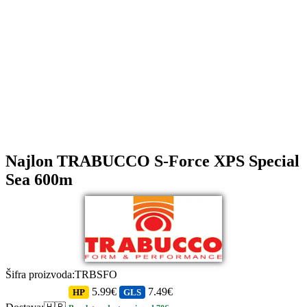
Najlon TRABUCCO S-Force XPS Special
Sea 600m
Šifra proizvoda
:
TRBSFO
5.99€
7.49€
HP
GLS