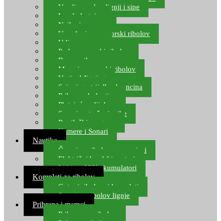
Varalice za lov lignji i sipe
Lov hobotnice
Najloni za more
Upredenice za morski ribolov
Udice za more
Perle za morski ribolov
Brum prihrana za more
Mamci za morski ribolov
Vertical Jigging
Spinning strijelke, brancina
Pribor za bolentino
Plutajuća odijela
Sonari za traženje ribe
Ronilački program
Kamere i Sonari
Nautika
Čamci za ribolov, gumenjaci
Električni brodski motori
Lithium ION akumulatori
Kompleti za ribolov
Gotovi ribolovni kompleti
Setovi za ribolov lignje
Prihrana i mamci
Prihrana za ribolov