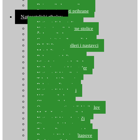
Boje za ribolovnu prihranu
Provjereni recepti prihrane
Natjecateljski ribolov
Natjecateljske stolice
Nastavci za ribolovne stolice
Šteke za ribolov
Gume i sitni pribor za šteku
Držači štapova rolleri i nastavci
Match štapovi
Role za match štapove
Waggleri za match ribolov
Najloni za match/waggler
Natjecateljski najloni
Teleskopski štapovi
Bolognese štapovi
Natjecateljski plovci
Udice za ribolov
Olovo za ribolov
Oprema za natjecateljski ribolov
Mreže čuvarice za ribolov
Natjecateljski podmetači
Sito, posude i kante
Torbe za štapove – match
Rezervni dijelovi za štapove