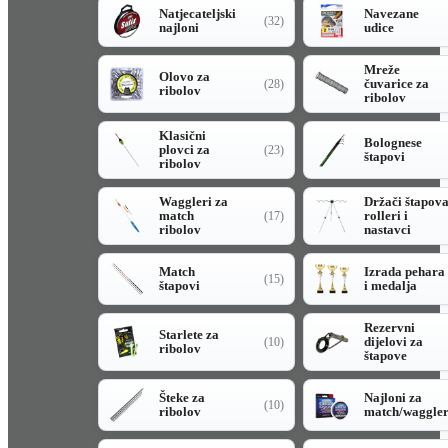
Natjecateljski
Navezane
(32)
najloni
udice
Mreže
Olovo za
čuvarice za
(28)
ribolov
ribolov
Klasični
Bolognese
plovci za
(23)
štapovi
ribolov
Waggleri za
Držači štapov
match
rolleri i
(17)
ribolov
nastavci
Match
Izrada pehara
(15)
štapovi
i medalja
Rezervni
Starlete za
dijelovi za
(10)
ribolov
štapove
Šteke za
Najloni za
(10)
ribolov
match/waggle