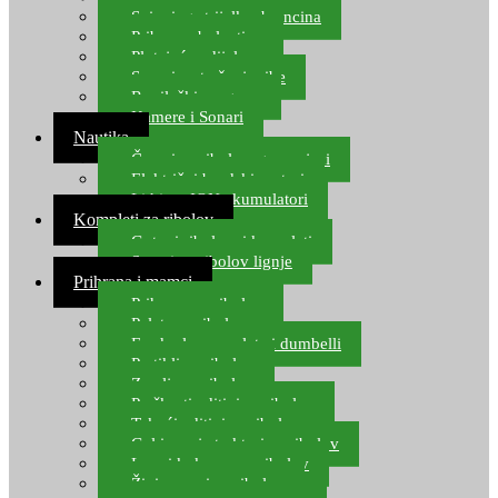
Spinning strijelke, brancina
Pribor za bolentino
Plutajuća odijela
Sonari za traženje ribe
Ronilački program
Kamere i Sonari
Nautika
Čamci za ribolov, gumenjaci
Električni brodski motori
Lithium ION akumulatori
Kompleti za ribolov
Gotovi ribolovni kompleti
Setovi za ribolov lignje
Prihrana i mamci
Prihrana za ribolov
Pelete za ribolov
Feeder lovne pelete i dumbelli
Partikli za ribolov
Zemlja za ribolov
Praškasti aditivi za ribolov
Tekući aditivi za ribolov
Gel i sprej atraktori za ribolov
Lovni kukuruz za ribolov
Živi mamci za ribolov