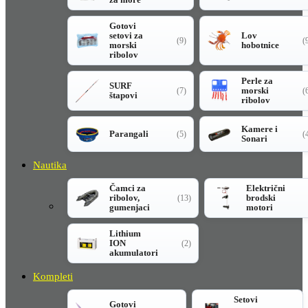
Gotovi
setovi za
Lov
(9)
(
morski
hobotnice
ribolov
Perle za
SURF
morski
(7)
(
štapovi
ribolov
Kamere i
Parangali
(5)
(
Sonari
Nautika
Čamci za
Električni
ribolov,
brodski
(13)
gumenjaci
motori
Lithium
ION
(2)
akumulatori
Kompleti
Setovi
Gotovi