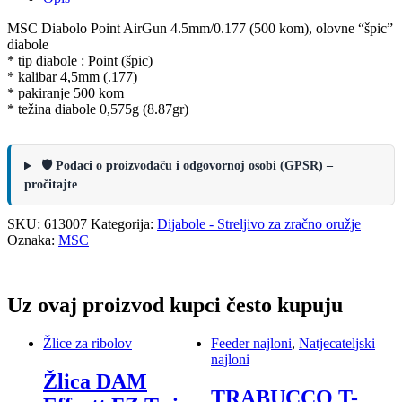
MSC Diabolo Point AirGun 4.5mm/0.177 (500 kom), olovne “špic”
diabole
* tip diabole : Point (špic)
* kalibar 4,5mm (.177)
* pakiranje 500 kom
* težina diabole 0,575g (8.87gr)
🛡️ Podaci o proizvođaču i odgovornoj osobi (GPSR) –
pročitajte
SKU:
613007
Kategorija:
Dijabole - Streljivo za zračno oružje
Oznaka:
MSC
Uz ovaj proizvod kupci često kupuju
Žlice za ribolov
Feeder najloni
,
Natjecateljski
najloni
Žlica DAM
TRABUCCO T-