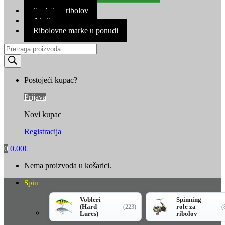
Kontakt
Savjeti za ribolov
Akcija
Ribolovne marke u ponudi
Products
search
Postojeći kupac?
Prijava
Novi kupac
Registracija
0
0.00
€
Nema proizvoda u košarici.
Spin
Vobleri
Spinning
(Hard
role za
(223)
(
Lures)
ribolov