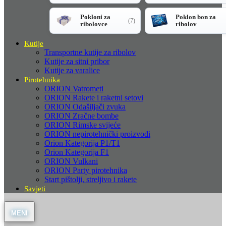
Pokloni za
Poklon bon za
(7)
ribolovce
ribolov
Kutije
Transportne kutije za ribolov
Kutije za sitni pribor
Kutije za varalice
Pirotehnika
ORION Vatrometi
ORION Rakete i raketni setovi
ORION Odašiljači zvuka
ORION Zračne bombe
ORION Rimske svijeće
ORION nepirotehnički proizvodi
Orion Kategorija P1/T1
Orion Kategorija F1
ORION Vulkani
ORION Party pirotehnika
Start pištolji, streljivo i rakete
Savjeti