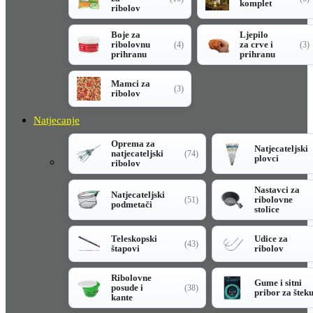
komplet
ribolov
Boje za
Ljepilo
ribolovnu
za crve i
(4)
(3)
prihranu
prihranu
Mamci za
(3)
ribolov
Natjecanje
Oprema za
Natjecateljski
natjecateljski
(74)
plovci
ribolov
Nastavci za
Natjecateljski
ribolovne
(51)
podmetači
stolice
Teleskopski
Udice za
(43)
štapovi
ribolov
Ribolovne
Gume i sitni
posude i
(38)
pribor za štek
kante