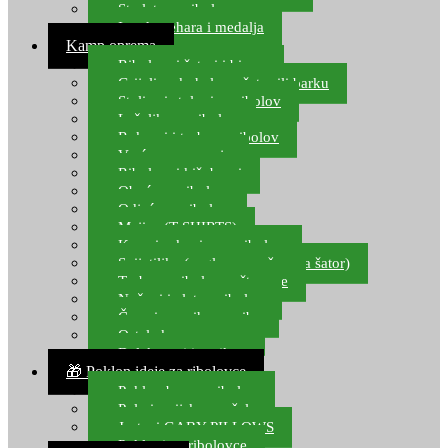
Starlete za ribolov
Izrada pehara i medalja
Kamp oprema
Ribolovni šatori i bivvy
Grijalice, kuhala za šator ili barku
Stolice i stolovi za ribolov
Ležaljke za ribolov
Ruksaci i torbe za ribolov
Vreće za spavanje
Ribolovni kišobrani
Obuća za ribolov
Odjeća za ribolov
Majice (T-SHIRTS)
Kape i rukavice za ribolov
Svijetiljke (naglavne, ručne, za šator)
Torbe za ribolovne štapove
Noževi i alat za ribolov
Čamci za prihranu ribe
Ostala kamp oprema
Dalekozori i optika
🎁 Poklon ideje za ribolovce
Poklon bon za ribolov
Polarizacijske naočale
Jastuci GABY PILLOWS
Pokloni za ribolovce