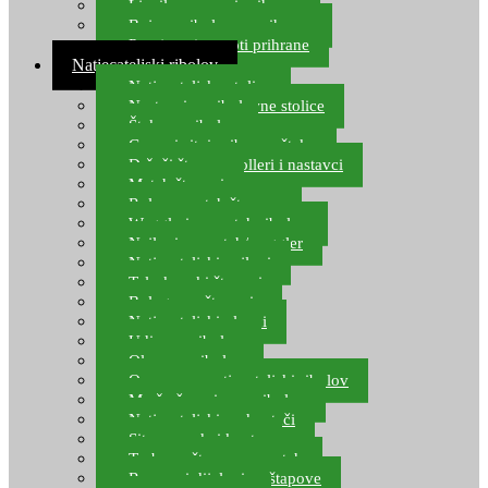
Ljepilo za crve i prihranu
Boje za ribolovnu prihranu
Provjereni recepti prihrane
Natjecateljski ribolov
Natjecateljske stolice
Nastavci za ribolovne stolice
Šteke za ribolov
Gume i sitni pribor za šteku
Držači štapova rolleri i nastavci
Match štapovi
Role za match štapove
Waggleri za match ribolov
Najloni za match/waggler
Natjecateljski najloni
Teleskopski štapovi
Bolognese štapovi
Natjecateljski plovci
Udice za ribolov
Olovo za ribolov
Oprema za natjecateljski ribolov
Mreže čuvarice za ribolov
Natjecateljski podmetači
Sito, posude i kante
Torbe za štapove – match
Rezervni dijelovi za štapove