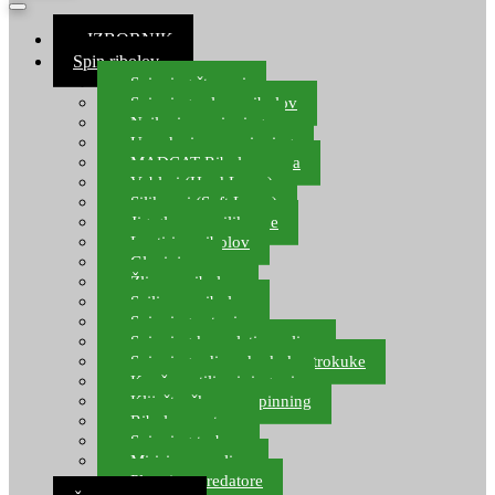
≡ IZBORNIK
Spin ribolov
Spinning štapovi
Spinning role za ribolov
Najloni za spinning
Upredenice za spinning
MADCAT Ribolov soma
Vobleri (Hard Lures)
Silikonci (Soft Lures)
Jig glave za silikonce
Leptiri za ribolov
Glavinjare
Žlice za ribolov
Sajlice za ribolov
Spinning setovi
Spinning kompleti varalica
Spinning udice, dvokuke, trokuke
Kopče, vrtilice i ringovi
Kliješta, škare za spinning
Ribolov pastrve
Spinning torbe
Mirisi za varalice
Plovci za predatore