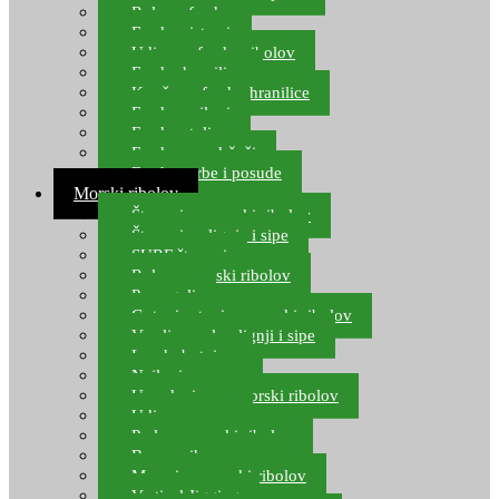
Role za feeder
Feeder sistemi
Udice za feeder ribolov
Feeder hranilice
Kopče za feeder hranilice
Feeder najloni
Feeder stolice
Feeder arm držači
Feeder torbe i posude
Morski ribolov
Štapovi za morski ribolov
Štapovi za lignje i sipe
SURF štapovi
Role za morski ribolov
Parangali
Gotovi setovi za morski ribolov
Varalice za lov lignji i sipe
Lov hobotnice
Najloni za more
Upredenice za morski ribolov
Udice za more
Perle za morski ribolov
Brum prihrana za more
Mamci za morski ribolov
Vertical Jigging