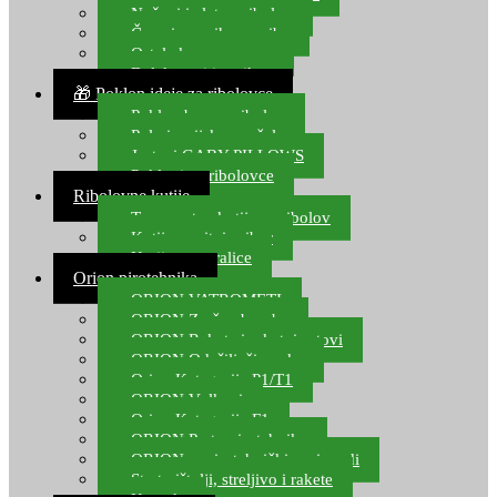
Noževi i alat za ribolov
Čamci za prihranu ribe
Ostala kamp oprema
Dalekozori i optika
🎁 Poklon ideje za ribolovce
Poklon bon za ribolov
Polarizacijske naočale
Jastuci GABY PILLOWS
Pokloni za ribolovce
Ribolovne kutije
Transportne kutije za ribolov
Kutije za sitni pribor
Kutije za varalice
Orion pirotehnika
ORION VATROMETI
ORION Zračne bombe
ORION Rakete i raketni setovi
ORION Odašiljači zvuka
Orion Kategorija P1/T1
ORION Vulkani
Orion Kategorija F1
ORION Party pirotehnika
ORION nepirotehnički proizvodi
Start pištolji, streljivo i rakete