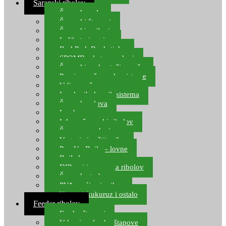
Šaranski ribolov
Šaranske role
Šaranski štapovi
Šaranski najloni
Indikatori ugriza
Rod Pod, Banksticks
SPOMB rakete, markeri
Šaranski podmetači, mreže
Pernice za šaranske sisteme
Udice za šarana, amura
Izrada ribolovnih sistema
Šaranska olova
Leadcore
Igle za šaranski ribolov
Špage, upredenice
Vaganje i zaštita ribe
Pop Up Boile – lovne
Boile lovne
DIP-ovi i arome za ribolov
Šaranske torbe
PVA vrećice i pribor
Umjetni kukuruz i ostalo
Feeder ribolov
Feeder štapovi
Vrhovi za feeder štapove