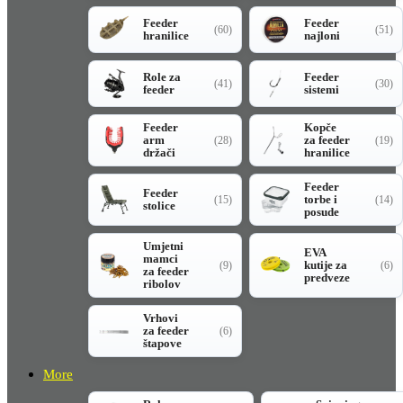
Feeder
Feeder
(60)
(51)
hranilice
najloni
Role za
Feeder
(41)
(30)
feeder
sistemi
Feeder
Kopče
arm
za feeder
(28)
(19)
držači
hranilice
Feeder
Feeder
torbe i
(15)
(14)
stolice
posude
Umjetni
EVA
mamci
kutije za
(9)
(6)
za feeder
predveze
ribolov
Vrhovi
za feeder
(6)
štapove
More