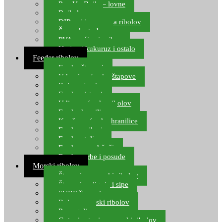
Pop Up Boile – lovne
Boile lovne
DIP-ovi i arome za ribolov
Šaranske torbe
PVA vrećice i pribor
Umjetni kukuruz i ostalo
Feeder ribolov
Feeder štapovi
Vrhovi za feeder štapove
Role za feeder
Feeder sistemi
Udice za feeder ribolov
Feeder hranilice
Kopče za feeder hranilice
Feeder najloni
Feeder stolice
Feeder arm držači
Feeder torbe i posude
Morski ribolov
Štapovi za morski ribolov
Štapovi za lignje i sipe
SURF štapovi
Role za morski ribolov
Parangali
Gotovi setovi za morski ribolov