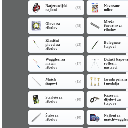
Natjecateljski
Navezane
(32)
najloni
udice
Mreže
Olovo za
čuvarice za
(28)
ribolov
ribolov
Klasični
Bolognese
plovci za
(23)
štapovi
ribolov
Waggleri za
Držači štapov
match
rolleri i
(17)
ribolov
nastavci
Match
Izrada pehara
(15)
štapovi
i medalja
Rezervni
Starlete za
dijelovi za
(10)
ribolov
štapove
Šteke za
Najloni za
(10)
ribolov
match/waggle