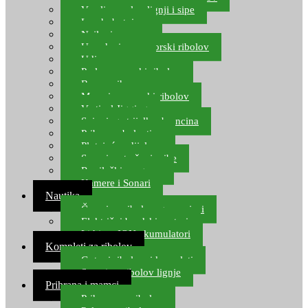
Varalice za lov lignji i sipe
Lov hobotnice
Najloni za more
Upredenice za morski ribolov
Udice za more
Perle za morski ribolov
Brum prihrana za more
Mamci za morski ribolov
Vertical Jigging
Spinning strijelke, brancina
Pribor za bolentino
Plutajuća odijela
Sonari za traženje ribe
Ronilački program
Kamere i Sonari
Nautika
Čamci za ribolov, gumenjaci
Električni brodski motori
Lithium ION akumulatori
Kompleti za ribolov
Gotovi ribolovni kompleti
Setovi za ribolov lignje
Prihrana i mamci
Prihrana za ribolov