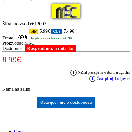
Šifra proizvoda
:
613007
5.99€
7.49€
HP
GLS
Dostava
:
🇭🇷
Besplatna dostava iznad 70€
Proizvođač
:
MSC
Dostupnost
:
Rasprodano, u dolasku
8.99
€
i
Načini plaćanja na webu ili u trgovini
i
Česta pitanja i odgovori
Nema na zalihi
Obavijesti me o dostupnosti
Opis