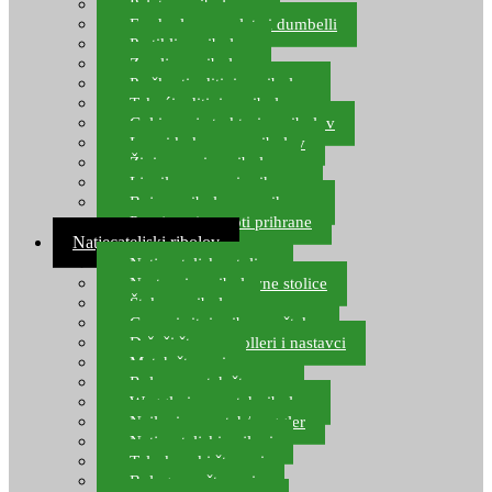
Pelete za ribolov
Feeder lovne pelete i dumbelli
Partikli za ribolov
Zemlja za ribolov
Praškasti aditivi za ribolov
Tekući aditivi za ribolov
Gel i sprej atraktori za ribolov
Lovni kukuruz za ribolov
Živi mamci za ribolov
Ljepilo za crve i prihranu
Boje za ribolovnu prihranu
Provjereni recepti prihrane
Natjecateljski ribolov
Natjecateljske stolice
Nastavci za ribolovne stolice
Šteke za ribolov
Gume i sitni pribor za šteku
Držači štapova rolleri i nastavci
Match štapovi
Role za match štapove
Waggleri za match ribolov
Najloni za match/waggler
Natjecateljski najloni
Teleskopski štapovi
Bolognese štapovi