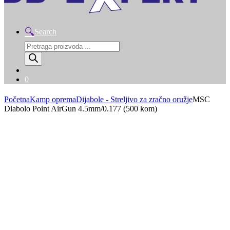
Search
Products
search
0
Početna
Kamp oprema
Dijabole - Streljivo za zračno oružje
MSC
Diabolo Point AirGun 4.5mm/0.177 (500 kom)