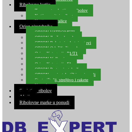
Ribolovne kutije
Transportne kutije za ribolov
Kutije za sitni pribor
Kutije za varalice
Orion pirotehnika
ORION VATROMETI
ORION Zračne bombe
ORION Rakete i raketni setovi
ORION Odašiljači zvuka
Orion Kategorija P1/T1
ORION Vulkani
Orion Kategorija F1
ORION Party pirotehnika
ORION nepirotehnički proizvodi
Start pištolji, streljivo i rakete
Kontakt
Savjeti za ribolov
Akcija
Ribolovne marke u ponudi