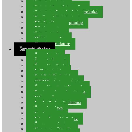
Spinning setovi
Spinning kompleti varalica
Spinning udice, dvokuke, trokuke
Kopče, vrtilice i ringovi
Kliješta, škare za spinning
Ribolov pastrve
Spinning torbe
Mirisi za varalice
Plovci za predatore
Šaranski ribolov
Šaranske role
Šaranski štapovi
Šaranski najloni
Indikatori ugriza
Rod Pod, Banksticks
SPOMB rakete, markeri
Šaranski podmetači, mreže
Pernice za šaranske sisteme
Udice za šarana, amura
Izrada ribolovnih sistema
Šaranska olova
Leadcore
Igle za šaranski ribolov
Špage, upredenice
Vaganje i zaštita ribe