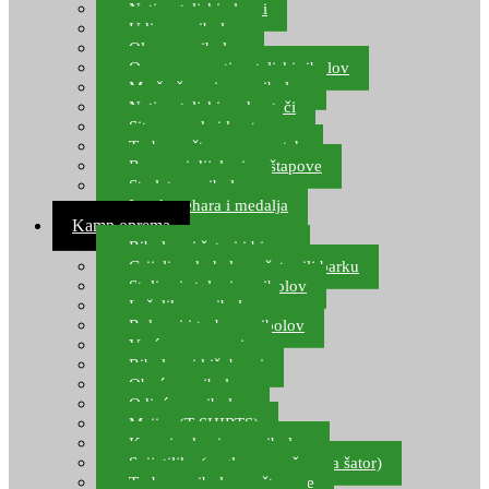
Natjecateljski plovci
Udice za ribolov
Olovo za ribolov
Oprema za natjecateljski ribolov
Mreže čuvarice za ribolov
Natjecateljski podmetači
Sito, posude i kante
Torbe za štapove – match
Rezervni dijelovi za štapove
Starlete za ribolov
Izrada pehara i medalja
Kamp oprema
Ribolovni šatori i bivvy
Grijalice, kuhala za šator ili barku
Stolice i stolovi za ribolov
Ležaljke za ribolov
Ruksaci i torbe za ribolov
Vreće za spavanje
Ribolovni kišobrani
Obuća za ribolov
Odjeća za ribolov
Majice (T-SHIRTS)
Kape i rukavice za ribolov
Svijetiljke (naglavne, ručne, za šator)
Torbe za ribolovne štapove