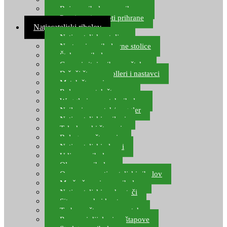
Boje za ribolovnu prihranu
Provjereni recepti prihrane
Natjecateljski ribolov
Natjecateljske stolice
Nastavci za ribolovne stolice
Šteke za ribolov
Gume i sitni pribor za šteku
Držači štapova rolleri i nastavci
Match štapovi
Role za match štapove
Waggleri za match ribolov
Najloni za match/waggler
Natjecateljski najloni
Teleskopski štapovi
Bolognese štapovi
Natjecateljski plovci
Udice za ribolov
Olovo za ribolov
Oprema za natjecateljski ribolov
Mreže čuvarice za ribolov
Natjecateljski podmetači
Sito, posude i kante
Torbe za štapove – match
Rezervni dijelovi za štapove