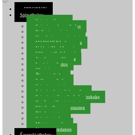
≡ IZBORNIK
Spin ribolov
Spinning štapovi
Spinning role za ribolov
Najloni za spinning
Upredenice za spinning
MADCAT Ribolov soma
Vobleri (Hard Lures)
Silikonci (Soft Lures)
Jig glave za silikonce
Leptiri za ribolov
Glavinjare
Žlice za ribolov
Sajlice za ribolov
Spinning setovi
Spinning kompleti varalica
Spinning udice, dvokuke, trokuke
Kopče, vrtilice i ringovi
Kliješta, škare za spinning
Ribolov pastrve
Spinning torbe
Mirisi za varalice
Plovci za predatore
Šaranski ribolov