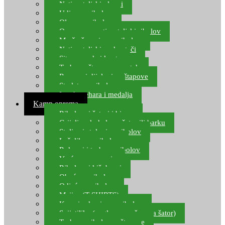
Natjecateljski plovci
Udice za ribolov
Olovo za ribolov
Oprema za natjecateljski ribolov
Mreže čuvarice za ribolov
Natjecateljski podmetači
Sito, posude i kante
Torbe za štapove – match
Rezervni dijelovi za štapove
Starlete za ribolov
Izrada pehara i medalja
Kamp oprema
Ribolovni šatori i bivvy
Grijalice, kuhala za šator ili barku
Stolice i stolovi za ribolov
Ležaljke za ribolov
Ruksaci i torbe za ribolov
Vreće za spavanje
Ribolovni kišobrani
Obuća za ribolov
Odjeća za ribolov
Majice (T-SHIRTS)
Kape i rukavice za ribolov
Svijetiljke (naglavne, ručne, za šator)
Torbe za ribolovne štapove