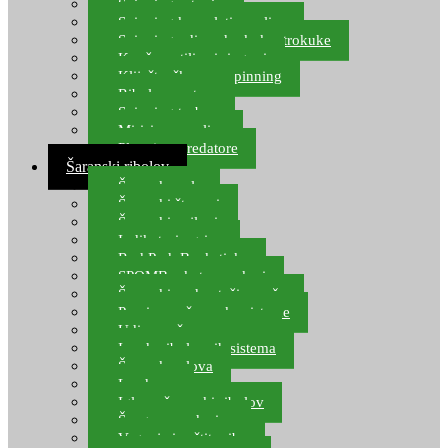
Spinning setovi
Spinning kompleti varalica
Spinning udice, dvokuke, trokuke
Kopče, vrtilice i ringovi
Kliješta, škare za spinning
Ribolov pastrve
Spinning torbe
Mirisi za varalice
Plovci za predatore
Šaranski ribolov
Šaranske role
Šaranski štapovi
Šaranski najloni
Indikatori ugriza
Rod Pod, Banksticks
SPOMB rakete, markeri
Šaranski podmetači, mreže
Pernice za šaranske sisteme
Udice za šarana, amura
Izrada ribolovnih sistema
Šaranska olova
Leadcore
Igle za šaranski ribolov
Špage, upredenice
Vaganje i zaštita ribe