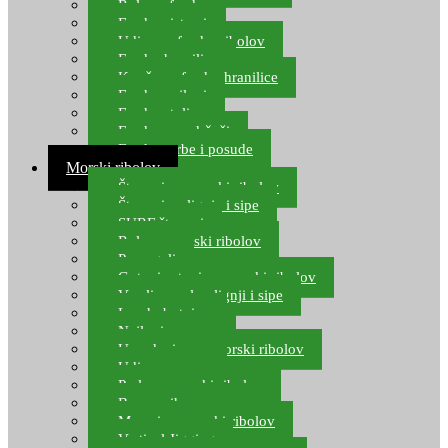
Role za feeder
Feeder sistemi
Udice za feeder ribolov
Feeder hranilice
Kopče za feeder hranilice
Feeder najloni
Feeder stolice
Feeder arm držači
Feeder torbe i posude
Morski ribolov
Štapovi za morski ribolov
Štapovi za lignje i sipe
SURF štapovi
Role za morski ribolov
Parangali
Gotovi setovi za morski ribolov
Varalice za lov lignji i sipe
Lov hobotnice
Najloni za more
Upredenice za morski ribolov
Udice za more
Perle za morski ribolov
Brum prihrana za more
Mamci za morski ribolov
Vertical Jigging