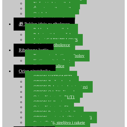
Noževi i alat za ribolov
Čamci za prihranu ribe
Ostala kamp oprema
Dalekozori i optika
🎁 Poklon ideje za ribolovce
Poklon bon za ribolov
Polarizacijske naočale
Jastuci GABY PILLOWS
Pokloni za ribolovce
Ribolovne kutije
Transportne kutije za ribolov
Kutije za sitni pribor
Kutije za varalice
Orion pirotehnika
ORION VATROMETI
ORION Zračne bombe
ORION Rakete i raketni setovi
ORION Odašiljači zvuka
Orion Kategorija P1/T1
ORION Vulkani
Orion Kategorija F1
ORION Party pirotehnika
ORION nepirotehnički proizvodi
Start pištolji, streljivo i rakete