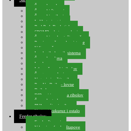
Šaranske role
Šaranski štapovi
Šaranski najloni
Indikatori ugriza
Rod Pod, Banksticks
SPOMB rakete, markeri
Šaranski podmetači, mreže
Pernice za šaranske sisteme
Udice za šarana, amura
Izrada ribolovnih sistema
Šaranska olova
Leadcore
Igle za šaranski ribolov
Špage, upredenice
Vaganje i zaštita ribe
Pop Up Boile – lovne
Boile lovne
DIP-ovi i arome za ribolov
Šaranske torbe
PVA vrećice i pribor
Umjetni kukuruz i ostalo
Feeder ribolov
Feeder štapovi
Vrhovi za feeder štapove