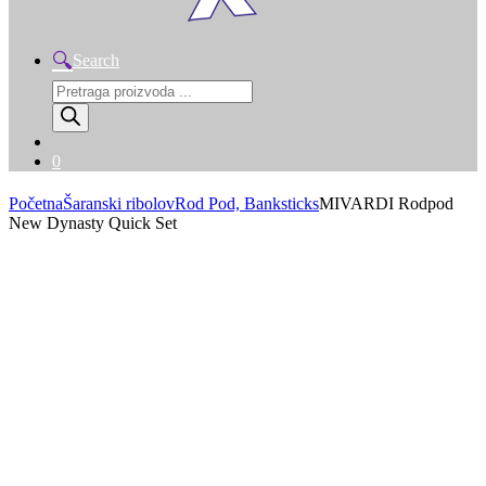
Search
Products
search
0
Početna
Šaranski ribolov
Rod Pod, Banksticks
MIVARDI Rodpod
New Dynasty Quick Set