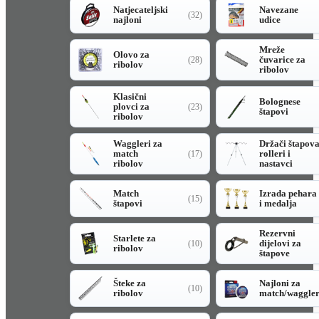
Natjecateljski
Navezane
(32)
najloni
udice
Mreže
Olovo za
čuvarice za
(28)
ribolov
ribolov
Klasični
Bolognese
plovci za
(23)
štapovi
ribolov
Waggleri za
Držači štapov
match
rolleri i
(17)
ribolov
nastavci
Match
Izrada pehara
(15)
štapovi
i medalja
Rezervni
Starlete za
dijelovi za
(10)
ribolov
štapove
Šteke za
Najloni za
(10)
ribolov
match/waggle