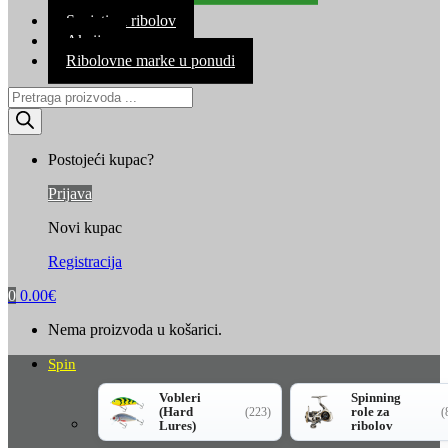
Kontakt
Savjeti za ribolov
Akcija
Ribolovne marke u ponudi
Products
search
Postojeći kupac?
Prijava
Novi kupac
Registracija
0
0.00
€
Nema proizvoda u košarici.
Spin
Vobleri
Spinning
(Hard
role za
(223)
(
Lures)
ribolov