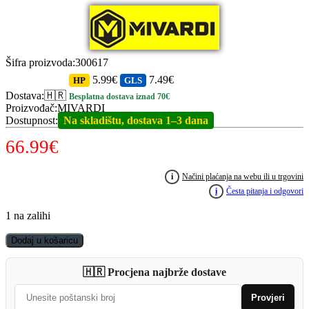
Šifra proizvoda
:
300617
5.99€
7.49€
HP
GLS
Dostava
:
🇭🇷
Besplatna dostava iznad 70€
Proizvođač
:
MIVARDI
Dostupnost
:
Na skladištu, dostava 1–3 dana
66.99
€
i
Načini plaćanja na webu ili u trgovini
i
Česta pitanja i odgovori
1 na zalihi
MIVARDI
Dodaj u košaricu
Rodpod
New
🇭🇷 Procjena najbrže dostave
Dynasty
Quick
Provjeri
Set