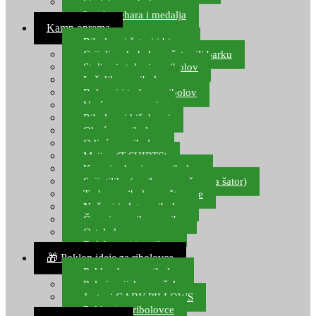
Starlete za ribolov
Izrada pehara i medalja
Kamp oprema
Ribolovni šatori i bivvy
Grijalice, kuhala za šator ili barku
Stolice i stolovi za ribolov
Ležaljke za ribolov
Ruksaci i torbe za ribolov
Vreće za spavanje
Ribolovni kišobrani
Obuća za ribolov
Odjeća za ribolov
Majice (T-SHIRTS)
Kape i rukavice za ribolov
Svijetiljke (naglavne, ručne, za šator)
Torbe za ribolovne štapove
Noževi i alat za ribolov
Čamci za prihranu ribe
Ostala kamp oprema
Dalekozori i optika
🎁 Poklon ideje za ribolovce
Poklon bon za ribolov
Polarizacijske naočale
Jastuci GABY PILLOWS
Pokloni za ribolovce