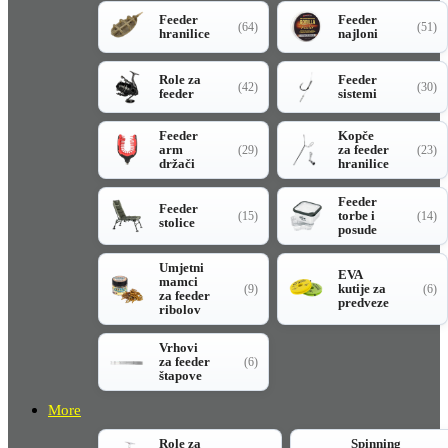
Feeder
Feeder
(64)
(51)
hranilice
najloni
Role za
Feeder
(42)
(30)
feeder
sistemi
Feeder
Kopče
arm
za feeder
(29)
(23)
držači
hranilice
Feeder
Feeder
torbe i
(15)
(14)
stolice
posude
Umjetni
EVA
mamci
kutije za
(9)
(6)
za feeder
predveze
ribolov
Vrhovi
za feeder
(6)
štapove
More
Role za
Spinning