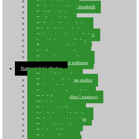
Pelete za ribolov
Feeder lovne pelete i dumbelli
Partikli za ribolov
Zemlja za ribolov
Praškasti aditivi za ribolov
Tekući aditivi za ribolov
Gel i sprej atraktori za ribolov
Lovni kukuruz za ribolov
Živi mamci za ribolov
Ljepilo za crve i prihranu
Boje za ribolovnu prihranu
Provjereni recepti prihrane
Natjecateljski ribolov
Natjecateljske stolice
Nastavci za ribolovne stolice
Šteke za ribolov
Gume i sitni pribor za šteku
Držači štapova rolleri i nastavci
Match štapovi
Role za match štapove
Waggleri za match ribolov
Najloni za match/waggler
Natjecateljski najloni
Teleskopski štapovi
Bolognese štapovi