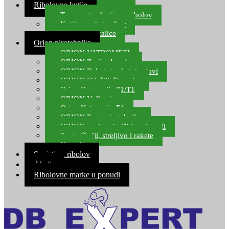
Ribolovne kutije
Transportne kutije za ribolov
Kutije za sitni pribor
Kutije za varalice
Orion pirotehnika
ORION VATROMETI
ORION Zračne bombe
ORION Rakete i raketni setovi
ORION Odašiljači zvuka
Orion Kategorija P1/T1
ORION Vulkani
Orion Kategorija F1
ORION Party pirotehnika
ORION nepirotehnički proizvodi
Start pištolji, streljivo i rakete
Kontakt
Savjeti za ribolov
Akcija
Ribolovne marke u ponudi