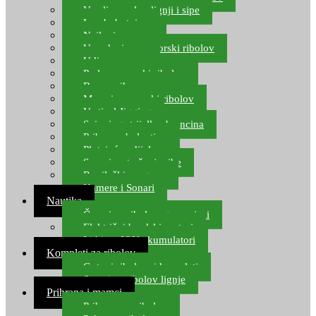
Varalice za lov lignji i sipe
Lov hobotnice
Najloni za more
Upredenice za morski ribolov
Udice za more
Perle za morski ribolov
Brum prihrana za more
Mamci za morski ribolov
Vertical Jigging
Spinning strijelke, brancina
Pribor za bolentino
Plutajuća odijela
Sonari za traženje ribe
Ronilački program
Kamere i Sonari
Nautika
Čamci za ribolov, gumenjaci
Električni brodski motori
Lithium ION akumulatori
Kompleti za ribolov
Gotovi ribolovni kompleti
Setovi za ribolov lignje
Prihrana i mamci
Prihrana za ribolov