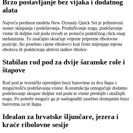
Brzo postavljanje bez vijaka i dodatnog
alata
Najveća prednost modela New Dynasty Quick Set je jedinstveni
sustav sklapanja i podešavanja. Produživanje nogu, podešavanje
visine ili duljine rod poda izvodi se pomoću praktičnog click-snap
mehanizma. To značajno skraćuje vrijeme pripreme ribolovne
pozicije, što posebno cijene ribolovci koji često mijenjaju mjesta
ribolova ili prakticiraju aktivni stalker ribolov.
Stabilan rod pod za dvije šaranske role i
štapove
Rod pod je tvornički opremljen buzz barovima za dva štapa s
mogućnošću podešavanja visine. Konstrukcija omogućuje dodatno
podešavanje ukupne duljine rod poda te visine prednjih i stražnjih
nogu. Po potrebi moguće ga je nadograditi zasebno dostupnim buzz
barovima za tri štapa.
Idealan za hrvatske šljunčare, jezera i
kraće ribolovne sesije