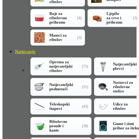
ribolov
Boje za
Ljepilo
ribolovnu
za crve i
(4)
(3)
prihranu
prihranu
Mamci za
(3)
ribolov
Natjecanje
Oprema za
Natjecateljski
natjecateljski
(75)
plovci
ribolov
Nastavci za
Natjecateljski
ribolovne
(51)
podmetači
stolice
Teleskopski
Udice za
(43)
štapovi
ribolov
Ribolovne
Gume i sitni
posude i
(38)
pribor za štek
kante