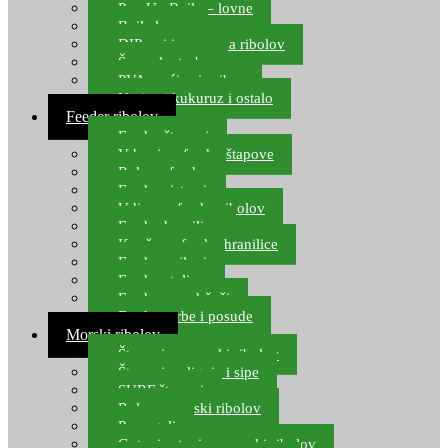
Pop Up Boile – lovne
Boile lovne
DIP-ovi i arome za ribolov
Šaranske torbe
PVA vrećice i pribor
Umjetni kukuruz i ostalo
Feeder ribolov
Feeder štapovi
Vrhovi za feeder štapove
Role za feeder
Feeder sistemi
Udice za feeder ribolov
Feeder hranilice
Kopče za feeder hranilice
Feeder najloni
Feeder stolice
Feeder arm držači
Feeder torbe i posude
Morski ribolov
Štapovi za morski ribolov
Štapovi za lignje i sipe
SURF štapovi
Role za morski ribolov
Parangali
Gotovi setovi za morski ribolov