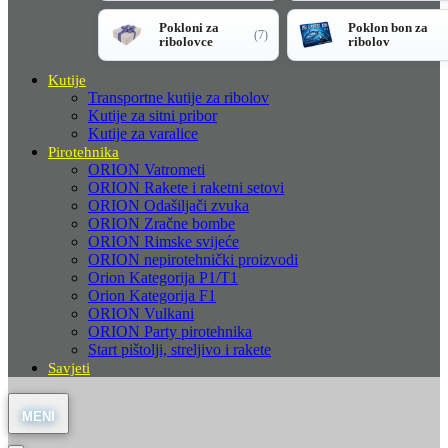
Pokloni za
Poklon bon za
(7)
ribolovce
ribolov
Kutije
Transportne kutije za ribolov
Kutije za sitni pribor
Kutije za varalice
Pirotehnika
ORION Vatrometi
ORION Rakete i raketni setovi
ORION Odašiljači zvuka
ORION Zračne bombe
ORION Rimske svijeće
ORION nepirotehnički proizvodi
Orion Kategorija P1/T1
Orion Kategorija F1
ORION Vulkani
ORION Party pirotehnika
Start pištolji, streljivo i rakete
Savjeti