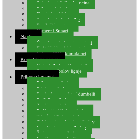
Spinning strijelke, brancina
Pribor za bolentino
Plutajuća odijela
Sonari za traženje ribe
Ronilački program
Kamere i Sonari
Nautika
Čamci za ribolov, gumenjaci
Električni brodski motori
Lithium ION akumulatori
Kompleti za ribolov
Gotovi ribolovni kompleti
Setovi za ribolov lignje
Prihrana i mamci
Prihrana za ribolov
Pelete za ribolov
Feeder lovne pelete i dumbelli
Partikli za ribolov
Zemlja za ribolov
Praškasti aditivi za ribolov
Tekući aditivi za ribolov
Gel i sprej atraktori za ribolov
Lovni kukuruz za ribolov
Živi mamci za ribolov
Ljepilo za crve i prihranu