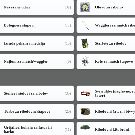
Navezane udice
Olovo za ribolov
(32)
Bolognese štapovi
Waggleri za match rib
(17)
Izrada pehara i medalja
Starlete za ribolov
(13)
Najloni za match/waggler
Role za match štapove
(6)
Svijetiljke (naglavne, r
Stolice i stolovi za ribolov
(35)
šator)
Torbe za ribolovne štapove
Ribolovni šatori i bivv
(26)
Grijalice, kuhala za šator ili
Ribolovni kišobrani
(11)
barku