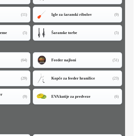
Igle za šaranski ribolov
(11)
(9)
teme
Šaranske torbe
(5)
(5)
Feeder najloni
(64)
(51)
Kopče za feeder hranilice
(29)
(23)
er
EVA kutije za predveze
(9)
(6)