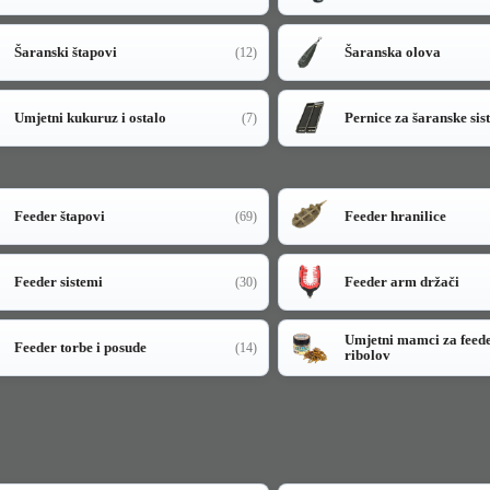
Šaranski štapovi
Šaranska olova
(12)
Umjetni kukuruz i ostalo
Pernice za šaranske sis
(7)
Feeder štapovi
Feeder hranilice
(69)
Feeder sistemi
Feeder arm držači
(30)
Umjetni mamci za feed
Feeder torbe i posude
(14)
ribolov