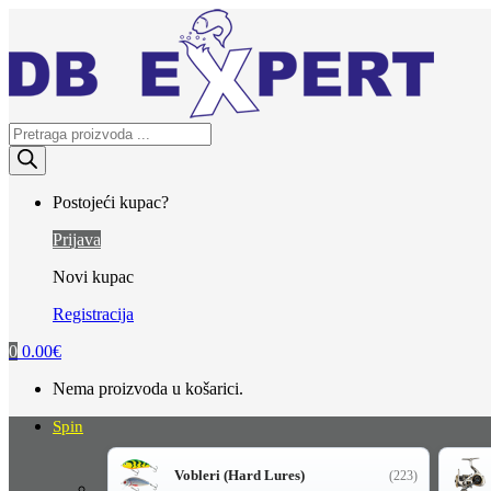
Skip
Skip
to
to
navigation
content
Products
search
Postojeći kupac?
Prijava
Novi kupac
Registracija
0
0.00
€
Nema proizvoda u košarici.
Spin
Vobleri (Hard Lures)
(223)