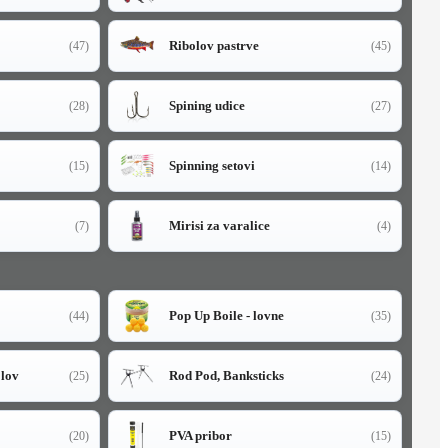
Ribolov pastrve
(47)
(45)
Spining udice
(28)
(27)
Spinning setovi
(15)
(14)
Mirisi za varalice
(7)
(4)
Pop Up Boile - lovne
(44)
(35)
olov
Rod Pod, Banksticks
(25)
(24)
PVA pribor
(20)
(15)