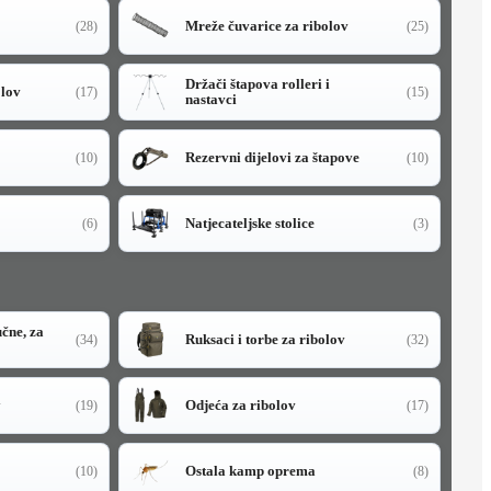
Mreže čuvarice za ribolov
(28)
(25)
Držači štapova rolleri i
olov
(17)
(15)
nastavci
Rezervni dijelovi za štapove
(10)
(10)
Natjecateljske stolice
(6)
(3)
učne, za
Ruksaci i torbe za ribolov
(34)
(32)
y
Odjeća za ribolov
(19)
(17)
Ostala kamp oprema
(10)
(8)