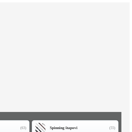
Spinning štapovi
(63)
(55)