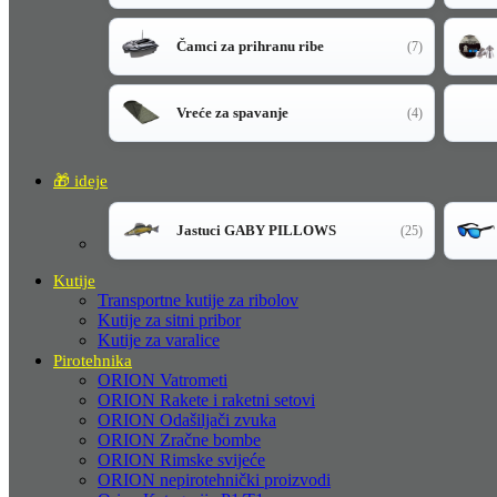
Čamci za prihranu ribe
(7)
Vreće za spavanje
(4)
🎁 ideje
Jastuci GABY PILLOWS
(25)
Kutije
Transportne kutije za ribolov
Kutije za sitni pribor
Kutije za varalice
Pirotehnika
ORION Vatrometi
ORION Rakete i raketni setovi
ORION Odašiljači zvuka
ORION Zračne bombe
ORION Rimske svijeće
ORION nepirotehnički proizvodi