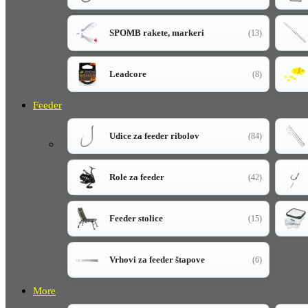
SPOMB rakete, markeri
(13)
Leadcore
(8)
Feeder
Udice za feeder ribolov
(84)
Role za feeder
(42)
Feeder stolice
(15)
Vrhovi za feeder štapove
(6)
More