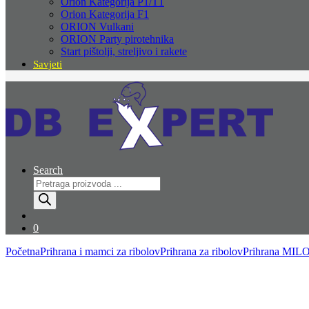
Orion Kategorija P1/T1
Orion Kategorija F1
ORION Vulkani
ORION Party pirotehnika
Start pištolji, streljivo i rakete
Savjeti
Search
Products
search
0
Početna
Prihrana i mamci za ribolov
Prihrana za ribolov
Prihrana MILO 