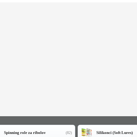
Spinning role za ribolov
Silikonci (Soft Lures)
(82)