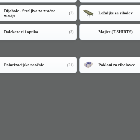
Dijabole - Streljivo za zračno
Ležaljke za ribolov
(7)
oružje
Dalekozori i optika
Majice (T-SHIRTS)
(3)
Polarizacijske naočale
Pokloni za ribolovce
(21)