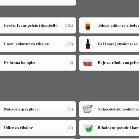
Feeder lovne pelete i dumbell-i
Tekući aditvi za ribolo
(192)
Lovni kukuruz za ribolov
Gel i sprej atraktori za
(33)
Prihrana komplet
Boje za ribolovnu prih
(6)
Natjecateljski plovci
Natjecateljski podmeta
(55)
Udice za ribolov
Ribolovne posude i kan
(42)