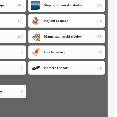
sipe
Štapovi za morski ribolov
(103)
(86)
Najloni za more
(33)
(31)
Mamci za morski ribolov
(16)
(14)
i
Lov hobotnice
(9)
(9)
Kamere i Sonari
(5)
(4)
ori
(2)