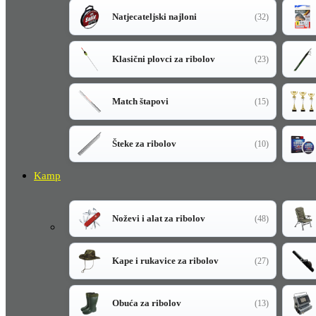
Natjecateljski najloni
(32)
Klasični plovci za ribolov
(23)
Match štapovi
(15)
Šteke za ribolov
(10)
Kamp
Noževi i alat za ribolov
(48)
Kape i rukavice za ribolov
(27)
Obuća za ribolov
(13)