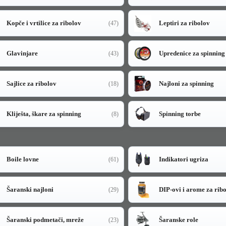
Kopče i vrtilice za ribolov
Leptiri za ribolov
(47)
Glavinjare
Upredenice za spinning
(43)
Sajlice za ribolov
Najloni za spinning
(18)
Kliješta, škare za spinning
Spinning torbe
(8)
Boile lovne
Indikatori ugriza
(61)
Šaranski najloni
DIP-ovi i arome za rib
(29)
Šaranski podmetači, mreže
Šaranske role
(23)