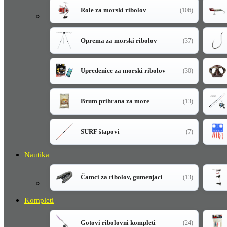
Role za morski ribolov
(106)
Oprema za morski ribolov
(37)
Upredenice za morski ribolov
(30)
Brum prihrana za more
(13)
SURF štapovi
(7)
Nautika
Čamci za ribolov, gumenjaci
(13)
Kompleti
Gotovi ribolovni kompleti
(24)