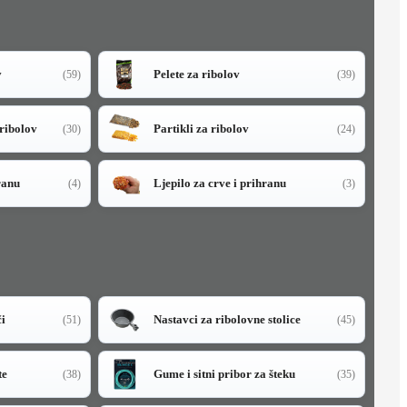
v
Pelete za ribolov
(59)
(39)
 ribolov
Partikli za ribolov
(30)
(24)
ranu
Ljepilo za crve i prihranu
(4)
(3)
či
Nastavci za ribolovne stolice
(51)
(45)
te
Gume i sitni pribor za šteku
(38)
(35)