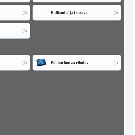
Ballistol ulja i suzavci
(7)
(6)
(3)
Poklon bon za ribolov
(7)
(4)