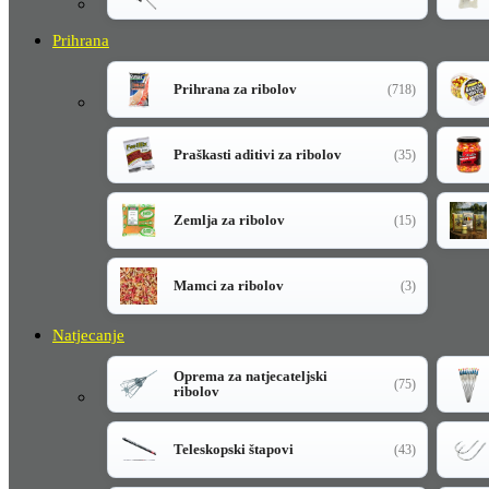
Prihrana
Prihrana za ribolov
(718)
Praškasti aditivi za ribolov
(35)
Zemlja za ribolov
(15)
Mamci za ribolov
(3)
Natjecanje
Oprema za natjecateljski
(75)
ribolov
Teleskopski štapovi
(43)