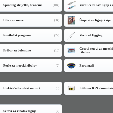
Spinning strijelke, brancina
Varalice za lov lignji i 
(104)
Udice za more
Štapovi za lignje i sipe
(34)
Ronilački program
Vertical Jigging
(22)
Gotovi setovi za morsk
Pribor za bolentino
(10)
ribolov
Perle za morski ribolov
Parangali
(6)
Električni brodski motori
Lithium ION akumulat
(8)
Setovi za ribolov lignje
(7)