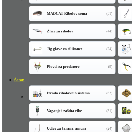
MADCAT Ribolov soma
(51)
Žlice za ribolov
(44)
Jig glave za silikonce
(24)
Plovci za predatore
(9)
Šaran
Izrada ribolovnih sistema
(62)
Vaganje i zaštita ribe
(31)
Udice za šarana, amura
(24)