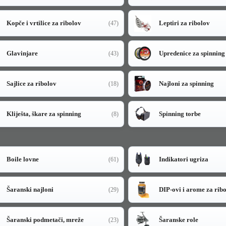
Kopče i vrtilice za ribolov
Leptiri za ribolov
(47)
Glavinjare
Upredenice za spinning
(43)
Sajlice za ribolov
Najloni za spinning
(18)
Kliješta, škare za spinning
Spinning torbe
(8)
Boile lovne
Indikatori ugriza
(61)
Šaranski najloni
DIP-ovi i arome za rib
(29)
Šaranski podmetači, mreže
Šaranske role
(23)