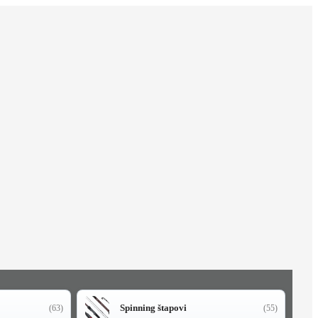
Spinning štapovi
(63)
(55)