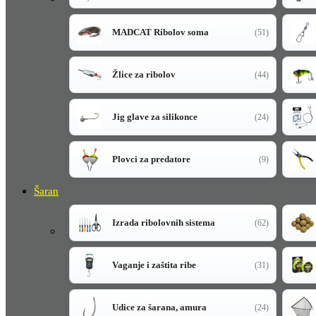
MADCAT Ribolov soma
(51)
Žlice za ribolov
(44)
Jig glave za silikonce
(24)
Plovci za predatore
(9)
Šaran
Izrada ribolovnih sistema
(62)
Vaganje i zaštita ribe
(31)
Udice za šarana, amura
(24)