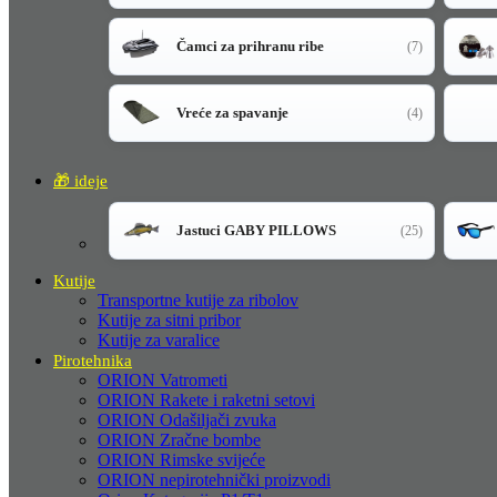
Čamci za prihranu ribe
(7)
Vreće za spavanje
(4)
🎁 ideje
Jastuci GABY PILLOWS
(25)
Kutije
Transportne kutije za ribolov
Kutije za sitni pribor
Kutije za varalice
Pirotehnika
ORION Vatrometi
ORION Rakete i raketni setovi
ORION Odašiljači zvuka
ORION Zračne bombe
ORION Rimske svijeće
ORION nepirotehnički proizvodi