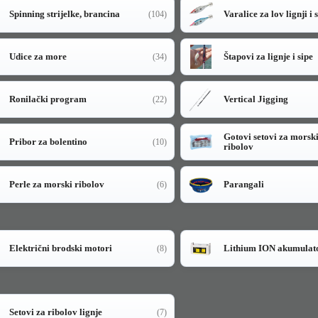
Spinning strijelke, brancina
Varalice za lov lignji i 
(104)
Udice za more
Štapovi za lignje i sipe
(34)
Ronilački program
Vertical Jigging
(22)
Gotovi setovi za morsk
Pribor za bolentino
(10)
ribolov
Perle za morski ribolov
Parangali
(6)
Električni brodski motori
Lithium ION akumulat
(8)
Setovi za ribolov lignje
(7)