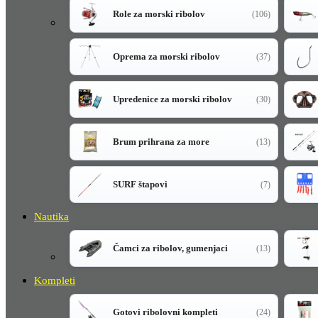
Role za morski ribolov
(106)
Oprema za morski ribolov
(37)
Upredenice za morski ribolov
(30)
Brum prihrana za more
(13)
SURF štapovi
(7)
Nautika
Čamci za ribolov, gumenjaci
(13)
Kompleti
Gotovi ribolovni kompleti
(24)