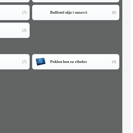
Ballistol ulja i suzavci
(7)
(6)
(3)
Poklon bon za ribolov
(7)
(4)