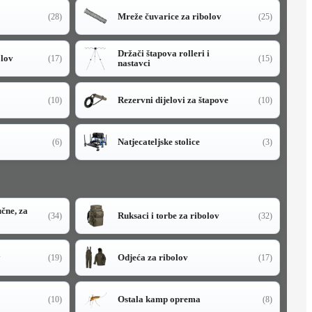
Mreže čuvarice za ribolov
(28)
(25)
Držači štapova rolleri i
olov
(17)
(15)
nastavci
Rezervni dijelovi za štapove
(10)
(10)
Natjecateljske stolice
(6)
(3)
učne, za
Ruksaci i torbe za ribolov
(34)
(32)
y
Odjeća za ribolov
(19)
(17)
Ostala kamp oprema
(10)
(8)