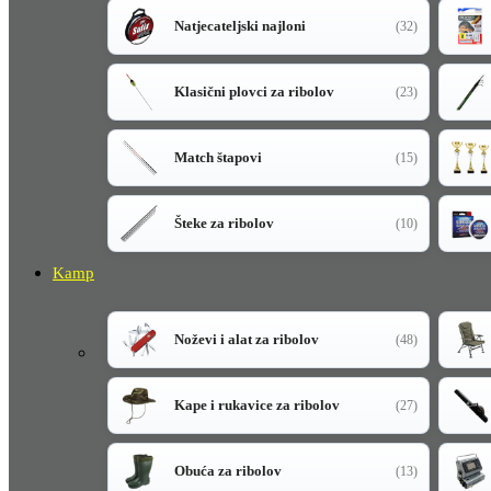
Natjecateljski najloni
(32)
Klasični plovci za ribolov
(23)
Match štapovi
(15)
Šteke za ribolov
(10)
Kamp
Noževi i alat za ribolov
(48)
Kape i rukavice za ribolov
(27)
Obuća za ribolov
(13)