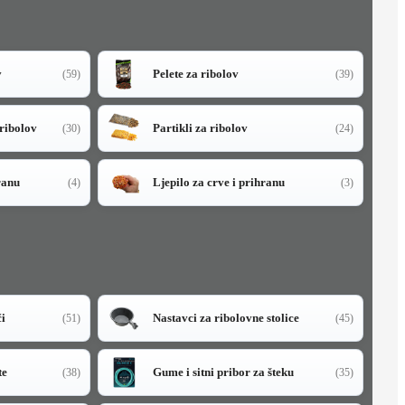
v
Pelete za ribolov
(59)
(39)
 ribolov
Partikli za ribolov
(30)
(24)
ranu
Ljepilo za crve i prihranu
(4)
(3)
či
Nastavci za ribolovne stolice
(51)
(45)
te
Gume i sitni pribor za šteku
(38)
(35)