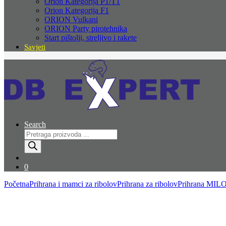
Orion Kategorija P1/T1
Orion Kategorija F1
ORION Vulkani
ORION Party pirotehnika
Start pištolji, streljivo i rakete
Savjeti
Search
Products
search
0
Početna
Prihrana i mamci za ribolov
Prihrana za ribolov
Prihrana MILO 