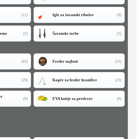
Igle za šaranski ribolov
(11)
(9)
teme
Šaranske torbe
(5)
(5)
Feeder najloni
(63)
(51)
Kopče za feeder hranilice
(29)
(23)
er
EVA kutije za predveze
(9)
(6)