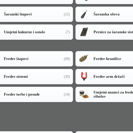
Šaranski štapovi
Šaranska olova
(12)
Umjetni kukuruz i ostalo
Pernice za šaranske sis
(7)
Feeder štapovi
Feeder hranilice
(69)
Feeder sistemi
Feeder arm držači
(30)
Umjetni mamci za feed
Feeder torbe i posude
(14)
ribolov