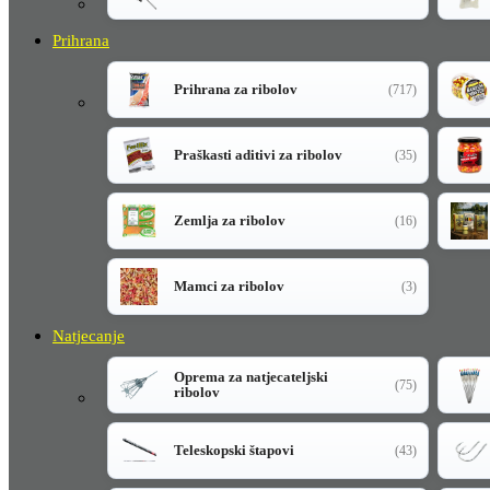
Prihrana
Prihrana za ribolov
(717)
Praškasti aditivi za ribolov
(35)
Zemlja za ribolov
(16)
Mamci za ribolov
(3)
Natjecanje
Oprema za natjecateljski
(75)
ribolov
Teleskopski štapovi
(43)