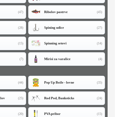
Ribolov pastrve
(47)
(45)
Spining udice
(28)
(27)
Spinning setovi
(15)
(14)
Mirisi za varalice
(7)
(4)
Pop Up Boile - lovne
(44)
(35)
olov
Rod Pod, Banksticks
(25)
(24)
PVA pribor
(20)
(15)