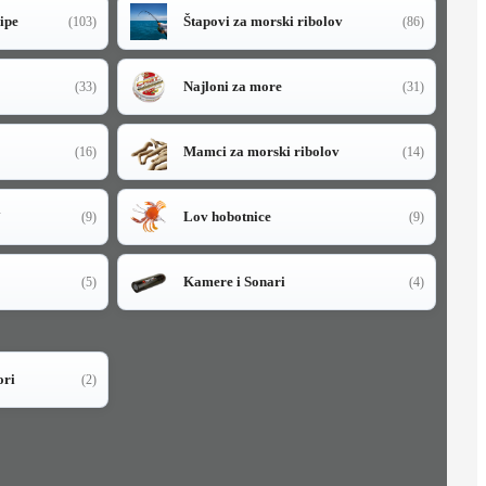
sipe
Štapovi za morski ribolov
(103)
(86)
Najloni za more
(33)
(31)
Mamci za morski ribolov
(16)
(14)
i
Lov hobotnice
(9)
(9)
Kamere i Sonari
(5)
(4)
ori
(2)