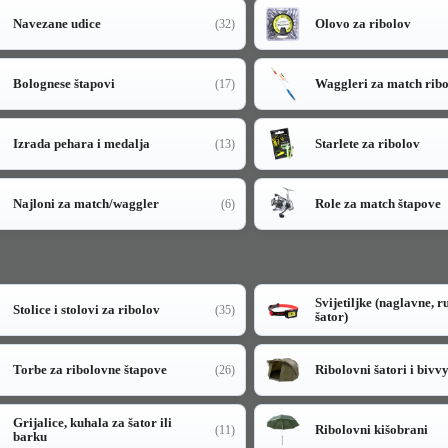
Navezane udice
Olovo za ribolov
(32)
Bolognese štapovi
Waggleri za match rib
(17)
Izrada pehara i medalja
Starlete za ribolov
(13)
Najloni za match/waggler
Role za match štapove
(6)
Svijetiljke (naglavne, r
Stolice i stolovi za ribolov
(35)
šator)
Torbe za ribolovne štapove
Ribolovni šatori i bivv
(26)
Grijalice, kuhala za šator ili
Ribolovni kišobrani
(11)
barku