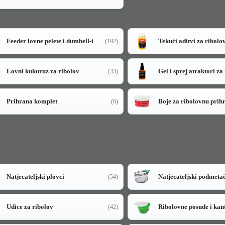
Feeder lovne pelete i dumbell-i
Tekući aditvi za ribolo
(192)
Lovni kukuruz za ribolov
Gel i sprej atraktori za
(33)
Prihrana komplet
Boje za ribolovnu prih
(6)
Natjecateljski plovci
Natjecateljski podmeta
(54)
Udice za ribolov
Ribolovne posude i kan
(42)