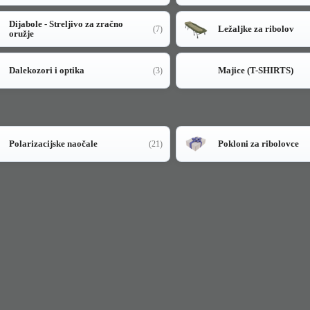
Dijabole - Streljivo za zračno
Ležaljke za ribolov
(7)
oružje
Dalekozori i optika
Majice (T-SHIRTS)
(3)
Polarizacijske naočale
Pokloni za ribolovce
(21)