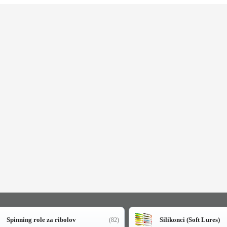
Spinning role za ribolov
Silikonci (Soft Lures)
(82)