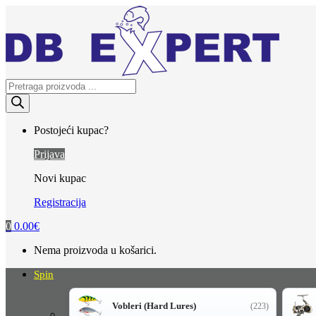
Skip
Skip
to
to
navigation
content
Products
search
Postojeći kupac?
Prijava
Novi kupac
Registracija
0
0.00
€
Nema proizvoda u košarici.
Spin
Vobleri (Hard Lures)
(223)