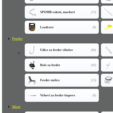
SPOMB rakete, markeri
(13)
Leadcore
(8)
Feeder
Udice za feeder ribolov
(84)
Role za feeder
(42)
Feeder stolice
(15)
Vrhovi za feeder štapove
(6)
More