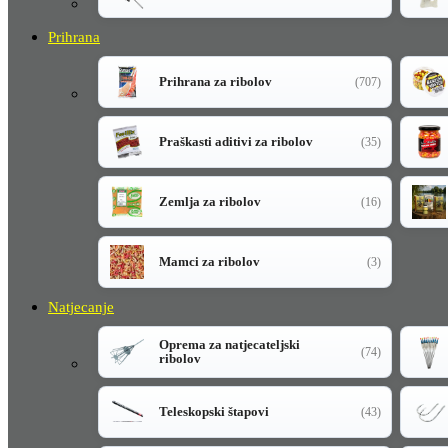
Prihrana
Prihrana za ribolov
(707)
Praškasti aditivi za ribolov
(35)
Zemlja za ribolov
(16)
Mamci za ribolov
(3)
Natjecanje
Oprema za natjecateljski
(74)
ribolov
Teleskopski štapovi
(43)