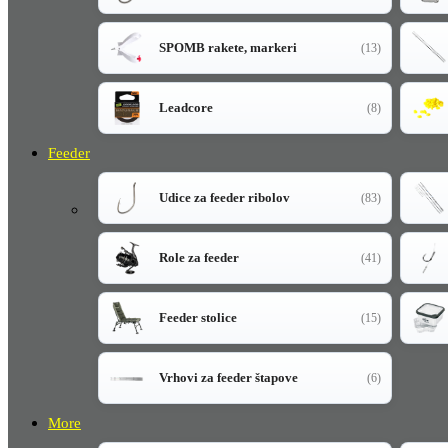
SPOMB rakete, markeri
(13)
Leadcore
(8)
Feeder
Udice za feeder ribolov
(83)
Role za feeder
(41)
Feeder stolice
(15)
Vrhovi za feeder štapove
(6)
More