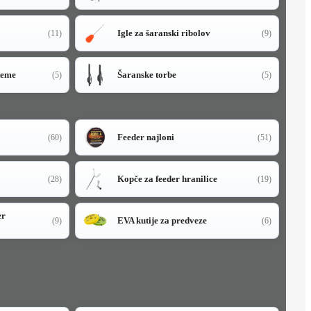
Igle za šaranski ribolov
(11)
(9)
teme
Šaranske torbe
(5)
(5)
Feeder najloni
(60)
(51)
Kopče za feeder hranilice
(28)
(19)
er
EVA kutije za predveze
(9)
(6)