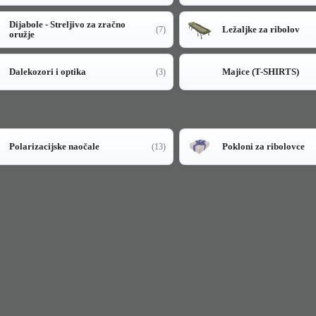
Dijabole - Streljivo za zračno
Ležaljke za ribolov
(7)
oružje
Dalekozori i optika
Majice (T-SHIRTS)
(3)
Polarizacijske naočale
Pokloni za ribolovce
(13)