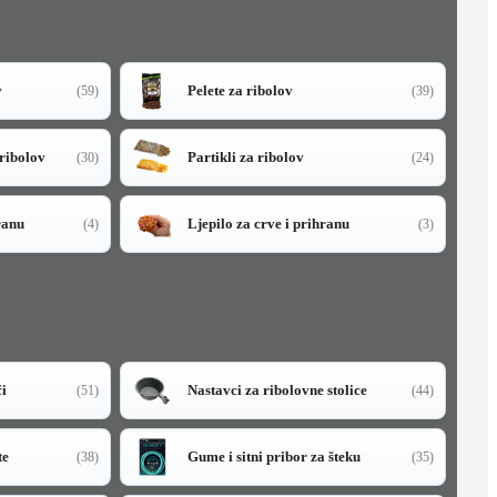
v
Pelete za ribolov
(59)
(39)
 ribolov
Partikli za ribolov
(30)
(24)
ranu
Ljepilo za crve i prihranu
(4)
(3)
či
Nastavci za ribolovne stolice
(51)
(44)
te
Gume i sitni pribor za šteku
(38)
(35)