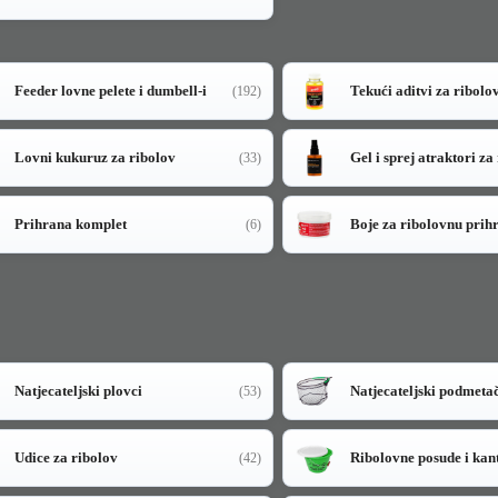
Feeder lovne pelete i dumbell-i
Tekući aditvi za ribolo
(192)
Lovni kukuruz za ribolov
Gel i sprej atraktori za
(33)
Prihrana komplet
Boje za ribolovnu prih
(6)
Natjecateljski plovci
Natjecateljski podmeta
(53)
Udice za ribolov
Ribolovne posude i kan
(42)