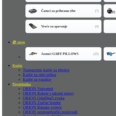
Čamci za prihranu ribe
(7)
Vreće za spavanje
(4)
🎁 ideje
Jastuci GABY PILLOWS
(25)
Kutije
Transportne kutije za ribolov
Kutije za sitni pribor
Kutije za varalice
Pirotehnika
ORION Vatrometi
ORION Rakete i raketni setovi
ORION Odašiljači zvuka
ORION Zračne bombe
ORION Rimske svijeće
ORION nepirotehnički proizvodi