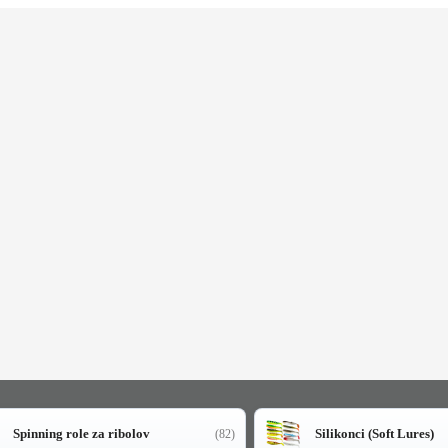
Spinning role za ribolov
Silikonci (Soft Lures)
(82)