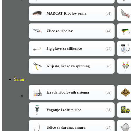
MADCAT Ribolov soma
(51)
Žlice za ribolov
(44)
Jig glave za silikonce
(24)
Kliješta, škare za spinning
(8)
Šaran
Izrada ribolovnih sistema
(62)
Vaganje i zaštita ribe
(31)
Udice za šarana, amura
(24)