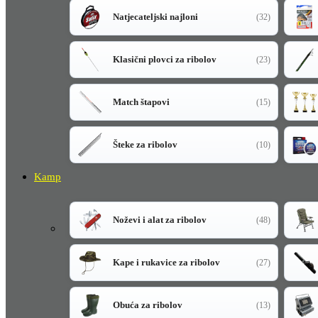
Natjecateljski najloni
(32)
Klasični plovci za ribolov
(23)
Match štapovi
(15)
Šteke za ribolov
(10)
Kamp
Noževi i alat za ribolov
(48)
Kape i rukavice za ribolov
(27)
Obuća za ribolov
(13)