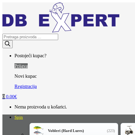
Skip
Skip
to
to
navigation
content
Products
search
Postojeći kupac?
Prijava
Novi kupac
Registracija
0
0.00
€
Nema proizvoda u košarici.
Spin
Vobleri (Hard Lures)
(223)