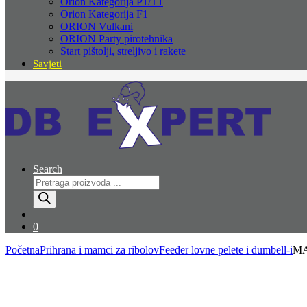
Orion Kategorija P1/T1
Orion Kategorija F1
ORION Vulkani
ORION Party pirotehnika
Start pištolji, streljivo i rakete
Savjeti
Search
Products
search
0
Početna
Prihrana i mamci za ribolov
Feeder lovne pelete i dumbell-i
MA