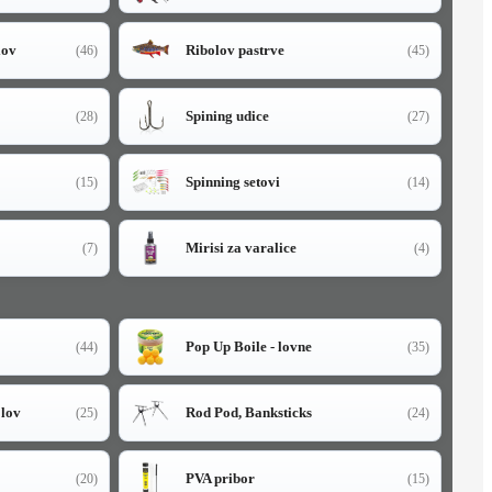
lov
Ribolov pastrve
(46)
(45)
Spining udice
(28)
(27)
Spinning setovi
(15)
(14)
Mirisi za varalice
(7)
(4)
Pop Up Boile - lovne
(44)
(35)
olov
Rod Pod, Banksticks
(25)
(24)
PVA pribor
(20)
(15)